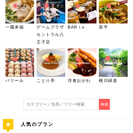
一陽来福
ゲームプラザ
BAR i.o
吾平
セントラル八
王子店
パリール
ことり亭
洋食おがわ
根川緑道
検索
人気のプラン