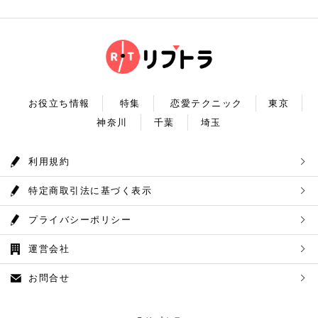
ャスな休日デートコースをご紹介しました。今回ご紹
ウムデートを満喫しましょう。特別なひと時を演出し
湯は奥多摩の地下深く、日本最古の地層といわれる古
介したスポットはどこも素敵で大人なひとときを演出
てくれますよ。 コニカミノルタプラネタリウム満天
生層より湧き出る奥多摩温泉の源泉100%の温泉で
してくれます。是非、思い出に残る素敵な時間をお過
住所：東京都豊島区東池袋3-1−3【MAP】 アクセ
す。露天風呂から多摩川の清流と山なみを望み、四季
ごしください。
ス：「ナンジャタウン」から徒歩2分 営業時間：11:
折々の風情をお楽しみいただけます。 食事処もあり
00～20:00 【19:00】有頂天するほど美味いハンバー
ますので、湯上りにリラックスしたらそのままご飯も
グでディナータイム♪ 雨の日デートを満喫した最後
頂けます。 奥多摩産の食材を使った料理が並び温泉
は、コニカミノルタプラネタリウム満天から徒歩8分
とごはんで疲れも癒されるかと思います。 CHECK！
のところにある洋食店「ウチョウテン」でディナータ
奥多摩温泉 もえぎの湯 住所 ：東京都西多摩郡奥多摩
イム。こちらは正統派のハンバーグを高コスパで食べ
町氷川119-1【MAP】 アクセス：奥多摩徒歩15分 営
られる人気店です。店名通りまさに有頂天になれる美
業時間：9：30～21：30まで 【まとめ】 いかがでし
お役立ち情報
特集
恋愛テクニック
東京
味しさという、口コミも多いです。注文を受けてから
たでしょうか。今回は秋の自然を満喫できる奥多摩デ
焼き始めるので、できたての熱々のハンバーグがいた
神奈川
千葉
埼玉
ートプランをご紹介させていただきました。大自然に
だけます。店内はテーブル席16席、カウンター席4席
囲まれ心身をリフレッシュして。一日歩き回った体を
あります。 ウチョウテン 住所：東京都豊島区南池
温泉で癒していただく奥多摩を存分に堪能できるかと
袋2-36-10【MAP】 アクセス：「コニカミノルタ満
思います。 是非休日のお出かけに参考にしていただ
利用規約
天」から徒歩9分 営業時間：ランチ11:30～14:30
ければ幸いです。
ディナー18:00～20:45 いかがだったで
しょうか？今回は、池袋の雨の日王道デートコースを
特定商取引法に基づく表示
ご紹介しました。今回ご紹介したスポットはどこも素
敵で大人なひとときを演出してくれます。是非思い出
に残る素敵な時間をお過ごしください。
プライバシーポリシー
運営会社
お問合せ