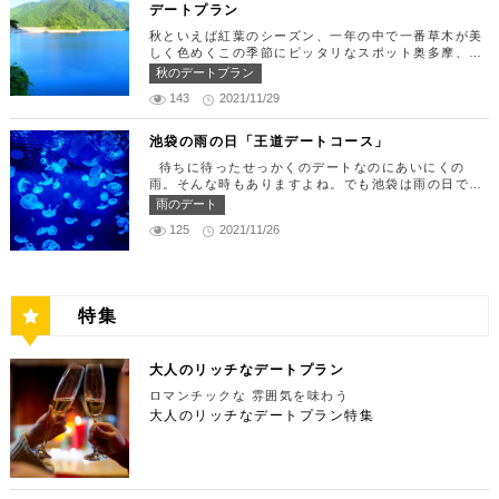
YO)はカレッタ汐留の中にあります。 ミュージカル
デートプラン
X」 6F【MAP】 アクセス：「新宿駅」東南口より徒
きたら「トレフミヤモト」に向かいましょう。店舗は
の最高峰「劇団四季」を鑑賞し、特別で素敵な世界観
歩1分 営業時間：11:30～13:30(売り切れ仕舞い、1
六本木駅から徒歩2分ほど、六本木通りすぐにありま
秋といえば紅葉のシーズン、一年の中で一番草木が美
に浸ってください♪ 劇団四季 住所：東京都港区東新
8:00～23:00 定休日：祝日・月曜日 【13:30】新宿
す。 トレフミヤモトは、絶品フレンチ料理をお愉し
しく色めくこの季節にピッタリなスポット奥多摩、今
橋1-8-2 カレッタ汐留 1F【MAP】 アクセス： 「汐
御苑で四季折々の自然を眺めながら上質なひと時を♪
みいただけます。料理は全て日替わりで、シェフ拘り
回はそんな奥多摩の大自然を満喫できるデートプラン
留駅」より徒歩2分 営業時間：公演情報をご確認くだ
秋のデートプラン
美味しいランチでお腹を満たしたら、四季折々の自然
の「ソース」の旨味で包まれた繊細な料理との一期一
をご紹介します！ 【11：00】丹三郎、風情ある藁葺
さい 【17:00】四季折々の自然が彩る芝公園でお散
を眺めながら「新宿御苑」で上質なひとときを過ごす
会を味わってください。カジュアルに楽しいひと時を
143
2021/11/29
家屋で絶品そばに舌鼓 東京都の指定歴史建造物とさ
歩リフレッシュ 劇団四季で特別な時間を楽しんだあ
のはいかがでしょうか。新宿御苑は、東京ドーム約1
過ごせるレストランです。 トレフミヤモト 住所：
れている長屋門と、立派な茅葺の母屋を見学するだけ
とは、四季折々の自然が彩る芝公園を散策してリフレ
2個分にも及ぶ広大な敷地面積を有し、日本庭園やイ
東京都港区六本木7-17-20 明泉ビル1F【MAP】 アク
でも来る価値ありの蕎麦の名店「丹三郎」。まずはこ
ッシュしましょう♪カレッタ汐留からタクシーで10
池袋の雨の日「王道デートコース」
ギリス風庭園などが整備されており、四季折々の景色
セス：「六本木駅」より徒歩2分 営業時間：12:00～
ちらでご飯にしましょう！ そばがきは削りたてと思
分、徒歩25分ほどにあります。四季折々の自然とと
を楽しむことができます。和を感じる雰囲気のなか、
13:30(L.O)、18:00～21:30(L.O) 定休日：月曜日、
待ちに待ったせっかくのデートなのにあいにくの
われる、鰹節の薫りをまとったそれは、今まで食べて
もに風情ある景色を楽しむことができます。夕暮れ時
落ち着いた大人のデートを堪能しましょう。 新宿御
第四火曜日 【13:30】東京ミッドタウンで上質なひ
雨。そんな時もありますよね。でも池袋は雨の日でも
たそばがきは何だったの？っていうくらいに別次元の
はとくにおすすめで、東京タワーにオレンジ色がかか
苑 住所：東京都新宿区内藤町11番地【MAP】 アク
と時を♪ 美味しいランチでお腹を満たしたら、洗練さ
楽しめる、雨の日だからこそ行きたいデートスポット
逸品。もっちもちでそばの香りもたっててとても美味
雨のデート
り和み深い時間を演出してくれます。劇団四季を鑑賞
セス：「匠 誠」から徒歩8分 営業時間：9:00～16:0
れた空間で大人のデートを満喫できる「東京ミッドタ
がたくさんあります！今回は、池袋の雨の日王道デー
しい。そばがき目当てにここまで遠路はるばるやって
した後は、お散歩しながら感想を語り合うひと時を設
0（閉園は16:30） 【15:00】新宿ピカデリープラチ
125
2021/11/26
ウン」で上質なひとときを過ごすのはいかがでしょう
トコースをご紹介します。天気が悪いからといってテ
くるお客さんがたくさんいるそうです。 せいろは、
けてみませんか。クリスマスの時期にはイルミネーシ
ナシートでリッチに映画鑑賞 新宿御苑の後はプラチ
か。東京ミッドタウンは、個性的なショップや美術
ンションを下げず、思う存分デートを楽しんじゃいま
一見すると細目で緩そうですがとてもコシが強く最高
ョンが施され、よりいっそう素敵なスポットとなりま
ナシートを予約して贅沢な映画デートはいかがでしょ
館、公園が集結した複合施設です。リッチなショッピ
しょう！ 【12:00】池袋駅で待ち合わせ＆気楽に食
ののど越し。 奥多摩に来たら一度は行くべき名店で
す。 芝公園 住所：東京都港区芝公園1～4丁目【M
うか。新宿ピカデリーは、清潔感あふれる空間が特徴
ングを楽しんだり、美術館でアートに触れたり、緑豊
べられる最高峰フレンチでランチタイム！ まずは池
す。 CHECK！ 丹三郎 住所 ：東京都西多摩郡奥多摩
AP】 アクセス： 「カレッタ汐留」よりタクシー10
で、デートにも打ってつけの映画館です。プラチナシ
かな公園で散歩したりと、多彩な楽しみ方を提供して
袋駅で待ち合わせ。集合できたら「ESPRESSO D W
町丹三郎２６０【MAP】 アクセス：ＪＲ青梅線古里
分、徒歩25分 営業時間：24時間 【18:00】東京タワ
ートを指定すると、最高級の座席やラウンジルーム、
特集
くれます。 東京ミッドタウン 住所：東京都港区赤
ORKS 池袋」に向かいましょう。店舗は池袋駅東口
駅より徒歩１０分 営業時間：11:30〜15:00 【13：0
ーで最高の夕日と夜景を満喫 観光スポットの最後に
ウェルカムドリンクなどの嬉しい特典が付きます。カ
坂9-7-1【MAP】 アクセス：「六本木駅」直結 営業
から徒歩で10分弱ほどQプラザの2階にあります。小
0】鳩ノ巣渓谷で大自然を満喫 絶品のそばでお腹を満
行きたいのは、東京のシンボルとして愛され続ける東
ップルで座れる極上のシートでくつろぎながら映画を
時間：11：00～21：00 【15:30】日本最大の美術館
麦がテーマのカフェ＆バルで、焼きたてパンや打ちた
たした後は大自然に癒されましょう！ 「鳩ノ巣渓谷
京タワー。リッチに特別展望台から東京の街を一望す
楽しんでください。高級な特別感に浸れますよ。 新
でゆったりカフェタイム 東京ミッドタウンの後は日
て生パスタが味わえます。おすすめは、名物の世界一
大人のリッチなデートプラン
（はとのすけいこく）」は、東京都の西部の奥多摩町
る最高の景色を堪能しましょう。スカイツリーが出来
宿ピカデリー 住所：東京都新宿区新宿3-15-15【MA
本最大の美術館「国立新美術館」を訪れてみてはいか
やわららかい食パンのワンハンドレッド！店内の雰囲
にある渓谷です。道路から約40m断崖の下にあり、多
てもなお、東京タワーの幻想的な空間に魅了され多く
P】 アクセス：「新宿御苑」より徒歩10分 営業時
ロマンチックな 雰囲気を味わう
がでしょうか。国立新美術館はコレクションを持た
気よく、カジュアルに楽しいひと時を過ごせますよ。
摩川の清流と様々な形をした岩が美しい渓谷を作り出
の人が訪れます。宝石をちりばめたような光り輝く夜
間：上映作品により異なる 【17:45】大パノラマの
大人のリッチなデートプラン特集
ず、国内最大級の展示スペースを活かして多彩な展覧
ESPRESSO D WORKS 池袋 住所：東京都豊島区
しています。 夏場は新緑を楽しむことができ、秋の
景が目の前に広がり、リッチなデートにぴったりのス
夜景を望める穴場のデートスポット 夜が近づいてき
会を開催しています。雰囲気抜群の素敵な空間でリッ
東池袋1-30-3 キュープラザ池袋【MAP】 アクセ
紅葉は絶景。日々の疲れを癒やしたり、リフレッシュ
ポットです。 東京タワー 住所：東京都港区芝公園4
たら行きたいのは、東京都庁展望室です！新宿ピカデ
チなお出掛けを演出してくれますよ。アートももちろ
ス：「池袋駅」東口より徒歩10分 営業時間：ランチ
するにはうってつけの観光スポット。 秋は木々が色
-2-8【MAP】 アクセス： 「芝公園」より徒歩2分 営
リーから徒歩20分ほどにあります。東京の夜景は、
ん、最大12の展覧会を同時開催でき、一度に複数の
11:00 ～ 14:00 ディナー17:00 ～ 21:00
鮮やかに紅葉します。鮮やかな紅葉と多摩川の清流
業時間：展望台9:00～22:00（入場は21:45まで）
世界でもトップレベルに輝いています。贅沢なデート
展示を楽しむことができます。 国立新美術館 住
定休日：無 【13:30】池袋でリゾート気分が味わえ
で、紅葉狩りをしてみてはいかがでしょうか。 吊り
特別展望台9:00～21:30（入場は21:00ま
には東京の夜景を活用しない手はありません。東京タ