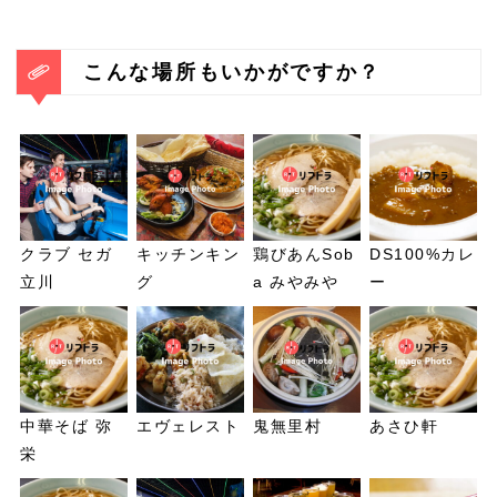
こんな場所もいかがですか？
クラブ セガ
キッチンキン
鶏びあんSob
DS100%カレ
立川
グ
a みやみや
ー
中華そば 弥
エヴェレスト
鬼無里村
あさひ軒
栄