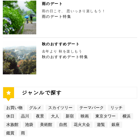
所：東京都港区六本木7-22−2【MAP】 アクセス：
る癒しの水族館デート 美味しいランチでお腹を満た
橋の「鳩ノ巣小橋」からの眺めも必見です。吊り橋効
で） 【19:00】東京タワーを眺めながら特別なディ
ワーはもちろん、遠くにお台場やスカイツリーも望め
雨のデート
「東京ミッドタウン」より徒歩3分 営業時間：10：0
したら、天空のオアシスをコンセプトに南国リゾート
果も狙っていきましょう（笑） CHECK！ 鳩ノ巣渓
ナータイムを♪ デートを一日満喫した最後は東京タワ
ます。日常的に見る機会の少ない東京を一望できる夜
0～18：00 【17:45】ヘリコプターで東京の夜景を
をイメージした「サンシャイン水族館」に向かいまし
谷 住所 ： 東京都西多摩郡奥多摩町棚澤【MAP】 ア
雨の日こそ、 思いっきり楽しもう！
ーに最も近いレストラン「Terrace Dining TANGO
景は、特別な日をうまく演出してくれますよ。 東京
一望 最後は東京の夜景を一望できるヘリ遊覧です！
ょう。サンシャイン水族館は、落ち着いた雰囲気のな
クセス：JR青梅線 鳩ノ巣駅より徒歩10分 営業時
（テラスダイニング タンゴ）」で特別なディナー。
雨のデート特集
都庁 住所：東京都新宿区西新宿2-8-1【MAP】 アク
六本木周辺からタクシーで20分ほどの新木場にヘリ
か、海中を散歩しているような気分に浸れます。屋外
間：常時開放 【15：00】自然の神秘！日原鍾乳洞
東京タワーから道路を挟んで向かいにあります。タン
セス：「新宿ピカデリー」から徒歩約20分 営業時
ポートがあります。東京の夜景は、世界でもトップレ
エリアは水と緑に包まれた非日常的な空間が広がりま
日原鍾乳洞は東京都西多摩郡奥多摩町日原にある鍾乳
ゴは、まるで異国にいるかのような感覚を味わうこと
間：9:30～23:00 【19:00】逸品ステーキを楽しむ特
ベルに輝いています。贅沢なデートには東京の夜景を
す。雨の日でも都心にいながらリゾート気分を満喫し
洞で、総延長1270ｍ、高低差134ｍの東京都指定天
ができるダイニングレストランです。おすすめは、お
別なディナータイムを♪ 夜景の美しさの興奮が冷めな
活用しない手はありません。ヘリ遊覧は10分20,000
てくださいね。 サンシャイン水族館 住所：東京都
然記念物で、規模は埼玉県秩父市の龍谷洞と並び関東
口の中でとろけるフォアグラ寿司！東京タワーが見え
い彼女を連れて向かうのは、都庁から徒歩で15分ほ
円台からなので意外とリーズナブルに感じる方も多い
豊島区東池袋3-1【MAP】 アクセス：「ESPRESSO
最大級の鍾乳洞です。 鍾乳洞とは、石灰岩の中にで
る大人な空間で食べるディナーは、きっと特別な思い
どにある最高級ステーキが愉しめるボニュ （Bon.n
のではないでしょうか。日常的に乗る機会の少ないヘ
D WORKS 池袋」より徒歩5分 営業時間：[4月～10
きた洞窟のことで、地下を流れる水が石灰岩の侵食を
秋のおすすめデート
出になること間違いなしです！ Terrace Dining TA
u）。ボニュは、美食家のシェフによる逸品ステーキ
リコプターは、特別な日をうまく演出してくれます
月]10：00～20：00 (入館は19：30) [11
繰り返すことで発達するとされています。天井からつ
NGO 住所：東京都港区芝公園3-5-4渋澤ビル 1F【M
を堪能できるステーキ店です。欠かさずに食べたいお
去年より 秋を楽しもう
よ。 東京タワー 住所：東京都江東区新木場4-7−25
月～2月]10：00～18：00 (入館は17：30) 【15:3
ららのように垂れ下がる鍾乳石は、わずか1センチ伸
AP】 アクセス： 「東京タワー」より徒歩2分 営業時
すすめは、ボニュ焼き！きめ細やかなピンク色のお肉
【MAP】 アクセス：「六本木周辺」からタクシーで
秋のおすすめデート特集
0】雨の日デートには打ってつけの屋内型テーマパー
びるのにおよそ70年もの年月を要するのだとか。 ま
間：【平日】ランチ11：30～15：00(L.O14:00)
は、噛みしめるほどに口の中で旨味が染み出します。
約20分 営業時間：9:00～(詳細はHPにてご確認くだ
ク サンシャイン水族館の後は、池袋サンシャインシ
さに大自然の神秘、まるで異界のような空間に東京で
ディナー17：00～23：30(L.O22:
記念日など、特別な日にぴったりです。 ボニュ（B
さい) 【19:00】東京湾岸の光を間近で楽しむ特別な
ティにある国内最大級の屋内型テーマパーク「ナンジ
あって非日常感を味わえます。 CHECK！ 日原鍾乳
30) 【休日】ランチ11：30～16：00(L.O
on.nu） 住所：東京都渋谷区代々木4-22-17 クイー
ディナータイムを♪ 夜景の美しさの興奮が冷めない彼
ャタウン」へ。ナンジャタウンは、雨の日に打って付
洞 住所 ：東京都西多摩郡奥多摩町日原１０５２【M
15:00) ディナー17：00～23：3
ンズ代々木 1F【MAP】 アクセス：「都庁」から徒
女を連れて向かうのは、ヘリポートからタクシーで1
けのテーマパークです！フロア内はそれぞれコンセプ
AP】 アクセス：日原鍾乳洞行終点下車 徒歩約５分
0(L.O22:30 いかがだったでしょうか？今回は、
歩約15分 営業時間：ランチ12：00～14：00
0分ほどにあるお台場の鉄板焼銀杏。先ほどまで上か
トをもった3つの街で構成されており、個性豊かなア
営業時間：４/１～11/30 午前９時～午後５時 1
記念日などの特別な日に使いたい東京タワー周辺のリ
ディナー 18：00～21:00 定休日：不定休 い
ら眺めていた東京湾岸の光を、今度は間近で楽しみま
トラクションにくわえ、2つのフードテーマパークが
2/１～３/31 午前９時～午後４時30分 【17：00】
ッチなデートプランをご紹介しました。今回ご紹介し
かがだったでしょうか？今回は、魅力あふれる新宿の
す。 カウンターからレインボーブリッジや東京タワ
備わっていることで有名です。ご当地グルメも思う存
奥多摩湖 奥多摩湖は、東京都と山梨県にある人口の
たスポットはどこも素敵で大人なひとときを演出して
ジャンルで探す
名店グルメを楽しむゴージャスデートコースをご紹介
ーが一望できる大きな窓があります。景色を眺めなが
分堪能できます♪ ナンジャタウン 住所：東京都豊島
貯水池です。水道専用の貯水池としては日本最大級の
くれます。是非、思い出に残る素敵な時間をお過ごし
しました。今回ご紹介したスポットはどこも素敵で大
ら進む鉄板焼きのコースはおすすめです。グランドニ
区東池袋3-1−3【MAP】 アクセス：「サンシャイン
規模を誇っています！ 奥多摩でドライブデートする
ください。
人なひとときを演出してくれます。是非、思い出に残
ッコー東京はホテルなので、そのままお泊り…なんて
水族館」より徒歩3分 営業時間：10：00～22：00
なら必ず訪れてほしい奥多摩湖民の水の2割を供給し
る素敵な時間をお過ごしください。
お買い物
グルメ
スカイツリー
テーマパーク
リッチ
コースも素敵ですよね♪ Terrace Dining TANGO
【17:00】ロマンチックな雰囲気で感動と癒しに浸る
ている奥多摩湖ですが、人工物とは思えない美しさが
住所：東京都港区台場2-6-1 グランドニッコー東京
プラネタリウム 最後に行きたいのは同じくサンシャ
あります。 湖畔には様々な見どころや観光施設があ
休日
品川
夜景
大人
新宿
映画
東京タワー
横浜
台場 30F【MAP】 アクセス：「新木場ヘリポート」
インシティにある、「コニカミノルタプラネタリウム
り、首都圏のオアシスとして親しまれています。 CH
からタクシーで10分 営業時間：ランチ11：30～1
満天」。ドームスクリーン全天に吸い込まれそうなほ
ECK！ 奥多摩湖 住所 ：MAP アクセス： 営業時
水族館
池袋
美術館
自然
花火大会
遊覧
銀座
4：30(L.O) ディナー17：00～22：00(L.
どの星空が広がり、まるで宇宙に飛び出したかのよう
間：常時開放 【18：30】奥多摩温泉 もえぎの湯 大
0) 定休日：木曜日 いかがだったでしょうか？今
な圧倒的な臨場感を体験することができます。ロマン
鑑賞
雨
自然の新鮮な空気とマイナスイオンを身体中に取り込
回は、リッチにお買い物&ヘリコプター遊覧でゴージ
チックな雰囲気のなか、感動と癒しに浸るプラネタリ
んだら、最後は温泉で疲れを癒しましょう。もえぎの