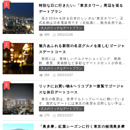
特別な日に行きたい♪「東京タワー」周辺を巡る
デートプラン
高さ333ｍを誇る日本のシンボル“東京タワー”。正
式名称は日本電波塔です（豆知識）。観光名所である
東京タワー周辺には少しリッチなデートを楽しめるス
大人のリッチなデートプラン
ポット多数です！「記念日や友達の誕生日、日頃頑張
499
2021/11/26
っているご褒美としてリッチなお出掛けを楽しみた
い！」そんな方のために東京タワー周辺のおすすめコ
ースを紹介します！ 【11:30】汐留駅で待ち合わせ
魅力あふれる新宿の名店グルメを楽しむゴージャ
＆地上210ｍのスカイレストランでランチタイム！
スデートコース
まずは汐留駅で待ち合わせ。集合できたら「オリゾン
トウキョウ （HORIZON TOKYO）」に向かいまし
新宿には、美味しいグルメやショッピング、映画
ょう。店舗は汐留駅から徒歩2分ほど、カレッタ汐留
館、夜景、美術館など多彩なデートスポットが存在し
の47階にあります。地上210mカップルシートは全席
ます。今回はそんな魅力あふれる新宿の名店グルメを
大人のリッチなデートプラン
窓際にありプライベート空間を大切にしながら、絶景
楽しむゴージャスデートコースをご紹介します！歌舞
を楽しむ事が出来ます。空中でお食事を楽しむ感覚を
184
2021/11/27
伎町や居酒屋などのイメージが強いですが、まったり
味わえる、東京で一番ロマンチックな時を過ごせるレ
とくつろげるスポットも沢山あります。あなたの特別
ストランです。 オリゾントウキョウ （HORIZON
な日をうまく演出してくれます。 【12:00】新宿駅
リッチにお買い物&ヘリコプター遊覧でゴージャ
TOKYO） 住所：東京都港区東新橋1-8-2 カレッタ
で待ち合わせ＆美味しくて綺麗なばらちらしでゆった
スな休日デートコース
汐留 47F【MAP】 アクセス： 「汐留駅」より徒歩2
りランチタイム！ まずは新宿駅で待ち合わせ。集合
分 営業時間：ランチ11:30 ～ 15:00（L.O 14:00）
できたら「匠 誠」に向かいましょう。新宿駅東南口
東京の夜景は、世界でもトップレベルに輝いていま
ディナー18:00 ～ 22:00（L.O 19:00）
より徒歩1分ほど、新宿ユースビルPAXの6Fにありま
す。贅沢なデートには東京の夜景を活用しない手はあ
定休日：月曜日、火曜日、水曜日 【13:30】カレッ
す。 ランチタイムは「ばらちらし」のみで、普通盛
りません。今回はリッチにお買い物&ヘリコプター遊
大人のリッチなデートプラン
タ汐留でミュージカルの最高峰「劇団四季」を鑑賞！
りと大盛りが選べるメニューになっています。新鮮な
覧でゴージャスな休日デートコースをご紹介します！
美味しいランチでお腹を満たしたら、多彩なデートが
うにやいくら、海老など30種類以上の種類豊富な具
170
2021/11/27
日常的に乗る機会の少ないヘリコプターは、特別な日
楽しめる人気の複合商業施設「カレッタ汐留」でミュ
材がたっぷり入っており、見た目も一級品です。清潔
をうまく演出してくれますよ。 【12:00】六本木駅
ージカルの最高峰「劇団四季」を鑑賞するのはいかが
感のある空間でゆっくり食事ができますよ。 匠 誠
で待ち合わせ＆気楽に食べられる最高峰フレンチでラ
「奥多摩」紅葉シーズンに行く東京の秘境奥多摩
でしょうか。※オリゾントウキョウ(HORIZON TOK
住所：東京都新宿区新宿4-1-9 新宿ユースビル「PA
ンチタイム！ まずは六本木駅で待ち合わせ。集合で