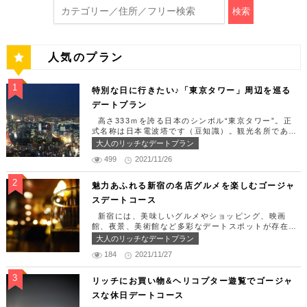
検索
人気のプラン
特別な日に行きたい♪「東京タワー」周辺を巡る
デートプラン
高さ333ｍを誇る日本のシンボル“東京タワー”。正
式名称は日本電波塔です（豆知識）。観光名所である
東京タワー周辺には少しリッチなデートを楽しめるス
大人のリッチなデートプラン
ポット多数です！「記念日や友達の誕生日、日頃頑張
499
2021/11/26
っているご褒美としてリッチなお出掛けを楽しみた
い！」そんな方のために東京タワー周辺のおすすめコ
ースを紹介します！ 【11:30】汐留駅で待ち合わせ
魅力あふれる新宿の名店グルメを楽しむゴージャ
＆地上210ｍのスカイレストランでランチタイム！
スデートコース
まずは汐留駅で待ち合わせ。集合できたら「オリゾン
トウキョウ （HORIZON TOKYO）」に向かいまし
新宿には、美味しいグルメやショッピング、映画
ょう。店舗は汐留駅から徒歩2分ほど、カレッタ汐留
館、夜景、美術館など多彩なデートスポットが存在し
の47階にあります。地上210mカップルシートは全席
ます。今回はそんな魅力あふれる新宿の名店グルメを
大人のリッチなデートプラン
窓際にありプライベート空間を大切にしながら、絶景
楽しむゴージャスデートコースをご紹介します！歌舞
を楽しむ事が出来ます。空中でお食事を楽しむ感覚を
184
2021/11/27
伎町や居酒屋などのイメージが強いですが、まったり
味わえる、東京で一番ロマンチックな時を過ごせるレ
とくつろげるスポットも沢山あります。あなたの特別
ストランです。 オリゾントウキョウ （HORIZON
な日をうまく演出してくれます。 【12:00】新宿駅
リッチにお買い物&ヘリコプター遊覧でゴージャ
TOKYO） 住所：東京都港区東新橋1-8-2 カレッタ
で待ち合わせ＆美味しくて綺麗なばらちらしでゆった
スな休日デートコース
汐留 47F【MAP】 アクセス： 「汐留駅」より徒歩2
りランチタイム！ まずは新宿駅で待ち合わせ。集合
分 営業時間：ランチ11:30 ～ 15:00（L.O 14:00）