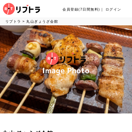
会員登録(7日間無料)
｜
ログイン
リプトラ
>
丸山ぎょうざ会館