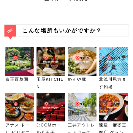
こんな場所もいかがですか？
京王百草園
玉屋KITCHE
めんや蔵
北浅川恩方ま
N
す釣場
アナス ドー
J:COMホー
三井アウトレ
陳建一麻婆豆
サ ビリヤニ
ル八王子
ットパーク
腐店 グラン