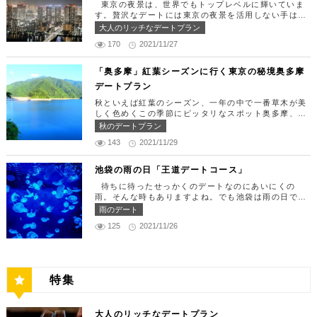
できたら「匠 誠」に向かいましょう。新宿駅東南口
東京の夜景は、世界でもトップレベルに輝いていま
ディナー18:00 ～ 22:00（L.O 19:00）
より徒歩1分ほど、新宿ユースビルPAXの6Fにありま
す。贅沢なデートには東京の夜景を活用しない手はあ
定休日：月曜日、火曜日、水曜日 【13:30】カレッ
す。 ランチタイムは「ばらちらし」のみで、普通盛
りません。今回はリッチにお買い物&ヘリコプター遊
大人のリッチなデートプラン
タ汐留でミュージカルの最高峰「劇団四季」を鑑賞！
りと大盛りが選べるメニューになっています。新鮮な
覧でゴージャスな休日デートコースをご紹介します！
美味しいランチでお腹を満たしたら、多彩なデートが
うにやいくら、海老など30種類以上の種類豊富な具
170
2021/11/27
日常的に乗る機会の少ないヘリコプターは、特別な日
楽しめる人気の複合商業施設「カレッタ汐留」でミュ
材がたっぷり入っており、見た目も一級品です。清潔
をうまく演出してくれますよ。 【12:00】六本木駅
ージカルの最高峰「劇団四季」を鑑賞するのはいかが
感のある空間でゆっくり食事ができますよ。 匠 誠
で待ち合わせ＆気楽に食べられる最高峰フレンチでラ
「奥多摩」紅葉シーズンに行く東京の秘境奥多摩
でしょうか。※オリゾントウキョウ(HORIZON TOK
住所：東京都新宿区新宿4-1-9 新宿ユースビル「PA
ンチタイム！ まずは六本木駅で待ち合わせ。集合で
YO)はカレッタ汐留の中にあります。 ミュージカル
デートプラン
X」 6F【MAP】 アクセス：「新宿駅」東南口より徒
きたら「トレフミヤモト」に向かいましょう。店舗は
の最高峰「劇団四季」を鑑賞し、特別で素敵な世界観
歩1分 営業時間：11:30～13:30(売り切れ仕舞い、1
六本木駅から徒歩2分ほど、六本木通りすぐにありま
秋といえば紅葉のシーズン、一年の中で一番草木が美
に浸ってください♪ 劇団四季 住所：東京都港区東新
8:00～23:00 定休日：祝日・月曜日 【13:30】新宿
す。 トレフミヤモトは、絶品フレンチ料理をお愉し
しく色めくこの季節にピッタリなスポット奥多摩、今
橋1-8-2 カレッタ汐留 1F【MAP】 アクセス： 「汐
御苑で四季折々の自然を眺めながら上質なひと時を♪
みいただけます。料理は全て日替わりで、シェフ拘り
回はそんな奥多摩の大自然を満喫できるデートプラン
留駅」より徒歩2分 営業時間：公演情報をご確認くだ
秋のデートプラン
美味しいランチでお腹を満たしたら、四季折々の自然
の「ソース」の旨味で包まれた繊細な料理との一期一
をご紹介します！ 【11：00】丹三郎、風情ある藁葺
さい 【17:00】四季折々の自然が彩る芝公園でお散
を眺めながら「新宿御苑」で上質なひとときを過ごす
会を味わってください。カジュアルに楽しいひと時を
143
2021/11/29
家屋で絶品そばに舌鼓 東京都の指定歴史建造物とさ
歩リフレッシュ 劇団四季で特別な時間を楽しんだあ
のはいかがでしょうか。新宿御苑は、東京ドーム約1
過ごせるレストランです。 トレフミヤモト 住所：
れている長屋門と、立派な茅葺の母屋を見学するだけ
とは、四季折々の自然が彩る芝公園を散策してリフレ
2個分にも及ぶ広大な敷地面積を有し、日本庭園やイ
東京都港区六本木7-17-20 明泉ビル1F【MAP】 アク
でも来る価値ありの蕎麦の名店「丹三郎」。まずはこ
ッシュしましょう♪カレッタ汐留からタクシーで10
池袋の雨の日「王道デートコース」
ギリス風庭園などが整備されており、四季折々の景色
セス：「六本木駅」より徒歩2分 営業時間：12:00～
ちらでご飯にしましょう！ そばがきは削りたてと思
分、徒歩25分ほどにあります。四季折々の自然とと
を楽しむことができます。和を感じる雰囲気のなか、
13:30(L.O)、18:00～21:30(L.O) 定休日：月曜日、
待ちに待ったせっかくのデートなのにあいにくの
われる、鰹節の薫りをまとったそれは、今まで食べて
もに風情ある景色を楽しむことができます。夕暮れ時
落ち着いた大人のデートを堪能しましょう。 新宿御
第四火曜日 【13:30】東京ミッドタウンで上質なひ
雨。そんな時もありますよね。でも池袋は雨の日でも
たそばがきは何だったの？っていうくらいに別次元の
はとくにおすすめで、東京タワーにオレンジ色がかか
苑 住所：東京都新宿区内藤町11番地【MAP】 アク
と時を♪ 美味しいランチでお腹を満たしたら、洗練さ
楽しめる、雨の日だからこそ行きたいデートスポット
逸品。もっちもちでそばの香りもたっててとても美味
雨のデート
り和み深い時間を演出してくれます。劇団四季を鑑賞
セス：「匠 誠」から徒歩8分 営業時間：9:00～16:0
れた空間で大人のデートを満喫できる「東京ミッドタ
がたくさんあります！今回は、池袋の雨の日王道デー
しい。そばがき目当てにここまで遠路はるばるやって
した後は、お散歩しながら感想を語り合うひと時を設
0（閉園は16:30） 【15:00】新宿ピカデリープラチ
125
2021/11/26
ウン」で上質なひとときを過ごすのはいかがでしょう
トコースをご紹介します。天気が悪いからといってテ
くるお客さんがたくさんいるそうです。 せいろは、
けてみませんか。クリスマスの時期にはイルミネーシ
ナシートでリッチに映画鑑賞 新宿御苑の後はプラチ
か。東京ミッドタウンは、個性的なショップや美術
ンションを下げず、思う存分デートを楽しんじゃいま
一見すると細目で緩そうですがとてもコシが強く最高
ョンが施され、よりいっそう素敵なスポットとなりま
ナシートを予約して贅沢な映画デートはいかがでしょ
館、公園が集結した複合施設です。リッチなショッピ
しょう！ 【12:00】池袋駅で待ち合わせ＆気楽に食
ののど越し。 奥多摩に来たら一度は行くべき名店で
す。 芝公園 住所：東京都港区芝公園1～4丁目【M
うか。新宿ピカデリーは、清潔感あふれる空間が特徴
ングを楽しんだり、美術館でアートに触れたり、緑豊
べられる最高峰フレンチでランチタイム！ まずは池
す。 CHECK！ 丹三郎 住所 ：東京都西多摩郡奥多摩
AP】 アクセス： 「カレッタ汐留」よりタクシー10
で、デートにも打ってつけの映画館です。プラチナシ
かな公園で散歩したりと、多彩な楽しみ方を提供して
袋駅で待ち合わせ。集合できたら「ESPRESSO D W
町丹三郎２６０【MAP】 アクセス：ＪＲ青梅線古里
分、徒歩25分 営業時間：24時間 【18:00】東京タワ
ートを指定すると、最高級の座席やラウンジルーム、
特集
くれます。 東京ミッドタウン 住所：東京都港区赤
ORKS 池袋」に向かいましょう。店舗は池袋駅東口
駅より徒歩１０分 営業時間：11:30〜15:00 【13：0
ーで最高の夕日と夜景を満喫 観光スポットの最後に
ウェルカムドリンクなどの嬉しい特典が付きます。カ
坂9-7-1【MAP】 アクセス：「六本木駅」直結 営業
から徒歩で10分弱ほどQプラザの2階にあります。小
0】鳩ノ巣渓谷で大自然を満喫 絶品のそばでお腹を満
行きたいのは、東京のシンボルとして愛され続ける東
ップルで座れる極上のシートでくつろぎながら映画を
時間：11：00～21：00 【15:30】日本最大の美術館
麦がテーマのカフェ＆バルで、焼きたてパンや打ちた
たした後は大自然に癒されましょう！ 「鳩ノ巣渓谷
京タワー。リッチに特別展望台から東京の街を一望す
楽しんでください。高級な特別感に浸れますよ。 新
でゆったりカフェタイム 東京ミッドタウンの後は日
て生パスタが味わえます。おすすめは、名物の世界一
大人のリッチなデートプラン
（はとのすけいこく）」は、東京都の西部の奥多摩町
る最高の景色を堪能しましょう。スカイツリーが出来