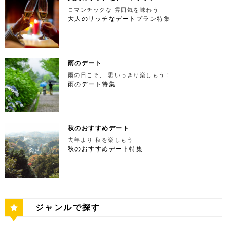
宿ピカデリー 住所：東京都新宿区新宿3-15-15【MA
本最大の美術館「国立新美術館」を訪れてみてはいか
やわららかい食パンのワンハンドレッド！店内の雰囲
にある渓谷です。道路から約40m断崖の下にあり、多
てもなお、東京タワーの幻想的な空間に魅了され多く
P】 アクセス：「新宿御苑」より徒歩10分 営業時
ロマンチックな 雰囲気を味わう
がでしょうか。国立新美術館はコレクションを持た
気よく、カジュアルに楽しいひと時を過ごせますよ。
摩川の清流と様々な形をした岩が美しい渓谷を作り出
の人が訪れます。宝石をちりばめたような光り輝く夜
間：上映作品により異なる 【17:45】大パノラマの
大人のリッチなデートプラン特集
ず、国内最大級の展示スペースを活かして多彩な展覧
ESPRESSO D WORKS 池袋 住所：東京都豊島区
しています。 夏場は新緑を楽しむことができ、秋の
景が目の前に広がり、リッチなデートにぴったりのス
夜景を望める穴場のデートスポット 夜が近づいてき
会を開催しています。雰囲気抜群の素敵な空間でリッ
東池袋1-30-3 キュープラザ池袋【MAP】 アクセ
紅葉は絶景。日々の疲れを癒やしたり、リフレッシュ
ポットです。 東京タワー 住所：東京都港区芝公園4
たら行きたいのは、東京都庁展望室です！新宿ピカデ
チなお出掛けを演出してくれますよ。アートももちろ
ス：「池袋駅」東口より徒歩10分 営業時間：ランチ
するにはうってつけの観光スポット。 秋は木々が色
-2-8【MAP】 アクセス： 「芝公園」より徒歩2分 営
リーから徒歩20分ほどにあります。東京の夜景は、
ん、最大12の展覧会を同時開催でき、一度に複数の
11:00 ～ 14:00 ディナー17:00 ～ 21:00
鮮やかに紅葉します。鮮やかな紅葉と多摩川の清流
業時間：展望台9:00～22:00（入場は21:45まで）
世界でもトップレベルに輝いています。贅沢なデート
展示を楽しむことができます。 国立新美術館 住
定休日：無 【13:30】池袋でリゾート気分が味わえ
で、紅葉狩りをしてみてはいかがでしょうか。 吊り
特別展望台9:00～21:30（入場は21:00ま
には東京の夜景を活用しない手はありません。東京タ
所：東京都港区六本木7-22−2【MAP】 アクセス：
る癒しの水族館デート 美味しいランチでお腹を満た
橋の「鳩ノ巣小橋」からの眺めも必見です。吊り橋効
で） 【19:00】東京タワーを眺めながら特別なディ
ワーはもちろん、遠くにお台場やスカイツリーも望め
雨のデート
「東京ミッドタウン」より徒歩3分 営業時間：10：0
したら、天空のオアシスをコンセプトに南国リゾート
果も狙っていきましょう（笑） CHECK！ 鳩ノ巣渓
ナータイムを♪ デートを一日満喫した最後は東京タワ
ます。日常的に見る機会の少ない東京を一望できる夜
0～18：00 【17:45】ヘリコプターで東京の夜景を
をイメージした「サンシャイン水族館」に向かいまし
谷 住所 ： 東京都西多摩郡奥多摩町棚澤【MAP】 ア
雨の日こそ、 思いっきり楽しもう！
ーに最も近いレストラン「Terrace Dining TANGO
景は、特別な日をうまく演出してくれますよ。 東京
一望 最後は東京の夜景を一望できるヘリ遊覧です！
ょう。サンシャイン水族館は、落ち着いた雰囲気のな
クセス：JR青梅線 鳩ノ巣駅より徒歩10分 営業時
（テラスダイニング タンゴ）」で特別なディナー。
雨のデート特集
都庁 住所：東京都新宿区西新宿2-8-1【MAP】 アク
六本木周辺からタクシーで20分ほどの新木場にヘリ
か、海中を散歩しているような気分に浸れます。屋外
間：常時開放 【15：00】自然の神秘！日原鍾乳洞
東京タワーから道路を挟んで向かいにあります。タン
セス：「新宿ピカデリー」から徒歩約20分 営業時
ポートがあります。東京の夜景は、世界でもトップレ
エリアは水と緑に包まれた非日常的な空間が広がりま
日原鍾乳洞は東京都西多摩郡奥多摩町日原にある鍾乳
ゴは、まるで異国にいるかのような感覚を味わうこと
間：9:30～23:00 【19:00】逸品ステーキを楽しむ特
ベルに輝いています。贅沢なデートには東京の夜景を
す。雨の日でも都心にいながらリゾート気分を満喫し
洞で、総延長1270ｍ、高低差134ｍの東京都指定天
ができるダイニングレストランです。おすすめは、お
別なディナータイムを♪ 夜景の美しさの興奮が冷めな
活用しない手はありません。ヘリ遊覧は10分20,000
てくださいね。 サンシャイン水族館 住所：東京都
然記念物で、規模は埼玉県秩父市の龍谷洞と並び関東
口の中でとろけるフォアグラ寿司！東京タワーが見え
い彼女を連れて向かうのは、都庁から徒歩で15分ほ
円台からなので意外とリーズナブルに感じる方も多い
豊島区東池袋3-1【MAP】 アクセス：「ESPRESSO
最大級の鍾乳洞です。 鍾乳洞とは、石灰岩の中にで
る大人な空間で食べるディナーは、きっと特別な思い
どにある最高級ステーキが愉しめるボニュ （Bon.n
のではないでしょうか。日常的に乗る機会の少ないヘ
D WORKS 池袋」より徒歩5分 営業時間：[4月～10
きた洞窟のことで、地下を流れる水が石灰岩の侵食を
秋のおすすめデート
出になること間違いなしです！ Terrace Dining TA
u）。ボニュは、美食家のシェフによる逸品ステーキ
リコプターは、特別な日をうまく演出してくれます
月]10：00～20：00 (入館は19：30) [11
繰り返すことで発達するとされています。天井からつ
NGO 住所：東京都港区芝公園3-5-4渋澤ビル 1F【M
を堪能できるステーキ店です。欠かさずに食べたいお
去年より 秋を楽しもう
よ。 東京タワー 住所：東京都江東区新木場4-7−25
月～2月]10：00～18：00 (入館は17：30) 【15:3
ららのように垂れ下がる鍾乳石は、わずか1センチ伸
AP】 アクセス： 「東京タワー」より徒歩2分 営業時
すすめは、ボニュ焼き！きめ細やかなピンク色のお肉
【MAP】 アクセス：「六本木周辺」からタクシーで
秋のおすすめデート特集
0】雨の日デートには打ってつけの屋内型テーマパー
びるのにおよそ70年もの年月を要するのだとか。 ま
間：【平日】ランチ11：30～15：00(L.O14:00)
は、噛みしめるほどに口の中で旨味が染み出します。
約20分 営業時間：9:00～(詳細はHPにてご確認くだ
ク サンシャイン水族館の後は、池袋サンシャインシ
さに大自然の神秘、まるで異界のような空間に東京で
ディナー17：00～23：30(L.O22:
記念日など、特別な日にぴったりです。 ボニュ（B
さい) 【19:00】東京湾岸の光を間近で楽しむ特別な
ティにある国内最大級の屋内型テーマパーク「ナンジ
あって非日常感を味わえます。 CHECK！ 日原鍾乳
30) 【休日】ランチ11：30～16：00(L.O
on.nu） 住所：東京都渋谷区代々木4-22-17 クイー
ディナータイムを♪ 夜景の美しさの興奮が冷めない彼
ャタウン」へ。ナンジャタウンは、雨の日に打って付
洞 住所 ：東京都西多摩郡奥多摩町日原１０５２【M
15:00) ディナー17：00～23：3
ンズ代々木 1F【MAP】 アクセス：「都庁」から徒
女を連れて向かうのは、ヘリポートからタクシーで1
けのテーマパークです！フロア内はそれぞれコンセプ
AP】 アクセス：日原鍾乳洞行終点下車 徒歩約５分
0(L.O22:30 いかがだったでしょうか？今回は、
歩約15分 営業時間：ランチ12：00～14：00
0分ほどにあるお台場の鉄板焼銀杏。先ほどまで上か
トをもった3つの街で構成されており、個性豊かなア
営業時間：４/１～11/30 午前９時～午後５時 1
記念日などの特別な日に使いたい東京タワー周辺のリ
ディナー 18：00～21:00 定休日：不定休 い
ら眺めていた東京湾岸の光を、今度は間近で楽しみま
トラクションにくわえ、2つのフードテーマパークが
2/１～３/31 午前９時～午後４時30分 【17：00】
ッチなデートプランをご紹介しました。今回ご紹介し
かがだったでしょうか？今回は、魅力あふれる新宿の
す。 カウンターからレインボーブリッジや東京タワ
備わっていることで有名です。ご当地グルメも思う存
奥多摩湖 奥多摩湖は、東京都と山梨県にある人口の
たスポットはどこも素敵で大人なひとときを演出して
ジャンルで探す
名店グルメを楽しむゴージャスデートコースをご紹介
ーが一望できる大きな窓があります。景色を眺めなが
分堪能できます♪ ナンジャタウン 住所：東京都豊島
貯水池です。水道専用の貯水池としては日本最大級の
くれます。是非、思い出に残る素敵な時間をお過ごし
しました。今回ご紹介したスポットはどこも素敵で大
ら進む鉄板焼きのコースはおすすめです。グランドニ
区東池袋3-1−3【MAP】 アクセス：「サンシャイン
規模を誇っています！ 奥多摩でドライブデートする
ください。
人なひとときを演出してくれます。是非、思い出に残
ッコー東京はホテルなので、そのままお泊り…なんて
水族館」より徒歩3分 営業時間：10：00～22：00
なら必ず訪れてほしい奥多摩湖民の水の2割を供給し