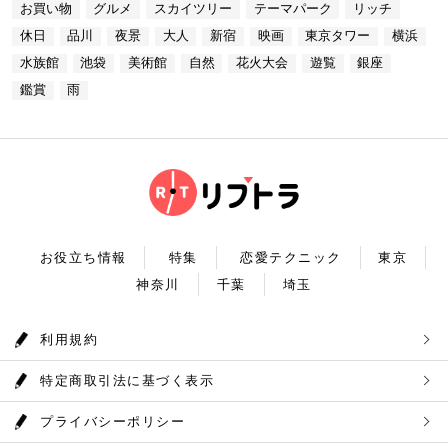
る素敵な時間をお過ごしください。
お買い物
グルメ
スカイツリー
テーマパーク
リッチ
コースも素敵ですよね♪ Terrace Dining TANGO
【17:00】ロマンチックな雰囲気で感動と癒しに浸る
ている奥多摩湖ですが、人工物とは思えない美しさが
住所：東京都港区台場2-6-1 グランドニッコー東京
プラネタリウム 最後に行きたいのは同じくサンシャ
あります。 湖畔には様々な見どころや観光施設があ
休日
品川
夜景
大人
新宿
映画
東京タワー
横浜
台場 30F【MAP】 アクセス：「新木場ヘリポート」
インシティにある、「コニカミノルタプラネタリウム
り、首都圏のオアシスとして親しまれています。 CH
からタクシーで10分 営業時間：ランチ11：30～1
満天」。ドームスクリーン全天に吸い込まれそうなほ
ECK！ 奥多摩湖 住所 ：MAP アクセス： 営業時
水族館
池袋
美術館
自然
花火大会
遊覧
銀座
4：30(L.O) ディナー17：00～22：00(L.
どの星空が広がり、まるで宇宙に飛び出したかのよう
間：常時開放 【18：30】奥多摩温泉 もえぎの湯 大
0) 定休日：木曜日 いかがだったでしょうか？今
な圧倒的な臨場感を体験することができます。ロマン
鑑賞
雨
自然の新鮮な空気とマイナスイオンを身体中に取り込
回は、リッチにお買い物&ヘリコプター遊覧でゴージ
チックな雰囲気のなか、感動と癒しに浸るプラネタリ
んだら、最後は温泉で疲れを癒しましょう。もえぎの
ャスな休日デートコースをご紹介しました。今回ご紹
ウムデートを満喫しましょう。特別なひと時を演出し
湯は奥多摩の地下深く、日本最古の地層といわれる古
介したスポットはどこも素敵で大人なひとときを演出
てくれますよ。 コニカミノルタプラネタリウム満天
生層より湧き出る奥多摩温泉の源泉100%の温泉で
してくれます。是非、思い出に残る素敵な時間をお過
住所：東京都豊島区東池袋3-1−3【MAP】 アクセ
す。露天風呂から多摩川の清流と山なみを望み、四季
ごしください。
ス：「ナンジャタウン」から徒歩2分 営業時間：11:
折々の風情をお楽しみいただけます。 食事処もあり
00～20:00 【19:00】有頂天するほど美味いハンバー
ますので、湯上りにリラックスしたらそのままご飯も
グでディナータイム♪ 雨の日デートを満喫した最後
頂けます。 奥多摩産の食材を使った料理が並び温泉
は、コニカミノルタプラネタリウム満天から徒歩8分
とごはんで疲れも癒されるかと思います。 CHECK！
のところにある洋食店「ウチョウテン」でディナータ
奥多摩温泉 もえぎの湯 住所 ：東京都西多摩郡奥多摩
イム。こちらは正統派のハンバーグを高コスパで食べ
町氷川119-1【MAP】 アクセス：奥多摩徒歩15分 営
られる人気店です。店名通りまさに有頂天になれる美
業時間：9：30～21：30まで 【まとめ】 いかがでし
お役立ち情報
特集
恋愛テクニック
東京
味しさという、口コミも多いです。注文を受けてから
たでしょうか。今回は秋の自然を満喫できる奥多摩デ
焼き始めるので、できたての熱々のハンバーグがいた
神奈川
千葉
埼玉
ートプランをご紹介させていただきました。大自然に
だけます。店内はテーブル席16席、カウンター席4席
囲まれ心身をリフレッシュして。一日歩き回った体を
あります。 ウチョウテン 住所：東京都豊島区南池
温泉で癒していただく奥多摩を存分に堪能できるかと
袋2-36-10【MAP】 アクセス：「コニカミノルタ満
思います。 是非休日のお出かけに参考にしていただ
利用規約
天」から徒歩9分 営業時間：ランチ11:30～14:30
ければ幸いです。
ディナー18:00～20:45 いかがだったで
しょうか？今回は、池袋の雨の日王道デートコースを
特定商取引法に基づく表示
ご紹介しました。今回ご紹介したスポットはどこも素
敵で大人なひとときを演出してくれます。是非思い出
に残る素敵な時間をお過ごしください。
プライバシーポリシー