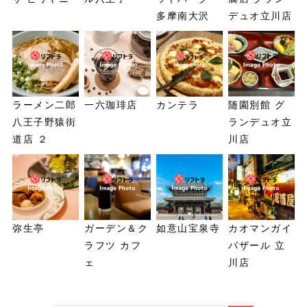
多摩南大沢
デュオ立川店
ラーメン二郎
一六珈琲店
カンテラ
随園別館 グ
八王子野猿街
ランデュオ立
道店 ２
川店
弥生亭
ガーデン＆ク
如意山宝泉寺
カオマンガイ
ラフツ カフ
バザール 立
ェ
川店