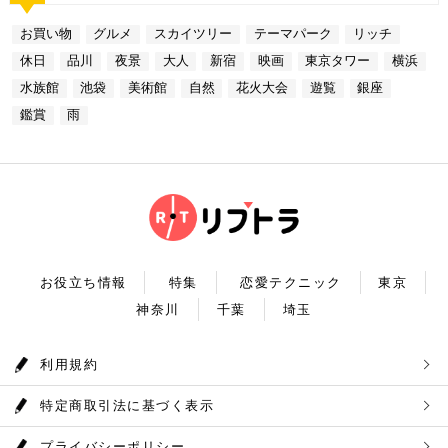
しました。今回ご紹介したスポットはどこも素敵で大
ら進む鉄板焼きのコースはおすすめです。グランドニ
区東池袋3-1−3【MAP】 アクセス：「サンシャイン
規模を誇っています！ 奥多摩でドライブデートする
ください。
人なひとときを演出してくれます。是非、思い出に残
ッコー東京はホテルなので、そのままお泊り…なんて
水族館」より徒歩3分 営業時間：10：00～22：00
なら必ず訪れてほしい奥多摩湖民の水の2割を供給し
る素敵な時間をお過ごしください。
お買い物
グルメ
スカイツリー
テーマパーク
リッチ
コースも素敵ですよね♪ Terrace Dining TANGO
【17:00】ロマンチックな雰囲気で感動と癒しに浸る
ている奥多摩湖ですが、人工物とは思えない美しさが
住所：東京都港区台場2-6-1 グランドニッコー東京
プラネタリウム 最後に行きたいのは同じくサンシャ
あります。 湖畔には様々な見どころや観光施設があ
休日
品川
夜景
大人
新宿
映画
東京タワー
横浜
台場 30F【MAP】 アクセス：「新木場ヘリポート」
インシティにある、「コニカミノルタプラネタリウム
り、首都圏のオアシスとして親しまれています。 CH
からタクシーで10分 営業時間：ランチ11：30～1
満天」。ドームスクリーン全天に吸い込まれそうなほ
ECK！ 奥多摩湖 住所 ：MAP アクセス： 営業時
水族館
池袋
美術館
自然
花火大会
遊覧
銀座
4：30(L.O) ディナー17：00～22：00(L.
どの星空が広がり、まるで宇宙に飛び出したかのよう
間：常時開放 【18：30】奥多摩温泉 もえぎの湯 大
0) 定休日：木曜日 いかがだったでしょうか？今
な圧倒的な臨場感を体験することができます。ロマン
鑑賞
雨
自然の新鮮な空気とマイナスイオンを身体中に取り込
回は、リッチにお買い物&ヘリコプター遊覧でゴージ
チックな雰囲気のなか、感動と癒しに浸るプラネタリ
んだら、最後は温泉で疲れを癒しましょう。もえぎの
ャスな休日デートコースをご紹介しました。今回ご紹
ウムデートを満喫しましょう。特別なひと時を演出し
湯は奥多摩の地下深く、日本最古の地層といわれる古
介したスポットはどこも素敵で大人なひとときを演出
てくれますよ。 コニカミノルタプラネタリウム満天
生層より湧き出る奥多摩温泉の源泉100%の温泉で
してくれます。是非、思い出に残る素敵な時間をお過
住所：東京都豊島区東池袋3-1−3【MAP】 アクセ
す。露天風呂から多摩川の清流と山なみを望み、四季
ごしください。
ス：「ナンジャタウン」から徒歩2分 営業時間：11:
折々の風情をお楽しみいただけます。 食事処もあり
00～20:00 【19:00】有頂天するほど美味いハンバー
ますので、湯上りにリラックスしたらそのままご飯も
グでディナータイム♪ 雨の日デートを満喫した最後
頂けます。 奥多摩産の食材を使った料理が並び温泉
は、コニカミノルタプラネタリウム満天から徒歩8分
とごはんで疲れも癒されるかと思います。 CHECK！
のところにある洋食店「ウチョウテン」でディナータ
奥多摩温泉 もえぎの湯 住所 ：東京都西多摩郡奥多摩
イム。こちらは正統派のハンバーグを高コスパで食べ
町氷川119-1【MAP】 アクセス：奥多摩徒歩15分 営
られる人気店です。店名通りまさに有頂天になれる美
業時間：9：30～21：30まで 【まとめ】 いかがでし
お役立ち情報
特集
恋愛テクニック
東京
味しさという、口コミも多いです。注文を受けてから
たでしょうか。今回は秋の自然を満喫できる奥多摩デ
焼き始めるので、できたての熱々のハンバーグがいた
神奈川
千葉
埼玉
ートプランをご紹介させていただきました。大自然に
だけます。店内はテーブル席16席、カウンター席4席
囲まれ心身をリフレッシュして。一日歩き回った体を
あります。 ウチョウテン 住所：東京都豊島区南池
温泉で癒していただく奥多摩を存分に堪能できるかと
袋2-36-10【MAP】 アクセス：「コニカミノルタ満
思います。 是非休日のお出かけに参考にしていただ
利用規約
天」から徒歩9分 営業時間：ランチ11:30～14:30
ければ幸いです。
ディナー18:00～20:45 いかがだったで
しょうか？今回は、池袋の雨の日王道デートコースを
特定商取引法に基づく表示
ご紹介しました。今回ご紹介したスポットはどこも素
敵で大人なひとときを演出してくれます。是非思い出
に残る素敵な時間をお過ごしください。
プライバシーポリシー