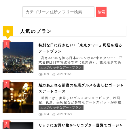
検索
人気のプラン
特別な日に行きたい♪「東京タワー」周辺を巡る
デートプラン
高さ333ｍを誇る日本のシンボル“東京タワー”。正
式名称は日本電波塔です（豆知識）。観光名所である
東京タワー周辺には少しリッチなデートを楽しめるス
大人のリッチなデートプラン
ポット多数です！「記念日や友達の誕生日、日頃頑張
499
2021/11/26
っているご褒美としてリッチなお出掛けを楽しみた
い！」そんな方のために東京タワー周辺のおすすめコ
ースを紹介します！ 【11:30】汐留駅で待ち合わせ
魅力あふれる新宿の名店グルメを楽しむゴージャ
＆地上210ｍのスカイレストランでランチタイム！
スデートコース
まずは汐留駅で待ち合わせ。集合できたら「オリゾン
トウキョウ （HORIZON TOKYO）」に向かいまし
新宿には、美味しいグルメやショッピング、映画
ょう。店舗は汐留駅から徒歩2分ほど、カレッタ汐留
館、夜景、美術館など多彩なデートスポットが存在し
の47階にあります。地上210mカップルシートは全席
ます。今回はそんな魅力あふれる新宿の名店グルメを
大人のリッチなデートプラン
窓際にありプライベート空間を大切にしながら、絶景
楽しむゴージャスデートコースをご紹介します！歌舞
を楽しむ事が出来ます。空中でお食事を楽しむ感覚を
184
2021/11/27
伎町や居酒屋などのイメージが強いですが、まったり
味わえる、東京で一番ロマンチックな時を過ごせるレ
とくつろげるスポットも沢山あります。あなたの特別
ストランです。 オリゾントウキョウ （HORIZON
な日をうまく演出してくれます。 【12:00】新宿駅
リッチにお買い物&ヘリコプター遊覧でゴージャ
TOKYO） 住所：東京都港区東新橋1-8-2 カレッタ
で待ち合わせ＆美味しくて綺麗なばらちらしでゆった