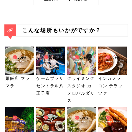
こんな場所もいかがですか？
麺飯店 マラ
ゲームプラザ
クライミング
インカメラ
マラ
セントラル八
スタジオ カ
コン テラッ
王子店
メロパルダリ
ツァ
ス