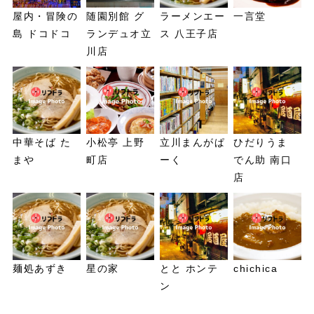
屋内・冒険の
随園別館 グ
ラーメンエー
一言堂
島 ドコドコ
ランデュオ立
ス 八王子店
川店
中華そば た
小松亭 上野
立川まんがぱ
ひだりうま
まや
町店
ーく
でん助 南口
店
麺処あずき
星の家
とと ホンテ
chichica
ン