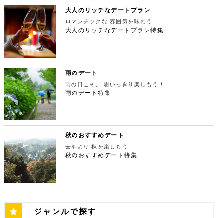
時間：11：00～21：00 【15:30】日本最大の美術館
麦がテーマのカフェ＆バルで、焼きたてパンや打ちた
たした後は大自然に癒されましょう！ 「鳩ノ巣渓谷
京タワー。リッチに特別展望台から東京の街を一望す
楽しんでください。高級な特別感に浸れますよ。 新
でゆったりカフェタイム 東京ミッドタウンの後は日
て生パスタが味わえます。おすすめは、名物の世界一
大人のリッチなデートプラン
（はとのすけいこく）」は、東京都の西部の奥多摩町
る最高の景色を堪能しましょう。スカイツリーが出来
宿ピカデリー 住所：東京都新宿区新宿3-15-15【MA
本最大の美術館「国立新美術館」を訪れてみてはいか
やわららかい食パンのワンハンドレッド！店内の雰囲
にある渓谷です。道路から約40m断崖の下にあり、多
てもなお、東京タワーの幻想的な空間に魅了され多く
P】 アクセス：「新宿御苑」より徒歩10分 営業時
ロマンチックな 雰囲気を味わう
がでしょうか。国立新美術館はコレクションを持た
気よく、カジュアルに楽しいひと時を過ごせますよ。
摩川の清流と様々な形をした岩が美しい渓谷を作り出
の人が訪れます。宝石をちりばめたような光り輝く夜
間：上映作品により異なる 【17:45】大パノラマの
大人のリッチなデートプラン特集
ず、国内最大級の展示スペースを活かして多彩な展覧
ESPRESSO D WORKS 池袋 住所：東京都豊島区
しています。 夏場は新緑を楽しむことができ、秋の
景が目の前に広がり、リッチなデートにぴったりのス
夜景を望める穴場のデートスポット 夜が近づいてき
会を開催しています。雰囲気抜群の素敵な空間でリッ
東池袋1-30-3 キュープラザ池袋【MAP】 アクセ
紅葉は絶景。日々の疲れを癒やしたり、リフレッシュ
ポットです。 東京タワー 住所：東京都港区芝公園4
たら行きたいのは、東京都庁展望室です！新宿ピカデ
チなお出掛けを演出してくれますよ。アートももちろ
ス：「池袋駅」東口より徒歩10分 営業時間：ランチ
するにはうってつけの観光スポット。 秋は木々が色
-2-8【MAP】 アクセス： 「芝公園」より徒歩2分 営
リーから徒歩20分ほどにあります。東京の夜景は、
ん、最大12の展覧会を同時開催でき、一度に複数の
11:00 ～ 14:00 ディナー17:00 ～ 21:00
鮮やかに紅葉します。鮮やかな紅葉と多摩川の清流
業時間：展望台9:00～22:00（入場は21:45まで）
世界でもトップレベルに輝いています。贅沢なデート
展示を楽しむことができます。 国立新美術館 住
定休日：無 【13:30】池袋でリゾート気分が味わえ
で、紅葉狩りをしてみてはいかがでしょうか。 吊り
特別展望台9:00～21:30（入場は21:00ま
には東京の夜景を活用しない手はありません。東京タ
所：東京都港区六本木7-22−2【MAP】 アクセス：
る癒しの水族館デート 美味しいランチでお腹を満た
橋の「鳩ノ巣小橋」からの眺めも必見です。吊り橋効
で） 【19:00】東京タワーを眺めながら特別なディ
ワーはもちろん、遠くにお台場やスカイツリーも望め
雨のデート
「東京ミッドタウン」より徒歩3分 営業時間：10：0
したら、天空のオアシスをコンセプトに南国リゾート
果も狙っていきましょう（笑） CHECK！ 鳩ノ巣渓
ナータイムを♪ デートを一日満喫した最後は東京タワ
ます。日常的に見る機会の少ない東京を一望できる夜
0～18：00 【17:45】ヘリコプターで東京の夜景を
をイメージした「サンシャイン水族館」に向かいまし
谷 住所 ： 東京都西多摩郡奥多摩町棚澤【MAP】 ア
雨の日こそ、 思いっきり楽しもう！
ーに最も近いレストラン「Terrace Dining TANGO
景は、特別な日をうまく演出してくれますよ。 東京
一望 最後は東京の夜景を一望できるヘリ遊覧です！
ょう。サンシャイン水族館は、落ち着いた雰囲気のな
クセス：JR青梅線 鳩ノ巣駅より徒歩10分 営業時
（テラスダイニング タンゴ）」で特別なディナー。
雨のデート特集
都庁 住所：東京都新宿区西新宿2-8-1【MAP】 アク
六本木周辺からタクシーで20分ほどの新木場にヘリ
か、海中を散歩しているような気分に浸れます。屋外
間：常時開放 【15：00】自然の神秘！日原鍾乳洞
東京タワーから道路を挟んで向かいにあります。タン
セス：「新宿ピカデリー」から徒歩約20分 営業時
ポートがあります。東京の夜景は、世界でもトップレ
エリアは水と緑に包まれた非日常的な空間が広がりま
日原鍾乳洞は東京都西多摩郡奥多摩町日原にある鍾乳
ゴは、まるで異国にいるかのような感覚を味わうこと
間：9:30～23:00 【19:00】逸品ステーキを楽しむ特
ベルに輝いています。贅沢なデートには東京の夜景を
す。雨の日でも都心にいながらリゾート気分を満喫し
洞で、総延長1270ｍ、高低差134ｍの東京都指定天
ができるダイニングレストランです。おすすめは、お
別なディナータイムを♪ 夜景の美しさの興奮が冷めな
活用しない手はありません。ヘリ遊覧は10分20,000
てくださいね。 サンシャイン水族館 住所：東京都
然記念物で、規模は埼玉県秩父市の龍谷洞と並び関東
口の中でとろけるフォアグラ寿司！東京タワーが見え
い彼女を連れて向かうのは、都庁から徒歩で15分ほ
円台からなので意外とリーズナブルに感じる方も多い
豊島区東池袋3-1【MAP】 アクセス：「ESPRESSO
最大級の鍾乳洞です。 鍾乳洞とは、石灰岩の中にで
る大人な空間で食べるディナーは、きっと特別な思い
どにある最高級ステーキが愉しめるボニュ （Bon.n
のではないでしょうか。日常的に乗る機会の少ないヘ
D WORKS 池袋」より徒歩5分 営業時間：[4月～10
きた洞窟のことで、地下を流れる水が石灰岩の侵食を
秋のおすすめデート
出になること間違いなしです！ Terrace Dining TA
u）。ボニュは、美食家のシェフによる逸品ステーキ
リコプターは、特別な日をうまく演出してくれます
月]10：00～20：00 (入館は19：30) [11
繰り返すことで発達するとされています。天井からつ
NGO 住所：東京都港区芝公園3-5-4渋澤ビル 1F【M
を堪能できるステーキ店です。欠かさずに食べたいお
去年より 秋を楽しもう
よ。 東京タワー 住所：東京都江東区新木場4-7−25
月～2月]10：00～18：00 (入館は17：30) 【15:3
ららのように垂れ下がる鍾乳石は、わずか1センチ伸
AP】 アクセス： 「東京タワー」より徒歩2分 営業時
すすめは、ボニュ焼き！きめ細やかなピンク色のお肉
【MAP】 アクセス：「六本木周辺」からタクシーで
秋のおすすめデート特集
0】雨の日デートには打ってつけの屋内型テーマパー
びるのにおよそ70年もの年月を要するのだとか。 ま
間：【平日】ランチ11：30～15：00(L.O14:00)
は、噛みしめるほどに口の中で旨味が染み出します。
約20分 営業時間：9:00～(詳細はHPにてご確認くだ
ク サンシャイン水族館の後は、池袋サンシャインシ
さに大自然の神秘、まるで異界のような空間に東京で
ディナー17：00～23：30(L.O22:
記念日など、特別な日にぴったりです。 ボニュ（B
さい) 【19:00】東京湾岸の光を間近で楽しむ特別な
ティにある国内最大級の屋内型テーマパーク「ナンジ
あって非日常感を味わえます。 CHECK！ 日原鍾乳
30) 【休日】ランチ11：30～16：00(L.O
on.nu） 住所：東京都渋谷区代々木4-22-17 クイー
ディナータイムを♪ 夜景の美しさの興奮が冷めない彼
ャタウン」へ。ナンジャタウンは、雨の日に打って付
洞 住所 ：東京都西多摩郡奥多摩町日原１０５２【M
15:00) ディナー17：00～23：3
ンズ代々木 1F【MAP】 アクセス：「都庁」から徒
女を連れて向かうのは、ヘリポートからタクシーで1
けのテーマパークです！フロア内はそれぞれコンセプ
AP】 アクセス：日原鍾乳洞行終点下車 徒歩約５分
0(L.O22:30 いかがだったでしょうか？今回は、
歩約15分 営業時間：ランチ12：00～14：00
0分ほどにあるお台場の鉄板焼銀杏。先ほどまで上か
トをもった3つの街で構成されており、個性豊かなア
営業時間：４/１～11/30 午前９時～午後５時 1
記念日などの特別な日に使いたい東京タワー周辺のリ
ディナー 18：00～21:00 定休日：不定休 い
ら眺めていた東京湾岸の光を、今度は間近で楽しみま
トラクションにくわえ、2つのフードテーマパークが
2/１～３/31 午前９時～午後４時30分 【17：00】
ッチなデートプランをご紹介しました。今回ご紹介し
かがだったでしょうか？今回は、魅力あふれる新宿の
す。 カウンターからレインボーブリッジや東京タワ
備わっていることで有名です。ご当地グルメも思う存
奥多摩湖 奥多摩湖は、東京都と山梨県にある人口の
たスポットはどこも素敵で大人なひとときを演出して
ジャンルで探す
名店グルメを楽しむゴージャスデートコースをご紹介
ーが一望できる大きな窓があります。景色を眺めなが
分堪能できます♪ ナンジャタウン 住所：東京都豊島
貯水池です。水道専用の貯水池としては日本最大級の
くれます。是非、思い出に残る素敵な時間をお過ごし