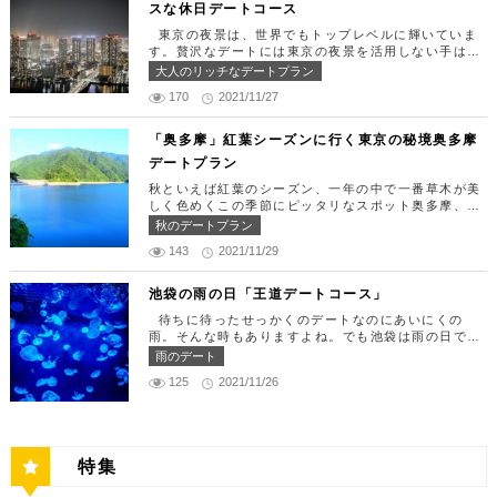
スな休日デートコース
汐留 47F【MAP】 アクセス： 「汐留駅」より徒歩2
りランチタイム！ まずは新宿駅で待ち合わせ。集合
分 営業時間：ランチ11:30 ～ 15:00（L.O 14:00）
できたら「匠 誠」に向かいましょう。新宿駅東南口
東京の夜景は、世界でもトップレベルに輝いていま
ディナー18:00 ～ 22:00（L.O 19:00）
より徒歩1分ほど、新宿ユースビルPAXの6Fにありま
す。贅沢なデートには東京の夜景を活用しない手はあ
定休日：月曜日、火曜日、水曜日 【13:30】カレッ
す。 ランチタイムは「ばらちらし」のみで、普通盛
りません。今回はリッチにお買い物&ヘリコプター遊
大人のリッチなデートプラン
タ汐留でミュージカルの最高峰「劇団四季」を鑑賞！
りと大盛りが選べるメニューになっています。新鮮な
覧でゴージャスな休日デートコースをご紹介します！
美味しいランチでお腹を満たしたら、多彩なデートが
うにやいくら、海老など30種類以上の種類豊富な具
170
2021/11/27
日常的に乗る機会の少ないヘリコプターは、特別な日
楽しめる人気の複合商業施設「カレッタ汐留」でミュ
材がたっぷり入っており、見た目も一級品です。清潔
をうまく演出してくれますよ。 【12:00】六本木駅
ージカルの最高峰「劇団四季」を鑑賞するのはいかが
感のある空間でゆっくり食事ができますよ。 匠 誠
で待ち合わせ＆気楽に食べられる最高峰フレンチでラ
「奥多摩」紅葉シーズンに行く東京の秘境奥多摩
でしょうか。※オリゾントウキョウ(HORIZON TOK
住所：東京都新宿区新宿4-1-9 新宿ユースビル「PA
ンチタイム！ まずは六本木駅で待ち合わせ。集合で
YO)はカレッタ汐留の中にあります。 ミュージカル
デートプラン
X」 6F【MAP】 アクセス：「新宿駅」東南口より徒
きたら「トレフミヤモト」に向かいましょう。店舗は
の最高峰「劇団四季」を鑑賞し、特別で素敵な世界観
歩1分 営業時間：11:30～13:30(売り切れ仕舞い、1
六本木駅から徒歩2分ほど、六本木通りすぐにありま
秋といえば紅葉のシーズン、一年の中で一番草木が美
に浸ってください♪ 劇団四季 住所：東京都港区東新
8:00～23:00 定休日：祝日・月曜日 【13:30】新宿
す。 トレフミヤモトは、絶品フレンチ料理をお愉し
しく色めくこの季節にピッタリなスポット奥多摩、今
橋1-8-2 カレッタ汐留 1F【MAP】 アクセス： 「汐
御苑で四季折々の自然を眺めながら上質なひと時を♪
みいただけます。料理は全て日替わりで、シェフ拘り
回はそんな奥多摩の大自然を満喫できるデートプラン
留駅」より徒歩2分 営業時間：公演情報をご確認くだ
秋のデートプラン
美味しいランチでお腹を満たしたら、四季折々の自然
の「ソース」の旨味で包まれた繊細な料理との一期一
をご紹介します！ 【11：00】丹三郎、風情ある藁葺
さい 【17:00】四季折々の自然が彩る芝公園でお散
を眺めながら「新宿御苑」で上質なひとときを過ごす
会を味わってください。カジュアルに楽しいひと時を
143
2021/11/29
家屋で絶品そばに舌鼓 東京都の指定歴史建造物とさ
歩リフレッシュ 劇団四季で特別な時間を楽しんだあ
のはいかがでしょうか。新宿御苑は、東京ドーム約1
過ごせるレストランです。 トレフミヤモト 住所：
れている長屋門と、立派な茅葺の母屋を見学するだけ
とは、四季折々の自然が彩る芝公園を散策してリフレ
2個分にも及ぶ広大な敷地面積を有し、日本庭園やイ
東京都港区六本木7-17-20 明泉ビル1F【MAP】 アク
でも来る価値ありの蕎麦の名店「丹三郎」。まずはこ
ッシュしましょう♪カレッタ汐留からタクシーで10
池袋の雨の日「王道デートコース」
ギリス風庭園などが整備されており、四季折々の景色
セス：「六本木駅」より徒歩2分 営業時間：12:00～
ちらでご飯にしましょう！ そばがきは削りたてと思
分、徒歩25分ほどにあります。四季折々の自然とと
を楽しむことができます。和を感じる雰囲気のなか、
13:30(L.O)、18:00～21:30(L.O) 定休日：月曜日、
待ちに待ったせっかくのデートなのにあいにくの
われる、鰹節の薫りをまとったそれは、今まで食べて
もに風情ある景色を楽しむことができます。夕暮れ時
落ち着いた大人のデートを堪能しましょう。 新宿御
第四火曜日 【13:30】東京ミッドタウンで上質なひ
雨。そんな時もありますよね。でも池袋は雨の日でも
たそばがきは何だったの？っていうくらいに別次元の
はとくにおすすめで、東京タワーにオレンジ色がかか
苑 住所：東京都新宿区内藤町11番地【MAP】 アク
と時を♪ 美味しいランチでお腹を満たしたら、洗練さ
楽しめる、雨の日だからこそ行きたいデートスポット
逸品。もっちもちでそばの香りもたっててとても美味
雨のデート
り和み深い時間を演出してくれます。劇団四季を鑑賞
セス：「匠 誠」から徒歩8分 営業時間：9:00～16:0
れた空間で大人のデートを満喫できる「東京ミッドタ
がたくさんあります！今回は、池袋の雨の日王道デー
しい。そばがき目当てにここまで遠路はるばるやって
した後は、お散歩しながら感想を語り合うひと時を設
0（閉園は16:30） 【15:00】新宿ピカデリープラチ
125
2021/11/26
ウン」で上質なひとときを過ごすのはいかがでしょう
トコースをご紹介します。天気が悪いからといってテ
くるお客さんがたくさんいるそうです。 せいろは、
けてみませんか。クリスマスの時期にはイルミネーシ
ナシートでリッチに映画鑑賞 新宿御苑の後はプラチ
か。東京ミッドタウンは、個性的なショップや美術
ンションを下げず、思う存分デートを楽しんじゃいま
一見すると細目で緩そうですがとてもコシが強く最高
ョンが施され、よりいっそう素敵なスポットとなりま
ナシートを予約して贅沢な映画デートはいかがでしょ
館、公園が集結した複合施設です。リッチなショッピ
しょう！ 【12:00】池袋駅で待ち合わせ＆気楽に食
ののど越し。 奥多摩に来たら一度は行くべき名店で
す。 芝公園 住所：東京都港区芝公園1～4丁目【M
うか。新宿ピカデリーは、清潔感あふれる空間が特徴
ングを楽しんだり、美術館でアートに触れたり、緑豊
べられる最高峰フレンチでランチタイム！ まずは池
す。 CHECK！ 丹三郎 住所 ：東京都西多摩郡奥多摩
AP】 アクセス： 「カレッタ汐留」よりタクシー10
で、デートにも打ってつけの映画館です。プラチナシ
かな公園で散歩したりと、多彩な楽しみ方を提供して
袋駅で待ち合わせ。集合できたら「ESPRESSO D W
町丹三郎２６０【MAP】 アクセス：ＪＲ青梅線古里
分、徒歩25分 営業時間：24時間 【18:00】東京タワ
ートを指定すると、最高級の座席やラウンジルーム、
特集
くれます。 東京ミッドタウン 住所：東京都港区赤
ORKS 池袋」に向かいましょう。店舗は池袋駅東口
駅より徒歩１０分 営業時間：11:30〜15:00 【13：0
ーで最高の夕日と夜景を満喫 観光スポットの最後に
ウェルカムドリンクなどの嬉しい特典が付きます。カ
坂9-7-1【MAP】 アクセス：「六本木駅」直結 営業
から徒歩で10分弱ほどQプラザの2階にあります。小
0】鳩ノ巣渓谷で大自然を満喫 絶品のそばでお腹を満
行きたいのは、東京のシンボルとして愛され続ける東
ップルで座れる極上のシートでくつろぎながら映画を