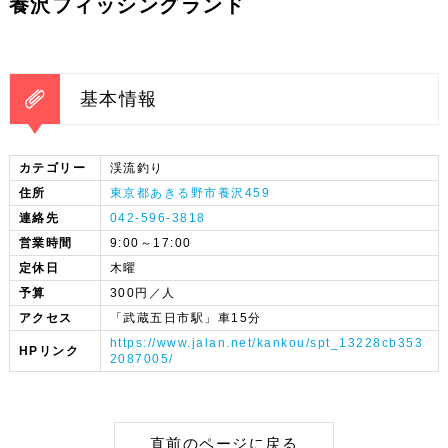
養沢フィッシングランド
基本情報
カテゴリー
渓流釣り
住所
東京都あきる野市養沢459
連絡先
042-596-3818
営業時間
9:00～17:00
定休日
木曜
予算
300円／人
アクセス
「武蔵五日市駅」車15分
https://www.jalan.net/kankou/spt_13228cb353
HPリンク
2087005/
直前のページに戻る