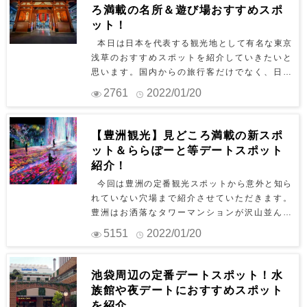
記念公園は、アクティビティやレジャーが豊富
ろ満載の名所＆遊び場おすすめスポ
に揃う自然豊かな公園です。パターゴルフのコ
ット！
ースや立派な日本庭園など大人から子供まで楽
本日は日本を代表する観光地として有名な東京
しむことができます。おすすめは、園内を周回
浅草のおすすめスポットを紹介していきたいと
することの出来るサイクリング！季節ごとに雰
思います。国内からの旅行客だけでなく、日本
囲気の変わる昭和記念公園をカップルで楽しん
を訪れる外国人観光客にも大人気のエリアで
でみてはいかがでしょうか？サイクリングコー
2761
2022/01/20
す。古くからの商店街や浅草花やしきなどのど
スは、マラソン大会にもよく使われていて、筆
こか懐かしさを感じるスポットもあれば、東京
者も昭和記念公園でハーフマラソンに参加した
スカイツリーなど新たに誕生したスポットも。
経験があります。若葉の生い茂る約21キロの道
【豊洲観光】見どころ満載の新スポ
浅草は老若男女問わずみんなが楽しめる、バラ
のりを飽きずに走れた？！記憶があります笑 昭
ット＆ららぽーと等デートスポット
エティ豊かな観光名所ですので是非参考にして
和記念公園 住所：東京都立川市緑町3173【MA
紹介！
みてください！ 1.浅草神社 浅草寺は、東京都台
P】 アクセス：立川駅より徒歩約10分 営業時
今回は豊洲の定番観光スポットから意外と知ら
東区にある東京都最古のお寺です。その創立は6
間：9：30～17：00 定休日：不定休 予算目
れていない穴場まで紹介させていただきます。
28年、推古天皇の時代にまでさかのぼるといわ
安：500円前後 参考サイト：コチラ #2 高尾山
豊洲はお洒落なタワーマンションが沢山並んで
れています。本尊に聖観音菩薩（しょうかんの
高尾山は、関東でも屈指の知名度と人気を誇り
おり、誰もが憧れる街ですよね。大型ショッピ
んぼさつ）を祭るこちらのお寺は、一年を通し
5151
2022/01/20
ます。都内からのアクセスが良好で、登山初心
ングモールの「ららぽーと豊洲」、最新テクノ
多くの参拝客が訪れます。初詣の参拝客の数
者でも安心して利用ができるといった点も人気
ロジーを駆使した新感覚アートを体感できる
は、常時日本国内でもトップ10に入るほどの人
の理由です。観光地の格付け「ミシュラン・グ
「チームラボ プラネッツ TOKYO」など、有名
気スポット！ 浅草神社 住所 ：東京都台東区浅
池袋周辺の定番デートスポット！水
リーンガイド・ジャポン」においても三つ星に
な豊洲市場以外にもバラエティー豊かな観光名
草２丁目３−１ （MAP） アクセス：私鉄各線
族館や夜デートにおすすめスポット
もなっています。「高尾山薬王院有喜寺」や
所が沢山ありますので是非参考にしてくださ
「浅草駅」より徒歩5分 営業時間：境内自由 参
を紹介
「さる園・野草園」、「たこ杉」などといった