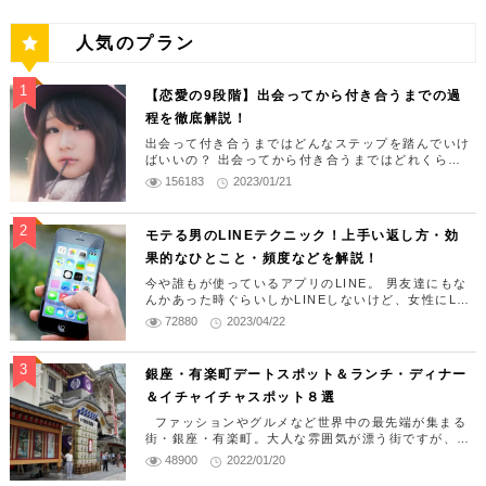
めぐってみたいというお店はほとんど揃ってい
のお店が並ぶ道具街です。職人の技が光る日常
島天満宮 学問の神様である菅原道真公を祀る神
は、多摩センター駅から徒歩5分に位置する広々
（MAP） アクセス：池袋駅東口より徒歩10分
ます。 アーバンドック ららぽーと豊洲 住所 ：
の道具がたくさん売られています。特に調理関
社です。 受験のシーズンには多くの受験生が合
とした芝生と大きな池がある公園です。カップ
人気のプラン
営業時間：9：00～21：00 参考サイト：コチラ
東京都江東区豊洲2-4-9 （MAP） アクセス：
係の道具がとてもたくさん売られているので、
格祈願に訪れます。 都内有数のパワースポット
ルで行く時のおすすめは、四季折々の木や花を
3．乙女ロード 乙女ロードとは東池袋3丁目にあ
「豊洲」駅 ２番出口すぐ 営業時間：10:00–22:
料理好きのカップルは新しい発見があって楽し
として知られており開運、勝運を司どっていま
楽しめるグリーンライブセンターです。カップ
るサンシャイン60の西側の通りの総称。 オタク
00 参考サイト：コチラ 3.豊洲市場 東京都が開
【恋愛の9段階】出会ってから付き合うまでの過
めます。 かっぱ橋道具街 住所 ：東京都台東区
す。 是非一度行ってみてはいかがでしょうか？
ルでまったりと植物を眺めながらのお散歩デー
の聖地といえば秋葉原ですが、池袋にもアニ
設する11か所ある中央卸売市場の一つ。80年余
程を徹底解説！
松が谷３丁目１８−２ （MAP） アクセス：私
湯島天満宮 住所 ：文京区湯島(MAP) アクセ
トはいかがでしょうか。そのほか、噴水が上が
メ、マンガ関連ショップが多く立ち並んでいま
り続いた築地(つきじ)市場の移転先として2018
鉄各線｢浅草駅｣より徒歩13分 営業時間： 9:00
出会って付き合うまではどんなステップを踏んでいけ
ス：湯島駅から徒歩2分 営業時間：9：00～1
る大きな池やそこで生活する鴨がのんびりと泳
す！ 特に女性向けのアニメグッズが豊富なのが
ばいいの？ 出会ってから付き合うまではどれくらい
年に東京都江東区豊洲地区（築地から2.3キロメ
～17:00 参考サイト： コチラ 5.浅草花やしき
7：00 参考サイト：コチラ 3．上野アメ横商店
ぐ姿は嫌なことを忘れさせてくれます。天気の
の期間が必要なの？ 恋愛経験がないから詳しく教え
特徴です。 乙女ロード 住所：東京都豊島区東池
156183
2023/01/21
ートル）に開場。豊洲市場は、取り扱う生鮮食
1853年開業の日本最古の遊園地。浅草にふさわ
て！ そんな疑問や悩みにお答えします。 この記事を
街 アメ横の名称でお馴染みの上野といえば定番
いい日には芝生でピクニックもおすすめです。
袋3丁目（MAP） アクセス：東池袋駅徒歩5分
品や市場での役割によって、大きく3つのエリア
読めば、女性と出会ってから付き合うまでの過程が分
しいレトロな雰囲気です。乗り物は全体的にゆ
のスポット。 約400もの店舗からなる商店街で
多摩中央公園 住所：東京都多摩市連光寺5-8
営業時間：施設によって異なる 参考サイト：コ
かり、告白の成功確率がグンと上がりますよ。 僕の
（街区）に分かれています。一般の人や観光客
モテる男のLINEテクニック！上手い返し方・効
ったりめ。絶叫系のコースターも、そこまでス
す。 飲食店や衣類、雑貨、宝飾品など様々な店
【MAP】 アクセス：多摩センター駅南口より徒
経験から言うと出会ってから付き合うまでは正しいス
チラ 4．サンシャイン60展望台 東京を一望でき
は市場の売場内に入ることはできませんが、さ
果的なひとこと・頻度などを解説！
ピードが出るわけではなく爽快感を味わうこと
テップを踏んでいかないとすぐにそのルートから外れ
が立ち並びます。 上野に来たら是非一度訪れて
歩5分 営業時間：常時開園 定休日：なし 予算目
る定番デートスポット。 夜に行けば一面夜景が
てしまいます。 でもしっかりとそのステップで必要
まざまな箇所で見学可能、入店可能な飲食店や
ができます。そのため乗れるものが少なくて遊
今や誰もが使っているアプリのLINE。 男友達にもな
みてください！ 上野アメ横商店街 住所 ：台東
安：無料 参考サイト：コチラ #5 桜ヶ丘公園 桜
なものを一つずつクリアしていけば、恋愛の成功もそ
広がります。 VR体験などもあり、カップルに
物販エリアはたくさんあります。 また、飲食店
んかあった時ぐらいしかLINEしないけど、女性にLI
園地があまり好きではないというカップルでも
れほどハードルが高いものではありません。 この記
区上野6(MAP) アクセス：上野駅徒歩3分 営業
ヶ丘公園は、ゆうひの丘から眺める夕日や夜景
おすすめです。 サンシャイン60展望台 住所：
NE送ってもいーの？ 気になる子とLINE交換したけ
街も3つに分かれており、お寿司を中心に、和
72880
2023/04/22
事を参考にして「出会って付き合うまで」のステップ
楽しめる場所です。 浅草花やしき 住所 ：東京
時間：お店によって異なる 参考サイト：コチラ
が大人気のロマンチックなスポットです。筆者
ど、その後どうしたらいいのか分からない そもそ
東京都豊島区東池袋3丁目（MAP） アクセス：
を確認しましょう。 付き合うまでのステップは9段
食・海鮮丼・天ぷら・洋食・カレー・中華・牛
も、つきあってもないのにLINE送って嫌われない？
都台東区浅草2丁目28-1 （MAP） アクセス：
4．韻松亭 明治8年創業の歴史あるお店です。
も実際に何度も訪れておりますが、多摩や武蔵
階！ 結論からお話しますと恋愛には9つのステップが
池袋駅東口徒歩8分 営業時間：10:00〜22:00
と思うような方いませんか？ 今回はこのLINEを上手
丼店など、多彩なお店が軒を連ねています。 た
私鉄各線｢浅草駅｣より徒歩5分 営業時間： 10:0
あります。 この9つをステップを段階順に踏む事によ
銀座・有楽町デートスポット＆ランチ・ディナー
懐石料理や和風のスイーツ季節ごとのお料理を
野の市街地が一面に広がる丘からの景色は、息
に使って、女性との距離感を縮めていくためのテクニ
（春夏）12:00〜20:00（秋冬） 参考サイト：
って恋愛につなげることができます。 [kaiwaM5]9段
くさんのお店がありますが、人気店は平日のラ
0～18:00 参考サイト： コチラ 6.雷門通り 東
＆イチャイチャスポット８選
ックを紹介します。 これを参考にすれば、LINE送信
楽しめます。 是非上野公園でのランチにいかが
をのむほどの美しさです。一般的な景観を楽し
階！？そんなに？[/kaiwaM5] と思うかもしれませ
コチラ 5．TOHOシネマズ池袋 2020年にオー
ンチ時11時過ぎでも行列ができていることも。
で悩む事もなくなりますので、ぜひ参考にしてくださ
京屈指の観光スポット「浅草寺」にある「雷門
ん。 男性としては1つとばし、2つとばしくらいでこ
でしょうか？ 韻松亭 住所 ：台東区上野公園(M
ファッションやグルメなど世界中の最先端が集まる
むスポットよりも市街地との距離感が絶妙で
プンした最新の大型映画館 音響に拘り抜いた極
い！ LINEだけではモテる男にはなれません！ 僕は
豊洲市場 住所 ：東京都江東区豊洲6-6-1 （M
の階段を登りたいと思うかもしれませんが、それは逆
街・銀座・有楽町。大人な雰囲気が漂う街ですが、子
通り」には、老舗の飲食店がずらり。甘味処や
AP) アクセス：上野駅徒歩10分 営業時間：1
す。是非、一度体感してみてください。デート
これまでいろいろな恋愛テクニック本などを読んでき
上のサウンドは空気が震える感覚を味わえま
に大怪我をしてしまう原因にもなります。 どうして
供から大人まで楽しめるスポットはたくさんありま
AP） アクセス：「市場前駅」南口〜青果門 徒
48900
2022/01/20
て、それを実践したりしていましたが、ほとんどうま
純喫茶、天丼などさまざまなグルメがそろうの
1：00～15：00 17：00～22：00 参考サ
の最後にこちらに訪れればロマンチックな思い
もすぐに恋愛したい！という欲張りな方は「一気にレ
す。 今回は「ネット上に情報が多すぎてどこへ行け
す。 休日にまったり映画デートなどいかがでし
くいくことがありませんでした。 よくよく考えてみ
歩1分 営業時間：5:00～17:00 参考サイト：コ
ベル4に達する方法」まで読み飛ばしてください。 非