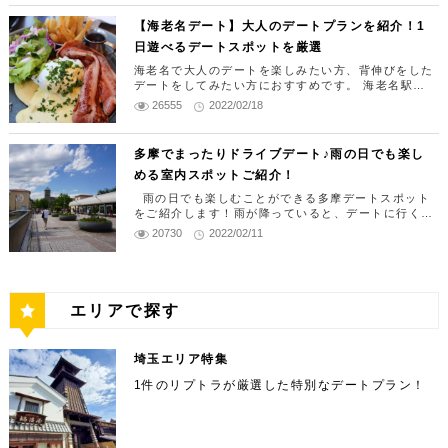
で、食べ歩きデートにピッタリ。浅草寺にも立
ばいいか分からない」という方に向けて、銀座・有楽
イト：コチラ 5．個室居酒屋 星夜の宴 上野
出になること間違いなしです。 桜ヶ丘公園 住
るとそれはある程度の女性との関係ができた上で使う
ょうか？ TOHOシネマズ池袋 住所：東京都豊島
モテの男性だとここが分かってなく、いきなり女性に
チラ 4.手ぶらバーベキューが楽しめる「WILD
町デートの定番おすすめデートスポットから、銀座グ
ち寄りながら散策してみてください。 雷門通り
テクニックだったんですね。 まだ女性と会話もでき
駅前店 上野駅前にある個室居酒屋。 店内は夜景
【海老名デート】大人のデートプランを紹介！1
所：東京都多摩市落合2-35【MAP】 アクセ
対してLINE交換をお願いしたり、告白をしたりして
区東池袋1丁目（MAP） アクセス：池袋駅東口
ルメをお得に楽しめる穴場の名店、二人のキョリがグ
MAGIC（ワイルドマジック）」 ゆりかもめ新
ないような状態で使っても全く意味がないんです。 L
住所 ：東京都台東区浅草１丁目８−２ （MA
しまうので、あえなく撃沈されてしまう事が多いで
とブラックライトが演出するお洒落な空間にな
日遊べるデートスポットを厳選
ッと近づくイチャイチャ！？スポットまでご紹介しま
ス：京王バス永山駅行き「桜ヶ丘公園西口」下
徒歩5分 営業時間：上映作品によって異なる 参
INEもそれと一緒でまずは最低限、実際に会って話が
豊洲駅から徒歩3分、海沿いにある景観豊かなバ
す。 はっきり言ってそれは当たり前です。 それで
す。是非、参考にしてください。 デートスポット
P） アクセス：地下鉄浅草駅からすぐ 営業時
っております。 メニューも豊富でカップルのデ
車1分 営業時間：常時開園 定休日：なし 予算目
できるくらいの関係になっていないとダメですよって
海老名で大人のデートを楽しみたい方、背伸びをした
考サイト：コチラ 6．南池袋公園 南池袋公園は
「もう二度と告白なんてできない…」なんて思われる
歌舞伎座 THE 銀座のシンボル 日本の伝統芸能・歌
ーベキュー場が「WILD MAGIC-The Rainbow
事なんです。 最低限の会話ができるようになるため
間： 各店舗により異なります 参考サイト： コ
デートをしてみたい方におすすめです。 海老名駅周
ートにもおすすめです！ 星夜の宴 住所 ：台東
安：無料 参考サイト：コチラ #6 武蔵野の森公
のはとてももったいないことですし、残念な事です。
舞伎が楽しめる「歌舞伎座」。 歌舞伎は敷居が高い
2016年4月にリニューアルオープンしました。
には、以下の記事が参考になります。 ⇒ 初対面で女
Farm」。 芝生の広場にズラッとテントが並ん
辺の厳選したスポットのみをまとめたデートコース・
チラ 7.隅田公園 隅田川を挟んで両側に広がる大
少なくともこのブログを見ていただいている方にはそ
26555
2022/02/18
と思われがちですが、一幕だけでも見ることが出来ま
区上野２-１２-２３(MAP) アクセス：上野駅徒
園 武蔵野の森公園は、調布飛行場の隣にあるた
性を喜ばせる、楽しませる会話のコツ。人見知りの非
一年中青々とした芝生が広がり、お子さんが遊
デートプランになります。 海老名にはお洒落なラン
んな気持ちになってもらいたくありません。 男性の
だバーベキュー場では、キャンプ気分で食事を
す。なんとたったの1,400円で約1時間の公演を見る
きな公園。隅田川は江戸の人々の航路とされ、
モテブサメンも簡単にできるようになる方法 LINEを
歩3分 営業時間：16：30～24：00 参考サイ
チやディナーが沢山ありますがお店も多く迷いますよ
め、飛行機が飛び立つ様子や着陸する様子を間
中には容姿端麗、頭脳明晰、性格も申し分ないという
べる遊具もあります。 お出かけの休憩や、テイ
ことが出来るので、初めての方でも気軽に観ることが
楽しめます。都心とは思えない海と緑の溢れる
有効活用するにはまずこれが最低限必要になりますの
ね。 このデートプラン・コースでは絶対に失敗しな
文化や経済に無くてはならない存在でした。そ
ような芸能人みたいな人もいますし、そういった人で
ト：コチラ 6．東京国立博物館 明治5年に創設
できます。また、銀座のシンボルとも言われる綺麗な
近で眺めることができる公園です。展望の丘や
多摩でまったりドライブデート♪雨の日でも楽し
クアウトをして公園で食べるのもオススメで
で、まだその前段階の場合は、ここに力を注ぐように
いランチ・ディナーをご紹介しているので是非訪れて
空間と、手ぶらでバーベキューができる手軽さ
あればいきなり告白をしても女性に受け入れられるこ
外観をはじめ、お土産処やギャラリー回廊、庭園、喫
んな隅田川を眺めながらゆったりと過ごすこと
されました、日本で最古の博物館になります。
ふるさとの丘から眺める飛行機は迫力満点で、
しましょう。 この関係ができていない内は、どれだ
める室内スポットご紹介！
みてください。 また、デートプランを考えるのが苦
す。 南池袋公園 住所：東京都豊島区南池袋（M
ともあるでしょう。 でもこのブログは これまで恋愛
茶室などもあり、観劇なしでも楽しめる空間です。歌
が魅力です。「シーサイドエリア」、「ファミ
けLINEを送っても逆効果となる場合が多いので、焦
ができる場所です。 隅田公園 住所 ：東京都台
手、考える時間がない時に是非参考にしてみてくださ
日本と東洋の文化財が展示されております。 正
地元の方々にも愛されるスポットです。西武多
をしたことがない人 顔や容姿などに自身がなく恋愛
舞伎座は一度ではなく、何度でも繰り返し楽しめま
AP） アクセス：池袋駅東口徒歩5分 営業時間：
雨の日でも楽しむことができる多摩デートスポット
る気持ちは分からないでもないですが、メッセージ送
リーエリア」、「ヴィレッジエリア」、「ファ
い。 【12時】デザイナーズ空間のおしゃれなオース
東区花川戸１丁目 （MAP） アクセス：「浅草
に踏み出せない人 恋愛ノウハウがわからない人 こう
す。デートスポットに迷ったら、まずは検討してみて
をご紹介します！雨が降っていると、デートに行く気
門プラザにはミュージアムショップがあり、45
摩川線多磨駅から徒歩5分ほどで到着可能です。
信は控えめにしておきましょう。 女性は男性と違っ
8：00～22：00 参考サイト：コチラ 7．池袋P
トラリアカフェでランチ まずはお洒落なデザイナー
いった人に向けて情報を発信しています。 恋愛経験
イアーピットエリア」など、各エリアに雰囲気
ください。 住所 ：東京都中央区銀座4-12-15 アク
が失せてしまう方も多いのではないでしょうか。しか
駅」より徒歩2分 営業時間： 常時開放 参考サイ
てLINE相手がたくさんいます。 女友達も沢山います
20730
2022/02/11
00種類の美術、考古、歴史に関係する、図書を
ズ空間のカフェでランチ！「ラテ グラフィック 海老
調布飛行場が目の前なので、小腹が空いたら調
のレベルが低い人がいきなりハイレベルな行動を起こ
ARUCO 池袋の買い物デートの定番。 トレンド
セス：◯ 東京メトロ日比谷線・都営浅草線 東銀座駅
し、多摩エリア周辺には雨や曇りでも楽しめる室内ス
やコンセプトが異なるのも魅力です。川が目の
し、中には男性のLINE友達がたくさんいる場合もあ
名店」 はデザートのパンケーキやコーヒータイムで
ト： コチラ 8.浅草ROX 日帰り温泉から食事、
そうと思っても成功するはずはありません。 1段1段
販売してます。 Tシャツ、アクセサリーなどの
［3番出口］ ◯ 東京メトロ銀座線・丸ノ内線・日比
布飛行場のカフェで一休みしてみてはいかがで
ポットが多いです。今回紹介するスポットは、駐車場
のアイテムが揃うバラエティに富んだショップ
ります。 つまりあなたにとっては彼女は恋愛ドラマ
もよく利用されますがピザやパスタなどイタリアンも
前に広がる「シーサイドエリア」は、夜になる
着実に階段を登って行くことが最短ルートで女性と付
谷線 銀座駅［A7番出口］徒歩5分 ◯ JR・東京メト
宿泊まで楽しめる施設です。お風呂の種類は10
付き（一部近隣）になりますので、まったりとドライ
グッズもあるので是非上野でのお土産によって
しょうか。 武蔵野の森公園 住所：東京都府中市
のヒロイン的存在なのかもしれませんが、彼女にとっ
絶品なお店となります。ランチをしてパンケーキやコ
が並んでいます。 駅近でアクセスも良く、レス
き合う方法だという事を頭にたたきこんでください
ロ 東京駅 タクシー10分 営業時間：公演状況により
ときらびやかな夜景を鑑賞できる！ WILD MAG
ブデートとしても楽しめますよ。 #1 三井アウトレ
てあなたは現時点では、そのドラマの中の一登場人物
種類以上あり、特におすすめなのが露天風呂。
ーヒーを飲みながらゆったりするのも良いですね。
みてはいかかでしょうか。 東京国立博物館 住所
朝日町3−5−12【MAP】 アクセス：西武多摩川
ね。 出会ってから付き合うまでの期間はどれくら
異なります。詳しくは下記HPをご確認ください。 参
トランもありますので、買い物してからのラン
ットパーク 京王線南大沢駅から徒歩2分にある三井ア
でしかないのです。 LINEの返信も優先順位の高い人
エリアで探す
IC-The Rainbow Farm 住所 ：東京都江東区豊
お出掛け時の利用だけでなく朝7時から営業していて
スカイツリーを眺めることができる作りになっ
い？ これもよく受ける質問ですね。 付き合うまでの
考サイト：コチラ 東急プラザ銀座 銀座の新たなラ
ウトレットパーク多摩南大沢。人気ブランド店豊富に
：東京都台東区上野公園13-9(MAP) アクセス：
線「多磨」から徒歩5分 営業時間：常時開園 定
からしていきますし、気がない人であればうざいLIN
チなどに利用してはいかがでしょうか？ 池袋PA
モーニングセットもあるので仕事の出勤前とかにもお
期間は実際のところ「人それぞれ」となります。 た
洲6-1-23 （MAP） アクセス：新豊洲駅から
ンドマーク 日本の伝統工芸である江戸切子をモチー
そろっているため、巷では定番のショッピングスポッ
ています。ここでしか味わえない景色を見なが
Eが来た瞬間、秒で即ブロックされてしまいます。 こ
上野駅徒歩10分 営業時間：9：30～17：00 参
すすめです。 ランチ-ラテ グラフィック 海老名店
休日：なし 予算目安：無料 参考サイト：コチラ
だ目安となる数字は欲しいですよね。 僕がこれまで
RUCO 住所：東京都豊島区南池袋（MAP） ア
フにし、最新のトレンドを兼ね備えたショッピングビ
トです。三井アウトレットパークの特徴でもある「オ
徒歩3分 営業時間：10:00～22:00 参考サイ
こから彼女の相手になっていくためには相当の努力が
住所：神奈川県海老名市中央1-2-2 ビナウォーク ビ
ら、お風呂でゆっくり温まる。贅沢な時間を過
埼玉エリア特集
付き合ってきた経験では、 最短1ヶ月 最長1年以上
考サイト：コチラ 7．井泉 本店 昭和5年創業
ル「東急プラザ銀座」。 ファッションやグルメなど
#7 狭山公園 狭山公園は、アクティビティやレ
シャレな街角」をイメージした施設内はお買い物デー
クセス：池袋駅東口徒歩1分 営業時間：10：00
必要になってくるという事なんです。 でも、焦らず
ナフロント番館 3F（MAP） アクセス：海老名駅徒
ト：コチラ 5.豊洲公園 ららぽーと豊洲に隣接し
平均して3～4ヶ月ぐらい こんなところになると思い
世界中の最先端が集まる銀座エリアの新たなランドマ
ごすことができます。 浅草ROX 住所 ：東京都
トにぴったりです。 三井アウトレットパーク多摩南
の歴史あるとんかつ屋。 「お箸で切れる柔らか
ジャーが豊富に揃う自然豊かな公園です。バト
じっくりと関係を作っていけば、メークドラマ的なす
1件のリプトラが厳選した特別なデートプラン！
歩1分 営業時間：7:00～22:30 定休日：ビナウォー
～21：00 参考サイト：コチラ まとめ いかがで
ます。 1年以上という女性の場合は最初は付き合う気
ークです。全13フロアには、ファッションや雑貨、
多くの方の憩いの場として利用されておりま
大沢 住所：東京都八王子市南大沢1-600（MAP） ア
ばらしい恋に発展する事も可能ですので、あせる事な
台東区浅草1丁目25-15 ROX 7階 （MAP） ア
クの営業に準ずる 予算目安：2,000円 参考サイト：
いとんかつ」が人気で カツサンド発祥のお店と
ミントンやフリスビー、ピクニックなど大人か
持ちはありませんでしたが、関係を続けていくことに
レストランなどさまざまなお店が揃います。また、屋
したでしょうか？ 池袋には多種多様な観光スポ
クセス：南大沢駅から徒歩2分・駐車場有 営業時間：
くうまくLINEを活用していって下さい。 女性に慣れ
す。ユニークな遊具や大きな芝生広場、水遊び
コチラ 【14時】陶芸で非日常体験を！ 「尾山幸陶芸
クセス：私鉄各線「浅草駅」より徒歩8分 営業
よってちょっとずつ気持ちが変わって最終的に付き合
上部分には施設のシンボルであるパブリックスペース
11:00～19:00 定休日：不定期（参考サイトをご確認
しても知られております。 上野でのランチにお
ら子供まで楽しむことができます。おすすめ
てない人でも実践できるLINEテクニック それではこ
ットがあり、 お一人から、カップル、家族連れ
教室」は先生がみっちり教えてくれるので初めての体
ったパターン。 1ヶ月の場合は相手から告白をされた
ができる「じゃぶじゃぶ池」と豊富な遊び場も
もあり、無料でおくつろぎ頂けます。ちょっとした休
ください） 予算目安：入場無料 参考サイト：コチラ
時間：10:30～翌日9:00 参考サイト： コチラ
こからは、実際にLINEを使って女性との関係をより
すすめです！ 井泉 住所 ：文京区湯島3－40－3
験でもおすすめです。 「陶芸」と聞くと少し年齢層
は、春の季節に訪れることです。様々な種類の