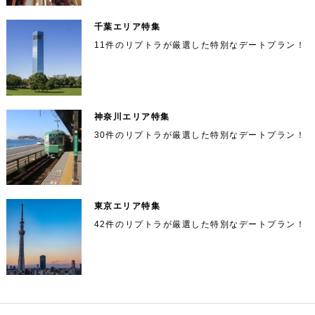
パターンです。 この2つのパターンを除くと平均して
まで一日中楽しめます。 是非休日のお出かけプ
憩が素敵なひとときを演出してくれます。 東急プラ
#2 サンリオピューロランド 京王多摩センター駅から
あることから子連れでも楽しめます。また、東
縮めていくための方法を紹介していきます。 相手と
が高く渋めの印象がありますよね。ただオリジナルの
昭和の情緒たっぷりの浅草で素敵な時間を 今回
3ヶ月～半年程度、一番多かったのは3ヶ月～4ヶ月ぐ
(MAP) アクセス：上野御徒町駅徒歩1分 営業時
ザ銀座 住所 ：東京都中央区銀座５丁目２−１ アクセ
桜が植えられており、桜の名所として評判の公
徒歩5分にある室内型テーマパーク「サンリオピュー
ランの参考にしていただければ幸いです。 お出
の関係性によって頻度を増やしていこう 女性とあま
カップやコップが作れ、二人の思い出の品として持ち
京湾が一望できるビュースポットとしても人
らいになると思いますので、このあたりで考えていけ
ス：地下鉄銀座駅徒歩1分 営業時間：11:00～20:00
は浅草の人気且つ定番なデートスポットを紹介
ロランド」。完全屋内型施設なので雨でも問題ありま
千葉エリア特集
間：11:30～20：30 参考サイト：コチラ まと
園だからです！春には桜が咲き乱れ、公園に遊
り会話したことがない、恋愛経験があまりない、とい
帰ることができるのでデートにも最適です。 アット
掛けプランにお悩みの方におすすめのWebサー
ばいいと思います。 やっぱりちょっと長めと感じる
参考サイト：コチラ ミッドタウン日比谷 映画の世
気。 豊洲公園 住所 ：東京都江東区豊洲２丁目
せん。デートで行くなら「ハローキティの幸せの鐘｣
う方は女性にLINEを送る事自体に抵抗があったりし
させていただきました。初デートでも、お付き
ホームな雰囲気で入りやすいので是非体験してみてく
め いかがでしたでしょうか？ 上野には様々な観
びに来る野鳥のさえずりには、癒されること間
かもしれませんね。 でもこれぐらいの期間をかけて
界のような商業施設 お洒落なショップやグルメ、屋
11件のリプトラが厳選した特別なデートプラン！
ビス web上には多くの情報が溢れており、お出
は特におすすめです。2人の幸せを祈って鐘を鳴らし
ませんか？ 僕もそうでしたが、女性とLINE交換はす
３−６ （MAP） アクセス：ゆりかもめ豊洲駅
ださい。 尾山幸陶芸教室 住所： 神奈川県海老名市大
合いしてから長いカップル、夫婦でもゆっくり
じっくりと関係を温めていかないとうまくいかない事
上にはパークビューガーデンがあるデートに最適な
ましょう！その他レストラン等もあり一日中楽しめま
光地があります、歴史ある建物や飲食店、 ショ
違いなしです。 狭山公園 住所：東京都東村山市
るもののその後どうしたらいいかが分からずに、トー
掛けプランを考える際にweb検索のみで目的通
谷南2-22-1（MAP） アクセス：海老名駅よりアツギ
が多いです。 焦る気持ちも十分に分かりますがそれ
から徒歩2分 営業時間：入園自由 参考サイト：
「東京ミッドタウン日比谷」。 2018年にオープンし
す。 サンリオピューロランド 住所：東京都多摩市落
楽しめるスポットとなります。是非、浅草の魅
ク部屋が最初の挨拶だけになってしまっている女性も
ッピングできるお店も多くあり、幅広い世代の
ナイロン経由「農大行き」 バス停「坂下」下車徒歩1
多摩湖町3−17−19【MAP】 アクセス：MAPを
も恋愛の一つの楽しみと思ってみてください。 恋愛
りの情報を集めるのは困難です。また、観光地
たばかりで、都心最大級の映画館も併設されており、
合1-31（MAP） アクセス：京王多摩センター駅から
コチラ 6.がすてなーに ガスの博物館 生活に欠
多くいました。 ただそこで、たくさんLINEを送って
0分 営業時間：金・土曜日13:00～16:00 第2、4金曜
力を体験してみてはいかがでしょうか？ お出掛
の9段階 それでは具体的な恋愛のステップを見ていき
方が楽しめる 魅力ある場所です。 是非休日に上
1日中飽きさせない魅力的な商業施設です。とくに屋
参照ください（車がおすすめ！） 営業時間：
徒歩5分・駐車場有 営業時間：【平日】9:00～18:00
やグルメスポットなどの情報がまとまったサー
仲良くならなきゃ！と思うのはアウトです。 それま
日18:30～20:00 第2、4木曜日13:00～16:00 定休
かすことのできないガスについて詳しく学べる
ますよ！ レベル0：何も知らない状態 レベル1：お互
上がおすすめで、庭園から景色は東京の喧騒を忘れさ
けプランにお悩みの方におすすめのWebサービ
【休日】9:00～20:00 定休日：不定期（参考サイト
野で一日楽しんでみてはいかがでしょうか？ お
9：00～17：00 定休日：なし 予算目安：無料
であまり積極的でなかった男性がLINEでいきなりメ
日：年末年始 予算目安：3,500円 参考サイト：コチ
ビスがないため、予算などを考慮したプランを
いを認識できる レベル2：日常会話ができる レベル
せてくれます。大切な人と皇居などを眺めながら和み
科学館です。 館内は7つの展示エリアに分かれ
をご確認ください） 予算目安：パスポート【平日】
ッセージを送ってきた、なんてことになると女性とし
ス web上には多くの情報が溢れており、お出掛
ラ 【16時】海老名と言えばここ！定番のららぽーと
出掛けプランにお悩みの方におすすめのWebサ
神奈川エリア特集
参考サイト：コチラ ＃8 都立東村山中央公園 都
3：個人的な話ができる レベル4：LINE交換ができる
の空間を味わってください。 ミッドタウン日比谷
考えるには非常に手間がかかります。 そこで、
3,300円【休日】3,900円【アフターヌーン】2,200
てはちょっと怖がりますし、それこそ効果的ではあり
ていて、楽しみながら学べる工夫が施されてい
海老名で買い物 海老名駅の連結デッキで直結の「ら
けプランを考える際にweb検索のみで目的通り
レベル5：LINEでのやりとりができる レベル6：1対
住所 ：東京都千代田区有楽町1丁目1－2 アクセス：
円 参考サイト：コチラ #3 アクアブルー多摩 小田急
ービス web上には多くの情報が溢れており、お
立東村山中央公園は、西武多摩湖線八坂駅から
ません。 ですので、LINE交換した最初の方はガンガ
30件のリプトラが厳選した特別なデートプラン！
あなたの手間を減らしあらゆるお出掛けシーン
らぽーと海老名」。ファッションやグルメ、雑貨など
1で会うことができる レベル7：1対1で複数回会うこ
ます。ファミリー向けの施設ですが、大人でも
地下鉄日比谷駅直結 営業時間：ショップ／11：00〜
唐木田駅から徒歩8分にあるアクアブルー多摩。お城
の情報を集めるのは困難です。また、観光地や
ンLINEを送るのではなく、その時の関係性に合わせ
出掛けプランを考える際にweb検索のみで目的
海老名周辺でのお買い物には最適な場所となります。
徒歩6分に位置する公園です。園内は滑り台や遊
とができる レベル8：相手が脈ありと感じる レベル
に貢献してくれるWebサービス「リプトラ」が
21：00 レストラン／11：00〜23：00 参考サイト：
みたいな建物が目印です。プールは温水となっている
案外知らないことがたくさんあるもの。ららぽ
て回数を調整していく必要があります。 男性は熱し
アクセサリーやアパレルブランドも沢山入っているの
グルメスポットなどの情報がまとまったサービ
9：告白ができる状態 レベル0：何も知らない状態 恋
通りの情報を集めるのは困難です。また、観光
コチラ グルメスポット 6th oriental hotel（ディナ
具などが充実しており、子供たちに大人気で
ので、冬の季節や雨の日でも楽しめます。波のプール
おすすめです。 リプトラは首都圏（東京・神奈
やすく冷めやすいという特徴がありますが、女性は熱
で誕生日や記念日に訪れ、プレゼントしてあげるのも
ーとからも程近く、無料で楽しめるので、一度
愛は常にお互いを知らない段階からスタートしていき
ー） 高級感あるお洒落なイタリアンレストラン 外観
スがないため、予算などを考慮したプランを考
やスライダーなどカップルで楽しめる施設も充実！と
地やグルメスポットなどの情報がまとまったサ
す。どこか懐かしい子供が楽しむ活気ある光景
するまでに時間がかかりますが、その熱した状態が長
いいですね。 ららぽーと海老名 住所：神奈川県海
川・千葉・埼玉）における観光地やグルメ情報
ます。 まだ何も始まっていない段階ですね。 出会い
も店内もお洒落なイタリアンレストラン「6th orient
足を運んでみることをおすすめします。 がすて
くに、スライダーはカップルで乗って滑ることが出来
時間持続するようになります。 ですので焦るのでは
えるには非常に手間がかかります。 そこで、あ
老名市扇町13-1（MAP） アクセス：海老名駅直結
ービスがないため、予算などを考慮したプラン
を楽しみたいカップルにおすすめです。サイク
は人それぞれです。 友人からの紹介 いつも行くカフ
al hotel」。 いわゆるホテルのレストランで、ディナ
を一つにまとめ、あなたの目的や予算に応じた
るのでおすすめです！ アクアブルー多摩 住所：東京
なく、徐々に徐々に関係を深めていく事が、恋愛を成
なーに ガスの博物館 住所 ：東京都江東区豊洲
営業時間：10:00〜20:00 定休日：なし 予算目安：
なたの手間を減らしあらゆるお出掛けシーンに
ェの店員 会社の同僚 取引先の女性 ちょっとでも気に
ータイムは暗い店内にライトが揺れ、音楽とお客さん
都多摩市南野3-15-2（MAP） アクセス：唐木田駅か
を考えるには非常に手間がかかります。 そこ
リングロードも隣接しているため、園内をめぐ
東京エリア特集
功させる近道でもあるんです。 関係が浅い時のLINE
プランを掲示してくれます。 ▼リプトラを使う
3,000〜20,000円 参考サイト：コチラ 【18時】蔵元
なる人がいたら早速行動をして行きましょう。 レベ
6-1-1 （MAP） アクセス：「豊洲駅」7番出
の賑わいで、素敵な空間を醸し出します。平均予算は
ら徒歩8分・駐車場有 営業時間：【平日・土】9:00
貢献してくれるWebサービス「リプトラ」がお
送信メッセージの送り方 まだ関係がそれほどできて
で、あなたの手間を減らしあらゆるお出掛けシ
直営の和食料理屋で日本酒とペアリング 少し背伸び
るサイクリングやのどかな風景を楽しむドライ
ル1：お互いの事を認識できる まずはお互いを認識で
ことの具体的なメリット 目的や予算に応じたプ
5,000～7,000円です。人気メニューのパンケーキは
42件のリプトラが厳選した特別なデートプラン！
～21:45【日祭日】9:00～19:45 定休日：不定期（参
口より徒歩6分 営業時間： 9:30～17:00 参考サ
いない場合、最初は「何かあった時にメッセージを送
をした大人のディナーにおすすめの場所となります。
すすめです。 リプトラは首都圏（東京・神奈
きる段階に持っていくことを目標にしましょう。 最
ーンに貢献してくれるWebサービス「リプト
ふわっと厚みがありとても美味しいですよ。お得なラ
ブコースにもおすすめです。ぜひ、カップルで
考サイトをご確認ください） 予算目安：1,000円前
ランを提案 ボタンを押すだけの簡単検索 10万
る」という方法がオススメです。 ただし！ 「何かあ
店内はデザイナーズ空間でお洒落な創りとなってお
イト：コチラ 7.東京都観光汽船 豊洲乗船場 ク
初は挨拶程度で大丈夫ですよ。 ただ一つポイントが
ンチコース楽しめます。ランチやディナーに迷った際
川・千葉・埼玉）における観光地やグルメ情報
後 参考サイト：コチラ #4 聖蹟桜ヶ丘オーパ 京王線
ラ」がおすすめです。 リプトラは首都圏（東
まったりと過ごしてください。 都立東村山中央
った時に送ればいいんですね！」と言って、 [kaiwa
り、種類豊富でどれも美味しい日本酒とペアリングで
→2万件に厳選し情報提供 お出掛けは、デート
あります。 それは「笑顔で相手の目をみて挨拶をす
はぜひお試しください。きっと素敵な時間になりま
ルージングを楽しみながら近隣のデートエリア
聖蹟桜ヶ丘駅から徒歩1分にある聖蹟桜ヶ丘オーパ。
M1]「今日、筋トレ1時間やったよ！」 「今日、また
を一つにまとめ、あなたの目的や予算に応じた
ディナーを楽しむことができます。日本酒には海老名
京・神奈川・千葉・埼玉）における観光地やグ
公園 住所：東京都東村山市富士見町5−4−27
る」ということです。 これがなかなかできていない
す。 6th oriental hotel 住所 ：東京都千代田区有
や友達との遊びなど、その時々で目的は異なり
駅からの道には屋根がついているため、雨の日でも濡
会社で怒られた」[/kaiwaM1] 等というような、女性
へアクセスができる！ ららぽーと豊洲には、水
の川の水を利用しており海老名の蔵元として愛されて
プランを掲示してくれます。 ▼リプトラを使う
人が多いです。 どんな人でも笑顔でしっかりと目を
楽町1-12-1 新有楽町ビル 1F アクセス：JR「有楽
れる問題はありません。ショッピングセンターとし
ルメ情報を一つにまとめ、あなたの目的や予算
【MAP】 アクセス：西武多摩湖線「八坂」徒歩
がどうでもいいと思うようなメッセージは送らないよ
ます。 リプトラなら６つのシチュエーションパ
いるお店となります。日本酒好きは必ず訪れたほうが
見て挨拶をしてくれう人には好印象を持つものです
上バスの乗船場が併設されていて、漫画家・松
町」駅 日比谷口より徒歩1分 営業時間：ランチ／月
て、様々なジャンルのお店を有しているため、ここへ
ことの具体的なメリット 目的や予算に応じたプ
うにしましょう。 女性は、あなたが何してようとそ
に応じたプランを掲示してくれます。 ▼リプト
よい素敵なディナーを味わうことが出来るので是非訪
6分 営業時間：常時開園 定休日：なし 予算目
よ。 会社なんかだと忙しくて、朝や帰りの挨拶が面
ターンから検索可能で、観光地やグルメなど各
～金11：00〜14：30、土日祝10:30～15:00 カフェ
来れば何でもそろいます！レストランやカフェもある
本零士氏がデザインした未来型の水上バス ヒミ
んな事はどうでもいいし、そんなLINEが送られてき
れてみてください。 蔵元佳肴 いづみ橋 住所：神奈
ランを提案 ボタンを押すだけの簡単検索 10万
倒で顔も見ずに挨拶をする人がほとんどですので、相
ラを使うことの具体的なメリット 目的や予算に
／10：30〜17：30 ディナー／16：00〜19：00 バ
安：無料 参考サイト：コチラ まとめ いかがで
ので、まったりとお買い物デートを楽しめます。 聖
スポットをシチュエーションに合うように厳選
ても、 「で、なに？」 とぐらいにしか思わないので
川県海老名市扇町12-33 フィールズ三幸 1F（MAP）