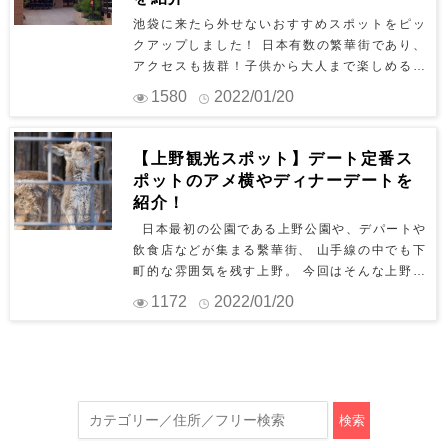
い。 1.チームラボ プラネッツ TOKYO ここチ
考サイト： コチラ 2.仲見世通り 「雷門」をぬ
ご利益ある見どころも満載です。カップルでハ
池袋に来たら外せないおすすめスポットをピッ
ームラボでは、超巨大な作品空間に、他者と共
けてすぐに現れるのが、日本でもっとも古い商
イキングを楽しみつつ高尾山の自然に癒されて
クアップしました！ 日本有数の繁華街であり、
に、身体ごと、圧倒的に没入。 チームラボ プラ
店街のひとつと云われている「仲見世通り」。
みてはいかがでしょうか。 高尾山 住所：東京都
アクセスも抜群！子供から大人まで楽しめるス
ネッツは、チームラボが長年取り組んできた、
約250mの参道に、浅草らしい工芸品や民芸品・
八王子市高尾町【MAP】 アクセス：高尾山口駅
ポットや見どころが多数あり、デートに行くの
「Body Immersive」というコンセプトの、身
1580
2022/01/20
甘味店など89の店がずらりと立ち並びます。 仲
から徒歩約５分 営業時間：8:00〜17:00 定休
もおすすめ。 見たらすぐ行きたくなる！厳選ス
体ごと作品に没入し、自分の身体と作品との境
見世通り 住所 ：東京都台東区浅草２丁目３
日：なし 予算目安：1,000円 参考サイト：コチ
ポットをご紹介します！ 1.サンシャインシティ
界を曖昧にしていく、超巨大な4つの作品空間と
−１ （MAP） アクセス：私鉄各線「浅草駅」
ラ #3 都立野山北・六道山公園 都立野山北・六
サンシャインシティはショッピングセンター、
2つの庭園など、計9作品による「水に入るミュ
【上野観光スポット】デート定番ス
より徒歩5分 営業時間： 各店舗により異なりま
道山公園は、都会の喧騒を忘れさせてくれる自
ホテルなど様々な施設からなる複合都市です。
ージアムと花と一体化する庭園 」からできてい
ポットのアメ横やディナーデートを
す 参考サイト： コチラ 3.浅草演芸ホール 浅草
然豊かな公園です。東京都武蔵村山市三ツ木に
水族館、展望台、プラネタリウムなどレジャー
ます。 チームラボ プラネッツ 住所 ：東京都江
紹介！
唯一の常設寄席として知られています。1964年
位置し、都立狭山自然公園内にあります。自然
施設も多数あり、 池袋で遊ぶなら確実に外せな
東区豊洲6-1-16 （MAP） アクセス：新豊洲
東京オリンピックの年にできた施設で、萩本欽
日本最初の公園である上野公園や、デパートや
が豊富なため、雑木林や谷戸に鳥や虫も豊富に
いスポットです！ サンシャインシティ 住所：東
駅より 徒歩1分 営業時間：10:00–22:00 参考
一やビートたけしなどの名だたる芸人を輩出し
飲食店などが集まる繫華街、 山手線の中でも下
生息しており、生物好きのカップルにはたまら
京都豊島区東池袋3-1（MAP） アクセス：池袋
サイト：コチラ 2.アーバンドック ららぽーと豊
たとても歴史がある場所です。落語はもちろん
町的な雰囲気を残す上野。 今回はそんな上野の
ないスポットです。まさか東京都内にいるとは
駅東口より徒歩8分 営業時間：施設によって異
洲 豊洲のランドマークともいえる、アーバンド
ですが、漫才、漫談、マジック、曲芸など、
様々なおすすめスポットをご紹介します！ 1.
思えない自然味溢れる光景が満喫できます。公
なる 参考サイト：コチラ 2．サンシャイン水族
1172
2022/01/20
ック ららぽーと豊洲。 レディーズやメンズ、フ
様々な演芸を楽しむことができます。食事やお
上野動物園 1882年に開園した日本で最も古い
園には、無料駐車場もいくつかあるので、ドラ
館 サンシャインシティ内のワールドインポート
ァミリーまで幅広い層に向けた約180の店舗が
酒を楽しみながら過ごすことができるのも寄席
動物園です。 代表的なパンダをはじめ、350種
イブを楽しみたいといった方にもぴったりな場
マートにある水族館です！ 都会の真ん中でペン
集まる大型商業施設です。レストランなどのグ
ならではです。 浅草演芸ホール 住所 ：東京都
余りの動物を見ることができます。 入園料もリ
所ですよ。 都立野山北・六道山公園 住所：東京
ギンやアシカなど愛らしい多種多様な生き物を
ルメはもちろん、家電やインテリア、生活雑貨
台東区浅草1丁目43-12 （MAP） アクセス：
ーズナブルで家族連れやカップルにもおすすめ
都武蔵村山市三ツ木4−2【MAP】 アクセス：立
見ることができます。 夜には美しくライトアッ
などの品ぞろえが豊富な「東急ハンズ」や、シ
私鉄各線「浅草駅」より徒歩6 営業時間： 昼の
です。 上野動物園 住所 ：台東区上野公園(MA
川駅から（バス・徒歩 約50分） 営業時間：9:0
プされデートにおすすめです！ サンシャイン水
ンプルで良質な衣類、生活雑貨、食品がそろう
部：11:40～16:30、夜の部：16:40～21:00 参
P) アクセス：上野駅公園口から徒歩5分 営業時
0〜17:00 定休日：なし 予算目安：無料 参考サ
検索
族館 住所：東京都豊島区東池袋3－1サンシャイ
「無印良品」など、東京観光に来たら買い物で
考サイト： コチラ 4.かっぱ橋道具街 職人さん
間：9：30～17：00 参考サイト：コチラ 2．湯
イト：コチラ #4 多摩中央公園 多摩中央公園
ンシティワールドインポートマートビル屋上