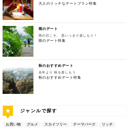
摩川の清流と様々な形をした岩が美しい渓谷を作り出
の人が訪れます。宝石をちりばめたような光り輝く夜
間：上映作品により異なる 【17:45】大パノラマの
大人のリッチなデートプラン特集
ず、国内最大級の展示スペースを活かして多彩な展覧
ESPRESSO D WORKS 池袋 住所：東京都豊島区
しています。 夏場は新緑を楽しむことができ、秋の
景が目の前に広がり、リッチなデートにぴったりのス
夜景を望める穴場のデートスポット 夜が近づいてき
会を開催しています。雰囲気抜群の素敵な空間でリッ
東池袋1-30-3 キュープラザ池袋【MAP】 アクセ
紅葉は絶景。日々の疲れを癒やしたり、リフレッシュ
ポットです。 東京タワー 住所：東京都港区芝公園4
たら行きたいのは、東京都庁展望室です！新宿ピカデ
チなお出掛けを演出してくれますよ。アートももちろ
ス：「池袋駅」東口より徒歩10分 営業時間：ランチ
するにはうってつけの観光スポット。 秋は木々が色
-2-8【MAP】 アクセス： 「芝公園」より徒歩2分 営
リーから徒歩20分ほどにあります。東京の夜景は、
ん、最大12の展覧会を同時開催でき、一度に複数の
11:00 ～ 14:00 ディナー17:00 ～ 21:00
鮮やかに紅葉します。鮮やかな紅葉と多摩川の清流
業時間：展望台9:00～22:00（入場は21:45まで）
世界でもトップレベルに輝いています。贅沢なデート
展示を楽しむことができます。 国立新美術館 住
定休日：無 【13:30】池袋でリゾート気分が味わえ
で、紅葉狩りをしてみてはいかがでしょうか。 吊り
特別展望台9:00～21:30（入場は21:00ま
には東京の夜景を活用しない手はありません。東京タ
所：東京都港区六本木7-22−2【MAP】 アクセス：
る癒しの水族館デート 美味しいランチでお腹を満た
橋の「鳩ノ巣小橋」からの眺めも必見です。吊り橋効
で） 【19:00】東京タワーを眺めながら特別なディ
ワーはもちろん、遠くにお台場やスカイツリーも望め
雨のデート
「東京ミッドタウン」より徒歩3分 営業時間：10：0
したら、天空のオアシスをコンセプトに南国リゾート
果も狙っていきましょう（笑） CHECK！ 鳩ノ巣渓
ナータイムを♪ デートを一日満喫した最後は東京タワ
ます。日常的に見る機会の少ない東京を一望できる夜
0～18：00 【17:45】ヘリコプターで東京の夜景を
をイメージした「サンシャイン水族館」に向かいまし
谷 住所 ： 東京都西多摩郡奥多摩町棚澤【MAP】 ア
雨の日こそ、 思いっきり楽しもう！
ーに最も近いレストラン「Terrace Dining TANGO
景は、特別な日をうまく演出してくれますよ。 東京
一望 最後は東京の夜景を一望できるヘリ遊覧です！
ょう。サンシャイン水族館は、落ち着いた雰囲気のな
クセス：JR青梅線 鳩ノ巣駅より徒歩10分 営業時
（テラスダイニング タンゴ）」で特別なディナー。
雨のデート特集
都庁 住所：東京都新宿区西新宿2-8-1【MAP】 アク
六本木周辺からタクシーで20分ほどの新木場にヘリ
か、海中を散歩しているような気分に浸れます。屋外
間：常時開放 【15：00】自然の神秘！日原鍾乳洞
東京タワーから道路を挟んで向かいにあります。タン
セス：「新宿ピカデリー」から徒歩約20分 営業時
ポートがあります。東京の夜景は、世界でもトップレ
エリアは水と緑に包まれた非日常的な空間が広がりま
日原鍾乳洞は東京都西多摩郡奥多摩町日原にある鍾乳
ゴは、まるで異国にいるかのような感覚を味わうこと
間：9:30～23:00 【19:00】逸品ステーキを楽しむ特
ベルに輝いています。贅沢なデートには東京の夜景を
す。雨の日でも都心にいながらリゾート気分を満喫し
洞で、総延長1270ｍ、高低差134ｍの東京都指定天
ができるダイニングレストランです。おすすめは、お
別なディナータイムを♪ 夜景の美しさの興奮が冷めな
活用しない手はありません。ヘリ遊覧は10分20,000
てくださいね。 サンシャイン水族館 住所：東京都
然記念物で、規模は埼玉県秩父市の龍谷洞と並び関東
口の中でとろけるフォアグラ寿司！東京タワーが見え
い彼女を連れて向かうのは、都庁から徒歩で15分ほ
円台からなので意外とリーズナブルに感じる方も多い
豊島区東池袋3-1【MAP】 アクセス：「ESPRESSO
最大級の鍾乳洞です。 鍾乳洞とは、石灰岩の中にで
る大人な空間で食べるディナーは、きっと特別な思い
どにある最高級ステーキが愉しめるボニュ （Bon.n
のではないでしょうか。日常的に乗る機会の少ないヘ
D WORKS 池袋」より徒歩5分 営業時間：[4月～10
きた洞窟のことで、地下を流れる水が石灰岩の侵食を
秋のおすすめデート
出になること間違いなしです！ Terrace Dining TA
u）。ボニュは、美食家のシェフによる逸品ステーキ
リコプターは、特別な日をうまく演出してくれます
月]10：00～20：00 (入館は19：30) [11
繰り返すことで発達するとされています。天井からつ
NGO 住所：東京都港区芝公園3-5-4渋澤ビル 1F【M
を堪能できるステーキ店です。欠かさずに食べたいお
去年より 秋を楽しもう
よ。 東京タワー 住所：東京都江東区新木場4-7−25
月～2月]10：00～18：00 (入館は17：30) 【15:3
ららのように垂れ下がる鍾乳石は、わずか1センチ伸
AP】 アクセス： 「東京タワー」より徒歩2分 営業時
すすめは、ボニュ焼き！きめ細やかなピンク色のお肉
【MAP】 アクセス：「六本木周辺」からタクシーで
秋のおすすめデート特集
0】雨の日デートには打ってつけの屋内型テーマパー
びるのにおよそ70年もの年月を要するのだとか。 ま
間：【平日】ランチ11：30～15：00(L.O14:00)
は、噛みしめるほどに口の中で旨味が染み出します。
約20分 営業時間：9:00～(詳細はHPにてご確認くだ
ク サンシャイン水族館の後は、池袋サンシャインシ
さに大自然の神秘、まるで異界のような空間に東京で
ディナー17：00～23：30(L.O22:
記念日など、特別な日にぴったりです。 ボニュ（B
さい) 【19:00】東京湾岸の光を間近で楽しむ特別な
ティにある国内最大級の屋内型テーマパーク「ナンジ
あって非日常感を味わえます。 CHECK！ 日原鍾乳
30) 【休日】ランチ11：30～16：00(L.O
on.nu） 住所：東京都渋谷区代々木4-22-17 クイー
ディナータイムを♪ 夜景の美しさの興奮が冷めない彼
ャタウン」へ。ナンジャタウンは、雨の日に打って付
洞 住所 ：東京都西多摩郡奥多摩町日原１０５２【M
15:00) ディナー17：00～23：3
ンズ代々木 1F【MAP】 アクセス：「都庁」から徒
女を連れて向かうのは、ヘリポートからタクシーで1
けのテーマパークです！フロア内はそれぞれコンセプ
AP】 アクセス：日原鍾乳洞行終点下車 徒歩約５分
0(L.O22:30 いかがだったでしょうか？今回は、
歩約15分 営業時間：ランチ12：00～14：00
0分ほどにあるお台場の鉄板焼銀杏。先ほどまで上か
トをもった3つの街で構成されており、個性豊かなア
営業時間：４/１～11/30 午前９時～午後５時 1
記念日などの特別な日に使いたい東京タワー周辺のリ
ディナー 18：00～21:00 定休日：不定休 い
ら眺めていた東京湾岸の光を、今度は間近で楽しみま
トラクションにくわえ、2つのフードテーマパークが
2/１～３/31 午前９時～午後４時30分 【17：00】
ッチなデートプランをご紹介しました。今回ご紹介し
かがだったでしょうか？今回は、魅力あふれる新宿の
す。 カウンターからレインボーブリッジや東京タワ
備わっていることで有名です。ご当地グルメも思う存
奥多摩湖 奥多摩湖は、東京都と山梨県にある人口の
たスポットはどこも素敵で大人なひとときを演出して
ジャンルで探す
名店グルメを楽しむゴージャスデートコースをご紹介
ーが一望できる大きな窓があります。景色を眺めなが
分堪能できます♪ ナンジャタウン 住所：東京都豊島
貯水池です。水道専用の貯水池としては日本最大級の
くれます。是非、思い出に残る素敵な時間をお過ごし
しました。今回ご紹介したスポットはどこも素敵で大
ら進む鉄板焼きのコースはおすすめです。グランドニ
区東池袋3-1−3【MAP】 アクセス：「サンシャイン
規模を誇っています！ 奥多摩でドライブデートする
ください。
人なひとときを演出してくれます。是非、思い出に残
ッコー東京はホテルなので、そのままお泊り…なんて
水族館」より徒歩3分 営業時間：10：00～22：00
なら必ず訪れてほしい奥多摩湖民の水の2割を供給し
る素敵な時間をお過ごしください。
お買い物
グルメ
スカイツリー
テーマパーク
リッチ
コースも素敵ですよね♪ Terrace Dining TANGO
【17:00】ロマンチックな雰囲気で感動と癒しに浸る
ている奥多摩湖ですが、人工物とは思えない美しさが
住所：東京都港区台場2-6-1 グランドニッコー東京