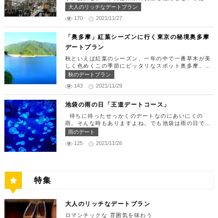
定休日：月曜日、火曜日、水曜日 【13:30】カレッ
す。 ランチタイムは「ばらちらし」のみで、普通盛
りません。今回はリッチにお買い物&ヘリコプター遊
大人のリッチなデートプラン
タ汐留でミュージカルの最高峰「劇団四季」を鑑賞！
りと大盛りが選べるメニューになっています。新鮮な
覧でゴージャスな休日デートコースをご紹介します！
美味しいランチでお腹を満たしたら、多彩なデートが
うにやいくら、海老など30種類以上の種類豊富な具
170
2021/11/27
日常的に乗る機会の少ないヘリコプターは、特別な日
楽しめる人気の複合商業施設「カレッタ汐留」でミュ
材がたっぷり入っており、見た目も一級品です。清潔
をうまく演出してくれますよ。 【12:00】六本木駅
ージカルの最高峰「劇団四季」を鑑賞するのはいかが
感のある空間でゆっくり食事ができますよ。 匠 誠
で待ち合わせ＆気楽に食べられる最高峰フレンチでラ
「奥多摩」紅葉シーズンに行く東京の秘境奥多摩
でしょうか。※オリゾントウキョウ(HORIZON TOK
住所：東京都新宿区新宿4-1-9 新宿ユースビル「PA
ンチタイム！ まずは六本木駅で待ち合わせ。集合で
YO)はカレッタ汐留の中にあります。 ミュージカル
デートプラン
X」 6F【MAP】 アクセス：「新宿駅」東南口より徒
きたら「トレフミヤモト」に向かいましょう。店舗は
の最高峰「劇団四季」を鑑賞し、特別で素敵な世界観
歩1分 営業時間：11:30～13:30(売り切れ仕舞い、1
六本木駅から徒歩2分ほど、六本木通りすぐにありま
秋といえば紅葉のシーズン、一年の中で一番草木が美
に浸ってください♪ 劇団四季 住所：東京都港区東新
8:00～23:00 定休日：祝日・月曜日 【13:30】新宿
す。 トレフミヤモトは、絶品フレンチ料理をお愉し
しく色めくこの季節にピッタリなスポット奥多摩、今
橋1-8-2 カレッタ汐留 1F【MAP】 アクセス： 「汐
御苑で四季折々の自然を眺めながら上質なひと時を♪
みいただけます。料理は全て日替わりで、シェフ拘り
回はそんな奥多摩の大自然を満喫できるデートプラン
留駅」より徒歩2分 営業時間：公演情報をご確認くだ
秋のデートプラン
美味しいランチでお腹を満たしたら、四季折々の自然
の「ソース」の旨味で包まれた繊細な料理との一期一
をご紹介します！ 【11：00】丹三郎、風情ある藁葺
さい 【17:00】四季折々の自然が彩る芝公園でお散
を眺めながら「新宿御苑」で上質なひとときを過ごす
会を味わってください。カジュアルに楽しいひと時を
143
2021/11/29
家屋で絶品そばに舌鼓 東京都の指定歴史建造物とさ
歩リフレッシュ 劇団四季で特別な時間を楽しんだあ
のはいかがでしょうか。新宿御苑は、東京ドーム約1
過ごせるレストランです。 トレフミヤモト 住所：
れている長屋門と、立派な茅葺の母屋を見学するだけ
とは、四季折々の自然が彩る芝公園を散策してリフレ
2個分にも及ぶ広大な敷地面積を有し、日本庭園やイ
東京都港区六本木7-17-20 明泉ビル1F【MAP】 アク
でも来る価値ありの蕎麦の名店「丹三郎」。まずはこ
ッシュしましょう♪カレッタ汐留からタクシーで10
池袋の雨の日「王道デートコース」
ギリス風庭園などが整備されており、四季折々の景色
セス：「六本木駅」より徒歩2分 営業時間：12:00～
ちらでご飯にしましょう！ そばがきは削りたてと思
分、徒歩25分ほどにあります。四季折々の自然とと
を楽しむことができます。和を感じる雰囲気のなか、
13:30(L.O)、18:00～21:30(L.O) 定休日：月曜日、
待ちに待ったせっかくのデートなのにあいにくの
われる、鰹節の薫りをまとったそれは、今まで食べて
もに風情ある景色を楽しむことができます。夕暮れ時
落ち着いた大人のデートを堪能しましょう。 新宿御
第四火曜日 【13:30】東京ミッドタウンで上質なひ
雨。そんな時もありますよね。でも池袋は雨の日でも
たそばがきは何だったの？っていうくらいに別次元の
はとくにおすすめで、東京タワーにオレンジ色がかか
苑 住所：東京都新宿区内藤町11番地【MAP】 アク
と時を♪ 美味しいランチでお腹を満たしたら、洗練さ
楽しめる、雨の日だからこそ行きたいデートスポット
逸品。もっちもちでそばの香りもたっててとても美味
雨のデート
り和み深い時間を演出してくれます。劇団四季を鑑賞
セス：「匠 誠」から徒歩8分 営業時間：9:00～16:0
れた空間で大人のデートを満喫できる「東京ミッドタ
がたくさんあります！今回は、池袋の雨の日王道デー
しい。そばがき目当てにここまで遠路はるばるやって
した後は、お散歩しながら感想を語り合うひと時を設
0（閉園は16:30） 【15:00】新宿ピカデリープラチ
125
2021/11/26
ウン」で上質なひとときを過ごすのはいかがでしょう
トコースをご紹介します。天気が悪いからといってテ
くるお客さんがたくさんいるそうです。 せいろは、
けてみませんか。クリスマスの時期にはイルミネーシ
ナシートでリッチに映画鑑賞 新宿御苑の後はプラチ
か。東京ミッドタウンは、個性的なショップや美術
ンションを下げず、思う存分デートを楽しんじゃいま
一見すると細目で緩そうですがとてもコシが強く最高
ョンが施され、よりいっそう素敵なスポットとなりま
ナシートを予約して贅沢な映画デートはいかがでしょ
館、公園が集結した複合施設です。リッチなショッピ
しょう！ 【12:00】池袋駅で待ち合わせ＆気楽に食
ののど越し。 奥多摩に来たら一度は行くべき名店で
す。 芝公園 住所：東京都港区芝公園1～4丁目【M
うか。新宿ピカデリーは、清潔感あふれる空間が特徴
ングを楽しんだり、美術館でアートに触れたり、緑豊
べられる最高峰フレンチでランチタイム！ まずは池
す。 CHECK！ 丹三郎 住所 ：東京都西多摩郡奥多摩
AP】 アクセス： 「カレッタ汐留」よりタクシー10
で、デートにも打ってつけの映画館です。プラチナシ
かな公園で散歩したりと、多彩な楽しみ方を提供して
袋駅で待ち合わせ。集合できたら「ESPRESSO D W
町丹三郎２６０【MAP】 アクセス：ＪＲ青梅線古里
分、徒歩25分 営業時間：24時間 【18:00】東京タワ
ートを指定すると、最高級の座席やラウンジルーム、
特集
くれます。 東京ミッドタウン 住所：東京都港区赤
ORKS 池袋」に向かいましょう。店舗は池袋駅東口
駅より徒歩１０分 営業時間：11:30〜15:00 【13：0
ーで最高の夕日と夜景を満喫 観光スポットの最後に
ウェルカムドリンクなどの嬉しい特典が付きます。カ
坂9-7-1【MAP】 アクセス：「六本木駅」直結 営業
から徒歩で10分弱ほどQプラザの2階にあります。小
0】鳩ノ巣渓谷で大自然を満喫 絶品のそばでお腹を満
行きたいのは、東京のシンボルとして愛され続ける東
ップルで座れる極上のシートでくつろぎながら映画を
時間：11：00～21：00 【15:30】日本最大の美術館
麦がテーマのカフェ＆バルで、焼きたてパンや打ちた
たした後は大自然に癒されましょう！ 「鳩ノ巣渓谷
京タワー。リッチに特別展望台から東京の街を一望す
楽しんでください。高級な特別感に浸れますよ。 新
でゆったりカフェタイム 東京ミッドタウンの後は日
て生パスタが味わえます。おすすめは、名物の世界一
大人のリッチなデートプラン
（はとのすけいこく）」は、東京都の西部の奥多摩町
る最高の景色を堪能しましょう。スカイツリーが出来
宿ピカデリー 住所：東京都新宿区新宿3-15-15【MA
本最大の美術館「国立新美術館」を訪れてみてはいか
やわららかい食パンのワンハンドレッド！店内の雰囲
にある渓谷です。道路から約40m断崖の下にあり、多
てもなお、東京タワーの幻想的な空間に魅了され多く
P】 アクセス：「新宿御苑」より徒歩10分 営業時
ロマンチックな 雰囲気を味わう
がでしょうか。国立新美術館はコレクションを持た
気よく、カジュアルに楽しいひと時を過ごせますよ。