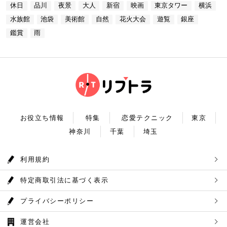
プラネタリウム 最後に行きたいのは同じくサンシャ
あります。 湖畔には様々な見どころや観光施設があ
休日
品川
夜景
大人
新宿
映画
東京タワー
横浜
台場 30F【MAP】 アクセス：「新木場ヘリポート」
インシティにある、「コニカミノルタプラネタリウム
り、首都圏のオアシスとして親しまれています。 CH
からタクシーで10分 営業時間：ランチ11：30～1
満天」。ドームスクリーン全天に吸い込まれそうなほ
ECK！ 奥多摩湖 住所 ：MAP アクセス： 営業時
水族館
池袋
美術館
自然
花火大会
遊覧
銀座
4：30(L.O) ディナー17：00～22：00(L.
どの星空が広がり、まるで宇宙に飛び出したかのよう
間：常時開放 【18：30】奥多摩温泉 もえぎの湯 大
0) 定休日：木曜日 いかがだったでしょうか？今
な圧倒的な臨場感を体験することができます。ロマン
鑑賞
雨
自然の新鮮な空気とマイナスイオンを身体中に取り込
回は、リッチにお買い物&ヘリコプター遊覧でゴージ
チックな雰囲気のなか、感動と癒しに浸るプラネタリ
んだら、最後は温泉で疲れを癒しましょう。もえぎの
ャスな休日デートコースをご紹介しました。今回ご紹
ウムデートを満喫しましょう。特別なひと時を演出し
湯は奥多摩の地下深く、日本最古の地層といわれる古
介したスポットはどこも素敵で大人なひとときを演出
てくれますよ。 コニカミノルタプラネタリウム満天
生層より湧き出る奥多摩温泉の源泉100%の温泉で
してくれます。是非、思い出に残る素敵な時間をお過
住所：東京都豊島区東池袋3-1−3【MAP】 アクセ
す。露天風呂から多摩川の清流と山なみを望み、四季
ごしください。
ス：「ナンジャタウン」から徒歩2分 営業時間：11:
折々の風情をお楽しみいただけます。 食事処もあり
00～20:00 【19:00】有頂天するほど美味いハンバー
ますので、湯上りにリラックスしたらそのままご飯も
グでディナータイム♪ 雨の日デートを満喫した最後
頂けます。 奥多摩産の食材を使った料理が並び温泉
は、コニカミノルタプラネタリウム満天から徒歩8分
とごはんで疲れも癒されるかと思います。 CHECK！
のところにある洋食店「ウチョウテン」でディナータ
奥多摩温泉 もえぎの湯 住所 ：東京都西多摩郡奥多摩
イム。こちらは正統派のハンバーグを高コスパで食べ
町氷川119-1【MAP】 アクセス：奥多摩徒歩15分 営
られる人気店です。店名通りまさに有頂天になれる美
業時間：9：30～21：30まで 【まとめ】 いかがでし
お役立ち情報
特集
恋愛テクニック
東京
味しさという、口コミも多いです。注文を受けてから
たでしょうか。今回は秋の自然を満喫できる奥多摩デ
焼き始めるので、できたての熱々のハンバーグがいた
神奈川
千葉
埼玉
ートプランをご紹介させていただきました。大自然に
だけます。店内はテーブル席16席、カウンター席4席
囲まれ心身をリフレッシュして。一日歩き回った体を
あります。 ウチョウテン 住所：東京都豊島区南池
温泉で癒していただく奥多摩を存分に堪能できるかと
袋2-36-10【MAP】 アクセス：「コニカミノルタ満
思います。 是非休日のお出かけに参考にしていただ
利用規約
天」から徒歩9分 営業時間：ランチ11:30～14:30
ければ幸いです。
ディナー18:00～20:45 いかがだったで
しょうか？今回は、池袋の雨の日王道デートコースを
特定商取引法に基づく表示
ご紹介しました。今回ご紹介したスポットはどこも素
敵で大人なひとときを演出してくれます。是非思い出
に残る素敵な時間をお過ごしください。
プライバシーポリシー
運営会社