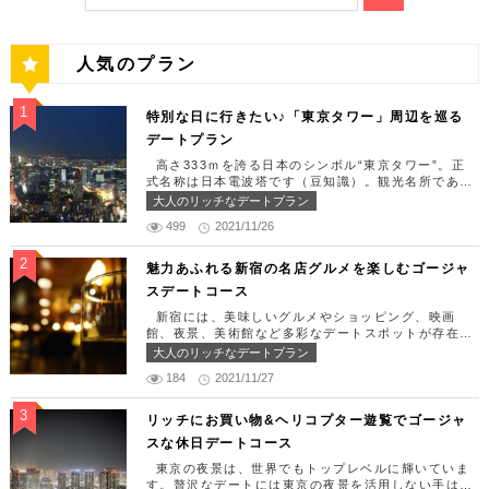
人気のプラン
特別な日に行きたい♪「東京タワー」周辺を巡る
デートプラン
高さ333ｍを誇る日本のシンボル“東京タワー”。正
式名称は日本電波塔です（豆知識）。観光名所である
東京タワー周辺には少しリッチなデートを楽しめるス
大人のリッチなデートプラン
ポット多数です！「記念日や友達の誕生日、日頃頑張
499
2021/11/26
っているご褒美としてリッチなお出掛けを楽しみた
い！」そんな方のために東京タワー周辺のおすすめコ
ースを紹介します！ 【11:30】汐留駅で待ち合わせ
魅力あふれる新宿の名店グルメを楽しむゴージャ
＆地上210ｍのスカイレストランでランチタイム！
スデートコース
まずは汐留駅で待ち合わせ。集合できたら「オリゾン
トウキョウ （HORIZON TOKYO）」に向かいまし
新宿には、美味しいグルメやショッピング、映画
ょう。店舗は汐留駅から徒歩2分ほど、カレッタ汐留
館、夜景、美術館など多彩なデートスポットが存在し
の47階にあります。地上210mカップルシートは全席
ます。今回はそんな魅力あふれる新宿の名店グルメを
大人のリッチなデートプラン
窓際にありプライベート空間を大切にしながら、絶景
楽しむゴージャスデートコースをご紹介します！歌舞
を楽しむ事が出来ます。空中でお食事を楽しむ感覚を
184
2021/11/27
伎町や居酒屋などのイメージが強いですが、まったり
味わえる、東京で一番ロマンチックな時を過ごせるレ
とくつろげるスポットも沢山あります。あなたの特別
ストランです。 オリゾントウキョウ （HORIZON
な日をうまく演出してくれます。 【12:00】新宿駅
リッチにお買い物&ヘリコプター遊覧でゴージャ
TOKYO） 住所：東京都港区東新橋1-8-2 カレッタ
で待ち合わせ＆美味しくて綺麗なばらちらしでゆった
スな休日デートコース
汐留 47F【MAP】 アクセス： 「汐留駅」より徒歩2
りランチタイム！ まずは新宿駅で待ち合わせ。集合
分 営業時間：ランチ11:30 ～ 15:00（L.O 14:00）
できたら「匠 誠」に向かいましょう。新宿駅東南口
東京の夜景は、世界でもトップレベルに輝いていま
ディナー18:00 ～ 22:00（L.O 19:00）
より徒歩1分ほど、新宿ユースビルPAXの6Fにありま
す。贅沢なデートには東京の夜景を活用しない手はあ