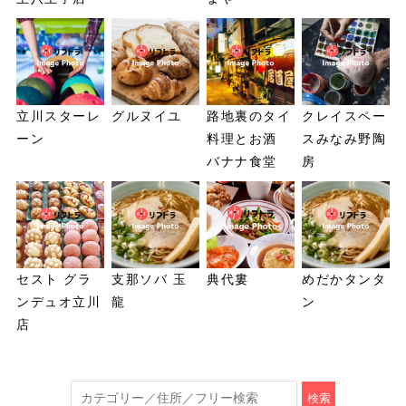
立川スターレ
グルヌイユ
路地裏のタイ
クレイスペー
ーン
料理とお酒
スみなみ野陶
バナナ食堂
房
セスト グラ
支那ソバ 玉
典代婁
めだかタンタ
ンデュオ立川
龍
ン
店
検索