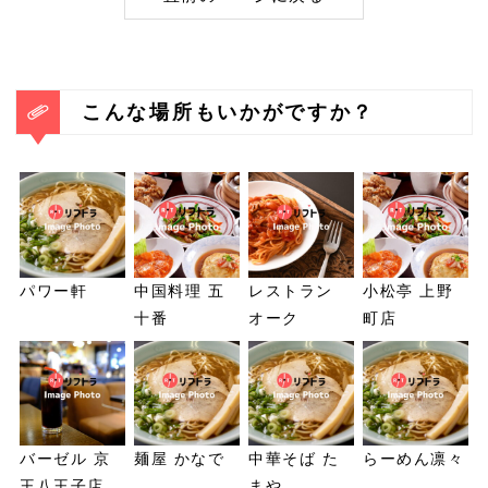
こんな場所もいかがですか？
パワー軒
中国料理 五
レストラン
小松亭 上野
十番
オーク
町店
バーゼル 京
麺屋 かなで
中華そば た
らーめん凛々
王八王子店
まや