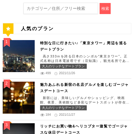
検索
人気のプラン
特別な日に行きたい♪「東京タワー」周辺を巡る
デートプラン
高さ333ｍを誇る日本のシンボル“東京タワー”。正
式名称は日本電波塔です（豆知識）。観光名所である
東京タワー周辺には少しリッチなデートを楽しめるス
大人のリッチなデートプラン
ポット多数です！「記念日や友達の誕生日、日頃頑張
499
2021/11/26
っているご褒美としてリッチなお出掛けを楽しみた
い！」そんな方のために東京タワー周辺のおすすめコ
ースを紹介します！ 【11:30】汐留駅で待ち合わせ
魅力あふれる新宿の名店グルメを楽しむゴージャ
＆地上210ｍのスカイレストランでランチタイム！
スデートコース
まずは汐留駅で待ち合わせ。集合できたら「オリゾン
トウキョウ （HORIZON TOKYO）」に向かいまし
新宿には、美味しいグルメやショッピング、映画
ょう。店舗は汐留駅から徒歩2分ほど、カレッタ汐留
館、夜景、美術館など多彩なデートスポットが存在し
の47階にあります。地上210mカップルシートは全席
ます。今回はそんな魅力あふれる新宿の名店グルメを
大人のリッチなデートプラン
窓際にありプライベート空間を大切にしながら、絶景
楽しむゴージャスデートコースをご紹介します！歌舞
を楽しむ事が出来ます。空中でお食事を楽しむ感覚を
184
2021/11/27
伎町や居酒屋などのイメージが強いですが、まったり
味わえる、東京で一番ロマンチックな時を過ごせるレ
とくつろげるスポットも沢山あります。あなたの特別
ストランです。 オリゾントウキョウ （HORIZON
な日をうまく演出してくれます。 【12:00】新宿駅
リッチにお買い物&ヘリコプター遊覧でゴージャ
TOKYO） 住所：東京都港区東新橋1-8-2 カレッタ
で待ち合わせ＆美味しくて綺麗なばらちらしでゆった
スな休日デートコース
汐留 47F【MAP】 アクセス： 「汐留駅」より徒歩2
りランチタイム！ まずは新宿駅で待ち合わせ。集合