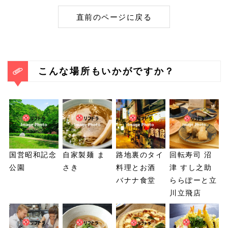
直前のページに戻る
こんな場所もいかがですか？
国営昭和記念
自家製麺 ま
路地裏のタイ
回転寿司 沼
公園
さき
料理とお酒
津 すし之助
バナナ食堂
ららぽーと立
川立飛店