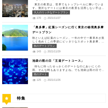
分 営業時間：ランチ11:30 ～ 15:00（L.O 14:00）
できたら「匠 誠」に向かいましょう。新宿駅東南口
東京の夜景は、世界でもトップレベルに輝いていま
ディナー18:00 ～ 22:00（L.O 19:00）
より徒歩1分ほど、新宿ユースビルPAXの6Fにありま
す。贅沢なデートには東京の夜景を活用しない手はあ
定休日：月曜日、火曜日、水曜日 【13:30】カレッ
す。 ランチタイムは「ばらちらし」のみで、普通盛
りません。今回はリッチにお買い物&ヘリコプター遊
大人のリッチなデートプラン
タ汐留でミュージカルの最高峰「劇団四季」を鑑賞！
りと大盛りが選べるメニューになっています。新鮮な
覧でゴージャスな休日デートコースをご紹介します！
美味しいランチでお腹を満たしたら、多彩なデートが
うにやいくら、海老など30種類以上の種類豊富な具
170
2021/11/27
日常的に乗る機会の少ないヘリコプターは、特別な日
楽しめる人気の複合商業施設「カレッタ汐留」でミュ
材がたっぷり入っており、見た目も一級品です。清潔
をうまく演出してくれますよ。 【12:00】六本木駅
ージカルの最高峰「劇団四季」を鑑賞するのはいかが
感のある空間でゆっくり食事ができますよ。 匠 誠
で待ち合わせ＆気楽に食べられる最高峰フレンチでラ
「奥多摩」紅葉シーズンに行く東京の秘境奥多摩
でしょうか。※オリゾントウキョウ(HORIZON TOK
住所：東京都新宿区新宿4-1-9 新宿ユースビル「PA
ンチタイム！ まずは六本木駅で待ち合わせ。集合で
YO)はカレッタ汐留の中にあります。 ミュージカル
デートプラン
X」 6F【MAP】 アクセス：「新宿駅」東南口より徒
きたら「トレフミヤモト」に向かいましょう。店舗は
の最高峰「劇団四季」を鑑賞し、特別で素敵な世界観
歩1分 営業時間：11:30～13:30(売り切れ仕舞い、1
六本木駅から徒歩2分ほど、六本木通りすぐにありま
秋といえば紅葉のシーズン、一年の中で一番草木が美
に浸ってください♪ 劇団四季 住所：東京都港区東新
8:00～23:00 定休日：祝日・月曜日 【13:30】新宿
す。 トレフミヤモトは、絶品フレンチ料理をお愉し
しく色めくこの季節にピッタリなスポット奥多摩、今
橋1-8-2 カレッタ汐留 1F【MAP】 アクセス： 「汐
御苑で四季折々の自然を眺めながら上質なひと時を♪
みいただけます。料理は全て日替わりで、シェフ拘り
回はそんな奥多摩の大自然を満喫できるデートプラン
留駅」より徒歩2分 営業時間：公演情報をご確認くだ
秋のデートプラン
美味しいランチでお腹を満たしたら、四季折々の自然
の「ソース」の旨味で包まれた繊細な料理との一期一
をご紹介します！ 【11：00】丹三郎、風情ある藁葺
さい 【17:00】四季折々の自然が彩る芝公園でお散
を眺めながら「新宿御苑」で上質なひとときを過ごす
会を味わってください。カジュアルに楽しいひと時を
143
2021/11/29
家屋で絶品そばに舌鼓 東京都の指定歴史建造物とさ
歩リフレッシュ 劇団四季で特別な時間を楽しんだあ
のはいかがでしょうか。新宿御苑は、東京ドーム約1
過ごせるレストランです。 トレフミヤモト 住所：
れている長屋門と、立派な茅葺の母屋を見学するだけ
とは、四季折々の自然が彩る芝公園を散策してリフレ
2個分にも及ぶ広大な敷地面積を有し、日本庭園やイ
東京都港区六本木7-17-20 明泉ビル1F【MAP】 アク
でも来る価値ありの蕎麦の名店「丹三郎」。まずはこ
ッシュしましょう♪カレッタ汐留からタクシーで10
池袋の雨の日「王道デートコース」
ギリス風庭園などが整備されており、四季折々の景色
セス：「六本木駅」より徒歩2分 営業時間：12:00～
ちらでご飯にしましょう！ そばがきは削りたてと思
分、徒歩25分ほどにあります。四季折々の自然とと
を楽しむことができます。和を感じる雰囲気のなか、
13:30(L.O)、18:00～21:30(L.O) 定休日：月曜日、
待ちに待ったせっかくのデートなのにあいにくの
われる、鰹節の薫りをまとったそれは、今まで食べて
もに風情ある景色を楽しむことができます。夕暮れ時
落ち着いた大人のデートを堪能しましょう。 新宿御
第四火曜日 【13:30】東京ミッドタウンで上質なひ
雨。そんな時もありますよね。でも池袋は雨の日でも
たそばがきは何だったの？っていうくらいに別次元の
はとくにおすすめで、東京タワーにオレンジ色がかか
苑 住所：東京都新宿区内藤町11番地【MAP】 アク
と時を♪ 美味しいランチでお腹を満たしたら、洗練さ
楽しめる、雨の日だからこそ行きたいデートスポット
逸品。もっちもちでそばの香りもたっててとても美味
雨のデート
り和み深い時間を演出してくれます。劇団四季を鑑賞
セス：「匠 誠」から徒歩8分 営業時間：9:00～16:0
れた空間で大人のデートを満喫できる「東京ミッドタ
がたくさんあります！今回は、池袋の雨の日王道デー
しい。そばがき目当てにここまで遠路はるばるやって
した後は、お散歩しながら感想を語り合うひと時を設
0（閉園は16:30） 【15:00】新宿ピカデリープラチ
125
2021/11/26
ウン」で上質なひとときを過ごすのはいかがでしょう
トコースをご紹介します。天気が悪いからといってテ
くるお客さんがたくさんいるそうです。 せいろは、
けてみませんか。クリスマスの時期にはイルミネーシ
ナシートでリッチに映画鑑賞 新宿御苑の後はプラチ
か。東京ミッドタウンは、個性的なショップや美術
ンションを下げず、思う存分デートを楽しんじゃいま
一見すると細目で緩そうですがとてもコシが強く最高
ョンが施され、よりいっそう素敵なスポットとなりま
ナシートを予約して贅沢な映画デートはいかがでしょ
館、公園が集結した複合施設です。リッチなショッピ
しょう！ 【12:00】池袋駅で待ち合わせ＆気楽に食
ののど越し。 奥多摩に来たら一度は行くべき名店で
す。 芝公園 住所：東京都港区芝公園1～4丁目【M
うか。新宿ピカデリーは、清潔感あふれる空間が特徴
ングを楽しんだり、美術館でアートに触れたり、緑豊
べられる最高峰フレンチでランチタイム！ まずは池
す。 CHECK！ 丹三郎 住所 ：東京都西多摩郡奥多摩
AP】 アクセス： 「カレッタ汐留」よりタクシー10
で、デートにも打ってつけの映画館です。プラチナシ
かな公園で散歩したりと、多彩な楽しみ方を提供して
袋駅で待ち合わせ。集合できたら「ESPRESSO D W
町丹三郎２６０【MAP】 アクセス：ＪＲ青梅線古里
分、徒歩25分 営業時間：24時間 【18:00】東京タワ
ートを指定すると、最高級の座席やラウンジルーム、
特集
くれます。 東京ミッドタウン 住所：東京都港区赤
ORKS 池袋」に向かいましょう。店舗は池袋駅東口
駅より徒歩１０分 営業時間：11:30〜15:00 【13：0
ーで最高の夕日と夜景を満喫 観光スポットの最後に
ウェルカムドリンクなどの嬉しい特典が付きます。カ
坂9-7-1【MAP】 アクセス：「六本木駅」直結 営業
から徒歩で10分弱ほどQプラザの2階にあります。小
0】鳩ノ巣渓谷で大自然を満喫 絶品のそばでお腹を満
行きたいのは、東京のシンボルとして愛され続ける東
ップルで座れる極上のシートでくつろぎながら映画を
時間：11：00～21：00 【15:30】日本最大の美術館
麦がテーマのカフェ＆バルで、焼きたてパンや打ちた
たした後は大自然に癒されましょう！ 「鳩ノ巣渓谷
京タワー。リッチに特別展望台から東京の街を一望す