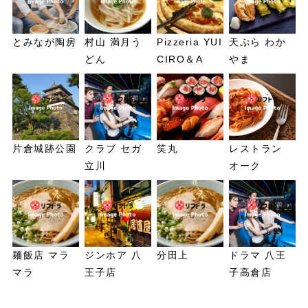
とみなが陶房
村山 満月う
Pizzeria YUI
天ぷら わか
どん
CIRO＆A
やま
片倉城跡公園
クラブ セガ
笑丸
レストラン
立川
オーク
麺飯店 マラ
ジンホア 八
分田上
ドラマ 八王
マラ
王子店
子高倉店