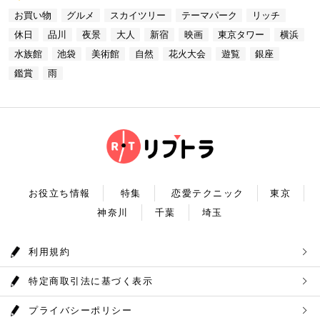
人なひとときを演出してくれます。是非、思い出に残
ッコー東京はホテルなので、そのままお泊り…なんて
水族館」より徒歩3分 営業時間：10：00～22：00
なら必ず訪れてほしい奥多摩湖民の水の2割を供給し
る素敵な時間をお過ごしください。
お買い物
グルメ
スカイツリー
テーマパーク
リッチ
コースも素敵ですよね♪ Terrace Dining TANGO
【17:00】ロマンチックな雰囲気で感動と癒しに浸る
ている奥多摩湖ですが、人工物とは思えない美しさが
住所：東京都港区台場2-6-1 グランドニッコー東京
プラネタリウム 最後に行きたいのは同じくサンシャ
あります。 湖畔には様々な見どころや観光施設があ
休日
品川
夜景
大人
新宿
映画
東京タワー
横浜
台場 30F【MAP】 アクセス：「新木場ヘリポート」
インシティにある、「コニカミノルタプラネタリウム
り、首都圏のオアシスとして親しまれています。 CH
からタクシーで10分 営業時間：ランチ11：30～1
満天」。ドームスクリーン全天に吸い込まれそうなほ
ECK！ 奥多摩湖 住所 ：MAP アクセス： 営業時
水族館
池袋
美術館
自然
花火大会
遊覧
銀座
4：30(L.O) ディナー17：00～22：00(L.
どの星空が広がり、まるで宇宙に飛び出したかのよう
間：常時開放 【18：30】奥多摩温泉 もえぎの湯 大
0) 定休日：木曜日 いかがだったでしょうか？今
な圧倒的な臨場感を体験することができます。ロマン
鑑賞
雨
自然の新鮮な空気とマイナスイオンを身体中に取り込
回は、リッチにお買い物&ヘリコプター遊覧でゴージ
チックな雰囲気のなか、感動と癒しに浸るプラネタリ
んだら、最後は温泉で疲れを癒しましょう。もえぎの
ャスな休日デートコースをご紹介しました。今回ご紹
ウムデートを満喫しましょう。特別なひと時を演出し
湯は奥多摩の地下深く、日本最古の地層といわれる古
介したスポットはどこも素敵で大人なひとときを演出
てくれますよ。 コニカミノルタプラネタリウム満天
生層より湧き出る奥多摩温泉の源泉100%の温泉で
してくれます。是非、思い出に残る素敵な時間をお過
住所：東京都豊島区東池袋3-1−3【MAP】 アクセ
す。露天風呂から多摩川の清流と山なみを望み、四季
ごしください。
ス：「ナンジャタウン」から徒歩2分 営業時間：11:
折々の風情をお楽しみいただけます。 食事処もあり
00～20:00 【19:00】有頂天するほど美味いハンバー
ますので、湯上りにリラックスしたらそのままご飯も
グでディナータイム♪ 雨の日デートを満喫した最後
頂けます。 奥多摩産の食材を使った料理が並び温泉
は、コニカミノルタプラネタリウム満天から徒歩8分
とごはんで疲れも癒されるかと思います。 CHECK！
のところにある洋食店「ウチョウテン」でディナータ
奥多摩温泉 もえぎの湯 住所 ：東京都西多摩郡奥多摩
イム。こちらは正統派のハンバーグを高コスパで食べ
町氷川119-1【MAP】 アクセス：奥多摩徒歩15分 営
られる人気店です。店名通りまさに有頂天になれる美
業時間：9：30～21：30まで 【まとめ】 いかがでし
お役立ち情報
特集
恋愛テクニック
東京
味しさという、口コミも多いです。注文を受けてから
たでしょうか。今回は秋の自然を満喫できる奥多摩デ
焼き始めるので、できたての熱々のハンバーグがいた
神奈川
千葉
埼玉
ートプランをご紹介させていただきました。大自然に
だけます。店内はテーブル席16席、カウンター席4席
囲まれ心身をリフレッシュして。一日歩き回った体を
あります。 ウチョウテン 住所：東京都豊島区南池
温泉で癒していただく奥多摩を存分に堪能できるかと
袋2-36-10【MAP】 アクセス：「コニカミノルタ満
思います。 是非休日のお出かけに参考にしていただ
利用規約
天」から徒歩9分 営業時間：ランチ11:30～14:30
ければ幸いです。
ディナー18:00～20:45 いかがだったで
しょうか？今回は、池袋の雨の日王道デートコースを
特定商取引法に基づく表示
ご紹介しました。今回ご紹介したスポットはどこも素
敵で大人なひとときを演出してくれます。是非思い出
に残る素敵な時間をお過ごしください。
プライバシーポリシー