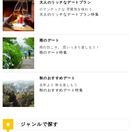
楽しんでください。高級な特別感に浸れますよ。 新
でゆったりカフェタイム 東京ミッドタウンの後は日
て生パスタが味わえます。おすすめは、名物の世界一
大人のリッチなデートプラン
（はとのすけいこく）」は、東京都の西部の奥多摩町
る最高の景色を堪能しましょう。スカイツリーが出来
宿ピカデリー 住所：東京都新宿区新宿3-15-15【MA
本最大の美術館「国立新美術館」を訪れてみてはいか
やわららかい食パンのワンハンドレッド！店内の雰囲
にある渓谷です。道路から約40m断崖の下にあり、多
てもなお、東京タワーの幻想的な空間に魅了され多く
P】 アクセス：「新宿御苑」より徒歩10分 営業時
ロマンチックな 雰囲気を味わう
がでしょうか。国立新美術館はコレクションを持た
気よく、カジュアルに楽しいひと時を過ごせますよ。
摩川の清流と様々な形をした岩が美しい渓谷を作り出
の人が訪れます。宝石をちりばめたような光り輝く夜
間：上映作品により異なる 【17:45】大パノラマの
大人のリッチなデートプラン特集
ず、国内最大級の展示スペースを活かして多彩な展覧
ESPRESSO D WORKS 池袋 住所：東京都豊島区
しています。 夏場は新緑を楽しむことができ、秋の
景が目の前に広がり、リッチなデートにぴったりのス
夜景を望める穴場のデートスポット 夜が近づいてき
会を開催しています。雰囲気抜群の素敵な空間でリッ
東池袋1-30-3 キュープラザ池袋【MAP】 アクセ
紅葉は絶景。日々の疲れを癒やしたり、リフレッシュ
ポットです。 東京タワー 住所：東京都港区芝公園4
たら行きたいのは、東京都庁展望室です！新宿ピカデ
チなお出掛けを演出してくれますよ。アートももちろ
ス：「池袋駅」東口より徒歩10分 営業時間：ランチ
するにはうってつけの観光スポット。 秋は木々が色
-2-8【MAP】 アクセス： 「芝公園」より徒歩2分 営
リーから徒歩20分ほどにあります。東京の夜景は、
ん、最大12の展覧会を同時開催でき、一度に複数の
11:00 ～ 14:00 ディナー17:00 ～ 21:00
鮮やかに紅葉します。鮮やかな紅葉と多摩川の清流
業時間：展望台9:00～22:00（入場は21:45まで）
世界でもトップレベルに輝いています。贅沢なデート
展示を楽しむことができます。 国立新美術館 住
定休日：無 【13:30】池袋でリゾート気分が味わえ
で、紅葉狩りをしてみてはいかがでしょうか。 吊り
特別展望台9:00～21:30（入場は21:00ま
には東京の夜景を活用しない手はありません。東京タ
所：東京都港区六本木7-22−2【MAP】 アクセス：
る癒しの水族館デート 美味しいランチでお腹を満た
橋の「鳩ノ巣小橋」からの眺めも必見です。吊り橋効
で） 【19:00】東京タワーを眺めながら特別なディ
ワーはもちろん、遠くにお台場やスカイツリーも望め
雨のデート
「東京ミッドタウン」より徒歩3分 営業時間：10：0
したら、天空のオアシスをコンセプトに南国リゾート
果も狙っていきましょう（笑） CHECK！ 鳩ノ巣渓
ナータイムを♪ デートを一日満喫した最後は東京タワ
ます。日常的に見る機会の少ない東京を一望できる夜
0～18：00 【17:45】ヘリコプターで東京の夜景を
をイメージした「サンシャイン水族館」に向かいまし
谷 住所 ： 東京都西多摩郡奥多摩町棚澤【MAP】 ア
雨の日こそ、 思いっきり楽しもう！
ーに最も近いレストラン「Terrace Dining TANGO
景は、特別な日をうまく演出してくれますよ。 東京
一望 最後は東京の夜景を一望できるヘリ遊覧です！
ょう。サンシャイン水族館は、落ち着いた雰囲気のな
クセス：JR青梅線 鳩ノ巣駅より徒歩10分 営業時
（テラスダイニング タンゴ）」で特別なディナー。
雨のデート特集
都庁 住所：東京都新宿区西新宿2-8-1【MAP】 アク
六本木周辺からタクシーで20分ほどの新木場にヘリ
か、海中を散歩しているような気分に浸れます。屋外
間：常時開放 【15：00】自然の神秘！日原鍾乳洞
東京タワーから道路を挟んで向かいにあります。タン
セス：「新宿ピカデリー」から徒歩約20分 営業時
ポートがあります。東京の夜景は、世界でもトップレ
エリアは水と緑に包まれた非日常的な空間が広がりま
日原鍾乳洞は東京都西多摩郡奥多摩町日原にある鍾乳
ゴは、まるで異国にいるかのような感覚を味わうこと
間：9:30～23:00 【19:00】逸品ステーキを楽しむ特
ベルに輝いています。贅沢なデートには東京の夜景を
す。雨の日でも都心にいながらリゾート気分を満喫し
洞で、総延長1270ｍ、高低差134ｍの東京都指定天
ができるダイニングレストランです。おすすめは、お
別なディナータイムを♪ 夜景の美しさの興奮が冷めな
活用しない手はありません。ヘリ遊覧は10分20,000
てくださいね。 サンシャイン水族館 住所：東京都
然記念物で、規模は埼玉県秩父市の龍谷洞と並び関東
口の中でとろけるフォアグラ寿司！東京タワーが見え
い彼女を連れて向かうのは、都庁から徒歩で15分ほ
円台からなので意外とリーズナブルに感じる方も多い
豊島区東池袋3-1【MAP】 アクセス：「ESPRESSO
最大級の鍾乳洞です。 鍾乳洞とは、石灰岩の中にで
る大人な空間で食べるディナーは、きっと特別な思い
どにある最高級ステーキが愉しめるボニュ （Bon.n
のではないでしょうか。日常的に乗る機会の少ないヘ
D WORKS 池袋」より徒歩5分 営業時間：[4月～10
きた洞窟のことで、地下を流れる水が石灰岩の侵食を
秋のおすすめデート
出になること間違いなしです！ Terrace Dining TA
u）。ボニュは、美食家のシェフによる逸品ステーキ
リコプターは、特別な日をうまく演出してくれます
月]10：00～20：00 (入館は19：30) [11
繰り返すことで発達するとされています。天井からつ
NGO 住所：東京都港区芝公園3-5-4渋澤ビル 1F【M
を堪能できるステーキ店です。欠かさずに食べたいお
去年より 秋を楽しもう
よ。 東京タワー 住所：東京都江東区新木場4-7−25
月～2月]10：00～18：00 (入館は17：30) 【15:3
ららのように垂れ下がる鍾乳石は、わずか1センチ伸
AP】 アクセス： 「東京タワー」より徒歩2分 営業時
すすめは、ボニュ焼き！きめ細やかなピンク色のお肉
【MAP】 アクセス：「六本木周辺」からタクシーで
秋のおすすめデート特集
0】雨の日デートには打ってつけの屋内型テーマパー
びるのにおよそ70年もの年月を要するのだとか。 ま
間：【平日】ランチ11：30～15：00(L.O14:00)
は、噛みしめるほどに口の中で旨味が染み出します。
約20分 営業時間：9:00～(詳細はHPにてご確認くだ
ク サンシャイン水族館の後は、池袋サンシャインシ
さに大自然の神秘、まるで異界のような空間に東京で
ディナー17：00～23：30(L.O22:
記念日など、特別な日にぴったりです。 ボニュ（B
さい) 【19:00】東京湾岸の光を間近で楽しむ特別な
ティにある国内最大級の屋内型テーマパーク「ナンジ
あって非日常感を味わえます。 CHECK！ 日原鍾乳
30) 【休日】ランチ11：30～16：00(L.O
on.nu） 住所：東京都渋谷区代々木4-22-17 クイー
ディナータイムを♪ 夜景の美しさの興奮が冷めない彼
ャタウン」へ。ナンジャタウンは、雨の日に打って付
洞 住所 ：東京都西多摩郡奥多摩町日原１０５２【M
15:00) ディナー17：00～23：3
ンズ代々木 1F【MAP】 アクセス：「都庁」から徒
女を連れて向かうのは、ヘリポートからタクシーで1
けのテーマパークです！フロア内はそれぞれコンセプ
AP】 アクセス：日原鍾乳洞行終点下車 徒歩約５分
0(L.O22:30 いかがだったでしょうか？今回は、
歩約15分 営業時間：ランチ12：00～14：00
0分ほどにあるお台場の鉄板焼銀杏。先ほどまで上か
トをもった3つの街で構成されており、個性豊かなア
営業時間：４/１～11/30 午前９時～午後５時 1
記念日などの特別な日に使いたい東京タワー周辺のリ
ディナー 18：00～21:00 定休日：不定休 い
ら眺めていた東京湾岸の光を、今度は間近で楽しみま
トラクションにくわえ、2つのフードテーマパークが
2/１～３/31 午前９時～午後４時30分 【17：00】
ッチなデートプランをご紹介しました。今回ご紹介し
かがだったでしょうか？今回は、魅力あふれる新宿の
す。 カウンターからレインボーブリッジや東京タワ
備わっていることで有名です。ご当地グルメも思う存
奥多摩湖 奥多摩湖は、東京都と山梨県にある人口の
たスポットはどこも素敵で大人なひとときを演出して
ジャンルで探す
名店グルメを楽しむゴージャスデートコースをご紹介
ーが一望できる大きな窓があります。景色を眺めなが
分堪能できます♪ ナンジャタウン 住所：東京都豊島
貯水池です。水道専用の貯水池としては日本最大級の
くれます。是非、思い出に残る素敵な時間をお過ごし
しました。今回ご紹介したスポットはどこも素敵で大
ら進む鉄板焼きのコースはおすすめです。グランドニ
区東池袋3-1−3【MAP】 アクセス：「サンシャイン
規模を誇っています！ 奥多摩でドライブデートする
ください。