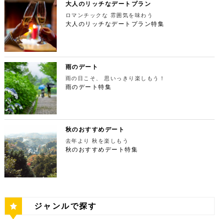
楽しんでください。高級な特別感に浸れますよ。 新
でゆったりカフェタイム 東京ミッドタウンの後は日
て生パスタが味わえます。おすすめは、名物の世界一
大人のリッチなデートプラン
（はとのすけいこく）」は、東京都の西部の奥多摩町
る最高の景色を堪能しましょう。スカイツリーが出来
宿ピカデリー 住所：東京都新宿区新宿3-15-15【MA
本最大の美術館「国立新美術館」を訪れてみてはいか
やわららかい食パンのワンハンドレッド！店内の雰囲
にある渓谷です。道路から約40m断崖の下にあり、多
てもなお、東京タワーの幻想的な空間に魅了され多く
P】 アクセス：「新宿御苑」より徒歩10分 営業時
ロマンチックな 雰囲気を味わう
がでしょうか。国立新美術館はコレクションを持た
気よく、カジュアルに楽しいひと時を過ごせますよ。
摩川の清流と様々な形をした岩が美しい渓谷を作り出
の人が訪れます。宝石をちりばめたような光り輝く夜
間：上映作品により異なる 【17:45】大パノラマの
大人のリッチなデートプラン特集
ず、国内最大級の展示スペースを活かして多彩な展覧
ESPRESSO D WORKS 池袋 住所：東京都豊島区
しています。 夏場は新緑を楽しむことができ、秋の
景が目の前に広がり、リッチなデートにぴったりのス
夜景を望める穴場のデートスポット 夜が近づいてき
会を開催しています。雰囲気抜群の素敵な空間でリッ
東池袋1-30-3 キュープラザ池袋【MAP】 アクセ
紅葉は絶景。日々の疲れを癒やしたり、リフレッシュ
ポットです。 東京タワー 住所：東京都港区芝公園4
たら行きたいのは、東京都庁展望室です！新宿ピカデ
チなお出掛けを演出してくれますよ。アートももちろ
ス：「池袋駅」東口より徒歩10分 営業時間：ランチ
するにはうってつけの観光スポット。 秋は木々が色
-2-8【MAP】 アクセス： 「芝公園」より徒歩2分 営
リーから徒歩20分ほどにあります。東京の夜景は、
ん、最大12の展覧会を同時開催でき、一度に複数の
11:00 ～ 14:00 ディナー17:00 ～ 21:00
鮮やかに紅葉します。鮮やかな紅葉と多摩川の清流
業時間：展望台9:00～22:00（入場は21:45まで）
世界でもトップレベルに輝いています。贅沢なデート
展示を楽しむことができます。 国立新美術館 住
定休日：無 【13:30】池袋でリゾート気分が味わえ
で、紅葉狩りをしてみてはいかがでしょうか。 吊り
特別展望台9:00～21:30（入場は21:00ま
には東京の夜景を活用しない手はありません。東京タ
所：東京都港区六本木7-22−2【MAP】 アクセス：
る癒しの水族館デート 美味しいランチでお腹を満た
橋の「鳩ノ巣小橋」からの眺めも必見です。吊り橋効
で） 【19:00】東京タワーを眺めながら特別なディ
ワーはもちろん、遠くにお台場やスカイツリーも望め
雨のデート
「東京ミッドタウン」より徒歩3分 営業時間：10：0
したら、天空のオアシスをコンセプトに南国リゾート
果も狙っていきましょう（笑） CHECK！ 鳩ノ巣渓
ナータイムを♪ デートを一日満喫した最後は東京タワ
ます。日常的に見る機会の少ない東京を一望できる夜
0～18：00 【17:45】ヘリコプターで東京の夜景を
をイメージした「サンシャイン水族館」に向かいまし
谷 住所 ： 東京都西多摩郡奥多摩町棚澤【MAP】 ア
雨の日こそ、 思いっきり楽しもう！
ーに最も近いレストラン「Terrace Dining TANGO
景は、特別な日をうまく演出してくれますよ。 東京
一望 最後は東京の夜景を一望できるヘリ遊覧です！
ょう。サンシャイン水族館は、落ち着いた雰囲気のな
クセス：JR青梅線 鳩ノ巣駅より徒歩10分 営業時
（テラスダイニング タンゴ）」で特別なディナー。
雨のデート特集
都庁 住所：東京都新宿区西新宿2-8-1【MAP】 アク
六本木周辺からタクシーで20分ほどの新木場にヘリ
か、海中を散歩しているような気分に浸れます。屋外
間：常時開放 【15：00】自然の神秘！日原鍾乳洞
東京タワーから道路を挟んで向かいにあります。タン
セス：「新宿ピカデリー」から徒歩約20分 営業時
ポートがあります。東京の夜景は、世界でもトップレ
エリアは水と緑に包まれた非日常的な空間が広がりま
日原鍾乳洞は東京都西多摩郡奥多摩町日原にある鍾乳
ゴは、まるで異国にいるかのような感覚を味わうこと
間：9:30～23:00 【19:00】逸品ステーキを楽しむ特
ベルに輝いています。贅沢なデートには東京の夜景を
す。雨の日でも都心にいながらリゾート気分を満喫し
洞で、総延長1270ｍ、高低差134ｍの東京都指定天
ができるダイニングレストランです。おすすめは、お
別なディナータイムを♪ 夜景の美しさの興奮が冷めな
活用しない手はありません。ヘリ遊覧は10分20,000
てくださいね。 サンシャイン水族館 住所：東京都
然記念物で、規模は埼玉県秩父市の龍谷洞と並び関東
口の中でとろけるフォアグラ寿司！東京タワーが見え
い彼女を連れて向かうのは、都庁から徒歩で15分ほ
円台からなので意外とリーズナブルに感じる方も多い
豊島区東池袋3-1【MAP】 アクセス：「ESPRESSO
最大級の鍾乳洞です。 鍾乳洞とは、石灰岩の中にで
る大人な空間で食べるディナーは、きっと特別な思い
どにある最高級ステーキが愉しめるボニュ （Bon.n
のではないでしょうか。日常的に乗る機会の少ないヘ
D WORKS 池袋」より徒歩5分 営業時間：[4月～10
きた洞窟のことで、地下を流れる水が石灰岩の侵食を
秋のおすすめデート
出になること間違いなしです！ Terrace Dining TA
u）。ボニュは、美食家のシェフによる逸品ステーキ
リコプターは、特別な日をうまく演出してくれます
月]10：00～20：00 (入館は19：30) [11
繰り返すことで発達するとされています。天井からつ
NGO 住所：東京都港区芝公園3-5-4渋澤ビル 1F【M
を堪能できるステーキ店です。欠かさずに食べたいお
去年より 秋を楽しもう
よ。 東京タワー 住所：東京都江東区新木場4-7−25
月～2月]10：00～18：00 (入館は17：30) 【15:3
ららのように垂れ下がる鍾乳石は、わずか1センチ伸
AP】 アクセス： 「東京タワー」より徒歩2分 営業時
すすめは、ボニュ焼き！きめ細やかなピンク色のお肉
【MAP】 アクセス：「六本木周辺」からタクシーで
秋のおすすめデート特集
0】雨の日デートには打ってつけの屋内型テーマパー
びるのにおよそ70年もの年月を要するのだとか。 ま
間：【平日】ランチ11：30～15：00(L.O14:00)
は、噛みしめるほどに口の中で旨味が染み出します。
約20分 営業時間：9:00～(詳細はHPにてご確認くだ
ク サンシャイン水族館の後は、池袋サンシャインシ
さに大自然の神秘、まるで異界のような空間に東京で
ディナー17：00～23：30(L.O22:
記念日など、特別な日にぴったりです。 ボニュ（B
さい) 【19:00】東京湾岸の光を間近で楽しむ特別な
ティにある国内最大級の屋内型テーマパーク「ナンジ
あって非日常感を味わえます。 CHECK！ 日原鍾乳
30) 【休日】ランチ11：30～16：00(L.O
on.nu） 住所：東京都渋谷区代々木4-22-17 クイー
ディナータイムを♪ 夜景の美しさの興奮が冷めない彼
ャタウン」へ。ナンジャタウンは、雨の日に打って付
洞 住所 ：東京都西多摩郡奥多摩町日原１０５２【M
15:00) ディナー17：00～23：3
ンズ代々木 1F【MAP】 アクセス：「都庁」から徒
女を連れて向かうのは、ヘリポートからタクシーで1
けのテーマパークです！フロア内はそれぞれコンセプ
AP】 アクセス：日原鍾乳洞行終点下車 徒歩約５分
0(L.O22:30 いかがだったでしょうか？今回は、
歩約15分 営業時間：ランチ12：00～14：00
0分ほどにあるお台場の鉄板焼銀杏。先ほどまで上か
トをもった3つの街で構成されており、個性豊かなア
営業時間：４/１～11/30 午前９時～午後５時 1
記念日などの特別な日に使いたい東京タワー周辺のリ
ディナー 18：00～21:00 定休日：不定休 い
ら眺めていた東京湾岸の光を、今度は間近で楽しみま
トラクションにくわえ、2つのフードテーマパークが
2/１～３/31 午前９時～午後４時30分 【17：00】
ッチなデートプランをご紹介しました。今回ご紹介し
かがだったでしょうか？今回は、魅力あふれる新宿の
す。 カウンターからレインボーブリッジや東京タワ
備わっていることで有名です。ご当地グルメも思う存
奥多摩湖 奥多摩湖は、東京都と山梨県にある人口の
たスポットはどこも素敵で大人なひとときを演出して
ジャンルで探す
名店グルメを楽しむゴージャスデートコースをご紹介
ーが一望できる大きな窓があります。景色を眺めなが
分堪能できます♪ ナンジャタウン 住所：東京都豊島
貯水池です。水道専用の貯水池としては日本最大級の
くれます。是非、思い出に残る素敵な時間をお過ごし
しました。今回ご紹介したスポットはどこも素敵で大
ら進む鉄板焼きのコースはおすすめです。グランドニ
区東池袋3-1−3【MAP】 アクセス：「サンシャイン
規模を誇っています！ 奥多摩でドライブデートする
ください。