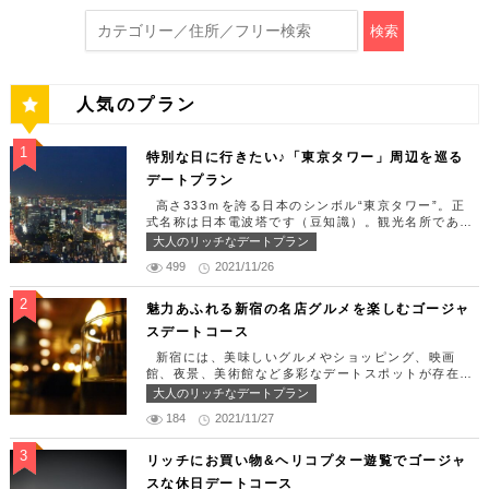
検索
人気のプラン
特別な日に行きたい♪「東京タワー」周辺を巡る
デートプラン
高さ333ｍを誇る日本のシンボル“東京タワー”。正
式名称は日本電波塔です（豆知識）。観光名所である
東京タワー周辺には少しリッチなデートを楽しめるス
大人のリッチなデートプラン
ポット多数です！「記念日や友達の誕生日、日頃頑張
499
2021/11/26
っているご褒美としてリッチなお出掛けを楽しみた
い！」そんな方のために東京タワー周辺のおすすめコ
ースを紹介します！ 【11:30】汐留駅で待ち合わせ
魅力あふれる新宿の名店グルメを楽しむゴージャ
＆地上210ｍのスカイレストランでランチタイム！
スデートコース
まずは汐留駅で待ち合わせ。集合できたら「オリゾン
トウキョウ （HORIZON TOKYO）」に向かいまし
新宿には、美味しいグルメやショッピング、映画
ょう。店舗は汐留駅から徒歩2分ほど、カレッタ汐留
館、夜景、美術館など多彩なデートスポットが存在し
の47階にあります。地上210mカップルシートは全席
ます。今回はそんな魅力あふれる新宿の名店グルメを
大人のリッチなデートプラン
窓際にありプライベート空間を大切にしながら、絶景
楽しむゴージャスデートコースをご紹介します！歌舞
を楽しむ事が出来ます。空中でお食事を楽しむ感覚を
184
2021/11/27
伎町や居酒屋などのイメージが強いですが、まったり
味わえる、東京で一番ロマンチックな時を過ごせるレ
とくつろげるスポットも沢山あります。あなたの特別
ストランです。 オリゾントウキョウ （HORIZON
な日をうまく演出してくれます。 【12:00】新宿駅
リッチにお買い物&ヘリコプター遊覧でゴージャ
TOKYO） 住所：東京都港区東新橋1-8-2 カレッタ
で待ち合わせ＆美味しくて綺麗なばらちらしでゆった
スな休日デートコース
汐留 47F【MAP】 アクセス： 「汐留駅」より徒歩2
りランチタイム！ まずは新宿駅で待ち合わせ。集合