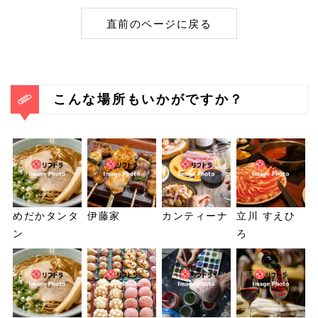
直前のページに戻る
こんな場所もいかがですか？
めだかタンタ
伊藤家
カンティーナ
立川 すえひ
ン
ろ