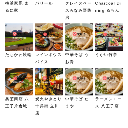
横浜家系 ま
パリール
クレイスペー
Charcoal Di
るに家
スみなみ野陶
ning るもん
房
たちかわ競輪
レインボウス
中華そば う
うかい竹亭
パイス
お青
奥芝商店 八
炭火やきとり
中華そば た
ラーメンエー
王子片倉城
十兵衛 立川
まや
ス 八王子店
店