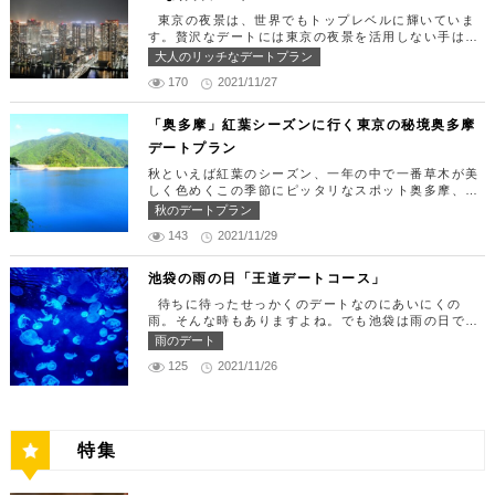
分 営業時間：ランチ11:30 ～ 15:00（L.O 14:00）
できたら「匠 誠」に向かいましょう。新宿駅東南口
東京の夜景は、世界でもトップレベルに輝いていま
ディナー18:00 ～ 22:00（L.O 19:00）
より徒歩1分ほど、新宿ユースビルPAXの6Fにありま
す。贅沢なデートには東京の夜景を活用しない手はあ
定休日：月曜日、火曜日、水曜日 【13:30】カレッ
す。 ランチタイムは「ばらちらし」のみで、普通盛
りません。今回はリッチにお買い物&ヘリコプター遊
大人のリッチなデートプラン
タ汐留でミュージカルの最高峰「劇団四季」を鑑賞！
りと大盛りが選べるメニューになっています。新鮮な
覧でゴージャスな休日デートコースをご紹介します！
美味しいランチでお腹を満たしたら、多彩なデートが
うにやいくら、海老など30種類以上の種類豊富な具
170
2021/11/27
日常的に乗る機会の少ないヘリコプターは、特別な日
楽しめる人気の複合商業施設「カレッタ汐留」でミュ
材がたっぷり入っており、見た目も一級品です。清潔
をうまく演出してくれますよ。 【12:00】六本木駅
ージカルの最高峰「劇団四季」を鑑賞するのはいかが
感のある空間でゆっくり食事ができますよ。 匠 誠
で待ち合わせ＆気楽に食べられる最高峰フレンチでラ
「奥多摩」紅葉シーズンに行く東京の秘境奥多摩
でしょうか。※オリゾントウキョウ(HORIZON TOK
住所：東京都新宿区新宿4-1-9 新宿ユースビル「PA
ンチタイム！ まずは六本木駅で待ち合わせ。集合で
YO)はカレッタ汐留の中にあります。 ミュージカル
デートプラン
X」 6F【MAP】 アクセス：「新宿駅」東南口より徒
きたら「トレフミヤモト」に向かいましょう。店舗は
の最高峰「劇団四季」を鑑賞し、特別で素敵な世界観
歩1分 営業時間：11:30～13:30(売り切れ仕舞い、1
六本木駅から徒歩2分ほど、六本木通りすぐにありま
秋といえば紅葉のシーズン、一年の中で一番草木が美
に浸ってください♪ 劇団四季 住所：東京都港区東新
8:00～23:00 定休日：祝日・月曜日 【13:30】新宿
す。 トレフミヤモトは、絶品フレンチ料理をお愉し
しく色めくこの季節にピッタリなスポット奥多摩、今
橋1-8-2 カレッタ汐留 1F【MAP】 アクセス： 「汐
御苑で四季折々の自然を眺めながら上質なひと時を♪
みいただけます。料理は全て日替わりで、シェフ拘り
回はそんな奥多摩の大自然を満喫できるデートプラン
留駅」より徒歩2分 営業時間：公演情報をご確認くだ
秋のデートプラン
美味しいランチでお腹を満たしたら、四季折々の自然
の「ソース」の旨味で包まれた繊細な料理との一期一
をご紹介します！ 【11：00】丹三郎、風情ある藁葺
さい 【17:00】四季折々の自然が彩る芝公園でお散
を眺めながら「新宿御苑」で上質なひとときを過ごす
会を味わってください。カジュアルに楽しいひと時を
143
2021/11/29
家屋で絶品そばに舌鼓 東京都の指定歴史建造物とさ
歩リフレッシュ 劇団四季で特別な時間を楽しんだあ
のはいかがでしょうか。新宿御苑は、東京ドーム約1
過ごせるレストランです。 トレフミヤモト 住所：
れている長屋門と、立派な茅葺の母屋を見学するだけ
とは、四季折々の自然が彩る芝公園を散策してリフレ
2個分にも及ぶ広大な敷地面積を有し、日本庭園やイ
東京都港区六本木7-17-20 明泉ビル1F【MAP】 アク
でも来る価値ありの蕎麦の名店「丹三郎」。まずはこ
ッシュしましょう♪カレッタ汐留からタクシーで10
池袋の雨の日「王道デートコース」
ギリス風庭園などが整備されており、四季折々の景色
セス：「六本木駅」より徒歩2分 営業時間：12:00～
ちらでご飯にしましょう！ そばがきは削りたてと思
分、徒歩25分ほどにあります。四季折々の自然とと
を楽しむことができます。和を感じる雰囲気のなか、
13:30(L.O)、18:00～21:30(L.O) 定休日：月曜日、
待ちに待ったせっかくのデートなのにあいにくの
われる、鰹節の薫りをまとったそれは、今まで食べて
もに風情ある景色を楽しむことができます。夕暮れ時
落ち着いた大人のデートを堪能しましょう。 新宿御
第四火曜日 【13:30】東京ミッドタウンで上質なひ
雨。そんな時もありますよね。でも池袋は雨の日でも
たそばがきは何だったの？っていうくらいに別次元の
はとくにおすすめで、東京タワーにオレンジ色がかか
苑 住所：東京都新宿区内藤町11番地【MAP】 アク
と時を♪ 美味しいランチでお腹を満たしたら、洗練さ
楽しめる、雨の日だからこそ行きたいデートスポット
逸品。もっちもちでそばの香りもたっててとても美味
雨のデート
り和み深い時間を演出してくれます。劇団四季を鑑賞
セス：「匠 誠」から徒歩8分 営業時間：9:00～16:0
れた空間で大人のデートを満喫できる「東京ミッドタ
がたくさんあります！今回は、池袋の雨の日王道デー
しい。そばがき目当てにここまで遠路はるばるやって
した後は、お散歩しながら感想を語り合うひと時を設
0（閉園は16:30） 【15:00】新宿ピカデリープラチ
125
2021/11/26
ウン」で上質なひとときを過ごすのはいかがでしょう
トコースをご紹介します。天気が悪いからといってテ
くるお客さんがたくさんいるそうです。 せいろは、
けてみませんか。クリスマスの時期にはイルミネーシ
ナシートでリッチに映画鑑賞 新宿御苑の後はプラチ
か。東京ミッドタウンは、個性的なショップや美術
ンションを下げず、思う存分デートを楽しんじゃいま
一見すると細目で緩そうですがとてもコシが強く最高
ョンが施され、よりいっそう素敵なスポットとなりま
ナシートを予約して贅沢な映画デートはいかがでしょ
館、公園が集結した複合施設です。リッチなショッピ
しょう！ 【12:00】池袋駅で待ち合わせ＆気楽に食
ののど越し。 奥多摩に来たら一度は行くべき名店で
す。 芝公園 住所：東京都港区芝公園1～4丁目【M
うか。新宿ピカデリーは、清潔感あふれる空間が特徴
ングを楽しんだり、美術館でアートに触れたり、緑豊
べられる最高峰フレンチでランチタイム！ まずは池
す。 CHECK！ 丹三郎 住所 ：東京都西多摩郡奥多摩
AP】 アクセス： 「カレッタ汐留」よりタクシー10
で、デートにも打ってつけの映画館です。プラチナシ
かな公園で散歩したりと、多彩な楽しみ方を提供して
袋駅で待ち合わせ。集合できたら「ESPRESSO D W
町丹三郎２６０【MAP】 アクセス：ＪＲ青梅線古里
分、徒歩25分 営業時間：24時間 【18:00】東京タワ
ートを指定すると、最高級の座席やラウンジルーム、
特集
くれます。 東京ミッドタウン 住所：東京都港区赤
ORKS 池袋」に向かいましょう。店舗は池袋駅東口
駅より徒歩１０分 営業時間：11:30〜15:00 【13：0
ーで最高の夕日と夜景を満喫 観光スポットの最後に
ウェルカムドリンクなどの嬉しい特典が付きます。カ
坂9-7-1【MAP】 アクセス：「六本木駅」直結 営業
から徒歩で10分弱ほどQプラザの2階にあります。小
0】鳩ノ巣渓谷で大自然を満喫 絶品のそばでお腹を満
行きたいのは、東京のシンボルとして愛され続ける東
ップルで座れる極上のシートでくつろぎながら映画を
時間：11：00～21：00 【15:30】日本最大の美術館
麦がテーマのカフェ＆バルで、焼きたてパンや打ちた
たした後は大自然に癒されましょう！ 「鳩ノ巣渓谷
京タワー。リッチに特別展望台から東京の街を一望す