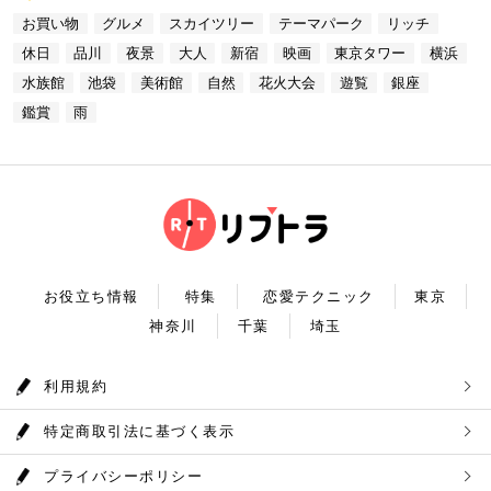
人なひとときを演出してくれます。是非、思い出に残
ッコー東京はホテルなので、そのままお泊り…なんて
水族館」より徒歩3分 営業時間：10：00～22：00
なら必ず訪れてほしい奥多摩湖民の水の2割を供給し
る素敵な時間をお過ごしください。
お買い物
グルメ
スカイツリー
テーマパーク
リッチ
コースも素敵ですよね♪ Terrace Dining TANGO
【17:00】ロマンチックな雰囲気で感動と癒しに浸る
ている奥多摩湖ですが、人工物とは思えない美しさが
住所：東京都港区台場2-6-1 グランドニッコー東京
プラネタリウム 最後に行きたいのは同じくサンシャ
あります。 湖畔には様々な見どころや観光施設があ
休日
品川
夜景
大人
新宿
映画
東京タワー
横浜
台場 30F【MAP】 アクセス：「新木場ヘリポート」
インシティにある、「コニカミノルタプラネタリウム
り、首都圏のオアシスとして親しまれています。 CH
からタクシーで10分 営業時間：ランチ11：30～1
満天」。ドームスクリーン全天に吸い込まれそうなほ
ECK！ 奥多摩湖 住所 ：MAP アクセス： 営業時
水族館
池袋
美術館
自然
花火大会
遊覧
銀座
4：30(L.O) ディナー17：00～22：00(L.
どの星空が広がり、まるで宇宙に飛び出したかのよう
間：常時開放 【18：30】奥多摩温泉 もえぎの湯 大
0) 定休日：木曜日 いかがだったでしょうか？今
な圧倒的な臨場感を体験することができます。ロマン
鑑賞
雨
自然の新鮮な空気とマイナスイオンを身体中に取り込
回は、リッチにお買い物&ヘリコプター遊覧でゴージ
チックな雰囲気のなか、感動と癒しに浸るプラネタリ
んだら、最後は温泉で疲れを癒しましょう。もえぎの
ャスな休日デートコースをご紹介しました。今回ご紹
ウムデートを満喫しましょう。特別なひと時を演出し
湯は奥多摩の地下深く、日本最古の地層といわれる古
介したスポットはどこも素敵で大人なひとときを演出
てくれますよ。 コニカミノルタプラネタリウム満天
生層より湧き出る奥多摩温泉の源泉100%の温泉で
してくれます。是非、思い出に残る素敵な時間をお過
住所：東京都豊島区東池袋3-1−3【MAP】 アクセ
す。露天風呂から多摩川の清流と山なみを望み、四季
ごしください。
ス：「ナンジャタウン」から徒歩2分 営業時間：11:
折々の風情をお楽しみいただけます。 食事処もあり
00～20:00 【19:00】有頂天するほど美味いハンバー
ますので、湯上りにリラックスしたらそのままご飯も
グでディナータイム♪ 雨の日デートを満喫した最後
頂けます。 奥多摩産の食材を使った料理が並び温泉
は、コニカミノルタプラネタリウム満天から徒歩8分
とごはんで疲れも癒されるかと思います。 CHECK！
のところにある洋食店「ウチョウテン」でディナータ
奥多摩温泉 もえぎの湯 住所 ：東京都西多摩郡奥多摩
イム。こちらは正統派のハンバーグを高コスパで食べ
町氷川119-1【MAP】 アクセス：奥多摩徒歩15分 営
られる人気店です。店名通りまさに有頂天になれる美
業時間：9：30～21：30まで 【まとめ】 いかがでし
お役立ち情報
特集
恋愛テクニック
東京
味しさという、口コミも多いです。注文を受けてから
たでしょうか。今回は秋の自然を満喫できる奥多摩デ
焼き始めるので、できたての熱々のハンバーグがいた
神奈川
千葉
埼玉
ートプランをご紹介させていただきました。大自然に
だけます。店内はテーブル席16席、カウンター席4席
囲まれ心身をリフレッシュして。一日歩き回った体を
あります。 ウチョウテン 住所：東京都豊島区南池
温泉で癒していただく奥多摩を存分に堪能できるかと
袋2-36-10【MAP】 アクセス：「コニカミノルタ満
思います。 是非休日のお出かけに参考にしていただ
利用規約
天」から徒歩9分 営業時間：ランチ11:30～14:30
ければ幸いです。
ディナー18:00～20:45 いかがだったで
しょうか？今回は、池袋の雨の日王道デートコースを
特定商取引法に基づく表示
ご紹介しました。今回ご紹介したスポットはどこも素
敵で大人なひとときを演出してくれます。是非思い出
に残る素敵な時間をお過ごしください。
プライバシーポリシー