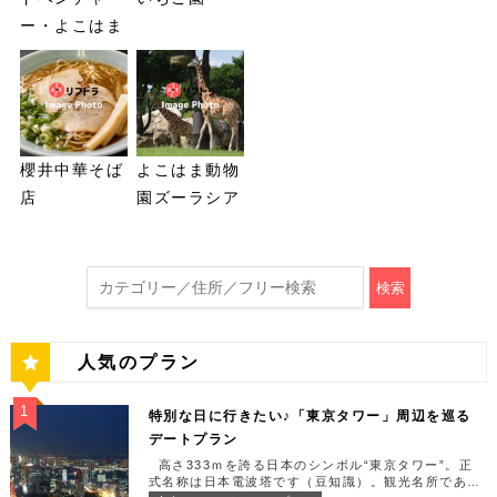
ー・よこはま
櫻井中華そば
よこはま動物
店
園ズーラシア
検索
人気のプラン
特別な日に行きたい♪「東京タワー」周辺を巡る
デートプラン
高さ333ｍを誇る日本のシンボル“東京タワー”。正
式名称は日本電波塔です（豆知識）。観光名所である