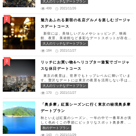
東京タワー周辺には少しリッチなデートを楽しめるス
大人のリッチなデートプラン
ポット多数です！「記念日や友達の誕生日、日頃頑張
499
2021/11/26
っているご褒美としてリッチなお出掛けを楽しみた
い！」そんな方のために東京タワー周辺のおすすめコ
ースを紹介します！ 【11:30】汐留駅で待ち合わせ
魅力あふれる新宿の名店グルメを楽しむゴージャ
＆地上210ｍのスカイレストランでランチタイム！
スデートコース
まずは汐留駅で待ち合わせ。集合できたら「オリゾン
トウキョウ （HORIZON TOKYO）」に向かいまし
新宿には、美味しいグルメやショッピング、映画
ょう。店舗は汐留駅から徒歩2分ほど、カレッタ汐留
館、夜景、美術館など多彩なデートスポットが存在し
の47階にあります。地上210mカップルシートは全席
ます。今回はそんな魅力あふれる新宿の名店グルメを
大人のリッチなデートプラン
窓際にありプライベート空間を大切にしながら、絶景
楽しむゴージャスデートコースをご紹介します！歌舞
を楽しむ事が出来ます。空中でお食事を楽しむ感覚を
184
2021/11/27
伎町や居酒屋などのイメージが強いですが、まったり
味わえる、東京で一番ロマンチックな時を過ごせるレ
とくつろげるスポットも沢山あります。あなたの特別
ストランです。 オリゾントウキョウ （HORIZON
な日をうまく演出してくれます。 【12:00】新宿駅
リッチにお買い物&ヘリコプター遊覧でゴージャ
TOKYO） 住所：東京都港区東新橋1-8-2 カレッタ
で待ち合わせ＆美味しくて綺麗なばらちらしでゆった
スな休日デートコース
汐留 47F【MAP】 アクセス： 「汐留駅」より徒歩2
りランチタイム！ まずは新宿駅で待ち合わせ。集合
分 営業時間：ランチ11:30 ～ 15:00（L.O 14:00）
できたら「匠 誠」に向かいましょう。新宿駅東南口
東京の夜景は、世界でもトップレベルに輝いていま
ディナー18:00 ～ 22:00（L.O 19:00）
より徒歩1分ほど、新宿ユースビルPAXの6Fにありま
す。贅沢なデートには東京の夜景を活用しない手はあ
定休日：月曜日、火曜日、水曜日 【13:30】カレッ
す。 ランチタイムは「ばらちらし」のみで、普通盛
りません。今回はリッチにお買い物&ヘリコプター遊
大人のリッチなデートプラン
タ汐留でミュージカルの最高峰「劇団四季」を鑑賞！
りと大盛りが選べるメニューになっています。新鮮な
覧でゴージャスな休日デートコースをご紹介します！
美味しいランチでお腹を満たしたら、多彩なデートが
うにやいくら、海老など30種類以上の種類豊富な具
170
2021/11/27
日常的に乗る機会の少ないヘリコプターは、特別な日
楽しめる人気の複合商業施設「カレッタ汐留」でミュ
材がたっぷり入っており、見た目も一級品です。清潔
をうまく演出してくれますよ。 【12:00】六本木駅
ージカルの最高峰「劇団四季」を鑑賞するのはいかが
感のある空間でゆっくり食事ができますよ。 匠 誠
で待ち合わせ＆気楽に食べられる最高峰フレンチでラ
「奥多摩」紅葉シーズンに行く東京の秘境奥多摩
でしょうか。※オリゾントウキョウ(HORIZON TOK
住所：東京都新宿区新宿4-1-9 新宿ユースビル「PA
ンチタイム！ まずは六本木駅で待ち合わせ。集合で
YO)はカレッタ汐留の中にあります。 ミュージカル
デートプラン
X」 6F【MAP】 アクセス：「新宿駅」東南口より徒
きたら「トレフミヤモト」に向かいましょう。店舗は
の最高峰「劇団四季」を鑑賞し、特別で素敵な世界観
歩1分 営業時間：11:30～13:30(売り切れ仕舞い、1
六本木駅から徒歩2分ほど、六本木通りすぐにありま
秋といえば紅葉のシーズン、一年の中で一番草木が美
に浸ってください♪ 劇団四季 住所：東京都港区東新
8:00～23:00 定休日：祝日・月曜日 【13:30】新宿
す。 トレフミヤモトは、絶品フレンチ料理をお愉し
しく色めくこの季節にピッタリなスポット奥多摩、今
橋1-8-2 カレッタ汐留 1F【MAP】 アクセス： 「汐
御苑で四季折々の自然を眺めながら上質なひと時を♪
みいただけます。料理は全て日替わりで、シェフ拘り
回はそんな奥多摩の大自然を満喫できるデートプラン
留駅」より徒歩2分 営業時間：公演情報をご確認くだ
秋のデートプラン
美味しいランチでお腹を満たしたら、四季折々の自然
の「ソース」の旨味で包まれた繊細な料理との一期一
をご紹介します！ 【11：00】丹三郎、風情ある藁葺
さい 【17:00】四季折々の自然が彩る芝公園でお散
を眺めながら「新宿御苑」で上質なひとときを過ごす
会を味わってください。カジュアルに楽しいひと時を
143
2021/11/29
家屋で絶品そばに舌鼓 東京都の指定歴史建造物とさ