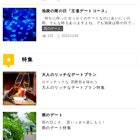
歩リフレッシュ 劇団四季で特別な時間を楽しんだあ
のはいかがでしょうか。新宿御苑は、東京ドーム約1
過ごせるレストランです。 トレフミヤモト 住所：
れている長屋門と、立派な茅葺の母屋を見学するだけ
とは、四季折々の自然が彩る芝公園を散策してリフレ
2個分にも及ぶ広大な敷地面積を有し、日本庭園やイ
東京都港区六本木7-17-20 明泉ビル1F【MAP】 アク
でも来る価値ありの蕎麦の名店「丹三郎」。まずはこ
ッシュしましょう♪カレッタ汐留からタクシーで10
池袋の雨の日「王道デートコース」
ギリス風庭園などが整備されており、四季折々の景色
セス：「六本木駅」より徒歩2分 営業時間：12:00～
ちらでご飯にしましょう！ そばがきは削りたてと思
分、徒歩25分ほどにあります。四季折々の自然とと
を楽しむことができます。和を感じる雰囲気のなか、
13:30(L.O)、18:00～21:30(L.O) 定休日：月曜日、
待ちに待ったせっかくのデートなのにあいにくの
われる、鰹節の薫りをまとったそれは、今まで食べて
もに風情ある景色を楽しむことができます。夕暮れ時
落ち着いた大人のデートを堪能しましょう。 新宿御
第四火曜日 【13:30】東京ミッドタウンで上質なひ
雨。そんな時もありますよね。でも池袋は雨の日でも
たそばがきは何だったの？っていうくらいに別次元の
はとくにおすすめで、東京タワーにオレンジ色がかか
苑 住所：東京都新宿区内藤町11番地【MAP】 アク
と時を♪ 美味しいランチでお腹を満たしたら、洗練さ
楽しめる、雨の日だからこそ行きたいデートスポット
逸品。もっちもちでそばの香りもたっててとても美味
雨のデート
り和み深い時間を演出してくれます。劇団四季を鑑賞
セス：「匠 誠」から徒歩8分 営業時間：9:00～16:0
れた空間で大人のデートを満喫できる「東京ミッドタ
がたくさんあります！今回は、池袋の雨の日王道デー
しい。そばがき目当てにここまで遠路はるばるやって
した後は、お散歩しながら感想を語り合うひと時を設
0（閉園は16:30） 【15:00】新宿ピカデリープラチ
125
2021/11/26
ウン」で上質なひとときを過ごすのはいかがでしょう
トコースをご紹介します。天気が悪いからといってテ
くるお客さんがたくさんいるそうです。 せいろは、
けてみませんか。クリスマスの時期にはイルミネーシ
ナシートでリッチに映画鑑賞 新宿御苑の後はプラチ
か。東京ミッドタウンは、個性的なショップや美術
ンションを下げず、思う存分デートを楽しんじゃいま
一見すると細目で緩そうですがとてもコシが強く最高
ョンが施され、よりいっそう素敵なスポットとなりま
ナシートを予約して贅沢な映画デートはいかがでしょ
館、公園が集結した複合施設です。リッチなショッピ
しょう！ 【12:00】池袋駅で待ち合わせ＆気楽に食
ののど越し。 奥多摩に来たら一度は行くべき名店で
す。 芝公園 住所：東京都港区芝公園1～4丁目【M
うか。新宿ピカデリーは、清潔感あふれる空間が特徴
ングを楽しんだり、美術館でアートに触れたり、緑豊
べられる最高峰フレンチでランチタイム！ まずは池
す。 CHECK！ 丹三郎 住所 ：東京都西多摩郡奥多摩
AP】 アクセス： 「カレッタ汐留」よりタクシー10
で、デートにも打ってつけの映画館です。プラチナシ
かな公園で散歩したりと、多彩な楽しみ方を提供して
袋駅で待ち合わせ。集合できたら「ESPRESSO D W
町丹三郎２６０【MAP】 アクセス：ＪＲ青梅線古里
分、徒歩25分 営業時間：24時間 【18:00】東京タワ
ートを指定すると、最高級の座席やラウンジルーム、
特集
くれます。 東京ミッドタウン 住所：東京都港区赤
ORKS 池袋」に向かいましょう。店舗は池袋駅東口
駅より徒歩１０分 営業時間：11:30〜15:00 【13：0
ーで最高の夕日と夜景を満喫 観光スポットの最後に
ウェルカムドリンクなどの嬉しい特典が付きます。カ
坂9-7-1【MAP】 アクセス：「六本木駅」直結 営業
から徒歩で10分弱ほどQプラザの2階にあります。小
0】鳩ノ巣渓谷で大自然を満喫 絶品のそばでお腹を満
行きたいのは、東京のシンボルとして愛され続ける東
ップルで座れる極上のシートでくつろぎながら映画を
時間：11：00～21：00 【15:30】日本最大の美術館
麦がテーマのカフェ＆バルで、焼きたてパンや打ちた
たした後は大自然に癒されましょう！ 「鳩ノ巣渓谷
京タワー。リッチに特別展望台から東京の街を一望す
楽しんでください。高級な特別感に浸れますよ。 新
でゆったりカフェタイム 東京ミッドタウンの後は日
て生パスタが味わえます。おすすめは、名物の世界一
大人のリッチなデートプラン
（はとのすけいこく）」は、東京都の西部の奥多摩町
る最高の景色を堪能しましょう。スカイツリーが出来
宿ピカデリー 住所：東京都新宿区新宿3-15-15【MA
本最大の美術館「国立新美術館」を訪れてみてはいか
やわららかい食パンのワンハンドレッド！店内の雰囲
にある渓谷です。道路から約40m断崖の下にあり、多
てもなお、東京タワーの幻想的な空間に魅了され多く
P】 アクセス：「新宿御苑」より徒歩10分 営業時
ロマンチックな 雰囲気を味わう
がでしょうか。国立新美術館はコレクションを持た
気よく、カジュアルに楽しいひと時を過ごせますよ。
摩川の清流と様々な形をした岩が美しい渓谷を作り出
の人が訪れます。宝石をちりばめたような光り輝く夜
間：上映作品により異なる 【17:45】大パノラマの
大人のリッチなデートプラン特集
ず、国内最大級の展示スペースを活かして多彩な展覧
ESPRESSO D WORKS 池袋 住所：東京都豊島区
しています。 夏場は新緑を楽しむことができ、秋の
景が目の前に広がり、リッチなデートにぴったりのス
夜景を望める穴場のデートスポット 夜が近づいてき
会を開催しています。雰囲気抜群の素敵な空間でリッ
東池袋1-30-3 キュープラザ池袋【MAP】 アクセ
紅葉は絶景。日々の疲れを癒やしたり、リフレッシュ
ポットです。 東京タワー 住所：東京都港区芝公園4
たら行きたいのは、東京都庁展望室です！新宿ピカデ
チなお出掛けを演出してくれますよ。アートももちろ
ス：「池袋駅」東口より徒歩10分 営業時間：ランチ
するにはうってつけの観光スポット。 秋は木々が色
-2-8【MAP】 アクセス： 「芝公園」より徒歩2分 営
リーから徒歩20分ほどにあります。東京の夜景は、
ん、最大12の展覧会を同時開催でき、一度に複数の
11:00 ～ 14:00 ディナー17:00 ～ 21:00
鮮やかに紅葉します。鮮やかな紅葉と多摩川の清流
業時間：展望台9:00～22:00（入場は21:45まで）
世界でもトップレベルに輝いています。贅沢なデート
展示を楽しむことができます。 国立新美術館 住
定休日：無 【13:30】池袋でリゾート気分が味わえ
で、紅葉狩りをしてみてはいかがでしょうか。 吊り
特別展望台9:00～21:30（入場は21:00ま
には東京の夜景を活用しない手はありません。東京タ
所：東京都港区六本木7-22−2【MAP】 アクセス：
る癒しの水族館デート 美味しいランチでお腹を満た
橋の「鳩ノ巣小橋」からの眺めも必見です。吊り橋効
で） 【19:00】東京タワーを眺めながら特別なディ
ワーはもちろん、遠くにお台場やスカイツリーも望め
雨のデート
「東京ミッドタウン」より徒歩3分 営業時間：10：0
したら、天空のオアシスをコンセプトに南国リゾート
果も狙っていきましょう（笑） CHECK！ 鳩ノ巣渓
ナータイムを♪ デートを一日満喫した最後は東京タワ
ます。日常的に見る機会の少ない東京を一望できる夜
0～18：00 【17:45】ヘリコプターで東京の夜景を
をイメージした「サンシャイン水族館」に向かいまし
谷 住所 ： 東京都西多摩郡奥多摩町棚澤【MAP】 ア
雨の日こそ、 思いっきり楽しもう！
ーに最も近いレストラン「Terrace Dining TANGO
景は、特別な日をうまく演出してくれますよ。 東京
一望 最後は東京の夜景を一望できるヘリ遊覧です！
ょう。サンシャイン水族館は、落ち着いた雰囲気のな
クセス：JR青梅線 鳩ノ巣駅より徒歩10分 営業時
（テラスダイニング タンゴ）」で特別なディナー。
雨のデート特集
都庁 住所：東京都新宿区西新宿2-8-1【MAP】 アク
六本木周辺からタクシーで20分ほどの新木場にヘリ
か、海中を散歩しているような気分に浸れます。屋外
間：常時開放 【15：00】自然の神秘！日原鍾乳洞
東京タワーから道路を挟んで向かいにあります。タン
セス：「新宿ピカデリー」から徒歩約20分 営業時
ポートがあります。東京の夜景は、世界でもトップレ
エリアは水と緑に包まれた非日常的な空間が広がりま
日原鍾乳洞は東京都西多摩郡奥多摩町日原にある鍾乳
ゴは、まるで異国にいるかのような感覚を味わうこと
間：9:30～23:00 【19:00】逸品ステーキを楽しむ特
ベルに輝いています。贅沢なデートには東京の夜景を
す。雨の日でも都心にいながらリゾート気分を満喫し