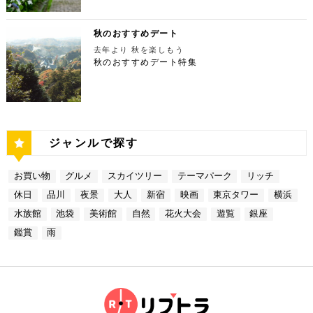
洞で、総延長1270ｍ、高低差134ｍの東京都指定天
ができるダイニングレストランです。おすすめは、お
別なディナータイムを♪ 夜景の美しさの興奮が冷めな
活用しない手はありません。ヘリ遊覧は10分20,000
てくださいね。 サンシャイン水族館 住所：東京都
然記念物で、規模は埼玉県秩父市の龍谷洞と並び関東
口の中でとろけるフォアグラ寿司！東京タワーが見え
い彼女を連れて向かうのは、都庁から徒歩で15分ほ
円台からなので意外とリーズナブルに感じる方も多い
豊島区東池袋3-1【MAP】 アクセス：「ESPRESSO
最大級の鍾乳洞です。 鍾乳洞とは、石灰岩の中にで
る大人な空間で食べるディナーは、きっと特別な思い
どにある最高級ステーキが愉しめるボニュ （Bon.n
のではないでしょうか。日常的に乗る機会の少ないヘ
D WORKS 池袋」より徒歩5分 営業時間：[4月～10
きた洞窟のことで、地下を流れる水が石灰岩の侵食を
秋のおすすめデート
出になること間違いなしです！ Terrace Dining TA
u）。ボニュは、美食家のシェフによる逸品ステーキ
リコプターは、特別な日をうまく演出してくれます
月]10：00～20：00 (入館は19：30) [11
繰り返すことで発達するとされています。天井からつ
NGO 住所：東京都港区芝公園3-5-4渋澤ビル 1F【M
を堪能できるステーキ店です。欠かさずに食べたいお
去年より 秋を楽しもう
よ。 東京タワー 住所：東京都江東区新木場4-7−25
月～2月]10：00～18：00 (入館は17：30) 【15:3
ららのように垂れ下がる鍾乳石は、わずか1センチ伸
AP】 アクセス： 「東京タワー」より徒歩2分 営業時
すすめは、ボニュ焼き！きめ細やかなピンク色のお肉
【MAP】 アクセス：「六本木周辺」からタクシーで
秋のおすすめデート特集
0】雨の日デートには打ってつけの屋内型テーマパー
びるのにおよそ70年もの年月を要するのだとか。 ま
間：【平日】ランチ11：30～15：00(L.O14:00)
は、噛みしめるほどに口の中で旨味が染み出します。
約20分 営業時間：9:00～(詳細はHPにてご確認くだ
ク サンシャイン水族館の後は、池袋サンシャインシ
さに大自然の神秘、まるで異界のような空間に東京で
ディナー17：00～23：30(L.O22:
記念日など、特別な日にぴったりです。 ボニュ（B
さい) 【19:00】東京湾岸の光を間近で楽しむ特別な
ティにある国内最大級の屋内型テーマパーク「ナンジ
あって非日常感を味わえます。 CHECK！ 日原鍾乳
30) 【休日】ランチ11：30～16：00(L.O
on.nu） 住所：東京都渋谷区代々木4-22-17 クイー
ディナータイムを♪ 夜景の美しさの興奮が冷めない彼
ャタウン」へ。ナンジャタウンは、雨の日に打って付
洞 住所 ：東京都西多摩郡奥多摩町日原１０５２【M
15:00) ディナー17：00～23：3
ンズ代々木 1F【MAP】 アクセス：「都庁」から徒
女を連れて向かうのは、ヘリポートからタクシーで1
けのテーマパークです！フロア内はそれぞれコンセプ
AP】 アクセス：日原鍾乳洞行終点下車 徒歩約５分
0(L.O22:30 いかがだったでしょうか？今回は、
歩約15分 営業時間：ランチ12：00～14：00
0分ほどにあるお台場の鉄板焼銀杏。先ほどまで上か
トをもった3つの街で構成されており、個性豊かなア
営業時間：４/１～11/30 午前９時～午後５時 1
記念日などの特別な日に使いたい東京タワー周辺のリ
ディナー 18：00～21:00 定休日：不定休 い
ら眺めていた東京湾岸の光を、今度は間近で楽しみま
トラクションにくわえ、2つのフードテーマパークが
2/１～３/31 午前９時～午後４時30分 【17：00】
ッチなデートプランをご紹介しました。今回ご紹介し
かがだったでしょうか？今回は、魅力あふれる新宿の
す。 カウンターからレインボーブリッジや東京タワ
備わっていることで有名です。ご当地グルメも思う存
奥多摩湖 奥多摩湖は、東京都と山梨県にある人口の
たスポットはどこも素敵で大人なひとときを演出して
ジャンルで探す
名店グルメを楽しむゴージャスデートコースをご紹介
ーが一望できる大きな窓があります。景色を眺めなが
分堪能できます♪ ナンジャタウン 住所：東京都豊島
貯水池です。水道専用の貯水池としては日本最大級の
くれます。是非、思い出に残る素敵な時間をお過ごし
しました。今回ご紹介したスポットはどこも素敵で大
ら進む鉄板焼きのコースはおすすめです。グランドニ
区東池袋3-1−3【MAP】 アクセス：「サンシャイン
規模を誇っています！ 奥多摩でドライブデートする
ください。
人なひとときを演出してくれます。是非、思い出に残
ッコー東京はホテルなので、そのままお泊り…なんて
水族館」より徒歩3分 営業時間：10：00～22：00
なら必ず訪れてほしい奥多摩湖民の水の2割を供給し
る素敵な時間をお過ごしください。
お買い物
グルメ
スカイツリー
テーマパーク
リッチ
コースも素敵ですよね♪ Terrace Dining TANGO
【17:00】ロマンチックな雰囲気で感動と癒しに浸る
ている奥多摩湖ですが、人工物とは思えない美しさが
住所：東京都港区台場2-6-1 グランドニッコー東京
プラネタリウム 最後に行きたいのは同じくサンシャ
あります。 湖畔には様々な見どころや観光施設があ
休日
品川
夜景
大人
新宿
映画
東京タワー
横浜
台場 30F【MAP】 アクセス：「新木場ヘリポート」
インシティにある、「コニカミノルタプラネタリウム
り、首都圏のオアシスとして親しまれています。 CH
からタクシーで10分 営業時間：ランチ11：30～1
満天」。ドームスクリーン全天に吸い込まれそうなほ
ECK！ 奥多摩湖 住所 ：MAP アクセス： 営業時
水族館
池袋
美術館
自然
花火大会
遊覧
銀座
4：30(L.O) ディナー17：00～22：00(L.
どの星空が広がり、まるで宇宙に飛び出したかのよう
間：常時開放 【18：30】奥多摩温泉 もえぎの湯 大
0) 定休日：木曜日 いかがだったでしょうか？今
な圧倒的な臨場感を体験することができます。ロマン
鑑賞
雨
自然の新鮮な空気とマイナスイオンを身体中に取り込
回は、リッチにお買い物&ヘリコプター遊覧でゴージ
チックな雰囲気のなか、感動と癒しに浸るプラネタリ
んだら、最後は温泉で疲れを癒しましょう。もえぎの
ャスな休日デートコースをご紹介しました。今回ご紹
ウムデートを満喫しましょう。特別なひと時を演出し
湯は奥多摩の地下深く、日本最古の地層といわれる古
介したスポットはどこも素敵で大人なひとときを演出
てくれますよ。 コニカミノルタプラネタリウム満天
生層より湧き出る奥多摩温泉の源泉100%の温泉で
してくれます。是非、思い出に残る素敵な時間をお過
住所：東京都豊島区東池袋3-1−3【MAP】 アクセ
す。露天風呂から多摩川の清流と山なみを望み、四季
ごしください。
ス：「ナンジャタウン」から徒歩2分 営業時間：11:
折々の風情をお楽しみいただけます。 食事処もあり
00～20:00 【19:00】有頂天するほど美味いハンバー
ますので、湯上りにリラックスしたらそのままご飯も
グでディナータイム♪ 雨の日デートを満喫した最後
頂けます。 奥多摩産の食材を使った料理が並び温泉