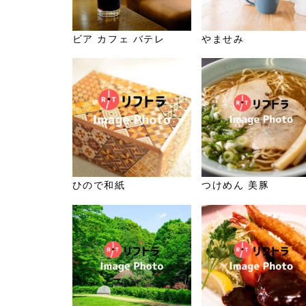
ビア カフェ バテレ
やませみ
ひので和紙
つけめん 美豚