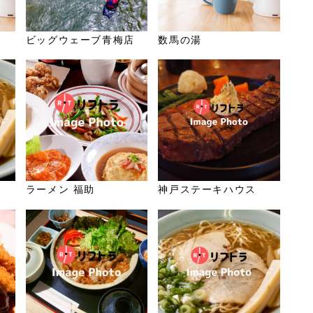
ビッグウェーブ青梅店
数馬の湯
ラーメン 福助
神戸ステーキハウス