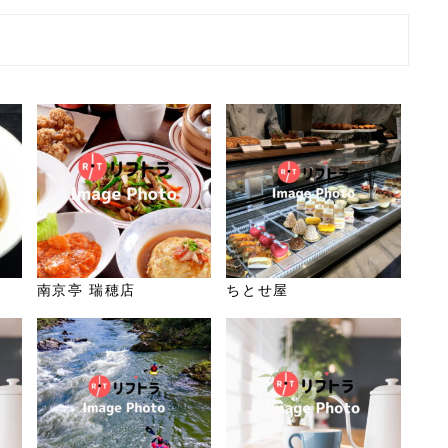
南京亭 瑞穂店
ちとせ屋