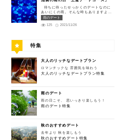
池袋の雨の日「王道デートコース」
れ仕舞い、18:00～23:00 定休日：祝
の「ソース」の旨味で包まれた繊細な料
門と、立派な茅葺の母屋を見学するだけ
留の中にあります。 ミュージカルの最
日・月曜日 【13:30】新宿御苑で四季
理との一期一会を味わってください。カ
待ちに待ったせっかくのデートなのに
でも来る価値ありの蕎麦の名店「丹三
高峰「劇団四季」を鑑賞し、特別で素敵
折々の自然を眺めながら上質なひと時を
ジュアルに楽しいひと時を過ごせるレス
あいにくの雨。そんな時もありますよ
郎」。まずはこちらでご飯にしましょ
な世界観に浸ってください♪ 劇団四季
♪ 美味しいランチでお腹を満たしたら、
トランです。 トレフミヤモト 住所：
ね。でも池袋は雨の日でも楽しめる、雨
う！ そばがきは削りたてと思われる、
雨のデート
住所：東京都港区東新橋1-8-2 カレッタ
四季折々の自然を眺めながら「新宿御
東京都港区六本木7-17-20 明泉ビル1F
の日だからこそ行きたいデートスポット
鰹節の薫りをまとったそれは、今まで食
汐留 1F【MAP】 アクセス： 「汐留
苑」で上質なひとときを過ごすのはいか
125
2021/11/26
【MAP】 アクセス：「六本木駅」より
がたくさんあります！今回は、池袋の雨
べてたそばがきは何だったの？っていう
駅」より徒歩2分 営業時間：公演情報を
がでしょうか。新宿御苑は、東京ドーム
徒歩2分 営業時間：12:00～13:30(L.
の日王道デートコースをご紹介します。
くらいに別次元の逸品。もっちもちでそ
ご確認ください 【17:00】四季折々の自
約12個分にも及ぶ広大な敷地面積を有
O)、18:00～21:30(L.O) 定休日：月曜
天気が悪いからといってテンションを下
ばの香りもたっててとても美味しい。そ
然が彩る芝公園でお散歩リフレッシュ
し、日本庭園やイギリス風庭園などが整
日、第四火曜日 【13:30】東京ミッドタ
げず、思う存分デートを楽しんじゃいま
ばがき目当てにここまで遠路はるばるや
劇団四季で特別な時間を楽しんだあと
備されており、四季折々の景色を楽しむ
ウンで上質なひと時を♪ 美味しいランチ
特集
しょう！ 【12:00】池袋駅で待ち合わせ
ってくるお客さんがたくさんいるそうで
は、四季折々の自然が彩る芝公園を散策
ことができます。和を感じる雰囲気のな
でお腹を満たしたら、洗練された空間で
＆気楽に食べられる最高峰フレンチでラ
す。 せいろは、一見すると細目で緩そ
してリフレッシュしましょう♪カレッタ
か、落ち着いた大人のデートを堪能しま
大人のデートを満喫できる「東京ミッド
ンチタイム！ まずは池袋駅で待ち合わ
うですがとてもコシが強く最高ののど越
汐留からタクシーで10分、徒歩25分ほ
しょう。 新宿御苑 住所：東京都新宿
タウン」で上質なひとときを過ごすのは
せ。集合できたら「ESPRESSO D WO
し。 奥多摩に来たら一度は行くべき名
どにあります。四季折々の自然とともに
大人のリッチなデートプラン
区内藤町11番地【MAP】 アクセス：
いかがでしょうか。東京ミッドタウン
RKS 池袋」に向かいましょう。店舗は
店です。 CHECK！ 丹三郎 住所 ：東京
風情ある景色を楽しむことができます。
「匠 誠」から徒歩8分 営業時間：9:00
は、個性的なショップや美術館、公園が
ロマンチックな 雰囲気を味わう
池袋駅東口から徒歩で10分弱ほどQプラ
都西多摩郡奥多摩町丹三郎２６０【MA
夕暮れ時はとくにおすすめで、東京タワ
～16:00（閉園は16:30） 【15:00】新
集結した複合施設です。リッチなショッ
ザの2階にあります。小麦がテーマのカ
大人のリッチなデートプラン特集
P】 アクセス：ＪＲ青梅線古里駅より徒
ーにオレンジ色がかかり和み深い時間を
宿ピカデリープラチナシートでリッチに
ピングを楽しんだり、美術館でアートに
フェ＆バルで、焼きたてパンや打ちたて
歩１０分 営業時間：11:30〜15:00 【1
演出してくれます。劇団四季を鑑賞した
映画鑑賞 新宿御苑の後はプラチナシー
触れたり、緑豊かな公園で散歩したり
生パスタが味わえます。おすすめは、名
3：00】鳩ノ巣渓谷で大自然を満喫 絶品
後は、お散歩しながら感想を語り合うひ
トを予約して贅沢な映画デートはいかが
と、多彩な楽しみ方を提供してくれま
物の世界一やわららかい食パンのワンハ
のそばでお腹を満たした後は大自然に癒
と時を設けてみませんか。クリスマスの
でしょうか。新宿ピカデリーは、清潔感
す。 東京ミッドタウン 住所：東京都
ンドレッド！店内の雰囲気よく、カジュ
されましょう！ 「鳩ノ巣渓谷（はとの
雨のデート
時期にはイルミネーションが施され、よ
あふれる空間が特徴で、デートにも打っ
港区赤坂9-7-1【MAP】 アクセス：「六
アルに楽しいひと時を過ごせますよ。
すけいこく）」は、東京都の西部の奥多
りいっそう素敵なスポットとなります。
てつけの映画館です。プラチナシートを
雨の日こそ、 思いっきり楽しもう！
本木駅」直結 営業時間：11：00～21：
ESPRESSO D WORKS 池袋 住所：東
摩町にある渓谷です。道路から約40m断
芝公園 住所：東京都港区芝公園1～4丁
指定すると、最高級の座席やラウンジル
00 【15:30】日本最大の美術館でゆった
雨のデート特集
京都豊島区東池袋1-30-3 キュープラザ
崖の下にあり、多摩川の清流と様々な形
目【MAP】 アクセス： 「カレッタ汐
ーム、ウェルカムドリンクなどの嬉しい
りカフェタイム 東京ミッドタウンの後
池袋【MAP】 アクセス：「池袋駅」東
をした岩が美しい渓谷を作り出していま
留」よりタクシー10分、徒歩25分 営業
特典が付きます。カップルで座れる極上
は日本最大の美術館「国立新美術館」を
口より徒歩10分 営業時間：ランチ11:00
す。 夏場は新緑を楽しむことができ、
時間：24時間 【18:00】東京タワーで最
のシートでくつろぎながら映画を楽しん
訪れてみてはいかがでしょうか。国立新
～ 14:00 ディナー17:00 ～
秋の紅葉は絶景。日々の疲れを癒やした
高の夕日と夜景を満喫 観光スポットの
でください。高級な特別感に浸れます
美術館はコレクションを持たず、国内最
21:00 定休日：無 【13:30】池袋でリゾ
り、リフレッシュするにはうってつけの
秋のおすすめデート
最後に行きたいのは、東京のシンボルと
よ。 新宿ピカデリー 住所：東京都新
大級の展示スペースを活かして多彩な展
ート気分が味わえる癒しの水族館デート
観光スポット。 秋は木々が色鮮やかに
して愛され続ける東京タワー。リッチに
宿区新宿3-15-15【MAP】 アクセス：
去年より 秋を楽しもう
覧会を開催しています。雰囲気抜群の素
美味しいランチでお腹を満たしたら、天
紅葉します。鮮やかな紅葉と多摩川の清
特別展望台から東京の街を一望する最高
「新宿御苑」より徒歩10分 営業時間：
敵な空間でリッチなお出掛けを演出して
秋のおすすめデート特集
空のオアシスをコンセプトに南国リゾー
流で、紅葉狩りをしてみてはいかがでし