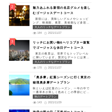
生日、日頃頑張っているご褒美としてリ
ッチなお出掛けを楽しみたい！」そんな
魅力あふれる新宿の名店グルメを楽し
方のために東京タワー周辺のおすすめコ
むゴージャスデートコース
ースを紹介します！ 【11:30】汐留駅で
待ち合わせ＆地上210ｍのスカイレスト
新宿には、美味しいグルメやショッピ
ランでランチタイム！ まずは汐留駅で
ング、映画館、夜景、美術館など多彩な
待ち合わせ。集合できたら「オリゾント
デートスポットが存在します。今回はそ
大人のリッチなデートプラン
ウキョウ （HORIZON TOKYO）」に
んな魅力あふれる新宿の名店グルメを楽
向かいましょう。店舗は汐留駅から徒歩
184
2021/11/27
しむゴージャスデートコースをご紹介し
2分ほど、カレッタ汐留の47階にありま
ます！歌舞伎町や居酒屋などのイメージ
す。地上210mカップルシートは全席窓
が強いですが、まったりとくつろげるス
リッチにお買い物&ヘリコプター遊覧
際にありプライベート空間を大切にしな
ポットも沢山あります。あなたの特別な
でゴージャスな休日デートコース
がら、絶景を楽しむ事が出来ます。空中
日をうまく演出してくれます。 【12:0
でお食事を楽しむ感覚を味わえる、東京
0】新宿駅で待ち合わせ＆美味しくて綺
東京の夜景は、世界でもトップレベル
で一番ロマンチックな時を過ごせるレス
麗なばらちらしでゆったりランチタイ
に輝いています。贅沢なデートには東京
トランです。 オリゾントウキョウ （H
ム！ まずは新宿駅で待ち合わせ。集合
の夜景を活用しない手はありません。今
大人のリッチなデートプラン
ORIZON TOKYO） 住所：東京都港区
できたら「匠 誠」に向かいましょう。
回はリッチにお買い物&ヘリコプター遊
東新橋1-8-2 カレッタ汐留 47F【MA
新宿駅東南口より徒歩1分ほど、新宿ユ
170
2021/11/27
覧でゴージャスな休日デートコースをご
P】 アクセス： 「汐留駅」より徒歩2分
ースビルPAXの6Fにあります。 ランチ
紹介します！日常的に乗る機会の少ない
営業時間：ランチ11:30 ～ 15:00（L.O
タイムは「ばらちらし」のみで、普通盛
ヘリコプターは、特別な日をうまく演出
「奥多摩」紅葉シーズンに行く東京の
14:00） ディナー18:00 ～ 2
りと大盛りが選べるメニューになってい
してくれますよ。 【12:00】六本木駅で
2:00（L.O 19:00） 定休日：月曜日、
秘境奥多摩デートプラン
ます。新鮮なうにやいくら、海老など30
待ち合わせ＆気楽に食べられる最高峰フ
火曜日、水曜日 【13:30】カレッタ汐留
種類以上の種類豊富な具材がたっぷり入
レンチでランチタイム！ まずは六本木
秋といえば紅葉のシーズン、一年の中で
でミュージカルの最高峰「劇団四季」を
っており、見た目も一級品です。清潔感
駅で待ち合わせ。集合できたら「トレフ
一番草木が美しく色めくこの季節にピッ
鑑賞！ 美味しいランチでお腹を満たし
のある空間でゆっくり食事ができます
ミヤモト」に向かいましょう。店舗は六
タリなスポット奥多摩、今回はそんな奥
たら、多彩なデートが楽しめる人気の複
秋のデートプラン
よ。 匠 誠 住所：東京都新宿区新宿4-
本木駅から徒歩2分ほど、六本木通りす
多摩の大自然を満喫できるデートプラン
合商業施設「カレッタ汐留」でミュージ
1-9 新宿ユースビル「PAX」 6F【MA
ぐにあります。 トレフミヤモトは、絶
143
2021/11/29
をご紹介します！ 【11：00】丹三郎、
カルの最高峰「劇団四季」を鑑賞するの
P】 アクセス：「新宿駅」東南口より徒
品フレンチ料理をお愉しみいただけま
風情ある藁葺家屋で絶品そばに舌鼓 東
はいかがでしょうか。※オリゾントウキ
歩1分 営業時間：11:30～13:30(売り切
す。料理は全て日替わりで、シェフ拘り
京都の指定歴史建造物とされている長屋
ョウ(HORIZON TOKYO)はカレッタ汐