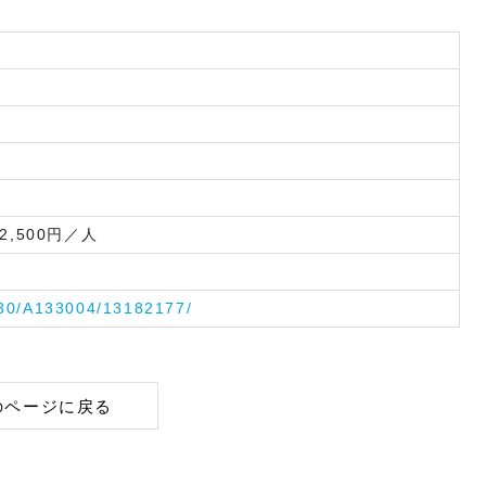
2,500円／人
330/A133004/13182177/
のページに戻る