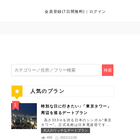
会員登録(7日間無料)
｜
ログイン
検索
人気のプラン
特別な日に行きたい♪「東京タワー」
周辺を巡るデートプラン
高さ333ｍを誇る日本のシンボル“東京
タワー”。正式名称は日本電波塔です
（豆知識）。観光名所である東京タワー
大人のリッチなデートプラン
周辺には少しリッチなデートを楽しめる
499
2021/11/26
スポット多数です！「記念日や友達の誕