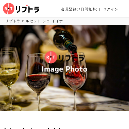
会員登録(7日間無料)
｜
ログイン
リプトラ
>
ルセット シェ イイナ