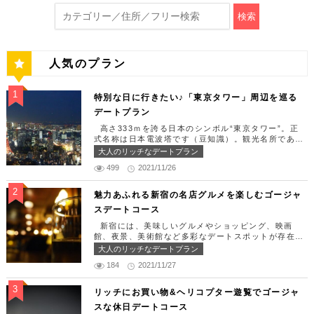
検索
人気のプラン
特別な日に行きたい♪「東京タワー」周辺を巡る
デートプラン
高さ333ｍを誇る日本のシンボル“東京タワー”。正
式名称は日本電波塔です（豆知識）。観光名所である
東京タワー周辺には少しリッチなデートを楽しめるス
大人のリッチなデートプラン
ポット多数です！「記念日や友達の誕生日、日頃頑張
499
2021/11/26
っているご褒美としてリッチなお出掛けを楽しみた
い！」そんな方のために東京タワー周辺のおすすめコ
ースを紹介します！ 【11:30】汐留駅で待ち合わせ
魅力あふれる新宿の名店グルメを楽しむゴージャ
＆地上210ｍのスカイレストランでランチタイム！
スデートコース
まずは汐留駅で待ち合わせ。集合できたら「オリゾン
トウキョウ （HORIZON TOKYO）」に向かいまし
新宿には、美味しいグルメやショッピング、映画
ょう。店舗は汐留駅から徒歩2分ほど、カレッタ汐留
館、夜景、美術館など多彩なデートスポットが存在し
の47階にあります。地上210mカップルシートは全席
ます。今回はそんな魅力あふれる新宿の名店グルメを
大人のリッチなデートプラン
窓際にありプライベート空間を大切にしながら、絶景
楽しむゴージャスデートコースをご紹介します！歌舞
を楽しむ事が出来ます。空中でお食事を楽しむ感覚を
184
2021/11/27
伎町や居酒屋などのイメージが強いですが、まったり
味わえる、東京で一番ロマンチックな時を過ごせるレ
とくつろげるスポットも沢山あります。あなたの特別
ストランです。 オリゾントウキョウ （HORIZON
な日をうまく演出してくれます。 【12:00】新宿駅
リッチにお買い物&ヘリコプター遊覧でゴージャ
TOKYO） 住所：東京都港区東新橋1-8-2 カレッタ
で待ち合わせ＆美味しくて綺麗なばらちらしでゆった
スな休日デートコース
汐留 47F【MAP】 アクセス： 「汐留駅」より徒歩2
りランチタイム！ まずは新宿駅で待ち合わせ。集合