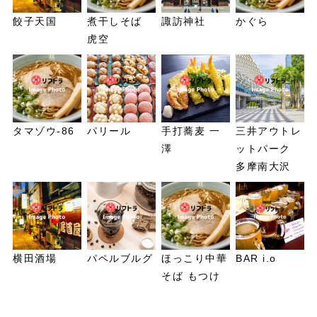
餃子天国
煮干しそば
諏訪神社
かぐら
虎空
タマゾウ-86
パリール
手打蕎麦 一
三井アウトレ
澤
ットパーク
多摩南大沢
横田酒場
パペルブルグ
ほっこり中華
BAR i.o
そば もつけ