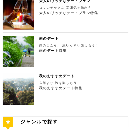
て生パスタが味わえます。おすすめは、名物の世界一
大人のリッチなデートプラン
（はとのすけいこく）」は、東京都の西部の奥多摩町
る最高の景色を堪能しましょう。スカイツリーが出来
宿ピカデリー 住所：東京都新宿区新宿3-15-15【MA
本最大の美術館「国立新美術館」を訪れてみてはいか
やわららかい食パンのワンハンドレッド！店内の雰囲
にある渓谷です。道路から約40m断崖の下にあり、多
てもなお、東京タワーの幻想的な空間に魅了され多く
P】 アクセス：「新宿御苑」より徒歩10分 営業時
ロマンチックな 雰囲気を味わう
がでしょうか。国立新美術館はコレクションを持た
気よく、カジュアルに楽しいひと時を過ごせますよ。
摩川の清流と様々な形をした岩が美しい渓谷を作り出
の人が訪れます。宝石をちりばめたような光り輝く夜
間：上映作品により異なる 【17:45】大パノラマの
大人のリッチなデートプラン特集
ず、国内最大級の展示スペースを活かして多彩な展覧
ESPRESSO D WORKS 池袋 住所：東京都豊島区
しています。 夏場は新緑を楽しむことができ、秋の
景が目の前に広がり、リッチなデートにぴったりのス
夜景を望める穴場のデートスポット 夜が近づいてき
会を開催しています。雰囲気抜群の素敵な空間でリッ
東池袋1-30-3 キュープラザ池袋【MAP】 アクセ
紅葉は絶景。日々の疲れを癒やしたり、リフレッシュ
ポットです。 東京タワー 住所：東京都港区芝公園4
たら行きたいのは、東京都庁展望室です！新宿ピカデ
チなお出掛けを演出してくれますよ。アートももちろ
ス：「池袋駅」東口より徒歩10分 営業時間：ランチ
するにはうってつけの観光スポット。 秋は木々が色
-2-8【MAP】 アクセス： 「芝公園」より徒歩2分 営
リーから徒歩20分ほどにあります。東京の夜景は、
ん、最大12の展覧会を同時開催でき、一度に複数の
11:00 ～ 14:00 ディナー17:00 ～ 21:00
鮮やかに紅葉します。鮮やかな紅葉と多摩川の清流
業時間：展望台9:00～22:00（入場は21:45まで）
世界でもトップレベルに輝いています。贅沢なデート
展示を楽しむことができます。 国立新美術館 住
定休日：無 【13:30】池袋でリゾート気分が味わえ
で、紅葉狩りをしてみてはいかがでしょうか。 吊り
特別展望台9:00～21:30（入場は21:00ま
には東京の夜景を活用しない手はありません。東京タ
所：東京都港区六本木7-22−2【MAP】 アクセス：
る癒しの水族館デート 美味しいランチでお腹を満た
橋の「鳩ノ巣小橋」からの眺めも必見です。吊り橋効
で） 【19:00】東京タワーを眺めながら特別なディ
ワーはもちろん、遠くにお台場やスカイツリーも望め
雨のデート
「東京ミッドタウン」より徒歩3分 営業時間：10：0
したら、天空のオアシスをコンセプトに南国リゾート
果も狙っていきましょう（笑） CHECK！ 鳩ノ巣渓
ナータイムを♪ デートを一日満喫した最後は東京タワ
ます。日常的に見る機会の少ない東京を一望できる夜
0～18：00 【17:45】ヘリコプターで東京の夜景を
をイメージした「サンシャイン水族館」に向かいまし
谷 住所 ： 東京都西多摩郡奥多摩町棚澤【MAP】 ア
雨の日こそ、 思いっきり楽しもう！
ーに最も近いレストラン「Terrace Dining TANGO
景は、特別な日をうまく演出してくれますよ。 東京
一望 最後は東京の夜景を一望できるヘリ遊覧です！
ょう。サンシャイン水族館は、落ち着いた雰囲気のな
クセス：JR青梅線 鳩ノ巣駅より徒歩10分 営業時
（テラスダイニング タンゴ）」で特別なディナー。
雨のデート特集
都庁 住所：東京都新宿区西新宿2-8-1【MAP】 アク
六本木周辺からタクシーで20分ほどの新木場にヘリ
か、海中を散歩しているような気分に浸れます。屋外
間：常時開放 【15：00】自然の神秘！日原鍾乳洞
東京タワーから道路を挟んで向かいにあります。タン
セス：「新宿ピカデリー」から徒歩約20分 営業時
ポートがあります。東京の夜景は、世界でもトップレ
エリアは水と緑に包まれた非日常的な空間が広がりま
日原鍾乳洞は東京都西多摩郡奥多摩町日原にある鍾乳
ゴは、まるで異国にいるかのような感覚を味わうこと
間：9:30～23:00 【19:00】逸品ステーキを楽しむ特
ベルに輝いています。贅沢なデートには東京の夜景を
す。雨の日でも都心にいながらリゾート気分を満喫し
洞で、総延長1270ｍ、高低差134ｍの東京都指定天
ができるダイニングレストランです。おすすめは、お
別なディナータイムを♪ 夜景の美しさの興奮が冷めな
活用しない手はありません。ヘリ遊覧は10分20,000
てくださいね。 サンシャイン水族館 住所：東京都
然記念物で、規模は埼玉県秩父市の龍谷洞と並び関東
口の中でとろけるフォアグラ寿司！東京タワーが見え
い彼女を連れて向かうのは、都庁から徒歩で15分ほ
円台からなので意外とリーズナブルに感じる方も多い
豊島区東池袋3-1【MAP】 アクセス：「ESPRESSO
最大級の鍾乳洞です。 鍾乳洞とは、石灰岩の中にで
る大人な空間で食べるディナーは、きっと特別な思い
どにある最高級ステーキが愉しめるボニュ （Bon.n
のではないでしょうか。日常的に乗る機会の少ないヘ
D WORKS 池袋」より徒歩5分 営業時間：[4月～10
きた洞窟のことで、地下を流れる水が石灰岩の侵食を
秋のおすすめデート
出になること間違いなしです！ Terrace Dining TA
u）。ボニュは、美食家のシェフによる逸品ステーキ
リコプターは、特別な日をうまく演出してくれます
月]10：00～20：00 (入館は19：30) [11
繰り返すことで発達するとされています。天井からつ
NGO 住所：東京都港区芝公園3-5-4渋澤ビル 1F【M
を堪能できるステーキ店です。欠かさずに食べたいお
去年より 秋を楽しもう
よ。 東京タワー 住所：東京都江東区新木場4-7−25
月～2月]10：00～18：00 (入館は17：30) 【15:3
ららのように垂れ下がる鍾乳石は、わずか1センチ伸
AP】 アクセス： 「東京タワー」より徒歩2分 営業時
すすめは、ボニュ焼き！きめ細やかなピンク色のお肉
【MAP】 アクセス：「六本木周辺」からタクシーで
秋のおすすめデート特集
0】雨の日デートには打ってつけの屋内型テーマパー
びるのにおよそ70年もの年月を要するのだとか。 ま
間：【平日】ランチ11：30～15：00(L.O14:00)
は、噛みしめるほどに口の中で旨味が染み出します。
約20分 営業時間：9:00～(詳細はHPにてご確認くだ
ク サンシャイン水族館の後は、池袋サンシャインシ
さに大自然の神秘、まるで異界のような空間に東京で
ディナー17：00～23：30(L.O22:
記念日など、特別な日にぴったりです。 ボニュ（B
さい) 【19:00】東京湾岸の光を間近で楽しむ特別な
ティにある国内最大級の屋内型テーマパーク「ナンジ
あって非日常感を味わえます。 CHECK！ 日原鍾乳
30) 【休日】ランチ11：30～16：00(L.O
on.nu） 住所：東京都渋谷区代々木4-22-17 クイー
ディナータイムを♪ 夜景の美しさの興奮が冷めない彼
ャタウン」へ。ナンジャタウンは、雨の日に打って付
洞 住所 ：東京都西多摩郡奥多摩町日原１０５２【M
15:00) ディナー17：00～23：3
ンズ代々木 1F【MAP】 アクセス：「都庁」から徒
女を連れて向かうのは、ヘリポートからタクシーで1
けのテーマパークです！フロア内はそれぞれコンセプ
AP】 アクセス：日原鍾乳洞行終点下車 徒歩約５分
0(L.O22:30 いかがだったでしょうか？今回は、
歩約15分 営業時間：ランチ12：00～14：00
0分ほどにあるお台場の鉄板焼銀杏。先ほどまで上か
トをもった3つの街で構成されており、個性豊かなア
営業時間：４/１～11/30 午前９時～午後５時 1
記念日などの特別な日に使いたい東京タワー周辺のリ
ディナー 18：00～21:00 定休日：不定休 い
ら眺めていた東京湾岸の光を、今度は間近で楽しみま
トラクションにくわえ、2つのフードテーマパークが
2/１～３/31 午前９時～午後４時30分 【17：00】
ッチなデートプランをご紹介しました。今回ご紹介し
かがだったでしょうか？今回は、魅力あふれる新宿の
す。 カウンターからレインボーブリッジや東京タワ
備わっていることで有名です。ご当地グルメも思う存
奥多摩湖 奥多摩湖は、東京都と山梨県にある人口の
たスポットはどこも素敵で大人なひとときを演出して
ジャンルで探す
名店グルメを楽しむゴージャスデートコースをご紹介
ーが一望できる大きな窓があります。景色を眺めなが
分堪能できます♪ ナンジャタウン 住所：東京都豊島
貯水池です。水道専用の貯水池としては日本最大級の
くれます。是非、思い出に残る素敵な時間をお過ごし
しました。今回ご紹介したスポットはどこも素敵で大
ら進む鉄板焼きのコースはおすすめです。グランドニ
区東池袋3-1−3【MAP】 アクセス：「サンシャイン
規模を誇っています！ 奥多摩でドライブデートする
ください。
人なひとときを演出してくれます。是非、思い出に残