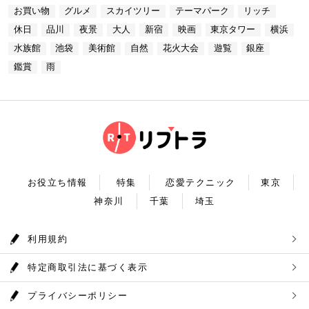
ッコー東京はホテルなので、そのままお泊り…なんて
水族館」より徒歩3分 営業時間：10：00～22：00
なら必ず訪れてほしい奥多摩湖民の水の2割を供給し
る素敵な時間をお過ごしください。
お買い物
グルメ
スカイツリー
テーマパーク
リッチ
コースも素敵ですよね♪ Terrace Dining TANGO
【17:00】ロマンチックな雰囲気で感動と癒しに浸る
ている奥多摩湖ですが、人工物とは思えない美しさが
住所：東京都港区台場2-6-1 グランドニッコー東京
プラネタリウム 最後に行きたいのは同じくサンシャ
あります。 湖畔には様々な見どころや観光施設があ
休日
品川
夜景
大人
新宿
映画
東京タワー
横浜
台場 30F【MAP】 アクセス：「新木場ヘリポート」
インシティにある、「コニカミノルタプラネタリウム
り、首都圏のオアシスとして親しまれています。 CH
からタクシーで10分 営業時間：ランチ11：30～1
満天」。ドームスクリーン全天に吸い込まれそうなほ
ECK！ 奥多摩湖 住所 ：MAP アクセス： 営業時
水族館
池袋
美術館
自然
花火大会
遊覧
銀座
4：30(L.O) ディナー17：00～22：00(L.
どの星空が広がり、まるで宇宙に飛び出したかのよう
間：常時開放 【18：30】奥多摩温泉 もえぎの湯 大
0) 定休日：木曜日 いかがだったでしょうか？今
な圧倒的な臨場感を体験することができます。ロマン
鑑賞
雨
自然の新鮮な空気とマイナスイオンを身体中に取り込
回は、リッチにお買い物&ヘリコプター遊覧でゴージ
チックな雰囲気のなか、感動と癒しに浸るプラネタリ
んだら、最後は温泉で疲れを癒しましょう。もえぎの
ャスな休日デートコースをご紹介しました。今回ご紹
ウムデートを満喫しましょう。特別なひと時を演出し
湯は奥多摩の地下深く、日本最古の地層といわれる古
介したスポットはどこも素敵で大人なひとときを演出
てくれますよ。 コニカミノルタプラネタリウム満天
生層より湧き出る奥多摩温泉の源泉100%の温泉で
してくれます。是非、思い出に残る素敵な時間をお過
住所：東京都豊島区東池袋3-1−3【MAP】 アクセ
す。露天風呂から多摩川の清流と山なみを望み、四季
ごしください。
ス：「ナンジャタウン」から徒歩2分 営業時間：11:
折々の風情をお楽しみいただけます。 食事処もあり
00～20:00 【19:00】有頂天するほど美味いハンバー
ますので、湯上りにリラックスしたらそのままご飯も
グでディナータイム♪ 雨の日デートを満喫した最後
頂けます。 奥多摩産の食材を使った料理が並び温泉
は、コニカミノルタプラネタリウム満天から徒歩8分
とごはんで疲れも癒されるかと思います。 CHECK！
のところにある洋食店「ウチョウテン」でディナータ
奥多摩温泉 もえぎの湯 住所 ：東京都西多摩郡奥多摩
イム。こちらは正統派のハンバーグを高コスパで食べ
町氷川119-1【MAP】 アクセス：奥多摩徒歩15分 営
られる人気店です。店名通りまさに有頂天になれる美
業時間：9：30～21：30まで 【まとめ】 いかがでし
お役立ち情報
特集
恋愛テクニック
東京
味しさという、口コミも多いです。注文を受けてから
たでしょうか。今回は秋の自然を満喫できる奥多摩デ
焼き始めるので、できたての熱々のハンバーグがいた
神奈川
千葉
埼玉
ートプランをご紹介させていただきました。大自然に
だけます。店内はテーブル席16席、カウンター席4席
囲まれ心身をリフレッシュして。一日歩き回った体を
あります。 ウチョウテン 住所：東京都豊島区南池
温泉で癒していただく奥多摩を存分に堪能できるかと
袋2-36-10【MAP】 アクセス：「コニカミノルタ満
思います。 是非休日のお出かけに参考にしていただ
利用規約
天」から徒歩9分 営業時間：ランチ11:30～14:30
ければ幸いです。
ディナー18:00～20:45 いかがだったで
しょうか？今回は、池袋の雨の日王道デートコースを
特定商取引法に基づく表示
ご紹介しました。今回ご紹介したスポットはどこも素
敵で大人なひとときを演出してくれます。是非思い出
に残る素敵な時間をお過ごしください。
プライバシーポリシー