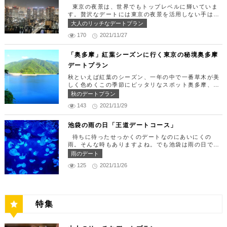
分 営業時間：ランチ11:30 ～ 15:00（L.O 14:00）
できたら「匠 誠」に向かいましょう。新宿駅東南口
東京の夜景は、世界でもトップレベルに輝いていま
ディナー18:00 ～ 22:00（L.O 19:00）
より徒歩1分ほど、新宿ユースビルPAXの6Fにありま
す。贅沢なデートには東京の夜景を活用しない手はあ
定休日：月曜日、火曜日、水曜日 【13:30】カレッ
す。 ランチタイムは「ばらちらし」のみで、普通盛
りません。今回はリッチにお買い物&ヘリコプター遊
大人のリッチなデートプラン
タ汐留でミュージカルの最高峰「劇団四季」を鑑賞！
りと大盛りが選べるメニューになっています。新鮮な
覧でゴージャスな休日デートコースをご紹介します！
美味しいランチでお腹を満たしたら、多彩なデートが
うにやいくら、海老など30種類以上の種類豊富な具
170
2021/11/27
日常的に乗る機会の少ないヘリコプターは、特別な日
楽しめる人気の複合商業施設「カレッタ汐留」でミュ
材がたっぷり入っており、見た目も一級品です。清潔
をうまく演出してくれますよ。 【12:00】六本木駅
ージカルの最高峰「劇団四季」を鑑賞するのはいかが
感のある空間でゆっくり食事ができますよ。 匠 誠
で待ち合わせ＆気楽に食べられる最高峰フレンチでラ
「奥多摩」紅葉シーズンに行く東京の秘境奥多摩
でしょうか。※オリゾントウキョウ(HORIZON TOK
住所：東京都新宿区新宿4-1-9 新宿ユースビル「PA
ンチタイム！ まずは六本木駅で待ち合わせ。集合で
YO)はカレッタ汐留の中にあります。 ミュージカル
デートプラン
X」 6F【MAP】 アクセス：「新宿駅」東南口より徒
きたら「トレフミヤモト」に向かいましょう。店舗は
の最高峰「劇団四季」を鑑賞し、特別で素敵な世界観
歩1分 営業時間：11:30～13:30(売り切れ仕舞い、1
六本木駅から徒歩2分ほど、六本木通りすぐにありま
秋といえば紅葉のシーズン、一年の中で一番草木が美
に浸ってください♪ 劇団四季 住所：東京都港区東新
8:00～23:00 定休日：祝日・月曜日 【13:30】新宿
す。 トレフミヤモトは、絶品フレンチ料理をお愉し
しく色めくこの季節にピッタリなスポット奥多摩、今
橋1-8-2 カレッタ汐留 1F【MAP】 アクセス： 「汐
御苑で四季折々の自然を眺めながら上質なひと時を♪
みいただけます。料理は全て日替わりで、シェフ拘り
回はそんな奥多摩の大自然を満喫できるデートプラン
留駅」より徒歩2分 営業時間：公演情報をご確認くだ
秋のデートプラン
美味しいランチでお腹を満たしたら、四季折々の自然
の「ソース」の旨味で包まれた繊細な料理との一期一
をご紹介します！ 【11：00】丹三郎、風情ある藁葺
さい 【17:00】四季折々の自然が彩る芝公園でお散
を眺めながら「新宿御苑」で上質なひとときを過ごす
会を味わってください。カジュアルに楽しいひと時を
143
2021/11/29
家屋で絶品そばに舌鼓 東京都の指定歴史建造物とさ
歩リフレッシュ 劇団四季で特別な時間を楽しんだあ
のはいかがでしょうか。新宿御苑は、東京ドーム約1
過ごせるレストランです。 トレフミヤモト 住所：
れている長屋門と、立派な茅葺の母屋を見学するだけ
とは、四季折々の自然が彩る芝公園を散策してリフレ
2個分にも及ぶ広大な敷地面積を有し、日本庭園やイ
東京都港区六本木7-17-20 明泉ビル1F【MAP】 アク
でも来る価値ありの蕎麦の名店「丹三郎」。まずはこ
ッシュしましょう♪カレッタ汐留からタクシーで10
池袋の雨の日「王道デートコース」
ギリス風庭園などが整備されており、四季折々の景色
セス：「六本木駅」より徒歩2分 営業時間：12:00～
ちらでご飯にしましょう！ そばがきは削りたてと思
分、徒歩25分ほどにあります。四季折々の自然とと
を楽しむことができます。和を感じる雰囲気のなか、
13:30(L.O)、18:00～21:30(L.O) 定休日：月曜日、
待ちに待ったせっかくのデートなのにあいにくの
われる、鰹節の薫りをまとったそれは、今まで食べて
もに風情ある景色を楽しむことができます。夕暮れ時
落ち着いた大人のデートを堪能しましょう。 新宿御
第四火曜日 【13:30】東京ミッドタウンで上質なひ
雨。そんな時もありますよね。でも池袋は雨の日でも
たそばがきは何だったの？っていうくらいに別次元の
はとくにおすすめで、東京タワーにオレンジ色がかか
苑 住所：東京都新宿区内藤町11番地【MAP】 アク
と時を♪ 美味しいランチでお腹を満たしたら、洗練さ
楽しめる、雨の日だからこそ行きたいデートスポット
逸品。もっちもちでそばの香りもたっててとても美味
雨のデート
り和み深い時間を演出してくれます。劇団四季を鑑賞
セス：「匠 誠」から徒歩8分 営業時間：9:00～16:0
れた空間で大人のデートを満喫できる「東京ミッドタ
がたくさんあります！今回は、池袋の雨の日王道デー
しい。そばがき目当てにここまで遠路はるばるやって
した後は、お散歩しながら感想を語り合うひと時を設
0（閉園は16:30） 【15:00】新宿ピカデリープラチ
125
2021/11/26
ウン」で上質なひとときを過ごすのはいかがでしょう
トコースをご紹介します。天気が悪いからといってテ
くるお客さんがたくさんいるそうです。 せいろは、
けてみませんか。クリスマスの時期にはイルミネーシ
ナシートでリッチに映画鑑賞 新宿御苑の後はプラチ
か。東京ミッドタウンは、個性的なショップや美術
ンションを下げず、思う存分デートを楽しんじゃいま
一見すると細目で緩そうですがとてもコシが強く最高
ョンが施され、よりいっそう素敵なスポットとなりま
ナシートを予約して贅沢な映画デートはいかがでしょ
館、公園が集結した複合施設です。リッチなショッピ
しょう！ 【12:00】池袋駅で待ち合わせ＆気楽に食
ののど越し。 奥多摩に来たら一度は行くべき名店で
す。 芝公園 住所：東京都港区芝公園1～4丁目【M
うか。新宿ピカデリーは、清潔感あふれる空間が特徴
ングを楽しんだり、美術館でアートに触れたり、緑豊
べられる最高峰フレンチでランチタイム！ まずは池
す。 CHECK！ 丹三郎 住所 ：東京都西多摩郡奥多摩
AP】 アクセス： 「カレッタ汐留」よりタクシー10
で、デートにも打ってつけの映画館です。プラチナシ
かな公園で散歩したりと、多彩な楽しみ方を提供して
袋駅で待ち合わせ。集合できたら「ESPRESSO D W
町丹三郎２６０【MAP】 アクセス：ＪＲ青梅線古里
分、徒歩25分 営業時間：24時間 【18:00】東京タワ
ートを指定すると、最高級の座席やラウンジルーム、
特集
くれます。 東京ミッドタウン 住所：東京都港区赤
ORKS 池袋」に向かいましょう。店舗は池袋駅東口
駅より徒歩１０分 営業時間：11:30〜15:00 【13：0
ーで最高の夕日と夜景を満喫 観光スポットの最後に
ウェルカムドリンクなどの嬉しい特典が付きます。カ
坂9-7-1【MAP】 アクセス：「六本木駅」直結 営業
から徒歩で10分弱ほどQプラザの2階にあります。小
0】鳩ノ巣渓谷で大自然を満喫 絶品のそばでお腹を満
行きたいのは、東京のシンボルとして愛され続ける東
ップルで座れる極上のシートでくつろぎながら映画を
時間：11：00～21：00 【15:30】日本最大の美術館
麦がテーマのカフェ＆バルで、焼きたてパンや打ちた
たした後は大自然に癒されましょう！ 「鳩ノ巣渓谷
京タワー。リッチに特別展望台から東京の街を一望す
楽しんでください。高級な特別感に浸れますよ。 新
でゆったりカフェタイム 東京ミッドタウンの後は日