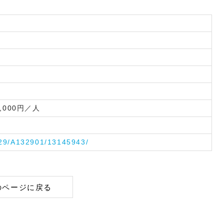
,000円／人
329/A132901/13145943/
のページに戻る