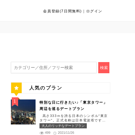
会員登録(7日間無料)
｜
ログイン
検索
人気のプラン
特別な日に行きたい♪「東京タワー」
周辺を巡るデートプラン
高さ333ｍを誇る日本のシンボル“東京
タワー”。正式名称は日本電波塔です
（豆知識）。観光名所である東京タワー
大人のリッチなデートプラン
周辺には少しリッチなデートを楽しめる
499
2021/11/26
スポット多数です！「記念日や友達の誕