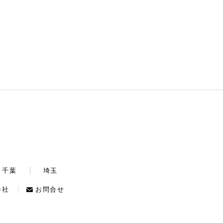
と思います。 是非休日のお出かけに参
でしょうか？今回は、池袋の雨の日王道
考にしていただければ幸いです。
デートコースをご紹介しました。今回ご
紹介したスポットはどこも素敵で大人な
ひとときを演出してくれます。是非思い
出に残る素敵な時間をお過ごしくださ
い。
千葉
埼玉
会社
お問合せ