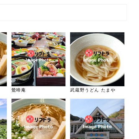
鶯啼庵
武蔵野うどん たまや