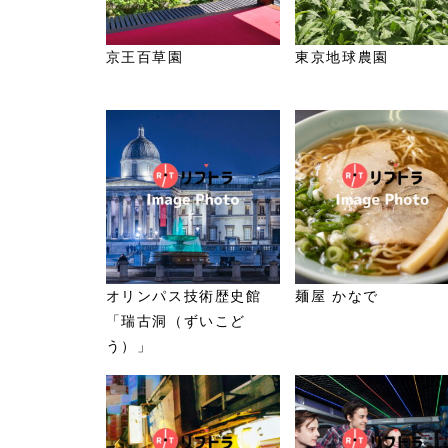
京王百草園
東京地球農園
オリンパス技術歴史館
麺屋 かなで
「瑞古洞（ずいこど
う）」