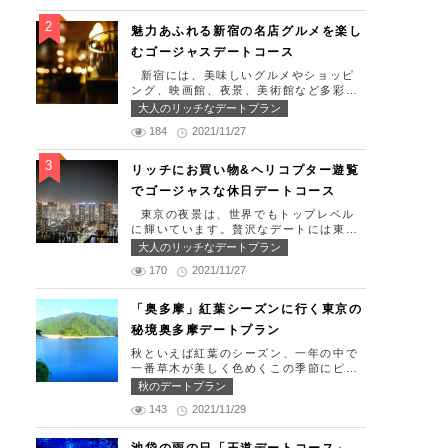
生日、日頃頑張っているご褒美としてリ
ッチなお出掛けを楽しみたい！」そんな
魅力あふれる新宿の名店グルメを楽し
方のために東京タワー周辺のおすすめコ
むゴージャスデートコース
ースを紹介します！ 【11:30】汐留駅で
待ち合わせ＆地上210ｍのスカイレスト
新宿には、美味しいグルメやショッピ
ランでランチタイム！ まずは汐留駅で
ング、映画館、夜景、美術館など多彩な
待ち合わせ。集合できたら「オリゾント
デートスポットが存在します。今回はそ
大人のリッチなデートプラン
ウキョウ （HORIZON TOKYO）」に
んな魅力あふれる新宿の名店グルメを楽
向かいましょう。店舗は汐留駅から徒歩
184
2021/11/27
しむゴージャスデートコースをご紹介し
2分ほど、カレッタ汐留の47階にありま
ます！歌舞伎町や居酒屋などのイメージ
す。地上210mカップルシートは全席窓
が強いですが、まったりとくつろげるス
リッチにお買い物&ヘリコプター遊覧
際にありプライベート空間を大切にしな
ポットも沢山あります。あなたの特別な
でゴージャスな休日デートコース
がら、絶景を楽しむ事が出来ます。空中
日をうまく演出してくれます。 【12:0
でお食事を楽しむ感覚を味わえる、東京
0】新宿駅で待ち合わせ＆美味しくて綺
東京の夜景は、世界でもトップレベル
で一番ロマンチックな時を過ごせるレス
麗なばらちらしでゆったりランチタイ
に輝いています。贅沢なデートには東京
トランです。 オリゾントウキョウ （H
ム！ まずは新宿駅で待ち合わせ。集合
の夜景を活用しない手はありません。今
大人のリッチなデートプラン
ORIZON TOKYO） 住所：東京都港区
できたら「匠 誠」に向かいましょう。
回はリッチにお買い物&ヘリコプター遊
東新橋1-8-2 カレッタ汐留 47F【MA
新宿駅東南口より徒歩1分ほど、新宿ユ
170
2021/11/27
覧でゴージャスな休日デートコースをご
P】 アクセス： 「汐留駅」より徒歩2分
ースビルPAXの6Fにあります。 ランチ
紹介します！日常的に乗る機会の少ない
営業時間：ランチ11:30 ～ 15:00（L.O
タイムは「ばらちらし」のみで、普通盛
ヘリコプターは、特別な日をうまく演出
「奥多摩」紅葉シーズンに行く東京の
14:00） ディナー18:00 ～ 2
りと大盛りが選べるメニューになってい
してくれますよ。 【12:00】六本木駅で
2:00（L.O 19:00） 定休日：月曜日、
秘境奥多摩デートプラン
ます。新鮮なうにやいくら、海老など30
待ち合わせ＆気楽に食べられる最高峰フ
火曜日、水曜日 【13:30】カレッタ汐留
種類以上の種類豊富な具材がたっぷり入
レンチでランチタイム！ まずは六本木
秋といえば紅葉のシーズン、一年の中で
でミュージカルの最高峰「劇団四季」を
っており、見た目も一級品です。清潔感
駅で待ち合わせ。集合できたら「トレフ
一番草木が美しく色めくこの季節にピッ
鑑賞！ 美味しいランチでお腹を満たし
のある空間でゆっくり食事ができます
ミヤモト」に向かいましょう。店舗は六
タリなスポット奥多摩、今回はそんな奥
たら、多彩なデートが楽しめる人気の複
秋のデートプラン
よ。 匠 誠 住所：東京都新宿区新宿4-
本木駅から徒歩2分ほど、六本木通りす
多摩の大自然を満喫できるデートプラン
合商業施設「カレッタ汐留」でミュージ
1-9 新宿ユースビル「PAX」 6F【MA
ぐにあります。 トレフミヤモトは、絶
143
2021/11/29
をご紹介します！ 【11：00】丹三郎、
カルの最高峰「劇団四季」を鑑賞するの
P】 アクセス：「新宿駅」東南口より徒
品フレンチ料理をお愉しみいただけま
風情ある藁葺家屋で絶品そばに舌鼓 東
はいかがでしょうか。※オリゾントウキ
歩1分 営業時間：11:30～13:30(売り切
す。料理は全て日替わりで、シェフ拘り
京都の指定歴史建造物とされている長屋
ョウ(HORIZON TOKYO)はカレッタ汐