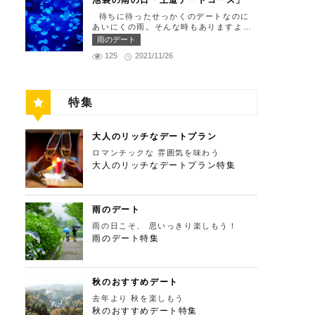
池袋の雨の日「王道デートコース」
れ仕舞い、18:00～23:00 定休日：祝
の「ソース」の旨味で包まれた繊細な料
門と、立派な茅葺の母屋を見学するだけ
留の中にあります。 ミュージカルの最
日・月曜日 【13:30】新宿御苑で四季
理との一期一会を味わってください。カ
待ちに待ったせっかくのデートなのに
でも来る価値ありの蕎麦の名店「丹三
高峰「劇団四季」を鑑賞し、特別で素敵
折々の自然を眺めながら上質なひと時を
ジュアルに楽しいひと時を過ごせるレス
あいにくの雨。そんな時もありますよ
郎」。まずはこちらでご飯にしましょ
な世界観に浸ってください♪ 劇団四季
♪ 美味しいランチでお腹を満たしたら、
トランです。 トレフミヤモト 住所：
ね。でも池袋は雨の日でも楽しめる、雨
う！ そばがきは削りたてと思われる、
雨のデート
住所：東京都港区東新橋1-8-2 カレッタ
四季折々の自然を眺めながら「新宿御
東京都港区六本木7-17-20 明泉ビル1F
の日だからこそ行きたいデートスポット
鰹節の薫りをまとったそれは、今まで食
汐留 1F【MAP】 アクセス： 「汐留
苑」で上質なひとときを過ごすのはいか
125
2021/11/26
【MAP】 アクセス：「六本木駅」より
がたくさんあります！今回は、池袋の雨
べてたそばがきは何だったの？っていう
駅」より徒歩2分 営業時間：公演情報を
がでしょうか。新宿御苑は、東京ドーム
徒歩2分 営業時間：12:00～13:30(L.
の日王道デートコースをご紹介します。
くらいに別次元の逸品。もっちもちでそ
ご確認ください 【17:00】四季折々の自
約12個分にも及ぶ広大な敷地面積を有
O)、18:00～21:30(L.O) 定休日：月曜
天気が悪いからといってテンションを下
ばの香りもたっててとても美味しい。そ
然が彩る芝公園でお散歩リフレッシュ
し、日本庭園やイギリス風庭園などが整
日、第四火曜日 【13:30】東京ミッドタ
げず、思う存分デートを楽しんじゃいま
ばがき目当てにここまで遠路はるばるや
劇団四季で特別な時間を楽しんだあと
備されており、四季折々の景色を楽しむ
ウンで上質なひと時を♪ 美味しいランチ
特集
しょう！ 【12:00】池袋駅で待ち合わせ
ってくるお客さんがたくさんいるそうで
は、四季折々の自然が彩る芝公園を散策
ことができます。和を感じる雰囲気のな
でお腹を満たしたら、洗練された空間で
＆気楽に食べられる最高峰フレンチでラ
す。 せいろは、一見すると細目で緩そ
してリフレッシュしましょう♪カレッタ
か、落ち着いた大人のデートを堪能しま
大人のデートを満喫できる「東京ミッド
ンチタイム！ まずは池袋駅で待ち合わ
うですがとてもコシが強く最高ののど越
汐留からタクシーで10分、徒歩25分ほ
しょう。 新宿御苑 住所：東京都新宿
タウン」で上質なひとときを過ごすのは
せ。集合できたら「ESPRESSO D WO
し。 奥多摩に来たら一度は行くべき名
どにあります。四季折々の自然とともに
大人のリッチなデートプラン
区内藤町11番地【MAP】 アクセス：
いかがでしょうか。東京ミッドタウン
RKS 池袋」に向かいましょう。店舗は
店です。 CHECK！ 丹三郎 住所 ：東京
風情ある景色を楽しむことができます。
「匠 誠」から徒歩8分 営業時間：9:00
は、個性的なショップや美術館、公園が
ロマンチックな 雰囲気を味わう
池袋駅東口から徒歩で10分弱ほどQプラ
都西多摩郡奥多摩町丹三郎２６０【MA
夕暮れ時はとくにおすすめで、東京タワ
～16:00（閉園は16:30） 【15:00】新
集結した複合施設です。リッチなショッ
ザの2階にあります。小麦がテーマのカ
大人のリッチなデートプラン特集
P】 アクセス：ＪＲ青梅線古里駅より徒
ーにオレンジ色がかかり和み深い時間を
宿ピカデリープラチナシートでリッチに
ピングを楽しんだり、美術館でアートに
フェ＆バルで、焼きたてパンや打ちたて
歩１０分 営業時間：11:30〜15:00 【1
演出してくれます。劇団四季を鑑賞した
映画鑑賞 新宿御苑の後はプラチナシー
触れたり、緑豊かな公園で散歩したり
生パスタが味わえます。おすすめは、名
3：00】鳩ノ巣渓谷で大自然を満喫 絶品
後は、お散歩しながら感想を語り合うひ
トを予約して贅沢な映画デートはいかが
と、多彩な楽しみ方を提供してくれま
物の世界一やわららかい食パンのワンハ
のそばでお腹を満たした後は大自然に癒
と時を設けてみませんか。クリスマスの
でしょうか。新宿ピカデリーは、清潔感
す。 東京ミッドタウン 住所：東京都
ンドレッド！店内の雰囲気よく、カジュ
されましょう！ 「鳩ノ巣渓谷（はとの
雨のデート
時期にはイルミネーションが施され、よ
あふれる空間が特徴で、デートにも打っ
港区赤坂9-7-1【MAP】 アクセス：「六
アルに楽しいひと時を過ごせますよ。
すけいこく）」は、東京都の西部の奥多
りいっそう素敵なスポットとなります。
てつけの映画館です。プラチナシートを
雨の日こそ、 思いっきり楽しもう！
本木駅」直結 営業時間：11：00～21：
ESPRESSO D WORKS 池袋 住所：東
摩町にある渓谷です。道路から約40m断
芝公園 住所：東京都港区芝公園1～4丁
指定すると、最高級の座席やラウンジル
00 【15:30】日本最大の美術館でゆった
雨のデート特集
京都豊島区東池袋1-30-3 キュープラザ
崖の下にあり、多摩川の清流と様々な形
目【MAP】 アクセス： 「カレッタ汐
ーム、ウェルカムドリンクなどの嬉しい
りカフェタイム 東京ミッドタウンの後
池袋【MAP】 アクセス：「池袋駅」東
をした岩が美しい渓谷を作り出していま
留」よりタクシー10分、徒歩25分 営業
特典が付きます。カップルで座れる極上
は日本最大の美術館「国立新美術館」を
口より徒歩10分 営業時間：ランチ11:00
す。 夏場は新緑を楽しむことができ、
時間：24時間 【18:00】東京タワーで最
のシートでくつろぎながら映画を楽しん
訪れてみてはいかがでしょうか。国立新
～ 14:00 ディナー17:00 ～
秋の紅葉は絶景。日々の疲れを癒やした
高の夕日と夜景を満喫 観光スポットの
でください。高級な特別感に浸れます
美術館はコレクションを持たず、国内最
21:00 定休日：無 【13:30】池袋でリゾ
り、リフレッシュするにはうってつけの
秋のおすすめデート
最後に行きたいのは、東京のシンボルと
よ。 新宿ピカデリー 住所：東京都新
大級の展示スペースを活かして多彩な展
ート気分が味わえる癒しの水族館デート
観光スポット。 秋は木々が色鮮やかに
して愛され続ける東京タワー。リッチに
宿区新宿3-15-15【MAP】 アクセス：
去年より 秋を楽しもう
覧会を開催しています。雰囲気抜群の素
美味しいランチでお腹を満たしたら、天
紅葉します。鮮やかな紅葉と多摩川の清
特別展望台から東京の街を一望する最高
「新宿御苑」より徒歩10分 営業時間：
敵な空間でリッチなお出掛けを演出して
秋のおすすめデート特集
空のオアシスをコンセプトに南国リゾー
流で、紅葉狩りをしてみてはいかがでし