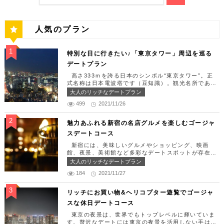
人気のプラン
特別な日に行きたい♪「東京タワー」周辺を巡る
デートプラン
高さ333ｍを誇る日本のシンボル“東京タワー”。正
式名称は日本電波塔です（豆知識）。観光名所である
東京タワー周辺には少しリッチなデートを楽しめるス
大人のリッチなデートプラン
ポット多数です！「記念日や友達の誕生日、日頃頑張
499
2021/11/26
っているご褒美としてリッチなお出掛けを楽しみた
い！」そんな方のために東京タワー周辺のおすすめコ
ースを紹介します！ 【11:30】汐留駅で待ち合わせ
魅力あふれる新宿の名店グルメを楽しむゴージャ
＆地上210ｍのスカイレストランでランチタイム！
スデートコース
まずは汐留駅で待ち合わせ。集合できたら「オリゾン
トウキョウ （HORIZON TOKYO）」に向かいまし
新宿には、美味しいグルメやショッピング、映画
ょう。店舗は汐留駅から徒歩2分ほど、カレッタ汐留
館、夜景、美術館など多彩なデートスポットが存在し
の47階にあります。地上210mカップルシートは全席
ます。今回はそんな魅力あふれる新宿の名店グルメを
大人のリッチなデートプラン
窓際にありプライベート空間を大切にしながら、絶景
楽しむゴージャスデートコースをご紹介します！歌舞
を楽しむ事が出来ます。空中でお食事を楽しむ感覚を
184
2021/11/27
伎町や居酒屋などのイメージが強いですが、まったり
味わえる、東京で一番ロマンチックな時を過ごせるレ
とくつろげるスポットも沢山あります。あなたの特別
ストランです。 オリゾントウキョウ （HORIZON
な日をうまく演出してくれます。 【12:00】新宿駅
リッチにお買い物&ヘリコプター遊覧でゴージャ
TOKYO） 住所：東京都港区東新橋1-8-2 カレッタ
で待ち合わせ＆美味しくて綺麗なばらちらしでゆった
スな休日デートコース
汐留 47F【MAP】 アクセス： 「汐留駅」より徒歩2
りランチタイム！ まずは新宿駅で待ち合わせ。集合
分 営業時間：ランチ11:30 ～ 15:00（L.O 14:00）
できたら「匠 誠」に向かいましょう。新宿駅東南口
東京の夜景は、世界でもトップレベルに輝いていま
ディナー18:00 ～ 22:00（L.O 19:00）
より徒歩1分ほど、新宿ユースビルPAXの6Fにありま
す。贅沢なデートには東京の夜景を活用しない手はあ