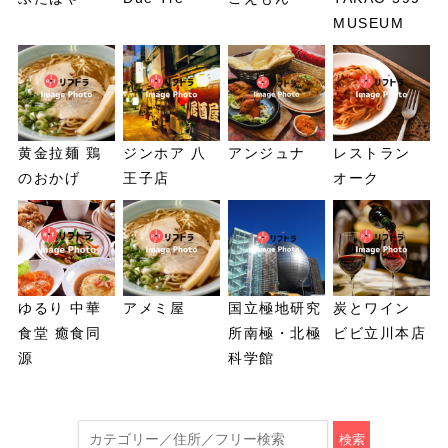
MUSEUM
黄金拉麺 鶏
ジンホア 八
アンジュナ
レストラン
のおかげ
王子店
オーク
ゆるり 中華
アメミ屋
国立極地研究
炭とワイン
食堂 癒食同
所南極・北極
ビビ立川本店
源
科学館
検索