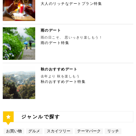
摩川の清流と様々な形をした岩が美しい渓谷を作り出
の人が訪れます。宝石をちりばめたような光り輝く夜
間：上映作品により異なる 【17:45】大パノラマの
大人のリッチなデートプラン特集
ず、国内最大級の展示スペースを活かして多彩な展覧
ESPRESSO D WORKS 池袋 住所：東京都豊島区
しています。 夏場は新緑を楽しむことができ、秋の
景が目の前に広がり、リッチなデートにぴったりのス
夜景を望める穴場のデートスポット 夜が近づいてき
会を開催しています。雰囲気抜群の素敵な空間でリッ
東池袋1-30-3 キュープラザ池袋【MAP】 アクセ
紅葉は絶景。日々の疲れを癒やしたり、リフレッシュ
ポットです。 東京タワー 住所：東京都港区芝公園4
たら行きたいのは、東京都庁展望室です！新宿ピカデ
チなお出掛けを演出してくれますよ。アートももちろ
ス：「池袋駅」東口より徒歩10分 営業時間：ランチ
するにはうってつけの観光スポット。 秋は木々が色
-2-8【MAP】 アクセス： 「芝公園」より徒歩2分 営
リーから徒歩20分ほどにあります。東京の夜景は、
ん、最大12の展覧会を同時開催でき、一度に複数の
11:00 ～ 14:00 ディナー17:00 ～ 21:00
鮮やかに紅葉します。鮮やかな紅葉と多摩川の清流
業時間：展望台9:00～22:00（入場は21:45まで）
世界でもトップレベルに輝いています。贅沢なデート
展示を楽しむことができます。 国立新美術館 住
定休日：無 【13:30】池袋でリゾート気分が味わえ
で、紅葉狩りをしてみてはいかがでしょうか。 吊り
特別展望台9:00～21:30（入場は21:00ま
には東京の夜景を活用しない手はありません。東京タ
所：東京都港区六本木7-22−2【MAP】 アクセス：
る癒しの水族館デート 美味しいランチでお腹を満た
橋の「鳩ノ巣小橋」からの眺めも必見です。吊り橋効
で） 【19:00】東京タワーを眺めながら特別なディ
ワーはもちろん、遠くにお台場やスカイツリーも望め
雨のデート
「東京ミッドタウン」より徒歩3分 営業時間：10：0
したら、天空のオアシスをコンセプトに南国リゾート
果も狙っていきましょう（笑） CHECK！ 鳩ノ巣渓
ナータイムを♪ デートを一日満喫した最後は東京タワ
ます。日常的に見る機会の少ない東京を一望できる夜
0～18：00 【17:45】ヘリコプターで東京の夜景を
をイメージした「サンシャイン水族館」に向かいまし
谷 住所 ： 東京都西多摩郡奥多摩町棚澤【MAP】 ア
雨の日こそ、 思いっきり楽しもう！
ーに最も近いレストラン「Terrace Dining TANGO
景は、特別な日をうまく演出してくれますよ。 東京
一望 最後は東京の夜景を一望できるヘリ遊覧です！
ょう。サンシャイン水族館は、落ち着いた雰囲気のな
クセス：JR青梅線 鳩ノ巣駅より徒歩10分 営業時
（テラスダイニング タンゴ）」で特別なディナー。
雨のデート特集
都庁 住所：東京都新宿区西新宿2-8-1【MAP】 アク
六本木周辺からタクシーで20分ほどの新木場にヘリ
か、海中を散歩しているような気分に浸れます。屋外
間：常時開放 【15：00】自然の神秘！日原鍾乳洞
東京タワーから道路を挟んで向かいにあります。タン
セス：「新宿ピカデリー」から徒歩約20分 営業時
ポートがあります。東京の夜景は、世界でもトップレ
エリアは水と緑に包まれた非日常的な空間が広がりま
日原鍾乳洞は東京都西多摩郡奥多摩町日原にある鍾乳
ゴは、まるで異国にいるかのような感覚を味わうこと
間：9:30～23:00 【19:00】逸品ステーキを楽しむ特
ベルに輝いています。贅沢なデートには東京の夜景を
す。雨の日でも都心にいながらリゾート気分を満喫し
洞で、総延長1270ｍ、高低差134ｍの東京都指定天
ができるダイニングレストランです。おすすめは、お
別なディナータイムを♪ 夜景の美しさの興奮が冷めな
活用しない手はありません。ヘリ遊覧は10分20,000
てくださいね。 サンシャイン水族館 住所：東京都
然記念物で、規模は埼玉県秩父市の龍谷洞と並び関東
口の中でとろけるフォアグラ寿司！東京タワーが見え
い彼女を連れて向かうのは、都庁から徒歩で15分ほ
円台からなので意外とリーズナブルに感じる方も多い
豊島区東池袋3-1【MAP】 アクセス：「ESPRESSO
最大級の鍾乳洞です。 鍾乳洞とは、石灰岩の中にで
る大人な空間で食べるディナーは、きっと特別な思い
どにある最高級ステーキが愉しめるボニュ （Bon.n
のではないでしょうか。日常的に乗る機会の少ないヘ
D WORKS 池袋」より徒歩5分 営業時間：[4月～10
きた洞窟のことで、地下を流れる水が石灰岩の侵食を
秋のおすすめデート
出になること間違いなしです！ Terrace Dining TA
u）。ボニュは、美食家のシェフによる逸品ステーキ
リコプターは、特別な日をうまく演出してくれます
月]10：00～20：00 (入館は19：30) [11
繰り返すことで発達するとされています。天井からつ
NGO 住所：東京都港区芝公園3-5-4渋澤ビル 1F【M
を堪能できるステーキ店です。欠かさずに食べたいお
去年より 秋を楽しもう
よ。 東京タワー 住所：東京都江東区新木場4-7−25
月～2月]10：00～18：00 (入館は17：30) 【15:3
ららのように垂れ下がる鍾乳石は、わずか1センチ伸
AP】 アクセス： 「東京タワー」より徒歩2分 営業時
すすめは、ボニュ焼き！きめ細やかなピンク色のお肉
【MAP】 アクセス：「六本木周辺」からタクシーで
秋のおすすめデート特集
0】雨の日デートには打ってつけの屋内型テーマパー
びるのにおよそ70年もの年月を要するのだとか。 ま
間：【平日】ランチ11：30～15：00(L.O14:00)
は、噛みしめるほどに口の中で旨味が染み出します。
約20分 営業時間：9:00～(詳細はHPにてご確認くだ
ク サンシャイン水族館の後は、池袋サンシャインシ
さに大自然の神秘、まるで異界のような空間に東京で
ディナー17：00～23：30(L.O22:
記念日など、特別な日にぴったりです。 ボニュ（B
さい) 【19:00】東京湾岸の光を間近で楽しむ特別な
ティにある国内最大級の屋内型テーマパーク「ナンジ
あって非日常感を味わえます。 CHECK！ 日原鍾乳
30) 【休日】ランチ11：30～16：00(L.O
on.nu） 住所：東京都渋谷区代々木4-22-17 クイー
ディナータイムを♪ 夜景の美しさの興奮が冷めない彼
ャタウン」へ。ナンジャタウンは、雨の日に打って付
洞 住所 ：東京都西多摩郡奥多摩町日原１０５２【M
15:00) ディナー17：00～23：3
ンズ代々木 1F【MAP】 アクセス：「都庁」から徒
女を連れて向かうのは、ヘリポートからタクシーで1
けのテーマパークです！フロア内はそれぞれコンセプ
AP】 アクセス：日原鍾乳洞行終点下車 徒歩約５分
0(L.O22:30 いかがだったでしょうか？今回は、
歩約15分 営業時間：ランチ12：00～14：00
0分ほどにあるお台場の鉄板焼銀杏。先ほどまで上か
トをもった3つの街で構成されており、個性豊かなア
営業時間：４/１～11/30 午前９時～午後５時 1
記念日などの特別な日に使いたい東京タワー周辺のリ
ディナー 18：00～21:00 定休日：不定休 い
ら眺めていた東京湾岸の光を、今度は間近で楽しみま
トラクションにくわえ、2つのフードテーマパークが
2/１～３/31 午前９時～午後４時30分 【17：00】
ッチなデートプランをご紹介しました。今回ご紹介し
かがだったでしょうか？今回は、魅力あふれる新宿の
す。 カウンターからレインボーブリッジや東京タワ
備わっていることで有名です。ご当地グルメも思う存
奥多摩湖 奥多摩湖は、東京都と山梨県にある人口の
たスポットはどこも素敵で大人なひとときを演出して
ジャンルで探す
名店グルメを楽しむゴージャスデートコースをご紹介
ーが一望できる大きな窓があります。景色を眺めなが
分堪能できます♪ ナンジャタウン 住所：東京都豊島
貯水池です。水道専用の貯水池としては日本最大級の
くれます。是非、思い出に残る素敵な時間をお過ごし
しました。今回ご紹介したスポットはどこも素敵で大
ら進む鉄板焼きのコースはおすすめです。グランドニ
区東池袋3-1−3【MAP】 アクセス：「サンシャイン
規模を誇っています！ 奥多摩でドライブデートする
ください。
人なひとときを演出してくれます。是非、思い出に残
ッコー東京はホテルなので、そのままお泊り…なんて
水族館」より徒歩3分 営業時間：10：00～22：00
なら必ず訪れてほしい奥多摩湖民の水の2割を供給し
る素敵な時間をお過ごしください。
お買い物
グルメ
スカイツリー
テーマパーク
リッチ
コースも素敵ですよね♪ Terrace Dining TANGO
【17:00】ロマンチックな雰囲気で感動と癒しに浸る
ている奥多摩湖ですが、人工物とは思えない美しさが
住所：東京都港区台場2-6-1 グランドニッコー東京