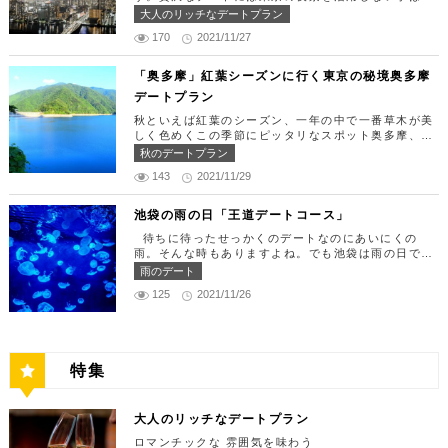
定休日：月曜日、火曜日、水曜日 【13:30】カレッ
す。 ランチタイムは「ばらちらし」のみで、普通盛
りません。今回はリッチにお買い物&ヘリコプター遊
大人のリッチなデートプラン
タ汐留でミュージカルの最高峰「劇団四季」を鑑賞！
りと大盛りが選べるメニューになっています。新鮮な
覧でゴージャスな休日デートコースをご紹介します！
美味しいランチでお腹を満たしたら、多彩なデートが
うにやいくら、海老など30種類以上の種類豊富な具
170
2021/11/27
日常的に乗る機会の少ないヘリコプターは、特別な日
楽しめる人気の複合商業施設「カレッタ汐留」でミュ
材がたっぷり入っており、見た目も一級品です。清潔
をうまく演出してくれますよ。 【12:00】六本木駅
ージカルの最高峰「劇団四季」を鑑賞するのはいかが
感のある空間でゆっくり食事ができますよ。 匠 誠
で待ち合わせ＆気楽に食べられる最高峰フレンチでラ
「奥多摩」紅葉シーズンに行く東京の秘境奥多摩
でしょうか。※オリゾントウキョウ(HORIZON TOK
住所：東京都新宿区新宿4-1-9 新宿ユースビル「PA
ンチタイム！ まずは六本木駅で待ち合わせ。集合で
YO)はカレッタ汐留の中にあります。 ミュージカル
デートプラン
X」 6F【MAP】 アクセス：「新宿駅」東南口より徒
きたら「トレフミヤモト」に向かいましょう。店舗は
の最高峰「劇団四季」を鑑賞し、特別で素敵な世界観
歩1分 営業時間：11:30～13:30(売り切れ仕舞い、1
六本木駅から徒歩2分ほど、六本木通りすぐにありま
秋といえば紅葉のシーズン、一年の中で一番草木が美
に浸ってください♪ 劇団四季 住所：東京都港区東新
8:00～23:00 定休日：祝日・月曜日 【13:30】新宿
す。 トレフミヤモトは、絶品フレンチ料理をお愉し
しく色めくこの季節にピッタリなスポット奥多摩、今
橋1-8-2 カレッタ汐留 1F【MAP】 アクセス： 「汐
御苑で四季折々の自然を眺めながら上質なひと時を♪
みいただけます。料理は全て日替わりで、シェフ拘り
回はそんな奥多摩の大自然を満喫できるデートプラン
留駅」より徒歩2分 営業時間：公演情報をご確認くだ
秋のデートプラン
美味しいランチでお腹を満たしたら、四季折々の自然
の「ソース」の旨味で包まれた繊細な料理との一期一
をご紹介します！ 【11：00】丹三郎、風情ある藁葺
さい 【17:00】四季折々の自然が彩る芝公園でお散
を眺めながら「新宿御苑」で上質なひとときを過ごす
会を味わってください。カジュアルに楽しいひと時を
143
2021/11/29
家屋で絶品そばに舌鼓 東京都の指定歴史建造物とさ
歩リフレッシュ 劇団四季で特別な時間を楽しんだあ
のはいかがでしょうか。新宿御苑は、東京ドーム約1
過ごせるレストランです。 トレフミヤモト 住所：
れている長屋門と、立派な茅葺の母屋を見学するだけ
とは、四季折々の自然が彩る芝公園を散策してリフレ
2個分にも及ぶ広大な敷地面積を有し、日本庭園やイ
東京都港区六本木7-17-20 明泉ビル1F【MAP】 アク
でも来る価値ありの蕎麦の名店「丹三郎」。まずはこ
ッシュしましょう♪カレッタ汐留からタクシーで10
池袋の雨の日「王道デートコース」
ギリス風庭園などが整備されており、四季折々の景色
セス：「六本木駅」より徒歩2分 営業時間：12:00～
ちらでご飯にしましょう！ そばがきは削りたてと思
分、徒歩25分ほどにあります。四季折々の自然とと
を楽しむことができます。和を感じる雰囲気のなか、
13:30(L.O)、18:00～21:30(L.O) 定休日：月曜日、
待ちに待ったせっかくのデートなのにあいにくの
われる、鰹節の薫りをまとったそれは、今まで食べて
もに風情ある景色を楽しむことができます。夕暮れ時
落ち着いた大人のデートを堪能しましょう。 新宿御
第四火曜日 【13:30】東京ミッドタウンで上質なひ
雨。そんな時もありますよね。でも池袋は雨の日でも
たそばがきは何だったの？っていうくらいに別次元の
はとくにおすすめで、東京タワーにオレンジ色がかか
苑 住所：東京都新宿区内藤町11番地【MAP】 アク
と時を♪ 美味しいランチでお腹を満たしたら、洗練さ
楽しめる、雨の日だからこそ行きたいデートスポット
逸品。もっちもちでそばの香りもたっててとても美味
雨のデート
り和み深い時間を演出してくれます。劇団四季を鑑賞
セス：「匠 誠」から徒歩8分 営業時間：9:00～16:0
れた空間で大人のデートを満喫できる「東京ミッドタ
がたくさんあります！今回は、池袋の雨の日王道デー
しい。そばがき目当てにここまで遠路はるばるやって
した後は、お散歩しながら感想を語り合うひと時を設
0（閉園は16:30） 【15:00】新宿ピカデリープラチ
125
2021/11/26
ウン」で上質なひとときを過ごすのはいかがでしょう
トコースをご紹介します。天気が悪いからといってテ
くるお客さんがたくさんいるそうです。 せいろは、
けてみませんか。クリスマスの時期にはイルミネーシ
ナシートでリッチに映画鑑賞 新宿御苑の後はプラチ
か。東京ミッドタウンは、個性的なショップや美術
ンションを下げず、思う存分デートを楽しんじゃいま
一見すると細目で緩そうですがとてもコシが強く最高
ョンが施され、よりいっそう素敵なスポットとなりま
ナシートを予約して贅沢な映画デートはいかがでしょ
館、公園が集結した複合施設です。リッチなショッピ
しょう！ 【12:00】池袋駅で待ち合わせ＆気楽に食
ののど越し。 奥多摩に来たら一度は行くべき名店で
す。 芝公園 住所：東京都港区芝公園1～4丁目【M
うか。新宿ピカデリーは、清潔感あふれる空間が特徴
ングを楽しんだり、美術館でアートに触れたり、緑豊
べられる最高峰フレンチでランチタイム！ まずは池
す。 CHECK！ 丹三郎 住所 ：東京都西多摩郡奥多摩
AP】 アクセス： 「カレッタ汐留」よりタクシー10
で、デートにも打ってつけの映画館です。プラチナシ
かな公園で散歩したりと、多彩な楽しみ方を提供して
袋駅で待ち合わせ。集合できたら「ESPRESSO D W
町丹三郎２６０【MAP】 アクセス：ＪＲ青梅線古里
分、徒歩25分 営業時間：24時間 【18:00】東京タワ
ートを指定すると、最高級の座席やラウンジルーム、
特集
くれます。 東京ミッドタウン 住所：東京都港区赤
ORKS 池袋」に向かいましょう。店舗は池袋駅東口
駅より徒歩１０分 営業時間：11:30〜15:00 【13：0
ーで最高の夕日と夜景を満喫 観光スポットの最後に
ウェルカムドリンクなどの嬉しい特典が付きます。カ
坂9-7-1【MAP】 アクセス：「六本木駅」直結 営業
から徒歩で10分弱ほどQプラザの2階にあります。小
0】鳩ノ巣渓谷で大自然を満喫 絶品のそばでお腹を満
行きたいのは、東京のシンボルとして愛され続ける東
ップルで座れる極上のシートでくつろぎながら映画を
時間：11：00～21：00 【15:30】日本最大の美術館
麦がテーマのカフェ＆バルで、焼きたてパンや打ちた
たした後は大自然に癒されましょう！ 「鳩ノ巣渓谷
京タワー。リッチに特別展望台から東京の街を一望す
楽しんでください。高級な特別感に浸れますよ。 新
でゆったりカフェタイム 東京ミッドタウンの後は日
て生パスタが味わえます。おすすめは、名物の世界一
大人のリッチなデートプラン
（はとのすけいこく）」は、東京都の西部の奥多摩町
る最高の景色を堪能しましょう。スカイツリーが出来
宿ピカデリー 住所：東京都新宿区新宿3-15-15【MA
本最大の美術館「国立新美術館」を訪れてみてはいか
やわららかい食パンのワンハンドレッド！店内の雰囲
にある渓谷です。道路から約40m断崖の下にあり、多
てもなお、東京タワーの幻想的な空間に魅了され多く
P】 アクセス：「新宿御苑」より徒歩10分 営業時
ロマンチックな 雰囲気を味わう
がでしょうか。国立新美術館はコレクションを持た
気よく、カジュアルに楽しいひと時を過ごせますよ。