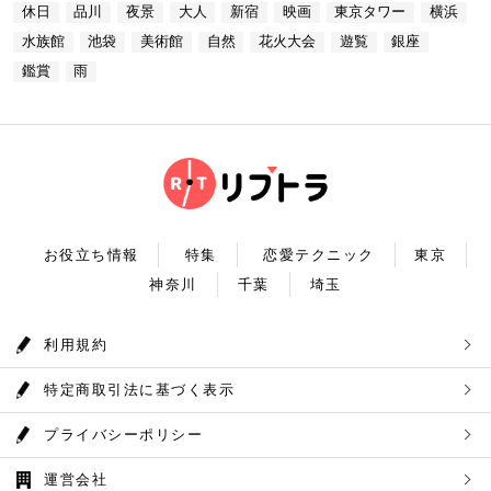
プラネタリウム 最後に行きたいのは同じくサンシャ
あります。 湖畔には様々な見どころや観光施設があ
休日
品川
夜景
大人
新宿
映画
東京タワー
横浜
台場 30F【MAP】 アクセス：「新木場ヘリポート」
インシティにある、「コニカミノルタプラネタリウム
り、首都圏のオアシスとして親しまれています。 CH
からタクシーで10分 営業時間：ランチ11：30～1
満天」。ドームスクリーン全天に吸い込まれそうなほ
ECK！ 奥多摩湖 住所 ：MAP アクセス： 営業時
水族館
池袋
美術館
自然
花火大会
遊覧
銀座
4：30(L.O) ディナー17：00～22：00(L.
どの星空が広がり、まるで宇宙に飛び出したかのよう
間：常時開放 【18：30】奥多摩温泉 もえぎの湯 大
0) 定休日：木曜日 いかがだったでしょうか？今
な圧倒的な臨場感を体験することができます。ロマン
鑑賞
雨
自然の新鮮な空気とマイナスイオンを身体中に取り込
回は、リッチにお買い物&ヘリコプター遊覧でゴージ
チックな雰囲気のなか、感動と癒しに浸るプラネタリ
んだら、最後は温泉で疲れを癒しましょう。もえぎの
ャスな休日デートコースをご紹介しました。今回ご紹
ウムデートを満喫しましょう。特別なひと時を演出し
湯は奥多摩の地下深く、日本最古の地層といわれる古
介したスポットはどこも素敵で大人なひとときを演出
てくれますよ。 コニカミノルタプラネタリウム満天
生層より湧き出る奥多摩温泉の源泉100%の温泉で
してくれます。是非、思い出に残る素敵な時間をお過
住所：東京都豊島区東池袋3-1−3【MAP】 アクセ
す。露天風呂から多摩川の清流と山なみを望み、四季
ごしください。
ス：「ナンジャタウン」から徒歩2分 営業時間：11:
折々の風情をお楽しみいただけます。 食事処もあり
00～20:00 【19:00】有頂天するほど美味いハンバー
ますので、湯上りにリラックスしたらそのままご飯も
グでディナータイム♪ 雨の日デートを満喫した最後
頂けます。 奥多摩産の食材を使った料理が並び温泉
は、コニカミノルタプラネタリウム満天から徒歩8分
とごはんで疲れも癒されるかと思います。 CHECK！
のところにある洋食店「ウチョウテン」でディナータ
奥多摩温泉 もえぎの湯 住所 ：東京都西多摩郡奥多摩
イム。こちらは正統派のハンバーグを高コスパで食べ
町氷川119-1【MAP】 アクセス：奥多摩徒歩15分 営
られる人気店です。店名通りまさに有頂天になれる美
業時間：9：30～21：30まで 【まとめ】 いかがでし
お役立ち情報
特集
恋愛テクニック
東京
味しさという、口コミも多いです。注文を受けてから
たでしょうか。今回は秋の自然を満喫できる奥多摩デ
焼き始めるので、できたての熱々のハンバーグがいた
神奈川
千葉
埼玉
ートプランをご紹介させていただきました。大自然に
だけます。店内はテーブル席16席、カウンター席4席
囲まれ心身をリフレッシュして。一日歩き回った体を
あります。 ウチョウテン 住所：東京都豊島区南池
温泉で癒していただく奥多摩を存分に堪能できるかと
袋2-36-10【MAP】 アクセス：「コニカミノルタ満
思います。 是非休日のお出かけに参考にしていただ
利用規約
天」から徒歩9分 営業時間：ランチ11:30～14:30
ければ幸いです。
ディナー18:00～20:45 いかがだったで
しょうか？今回は、池袋の雨の日王道デートコースを
特定商取引法に基づく表示
ご紹介しました。今回ご紹介したスポットはどこも素
敵で大人なひとときを演出してくれます。是非思い出
に残る素敵な時間をお過ごしください。
プライバシーポリシー
運営会社