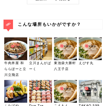
こんな場所もいかがですか？
牛肉丼屋 和
立川まんがぱ
東池袋大勝軒
えびす丸
ららぽーと立
ーく
八王子店
川立飛店
ふたばや
Due Tre
こえもん
TAKAO 599