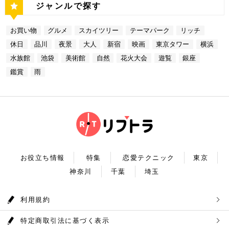
す。 カウンターからレインボーブリッジや東京タワ
備わっていることで有名です。ご当地グルメも思う存
奥多摩湖 奥多摩湖は、東京都と山梨県にある人口の
たスポットはどこも素敵で大人なひとときを演出して
ジャンルで探す
名店グルメを楽しむゴージャスデートコースをご紹介
ーが一望できる大きな窓があります。景色を眺めなが
分堪能できます♪ ナンジャタウン 住所：東京都豊島
貯水池です。水道専用の貯水池としては日本最大級の
くれます。是非、思い出に残る素敵な時間をお過ごし
しました。今回ご紹介したスポットはどこも素敵で大
ら進む鉄板焼きのコースはおすすめです。グランドニ
区東池袋3-1−3【MAP】 アクセス：「サンシャイン
規模を誇っています！ 奥多摩でドライブデートする
ください。
人なひとときを演出してくれます。是非、思い出に残
ッコー東京はホテルなので、そのままお泊り…なんて
水族館」より徒歩3分 営業時間：10：00～22：00
なら必ず訪れてほしい奥多摩湖民の水の2割を供給し
る素敵な時間をお過ごしください。
お買い物
グルメ
スカイツリー
テーマパーク
リッチ
コースも素敵ですよね♪ Terrace Dining TANGO
【17:00】ロマンチックな雰囲気で感動と癒しに浸る
ている奥多摩湖ですが、人工物とは思えない美しさが
住所：東京都港区台場2-6-1 グランドニッコー東京
プラネタリウム 最後に行きたいのは同じくサンシャ
あります。 湖畔には様々な見どころや観光施設があ
休日
品川
夜景
大人
新宿
映画
東京タワー
横浜
台場 30F【MAP】 アクセス：「新木場ヘリポート」
インシティにある、「コニカミノルタプラネタリウム
り、首都圏のオアシスとして親しまれています。 CH
からタクシーで10分 営業時間：ランチ11：30～1
満天」。ドームスクリーン全天に吸い込まれそうなほ
ECK！ 奥多摩湖 住所 ：MAP アクセス： 営業時
水族館
池袋
美術館
自然
花火大会
遊覧
銀座
4：30(L.O) ディナー17：00～22：00(L.
どの星空が広がり、まるで宇宙に飛び出したかのよう
間：常時開放 【18：30】奥多摩温泉 もえぎの湯 大
0) 定休日：木曜日 いかがだったでしょうか？今
な圧倒的な臨場感を体験することができます。ロマン
鑑賞
雨
自然の新鮮な空気とマイナスイオンを身体中に取り込
回は、リッチにお買い物&ヘリコプター遊覧でゴージ
チックな雰囲気のなか、感動と癒しに浸るプラネタリ
んだら、最後は温泉で疲れを癒しましょう。もえぎの
ャスな休日デートコースをご紹介しました。今回ご紹
ウムデートを満喫しましょう。特別なひと時を演出し
湯は奥多摩の地下深く、日本最古の地層といわれる古
介したスポットはどこも素敵で大人なひとときを演出
てくれますよ。 コニカミノルタプラネタリウム満天
生層より湧き出る奥多摩温泉の源泉100%の温泉で
してくれます。是非、思い出に残る素敵な時間をお過
住所：東京都豊島区東池袋3-1−3【MAP】 アクセ
す。露天風呂から多摩川の清流と山なみを望み、四季
ごしください。
ス：「ナンジャタウン」から徒歩2分 営業時間：11:
折々の風情をお楽しみいただけます。 食事処もあり
00～20:00 【19:00】有頂天するほど美味いハンバー
ますので、湯上りにリラックスしたらそのままご飯も
グでディナータイム♪ 雨の日デートを満喫した最後
頂けます。 奥多摩産の食材を使った料理が並び温泉
は、コニカミノルタプラネタリウム満天から徒歩8分
とごはんで疲れも癒されるかと思います。 CHECK！
のところにある洋食店「ウチョウテン」でディナータ
奥多摩温泉 もえぎの湯 住所 ：東京都西多摩郡奥多摩
イム。こちらは正統派のハンバーグを高コスパで食べ
町氷川119-1【MAP】 アクセス：奥多摩徒歩15分 営
られる人気店です。店名通りまさに有頂天になれる美
業時間：9：30～21：30まで 【まとめ】 いかがでし
お役立ち情報
特集
恋愛テクニック
東京
味しさという、口コミも多いです。注文を受けてから
たでしょうか。今回は秋の自然を満喫できる奥多摩デ
焼き始めるので、できたての熱々のハンバーグがいた
神奈川
千葉
埼玉
ートプランをご紹介させていただきました。大自然に
だけます。店内はテーブル席16席、カウンター席4席
囲まれ心身をリフレッシュして。一日歩き回った体を
あります。 ウチョウテン 住所：東京都豊島区南池
温泉で癒していただく奥多摩を存分に堪能できるかと
袋2-36-10【MAP】 アクセス：「コニカミノルタ満
思います。 是非休日のお出かけに参考にしていただ
利用規約
天」から徒歩9分 営業時間：ランチ11:30～14:30
ければ幸いです。
ディナー18:00～20:45 いかがだったで
しょうか？今回は、池袋の雨の日王道デートコースを
特定商取引法に基づく表示
ご紹介しました。今回ご紹介したスポットはどこも素