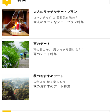
ORKS 池袋」に向かいましょう。店舗は池袋駅東口
駅より徒歩１０分 営業時間：11:30〜15:00 【13：0
ーで最高の夕日と夜景を満喫 観光スポットの最後に
ウェルカムドリンクなどの嬉しい特典が付きます。カ
坂9-7-1【MAP】 アクセス：「六本木駅」直結 営業
から徒歩で10分弱ほどQプラザの2階にあります。小
0】鳩ノ巣渓谷で大自然を満喫 絶品のそばでお腹を満
行きたいのは、東京のシンボルとして愛され続ける東
ップルで座れる極上のシートでくつろぎながら映画を
時間：11：00～21：00 【15:30】日本最大の美術館
麦がテーマのカフェ＆バルで、焼きたてパンや打ちた
たした後は大自然に癒されましょう！ 「鳩ノ巣渓谷
京タワー。リッチに特別展望台から東京の街を一望す
楽しんでください。高級な特別感に浸れますよ。 新
でゆったりカフェタイム 東京ミッドタウンの後は日
て生パスタが味わえます。おすすめは、名物の世界一
大人のリッチなデートプラン
（はとのすけいこく）」は、東京都の西部の奥多摩町
る最高の景色を堪能しましょう。スカイツリーが出来
宿ピカデリー 住所：東京都新宿区新宿3-15-15【MA
本最大の美術館「国立新美術館」を訪れてみてはいか
やわららかい食パンのワンハンドレッド！店内の雰囲
にある渓谷です。道路から約40m断崖の下にあり、多
てもなお、東京タワーの幻想的な空間に魅了され多く
P】 アクセス：「新宿御苑」より徒歩10分 営業時
ロマンチックな 雰囲気を味わう
がでしょうか。国立新美術館はコレクションを持た
気よく、カジュアルに楽しいひと時を過ごせますよ。
摩川の清流と様々な形をした岩が美しい渓谷を作り出
の人が訪れます。宝石をちりばめたような光り輝く夜
間：上映作品により異なる 【17:45】大パノラマの
大人のリッチなデートプラン特集
ず、国内最大級の展示スペースを活かして多彩な展覧
ESPRESSO D WORKS 池袋 住所：東京都豊島区
しています。 夏場は新緑を楽しむことができ、秋の
景が目の前に広がり、リッチなデートにぴったりのス
夜景を望める穴場のデートスポット 夜が近づいてき
会を開催しています。雰囲気抜群の素敵な空間でリッ
東池袋1-30-3 キュープラザ池袋【MAP】 アクセ
紅葉は絶景。日々の疲れを癒やしたり、リフレッシュ
ポットです。 東京タワー 住所：東京都港区芝公園4
たら行きたいのは、東京都庁展望室です！新宿ピカデ
チなお出掛けを演出してくれますよ。アートももちろ
ス：「池袋駅」東口より徒歩10分 営業時間：ランチ
するにはうってつけの観光スポット。 秋は木々が色
-2-8【MAP】 アクセス： 「芝公園」より徒歩2分 営
リーから徒歩20分ほどにあります。東京の夜景は、
ん、最大12の展覧会を同時開催でき、一度に複数の
11:00 ～ 14:00 ディナー17:00 ～ 21:00
鮮やかに紅葉します。鮮やかな紅葉と多摩川の清流
業時間：展望台9:00～22:00（入場は21:45まで）
世界でもトップレベルに輝いています。贅沢なデート
展示を楽しむことができます。 国立新美術館 住
定休日：無 【13:30】池袋でリゾート気分が味わえ
で、紅葉狩りをしてみてはいかがでしょうか。 吊り
特別展望台9:00～21:30（入場は21:00ま
には東京の夜景を活用しない手はありません。東京タ
所：東京都港区六本木7-22−2【MAP】 アクセス：
る癒しの水族館デート 美味しいランチでお腹を満た
橋の「鳩ノ巣小橋」からの眺めも必見です。吊り橋効
で） 【19:00】東京タワーを眺めながら特別なディ
ワーはもちろん、遠くにお台場やスカイツリーも望め
雨のデート
「東京ミッドタウン」より徒歩3分 営業時間：10：0
したら、天空のオアシスをコンセプトに南国リゾート
果も狙っていきましょう（笑） CHECK！ 鳩ノ巣渓
ナータイムを♪ デートを一日満喫した最後は東京タワ
ます。日常的に見る機会の少ない東京を一望できる夜
0～18：00 【17:45】ヘリコプターで東京の夜景を
をイメージした「サンシャイン水族館」に向かいまし
谷 住所 ： 東京都西多摩郡奥多摩町棚澤【MAP】 ア
雨の日こそ、 思いっきり楽しもう！
ーに最も近いレストラン「Terrace Dining TANGO
景は、特別な日をうまく演出してくれますよ。 東京
一望 最後は東京の夜景を一望できるヘリ遊覧です！
ょう。サンシャイン水族館は、落ち着いた雰囲気のな
クセス：JR青梅線 鳩ノ巣駅より徒歩10分 営業時
（テラスダイニング タンゴ）」で特別なディナー。
雨のデート特集
都庁 住所：東京都新宿区西新宿2-8-1【MAP】 アク
六本木周辺からタクシーで20分ほどの新木場にヘリ
か、海中を散歩しているような気分に浸れます。屋外
間：常時開放 【15：00】自然の神秘！日原鍾乳洞
東京タワーから道路を挟んで向かいにあります。タン
セス：「新宿ピカデリー」から徒歩約20分 営業時
ポートがあります。東京の夜景は、世界でもトップレ
エリアは水と緑に包まれた非日常的な空間が広がりま
日原鍾乳洞は東京都西多摩郡奥多摩町日原にある鍾乳
ゴは、まるで異国にいるかのような感覚を味わうこと
間：9:30～23:00 【19:00】逸品ステーキを楽しむ特
ベルに輝いています。贅沢なデートには東京の夜景を
す。雨の日でも都心にいながらリゾート気分を満喫し
洞で、総延長1270ｍ、高低差134ｍの東京都指定天
ができるダイニングレストランです。おすすめは、お
別なディナータイムを♪ 夜景の美しさの興奮が冷めな
活用しない手はありません。ヘリ遊覧は10分20,000
てくださいね。 サンシャイン水族館 住所：東京都
然記念物で、規模は埼玉県秩父市の龍谷洞と並び関東
口の中でとろけるフォアグラ寿司！東京タワーが見え
い彼女を連れて向かうのは、都庁から徒歩で15分ほ
円台からなので意外とリーズナブルに感じる方も多い
豊島区東池袋3-1【MAP】 アクセス：「ESPRESSO
最大級の鍾乳洞です。 鍾乳洞とは、石灰岩の中にで
る大人な空間で食べるディナーは、きっと特別な思い
どにある最高級ステーキが愉しめるボニュ （Bon.n
のではないでしょうか。日常的に乗る機会の少ないヘ
D WORKS 池袋」より徒歩5分 営業時間：[4月～10
きた洞窟のことで、地下を流れる水が石灰岩の侵食を
秋のおすすめデート
出になること間違いなしです！ Terrace Dining TA
u）。ボニュは、美食家のシェフによる逸品ステーキ
リコプターは、特別な日をうまく演出してくれます
月]10：00～20：00 (入館は19：30) [11
繰り返すことで発達するとされています。天井からつ
NGO 住所：東京都港区芝公園3-5-4渋澤ビル 1F【M
を堪能できるステーキ店です。欠かさずに食べたいお
去年より 秋を楽しもう
よ。 東京タワー 住所：東京都江東区新木場4-7−25
月～2月]10：00～18：00 (入館は17：30) 【15:3
ららのように垂れ下がる鍾乳石は、わずか1センチ伸
AP】 アクセス： 「東京タワー」より徒歩2分 営業時
すすめは、ボニュ焼き！きめ細やかなピンク色のお肉
【MAP】 アクセス：「六本木周辺」からタクシーで
秋のおすすめデート特集
0】雨の日デートには打ってつけの屋内型テーマパー
びるのにおよそ70年もの年月を要するのだとか。 ま
間：【平日】ランチ11：30～15：00(L.O14:00)
は、噛みしめるほどに口の中で旨味が染み出します。
約20分 営業時間：9:00～(詳細はHPにてご確認くだ
ク サンシャイン水族館の後は、池袋サンシャインシ
さに大自然の神秘、まるで異界のような空間に東京で
ディナー17：00～23：30(L.O22:
記念日など、特別な日にぴったりです。 ボニュ（B
さい) 【19:00】東京湾岸の光を間近で楽しむ特別な
ティにある国内最大級の屋内型テーマパーク「ナンジ
あって非日常感を味わえます。 CHECK！ 日原鍾乳
30) 【休日】ランチ11：30～16：00(L.O
on.nu） 住所：東京都渋谷区代々木4-22-17 クイー
ディナータイムを♪ 夜景の美しさの興奮が冷めない彼
ャタウン」へ。ナンジャタウンは、雨の日に打って付
洞 住所 ：東京都西多摩郡奥多摩町日原１０５２【M
15:00) ディナー17：00～23：3
ンズ代々木 1F【MAP】 アクセス：「都庁」から徒
女を連れて向かうのは、ヘリポートからタクシーで1
けのテーマパークです！フロア内はそれぞれコンセプ
AP】 アクセス：日原鍾乳洞行終点下車 徒歩約５分
0(L.O22:30 いかがだったでしょうか？今回は、
歩約15分 営業時間：ランチ12：00～14：00
0分ほどにあるお台場の鉄板焼銀杏。先ほどまで上か
トをもった3つの街で構成されており、個性豊かなア
営業時間：４/１～11/30 午前９時～午後５時 1
記念日などの特別な日に使いたい東京タワー周辺のリ
ディナー 18：00～21:00 定休日：不定休 い
ら眺めていた東京湾岸の光を、今度は間近で楽しみま
トラクションにくわえ、2つのフードテーマパークが
2/１～３/31 午前９時～午後４時30分 【17：00】
ッチなデートプランをご紹介しました。今回ご紹介し
かがだったでしょうか？今回は、魅力あふれる新宿の