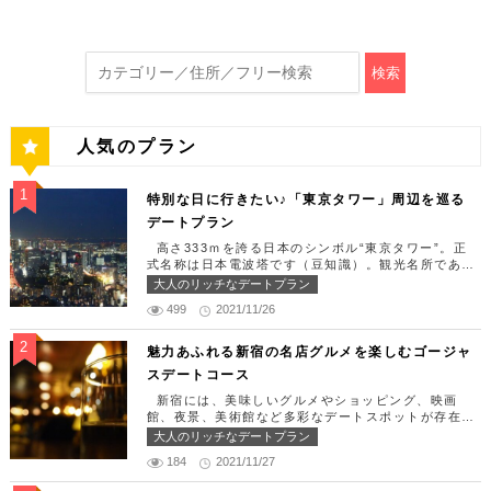
検索
人気のプラン
特別な日に行きたい♪「東京タワー」周辺を巡る
デートプラン
高さ333ｍを誇る日本のシンボル“東京タワー”。正
式名称は日本電波塔です（豆知識）。観光名所である
東京タワー周辺には少しリッチなデートを楽しめるス
大人のリッチなデートプラン
ポット多数です！「記念日や友達の誕生日、日頃頑張
499
2021/11/26
っているご褒美としてリッチなお出掛けを楽しみた
い！」そんな方のために東京タワー周辺のおすすめコ
ースを紹介します！ 【11:30】汐留駅で待ち合わせ
魅力あふれる新宿の名店グルメを楽しむゴージャ
＆地上210ｍのスカイレストランでランチタイム！
スデートコース
まずは汐留駅で待ち合わせ。集合できたら「オリゾン
トウキョウ （HORIZON TOKYO）」に向かいまし
新宿には、美味しいグルメやショッピング、映画
ょう。店舗は汐留駅から徒歩2分ほど、カレッタ汐留
館、夜景、美術館など多彩なデートスポットが存在し
の47階にあります。地上210mカップルシートは全席
ます。今回はそんな魅力あふれる新宿の名店グルメを
大人のリッチなデートプラン
窓際にありプライベート空間を大切にしながら、絶景
楽しむゴージャスデートコースをご紹介します！歌舞
を楽しむ事が出来ます。空中でお食事を楽しむ感覚を
184
2021/11/27
伎町や居酒屋などのイメージが強いですが、まったり
味わえる、東京で一番ロマンチックな時を過ごせるレ
とくつろげるスポットも沢山あります。あなたの特別