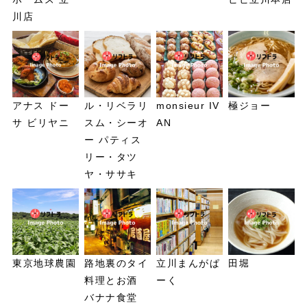
川店
アナス ドー
ル・リベラリ
monsieur IV
極ジョー
サ ビリヤニ
スム・シーオ
AN
ー パティス
リー・タツ
ヤ・ササキ
東京地球農園
路地裏のタイ
立川まんがぱ
田堀
料理とお酒
ーく
バナナ食堂