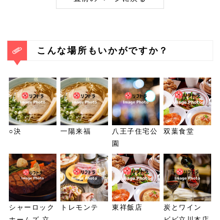
こんな場所もいかがですか？
○決
一陽来福
八王子住宅公
双葉食堂
園
シャーロック
トレモンテ
東祥飯店
炭とワイン
ホームズ 立
ビビ立川本店