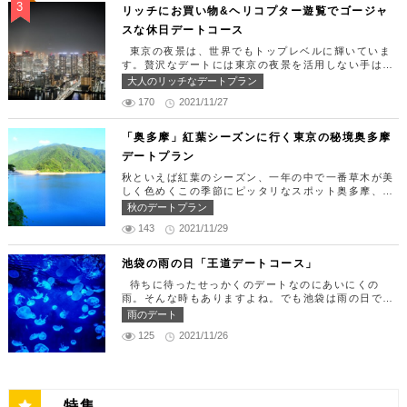
ストランです。 オリゾントウキョウ （HORIZON
な日をうまく演出してくれます。 【12:00】新宿駅
リッチにお買い物&ヘリコプター遊覧でゴージャ
TOKYO） 住所：東京都港区東新橋1-8-2 カレッタ
で待ち合わせ＆美味しくて綺麗なばらちらしでゆった
スな休日デートコース
汐留 47F【MAP】 アクセス： 「汐留駅」より徒歩2
りランチタイム！ まずは新宿駅で待ち合わせ。集合
分 営業時間：ランチ11:30 ～ 15:00（L.O 14:00）
できたら「匠 誠」に向かいましょう。新宿駅東南口
東京の夜景は、世界でもトップレベルに輝いていま
ディナー18:00 ～ 22:00（L.O 19:00）
より徒歩1分ほど、新宿ユースビルPAXの6Fにありま
す。贅沢なデートには東京の夜景を活用しない手はあ
定休日：月曜日、火曜日、水曜日 【13:30】カレッ
す。 ランチタイムは「ばらちらし」のみで、普通盛
りません。今回はリッチにお買い物&ヘリコプター遊
大人のリッチなデートプラン
タ汐留でミュージカルの最高峰「劇団四季」を鑑賞！
りと大盛りが選べるメニューになっています。新鮮な
覧でゴージャスな休日デートコースをご紹介します！
美味しいランチでお腹を満たしたら、多彩なデートが
うにやいくら、海老など30種類以上の種類豊富な具
170
2021/11/27
日常的に乗る機会の少ないヘリコプターは、特別な日
楽しめる人気の複合商業施設「カレッタ汐留」でミュ
材がたっぷり入っており、見た目も一級品です。清潔
をうまく演出してくれますよ。 【12:00】六本木駅
ージカルの最高峰「劇団四季」を鑑賞するのはいかが
感のある空間でゆっくり食事ができますよ。 匠 誠
で待ち合わせ＆気楽に食べられる最高峰フレンチでラ
「奥多摩」紅葉シーズンに行く東京の秘境奥多摩
でしょうか。※オリゾントウキョウ(HORIZON TOK
住所：東京都新宿区新宿4-1-9 新宿ユースビル「PA
ンチタイム！ まずは六本木駅で待ち合わせ。集合で
YO)はカレッタ汐留の中にあります。 ミュージカル
デートプラン
X」 6F【MAP】 アクセス：「新宿駅」東南口より徒
きたら「トレフミヤモト」に向かいましょう。店舗は
の最高峰「劇団四季」を鑑賞し、特別で素敵な世界観
歩1分 営業時間：11:30～13:30(売り切れ仕舞い、1
六本木駅から徒歩2分ほど、六本木通りすぐにありま
秋といえば紅葉のシーズン、一年の中で一番草木が美
に浸ってください♪ 劇団四季 住所：東京都港区東新
8:00～23:00 定休日：祝日・月曜日 【13:30】新宿
す。 トレフミヤモトは、絶品フレンチ料理をお愉し
しく色めくこの季節にピッタリなスポット奥多摩、今
橋1-8-2 カレッタ汐留 1F【MAP】 アクセス： 「汐
御苑で四季折々の自然を眺めながら上質なひと時を♪
みいただけます。料理は全て日替わりで、シェフ拘り
回はそんな奥多摩の大自然を満喫できるデートプラン
留駅」より徒歩2分 営業時間：公演情報をご確認くだ
秋のデートプラン
美味しいランチでお腹を満たしたら、四季折々の自然
の「ソース」の旨味で包まれた繊細な料理との一期一
をご紹介します！ 【11：00】丹三郎、風情ある藁葺
さい 【17:00】四季折々の自然が彩る芝公園でお散
を眺めながら「新宿御苑」で上質なひとときを過ごす
会を味わってください。カジュアルに楽しいひと時を
143
2021/11/29
家屋で絶品そばに舌鼓 東京都の指定歴史建造物とさ
歩リフレッシュ 劇団四季で特別な時間を楽しんだあ
のはいかがでしょうか。新宿御苑は、東京ドーム約1
過ごせるレストランです。 トレフミヤモト 住所：
れている長屋門と、立派な茅葺の母屋を見学するだけ
とは、四季折々の自然が彩る芝公園を散策してリフレ
2個分にも及ぶ広大な敷地面積を有し、日本庭園やイ
東京都港区六本木7-17-20 明泉ビル1F【MAP】 アク
でも来る価値ありの蕎麦の名店「丹三郎」。まずはこ
ッシュしましょう♪カレッタ汐留からタクシーで10
池袋の雨の日「王道デートコース」
ギリス風庭園などが整備されており、四季折々の景色
セス：「六本木駅」より徒歩2分 営業時間：12:00～
ちらでご飯にしましょう！ そばがきは削りたてと思
分、徒歩25分ほどにあります。四季折々の自然とと
を楽しむことができます。和を感じる雰囲気のなか、
13:30(L.O)、18:00～21:30(L.O) 定休日：月曜日、
待ちに待ったせっかくのデートなのにあいにくの
われる、鰹節の薫りをまとったそれは、今まで食べて
もに風情ある景色を楽しむことができます。夕暮れ時
落ち着いた大人のデートを堪能しましょう。 新宿御
第四火曜日 【13:30】東京ミッドタウンで上質なひ
雨。そんな時もありますよね。でも池袋は雨の日でも
たそばがきは何だったの？っていうくらいに別次元の
はとくにおすすめで、東京タワーにオレンジ色がかか
苑 住所：東京都新宿区内藤町11番地【MAP】 アク
と時を♪ 美味しいランチでお腹を満たしたら、洗練さ
楽しめる、雨の日だからこそ行きたいデートスポット
逸品。もっちもちでそばの香りもたっててとても美味
雨のデート
り和み深い時間を演出してくれます。劇団四季を鑑賞
セス：「匠 誠」から徒歩8分 営業時間：9:00～16:0
れた空間で大人のデートを満喫できる「東京ミッドタ
がたくさんあります！今回は、池袋の雨の日王道デー
しい。そばがき目当てにここまで遠路はるばるやって
した後は、お散歩しながら感想を語り合うひと時を設
0（閉園は16:30） 【15:00】新宿ピカデリープラチ
125
2021/11/26
ウン」で上質なひとときを過ごすのはいかがでしょう
トコースをご紹介します。天気が悪いからといってテ
くるお客さんがたくさんいるそうです。 せいろは、
けてみませんか。クリスマスの時期にはイルミネーシ
ナシートでリッチに映画鑑賞 新宿御苑の後はプラチ
か。東京ミッドタウンは、個性的なショップや美術
ンションを下げず、思う存分デートを楽しんじゃいま
一見すると細目で緩そうですがとてもコシが強く最高
ョンが施され、よりいっそう素敵なスポットとなりま
ナシートを予約して贅沢な映画デートはいかがでしょ
館、公園が集結した複合施設です。リッチなショッピ
しょう！ 【12:00】池袋駅で待ち合わせ＆気楽に食
ののど越し。 奥多摩に来たら一度は行くべき名店で
す。 芝公園 住所：東京都港区芝公園1～4丁目【M
うか。新宿ピカデリーは、清潔感あふれる空間が特徴
ングを楽しんだり、美術館でアートに触れたり、緑豊
べられる最高峰フレンチでランチタイム！ まずは池
す。 CHECK！ 丹三郎 住所 ：東京都西多摩郡奥多摩
AP】 アクセス： 「カレッタ汐留」よりタクシー10
で、デートにも打ってつけの映画館です。プラチナシ
かな公園で散歩したりと、多彩な楽しみ方を提供して
袋駅で待ち合わせ。集合できたら「ESPRESSO D W
町丹三郎２６０【MAP】 アクセス：ＪＲ青梅線古里
分、徒歩25分 営業時間：24時間 【18:00】東京タワ
ートを指定すると、最高級の座席やラウンジルーム、
特集
くれます。 東京ミッドタウン 住所：東京都港区赤