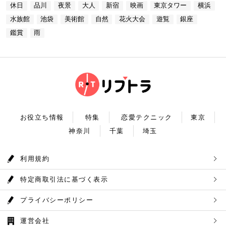
プラネタリウム 最後に行きたいのは同じくサンシャ
あります。 湖畔には様々な見どころや観光施設があ
休日
品川
夜景
大人
新宿
映画
東京タワー
横浜
台場 30F【MAP】 アクセス：「新木場ヘリポート」
インシティにある、「コニカミノルタプラネタリウム
り、首都圏のオアシスとして親しまれています。 CH
からタクシーで10分 営業時間：ランチ11：30～1
満天」。ドームスクリーン全天に吸い込まれそうなほ
ECK！ 奥多摩湖 住所 ：MAP アクセス： 営業時
水族館
池袋
美術館
自然
花火大会
遊覧
銀座
4：30(L.O) ディナー17：00～22：00(L.
どの星空が広がり、まるで宇宙に飛び出したかのよう
間：常時開放 【18：30】奥多摩温泉 もえぎの湯 大
0) 定休日：木曜日 いかがだったでしょうか？今
な圧倒的な臨場感を体験することができます。ロマン
鑑賞
雨
自然の新鮮な空気とマイナスイオンを身体中に取り込
回は、リッチにお買い物&ヘリコプター遊覧でゴージ
チックな雰囲気のなか、感動と癒しに浸るプラネタリ
んだら、最後は温泉で疲れを癒しましょう。もえぎの
ャスな休日デートコースをご紹介しました。今回ご紹
ウムデートを満喫しましょう。特別なひと時を演出し
湯は奥多摩の地下深く、日本最古の地層といわれる古
介したスポットはどこも素敵で大人なひとときを演出
てくれますよ。 コニカミノルタプラネタリウム満天
生層より湧き出る奥多摩温泉の源泉100%の温泉で
してくれます。是非、思い出に残る素敵な時間をお過
住所：東京都豊島区東池袋3-1−3【MAP】 アクセ
す。露天風呂から多摩川の清流と山なみを望み、四季
ごしください。
ス：「ナンジャタウン」から徒歩2分 営業時間：11:
折々の風情をお楽しみいただけます。 食事処もあり
00～20:00 【19:00】有頂天するほど美味いハンバー
ますので、湯上りにリラックスしたらそのままご飯も
グでディナータイム♪ 雨の日デートを満喫した最後
頂けます。 奥多摩産の食材を使った料理が並び温泉
は、コニカミノルタプラネタリウム満天から徒歩8分
とごはんで疲れも癒されるかと思います。 CHECK！
のところにある洋食店「ウチョウテン」でディナータ
奥多摩温泉 もえぎの湯 住所 ：東京都西多摩郡奥多摩
イム。こちらは正統派のハンバーグを高コスパで食べ
町氷川119-1【MAP】 アクセス：奥多摩徒歩15分 営
られる人気店です。店名通りまさに有頂天になれる美
業時間：9：30～21：30まで 【まとめ】 いかがでし
お役立ち情報
特集
恋愛テクニック
東京
味しさという、口コミも多いです。注文を受けてから
たでしょうか。今回は秋の自然を満喫できる奥多摩デ
焼き始めるので、できたての熱々のハンバーグがいた
神奈川
千葉
埼玉
ートプランをご紹介させていただきました。大自然に
だけます。店内はテーブル席16席、カウンター席4席
囲まれ心身をリフレッシュして。一日歩き回った体を
あります。 ウチョウテン 住所：東京都豊島区南池
温泉で癒していただく奥多摩を存分に堪能できるかと
袋2-36-10【MAP】 アクセス：「コニカミノルタ満
思います。 是非休日のお出かけに参考にしていただ
利用規約
天」から徒歩9分 営業時間：ランチ11:30～14:30
ければ幸いです。
ディナー18:00～20:45 いかがだったで
しょうか？今回は、池袋の雨の日王道デートコースを
特定商取引法に基づく表示
ご紹介しました。今回ご紹介したスポットはどこも素
敵で大人なひとときを演出してくれます。是非思い出
に残る素敵な時間をお過ごしください。
プライバシーポリシー
運営会社