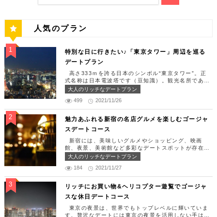
人気のプラン
特別な日に行きたい♪「東京タワー」周辺を巡る
デートプラン
高さ333ｍを誇る日本のシンボル“東京タワー”。正
式名称は日本電波塔です（豆知識）。観光名所である
東京タワー周辺には少しリッチなデートを楽しめるス
大人のリッチなデートプラン
ポット多数です！「記念日や友達の誕生日、日頃頑張
499
2021/11/26
っているご褒美としてリッチなお出掛けを楽しみた
い！」そんな方のために東京タワー周辺のおすすめコ
ースを紹介します！ 【11:30】汐留駅で待ち合わせ
魅力あふれる新宿の名店グルメを楽しむゴージャ
＆地上210ｍのスカイレストランでランチタイム！
スデートコース
まずは汐留駅で待ち合わせ。集合できたら「オリゾン
トウキョウ （HORIZON TOKYO）」に向かいまし
新宿には、美味しいグルメやショッピング、映画
ょう。店舗は汐留駅から徒歩2分ほど、カレッタ汐留
館、夜景、美術館など多彩なデートスポットが存在し
の47階にあります。地上210mカップルシートは全席
ます。今回はそんな魅力あふれる新宿の名店グルメを
大人のリッチなデートプラン
窓際にありプライベート空間を大切にしながら、絶景
楽しむゴージャスデートコースをご紹介します！歌舞
を楽しむ事が出来ます。空中でお食事を楽しむ感覚を
184
2021/11/27
伎町や居酒屋などのイメージが強いですが、まったり
味わえる、東京で一番ロマンチックな時を過ごせるレ
とくつろげるスポットも沢山あります。あなたの特別
ストランです。 オリゾントウキョウ （HORIZON
な日をうまく演出してくれます。 【12:00】新宿駅
リッチにお買い物&ヘリコプター遊覧でゴージャ
TOKYO） 住所：東京都港区東新橋1-8-2 カレッタ
で待ち合わせ＆美味しくて綺麗なばらちらしでゆった
スな休日デートコース
汐留 47F【MAP】 アクセス： 「汐留駅」より徒歩2
りランチタイム！ まずは新宿駅で待ち合わせ。集合
分 営業時間：ランチ11:30 ～ 15:00（L.O 14:00）
できたら「匠 誠」に向かいましょう。新宿駅東南口
東京の夜景は、世界でもトップレベルに輝いていま
ディナー18:00 ～ 22:00（L.O 19:00）
より徒歩1分ほど、新宿ユースビルPAXの6Fにありま
す。贅沢なデートには東京の夜景を活用しない手はあ