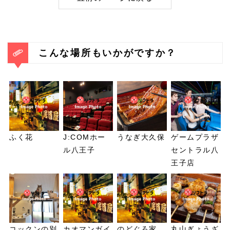
こんな場所もいかがですか？
ふく花
J:COMホー
うなぎ大久保
ゲームプラザ
ル八王子
セントラル八
王子店
コックンの別
カオマンガイ
のどぐろ家
丸山ぎょうざ