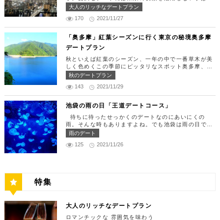
定休日：月曜日、火曜日、水曜日 【13:30】カレッ
す。 ランチタイムは「ばらちらし」のみで、普通盛
りません。今回はリッチにお買い物&ヘリコプター遊
大人のリッチなデートプラン
タ汐留でミュージカルの最高峰「劇団四季」を鑑賞！
りと大盛りが選べるメニューになっています。新鮮な
覧でゴージャスな休日デートコースをご紹介します！
美味しいランチでお腹を満たしたら、多彩なデートが
うにやいくら、海老など30種類以上の種類豊富な具
170
2021/11/27
日常的に乗る機会の少ないヘリコプターは、特別な日
楽しめる人気の複合商業施設「カレッタ汐留」でミュ
材がたっぷり入っており、見た目も一級品です。清潔
をうまく演出してくれますよ。 【12:00】六本木駅
ージカルの最高峰「劇団四季」を鑑賞するのはいかが
感のある空間でゆっくり食事ができますよ。 匠 誠
で待ち合わせ＆気楽に食べられる最高峰フレンチでラ
「奥多摩」紅葉シーズンに行く東京の秘境奥多摩
でしょうか。※オリゾントウキョウ(HORIZON TOK
住所：東京都新宿区新宿4-1-9 新宿ユースビル「PA
ンチタイム！ まずは六本木駅で待ち合わせ。集合で
YO)はカレッタ汐留の中にあります。 ミュージカル
デートプラン
X」 6F【MAP】 アクセス：「新宿駅」東南口より徒
きたら「トレフミヤモト」に向かいましょう。店舗は
の最高峰「劇団四季」を鑑賞し、特別で素敵な世界観
歩1分 営業時間：11:30～13:30(売り切れ仕舞い、1
六本木駅から徒歩2分ほど、六本木通りすぐにありま
秋といえば紅葉のシーズン、一年の中で一番草木が美
に浸ってください♪ 劇団四季 住所：東京都港区東新
8:00～23:00 定休日：祝日・月曜日 【13:30】新宿
す。 トレフミヤモトは、絶品フレンチ料理をお愉し
しく色めくこの季節にピッタリなスポット奥多摩、今
橋1-8-2 カレッタ汐留 1F【MAP】 アクセス： 「汐
御苑で四季折々の自然を眺めながら上質なひと時を♪
みいただけます。料理は全て日替わりで、シェフ拘り
回はそんな奥多摩の大自然を満喫できるデートプラン
留駅」より徒歩2分 営業時間：公演情報をご確認くだ
秋のデートプラン
美味しいランチでお腹を満たしたら、四季折々の自然
の「ソース」の旨味で包まれた繊細な料理との一期一
をご紹介します！ 【11：00】丹三郎、風情ある藁葺
さい 【17:00】四季折々の自然が彩る芝公園でお散
を眺めながら「新宿御苑」で上質なひとときを過ごす
会を味わってください。カジュアルに楽しいひと時を
143
2021/11/29
家屋で絶品そばに舌鼓 東京都の指定歴史建造物とさ
歩リフレッシュ 劇団四季で特別な時間を楽しんだあ
のはいかがでしょうか。新宿御苑は、東京ドーム約1
過ごせるレストランです。 トレフミヤモト 住所：
れている長屋門と、立派な茅葺の母屋を見学するだけ
とは、四季折々の自然が彩る芝公園を散策してリフレ
2個分にも及ぶ広大な敷地面積を有し、日本庭園やイ
東京都港区六本木7-17-20 明泉ビル1F【MAP】 アク
でも来る価値ありの蕎麦の名店「丹三郎」。まずはこ
ッシュしましょう♪カレッタ汐留からタクシーで10
池袋の雨の日「王道デートコース」
ギリス風庭園などが整備されており、四季折々の景色
セス：「六本木駅」より徒歩2分 営業時間：12:00～
ちらでご飯にしましょう！ そばがきは削りたてと思
分、徒歩25分ほどにあります。四季折々の自然とと
を楽しむことができます。和を感じる雰囲気のなか、
13:30(L.O)、18:00～21:30(L.O) 定休日：月曜日、
待ちに待ったせっかくのデートなのにあいにくの
われる、鰹節の薫りをまとったそれは、今まで食べて
もに風情ある景色を楽しむことができます。夕暮れ時
落ち着いた大人のデートを堪能しましょう。 新宿御
第四火曜日 【13:30】東京ミッドタウンで上質なひ
雨。そんな時もありますよね。でも池袋は雨の日でも
たそばがきは何だったの？っていうくらいに別次元の
はとくにおすすめで、東京タワーにオレンジ色がかか
苑 住所：東京都新宿区内藤町11番地【MAP】 アク
と時を♪ 美味しいランチでお腹を満たしたら、洗練さ
楽しめる、雨の日だからこそ行きたいデートスポット
逸品。もっちもちでそばの香りもたっててとても美味
雨のデート
り和み深い時間を演出してくれます。劇団四季を鑑賞
セス：「匠 誠」から徒歩8分 営業時間：9:00～16:0
れた空間で大人のデートを満喫できる「東京ミッドタ
がたくさんあります！今回は、池袋の雨の日王道デー
しい。そばがき目当てにここまで遠路はるばるやって
した後は、お散歩しながら感想を語り合うひと時を設
0（閉園は16:30） 【15:00】新宿ピカデリープラチ
125
2021/11/26
ウン」で上質なひとときを過ごすのはいかがでしょう
トコースをご紹介します。天気が悪いからといってテ
くるお客さんがたくさんいるそうです。 せいろは、
けてみませんか。クリスマスの時期にはイルミネーシ
ナシートでリッチに映画鑑賞 新宿御苑の後はプラチ
か。東京ミッドタウンは、個性的なショップや美術
ンションを下げず、思う存分デートを楽しんじゃいま
一見すると細目で緩そうですがとてもコシが強く最高
ョンが施され、よりいっそう素敵なスポットとなりま
ナシートを予約して贅沢な映画デートはいかがでしょ
館、公園が集結した複合施設です。リッチなショッピ
しょう！ 【12:00】池袋駅で待ち合わせ＆気楽に食
ののど越し。 奥多摩に来たら一度は行くべき名店で
す。 芝公園 住所：東京都港区芝公園1～4丁目【M
うか。新宿ピカデリーは、清潔感あふれる空間が特徴
ングを楽しんだり、美術館でアートに触れたり、緑豊
べられる最高峰フレンチでランチタイム！ まずは池
す。 CHECK！ 丹三郎 住所 ：東京都西多摩郡奥多摩
AP】 アクセス： 「カレッタ汐留」よりタクシー10
で、デートにも打ってつけの映画館です。プラチナシ
かな公園で散歩したりと、多彩な楽しみ方を提供して
袋駅で待ち合わせ。集合できたら「ESPRESSO D W
町丹三郎２６０【MAP】 アクセス：ＪＲ青梅線古里
分、徒歩25分 営業時間：24時間 【18:00】東京タワ
ートを指定すると、最高級の座席やラウンジルーム、
特集
くれます。 東京ミッドタウン 住所：東京都港区赤
ORKS 池袋」に向かいましょう。店舗は池袋駅東口
駅より徒歩１０分 営業時間：11:30〜15:00 【13：0
ーで最高の夕日と夜景を満喫 観光スポットの最後に
ウェルカムドリンクなどの嬉しい特典が付きます。カ
坂9-7-1【MAP】 アクセス：「六本木駅」直結 営業
から徒歩で10分弱ほどQプラザの2階にあります。小
0】鳩ノ巣渓谷で大自然を満喫 絶品のそばでお腹を満
行きたいのは、東京のシンボルとして愛され続ける東
ップルで座れる極上のシートでくつろぎながら映画を
時間：11：00～21：00 【15:30】日本最大の美術館
麦がテーマのカフェ＆バルで、焼きたてパンや打ちた
たした後は大自然に癒されましょう！ 「鳩ノ巣渓谷
京タワー。リッチに特別展望台から東京の街を一望す
楽しんでください。高級な特別感に浸れますよ。 新
でゆったりカフェタイム 東京ミッドタウンの後は日
て生パスタが味わえます。おすすめは、名物の世界一
大人のリッチなデートプラン
（はとのすけいこく）」は、東京都の西部の奥多摩町
る最高の景色を堪能しましょう。スカイツリーが出来
宿ピカデリー 住所：東京都新宿区新宿3-15-15【MA
本最大の美術館「国立新美術館」を訪れてみてはいか
やわららかい食パンのワンハンドレッド！店内の雰囲
にある渓谷です。道路から約40m断崖の下にあり、多
てもなお、東京タワーの幻想的な空間に魅了され多く
P】 アクセス：「新宿御苑」より徒歩10分 営業時
ロマンチックな 雰囲気を味わう
がでしょうか。国立新美術館はコレクションを持た
気よく、カジュアルに楽しいひと時を過ごせますよ。