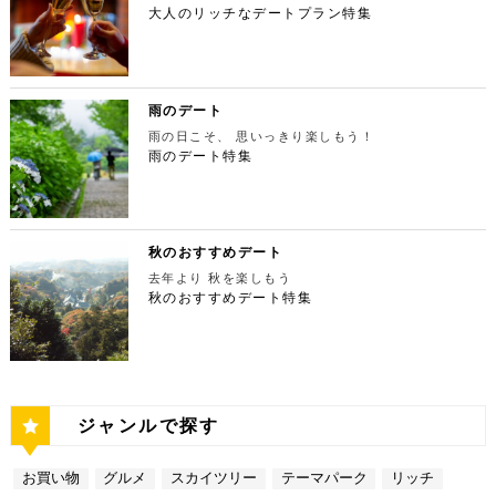
摩川の清流と様々な形をした岩が美しい渓谷を作り出
の人が訪れます。宝石をちりばめたような光り輝く夜
間：上映作品により異なる 【17:45】大パノラマの
大人のリッチなデートプラン特集
ず、国内最大級の展示スペースを活かして多彩な展覧
ESPRESSO D WORKS 池袋 住所：東京都豊島区
しています。 夏場は新緑を楽しむことができ、秋の
景が目の前に広がり、リッチなデートにぴったりのス
夜景を望める穴場のデートスポット 夜が近づいてき
会を開催しています。雰囲気抜群の素敵な空間でリッ
東池袋1-30-3 キュープラザ池袋【MAP】 アクセ
紅葉は絶景。日々の疲れを癒やしたり、リフレッシュ
ポットです。 東京タワー 住所：東京都港区芝公園4
たら行きたいのは、東京都庁展望室です！新宿ピカデ
チなお出掛けを演出してくれますよ。アートももちろ
ス：「池袋駅」東口より徒歩10分 営業時間：ランチ
するにはうってつけの観光スポット。 秋は木々が色
-2-8【MAP】 アクセス： 「芝公園」より徒歩2分 営
リーから徒歩20分ほどにあります。東京の夜景は、
ん、最大12の展覧会を同時開催でき、一度に複数の
11:00 ～ 14:00 ディナー17:00 ～ 21:00
鮮やかに紅葉します。鮮やかな紅葉と多摩川の清流
業時間：展望台9:00～22:00（入場は21:45まで）
世界でもトップレベルに輝いています。贅沢なデート
展示を楽しむことができます。 国立新美術館 住
定休日：無 【13:30】池袋でリゾート気分が味わえ
で、紅葉狩りをしてみてはいかがでしょうか。 吊り
特別展望台9:00～21:30（入場は21:00ま
には東京の夜景を活用しない手はありません。東京タ
所：東京都港区六本木7-22−2【MAP】 アクセス：
る癒しの水族館デート 美味しいランチでお腹を満た
橋の「鳩ノ巣小橋」からの眺めも必見です。吊り橋効
で） 【19:00】東京タワーを眺めながら特別なディ
ワーはもちろん、遠くにお台場やスカイツリーも望め
雨のデート
「東京ミッドタウン」より徒歩3分 営業時間：10：0
したら、天空のオアシスをコンセプトに南国リゾート
果も狙っていきましょう（笑） CHECK！ 鳩ノ巣渓
ナータイムを♪ デートを一日満喫した最後は東京タワ
ます。日常的に見る機会の少ない東京を一望できる夜
0～18：00 【17:45】ヘリコプターで東京の夜景を
をイメージした「サンシャイン水族館」に向かいまし
谷 住所 ： 東京都西多摩郡奥多摩町棚澤【MAP】 ア
雨の日こそ、 思いっきり楽しもう！
ーに最も近いレストラン「Terrace Dining TANGO
景は、特別な日をうまく演出してくれますよ。 東京
一望 最後は東京の夜景を一望できるヘリ遊覧です！
ょう。サンシャイン水族館は、落ち着いた雰囲気のな
クセス：JR青梅線 鳩ノ巣駅より徒歩10分 営業時
（テラスダイニング タンゴ）」で特別なディナー。
雨のデート特集
都庁 住所：東京都新宿区西新宿2-8-1【MAP】 アク
六本木周辺からタクシーで20分ほどの新木場にヘリ
か、海中を散歩しているような気分に浸れます。屋外
間：常時開放 【15：00】自然の神秘！日原鍾乳洞
東京タワーから道路を挟んで向かいにあります。タン
セス：「新宿ピカデリー」から徒歩約20分 営業時
ポートがあります。東京の夜景は、世界でもトップレ
エリアは水と緑に包まれた非日常的な空間が広がりま
日原鍾乳洞は東京都西多摩郡奥多摩町日原にある鍾乳
ゴは、まるで異国にいるかのような感覚を味わうこと
間：9:30～23:00 【19:00】逸品ステーキを楽しむ特
ベルに輝いています。贅沢なデートには東京の夜景を
す。雨の日でも都心にいながらリゾート気分を満喫し
洞で、総延長1270ｍ、高低差134ｍの東京都指定天
ができるダイニングレストランです。おすすめは、お
別なディナータイムを♪ 夜景の美しさの興奮が冷めな
活用しない手はありません。ヘリ遊覧は10分20,000
てくださいね。 サンシャイン水族館 住所：東京都
然記念物で、規模は埼玉県秩父市の龍谷洞と並び関東
口の中でとろけるフォアグラ寿司！東京タワーが見え
い彼女を連れて向かうのは、都庁から徒歩で15分ほ
円台からなので意外とリーズナブルに感じる方も多い
豊島区東池袋3-1【MAP】 アクセス：「ESPRESSO
最大級の鍾乳洞です。 鍾乳洞とは、石灰岩の中にで
る大人な空間で食べるディナーは、きっと特別な思い
どにある最高級ステーキが愉しめるボニュ （Bon.n
のではないでしょうか。日常的に乗る機会の少ないヘ
D WORKS 池袋」より徒歩5分 営業時間：[4月～10
きた洞窟のことで、地下を流れる水が石灰岩の侵食を
秋のおすすめデート
出になること間違いなしです！ Terrace Dining TA
u）。ボニュは、美食家のシェフによる逸品ステーキ
リコプターは、特別な日をうまく演出してくれます
月]10：00～20：00 (入館は19：30) [11
繰り返すことで発達するとされています。天井からつ
NGO 住所：東京都港区芝公園3-5-4渋澤ビル 1F【M
を堪能できるステーキ店です。欠かさずに食べたいお
去年より 秋を楽しもう
よ。 東京タワー 住所：東京都江東区新木場4-7−25
月～2月]10：00～18：00 (入館は17：30) 【15:3
ららのように垂れ下がる鍾乳石は、わずか1センチ伸
AP】 アクセス： 「東京タワー」より徒歩2分 営業時
すすめは、ボニュ焼き！きめ細やかなピンク色のお肉
【MAP】 アクセス：「六本木周辺」からタクシーで
秋のおすすめデート特集
0】雨の日デートには打ってつけの屋内型テーマパー
びるのにおよそ70年もの年月を要するのだとか。 ま
間：【平日】ランチ11：30～15：00(L.O14:00)
は、噛みしめるほどに口の中で旨味が染み出します。
約20分 営業時間：9:00～(詳細はHPにてご確認くだ
ク サンシャイン水族館の後は、池袋サンシャインシ
さに大自然の神秘、まるで異界のような空間に東京で
ディナー17：00～23：30(L.O22:
記念日など、特別な日にぴったりです。 ボニュ（B
さい) 【19:00】東京湾岸の光を間近で楽しむ特別な
ティにある国内最大級の屋内型テーマパーク「ナンジ
あって非日常感を味わえます。 CHECK！ 日原鍾乳
30) 【休日】ランチ11：30～16：00(L.O
on.nu） 住所：東京都渋谷区代々木4-22-17 クイー
ディナータイムを♪ 夜景の美しさの興奮が冷めない彼
ャタウン」へ。ナンジャタウンは、雨の日に打って付
洞 住所 ：東京都西多摩郡奥多摩町日原１０５２【M
15:00) ディナー17：00～23：3
ンズ代々木 1F【MAP】 アクセス：「都庁」から徒
女を連れて向かうのは、ヘリポートからタクシーで1
けのテーマパークです！フロア内はそれぞれコンセプ
AP】 アクセス：日原鍾乳洞行終点下車 徒歩約５分
0(L.O22:30 いかがだったでしょうか？今回は、
歩約15分 営業時間：ランチ12：00～14：00
0分ほどにあるお台場の鉄板焼銀杏。先ほどまで上か
トをもった3つの街で構成されており、個性豊かなア
営業時間：４/１～11/30 午前９時～午後５時 1
記念日などの特別な日に使いたい東京タワー周辺のリ
ディナー 18：00～21:00 定休日：不定休 い
ら眺めていた東京湾岸の光を、今度は間近で楽しみま
トラクションにくわえ、2つのフードテーマパークが
2/１～３/31 午前９時～午後４時30分 【17：00】
ッチなデートプランをご紹介しました。今回ご紹介し
かがだったでしょうか？今回は、魅力あふれる新宿の
す。 カウンターからレインボーブリッジや東京タワ
備わっていることで有名です。ご当地グルメも思う存
奥多摩湖 奥多摩湖は、東京都と山梨県にある人口の
たスポットはどこも素敵で大人なひとときを演出して
ジャンルで探す
名店グルメを楽しむゴージャスデートコースをご紹介
ーが一望できる大きな窓があります。景色を眺めなが
分堪能できます♪ ナンジャタウン 住所：東京都豊島
貯水池です。水道専用の貯水池としては日本最大級の
くれます。是非、思い出に残る素敵な時間をお過ごし
しました。今回ご紹介したスポットはどこも素敵で大
ら進む鉄板焼きのコースはおすすめです。グランドニ
区東池袋3-1−3【MAP】 アクセス：「サンシャイン
規模を誇っています！ 奥多摩でドライブデートする
ください。
人なひとときを演出してくれます。是非、思い出に残
ッコー東京はホテルなので、そのままお泊り…なんて
水族館」より徒歩3分 営業時間：10：00～22：00
なら必ず訪れてほしい奥多摩湖民の水の2割を供給し
る素敵な時間をお過ごしください。
お買い物
グルメ
スカイツリー
テーマパーク
リッチ
コースも素敵ですよね♪ Terrace Dining TANGO
【17:00】ロマンチックな雰囲気で感動と癒しに浸る
ている奥多摩湖ですが、人工物とは思えない美しさが
住所：東京都港区台場2-6-1 グランドニッコー東京