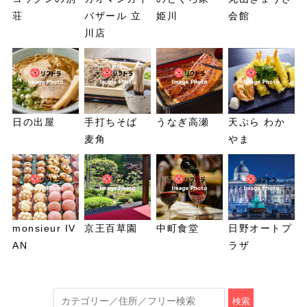
荘
バザール 立
姫川
会館
川店
日の出屋
手打ちそば
うなぎ高瀬
天ぷら わか
麦角
やま
monsieur IV
京王百草園
中町食堂
日野オートプ
AN
ラザ
検索