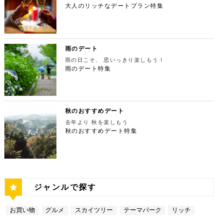
摩川の清流と様々な形をした岩が美しい渓谷を作り出
の人が訪れます。宝石をちりばめたような光り輝く夜
間：上映作品により異なる 【17:45】大パノラマの
大人のリッチなデートプラン特集
ず、国内最大級の展示スペースを活かして多彩な展覧
ESPRESSO D WORKS 池袋 住所：東京都豊島区
しています。 夏場は新緑を楽しむことができ、秋の
景が目の前に広がり、リッチなデートにぴったりのス
夜景を望める穴場のデートスポット 夜が近づいてき
会を開催しています。雰囲気抜群の素敵な空間でリッ
東池袋1-30-3 キュープラザ池袋【MAP】 アクセ
紅葉は絶景。日々の疲れを癒やしたり、リフレッシュ
ポットです。 東京タワー 住所：東京都港区芝公園4
たら行きたいのは、東京都庁展望室です！新宿ピカデ
チなお出掛けを演出してくれますよ。アートももちろ
ス：「池袋駅」東口より徒歩10分 営業時間：ランチ
するにはうってつけの観光スポット。 秋は木々が色
-2-8【MAP】 アクセス： 「芝公園」より徒歩2分 営
リーから徒歩20分ほどにあります。東京の夜景は、
ん、最大12の展覧会を同時開催でき、一度に複数の
11:00 ～ 14:00 ディナー17:00 ～ 21:00
鮮やかに紅葉します。鮮やかな紅葉と多摩川の清流
業時間：展望台9:00～22:00（入場は21:45まで）
世界でもトップレベルに輝いています。贅沢なデート
展示を楽しむことができます。 国立新美術館 住
定休日：無 【13:30】池袋でリゾート気分が味わえ
で、紅葉狩りをしてみてはいかがでしょうか。 吊り
特別展望台9:00～21:30（入場は21:00ま
には東京の夜景を活用しない手はありません。東京タ
所：東京都港区六本木7-22−2【MAP】 アクセス：
る癒しの水族館デート 美味しいランチでお腹を満た
橋の「鳩ノ巣小橋」からの眺めも必見です。吊り橋効
で） 【19:00】東京タワーを眺めながら特別なディ
ワーはもちろん、遠くにお台場やスカイツリーも望め
雨のデート
「東京ミッドタウン」より徒歩3分 営業時間：10：0
したら、天空のオアシスをコンセプトに南国リゾート
果も狙っていきましょう（笑） CHECK！ 鳩ノ巣渓
ナータイムを♪ デートを一日満喫した最後は東京タワ
ます。日常的に見る機会の少ない東京を一望できる夜
0～18：00 【17:45】ヘリコプターで東京の夜景を
をイメージした「サンシャイン水族館」に向かいまし
谷 住所 ： 東京都西多摩郡奥多摩町棚澤【MAP】 ア
雨の日こそ、 思いっきり楽しもう！
ーに最も近いレストラン「Terrace Dining TANGO
景は、特別な日をうまく演出してくれますよ。 東京
一望 最後は東京の夜景を一望できるヘリ遊覧です！
ょう。サンシャイン水族館は、落ち着いた雰囲気のな
クセス：JR青梅線 鳩ノ巣駅より徒歩10分 営業時
（テラスダイニング タンゴ）」で特別なディナー。
雨のデート特集
都庁 住所：東京都新宿区西新宿2-8-1【MAP】 アク
六本木周辺からタクシーで20分ほどの新木場にヘリ
か、海中を散歩しているような気分に浸れます。屋外
間：常時開放 【15：00】自然の神秘！日原鍾乳洞
東京タワーから道路を挟んで向かいにあります。タン
セス：「新宿ピカデリー」から徒歩約20分 営業時
ポートがあります。東京の夜景は、世界でもトップレ
エリアは水と緑に包まれた非日常的な空間が広がりま
日原鍾乳洞は東京都西多摩郡奥多摩町日原にある鍾乳
ゴは、まるで異国にいるかのような感覚を味わうこと
間：9:30～23:00 【19:00】逸品ステーキを楽しむ特
ベルに輝いています。贅沢なデートには東京の夜景を
す。雨の日でも都心にいながらリゾート気分を満喫し
洞で、総延長1270ｍ、高低差134ｍの東京都指定天
ができるダイニングレストランです。おすすめは、お
別なディナータイムを♪ 夜景の美しさの興奮が冷めな
活用しない手はありません。ヘリ遊覧は10分20,000
てくださいね。 サンシャイン水族館 住所：東京都
然記念物で、規模は埼玉県秩父市の龍谷洞と並び関東
口の中でとろけるフォアグラ寿司！東京タワーが見え
い彼女を連れて向かうのは、都庁から徒歩で15分ほ
円台からなので意外とリーズナブルに感じる方も多い
豊島区東池袋3-1【MAP】 アクセス：「ESPRESSO
最大級の鍾乳洞です。 鍾乳洞とは、石灰岩の中にで
る大人な空間で食べるディナーは、きっと特別な思い
どにある最高級ステーキが愉しめるボニュ （Bon.n
のではないでしょうか。日常的に乗る機会の少ないヘ
D WORKS 池袋」より徒歩5分 営業時間：[4月～10
きた洞窟のことで、地下を流れる水が石灰岩の侵食を
秋のおすすめデート
出になること間違いなしです！ Terrace Dining TA
u）。ボニュは、美食家のシェフによる逸品ステーキ
リコプターは、特別な日をうまく演出してくれます
月]10：00～20：00 (入館は19：30) [11
繰り返すことで発達するとされています。天井からつ
NGO 住所：東京都港区芝公園3-5-4渋澤ビル 1F【M
を堪能できるステーキ店です。欠かさずに食べたいお
去年より 秋を楽しもう
よ。 東京タワー 住所：東京都江東区新木場4-7−25
月～2月]10：00～18：00 (入館は17：30) 【15:3
ららのように垂れ下がる鍾乳石は、わずか1センチ伸
AP】 アクセス： 「東京タワー」より徒歩2分 営業時
すすめは、ボニュ焼き！きめ細やかなピンク色のお肉
【MAP】 アクセス：「六本木周辺」からタクシーで
秋のおすすめデート特集
0】雨の日デートには打ってつけの屋内型テーマパー
びるのにおよそ70年もの年月を要するのだとか。 ま
間：【平日】ランチ11：30～15：00(L.O14:00)
は、噛みしめるほどに口の中で旨味が染み出します。
約20分 営業時間：9:00～(詳細はHPにてご確認くだ
ク サンシャイン水族館の後は、池袋サンシャインシ
さに大自然の神秘、まるで異界のような空間に東京で
ディナー17：00～23：30(L.O22:
記念日など、特別な日にぴったりです。 ボニュ（B
さい) 【19:00】東京湾岸の光を間近で楽しむ特別な
ティにある国内最大級の屋内型テーマパーク「ナンジ
あって非日常感を味わえます。 CHECK！ 日原鍾乳
30) 【休日】ランチ11：30～16：00(L.O
on.nu） 住所：東京都渋谷区代々木4-22-17 クイー
ディナータイムを♪ 夜景の美しさの興奮が冷めない彼
ャタウン」へ。ナンジャタウンは、雨の日に打って付
洞 住所 ：東京都西多摩郡奥多摩町日原１０５２【M
15:00) ディナー17：00～23：3
ンズ代々木 1F【MAP】 アクセス：「都庁」から徒
女を連れて向かうのは、ヘリポートからタクシーで1
けのテーマパークです！フロア内はそれぞれコンセプ
AP】 アクセス：日原鍾乳洞行終点下車 徒歩約５分
0(L.O22:30 いかがだったでしょうか？今回は、
歩約15分 営業時間：ランチ12：00～14：00
0分ほどにあるお台場の鉄板焼銀杏。先ほどまで上か
トをもった3つの街で構成されており、個性豊かなア
営業時間：４/１～11/30 午前９時～午後５時 1
記念日などの特別な日に使いたい東京タワー周辺のリ
ディナー 18：00～21:00 定休日：不定休 い
ら眺めていた東京湾岸の光を、今度は間近で楽しみま
トラクションにくわえ、2つのフードテーマパークが
2/１～３/31 午前９時～午後４時30分 【17：00】
ッチなデートプランをご紹介しました。今回ご紹介し
かがだったでしょうか？今回は、魅力あふれる新宿の
す。 カウンターからレインボーブリッジや東京タワ
備わっていることで有名です。ご当地グルメも思う存
奥多摩湖 奥多摩湖は、東京都と山梨県にある人口の
たスポットはどこも素敵で大人なひとときを演出して
ジャンルで探す
名店グルメを楽しむゴージャスデートコースをご紹介
ーが一望できる大きな窓があります。景色を眺めなが
分堪能できます♪ ナンジャタウン 住所：東京都豊島
貯水池です。水道専用の貯水池としては日本最大級の
くれます。是非、思い出に残る素敵な時間をお過ごし
しました。今回ご紹介したスポットはどこも素敵で大
ら進む鉄板焼きのコースはおすすめです。グランドニ
区東池袋3-1−3【MAP】 アクセス：「サンシャイン
規模を誇っています！ 奥多摩でドライブデートする
ください。
人なひとときを演出してくれます。是非、思い出に残
ッコー東京はホテルなので、そのままお泊り…なんて
水族館」より徒歩3分 営業時間：10：00～22：00
なら必ず訪れてほしい奥多摩湖民の水の2割を供給し
る素敵な時間をお過ごしください。
お買い物
グルメ
スカイツリー
テーマパーク
リッチ
コースも素敵ですよね♪ Terrace Dining TANGO
【17:00】ロマンチックな雰囲気で感動と癒しに浸る
ている奥多摩湖ですが、人工物とは思えない美しさが
住所：東京都港区台場2-6-1 グランドニッコー東京