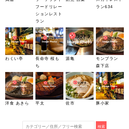
フードリレー
ラン634
ションレスト
ラン
わくい亭
長命寺 桜も
源亀
モンブラン
ち
森下店
洋食 あきら
平太
佐市
豚小家
検索