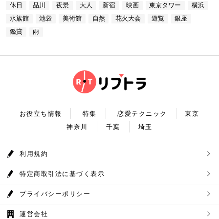
プラネタリウム 最後に行きたいのは同じくサンシャ
あります。 湖畔には様々な見どころや観光施設があ
休日
品川
夜景
大人
新宿
映画
東京タワー
横浜
台場 30F【MAP】 アクセス：「新木場ヘリポート」
インシティにある、「コニカミノルタプラネタリウム
り、首都圏のオアシスとして親しまれています。 CH
からタクシーで10分 営業時間：ランチ11：30～1
満天」。ドームスクリーン全天に吸い込まれそうなほ
ECK！ 奥多摩湖 住所 ：MAP アクセス： 営業時
水族館
池袋
美術館
自然
花火大会
遊覧
銀座
4：30(L.O) ディナー17：00～22：00(L.
どの星空が広がり、まるで宇宙に飛び出したかのよう
間：常時開放 【18：30】奥多摩温泉 もえぎの湯 大
0) 定休日：木曜日 いかがだったでしょうか？今
な圧倒的な臨場感を体験することができます。ロマン
鑑賞
雨
自然の新鮮な空気とマイナスイオンを身体中に取り込
回は、リッチにお買い物&ヘリコプター遊覧でゴージ
チックな雰囲気のなか、感動と癒しに浸るプラネタリ
んだら、最後は温泉で疲れを癒しましょう。もえぎの
ャスな休日デートコースをご紹介しました。今回ご紹
ウムデートを満喫しましょう。特別なひと時を演出し
湯は奥多摩の地下深く、日本最古の地層といわれる古
介したスポットはどこも素敵で大人なひとときを演出
てくれますよ。 コニカミノルタプラネタリウム満天
生層より湧き出る奥多摩温泉の源泉100%の温泉で
してくれます。是非、思い出に残る素敵な時間をお過
住所：東京都豊島区東池袋3-1−3【MAP】 アクセ
す。露天風呂から多摩川の清流と山なみを望み、四季
ごしください。
ス：「ナンジャタウン」から徒歩2分 営業時間：11:
折々の風情をお楽しみいただけます。 食事処もあり
00～20:00 【19:00】有頂天するほど美味いハンバー
ますので、湯上りにリラックスしたらそのままご飯も
グでディナータイム♪ 雨の日デートを満喫した最後
頂けます。 奥多摩産の食材を使った料理が並び温泉
は、コニカミノルタプラネタリウム満天から徒歩8分
とごはんで疲れも癒されるかと思います。 CHECK！
のところにある洋食店「ウチョウテン」でディナータ
奥多摩温泉 もえぎの湯 住所 ：東京都西多摩郡奥多摩
イム。こちらは正統派のハンバーグを高コスパで食べ
町氷川119-1【MAP】 アクセス：奥多摩徒歩15分 営
られる人気店です。店名通りまさに有頂天になれる美
業時間：9：30～21：30まで 【まとめ】 いかがでし
お役立ち情報
特集
恋愛テクニック
東京
味しさという、口コミも多いです。注文を受けてから
たでしょうか。今回は秋の自然を満喫できる奥多摩デ
焼き始めるので、できたての熱々のハンバーグがいた
神奈川
千葉
埼玉
ートプランをご紹介させていただきました。大自然に
だけます。店内はテーブル席16席、カウンター席4席
囲まれ心身をリフレッシュして。一日歩き回った体を
あります。 ウチョウテン 住所：東京都豊島区南池
温泉で癒していただく奥多摩を存分に堪能できるかと
袋2-36-10【MAP】 アクセス：「コニカミノルタ満
思います。 是非休日のお出かけに参考にしていただ
利用規約
天」から徒歩9分 営業時間：ランチ11:30～14:30
ければ幸いです。
ディナー18:00～20:45 いかがだったで
しょうか？今回は、池袋の雨の日王道デートコースを
特定商取引法に基づく表示
ご紹介しました。今回ご紹介したスポットはどこも素
敵で大人なひとときを演出してくれます。是非思い出
に残る素敵な時間をお過ごしください。
プライバシーポリシー
運営会社