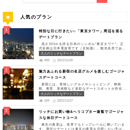
人気のプラン
特別な日に行きたい♪「東京タワー」周辺を巡る
デートプラン
高さ333ｍを誇る日本のシンボル“東京タワー”。正
式名称は日本電波塔です（豆知識）。観光名所である
東京タワー周辺には少しリッチなデートを楽しめるス
大人のリッチなデートプラン
ポット多数です！「記念日や友達の誕生日、日頃頑張
499
2021/11/26
っているご褒美としてリッチなお出掛けを楽しみた
い！」そんな方のために東京タワー周辺のおすすめコ
ースを紹介します！ 【11:30】汐留駅で待ち合わせ
魅力あふれる新宿の名店グルメを楽しむゴージャ
＆地上210ｍのスカイレストランでランチタイム！
スデートコース
まずは汐留駅で待ち合わせ。集合できたら「オリゾン
トウキョウ （HORIZON TOKYO）」に向かいまし
新宿には、美味しいグルメやショッピング、映画
ょう。店舗は汐留駅から徒歩2分ほど、カレッタ汐留
館、夜景、美術館など多彩なデートスポットが存在し
の47階にあります。地上210mカップルシートは全席
ます。今回はそんな魅力あふれる新宿の名店グルメを
大人のリッチなデートプラン
窓際にありプライベート空間を大切にしながら、絶景
楽しむゴージャスデートコースをご紹介します！歌舞
を楽しむ事が出来ます。空中でお食事を楽しむ感覚を
184
2021/11/27
伎町や居酒屋などのイメージが強いですが、まったり
味わえる、東京で一番ロマンチックな時を過ごせるレ
とくつろげるスポットも沢山あります。あなたの特別
ストランです。 オリゾントウキョウ （HORIZON
な日をうまく演出してくれます。 【12:00】新宿駅
リッチにお買い物&ヘリコプター遊覧でゴージャ
TOKYO） 住所：東京都港区東新橋1-8-2 カレッタ
で待ち合わせ＆美味しくて綺麗なばらちらしでゆった
スな休日デートコース
汐留 47F【MAP】 アクセス： 「汐留駅」より徒歩2
りランチタイム！ まずは新宿駅で待ち合わせ。集合
分 営業時間：ランチ11:30 ～ 15:00（L.O 14:00）
できたら「匠 誠」に向かいましょう。新宿駅東南口
東京の夜景は、世界でもトップレベルに輝いていま
ディナー18:00 ～ 22:00（L.O 19:00）
より徒歩1分ほど、新宿ユースビルPAXの6Fにありま
す。贅沢なデートには東京の夜景を活用しない手はあ