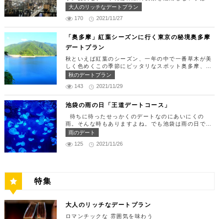
定休日：月曜日、火曜日、水曜日 【13:30】カレッ
す。 ランチタイムは「ばらちらし」のみで、普通盛
りません。今回はリッチにお買い物&ヘリコプター遊
大人のリッチなデートプラン
タ汐留でミュージカルの最高峰「劇団四季」を鑑賞！
りと大盛りが選べるメニューになっています。新鮮な
覧でゴージャスな休日デートコースをご紹介します！
美味しいランチでお腹を満たしたら、多彩なデートが
うにやいくら、海老など30種類以上の種類豊富な具
170
2021/11/27
日常的に乗る機会の少ないヘリコプターは、特別な日
楽しめる人気の複合商業施設「カレッタ汐留」でミュ
材がたっぷり入っており、見た目も一級品です。清潔
をうまく演出してくれますよ。 【12:00】六本木駅
ージカルの最高峰「劇団四季」を鑑賞するのはいかが
感のある空間でゆっくり食事ができますよ。 匠 誠
で待ち合わせ＆気楽に食べられる最高峰フレンチでラ
「奥多摩」紅葉シーズンに行く東京の秘境奥多摩
でしょうか。※オリゾントウキョウ(HORIZON TOK
住所：東京都新宿区新宿4-1-9 新宿ユースビル「PA
ンチタイム！ まずは六本木駅で待ち合わせ。集合で
YO)はカレッタ汐留の中にあります。 ミュージカル
デートプラン
X」 6F【MAP】 アクセス：「新宿駅」東南口より徒
きたら「トレフミヤモト」に向かいましょう。店舗は
の最高峰「劇団四季」を鑑賞し、特別で素敵な世界観
歩1分 営業時間：11:30～13:30(売り切れ仕舞い、1
六本木駅から徒歩2分ほど、六本木通りすぐにありま
秋といえば紅葉のシーズン、一年の中で一番草木が美
に浸ってください♪ 劇団四季 住所：東京都港区東新
8:00～23:00 定休日：祝日・月曜日 【13:30】新宿
す。 トレフミヤモトは、絶品フレンチ料理をお愉し
しく色めくこの季節にピッタリなスポット奥多摩、今
橋1-8-2 カレッタ汐留 1F【MAP】 アクセス： 「汐
御苑で四季折々の自然を眺めながら上質なひと時を♪
みいただけます。料理は全て日替わりで、シェフ拘り
回はそんな奥多摩の大自然を満喫できるデートプラン
留駅」より徒歩2分 営業時間：公演情報をご確認くだ
秋のデートプラン
美味しいランチでお腹を満たしたら、四季折々の自然
の「ソース」の旨味で包まれた繊細な料理との一期一
をご紹介します！ 【11：00】丹三郎、風情ある藁葺
さい 【17:00】四季折々の自然が彩る芝公園でお散
を眺めながら「新宿御苑」で上質なひとときを過ごす
会を味わってください。カジュアルに楽しいひと時を
143
2021/11/29
家屋で絶品そばに舌鼓 東京都の指定歴史建造物とさ
歩リフレッシュ 劇団四季で特別な時間を楽しんだあ
のはいかがでしょうか。新宿御苑は、東京ドーム約1
過ごせるレストランです。 トレフミヤモト 住所：
れている長屋門と、立派な茅葺の母屋を見学するだけ
とは、四季折々の自然が彩る芝公園を散策してリフレ
2個分にも及ぶ広大な敷地面積を有し、日本庭園やイ
東京都港区六本木7-17-20 明泉ビル1F【MAP】 アク
でも来る価値ありの蕎麦の名店「丹三郎」。まずはこ
ッシュしましょう♪カレッタ汐留からタクシーで10
池袋の雨の日「王道デートコース」
ギリス風庭園などが整備されており、四季折々の景色
セス：「六本木駅」より徒歩2分 営業時間：12:00～
ちらでご飯にしましょう！ そばがきは削りたてと思
分、徒歩25分ほどにあります。四季折々の自然とと
を楽しむことができます。和を感じる雰囲気のなか、
13:30(L.O)、18:00～21:30(L.O) 定休日：月曜日、
待ちに待ったせっかくのデートなのにあいにくの
われる、鰹節の薫りをまとったそれは、今まで食べて
もに風情ある景色を楽しむことができます。夕暮れ時
落ち着いた大人のデートを堪能しましょう。 新宿御
第四火曜日 【13:30】東京ミッドタウンで上質なひ
雨。そんな時もありますよね。でも池袋は雨の日でも
たそばがきは何だったの？っていうくらいに別次元の
はとくにおすすめで、東京タワーにオレンジ色がかか
苑 住所：東京都新宿区内藤町11番地【MAP】 アク
と時を♪ 美味しいランチでお腹を満たしたら、洗練さ
楽しめる、雨の日だからこそ行きたいデートスポット
逸品。もっちもちでそばの香りもたっててとても美味
雨のデート
り和み深い時間を演出してくれます。劇団四季を鑑賞
セス：「匠 誠」から徒歩8分 営業時間：9:00～16:0
れた空間で大人のデートを満喫できる「東京ミッドタ
がたくさんあります！今回は、池袋の雨の日王道デー
しい。そばがき目当てにここまで遠路はるばるやって
した後は、お散歩しながら感想を語り合うひと時を設
0（閉園は16:30） 【15:00】新宿ピカデリープラチ
125
2021/11/26
ウン」で上質なひとときを過ごすのはいかがでしょう
トコースをご紹介します。天気が悪いからといってテ
くるお客さんがたくさんいるそうです。 せいろは、
けてみませんか。クリスマスの時期にはイルミネーシ
ナシートでリッチに映画鑑賞 新宿御苑の後はプラチ
か。東京ミッドタウンは、個性的なショップや美術
ンションを下げず、思う存分デートを楽しんじゃいま
一見すると細目で緩そうですがとてもコシが強く最高
ョンが施され、よりいっそう素敵なスポットとなりま
ナシートを予約して贅沢な映画デートはいかがでしょ
館、公園が集結した複合施設です。リッチなショッピ
しょう！ 【12:00】池袋駅で待ち合わせ＆気楽に食
ののど越し。 奥多摩に来たら一度は行くべき名店で
す。 芝公園 住所：東京都港区芝公園1～4丁目【M
うか。新宿ピカデリーは、清潔感あふれる空間が特徴
ングを楽しんだり、美術館でアートに触れたり、緑豊
べられる最高峰フレンチでランチタイム！ まずは池
す。 CHECK！ 丹三郎 住所 ：東京都西多摩郡奥多摩
AP】 アクセス： 「カレッタ汐留」よりタクシー10
で、デートにも打ってつけの映画館です。プラチナシ
かな公園で散歩したりと、多彩な楽しみ方を提供して
袋駅で待ち合わせ。集合できたら「ESPRESSO D W
町丹三郎２６０【MAP】 アクセス：ＪＲ青梅線古里
分、徒歩25分 営業時間：24時間 【18:00】東京タワ
ートを指定すると、最高級の座席やラウンジルーム、
特集
くれます。 東京ミッドタウン 住所：東京都港区赤
ORKS 池袋」に向かいましょう。店舗は池袋駅東口
駅より徒歩１０分 営業時間：11:30〜15:00 【13：0
ーで最高の夕日と夜景を満喫 観光スポットの最後に
ウェルカムドリンクなどの嬉しい特典が付きます。カ
坂9-7-1【MAP】 アクセス：「六本木駅」直結 営業
から徒歩で10分弱ほどQプラザの2階にあります。小
0】鳩ノ巣渓谷で大自然を満喫 絶品のそばでお腹を満
行きたいのは、東京のシンボルとして愛され続ける東
ップルで座れる極上のシートでくつろぎながら映画を
時間：11：00～21：00 【15:30】日本最大の美術館
麦がテーマのカフェ＆バルで、焼きたてパンや打ちた
たした後は大自然に癒されましょう！ 「鳩ノ巣渓谷
京タワー。リッチに特別展望台から東京の街を一望す
楽しんでください。高級な特別感に浸れますよ。 新
でゆったりカフェタイム 東京ミッドタウンの後は日
て生パスタが味わえます。おすすめは、名物の世界一
大人のリッチなデートプラン
（はとのすけいこく）」は、東京都の西部の奥多摩町
る最高の景色を堪能しましょう。スカイツリーが出来
宿ピカデリー 住所：東京都新宿区新宿3-15-15【MA
本最大の美術館「国立新美術館」を訪れてみてはいか
やわららかい食パンのワンハンドレッド！店内の雰囲
にある渓谷です。道路から約40m断崖の下にあり、多
てもなお、東京タワーの幻想的な空間に魅了され多く
P】 アクセス：「新宿御苑」より徒歩10分 営業時
ロマンチックな 雰囲気を味わう
がでしょうか。国立新美術館はコレクションを持た
気よく、カジュアルに楽しいひと時を過ごせますよ。