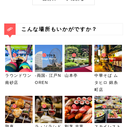
こんな場所もいかがですか？
ラウンドワン
‐両国‐ 江戸N
山本亭
中華そば ム
南砂店
OREN
タヒロ 錦糸
町店
鶏嘉
ラ・ソラシド
割烹 吉葉
スカイレスト