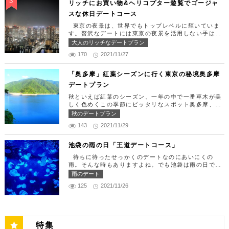
な日をうまく演出してくれます。 【12:00】新宿駅
リッチにお買い物&ヘリコプター遊覧でゴージャ
TOKYO） 住所：東京都港区東新橋1-8-2 カレッタ
で待ち合わせ＆美味しくて綺麗なばらちらしでゆった
スな休日デートコース
汐留 47F【MAP】 アクセス： 「汐留駅」より徒歩2
りランチタイム！ まずは新宿駅で待ち合わせ。集合
分 営業時間：ランチ11:30 ～ 15:00（L.O 14:00）
できたら「匠 誠」に向かいましょう。新宿駅東南口
東京の夜景は、世界でもトップレベルに輝いていま
ディナー18:00 ～ 22:00（L.O 19:00）
より徒歩1分ほど、新宿ユースビルPAXの6Fにありま
す。贅沢なデートには東京の夜景を活用しない手はあ
定休日：月曜日、火曜日、水曜日 【13:30】カレッ
す。 ランチタイムは「ばらちらし」のみで、普通盛
りません。今回はリッチにお買い物&ヘリコプター遊
大人のリッチなデートプラン
タ汐留でミュージカルの最高峰「劇団四季」を鑑賞！
りと大盛りが選べるメニューになっています。新鮮な
覧でゴージャスな休日デートコースをご紹介します！
美味しいランチでお腹を満たしたら、多彩なデートが
うにやいくら、海老など30種類以上の種類豊富な具
170
2021/11/27
日常的に乗る機会の少ないヘリコプターは、特別な日
楽しめる人気の複合商業施設「カレッタ汐留」でミュ
材がたっぷり入っており、見た目も一級品です。清潔
をうまく演出してくれますよ。 【12:00】六本木駅
ージカルの最高峰「劇団四季」を鑑賞するのはいかが
感のある空間でゆっくり食事ができますよ。 匠 誠
で待ち合わせ＆気楽に食べられる最高峰フレンチでラ
「奥多摩」紅葉シーズンに行く東京の秘境奥多摩
でしょうか。※オリゾントウキョウ(HORIZON TOK
住所：東京都新宿区新宿4-1-9 新宿ユースビル「PA
ンチタイム！ まずは六本木駅で待ち合わせ。集合で
YO)はカレッタ汐留の中にあります。 ミュージカル
デートプラン
X」 6F【MAP】 アクセス：「新宿駅」東南口より徒
きたら「トレフミヤモト」に向かいましょう。店舗は
の最高峰「劇団四季」を鑑賞し、特別で素敵な世界観
歩1分 営業時間：11:30～13:30(売り切れ仕舞い、1
六本木駅から徒歩2分ほど、六本木通りすぐにありま
秋といえば紅葉のシーズン、一年の中で一番草木が美
に浸ってください♪ 劇団四季 住所：東京都港区東新
8:00～23:00 定休日：祝日・月曜日 【13:30】新宿
す。 トレフミヤモトは、絶品フレンチ料理をお愉し
しく色めくこの季節にピッタリなスポット奥多摩、今
橋1-8-2 カレッタ汐留 1F【MAP】 アクセス： 「汐
御苑で四季折々の自然を眺めながら上質なひと時を♪
みいただけます。料理は全て日替わりで、シェフ拘り
回はそんな奥多摩の大自然を満喫できるデートプラン
留駅」より徒歩2分 営業時間：公演情報をご確認くだ
秋のデートプラン
美味しいランチでお腹を満たしたら、四季折々の自然
の「ソース」の旨味で包まれた繊細な料理との一期一
をご紹介します！ 【11：00】丹三郎、風情ある藁葺
さい 【17:00】四季折々の自然が彩る芝公園でお散
を眺めながら「新宿御苑」で上質なひとときを過ごす
会を味わってください。カジュアルに楽しいひと時を
143
2021/11/29
家屋で絶品そばに舌鼓 東京都の指定歴史建造物とさ
歩リフレッシュ 劇団四季で特別な時間を楽しんだあ
のはいかがでしょうか。新宿御苑は、東京ドーム約1
過ごせるレストランです。 トレフミヤモト 住所：
れている長屋門と、立派な茅葺の母屋を見学するだけ
とは、四季折々の自然が彩る芝公園を散策してリフレ
2個分にも及ぶ広大な敷地面積を有し、日本庭園やイ
東京都港区六本木7-17-20 明泉ビル1F【MAP】 アク
でも来る価値ありの蕎麦の名店「丹三郎」。まずはこ
ッシュしましょう♪カレッタ汐留からタクシーで10
池袋の雨の日「王道デートコース」
ギリス風庭園などが整備されており、四季折々の景色
セス：「六本木駅」より徒歩2分 営業時間：12:00～
ちらでご飯にしましょう！ そばがきは削りたてと思
分、徒歩25分ほどにあります。四季折々の自然とと
を楽しむことができます。和を感じる雰囲気のなか、
13:30(L.O)、18:00～21:30(L.O) 定休日：月曜日、
待ちに待ったせっかくのデートなのにあいにくの
われる、鰹節の薫りをまとったそれは、今まで食べて
もに風情ある景色を楽しむことができます。夕暮れ時
落ち着いた大人のデートを堪能しましょう。 新宿御
第四火曜日 【13:30】東京ミッドタウンで上質なひ
雨。そんな時もありますよね。でも池袋は雨の日でも
たそばがきは何だったの？っていうくらいに別次元の
はとくにおすすめで、東京タワーにオレンジ色がかか
苑 住所：東京都新宿区内藤町11番地【MAP】 アク
と時を♪ 美味しいランチでお腹を満たしたら、洗練さ
楽しめる、雨の日だからこそ行きたいデートスポット
逸品。もっちもちでそばの香りもたっててとても美味
雨のデート
り和み深い時間を演出してくれます。劇団四季を鑑賞
セス：「匠 誠」から徒歩8分 営業時間：9:00～16:0
れた空間で大人のデートを満喫できる「東京ミッドタ
がたくさんあります！今回は、池袋の雨の日王道デー
しい。そばがき目当てにここまで遠路はるばるやって
した後は、お散歩しながら感想を語り合うひと時を設
0（閉園は16:30） 【15:00】新宿ピカデリープラチ
125
2021/11/26
ウン」で上質なひとときを過ごすのはいかがでしょう
トコースをご紹介します。天気が悪いからといってテ
くるお客さんがたくさんいるそうです。 せいろは、
けてみませんか。クリスマスの時期にはイルミネーシ
ナシートでリッチに映画鑑賞 新宿御苑の後はプラチ
か。東京ミッドタウンは、個性的なショップや美術
ンションを下げず、思う存分デートを楽しんじゃいま
一見すると細目で緩そうですがとてもコシが強く最高
ョンが施され、よりいっそう素敵なスポットとなりま
ナシートを予約して贅沢な映画デートはいかがでしょ
館、公園が集結した複合施設です。リッチなショッピ
しょう！ 【12:00】池袋駅で待ち合わせ＆気楽に食
ののど越し。 奥多摩に来たら一度は行くべき名店で
す。 芝公園 住所：東京都港区芝公園1～4丁目【M
うか。新宿ピカデリーは、清潔感あふれる空間が特徴
ングを楽しんだり、美術館でアートに触れたり、緑豊
べられる最高峰フレンチでランチタイム！ まずは池
す。 CHECK！ 丹三郎 住所 ：東京都西多摩郡奥多摩
AP】 アクセス： 「カレッタ汐留」よりタクシー10
で、デートにも打ってつけの映画館です。プラチナシ
かな公園で散歩したりと、多彩な楽しみ方を提供して
袋駅で待ち合わせ。集合できたら「ESPRESSO D W
町丹三郎２６０【MAP】 アクセス：ＪＲ青梅線古里
分、徒歩25分 営業時間：24時間 【18:00】東京タワ
ートを指定すると、最高級の座席やラウンジルーム、
特集
くれます。 東京ミッドタウン 住所：東京都港区赤
ORKS 池袋」に向かいましょう。店舗は池袋駅東口
駅より徒歩１０分 営業時間：11:30〜15:00 【13：0
ーで最高の夕日と夜景を満喫 観光スポットの最後に