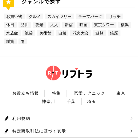
たスポットはどこも素敵で大人なひとときを演出して
ジャンルで探す
名店グルメを楽しむゴージャスデートコースをご紹介
ーが一望できる大きな窓があります。景色を眺めなが
分堪能できます♪ ナンジャタウン 住所：東京都豊島
貯水池です。水道専用の貯水池としては日本最大級の
くれます。是非、思い出に残る素敵な時間をお過ごし
しました。今回ご紹介したスポットはどこも素敵で大
ら進む鉄板焼きのコースはおすすめです。グランドニ
区東池袋3-1−3【MAP】 アクセス：「サンシャイン
規模を誇っています！ 奥多摩でドライブデートする
ください。
人なひとときを演出してくれます。是非、思い出に残
ッコー東京はホテルなので、そのままお泊り…なんて
水族館」より徒歩3分 営業時間：10：00～22：00
なら必ず訪れてほしい奥多摩湖民の水の2割を供給し
る素敵な時間をお過ごしください。
お買い物
グルメ
スカイツリー
テーマパーク
リッチ
コースも素敵ですよね♪ Terrace Dining TANGO
【17:00】ロマンチックな雰囲気で感動と癒しに浸る
ている奥多摩湖ですが、人工物とは思えない美しさが
住所：東京都港区台場2-6-1 グランドニッコー東京
プラネタリウム 最後に行きたいのは同じくサンシャ
あります。 湖畔には様々な見どころや観光施設があ
休日
品川
夜景
大人
新宿
映画
東京タワー
横浜
台場 30F【MAP】 アクセス：「新木場ヘリポート」
インシティにある、「コニカミノルタプラネタリウム
り、首都圏のオアシスとして親しまれています。 CH
からタクシーで10分 営業時間：ランチ11：30～1
満天」。ドームスクリーン全天に吸い込まれそうなほ
ECK！ 奥多摩湖 住所 ：MAP アクセス： 営業時
水族館
池袋
美術館
自然
花火大会
遊覧
銀座
4：30(L.O) ディナー17：00～22：00(L.
どの星空が広がり、まるで宇宙に飛び出したかのよう
間：常時開放 【18：30】奥多摩温泉 もえぎの湯 大
0) 定休日：木曜日 いかがだったでしょうか？今
な圧倒的な臨場感を体験することができます。ロマン
鑑賞
雨
自然の新鮮な空気とマイナスイオンを身体中に取り込
回は、リッチにお買い物&ヘリコプター遊覧でゴージ
チックな雰囲気のなか、感動と癒しに浸るプラネタリ
んだら、最後は温泉で疲れを癒しましょう。もえぎの
ャスな休日デートコースをご紹介しました。今回ご紹
ウムデートを満喫しましょう。特別なひと時を演出し
湯は奥多摩の地下深く、日本最古の地層といわれる古
介したスポットはどこも素敵で大人なひとときを演出
てくれますよ。 コニカミノルタプラネタリウム満天
生層より湧き出る奥多摩温泉の源泉100%の温泉で
してくれます。是非、思い出に残る素敵な時間をお過
住所：東京都豊島区東池袋3-1−3【MAP】 アクセ
す。露天風呂から多摩川の清流と山なみを望み、四季
ごしください。
ス：「ナンジャタウン」から徒歩2分 営業時間：11:
折々の風情をお楽しみいただけます。 食事処もあり
00～20:00 【19:00】有頂天するほど美味いハンバー
ますので、湯上りにリラックスしたらそのままご飯も
グでディナータイム♪ 雨の日デートを満喫した最後
頂けます。 奥多摩産の食材を使った料理が並び温泉
は、コニカミノルタプラネタリウム満天から徒歩8分
とごはんで疲れも癒されるかと思います。 CHECK！
のところにある洋食店「ウチョウテン」でディナータ
奥多摩温泉 もえぎの湯 住所 ：東京都西多摩郡奥多摩
イム。こちらは正統派のハンバーグを高コスパで食べ
町氷川119-1【MAP】 アクセス：奥多摩徒歩15分 営
られる人気店です。店名通りまさに有頂天になれる美
業時間：9：30～21：30まで 【まとめ】 いかがでし
お役立ち情報
特集
恋愛テクニック
東京
味しさという、口コミも多いです。注文を受けてから
たでしょうか。今回は秋の自然を満喫できる奥多摩デ
焼き始めるので、できたての熱々のハンバーグがいた
神奈川
千葉
埼玉
ートプランをご紹介させていただきました。大自然に
だけます。店内はテーブル席16席、カウンター席4席
囲まれ心身をリフレッシュして。一日歩き回った体を
あります。 ウチョウテン 住所：東京都豊島区南池
温泉で癒していただく奥多摩を存分に堪能できるかと
袋2-36-10【MAP】 アクセス：「コニカミノルタ満
思います。 是非休日のお出かけに参考にしていただ
利用規約
天」から徒歩9分 営業時間：ランチ11:30～14:30
ければ幸いです。
ディナー18:00～20:45 いかがだったで
しょうか？今回は、池袋の雨の日王道デートコースを
特定商取引法に基づく表示
ご紹介しました。今回ご紹介したスポットはどこも素
敵で大人なひとときを演出してくれます。是非思い出