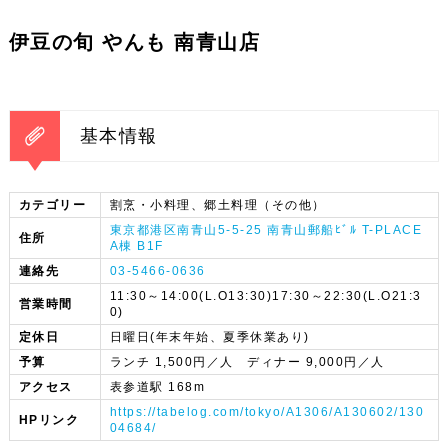
伊豆の旬 やんも 南青山店
基本情報
カテゴリー
割烹・小料理、郷土料理（その他）
東京都港区南青山5-5-25 南青山郵船ﾋﾞﾙ T-PLACE
住所
A棟 B1F
連絡先
03-5466-0636
11:30～14:00(L.O13:30)17:30～22:30(L.O21:3
営業時間
0)
定休日
日曜日(年末年始、夏季休業あり)
予算
ランチ 1,500円／人 ディナー 9,000円／人
アクセス
表参道駅 168m
https://tabelog.com/tokyo/A1306/A130602/130
HPリンク
04684/