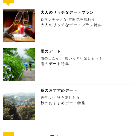
ウェルカムドリンクなどの嬉しい特典が付きます。カ
坂9-7-1【MAP】 アクセス：「六本木駅」直結 営業
から徒歩で10分弱ほどQプラザの2階にあります。小
0】鳩ノ巣渓谷で大自然を満喫 絶品のそばでお腹を満
行きたいのは、東京のシンボルとして愛され続ける東
ップルで座れる極上のシートでくつろぎながら映画を
時間：11：00～21：00 【15:30】日本最大の美術館
麦がテーマのカフェ＆バルで、焼きたてパンや打ちた
たした後は大自然に癒されましょう！ 「鳩ノ巣渓谷
京タワー。リッチに特別展望台から東京の街を一望す
楽しんでください。高級な特別感に浸れますよ。 新
でゆったりカフェタイム 東京ミッドタウンの後は日
て生パスタが味わえます。おすすめは、名物の世界一
大人のリッチなデートプラン
（はとのすけいこく）」は、東京都の西部の奥多摩町
る最高の景色を堪能しましょう。スカイツリーが出来
宿ピカデリー 住所：東京都新宿区新宿3-15-15【MA
本最大の美術館「国立新美術館」を訪れてみてはいか
やわららかい食パンのワンハンドレッド！店内の雰囲
にある渓谷です。道路から約40m断崖の下にあり、多
てもなお、東京タワーの幻想的な空間に魅了され多く
P】 アクセス：「新宿御苑」より徒歩10分 営業時
ロマンチックな 雰囲気を味わう
がでしょうか。国立新美術館はコレクションを持た
気よく、カジュアルに楽しいひと時を過ごせますよ。
摩川の清流と様々な形をした岩が美しい渓谷を作り出
の人が訪れます。宝石をちりばめたような光り輝く夜
間：上映作品により異なる 【17:45】大パノラマの
大人のリッチなデートプラン特集
ず、国内最大級の展示スペースを活かして多彩な展覧
ESPRESSO D WORKS 池袋 住所：東京都豊島区
しています。 夏場は新緑を楽しむことができ、秋の
景が目の前に広がり、リッチなデートにぴったりのス
夜景を望める穴場のデートスポット 夜が近づいてき
会を開催しています。雰囲気抜群の素敵な空間でリッ
東池袋1-30-3 キュープラザ池袋【MAP】 アクセ
紅葉は絶景。日々の疲れを癒やしたり、リフレッシュ
ポットです。 東京タワー 住所：東京都港区芝公園4
たら行きたいのは、東京都庁展望室です！新宿ピカデ
チなお出掛けを演出してくれますよ。アートももちろ
ス：「池袋駅」東口より徒歩10分 営業時間：ランチ
するにはうってつけの観光スポット。 秋は木々が色
-2-8【MAP】 アクセス： 「芝公園」より徒歩2分 営
リーから徒歩20分ほどにあります。東京の夜景は、
ん、最大12の展覧会を同時開催でき、一度に複数の
11:00 ～ 14:00 ディナー17:00 ～ 21:00
鮮やかに紅葉します。鮮やかな紅葉と多摩川の清流
業時間：展望台9:00～22:00（入場は21:45まで）
世界でもトップレベルに輝いています。贅沢なデート
展示を楽しむことができます。 国立新美術館 住
定休日：無 【13:30】池袋でリゾート気分が味わえ
で、紅葉狩りをしてみてはいかがでしょうか。 吊り
特別展望台9:00～21:30（入場は21:00ま
には東京の夜景を活用しない手はありません。東京タ
所：東京都港区六本木7-22−2【MAP】 アクセス：
る癒しの水族館デート 美味しいランチでお腹を満た
橋の「鳩ノ巣小橋」からの眺めも必見です。吊り橋効
で） 【19:00】東京タワーを眺めながら特別なディ
ワーはもちろん、遠くにお台場やスカイツリーも望め
雨のデート
「東京ミッドタウン」より徒歩3分 営業時間：10：0
したら、天空のオアシスをコンセプトに南国リゾート
果も狙っていきましょう（笑） CHECK！ 鳩ノ巣渓
ナータイムを♪ デートを一日満喫した最後は東京タワ
ます。日常的に見る機会の少ない東京を一望できる夜
0～18：00 【17:45】ヘリコプターで東京の夜景を
をイメージした「サンシャイン水族館」に向かいまし
谷 住所 ： 東京都西多摩郡奥多摩町棚澤【MAP】 ア
雨の日こそ、 思いっきり楽しもう！
ーに最も近いレストラン「Terrace Dining TANGO
景は、特別な日をうまく演出してくれますよ。 東京
一望 最後は東京の夜景を一望できるヘリ遊覧です！
ょう。サンシャイン水族館は、落ち着いた雰囲気のな
クセス：JR青梅線 鳩ノ巣駅より徒歩10分 営業時
（テラスダイニング タンゴ）」で特別なディナー。
雨のデート特集
都庁 住所：東京都新宿区西新宿2-8-1【MAP】 アク
六本木周辺からタクシーで20分ほどの新木場にヘリ
か、海中を散歩しているような気分に浸れます。屋外
間：常時開放 【15：00】自然の神秘！日原鍾乳洞
東京タワーから道路を挟んで向かいにあります。タン
セス：「新宿ピカデリー」から徒歩約20分 営業時
ポートがあります。東京の夜景は、世界でもトップレ
エリアは水と緑に包まれた非日常的な空間が広がりま
日原鍾乳洞は東京都西多摩郡奥多摩町日原にある鍾乳
ゴは、まるで異国にいるかのような感覚を味わうこと
間：9:30～23:00 【19:00】逸品ステーキを楽しむ特
ベルに輝いています。贅沢なデートには東京の夜景を
す。雨の日でも都心にいながらリゾート気分を満喫し
洞で、総延長1270ｍ、高低差134ｍの東京都指定天
ができるダイニングレストランです。おすすめは、お
別なディナータイムを♪ 夜景の美しさの興奮が冷めな
活用しない手はありません。ヘリ遊覧は10分20,000
てくださいね。 サンシャイン水族館 住所：東京都
然記念物で、規模は埼玉県秩父市の龍谷洞と並び関東
口の中でとろけるフォアグラ寿司！東京タワーが見え
い彼女を連れて向かうのは、都庁から徒歩で15分ほ
円台からなので意外とリーズナブルに感じる方も多い
豊島区東池袋3-1【MAP】 アクセス：「ESPRESSO
最大級の鍾乳洞です。 鍾乳洞とは、石灰岩の中にで
る大人な空間で食べるディナーは、きっと特別な思い
どにある最高級ステーキが愉しめるボニュ （Bon.n
のではないでしょうか。日常的に乗る機会の少ないヘ
D WORKS 池袋」より徒歩5分 営業時間：[4月～10
きた洞窟のことで、地下を流れる水が石灰岩の侵食を
秋のおすすめデート
出になること間違いなしです！ Terrace Dining TA
u）。ボニュは、美食家のシェフによる逸品ステーキ
リコプターは、特別な日をうまく演出してくれます
月]10：00～20：00 (入館は19：30) [11
繰り返すことで発達するとされています。天井からつ
NGO 住所：東京都港区芝公園3-5-4渋澤ビル 1F【M
を堪能できるステーキ店です。欠かさずに食べたいお
去年より 秋を楽しもう
よ。 東京タワー 住所：東京都江東区新木場4-7−25
月～2月]10：00～18：00 (入館は17：30) 【15:3
ららのように垂れ下がる鍾乳石は、わずか1センチ伸
AP】 アクセス： 「東京タワー」より徒歩2分 営業時
すすめは、ボニュ焼き！きめ細やかなピンク色のお肉
【MAP】 アクセス：「六本木周辺」からタクシーで
秋のおすすめデート特集
0】雨の日デートには打ってつけの屋内型テーマパー
びるのにおよそ70年もの年月を要するのだとか。 ま
間：【平日】ランチ11：30～15：00(L.O14:00)
は、噛みしめるほどに口の中で旨味が染み出します。
約20分 営業時間：9:00～(詳細はHPにてご確認くだ
ク サンシャイン水族館の後は、池袋サンシャインシ
さに大自然の神秘、まるで異界のような空間に東京で
ディナー17：00～23：30(L.O22:
記念日など、特別な日にぴったりです。 ボニュ（B
さい) 【19:00】東京湾岸の光を間近で楽しむ特別な
ティにある国内最大級の屋内型テーマパーク「ナンジ
あって非日常感を味わえます。 CHECK！ 日原鍾乳
30) 【休日】ランチ11：30～16：00(L.O
on.nu） 住所：東京都渋谷区代々木4-22-17 クイー
ディナータイムを♪ 夜景の美しさの興奮が冷めない彼
ャタウン」へ。ナンジャタウンは、雨の日に打って付
洞 住所 ：東京都西多摩郡奥多摩町日原１０５２【M
15:00) ディナー17：00～23：3
ンズ代々木 1F【MAP】 アクセス：「都庁」から徒
女を連れて向かうのは、ヘリポートからタクシーで1
けのテーマパークです！フロア内はそれぞれコンセプ
AP】 アクセス：日原鍾乳洞行終点下車 徒歩約５分
0(L.O22:30 いかがだったでしょうか？今回は、
歩約15分 営業時間：ランチ12：00～14：00
0分ほどにあるお台場の鉄板焼銀杏。先ほどまで上か
トをもった3つの街で構成されており、個性豊かなア
営業時間：４/１～11/30 午前９時～午後５時 1
記念日などの特別な日に使いたい東京タワー周辺のリ
ディナー 18：00～21:00 定休日：不定休 い
ら眺めていた東京湾岸の光を、今度は間近で楽しみま
トラクションにくわえ、2つのフードテーマパークが
2/１～３/31 午前９時～午後４時30分 【17：00】
ッチなデートプランをご紹介しました。今回ご紹介し
かがだったでしょうか？今回は、魅力あふれる新宿の
す。 カウンターからレインボーブリッジや東京タワ
備わっていることで有名です。ご当地グルメも思う存
奥多摩湖 奥多摩湖は、東京都と山梨県にある人口の