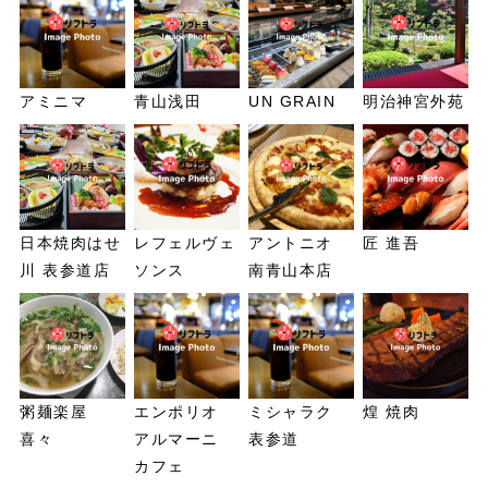
アミニマ
青山浅田
UN GRAIN
明治神宮外苑
日本焼肉はせ
レフェルヴェ
アントニオ
匠 進吾
川 表参道店
ソンス
南青山本店
粥麺楽屋
エンポリオ
ミシャラク
煌 焼肉
喜々
アルマーニ
表参道
カフェ