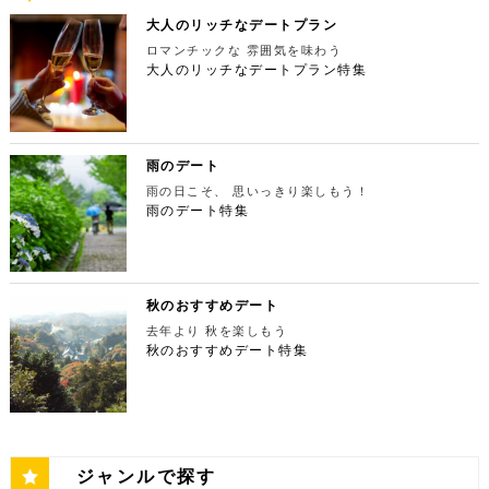
ップルで座れる極上のシートでくつろぎながら映画を
時間：11：00～21：00 【15:30】日本最大の美術館
麦がテーマのカフェ＆バルで、焼きたてパンや打ちた
たした後は大自然に癒されましょう！ 「鳩ノ巣渓谷
京タワー。リッチに特別展望台から東京の街を一望す
楽しんでください。高級な特別感に浸れますよ。 新
でゆったりカフェタイム 東京ミッドタウンの後は日
て生パスタが味わえます。おすすめは、名物の世界一
大人のリッチなデートプラン
（はとのすけいこく）」は、東京都の西部の奥多摩町
る最高の景色を堪能しましょう。スカイツリーが出来
宿ピカデリー 住所：東京都新宿区新宿3-15-15【MA
本最大の美術館「国立新美術館」を訪れてみてはいか
やわららかい食パンのワンハンドレッド！店内の雰囲
にある渓谷です。道路から約40m断崖の下にあり、多
てもなお、東京タワーの幻想的な空間に魅了され多く
P】 アクセス：「新宿御苑」より徒歩10分 営業時
ロマンチックな 雰囲気を味わう
がでしょうか。国立新美術館はコレクションを持た
気よく、カジュアルに楽しいひと時を過ごせますよ。
摩川の清流と様々な形をした岩が美しい渓谷を作り出
の人が訪れます。宝石をちりばめたような光り輝く夜
間：上映作品により異なる 【17:45】大パノラマの
大人のリッチなデートプラン特集
ず、国内最大級の展示スペースを活かして多彩な展覧
ESPRESSO D WORKS 池袋 住所：東京都豊島区
しています。 夏場は新緑を楽しむことができ、秋の
景が目の前に広がり、リッチなデートにぴったりのス
夜景を望める穴場のデートスポット 夜が近づいてき
会を開催しています。雰囲気抜群の素敵な空間でリッ
東池袋1-30-3 キュープラザ池袋【MAP】 アクセ
紅葉は絶景。日々の疲れを癒やしたり、リフレッシュ
ポットです。 東京タワー 住所：東京都港区芝公園4
たら行きたいのは、東京都庁展望室です！新宿ピカデ
チなお出掛けを演出してくれますよ。アートももちろ
ス：「池袋駅」東口より徒歩10分 営業時間：ランチ
するにはうってつけの観光スポット。 秋は木々が色
-2-8【MAP】 アクセス： 「芝公園」より徒歩2分 営
リーから徒歩20分ほどにあります。東京の夜景は、
ん、最大12の展覧会を同時開催でき、一度に複数の
11:00 ～ 14:00 ディナー17:00 ～ 21:00
鮮やかに紅葉します。鮮やかな紅葉と多摩川の清流
業時間：展望台9:00～22:00（入場は21:45まで）
世界でもトップレベルに輝いています。贅沢なデート
展示を楽しむことができます。 国立新美術館 住
定休日：無 【13:30】池袋でリゾート気分が味わえ
で、紅葉狩りをしてみてはいかがでしょうか。 吊り
特別展望台9:00～21:30（入場は21:00ま
には東京の夜景を活用しない手はありません。東京タ
所：東京都港区六本木7-22−2【MAP】 アクセス：
る癒しの水族館デート 美味しいランチでお腹を満た
橋の「鳩ノ巣小橋」からの眺めも必見です。吊り橋効
で） 【19:00】東京タワーを眺めながら特別なディ
ワーはもちろん、遠くにお台場やスカイツリーも望め
雨のデート
「東京ミッドタウン」より徒歩3分 営業時間：10：0
したら、天空のオアシスをコンセプトに南国リゾート
果も狙っていきましょう（笑） CHECK！ 鳩ノ巣渓
ナータイムを♪ デートを一日満喫した最後は東京タワ
ます。日常的に見る機会の少ない東京を一望できる夜
0～18：00 【17:45】ヘリコプターで東京の夜景を
をイメージした「サンシャイン水族館」に向かいまし
谷 住所 ： 東京都西多摩郡奥多摩町棚澤【MAP】 ア
雨の日こそ、 思いっきり楽しもう！
ーに最も近いレストラン「Terrace Dining TANGO
景は、特別な日をうまく演出してくれますよ。 東京
一望 最後は東京の夜景を一望できるヘリ遊覧です！
ょう。サンシャイン水族館は、落ち着いた雰囲気のな
クセス：JR青梅線 鳩ノ巣駅より徒歩10分 営業時
（テラスダイニング タンゴ）」で特別なディナー。
雨のデート特集
都庁 住所：東京都新宿区西新宿2-8-1【MAP】 アク
六本木周辺からタクシーで20分ほどの新木場にヘリ
か、海中を散歩しているような気分に浸れます。屋外
間：常時開放 【15：00】自然の神秘！日原鍾乳洞
東京タワーから道路を挟んで向かいにあります。タン
セス：「新宿ピカデリー」から徒歩約20分 営業時
ポートがあります。東京の夜景は、世界でもトップレ
エリアは水と緑に包まれた非日常的な空間が広がりま
日原鍾乳洞は東京都西多摩郡奥多摩町日原にある鍾乳
ゴは、まるで異国にいるかのような感覚を味わうこと
間：9:30～23:00 【19:00】逸品ステーキを楽しむ特
ベルに輝いています。贅沢なデートには東京の夜景を
す。雨の日でも都心にいながらリゾート気分を満喫し
洞で、総延長1270ｍ、高低差134ｍの東京都指定天
ができるダイニングレストランです。おすすめは、お
別なディナータイムを♪ 夜景の美しさの興奮が冷めな
活用しない手はありません。ヘリ遊覧は10分20,000
てくださいね。 サンシャイン水族館 住所：東京都
然記念物で、規模は埼玉県秩父市の龍谷洞と並び関東
口の中でとろけるフォアグラ寿司！東京タワーが見え
い彼女を連れて向かうのは、都庁から徒歩で15分ほ
円台からなので意外とリーズナブルに感じる方も多い
豊島区東池袋3-1【MAP】 アクセス：「ESPRESSO
最大級の鍾乳洞です。 鍾乳洞とは、石灰岩の中にで
る大人な空間で食べるディナーは、きっと特別な思い
どにある最高級ステーキが愉しめるボニュ （Bon.n
のではないでしょうか。日常的に乗る機会の少ないヘ
D WORKS 池袋」より徒歩5分 営業時間：[4月～10
きた洞窟のことで、地下を流れる水が石灰岩の侵食を
秋のおすすめデート
出になること間違いなしです！ Terrace Dining TA
u）。ボニュは、美食家のシェフによる逸品ステーキ
リコプターは、特別な日をうまく演出してくれます
月]10：00～20：00 (入館は19：30) [11
繰り返すことで発達するとされています。天井からつ
NGO 住所：東京都港区芝公園3-5-4渋澤ビル 1F【M
を堪能できるステーキ店です。欠かさずに食べたいお
去年より 秋を楽しもう
よ。 東京タワー 住所：東京都江東区新木場4-7−25
月～2月]10：00～18：00 (入館は17：30) 【15:3
ららのように垂れ下がる鍾乳石は、わずか1センチ伸
AP】 アクセス： 「東京タワー」より徒歩2分 営業時
すすめは、ボニュ焼き！きめ細やかなピンク色のお肉
【MAP】 アクセス：「六本木周辺」からタクシーで
秋のおすすめデート特集
0】雨の日デートには打ってつけの屋内型テーマパー
びるのにおよそ70年もの年月を要するのだとか。 ま
間：【平日】ランチ11：30～15：00(L.O14:00)
は、噛みしめるほどに口の中で旨味が染み出します。
約20分 営業時間：9:00～(詳細はHPにてご確認くだ
ク サンシャイン水族館の後は、池袋サンシャインシ
さに大自然の神秘、まるで異界のような空間に東京で
ディナー17：00～23：30(L.O22:
記念日など、特別な日にぴったりです。 ボニュ（B
さい) 【19:00】東京湾岸の光を間近で楽しむ特別な
ティにある国内最大級の屋内型テーマパーク「ナンジ
あって非日常感を味わえます。 CHECK！ 日原鍾乳
30) 【休日】ランチ11：30～16：00(L.O
on.nu） 住所：東京都渋谷区代々木4-22-17 クイー
ディナータイムを♪ 夜景の美しさの興奮が冷めない彼
ャタウン」へ。ナンジャタウンは、雨の日に打って付
洞 住所 ：東京都西多摩郡奥多摩町日原１０５２【M
15:00) ディナー17：00～23：3
ンズ代々木 1F【MAP】 アクセス：「都庁」から徒
女を連れて向かうのは、ヘリポートからタクシーで1
けのテーマパークです！フロア内はそれぞれコンセプ
AP】 アクセス：日原鍾乳洞行終点下車 徒歩約５分
0(L.O22:30 いかがだったでしょうか？今回は、
歩約15分 営業時間：ランチ12：00～14：00
0分ほどにあるお台場の鉄板焼銀杏。先ほどまで上か
トをもった3つの街で構成されており、個性豊かなア
営業時間：４/１～11/30 午前９時～午後５時 1
記念日などの特別な日に使いたい東京タワー周辺のリ
ディナー 18：00～21:00 定休日：不定休 い
ら眺めていた東京湾岸の光を、今度は間近で楽しみま
トラクションにくわえ、2つのフードテーマパークが
2/１～３/31 午前９時～午後４時30分 【17：00】
ッチなデートプランをご紹介しました。今回ご紹介し
かがだったでしょうか？今回は、魅力あふれる新宿の
す。 カウンターからレインボーブリッジや東京タワ
備わっていることで有名です。ご当地グルメも思う存
奥多摩湖 奥多摩湖は、東京都と山梨県にある人口の
たスポットはどこも素敵で大人なひとときを演出して
ジャンルで探す
名店グルメを楽しむゴージャスデートコースをご紹介
ーが一望できる大きな窓があります。景色を眺めなが
分堪能できます♪ ナンジャタウン 住所：東京都豊島
貯水池です。水道専用の貯水池としては日本最大級の
くれます。是非、思い出に残る素敵な時間をお過ごし