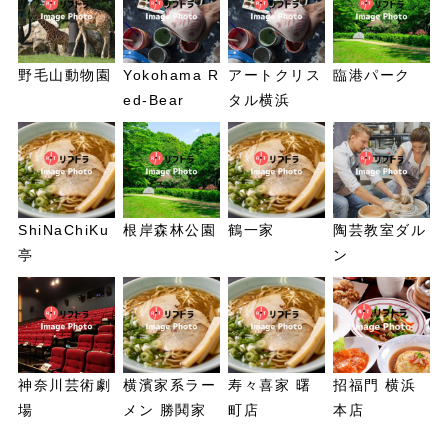
野毛山動物園
Yokohama R
アートクリス
臨港パーク
ed-Bear
タル横浜
ShiNaChiKu
根岸森林公園
鶴一家
陶芸教室ダル
亭
ン
神奈川芸術劇
横濱家系ラー
寿々喜家 曙
招福門 横浜
場
メン 勝鬨家
町店
本店