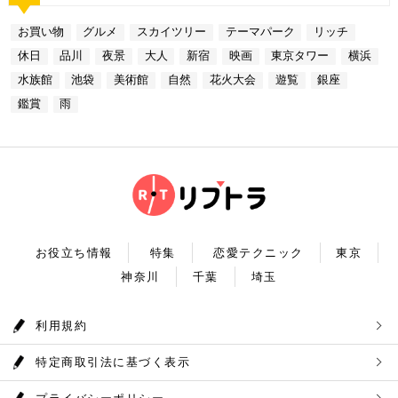
しました。今回ご紹介したスポットはどこも素敵で大
ら進む鉄板焼きのコースはおすすめです。グランドニ
区東池袋3-1−3【MAP】 アクセス：「サンシャイン
規模を誇っています！ 奥多摩でドライブデートする
ください。
人なひとときを演出してくれます。是非、思い出に残
ッコー東京はホテルなので、そのままお泊り…なんて
水族館」より徒歩3分 営業時間：10：00～22：00
なら必ず訪れてほしい奥多摩湖民の水の2割を供給し
る素敵な時間をお過ごしください。
お買い物
グルメ
スカイツリー
テーマパーク
リッチ
コースも素敵ですよね♪ Terrace Dining TANGO
【17:00】ロマンチックな雰囲気で感動と癒しに浸る
ている奥多摩湖ですが、人工物とは思えない美しさが
住所：東京都港区台場2-6-1 グランドニッコー東京
プラネタリウム 最後に行きたいのは同じくサンシャ
あります。 湖畔には様々な見どころや観光施設があ
休日
品川
夜景
大人
新宿
映画
東京タワー
横浜
台場 30F【MAP】 アクセス：「新木場ヘリポート」
インシティにある、「コニカミノルタプラネタリウム
り、首都圏のオアシスとして親しまれています。 CH
からタクシーで10分 営業時間：ランチ11：30～1
満天」。ドームスクリーン全天に吸い込まれそうなほ
ECK！ 奥多摩湖 住所 ：MAP アクセス： 営業時
水族館
池袋
美術館
自然
花火大会
遊覧
銀座
4：30(L.O) ディナー17：00～22：00(L.
どの星空が広がり、まるで宇宙に飛び出したかのよう
間：常時開放 【18：30】奥多摩温泉 もえぎの湯 大
0) 定休日：木曜日 いかがだったでしょうか？今
な圧倒的な臨場感を体験することができます。ロマン
鑑賞
雨
自然の新鮮な空気とマイナスイオンを身体中に取り込
回は、リッチにお買い物&ヘリコプター遊覧でゴージ
チックな雰囲気のなか、感動と癒しに浸るプラネタリ
んだら、最後は温泉で疲れを癒しましょう。もえぎの
ャスな休日デートコースをご紹介しました。今回ご紹
ウムデートを満喫しましょう。特別なひと時を演出し
湯は奥多摩の地下深く、日本最古の地層といわれる古
介したスポットはどこも素敵で大人なひとときを演出
てくれますよ。 コニカミノルタプラネタリウム満天
生層より湧き出る奥多摩温泉の源泉100%の温泉で
してくれます。是非、思い出に残る素敵な時間をお過
住所：東京都豊島区東池袋3-1−3【MAP】 アクセ
す。露天風呂から多摩川の清流と山なみを望み、四季
ごしください。
ス：「ナンジャタウン」から徒歩2分 営業時間：11:
折々の風情をお楽しみいただけます。 食事処もあり
00～20:00 【19:00】有頂天するほど美味いハンバー
ますので、湯上りにリラックスしたらそのままご飯も
グでディナータイム♪ 雨の日デートを満喫した最後
頂けます。 奥多摩産の食材を使った料理が並び温泉
は、コニカミノルタプラネタリウム満天から徒歩8分
とごはんで疲れも癒されるかと思います。 CHECK！
のところにある洋食店「ウチョウテン」でディナータ
奥多摩温泉 もえぎの湯 住所 ：東京都西多摩郡奥多摩
イム。こちらは正統派のハンバーグを高コスパで食べ
町氷川119-1【MAP】 アクセス：奥多摩徒歩15分 営
られる人気店です。店名通りまさに有頂天になれる美
業時間：9：30～21：30まで 【まとめ】 いかがでし
お役立ち情報
特集
恋愛テクニック
東京
味しさという、口コミも多いです。注文を受けてから
たでしょうか。今回は秋の自然を満喫できる奥多摩デ
焼き始めるので、できたての熱々のハンバーグがいた
神奈川
千葉
埼玉
ートプランをご紹介させていただきました。大自然に
だけます。店内はテーブル席16席、カウンター席4席
囲まれ心身をリフレッシュして。一日歩き回った体を
あります。 ウチョウテン 住所：東京都豊島区南池
温泉で癒していただく奥多摩を存分に堪能できるかと
袋2-36-10【MAP】 アクセス：「コニカミノルタ満
思います。 是非休日のお出かけに参考にしていただ
利用規約
天」から徒歩9分 営業時間：ランチ11:30～14:30
ければ幸いです。
ディナー18:00～20:45 いかがだったで
しょうか？今回は、池袋の雨の日王道デートコースを
特定商取引法に基づく表示
ご紹介しました。今回ご紹介したスポットはどこも素
敵で大人なひとときを演出してくれます。是非思い出
に残る素敵な時間をお過ごしください。