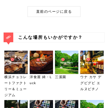
直前のページに戻る
こんな場所もいかがですか？
横浜チョコレ
洋食屋 綺・L
三溪園
ウナ カサ デ
ートファクト
uck
グビグビ エ
リー＆ミュー
ルヌビチノ
ジアム