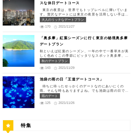
スな休日デートコース
汐留 47F【MAP】 アクセス： 「汐留駅」より徒歩2
りランチタイム！ まずは新宿駅で待ち合わせ。集合
分 営業時間：ランチ11:30 ～ 15:00（L.O 14:00）
できたら「匠 誠」に向かいましょう。新宿駅東南口
東京の夜景は、世界でもトップレベルに輝いていま
ディナー18:00 ～ 22:00（L.O 19:00）
より徒歩1分ほど、新宿ユースビルPAXの6Fにありま
す。贅沢なデートには東京の夜景を活用しない手はあ
定休日：月曜日、火曜日、水曜日 【13:30】カレッ
す。 ランチタイムは「ばらちらし」のみで、普通盛
りません。今回はリッチにお買い物&ヘリコプター遊
大人のリッチなデートプラン
タ汐留でミュージカルの最高峰「劇団四季」を鑑賞！
りと大盛りが選べるメニューになっています。新鮮な
覧でゴージャスな休日デートコースをご紹介します！
美味しいランチでお腹を満たしたら、多彩なデートが
うにやいくら、海老など30種類以上の種類豊富な具
170
2021/11/27
日常的に乗る機会の少ないヘリコプターは、特別な日
楽しめる人気の複合商業施設「カレッタ汐留」でミュ
材がたっぷり入っており、見た目も一級品です。清潔
をうまく演出してくれますよ。 【12:00】六本木駅
ージカルの最高峰「劇団四季」を鑑賞するのはいかが
感のある空間でゆっくり食事ができますよ。 匠 誠
で待ち合わせ＆気楽に食べられる最高峰フレンチでラ
「奥多摩」紅葉シーズンに行く東京の秘境奥多摩
でしょうか。※オリゾントウキョウ(HORIZON TOK
住所：東京都新宿区新宿4-1-9 新宿ユースビル「PA
ンチタイム！ まずは六本木駅で待ち合わせ。集合で
YO)はカレッタ汐留の中にあります。 ミュージカル
デートプラン
X」 6F【MAP】 アクセス：「新宿駅」東南口より徒
きたら「トレフミヤモト」に向かいましょう。店舗は
の最高峰「劇団四季」を鑑賞し、特別で素敵な世界観
歩1分 営業時間：11:30～13:30(売り切れ仕舞い、1
六本木駅から徒歩2分ほど、六本木通りすぐにありま
秋といえば紅葉のシーズン、一年の中で一番草木が美
に浸ってください♪ 劇団四季 住所：東京都港区東新
8:00～23:00 定休日：祝日・月曜日 【13:30】新宿
す。 トレフミヤモトは、絶品フレンチ料理をお愉し
しく色めくこの季節にピッタリなスポット奥多摩、今
橋1-8-2 カレッタ汐留 1F【MAP】 アクセス： 「汐
御苑で四季折々の自然を眺めながら上質なひと時を♪
みいただけます。料理は全て日替わりで、シェフ拘り
回はそんな奥多摩の大自然を満喫できるデートプラン
留駅」より徒歩2分 営業時間：公演情報をご確認くだ
秋のデートプラン
美味しいランチでお腹を満たしたら、四季折々の自然
の「ソース」の旨味で包まれた繊細な料理との一期一
をご紹介します！ 【11：00】丹三郎、風情ある藁葺
さい 【17:00】四季折々の自然が彩る芝公園でお散
を眺めながら「新宿御苑」で上質なひとときを過ごす
会を味わってください。カジュアルに楽しいひと時を
143
2021/11/29
家屋で絶品そばに舌鼓 東京都の指定歴史建造物とさ
歩リフレッシュ 劇団四季で特別な時間を楽しんだあ
のはいかがでしょうか。新宿御苑は、東京ドーム約1
過ごせるレストランです。 トレフミヤモト 住所：
れている長屋門と、立派な茅葺の母屋を見学するだけ
とは、四季折々の自然が彩る芝公園を散策してリフレ
2個分にも及ぶ広大な敷地面積を有し、日本庭園やイ
東京都港区六本木7-17-20 明泉ビル1F【MAP】 アク
でも来る価値ありの蕎麦の名店「丹三郎」。まずはこ
ッシュしましょう♪カレッタ汐留からタクシーで10
池袋の雨の日「王道デートコース」
ギリス風庭園などが整備されており、四季折々の景色
セス：「六本木駅」より徒歩2分 営業時間：12:00～
ちらでご飯にしましょう！ そばがきは削りたてと思
分、徒歩25分ほどにあります。四季折々の自然とと
を楽しむことができます。和を感じる雰囲気のなか、
13:30(L.O)、18:00～21:30(L.O) 定休日：月曜日、
待ちに待ったせっかくのデートなのにあいにくの
われる、鰹節の薫りをまとったそれは、今まで食べて
もに風情ある景色を楽しむことができます。夕暮れ時
落ち着いた大人のデートを堪能しましょう。 新宿御
第四火曜日 【13:30】東京ミッドタウンで上質なひ
雨。そんな時もありますよね。でも池袋は雨の日でも
たそばがきは何だったの？っていうくらいに別次元の
はとくにおすすめで、東京タワーにオレンジ色がかか
苑 住所：東京都新宿区内藤町11番地【MAP】 アク
と時を♪ 美味しいランチでお腹を満たしたら、洗練さ
楽しめる、雨の日だからこそ行きたいデートスポット
逸品。もっちもちでそばの香りもたっててとても美味
雨のデート
り和み深い時間を演出してくれます。劇団四季を鑑賞
セス：「匠 誠」から徒歩8分 営業時間：9:00～16:0
れた空間で大人のデートを満喫できる「東京ミッドタ
がたくさんあります！今回は、池袋の雨の日王道デー
しい。そばがき目当てにここまで遠路はるばるやって
した後は、お散歩しながら感想を語り合うひと時を設
0（閉園は16:30） 【15:00】新宿ピカデリープラチ
125
2021/11/26
ウン」で上質なひとときを過ごすのはいかがでしょう
トコースをご紹介します。天気が悪いからといってテ
くるお客さんがたくさんいるそうです。 せいろは、
けてみませんか。クリスマスの時期にはイルミネーシ
ナシートでリッチに映画鑑賞 新宿御苑の後はプラチ
か。東京ミッドタウンは、個性的なショップや美術
ンションを下げず、思う存分デートを楽しんじゃいま
一見すると細目で緩そうですがとてもコシが強く最高
ョンが施され、よりいっそう素敵なスポットとなりま
ナシートを予約して贅沢な映画デートはいかがでしょ
館、公園が集結した複合施設です。リッチなショッピ
しょう！ 【12:00】池袋駅で待ち合わせ＆気楽に食
ののど越し。 奥多摩に来たら一度は行くべき名店で
す。 芝公園 住所：東京都港区芝公園1～4丁目【M
うか。新宿ピカデリーは、清潔感あふれる空間が特徴
ングを楽しんだり、美術館でアートに触れたり、緑豊
べられる最高峰フレンチでランチタイム！ まずは池
す。 CHECK！ 丹三郎 住所 ：東京都西多摩郡奥多摩
AP】 アクセス： 「カレッタ汐留」よりタクシー10
で、デートにも打ってつけの映画館です。プラチナシ
かな公園で散歩したりと、多彩な楽しみ方を提供して
袋駅で待ち合わせ。集合できたら「ESPRESSO D W
町丹三郎２６０【MAP】 アクセス：ＪＲ青梅線古里
分、徒歩25分 営業時間：24時間 【18:00】東京タワ
ートを指定すると、最高級の座席やラウンジルーム、
特集
くれます。 東京ミッドタウン 住所：東京都港区赤
ORKS 池袋」に向かいましょう。店舗は池袋駅東口
駅より徒歩１０分 営業時間：11:30〜15:00 【13：0
ーで最高の夕日と夜景を満喫 観光スポットの最後に
ウェルカムドリンクなどの嬉しい特典が付きます。カ
坂9-7-1【MAP】 アクセス：「六本木駅」直結 営業
から徒歩で10分弱ほどQプラザの2階にあります。小
0】鳩ノ巣渓谷で大自然を満喫 絶品のそばでお腹を満
行きたいのは、東京のシンボルとして愛され続ける東