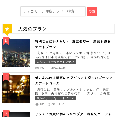
検索
人気のプラン
特別な日に行きたい♪「東京タワー」周辺を巡る
デートプラン
高さ333ｍを誇る日本のシンボル“東京タワー”。正
式名称は日本電波塔です（豆知識）。観光名所である
東京タワー周辺には少しリッチなデートを楽しめるス
大人のリッチなデートプラン
ポット多数です！「記念日や友達の誕生日、日頃頑張
499
2021/11/26
っているご褒美としてリッチなお出掛けを楽しみた
い！」そんな方のために東京タワー周辺のおすすめコ
ースを紹介します！ 【11:30】汐留駅で待ち合わせ
魅力あふれる新宿の名店グルメを楽しむゴージャ
＆地上210ｍのスカイレストランでランチタイム！
スデートコース
まずは汐留駅で待ち合わせ。集合できたら「オリゾン
トウキョウ （HORIZON TOKYO）」に向かいまし
新宿には、美味しいグルメやショッピング、映画
ょう。店舗は汐留駅から徒歩2分ほど、カレッタ汐留
館、夜景、美術館など多彩なデートスポットが存在し
の47階にあります。地上210mカップルシートは全席
ます。今回はそんな魅力あふれる新宿の名店グルメを
大人のリッチなデートプラン
窓際にありプライベート空間を大切にしながら、絶景
楽しむゴージャスデートコースをご紹介します！歌舞
を楽しむ事が出来ます。空中でお食事を楽しむ感覚を
184
2021/11/27
伎町や居酒屋などのイメージが強いですが、まったり
味わえる、東京で一番ロマンチックな時を過ごせるレ
とくつろげるスポットも沢山あります。あなたの特別
ストランです。 オリゾントウキョウ （HORIZON
な日をうまく演出してくれます。 【12:00】新宿駅
リッチにお買い物&ヘリコプター遊覧でゴージャ
TOKYO） 住所：東京都港区東新橋1-8-2 カレッタ
で待ち合わせ＆美味しくて綺麗なばらちらしでゆった