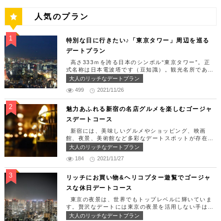
人気のプラン
特別な日に行きたい♪「東京タワー」周辺を巡る
デートプラン
高さ333ｍを誇る日本のシンボル“東京タワー”。正
式名称は日本電波塔です（豆知識）。観光名所である
東京タワー周辺には少しリッチなデートを楽しめるス
大人のリッチなデートプラン
ポット多数です！「記念日や友達の誕生日、日頃頑張
499
2021/11/26
っているご褒美としてリッチなお出掛けを楽しみた
い！」そんな方のために東京タワー周辺のおすすめコ
ースを紹介します！ 【11:30】汐留駅で待ち合わせ
魅力あふれる新宿の名店グルメを楽しむゴージャ
＆地上210ｍのスカイレストランでランチタイム！
スデートコース
まずは汐留駅で待ち合わせ。集合できたら「オリゾン
トウキョウ （HORIZON TOKYO）」に向かいまし
新宿には、美味しいグルメやショッピング、映画
ょう。店舗は汐留駅から徒歩2分ほど、カレッタ汐留
館、夜景、美術館など多彩なデートスポットが存在し
の47階にあります。地上210mカップルシートは全席
ます。今回はそんな魅力あふれる新宿の名店グルメを
大人のリッチなデートプラン
窓際にありプライベート空間を大切にしながら、絶景
楽しむゴージャスデートコースをご紹介します！歌舞
を楽しむ事が出来ます。空中でお食事を楽しむ感覚を
184
2021/11/27
伎町や居酒屋などのイメージが強いですが、まったり
味わえる、東京で一番ロマンチックな時を過ごせるレ
とくつろげるスポットも沢山あります。あなたの特別
ストランです。 オリゾントウキョウ （HORIZON
な日をうまく演出してくれます。 【12:00】新宿駅
リッチにお買い物&ヘリコプター遊覧でゴージャ
TOKYO） 住所：東京都港区東新橋1-8-2 カレッタ
で待ち合わせ＆美味しくて綺麗なばらちらしでゆった
スな休日デートコース
汐留 47F【MAP】 アクセス： 「汐留駅」より徒歩2
りランチタイム！ まずは新宿駅で待ち合わせ。集合
分 営業時間：ランチ11:30 ～ 15:00（L.O 14:00）
できたら「匠 誠」に向かいましょう。新宿駅東南口
東京の夜景は、世界でもトップレベルに輝いていま
ディナー18:00 ～ 22:00（L.O 19:00）
より徒歩1分ほど、新宿ユースビルPAXの6Fにありま
す。贅沢なデートには東京の夜景を活用しない手はあ
定休日：月曜日、火曜日、水曜日 【13:30】カレッ
す。 ランチタイムは「ばらちらし」のみで、普通盛
りません。今回はリッチにお買い物&ヘリコプター遊
大人のリッチなデートプラン
タ汐留でミュージカルの最高峰「劇団四季」を鑑賞！
りと大盛りが選べるメニューになっています。新鮮な