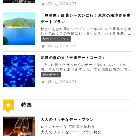
覧でゴージャスな休日デートコースをご紹介します！
美味しいランチでお腹を満たしたら、多彩なデートが
うにやいくら、海老など30種類以上の種類豊富な具
170
2021/11/27
日常的に乗る機会の少ないヘリコプターは、特別な日
楽しめる人気の複合商業施設「カレッタ汐留」でミュ
材がたっぷり入っており、見た目も一級品です。清潔
をうまく演出してくれますよ。 【12:00】六本木駅
ージカルの最高峰「劇団四季」を鑑賞するのはいかが
感のある空間でゆっくり食事ができますよ。 匠 誠
で待ち合わせ＆気楽に食べられる最高峰フレンチでラ
「奥多摩」紅葉シーズンに行く東京の秘境奥多摩
でしょうか。※オリゾントウキョウ(HORIZON TOK
住所：東京都新宿区新宿4-1-9 新宿ユースビル「PA
ンチタイム！ まずは六本木駅で待ち合わせ。集合で
YO)はカレッタ汐留の中にあります。 ミュージカル
デートプラン
X」 6F【MAP】 アクセス：「新宿駅」東南口より徒
きたら「トレフミヤモト」に向かいましょう。店舗は
の最高峰「劇団四季」を鑑賞し、特別で素敵な世界観
歩1分 営業時間：11:30～13:30(売り切れ仕舞い、1
六本木駅から徒歩2分ほど、六本木通りすぐにありま
秋といえば紅葉のシーズン、一年の中で一番草木が美
に浸ってください♪ 劇団四季 住所：東京都港区東新
8:00～23:00 定休日：祝日・月曜日 【13:30】新宿
す。 トレフミヤモトは、絶品フレンチ料理をお愉し
しく色めくこの季節にピッタリなスポット奥多摩、今
橋1-8-2 カレッタ汐留 1F【MAP】 アクセス： 「汐
御苑で四季折々の自然を眺めながら上質なひと時を♪
みいただけます。料理は全て日替わりで、シェフ拘り
回はそんな奥多摩の大自然を満喫できるデートプラン
留駅」より徒歩2分 営業時間：公演情報をご確認くだ
秋のデートプラン
美味しいランチでお腹を満たしたら、四季折々の自然
の「ソース」の旨味で包まれた繊細な料理との一期一
をご紹介します！ 【11：00】丹三郎、風情ある藁葺
さい 【17:00】四季折々の自然が彩る芝公園でお散
を眺めながら「新宿御苑」で上質なひとときを過ごす
会を味わってください。カジュアルに楽しいひと時を
143
2021/11/29
家屋で絶品そばに舌鼓 東京都の指定歴史建造物とさ
歩リフレッシュ 劇団四季で特別な時間を楽しんだあ
のはいかがでしょうか。新宿御苑は、東京ドーム約1
過ごせるレストランです。 トレフミヤモト 住所：
れている長屋門と、立派な茅葺の母屋を見学するだけ
とは、四季折々の自然が彩る芝公園を散策してリフレ
2個分にも及ぶ広大な敷地面積を有し、日本庭園やイ
東京都港区六本木7-17-20 明泉ビル1F【MAP】 アク
でも来る価値ありの蕎麦の名店「丹三郎」。まずはこ
ッシュしましょう♪カレッタ汐留からタクシーで10
池袋の雨の日「王道デートコース」
ギリス風庭園などが整備されており、四季折々の景色
セス：「六本木駅」より徒歩2分 営業時間：12:00～
ちらでご飯にしましょう！ そばがきは削りたてと思
分、徒歩25分ほどにあります。四季折々の自然とと
を楽しむことができます。和を感じる雰囲気のなか、
13:30(L.O)、18:00～21:30(L.O) 定休日：月曜日、
待ちに待ったせっかくのデートなのにあいにくの
われる、鰹節の薫りをまとったそれは、今まで食べて
もに風情ある景色を楽しむことができます。夕暮れ時
落ち着いた大人のデートを堪能しましょう。 新宿御
第四火曜日 【13:30】東京ミッドタウンで上質なひ
雨。そんな時もありますよね。でも池袋は雨の日でも
たそばがきは何だったの？っていうくらいに別次元の
はとくにおすすめで、東京タワーにオレンジ色がかか
苑 住所：東京都新宿区内藤町11番地【MAP】 アク
と時を♪ 美味しいランチでお腹を満たしたら、洗練さ
楽しめる、雨の日だからこそ行きたいデートスポット
逸品。もっちもちでそばの香りもたっててとても美味
雨のデート
り和み深い時間を演出してくれます。劇団四季を鑑賞
セス：「匠 誠」から徒歩8分 営業時間：9:00～16:0
れた空間で大人のデートを満喫できる「東京ミッドタ
がたくさんあります！今回は、池袋の雨の日王道デー
しい。そばがき目当てにここまで遠路はるばるやって
した後は、お散歩しながら感想を語り合うひと時を設
0（閉園は16:30） 【15:00】新宿ピカデリープラチ
125
2021/11/26
ウン」で上質なひとときを過ごすのはいかがでしょう
トコースをご紹介します。天気が悪いからといってテ
くるお客さんがたくさんいるそうです。 せいろは、
けてみませんか。クリスマスの時期にはイルミネーシ
ナシートでリッチに映画鑑賞 新宿御苑の後はプラチ
か。東京ミッドタウンは、個性的なショップや美術
ンションを下げず、思う存分デートを楽しんじゃいま
一見すると細目で緩そうですがとてもコシが強く最高
ョンが施され、よりいっそう素敵なスポットとなりま
ナシートを予約して贅沢な映画デートはいかがでしょ
館、公園が集結した複合施設です。リッチなショッピ
しょう！ 【12:00】池袋駅で待ち合わせ＆気楽に食
ののど越し。 奥多摩に来たら一度は行くべき名店で
す。 芝公園 住所：東京都港区芝公園1～4丁目【M
うか。新宿ピカデリーは、清潔感あふれる空間が特徴
ングを楽しんだり、美術館でアートに触れたり、緑豊
べられる最高峰フレンチでランチタイム！ まずは池
す。 CHECK！ 丹三郎 住所 ：東京都西多摩郡奥多摩
AP】 アクセス： 「カレッタ汐留」よりタクシー10
で、デートにも打ってつけの映画館です。プラチナシ
かな公園で散歩したりと、多彩な楽しみ方を提供して
袋駅で待ち合わせ。集合できたら「ESPRESSO D W
町丹三郎２６０【MAP】 アクセス：ＪＲ青梅線古里
分、徒歩25分 営業時間：24時間 【18:00】東京タワ
ートを指定すると、最高級の座席やラウンジルーム、
特集
くれます。 東京ミッドタウン 住所：東京都港区赤
ORKS 池袋」に向かいましょう。店舗は池袋駅東口
駅より徒歩１０分 営業時間：11:30〜15:00 【13：0
ーで最高の夕日と夜景を満喫 観光スポットの最後に
ウェルカムドリンクなどの嬉しい特典が付きます。カ
坂9-7-1【MAP】 アクセス：「六本木駅」直結 営業
から徒歩で10分弱ほどQプラザの2階にあります。小
0】鳩ノ巣渓谷で大自然を満喫 絶品のそばでお腹を満
行きたいのは、東京のシンボルとして愛され続ける東
ップルで座れる極上のシートでくつろぎながら映画を
時間：11：00～21：00 【15:30】日本最大の美術館
麦がテーマのカフェ＆バルで、焼きたてパンや打ちた
たした後は大自然に癒されましょう！ 「鳩ノ巣渓谷
京タワー。リッチに特別展望台から東京の街を一望す
楽しんでください。高級な特別感に浸れますよ。 新
でゆったりカフェタイム 東京ミッドタウンの後は日
て生パスタが味わえます。おすすめは、名物の世界一
大人のリッチなデートプラン
（はとのすけいこく）」は、東京都の西部の奥多摩町
る最高の景色を堪能しましょう。スカイツリーが出来
宿ピカデリー 住所：東京都新宿区新宿3-15-15【MA
本最大の美術館「国立新美術館」を訪れてみてはいか
やわららかい食パンのワンハンドレッド！店内の雰囲
にある渓谷です。道路から約40m断崖の下にあり、多
てもなお、東京タワーの幻想的な空間に魅了され多く
P】 アクセス：「新宿御苑」より徒歩10分 営業時
ロマンチックな 雰囲気を味わう
がでしょうか。国立新美術館はコレクションを持た
気よく、カジュアルに楽しいひと時を過ごせますよ。
摩川の清流と様々な形をした岩が美しい渓谷を作り出
の人が訪れます。宝石をちりばめたような光り輝く夜
間：上映作品により異なる 【17:45】大パノラマの
大人のリッチなデートプラン特集
ず、国内最大級の展示スペースを活かして多彩な展覧
ESPRESSO D WORKS 池袋 住所：東京都豊島区
しています。 夏場は新緑を楽しむことができ、秋の
景が目の前に広がり、リッチなデートにぴったりのス
夜景を望める穴場のデートスポット 夜が近づいてき