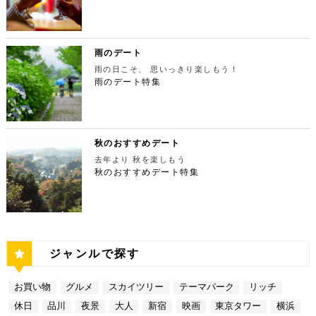
会を開催しています。雰囲気抜群の素敵な空間でリッ
東池袋1-30-3 キュープラザ池袋【MAP】 アクセ
紅葉は絶景。日々の疲れを癒やしたり、リフレッシュ
ポットです。 東京タワー 住所：東京都港区芝公園4
たら行きたいのは、東京都庁展望室です！新宿ピカデ
チなお出掛けを演出してくれますよ。アートももちろ
ス：「池袋駅」東口より徒歩10分 営業時間：ランチ
するにはうってつけの観光スポット。 秋は木々が色
-2-8【MAP】 アクセス： 「芝公園」より徒歩2分 営
リーから徒歩20分ほどにあります。東京の夜景は、
ん、最大12の展覧会を同時開催でき、一度に複数の
11:00 ～ 14:00 ディナー17:00 ～ 21:00
鮮やかに紅葉します。鮮やかな紅葉と多摩川の清流
業時間：展望台9:00～22:00（入場は21:45まで）
世界でもトップレベルに輝いています。贅沢なデート
展示を楽しむことができます。 国立新美術館 住
定休日：無 【13:30】池袋でリゾート気分が味わえ
で、紅葉狩りをしてみてはいかがでしょうか。 吊り
特別展望台9:00～21:30（入場は21:00ま
には東京の夜景を活用しない手はありません。東京タ
所：東京都港区六本木7-22−2【MAP】 アクセス：
る癒しの水族館デート 美味しいランチでお腹を満た
橋の「鳩ノ巣小橋」からの眺めも必見です。吊り橋効
で） 【19:00】東京タワーを眺めながら特別なディ
ワーはもちろん、遠くにお台場やスカイツリーも望め
雨のデート
「東京ミッドタウン」より徒歩3分 営業時間：10：0
したら、天空のオアシスをコンセプトに南国リゾート
果も狙っていきましょう（笑） CHECK！ 鳩ノ巣渓
ナータイムを♪ デートを一日満喫した最後は東京タワ
ます。日常的に見る機会の少ない東京を一望できる夜
0～18：00 【17:45】ヘリコプターで東京の夜景を
をイメージした「サンシャイン水族館」に向かいまし
谷 住所 ： 東京都西多摩郡奥多摩町棚澤【MAP】 ア
雨の日こそ、 思いっきり楽しもう！
ーに最も近いレストラン「Terrace Dining TANGO
景は、特別な日をうまく演出してくれますよ。 東京
一望 最後は東京の夜景を一望できるヘリ遊覧です！
ょう。サンシャイン水族館は、落ち着いた雰囲気のな
クセス：JR青梅線 鳩ノ巣駅より徒歩10分 営業時
（テラスダイニング タンゴ）」で特別なディナー。
雨のデート特集
都庁 住所：東京都新宿区西新宿2-8-1【MAP】 アク
六本木周辺からタクシーで20分ほどの新木場にヘリ
か、海中を散歩しているような気分に浸れます。屋外
間：常時開放 【15：00】自然の神秘！日原鍾乳洞
東京タワーから道路を挟んで向かいにあります。タン
セス：「新宿ピカデリー」から徒歩約20分 営業時
ポートがあります。東京の夜景は、世界でもトップレ
エリアは水と緑に包まれた非日常的な空間が広がりま
日原鍾乳洞は東京都西多摩郡奥多摩町日原にある鍾乳
ゴは、まるで異国にいるかのような感覚を味わうこと
間：9:30～23:00 【19:00】逸品ステーキを楽しむ特
ベルに輝いています。贅沢なデートには東京の夜景を
す。雨の日でも都心にいながらリゾート気分を満喫し
洞で、総延長1270ｍ、高低差134ｍの東京都指定天
ができるダイニングレストランです。おすすめは、お
別なディナータイムを♪ 夜景の美しさの興奮が冷めな
活用しない手はありません。ヘリ遊覧は10分20,000
てくださいね。 サンシャイン水族館 住所：東京都
然記念物で、規模は埼玉県秩父市の龍谷洞と並び関東
口の中でとろけるフォアグラ寿司！東京タワーが見え
い彼女を連れて向かうのは、都庁から徒歩で15分ほ
円台からなので意外とリーズナブルに感じる方も多い
豊島区東池袋3-1【MAP】 アクセス：「ESPRESSO
最大級の鍾乳洞です。 鍾乳洞とは、石灰岩の中にで
る大人な空間で食べるディナーは、きっと特別な思い
どにある最高級ステーキが愉しめるボニュ （Bon.n
のではないでしょうか。日常的に乗る機会の少ないヘ
D WORKS 池袋」より徒歩5分 営業時間：[4月～10
きた洞窟のことで、地下を流れる水が石灰岩の侵食を
秋のおすすめデート
出になること間違いなしです！ Terrace Dining TA
u）。ボニュは、美食家のシェフによる逸品ステーキ
リコプターは、特別な日をうまく演出してくれます
月]10：00～20：00 (入館は19：30) [11
繰り返すことで発達するとされています。天井からつ
NGO 住所：東京都港区芝公園3-5-4渋澤ビル 1F【M
を堪能できるステーキ店です。欠かさずに食べたいお
去年より 秋を楽しもう
よ。 東京タワー 住所：東京都江東区新木場4-7−25
月～2月]10：00～18：00 (入館は17：30) 【15:3
ららのように垂れ下がる鍾乳石は、わずか1センチ伸
AP】 アクセス： 「東京タワー」より徒歩2分 営業時
すすめは、ボニュ焼き！きめ細やかなピンク色のお肉
【MAP】 アクセス：「六本木周辺」からタクシーで
秋のおすすめデート特集
0】雨の日デートには打ってつけの屋内型テーマパー
びるのにおよそ70年もの年月を要するのだとか。 ま
間：【平日】ランチ11：30～15：00(L.O14:00)
は、噛みしめるほどに口の中で旨味が染み出します。
約20分 営業時間：9:00～(詳細はHPにてご確認くだ
ク サンシャイン水族館の後は、池袋サンシャインシ
さに大自然の神秘、まるで異界のような空間に東京で
ディナー17：00～23：30(L.O22:
記念日など、特別な日にぴったりです。 ボニュ（B
さい) 【19:00】東京湾岸の光を間近で楽しむ特別な
ティにある国内最大級の屋内型テーマパーク「ナンジ
あって非日常感を味わえます。 CHECK！ 日原鍾乳
30) 【休日】ランチ11：30～16：00(L.O
on.nu） 住所：東京都渋谷区代々木4-22-17 クイー
ディナータイムを♪ 夜景の美しさの興奮が冷めない彼
ャタウン」へ。ナンジャタウンは、雨の日に打って付
洞 住所 ：東京都西多摩郡奥多摩町日原１０５２【M
15:00) ディナー17：00～23：3
ンズ代々木 1F【MAP】 アクセス：「都庁」から徒
女を連れて向かうのは、ヘリポートからタクシーで1
けのテーマパークです！フロア内はそれぞれコンセプ
AP】 アクセス：日原鍾乳洞行終点下車 徒歩約５分
0(L.O22:30 いかがだったでしょうか？今回は、
歩約15分 営業時間：ランチ12：00～14：00
0分ほどにあるお台場の鉄板焼銀杏。先ほどまで上か
トをもった3つの街で構成されており、個性豊かなア
営業時間：４/１～11/30 午前９時～午後５時 1
記念日などの特別な日に使いたい東京タワー周辺のリ
ディナー 18：00～21:00 定休日：不定休 い
ら眺めていた東京湾岸の光を、今度は間近で楽しみま
トラクションにくわえ、2つのフードテーマパークが
2/１～３/31 午前９時～午後４時30分 【17：00】
ッチなデートプランをご紹介しました。今回ご紹介し
かがだったでしょうか？今回は、魅力あふれる新宿の
す。 カウンターからレインボーブリッジや東京タワ
備わっていることで有名です。ご当地グルメも思う存
奥多摩湖 奥多摩湖は、東京都と山梨県にある人口の
たスポットはどこも素敵で大人なひとときを演出して
ジャンルで探す
名店グルメを楽しむゴージャスデートコースをご紹介
ーが一望できる大きな窓があります。景色を眺めなが
分堪能できます♪ ナンジャタウン 住所：東京都豊島
貯水池です。水道専用の貯水池としては日本最大級の
くれます。是非、思い出に残る素敵な時間をお過ごし
しました。今回ご紹介したスポットはどこも素敵で大
ら進む鉄板焼きのコースはおすすめです。グランドニ
区東池袋3-1−3【MAP】 アクセス：「サンシャイン
規模を誇っています！ 奥多摩でドライブデートする
ください。
人なひとときを演出してくれます。是非、思い出に残
ッコー東京はホテルなので、そのままお泊り…なんて
水族館」より徒歩3分 営業時間：10：00～22：00
なら必ず訪れてほしい奥多摩湖民の水の2割を供給し
る素敵な時間をお過ごしください。
お買い物
グルメ
スカイツリー
テーマパーク
リッチ
コースも素敵ですよね♪ Terrace Dining TANGO
【17:00】ロマンチックな雰囲気で感動と癒しに浸る
ている奥多摩湖ですが、人工物とは思えない美しさが
住所：東京都港区台場2-6-1 グランドニッコー東京
プラネタリウム 最後に行きたいのは同じくサンシャ
あります。 湖畔には様々な見どころや観光施設があ
休日
品川
夜景
大人
新宿
映画
東京タワー
横浜
台場 30F【MAP】 アクセス：「新木場ヘリポート」
インシティにある、「コニカミノルタプラネタリウム
り、首都圏のオアシスとして親しまれています。 CH