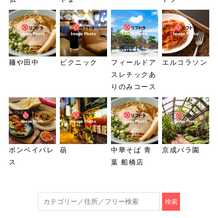
麺や田中
ピクニック
フィールドア
エルコラソン
スレチックあ
りのみコース
ボンベイパレ
葫
中華そば 青
京成バラ園
ス
葉 船橋店
検索