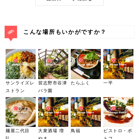
こんな場所もいかがですか？
サンライズレ
習志野市谷津
たらふく
一平
ストラン
バラ園
麺屋二代目
大衆酒場 増
鳥福
ビストロ・ポ
弘
やま
トフ