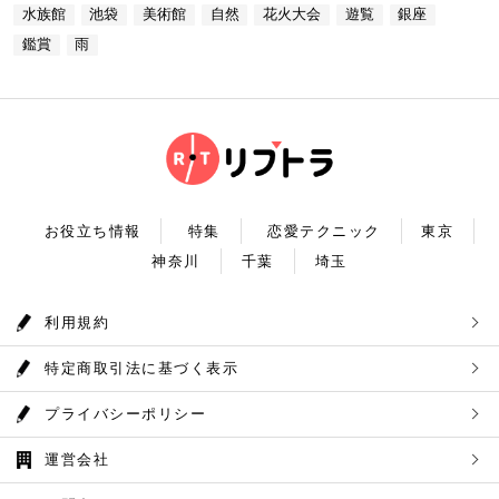
からタクシーで10分 営業時間：ランチ11：30～1
満天」。ドームスクリーン全天に吸い込まれそうなほ
ECK！ 奥多摩湖 住所 ：MAP アクセス： 営業時
水族館
池袋
美術館
自然
花火大会
遊覧
銀座
4：30(L.O) ディナー17：00～22：00(L.
どの星空が広がり、まるで宇宙に飛び出したかのよう
間：常時開放 【18：30】奥多摩温泉 もえぎの湯 大
0) 定休日：木曜日 いかがだったでしょうか？今
な圧倒的な臨場感を体験することができます。ロマン
鑑賞
雨
自然の新鮮な空気とマイナスイオンを身体中に取り込
回は、リッチにお買い物&ヘリコプター遊覧でゴージ
チックな雰囲気のなか、感動と癒しに浸るプラネタリ
んだら、最後は温泉で疲れを癒しましょう。もえぎの
ャスな休日デートコースをご紹介しました。今回ご紹
ウムデートを満喫しましょう。特別なひと時を演出し
湯は奥多摩の地下深く、日本最古の地層といわれる古
介したスポットはどこも素敵で大人なひとときを演出
てくれますよ。 コニカミノルタプラネタリウム満天
生層より湧き出る奥多摩温泉の源泉100%の温泉で
してくれます。是非、思い出に残る素敵な時間をお過
住所：東京都豊島区東池袋3-1−3【MAP】 アクセ
す。露天風呂から多摩川の清流と山なみを望み、四季
ごしください。
ス：「ナンジャタウン」から徒歩2分 営業時間：11:
折々の風情をお楽しみいただけます。 食事処もあり
00～20:00 【19:00】有頂天するほど美味いハンバー
ますので、湯上りにリラックスしたらそのままご飯も
グでディナータイム♪ 雨の日デートを満喫した最後
頂けます。 奥多摩産の食材を使った料理が並び温泉
は、コニカミノルタプラネタリウム満天から徒歩8分
とごはんで疲れも癒されるかと思います。 CHECK！
のところにある洋食店「ウチョウテン」でディナータ
奥多摩温泉 もえぎの湯 住所 ：東京都西多摩郡奥多摩
イム。こちらは正統派のハンバーグを高コスパで食べ
町氷川119-1【MAP】 アクセス：奥多摩徒歩15分 営
られる人気店です。店名通りまさに有頂天になれる美
業時間：9：30～21：30まで 【まとめ】 いかがでし
お役立ち情報
特集
恋愛テクニック
東京
味しさという、口コミも多いです。注文を受けてから
たでしょうか。今回は秋の自然を満喫できる奥多摩デ
焼き始めるので、できたての熱々のハンバーグがいた
神奈川
千葉
埼玉
ートプランをご紹介させていただきました。大自然に
だけます。店内はテーブル席16席、カウンター席4席
囲まれ心身をリフレッシュして。一日歩き回った体を
あります。 ウチョウテン 住所：東京都豊島区南池
温泉で癒していただく奥多摩を存分に堪能できるかと
袋2-36-10【MAP】 アクセス：「コニカミノルタ満
思います。 是非休日のお出かけに参考にしていただ
利用規約
天」から徒歩9分 営業時間：ランチ11:30～14:30
ければ幸いです。
ディナー18:00～20:45 いかがだったで
しょうか？今回は、池袋の雨の日王道デートコースを
特定商取引法に基づく表示
ご紹介しました。今回ご紹介したスポットはどこも素
敵で大人なひとときを演出してくれます。是非思い出
に残る素敵な時間をお過ごしください。
プライバシーポリシー
運営会社