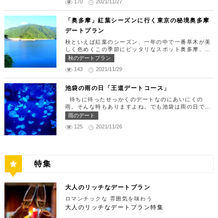
うにやいくら、海老など30種類以上の種類豊富な具
170
2021/11/27
日常的に乗る機会の少ないヘリコプターは、特別な日
楽しめる人気の複合商業施設「カレッタ汐留」でミュ
材がたっぷり入っており、見た目も一級品です。清潔
をうまく演出してくれますよ。 【12:00】六本木駅
ージカルの最高峰「劇団四季」を鑑賞するのはいかが
感のある空間でゆっくり食事ができますよ。 匠 誠
で待ち合わせ＆気楽に食べられる最高峰フレンチでラ
「奥多摩」紅葉シーズンに行く東京の秘境奥多摩
でしょうか。※オリゾントウキョウ(HORIZON TOK
住所：東京都新宿区新宿4-1-9 新宿ユースビル「PA
ンチタイム！ まずは六本木駅で待ち合わせ。集合で
YO)はカレッタ汐留の中にあります。 ミュージカル
デートプラン
X」 6F【MAP】 アクセス：「新宿駅」東南口より徒
きたら「トレフミヤモト」に向かいましょう。店舗は
の最高峰「劇団四季」を鑑賞し、特別で素敵な世界観
歩1分 営業時間：11:30～13:30(売り切れ仕舞い、1
六本木駅から徒歩2分ほど、六本木通りすぐにありま
秋といえば紅葉のシーズン、一年の中で一番草木が美
に浸ってください♪ 劇団四季 住所：東京都港区東新
8:00～23:00 定休日：祝日・月曜日 【13:30】新宿
す。 トレフミヤモトは、絶品フレンチ料理をお愉し
しく色めくこの季節にピッタリなスポット奥多摩、今
橋1-8-2 カレッタ汐留 1F【MAP】 アクセス： 「汐
御苑で四季折々の自然を眺めながら上質なひと時を♪
みいただけます。料理は全て日替わりで、シェフ拘り
回はそんな奥多摩の大自然を満喫できるデートプラン
留駅」より徒歩2分 営業時間：公演情報をご確認くだ
秋のデートプラン
美味しいランチでお腹を満たしたら、四季折々の自然
の「ソース」の旨味で包まれた繊細な料理との一期一
をご紹介します！ 【11：00】丹三郎、風情ある藁葺
さい 【17:00】四季折々の自然が彩る芝公園でお散
を眺めながら「新宿御苑」で上質なひとときを過ごす
会を味わってください。カジュアルに楽しいひと時を
143
2021/11/29
家屋で絶品そばに舌鼓 東京都の指定歴史建造物とさ
歩リフレッシュ 劇団四季で特別な時間を楽しんだあ
のはいかがでしょうか。新宿御苑は、東京ドーム約1
過ごせるレストランです。 トレフミヤモト 住所：
れている長屋門と、立派な茅葺の母屋を見学するだけ
とは、四季折々の自然が彩る芝公園を散策してリフレ
2個分にも及ぶ広大な敷地面積を有し、日本庭園やイ
東京都港区六本木7-17-20 明泉ビル1F【MAP】 アク
でも来る価値ありの蕎麦の名店「丹三郎」。まずはこ
ッシュしましょう♪カレッタ汐留からタクシーで10
池袋の雨の日「王道デートコース」
ギリス風庭園などが整備されており、四季折々の景色
セス：「六本木駅」より徒歩2分 営業時間：12:00～
ちらでご飯にしましょう！ そばがきは削りたてと思
分、徒歩25分ほどにあります。四季折々の自然とと
を楽しむことができます。和を感じる雰囲気のなか、
13:30(L.O)、18:00～21:30(L.O) 定休日：月曜日、
待ちに待ったせっかくのデートなのにあいにくの
われる、鰹節の薫りをまとったそれは、今まで食べて
もに風情ある景色を楽しむことができます。夕暮れ時
落ち着いた大人のデートを堪能しましょう。 新宿御
第四火曜日 【13:30】東京ミッドタウンで上質なひ
雨。そんな時もありますよね。でも池袋は雨の日でも
たそばがきは何だったの？っていうくらいに別次元の
はとくにおすすめで、東京タワーにオレンジ色がかか
苑 住所：東京都新宿区内藤町11番地【MAP】 アク
と時を♪ 美味しいランチでお腹を満たしたら、洗練さ
楽しめる、雨の日だからこそ行きたいデートスポット
逸品。もっちもちでそばの香りもたっててとても美味
雨のデート
り和み深い時間を演出してくれます。劇団四季を鑑賞
セス：「匠 誠」から徒歩8分 営業時間：9:00～16:0
れた空間で大人のデートを満喫できる「東京ミッドタ
がたくさんあります！今回は、池袋の雨の日王道デー
しい。そばがき目当てにここまで遠路はるばるやって
した後は、お散歩しながら感想を語り合うひと時を設
0（閉園は16:30） 【15:00】新宿ピカデリープラチ
125
2021/11/26
ウン」で上質なひとときを過ごすのはいかがでしょう
トコースをご紹介します。天気が悪いからといってテ
くるお客さんがたくさんいるそうです。 せいろは、
けてみませんか。クリスマスの時期にはイルミネーシ
ナシートでリッチに映画鑑賞 新宿御苑の後はプラチ
か。東京ミッドタウンは、個性的なショップや美術
ンションを下げず、思う存分デートを楽しんじゃいま
一見すると細目で緩そうですがとてもコシが強く最高
ョンが施され、よりいっそう素敵なスポットとなりま
ナシートを予約して贅沢な映画デートはいかがでしょ
館、公園が集結した複合施設です。リッチなショッピ
しょう！ 【12:00】池袋駅で待ち合わせ＆気楽に食
ののど越し。 奥多摩に来たら一度は行くべき名店で
す。 芝公園 住所：東京都港区芝公園1～4丁目【M
うか。新宿ピカデリーは、清潔感あふれる空間が特徴
ングを楽しんだり、美術館でアートに触れたり、緑豊
べられる最高峰フレンチでランチタイム！ まずは池
す。 CHECK！ 丹三郎 住所 ：東京都西多摩郡奥多摩
AP】 アクセス： 「カレッタ汐留」よりタクシー10
で、デートにも打ってつけの映画館です。プラチナシ
かな公園で散歩したりと、多彩な楽しみ方を提供して
袋駅で待ち合わせ。集合できたら「ESPRESSO D W
町丹三郎２６０【MAP】 アクセス：ＪＲ青梅線古里
分、徒歩25分 営業時間：24時間 【18:00】東京タワ
ートを指定すると、最高級の座席やラウンジルーム、
特集
くれます。 東京ミッドタウン 住所：東京都港区赤
ORKS 池袋」に向かいましょう。店舗は池袋駅東口
駅より徒歩１０分 営業時間：11:30〜15:00 【13：0
ーで最高の夕日と夜景を満喫 観光スポットの最後に
ウェルカムドリンクなどの嬉しい特典が付きます。カ
坂9-7-1【MAP】 アクセス：「六本木駅」直結 営業
から徒歩で10分弱ほどQプラザの2階にあります。小
0】鳩ノ巣渓谷で大自然を満喫 絶品のそばでお腹を満
行きたいのは、東京のシンボルとして愛され続ける東
ップルで座れる極上のシートでくつろぎながら映画を
時間：11：00～21：00 【15:30】日本最大の美術館
麦がテーマのカフェ＆バルで、焼きたてパンや打ちた
たした後は大自然に癒されましょう！ 「鳩ノ巣渓谷
京タワー。リッチに特別展望台から東京の街を一望す
楽しんでください。高級な特別感に浸れますよ。 新
でゆったりカフェタイム 東京ミッドタウンの後は日
て生パスタが味わえます。おすすめは、名物の世界一
大人のリッチなデートプラン
（はとのすけいこく）」は、東京都の西部の奥多摩町
る最高の景色を堪能しましょう。スカイツリーが出来
宿ピカデリー 住所：東京都新宿区新宿3-15-15【MA
本最大の美術館「国立新美術館」を訪れてみてはいか
やわららかい食パンのワンハンドレッド！店内の雰囲
にある渓谷です。道路から約40m断崖の下にあり、多
てもなお、東京タワーの幻想的な空間に魅了され多く
P】 アクセス：「新宿御苑」より徒歩10分 営業時
ロマンチックな 雰囲気を味わう
がでしょうか。国立新美術館はコレクションを持た
気よく、カジュアルに楽しいひと時を過ごせますよ。
摩川の清流と様々な形をした岩が美しい渓谷を作り出
の人が訪れます。宝石をちりばめたような光り輝く夜
間：上映作品により異なる 【17:45】大パノラマの
大人のリッチなデートプラン特集
ず、国内最大級の展示スペースを活かして多彩な展覧
ESPRESSO D WORKS 池袋 住所：東京都豊島区
しています。 夏場は新緑を楽しむことができ、秋の
景が目の前に広がり、リッチなデートにぴったりのス
夜景を望める穴場のデートスポット 夜が近づいてき
会を開催しています。雰囲気抜群の素敵な空間でリッ
東池袋1-30-3 キュープラザ池袋【MAP】 アクセ
紅葉は絶景。日々の疲れを癒やしたり、リフレッシュ