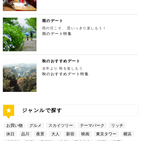
ポットです。 東京タワー 住所：東京都港区芝公園4
たら行きたいのは、東京都庁展望室です！新宿ピカデ
チなお出掛けを演出してくれますよ。アートももちろ
ス：「池袋駅」東口より徒歩10分 営業時間：ランチ
するにはうってつけの観光スポット。 秋は木々が色
-2-8【MAP】 アクセス： 「芝公園」より徒歩2分 営
リーから徒歩20分ほどにあります。東京の夜景は、
ん、最大12の展覧会を同時開催でき、一度に複数の
11:00 ～ 14:00 ディナー17:00 ～ 21:00
鮮やかに紅葉します。鮮やかな紅葉と多摩川の清流
業時間：展望台9:00～22:00（入場は21:45まで）
世界でもトップレベルに輝いています。贅沢なデート
展示を楽しむことができます。 国立新美術館 住
定休日：無 【13:30】池袋でリゾート気分が味わえ
で、紅葉狩りをしてみてはいかがでしょうか。 吊り
特別展望台9:00～21:30（入場は21:00ま
には東京の夜景を活用しない手はありません。東京タ
所：東京都港区六本木7-22−2【MAP】 アクセス：
る癒しの水族館デート 美味しいランチでお腹を満た
橋の「鳩ノ巣小橋」からの眺めも必見です。吊り橋効
で） 【19:00】東京タワーを眺めながら特別なディ
ワーはもちろん、遠くにお台場やスカイツリーも望め
雨のデート
「東京ミッドタウン」より徒歩3分 営業時間：10：0
したら、天空のオアシスをコンセプトに南国リゾート
果も狙っていきましょう（笑） CHECK！ 鳩ノ巣渓
ナータイムを♪ デートを一日満喫した最後は東京タワ
ます。日常的に見る機会の少ない東京を一望できる夜
0～18：00 【17:45】ヘリコプターで東京の夜景を
をイメージした「サンシャイン水族館」に向かいまし
谷 住所 ： 東京都西多摩郡奥多摩町棚澤【MAP】 ア
雨の日こそ、 思いっきり楽しもう！
ーに最も近いレストラン「Terrace Dining TANGO
景は、特別な日をうまく演出してくれますよ。 東京
一望 最後は東京の夜景を一望できるヘリ遊覧です！
ょう。サンシャイン水族館は、落ち着いた雰囲気のな
クセス：JR青梅線 鳩ノ巣駅より徒歩10分 営業時
（テラスダイニング タンゴ）」で特別なディナー。
雨のデート特集
都庁 住所：東京都新宿区西新宿2-8-1【MAP】 アク
六本木周辺からタクシーで20分ほどの新木場にヘリ
か、海中を散歩しているような気分に浸れます。屋外
間：常時開放 【15：00】自然の神秘！日原鍾乳洞
東京タワーから道路を挟んで向かいにあります。タン
セス：「新宿ピカデリー」から徒歩約20分 営業時
ポートがあります。東京の夜景は、世界でもトップレ
エリアは水と緑に包まれた非日常的な空間が広がりま
日原鍾乳洞は東京都西多摩郡奥多摩町日原にある鍾乳
ゴは、まるで異国にいるかのような感覚を味わうこと
間：9:30～23:00 【19:00】逸品ステーキを楽しむ特
ベルに輝いています。贅沢なデートには東京の夜景を
す。雨の日でも都心にいながらリゾート気分を満喫し
洞で、総延長1270ｍ、高低差134ｍの東京都指定天
ができるダイニングレストランです。おすすめは、お
別なディナータイムを♪ 夜景の美しさの興奮が冷めな
活用しない手はありません。ヘリ遊覧は10分20,000
てくださいね。 サンシャイン水族館 住所：東京都
然記念物で、規模は埼玉県秩父市の龍谷洞と並び関東
口の中でとろけるフォアグラ寿司！東京タワーが見え
い彼女を連れて向かうのは、都庁から徒歩で15分ほ
円台からなので意外とリーズナブルに感じる方も多い
豊島区東池袋3-1【MAP】 アクセス：「ESPRESSO
最大級の鍾乳洞です。 鍾乳洞とは、石灰岩の中にで
る大人な空間で食べるディナーは、きっと特別な思い
どにある最高級ステーキが愉しめるボニュ （Bon.n
のではないでしょうか。日常的に乗る機会の少ないヘ
D WORKS 池袋」より徒歩5分 営業時間：[4月～10
きた洞窟のことで、地下を流れる水が石灰岩の侵食を
秋のおすすめデート
出になること間違いなしです！ Terrace Dining TA
u）。ボニュは、美食家のシェフによる逸品ステーキ
リコプターは、特別な日をうまく演出してくれます
月]10：00～20：00 (入館は19：30) [11
繰り返すことで発達するとされています。天井からつ
NGO 住所：東京都港区芝公園3-5-4渋澤ビル 1F【M
を堪能できるステーキ店です。欠かさずに食べたいお
去年より 秋を楽しもう
よ。 東京タワー 住所：東京都江東区新木場4-7−25
月～2月]10：00～18：00 (入館は17：30) 【15:3
ららのように垂れ下がる鍾乳石は、わずか1センチ伸
AP】 アクセス： 「東京タワー」より徒歩2分 営業時
すすめは、ボニュ焼き！きめ細やかなピンク色のお肉
【MAP】 アクセス：「六本木周辺」からタクシーで
秋のおすすめデート特集
0】雨の日デートには打ってつけの屋内型テーマパー
びるのにおよそ70年もの年月を要するのだとか。 ま
間：【平日】ランチ11：30～15：00(L.O14:00)
は、噛みしめるほどに口の中で旨味が染み出します。
約20分 営業時間：9:00～(詳細はHPにてご確認くだ
ク サンシャイン水族館の後は、池袋サンシャインシ
さに大自然の神秘、まるで異界のような空間に東京で
ディナー17：00～23：30(L.O22:
記念日など、特別な日にぴったりです。 ボニュ（B
さい) 【19:00】東京湾岸の光を間近で楽しむ特別な
ティにある国内最大級の屋内型テーマパーク「ナンジ
あって非日常感を味わえます。 CHECK！ 日原鍾乳
30) 【休日】ランチ11：30～16：00(L.O
on.nu） 住所：東京都渋谷区代々木4-22-17 クイー
ディナータイムを♪ 夜景の美しさの興奮が冷めない彼
ャタウン」へ。ナンジャタウンは、雨の日に打って付
洞 住所 ：東京都西多摩郡奥多摩町日原１０５２【M
15:00) ディナー17：00～23：3
ンズ代々木 1F【MAP】 アクセス：「都庁」から徒
女を連れて向かうのは、ヘリポートからタクシーで1
けのテーマパークです！フロア内はそれぞれコンセプ
AP】 アクセス：日原鍾乳洞行終点下車 徒歩約５分
0(L.O22:30 いかがだったでしょうか？今回は、
歩約15分 営業時間：ランチ12：00～14：00
0分ほどにあるお台場の鉄板焼銀杏。先ほどまで上か
トをもった3つの街で構成されており、個性豊かなア
営業時間：４/１～11/30 午前９時～午後５時 1
記念日などの特別な日に使いたい東京タワー周辺のリ
ディナー 18：00～21:00 定休日：不定休 い
ら眺めていた東京湾岸の光を、今度は間近で楽しみま
トラクションにくわえ、2つのフードテーマパークが
2/１～３/31 午前９時～午後４時30分 【17：00】
ッチなデートプランをご紹介しました。今回ご紹介し
かがだったでしょうか？今回は、魅力あふれる新宿の
す。 カウンターからレインボーブリッジや東京タワ
備わっていることで有名です。ご当地グルメも思う存
奥多摩湖 奥多摩湖は、東京都と山梨県にある人口の
たスポットはどこも素敵で大人なひとときを演出して
ジャンルで探す
名店グルメを楽しむゴージャスデートコースをご紹介
ーが一望できる大きな窓があります。景色を眺めなが
分堪能できます♪ ナンジャタウン 住所：東京都豊島
貯水池です。水道専用の貯水池としては日本最大級の
くれます。是非、思い出に残る素敵な時間をお過ごし
しました。今回ご紹介したスポットはどこも素敵で大
ら進む鉄板焼きのコースはおすすめです。グランドニ
区東池袋3-1−3【MAP】 アクセス：「サンシャイン
規模を誇っています！ 奥多摩でドライブデートする
ください。
人なひとときを演出してくれます。是非、思い出に残
ッコー東京はホテルなので、そのままお泊り…なんて
水族館」より徒歩3分 営業時間：10：00～22：00
なら必ず訪れてほしい奥多摩湖民の水の2割を供給し
る素敵な時間をお過ごしください。
お買い物
グルメ
スカイツリー
テーマパーク
リッチ
コースも素敵ですよね♪ Terrace Dining TANGO
【17:00】ロマンチックな雰囲気で感動と癒しに浸る
ている奥多摩湖ですが、人工物とは思えない美しさが
住所：東京都港区台場2-6-1 グランドニッコー東京
プラネタリウム 最後に行きたいのは同じくサンシャ
あります。 湖畔には様々な見どころや観光施設があ
休日
品川
夜景
大人
新宿
映画
東京タワー
横浜
台場 30F【MAP】 アクセス：「新木場ヘリポート」
インシティにある、「コニカミノルタプラネタリウム
り、首都圏のオアシスとして親しまれています。 CH
からタクシーで10分 営業時間：ランチ11：30～1
満天」。ドームスクリーン全天に吸い込まれそうなほ
ECK！ 奥多摩湖 住所 ：MAP アクセス： 営業時