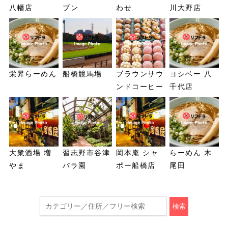
八幡店
ブン
わせ
川大野店
栄昇らーめん
船橋競馬場
ブラウンサウ
ヨシベー 八
ンドコーヒー
千代店
大衆酒場 増
習志野市谷津
岡本庵 シャ
らーめん 木
やま
バラ園
ポー船橋店
尾田
検索