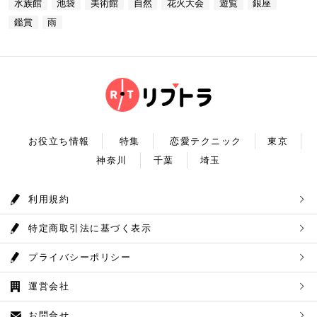
水族館
池袋
美術館
自然
花火大会
遊覧
銀座
4：30(L.O) ディナー17：00～22：00(L.
どの星空が広がり、まるで宇宙に飛び出したかのよう
間：常時開放 【18：30】奥多摩温泉 もえぎの湯 大
0) 定休日：木曜日 いかがだったでしょうか？今
な圧倒的な臨場感を体験することができます。ロマン
鑑賞
雨
自然の新鮮な空気とマイナスイオンを身体中に取り込
回は、リッチにお買い物&ヘリコプター遊覧でゴージ
チックな雰囲気のなか、感動と癒しに浸るプラネタリ
んだら、最後は温泉で疲れを癒しましょう。もえぎの
ャスな休日デートコースをご紹介しました。今回ご紹
ウムデートを満喫しましょう。特別なひと時を演出し
湯は奥多摩の地下深く、日本最古の地層といわれる古
介したスポットはどこも素敵で大人なひとときを演出
てくれますよ。 コニカミノルタプラネタリウム満天
生層より湧き出る奥多摩温泉の源泉100%の温泉で
してくれます。是非、思い出に残る素敵な時間をお過
住所：東京都豊島区東池袋3-1−3【MAP】 アクセ
す。露天風呂から多摩川の清流と山なみを望み、四季
ごしください。
ス：「ナンジャタウン」から徒歩2分 営業時間：11:
折々の風情をお楽しみいただけます。 食事処もあり
00～20:00 【19:00】有頂天するほど美味いハンバー
ますので、湯上りにリラックスしたらそのままご飯も
グでディナータイム♪ 雨の日デートを満喫した最後
頂けます。 奥多摩産の食材を使った料理が並び温泉
は、コニカミノルタプラネタリウム満天から徒歩8分
とごはんで疲れも癒されるかと思います。 CHECK！
のところにある洋食店「ウチョウテン」でディナータ
奥多摩温泉 もえぎの湯 住所 ：東京都西多摩郡奥多摩
イム。こちらは正統派のハンバーグを高コスパで食べ
町氷川119-1【MAP】 アクセス：奥多摩徒歩15分 営
られる人気店です。店名通りまさに有頂天になれる美
業時間：9：30～21：30まで 【まとめ】 いかがでし
お役立ち情報
特集
恋愛テクニック
東京
味しさという、口コミも多いです。注文を受けてから
たでしょうか。今回は秋の自然を満喫できる奥多摩デ
焼き始めるので、できたての熱々のハンバーグがいた
神奈川
千葉
埼玉
ートプランをご紹介させていただきました。大自然に
だけます。店内はテーブル席16席、カウンター席4席
囲まれ心身をリフレッシュして。一日歩き回った体を
あります。 ウチョウテン 住所：東京都豊島区南池
温泉で癒していただく奥多摩を存分に堪能できるかと
袋2-36-10【MAP】 アクセス：「コニカミノルタ満
思います。 是非休日のお出かけに参考にしていただ
利用規約
天」から徒歩9分 営業時間：ランチ11:30～14:30
ければ幸いです。
ディナー18:00～20:45 いかがだったで
しょうか？今回は、池袋の雨の日王道デートコースを
特定商取引法に基づく表示
ご紹介しました。今回ご紹介したスポットはどこも素
敵で大人なひとときを演出してくれます。是非思い出
に残る素敵な時間をお過ごしください。
プライバシーポリシー
運営会社
お問合せ