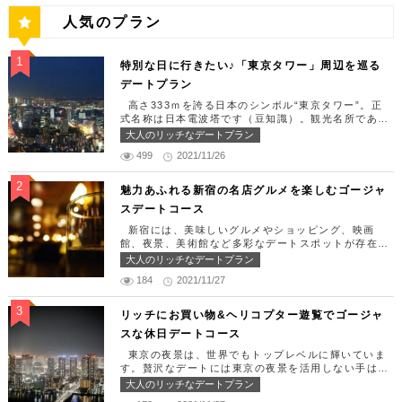
人気のプラン
特別な日に行きたい♪「東京タワー」周辺を巡る
デートプラン
高さ333ｍを誇る日本のシンボル“東京タワー”。正
式名称は日本電波塔です（豆知識）。観光名所である
東京タワー周辺には少しリッチなデートを楽しめるス
大人のリッチなデートプラン
ポット多数です！「記念日や友達の誕生日、日頃頑張
499
2021/11/26
っているご褒美としてリッチなお出掛けを楽しみた
い！」そんな方のために東京タワー周辺のおすすめコ
ースを紹介します！ 【11:30】汐留駅で待ち合わせ
魅力あふれる新宿の名店グルメを楽しむゴージャ
＆地上210ｍのスカイレストランでランチタイム！
スデートコース
まずは汐留駅で待ち合わせ。集合できたら「オリゾン
トウキョウ （HORIZON TOKYO）」に向かいまし
新宿には、美味しいグルメやショッピング、映画
ょう。店舗は汐留駅から徒歩2分ほど、カレッタ汐留
館、夜景、美術館など多彩なデートスポットが存在し
の47階にあります。地上210mカップルシートは全席
ます。今回はそんな魅力あふれる新宿の名店グルメを
大人のリッチなデートプラン
窓際にありプライベート空間を大切にしながら、絶景
楽しむゴージャスデートコースをご紹介します！歌舞
を楽しむ事が出来ます。空中でお食事を楽しむ感覚を
184
2021/11/27
伎町や居酒屋などのイメージが強いですが、まったり
味わえる、東京で一番ロマンチックな時を過ごせるレ
とくつろげるスポットも沢山あります。あなたの特別
ストランです。 オリゾントウキョウ （HORIZON
な日をうまく演出してくれます。 【12:00】新宿駅
リッチにお買い物&ヘリコプター遊覧でゴージャ
TOKYO） 住所：東京都港区東新橋1-8-2 カレッタ
で待ち合わせ＆美味しくて綺麗なばらちらしでゆった
スな休日デートコース
汐留 47F【MAP】 アクセス： 「汐留駅」より徒歩2
りランチタイム！ まずは新宿駅で待ち合わせ。集合
分 営業時間：ランチ11:30 ～ 15:00（L.O 14:00）
できたら「匠 誠」に向かいましょう。新宿駅東南口
東京の夜景は、世界でもトップレベルに輝いていま
ディナー18:00 ～ 22:00（L.O 19:00）
より徒歩1分ほど、新宿ユースビルPAXの6Fにありま
す。贅沢なデートには東京の夜景を活用しない手はあ
定休日：月曜日、火曜日、水曜日 【13:30】カレッ
す。 ランチタイムは「ばらちらし」のみで、普通盛
りません。今回はリッチにお買い物&ヘリコプター遊
大人のリッチなデートプラン
タ汐留でミュージカルの最高峰「劇団四季」を鑑賞！
りと大盛りが選べるメニューになっています。新鮮な
覧でゴージャスな休日デートコースをご紹介します！
美味しいランチでお腹を満たしたら、多彩なデートが