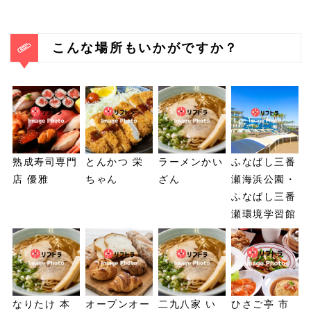
こんな場所もいかがですか？
熟成寿司専門
とんかつ 栄
ラーメンかい
ふなばし三番
店 優雅
ちゃん
ざん
瀬海浜公園・
ふなばし三番
瀬環境学習館
なりたけ 本
オープンオー
二九八家 い
ひさご亭 市