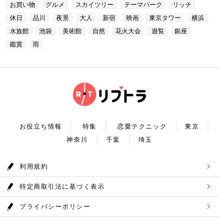
る素敵な時間をお過ごしください。
お買い物
グルメ
スカイツリー
テーマパーク
リッチ
コースも素敵ですよね♪ Terrace Dining TANGO
【17:00】ロマンチックな雰囲気で感動と癒しに浸る
ている奥多摩湖ですが、人工物とは思えない美しさが
住所：東京都港区台場2-6-1 グランドニッコー東京
プラネタリウム 最後に行きたいのは同じくサンシャ
あります。 湖畔には様々な見どころや観光施設があ
休日
品川
夜景
大人
新宿
映画
東京タワー
横浜
台場 30F【MAP】 アクセス：「新木場ヘリポート」
インシティにある、「コニカミノルタプラネタリウム
り、首都圏のオアシスとして親しまれています。 CH
からタクシーで10分 営業時間：ランチ11：30～1
満天」。ドームスクリーン全天に吸い込まれそうなほ
ECK！ 奥多摩湖 住所 ：MAP アクセス： 営業時
水族館
池袋
美術館
自然
花火大会
遊覧
銀座
4：30(L.O) ディナー17：00～22：00(L.
どの星空が広がり、まるで宇宙に飛び出したかのよう
間：常時開放 【18：30】奥多摩温泉 もえぎの湯 大
0) 定休日：木曜日 いかがだったでしょうか？今
な圧倒的な臨場感を体験することができます。ロマン
鑑賞
雨
自然の新鮮な空気とマイナスイオンを身体中に取り込
回は、リッチにお買い物&ヘリコプター遊覧でゴージ
チックな雰囲気のなか、感動と癒しに浸るプラネタリ
んだら、最後は温泉で疲れを癒しましょう。もえぎの
ャスな休日デートコースをご紹介しました。今回ご紹
ウムデートを満喫しましょう。特別なひと時を演出し
湯は奥多摩の地下深く、日本最古の地層といわれる古
介したスポットはどこも素敵で大人なひとときを演出
てくれますよ。 コニカミノルタプラネタリウム満天
生層より湧き出る奥多摩温泉の源泉100%の温泉で
してくれます。是非、思い出に残る素敵な時間をお過
住所：東京都豊島区東池袋3-1−3【MAP】 アクセ
す。露天風呂から多摩川の清流と山なみを望み、四季
ごしください。
ス：「ナンジャタウン」から徒歩2分 営業時間：11:
折々の風情をお楽しみいただけます。 食事処もあり
00～20:00 【19:00】有頂天するほど美味いハンバー
ますので、湯上りにリラックスしたらそのままご飯も
グでディナータイム♪ 雨の日デートを満喫した最後
頂けます。 奥多摩産の食材を使った料理が並び温泉
は、コニカミノルタプラネタリウム満天から徒歩8分
とごはんで疲れも癒されるかと思います。 CHECK！
のところにある洋食店「ウチョウテン」でディナータ
奥多摩温泉 もえぎの湯 住所 ：東京都西多摩郡奥多摩
イム。こちらは正統派のハンバーグを高コスパで食べ
町氷川119-1【MAP】 アクセス：奥多摩徒歩15分 営
られる人気店です。店名通りまさに有頂天になれる美
業時間：9：30～21：30まで 【まとめ】 いかがでし
お役立ち情報
特集
恋愛テクニック
東京
味しさという、口コミも多いです。注文を受けてから
たでしょうか。今回は秋の自然を満喫できる奥多摩デ
焼き始めるので、できたての熱々のハンバーグがいた
神奈川
千葉
埼玉
ートプランをご紹介させていただきました。大自然に
だけます。店内はテーブル席16席、カウンター席4席
囲まれ心身をリフレッシュして。一日歩き回った体を
あります。 ウチョウテン 住所：東京都豊島区南池
温泉で癒していただく奥多摩を存分に堪能できるかと
袋2-36-10【MAP】 アクセス：「コニカミノルタ満
思います。 是非休日のお出かけに参考にしていただ
利用規約
天」から徒歩9分 営業時間：ランチ11:30～14:30
ければ幸いです。
ディナー18:00～20:45 いかがだったで
しょうか？今回は、池袋の雨の日王道デートコースを
特定商取引法に基づく表示
ご紹介しました。今回ご紹介したスポットはどこも素
敵で大人なひとときを演出してくれます。是非思い出
に残る素敵な時間をお過ごしください。
プライバシーポリシー