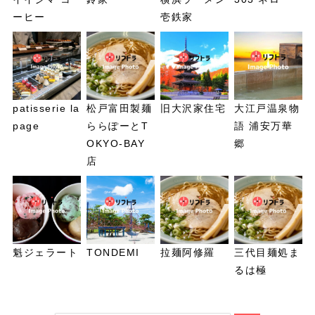
ーヒー
壱鉄家
patisserie la
松戸富田製麺
旧大沢家住宅
大江戸温泉物
page
ららぽーとT
語 浦安万華
OKYO-BAY
郷
店
魁ジェラート
TONDEMI
拉麺阿修羅
三代目麺処ま
るは極