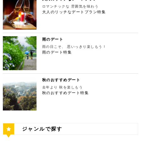
る最高の景色を堪能しましょう。スカイツリーが出来
宿ピカデリー 住所：東京都新宿区新宿3-15-15【MA
本最大の美術館「国立新美術館」を訪れてみてはいか
やわららかい食パンのワンハンドレッド！店内の雰囲
にある渓谷です。道路から約40m断崖の下にあり、多
てもなお、東京タワーの幻想的な空間に魅了され多く
P】 アクセス：「新宿御苑」より徒歩10分 営業時
ロマンチックな 雰囲気を味わう
がでしょうか。国立新美術館はコレクションを持た
気よく、カジュアルに楽しいひと時を過ごせますよ。
摩川の清流と様々な形をした岩が美しい渓谷を作り出
の人が訪れます。宝石をちりばめたような光り輝く夜
間：上映作品により異なる 【17:45】大パノラマの
大人のリッチなデートプラン特集
ず、国内最大級の展示スペースを活かして多彩な展覧
ESPRESSO D WORKS 池袋 住所：東京都豊島区
しています。 夏場は新緑を楽しむことができ、秋の
景が目の前に広がり、リッチなデートにぴったりのス
夜景を望める穴場のデートスポット 夜が近づいてき
会を開催しています。雰囲気抜群の素敵な空間でリッ
東池袋1-30-3 キュープラザ池袋【MAP】 アクセ
紅葉は絶景。日々の疲れを癒やしたり、リフレッシュ
ポットです。 東京タワー 住所：東京都港区芝公園4
たら行きたいのは、東京都庁展望室です！新宿ピカデ
チなお出掛けを演出してくれますよ。アートももちろ
ス：「池袋駅」東口より徒歩10分 営業時間：ランチ
するにはうってつけの観光スポット。 秋は木々が色
-2-8【MAP】 アクセス： 「芝公園」より徒歩2分 営
リーから徒歩20分ほどにあります。東京の夜景は、
ん、最大12の展覧会を同時開催でき、一度に複数の
11:00 ～ 14:00 ディナー17:00 ～ 21:00
鮮やかに紅葉します。鮮やかな紅葉と多摩川の清流
業時間：展望台9:00～22:00（入場は21:45まで）
世界でもトップレベルに輝いています。贅沢なデート
展示を楽しむことができます。 国立新美術館 住
定休日：無 【13:30】池袋でリゾート気分が味わえ
で、紅葉狩りをしてみてはいかがでしょうか。 吊り
特別展望台9:00～21:30（入場は21:00ま
には東京の夜景を活用しない手はありません。東京タ
所：東京都港区六本木7-22−2【MAP】 アクセス：
る癒しの水族館デート 美味しいランチでお腹を満た
橋の「鳩ノ巣小橋」からの眺めも必見です。吊り橋効
で） 【19:00】東京タワーを眺めながら特別なディ
ワーはもちろん、遠くにお台場やスカイツリーも望め
雨のデート
「東京ミッドタウン」より徒歩3分 営業時間：10：0
したら、天空のオアシスをコンセプトに南国リゾート
果も狙っていきましょう（笑） CHECK！ 鳩ノ巣渓
ナータイムを♪ デートを一日満喫した最後は東京タワ
ます。日常的に見る機会の少ない東京を一望できる夜
0～18：00 【17:45】ヘリコプターで東京の夜景を
をイメージした「サンシャイン水族館」に向かいまし
谷 住所 ： 東京都西多摩郡奥多摩町棚澤【MAP】 ア
雨の日こそ、 思いっきり楽しもう！
ーに最も近いレストラン「Terrace Dining TANGO
景は、特別な日をうまく演出してくれますよ。 東京
一望 最後は東京の夜景を一望できるヘリ遊覧です！
ょう。サンシャイン水族館は、落ち着いた雰囲気のな
クセス：JR青梅線 鳩ノ巣駅より徒歩10分 営業時
（テラスダイニング タンゴ）」で特別なディナー。
雨のデート特集
都庁 住所：東京都新宿区西新宿2-8-1【MAP】 アク
六本木周辺からタクシーで20分ほどの新木場にヘリ
か、海中を散歩しているような気分に浸れます。屋外
間：常時開放 【15：00】自然の神秘！日原鍾乳洞
東京タワーから道路を挟んで向かいにあります。タン
セス：「新宿ピカデリー」から徒歩約20分 営業時
ポートがあります。東京の夜景は、世界でもトップレ
エリアは水と緑に包まれた非日常的な空間が広がりま
日原鍾乳洞は東京都西多摩郡奥多摩町日原にある鍾乳
ゴは、まるで異国にいるかのような感覚を味わうこと
間：9:30～23:00 【19:00】逸品ステーキを楽しむ特
ベルに輝いています。贅沢なデートには東京の夜景を
す。雨の日でも都心にいながらリゾート気分を満喫し
洞で、総延長1270ｍ、高低差134ｍの東京都指定天
ができるダイニングレストランです。おすすめは、お
別なディナータイムを♪ 夜景の美しさの興奮が冷めな
活用しない手はありません。ヘリ遊覧は10分20,000
てくださいね。 サンシャイン水族館 住所：東京都
然記念物で、規模は埼玉県秩父市の龍谷洞と並び関東
口の中でとろけるフォアグラ寿司！東京タワーが見え
い彼女を連れて向かうのは、都庁から徒歩で15分ほ
円台からなので意外とリーズナブルに感じる方も多い
豊島区東池袋3-1【MAP】 アクセス：「ESPRESSO
最大級の鍾乳洞です。 鍾乳洞とは、石灰岩の中にで
る大人な空間で食べるディナーは、きっと特別な思い
どにある最高級ステーキが愉しめるボニュ （Bon.n
のではないでしょうか。日常的に乗る機会の少ないヘ
D WORKS 池袋」より徒歩5分 営業時間：[4月～10
きた洞窟のことで、地下を流れる水が石灰岩の侵食を
秋のおすすめデート
出になること間違いなしです！ Terrace Dining TA
u）。ボニュは、美食家のシェフによる逸品ステーキ
リコプターは、特別な日をうまく演出してくれます
月]10：00～20：00 (入館は19：30) [11
繰り返すことで発達するとされています。天井からつ
NGO 住所：東京都港区芝公園3-5-4渋澤ビル 1F【M
を堪能できるステーキ店です。欠かさずに食べたいお
去年より 秋を楽しもう
よ。 東京タワー 住所：東京都江東区新木場4-7−25
月～2月]10：00～18：00 (入館は17：30) 【15:3
ららのように垂れ下がる鍾乳石は、わずか1センチ伸
AP】 アクセス： 「東京タワー」より徒歩2分 営業時
すすめは、ボニュ焼き！きめ細やかなピンク色のお肉
【MAP】 アクセス：「六本木周辺」からタクシーで
秋のおすすめデート特集
0】雨の日デートには打ってつけの屋内型テーマパー
びるのにおよそ70年もの年月を要するのだとか。 ま
間：【平日】ランチ11：30～15：00(L.O14:00)
は、噛みしめるほどに口の中で旨味が染み出します。
約20分 営業時間：9:00～(詳細はHPにてご確認くだ
ク サンシャイン水族館の後は、池袋サンシャインシ
さに大自然の神秘、まるで異界のような空間に東京で
ディナー17：00～23：30(L.O22:
記念日など、特別な日にぴったりです。 ボニュ（B
さい) 【19:00】東京湾岸の光を間近で楽しむ特別な
ティにある国内最大級の屋内型テーマパーク「ナンジ
あって非日常感を味わえます。 CHECK！ 日原鍾乳
30) 【休日】ランチ11：30～16：00(L.O
on.nu） 住所：東京都渋谷区代々木4-22-17 クイー
ディナータイムを♪ 夜景の美しさの興奮が冷めない彼
ャタウン」へ。ナンジャタウンは、雨の日に打って付
洞 住所 ：東京都西多摩郡奥多摩町日原１０５２【M
15:00) ディナー17：00～23：3
ンズ代々木 1F【MAP】 アクセス：「都庁」から徒
女を連れて向かうのは、ヘリポートからタクシーで1
けのテーマパークです！フロア内はそれぞれコンセプ
AP】 アクセス：日原鍾乳洞行終点下車 徒歩約５分
0(L.O22:30 いかがだったでしょうか？今回は、
歩約15分 営業時間：ランチ12：00～14：00
0分ほどにあるお台場の鉄板焼銀杏。先ほどまで上か
トをもった3つの街で構成されており、個性豊かなア
営業時間：４/１～11/30 午前９時～午後５時 1
記念日などの特別な日に使いたい東京タワー周辺のリ
ディナー 18：00～21:00 定休日：不定休 い
ら眺めていた東京湾岸の光を、今度は間近で楽しみま
トラクションにくわえ、2つのフードテーマパークが
2/１～３/31 午前９時～午後４時30分 【17：00】
ッチなデートプランをご紹介しました。今回ご紹介し
かがだったでしょうか？今回は、魅力あふれる新宿の
す。 カウンターからレインボーブリッジや東京タワ
備わっていることで有名です。ご当地グルメも思う存
奥多摩湖 奥多摩湖は、東京都と山梨県にある人口の
たスポットはどこも素敵で大人なひとときを演出して
ジャンルで探す
名店グルメを楽しむゴージャスデートコースをご紹介
ーが一望できる大きな窓があります。景色を眺めなが
分堪能できます♪ ナンジャタウン 住所：東京都豊島
貯水池です。水道専用の貯水池としては日本最大級の
くれます。是非、思い出に残る素敵な時間をお過ごし
しました。今回ご紹介したスポットはどこも素敵で大
ら進む鉄板焼きのコースはおすすめです。グランドニ
区東池袋3-1−3【MAP】 アクセス：「サンシャイン
規模を誇っています！ 奥多摩でドライブデートする
ください。
人なひとときを演出してくれます。是非、思い出に残
ッコー東京はホテルなので、そのままお泊り…なんて
水族館」より徒歩3分 営業時間：10：00～22：00
なら必ず訪れてほしい奥多摩湖民の水の2割を供給し