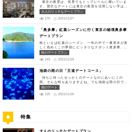
できたら「匠 誠」に向かいましょう。新宿駅東南口
東京の夜景は、世界でもトップレベルに輝いていま
ディナー18:00 ～ 22:00（L.O 19:00）
より徒歩1分ほど、新宿ユースビルPAXの6Fにありま
す。贅沢なデートには東京の夜景を活用しない手はあ
定休日：月曜日、火曜日、水曜日 【13:30】カレッ
す。 ランチタイムは「ばらちらし」のみで、普通盛
りません。今回はリッチにお買い物&ヘリコプター遊
大人のリッチなデートプラン
タ汐留でミュージカルの最高峰「劇団四季」を鑑賞！
りと大盛りが選べるメニューになっています。新鮮な
覧でゴージャスな休日デートコースをご紹介します！
美味しいランチでお腹を満たしたら、多彩なデートが
うにやいくら、海老など30種類以上の種類豊富な具
170
2021/11/27
日常的に乗る機会の少ないヘリコプターは、特別な日
楽しめる人気の複合商業施設「カレッタ汐留」でミュ
材がたっぷり入っており、見た目も一級品です。清潔
をうまく演出してくれますよ。 【12:00】六本木駅
ージカルの最高峰「劇団四季」を鑑賞するのはいかが
感のある空間でゆっくり食事ができますよ。 匠 誠
で待ち合わせ＆気楽に食べられる最高峰フレンチでラ
「奥多摩」紅葉シーズンに行く東京の秘境奥多摩
でしょうか。※オリゾントウキョウ(HORIZON TOK
住所：東京都新宿区新宿4-1-9 新宿ユースビル「PA
ンチタイム！ まずは六本木駅で待ち合わせ。集合で
YO)はカレッタ汐留の中にあります。 ミュージカル
デートプラン
X」 6F【MAP】 アクセス：「新宿駅」東南口より徒
きたら「トレフミヤモト」に向かいましょう。店舗は
の最高峰「劇団四季」を鑑賞し、特別で素敵な世界観
歩1分 営業時間：11:30～13:30(売り切れ仕舞い、1
六本木駅から徒歩2分ほど、六本木通りすぐにありま
秋といえば紅葉のシーズン、一年の中で一番草木が美
に浸ってください♪ 劇団四季 住所：東京都港区東新
8:00～23:00 定休日：祝日・月曜日 【13:30】新宿
す。 トレフミヤモトは、絶品フレンチ料理をお愉し
しく色めくこの季節にピッタリなスポット奥多摩、今
橋1-8-2 カレッタ汐留 1F【MAP】 アクセス： 「汐
御苑で四季折々の自然を眺めながら上質なひと時を♪
みいただけます。料理は全て日替わりで、シェフ拘り
回はそんな奥多摩の大自然を満喫できるデートプラン
留駅」より徒歩2分 営業時間：公演情報をご確認くだ
秋のデートプラン
美味しいランチでお腹を満たしたら、四季折々の自然
の「ソース」の旨味で包まれた繊細な料理との一期一
をご紹介します！ 【11：00】丹三郎、風情ある藁葺
さい 【17:00】四季折々の自然が彩る芝公園でお散
を眺めながら「新宿御苑」で上質なひとときを過ごす
会を味わってください。カジュアルに楽しいひと時を
143
2021/11/29
家屋で絶品そばに舌鼓 東京都の指定歴史建造物とさ
歩リフレッシュ 劇団四季で特別な時間を楽しんだあ
のはいかがでしょうか。新宿御苑は、東京ドーム約1
過ごせるレストランです。 トレフミヤモト 住所：
れている長屋門と、立派な茅葺の母屋を見学するだけ
とは、四季折々の自然が彩る芝公園を散策してリフレ
2個分にも及ぶ広大な敷地面積を有し、日本庭園やイ
東京都港区六本木7-17-20 明泉ビル1F【MAP】 アク
でも来る価値ありの蕎麦の名店「丹三郎」。まずはこ
ッシュしましょう♪カレッタ汐留からタクシーで10
池袋の雨の日「王道デートコース」
ギリス風庭園などが整備されており、四季折々の景色
セス：「六本木駅」より徒歩2分 営業時間：12:00～
ちらでご飯にしましょう！ そばがきは削りたてと思
分、徒歩25分ほどにあります。四季折々の自然とと
を楽しむことができます。和を感じる雰囲気のなか、
13:30(L.O)、18:00～21:30(L.O) 定休日：月曜日、
待ちに待ったせっかくのデートなのにあいにくの
われる、鰹節の薫りをまとったそれは、今まで食べて
もに風情ある景色を楽しむことができます。夕暮れ時
落ち着いた大人のデートを堪能しましょう。 新宿御
第四火曜日 【13:30】東京ミッドタウンで上質なひ
雨。そんな時もありますよね。でも池袋は雨の日でも
たそばがきは何だったの？っていうくらいに別次元の
はとくにおすすめで、東京タワーにオレンジ色がかか
苑 住所：東京都新宿区内藤町11番地【MAP】 アク
と時を♪ 美味しいランチでお腹を満たしたら、洗練さ
楽しめる、雨の日だからこそ行きたいデートスポット
逸品。もっちもちでそばの香りもたっててとても美味
雨のデート
り和み深い時間を演出してくれます。劇団四季を鑑賞
セス：「匠 誠」から徒歩8分 営業時間：9:00～16:0
れた空間で大人のデートを満喫できる「東京ミッドタ
がたくさんあります！今回は、池袋の雨の日王道デー
しい。そばがき目当てにここまで遠路はるばるやって
した後は、お散歩しながら感想を語り合うひと時を設
0（閉園は16:30） 【15:00】新宿ピカデリープラチ
125
2021/11/26
ウン」で上質なひとときを過ごすのはいかがでしょう
トコースをご紹介します。天気が悪いからといってテ
くるお客さんがたくさんいるそうです。 せいろは、
けてみませんか。クリスマスの時期にはイルミネーシ
ナシートでリッチに映画鑑賞 新宿御苑の後はプラチ
か。東京ミッドタウンは、個性的なショップや美術
ンションを下げず、思う存分デートを楽しんじゃいま
一見すると細目で緩そうですがとてもコシが強く最高
ョンが施され、よりいっそう素敵なスポットとなりま
ナシートを予約して贅沢な映画デートはいかがでしょ
館、公園が集結した複合施設です。リッチなショッピ
しょう！ 【12:00】池袋駅で待ち合わせ＆気楽に食
ののど越し。 奥多摩に来たら一度は行くべき名店で
す。 芝公園 住所：東京都港区芝公園1～4丁目【M
うか。新宿ピカデリーは、清潔感あふれる空間が特徴
ングを楽しんだり、美術館でアートに触れたり、緑豊
べられる最高峰フレンチでランチタイム！ まずは池
す。 CHECK！ 丹三郎 住所 ：東京都西多摩郡奥多摩
AP】 アクセス： 「カレッタ汐留」よりタクシー10
で、デートにも打ってつけの映画館です。プラチナシ
かな公園で散歩したりと、多彩な楽しみ方を提供して
袋駅で待ち合わせ。集合できたら「ESPRESSO D W
町丹三郎２６０【MAP】 アクセス：ＪＲ青梅線古里
分、徒歩25分 営業時間：24時間 【18:00】東京タワ
ートを指定すると、最高級の座席やラウンジルーム、
特集
くれます。 東京ミッドタウン 住所：東京都港区赤
ORKS 池袋」に向かいましょう。店舗は池袋駅東口
駅より徒歩１０分 営業時間：11:30〜15:00 【13：0
ーで最高の夕日と夜景を満喫 観光スポットの最後に
ウェルカムドリンクなどの嬉しい特典が付きます。カ
坂9-7-1【MAP】 アクセス：「六本木駅」直結 営業
から徒歩で10分弱ほどQプラザの2階にあります。小
0】鳩ノ巣渓谷で大自然を満喫 絶品のそばでお腹を満
行きたいのは、東京のシンボルとして愛され続ける東
ップルで座れる極上のシートでくつろぎながら映画を
時間：11：00～21：00 【15:30】日本最大の美術館
麦がテーマのカフェ＆バルで、焼きたてパンや打ちた
たした後は大自然に癒されましょう！ 「鳩ノ巣渓谷
京タワー。リッチに特別展望台から東京の街を一望す
楽しんでください。高級な特別感に浸れますよ。 新
でゆったりカフェタイム 東京ミッドタウンの後は日
て生パスタが味わえます。おすすめは、名物の世界一
大人のリッチなデートプラン
（はとのすけいこく）」は、東京都の西部の奥多摩町