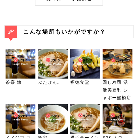
こんな場所もいかがですか？
茶寮 煉
ぶたけん。
福徳食堂
回し寿司 活
活美登利 シ
ャポー船橋店
イイジマ コ
鈴家
横浜ラーメン
303 ネロ