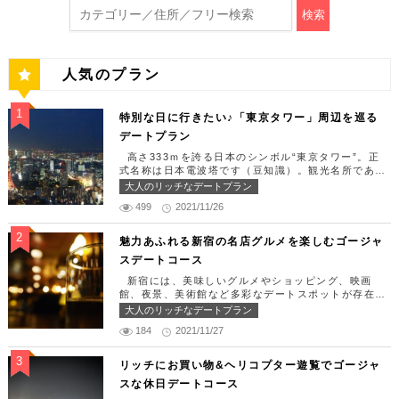
検索
人気のプラン
特別な日に行きたい♪「東京タワー」周辺を巡る
デートプラン
高さ333ｍを誇る日本のシンボル“東京タワー”。正
式名称は日本電波塔です（豆知識）。観光名所である
東京タワー周辺には少しリッチなデートを楽しめるス
大人のリッチなデートプラン
ポット多数です！「記念日や友達の誕生日、日頃頑張
499
2021/11/26
っているご褒美としてリッチなお出掛けを楽しみた
い！」そんな方のために東京タワー周辺のおすすめコ
ースを紹介します！ 【11:30】汐留駅で待ち合わせ
魅力あふれる新宿の名店グルメを楽しむゴージャ
＆地上210ｍのスカイレストランでランチタイム！
スデートコース
まずは汐留駅で待ち合わせ。集合できたら「オリゾン
トウキョウ （HORIZON TOKYO）」に向かいまし
新宿には、美味しいグルメやショッピング、映画
ょう。店舗は汐留駅から徒歩2分ほど、カレッタ汐留
館、夜景、美術館など多彩なデートスポットが存在し
の47階にあります。地上210mカップルシートは全席
ます。今回はそんな魅力あふれる新宿の名店グルメを
大人のリッチなデートプラン
窓際にありプライベート空間を大切にしながら、絶景
楽しむゴージャスデートコースをご紹介します！歌舞
を楽しむ事が出来ます。空中でお食事を楽しむ感覚を
184
2021/11/27
伎町や居酒屋などのイメージが強いですが、まったり
味わえる、東京で一番ロマンチックな時を過ごせるレ
とくつろげるスポットも沢山あります。あなたの特別
ストランです。 オリゾントウキョウ （HORIZON
な日をうまく演出してくれます。 【12:00】新宿駅
リッチにお買い物&ヘリコプター遊覧でゴージャ
TOKYO） 住所：東京都港区東新橋1-8-2 カレッタ
で待ち合わせ＆美味しくて綺麗なばらちらしでゆった
スな休日デートコース
汐留 47F【MAP】 アクセス： 「汐留駅」より徒歩2
りランチタイム！ まずは新宿駅で待ち合わせ。集合
分 営業時間：ランチ11:30 ～ 15:00（L.O 14:00）