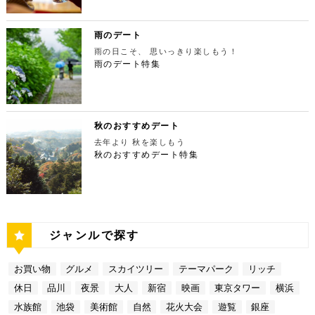
-2-8【MAP】 アクセス： 「芝公園」より徒歩2分 営
リーから徒歩20分ほどにあります。東京の夜景は、
ん、最大12の展覧会を同時開催でき、一度に複数の
11:00 ～ 14:00 ディナー17:00 ～ 21:00
鮮やかに紅葉します。鮮やかな紅葉と多摩川の清流
業時間：展望台9:00～22:00（入場は21:45まで）
世界でもトップレベルに輝いています。贅沢なデート
展示を楽しむことができます。 国立新美術館 住
定休日：無 【13:30】池袋でリゾート気分が味わえ
で、紅葉狩りをしてみてはいかがでしょうか。 吊り
特別展望台9:00～21:30（入場は21:00ま
には東京の夜景を活用しない手はありません。東京タ
所：東京都港区六本木7-22−2【MAP】 アクセス：
る癒しの水族館デート 美味しいランチでお腹を満た
橋の「鳩ノ巣小橋」からの眺めも必見です。吊り橋効
で） 【19:00】東京タワーを眺めながら特別なディ
ワーはもちろん、遠くにお台場やスカイツリーも望め
雨のデート
「東京ミッドタウン」より徒歩3分 営業時間：10：0
したら、天空のオアシスをコンセプトに南国リゾート
果も狙っていきましょう（笑） CHECK！ 鳩ノ巣渓
ナータイムを♪ デートを一日満喫した最後は東京タワ
ます。日常的に見る機会の少ない東京を一望できる夜
0～18：00 【17:45】ヘリコプターで東京の夜景を
をイメージした「サンシャイン水族館」に向かいまし
谷 住所 ： 東京都西多摩郡奥多摩町棚澤【MAP】 ア
雨の日こそ、 思いっきり楽しもう！
ーに最も近いレストラン「Terrace Dining TANGO
景は、特別な日をうまく演出してくれますよ。 東京
一望 最後は東京の夜景を一望できるヘリ遊覧です！
ょう。サンシャイン水族館は、落ち着いた雰囲気のな
クセス：JR青梅線 鳩ノ巣駅より徒歩10分 営業時
（テラスダイニング タンゴ）」で特別なディナー。
雨のデート特集
都庁 住所：東京都新宿区西新宿2-8-1【MAP】 アク
六本木周辺からタクシーで20分ほどの新木場にヘリ
か、海中を散歩しているような気分に浸れます。屋外
間：常時開放 【15：00】自然の神秘！日原鍾乳洞
東京タワーから道路を挟んで向かいにあります。タン
セス：「新宿ピカデリー」から徒歩約20分 営業時
ポートがあります。東京の夜景は、世界でもトップレ
エリアは水と緑に包まれた非日常的な空間が広がりま
日原鍾乳洞は東京都西多摩郡奥多摩町日原にある鍾乳
ゴは、まるで異国にいるかのような感覚を味わうこと
間：9:30～23:00 【19:00】逸品ステーキを楽しむ特
ベルに輝いています。贅沢なデートには東京の夜景を
す。雨の日でも都心にいながらリゾート気分を満喫し
洞で、総延長1270ｍ、高低差134ｍの東京都指定天
ができるダイニングレストランです。おすすめは、お
別なディナータイムを♪ 夜景の美しさの興奮が冷めな
活用しない手はありません。ヘリ遊覧は10分20,000
てくださいね。 サンシャイン水族館 住所：東京都
然記念物で、規模は埼玉県秩父市の龍谷洞と並び関東
口の中でとろけるフォアグラ寿司！東京タワーが見え
い彼女を連れて向かうのは、都庁から徒歩で15分ほ
円台からなので意外とリーズナブルに感じる方も多い
豊島区東池袋3-1【MAP】 アクセス：「ESPRESSO
最大級の鍾乳洞です。 鍾乳洞とは、石灰岩の中にで
る大人な空間で食べるディナーは、きっと特別な思い
どにある最高級ステーキが愉しめるボニュ （Bon.n
のではないでしょうか。日常的に乗る機会の少ないヘ
D WORKS 池袋」より徒歩5分 営業時間：[4月～10
きた洞窟のことで、地下を流れる水が石灰岩の侵食を
秋のおすすめデート
出になること間違いなしです！ Terrace Dining TA
u）。ボニュは、美食家のシェフによる逸品ステーキ
リコプターは、特別な日をうまく演出してくれます
月]10：00～20：00 (入館は19：30) [11
繰り返すことで発達するとされています。天井からつ
NGO 住所：東京都港区芝公園3-5-4渋澤ビル 1F【M
を堪能できるステーキ店です。欠かさずに食べたいお
去年より 秋を楽しもう
よ。 東京タワー 住所：東京都江東区新木場4-7−25
月～2月]10：00～18：00 (入館は17：30) 【15:3
ららのように垂れ下がる鍾乳石は、わずか1センチ伸
AP】 アクセス： 「東京タワー」より徒歩2分 営業時
すすめは、ボニュ焼き！きめ細やかなピンク色のお肉
【MAP】 アクセス：「六本木周辺」からタクシーで
秋のおすすめデート特集
0】雨の日デートには打ってつけの屋内型テーマパー
びるのにおよそ70年もの年月を要するのだとか。 ま
間：【平日】ランチ11：30～15：00(L.O14:00)
は、噛みしめるほどに口の中で旨味が染み出します。
約20分 営業時間：9:00～(詳細はHPにてご確認くだ
ク サンシャイン水族館の後は、池袋サンシャインシ
さに大自然の神秘、まるで異界のような空間に東京で
ディナー17：00～23：30(L.O22:
記念日など、特別な日にぴったりです。 ボニュ（B
さい) 【19:00】東京湾岸の光を間近で楽しむ特別な
ティにある国内最大級の屋内型テーマパーク「ナンジ
あって非日常感を味わえます。 CHECK！ 日原鍾乳
30) 【休日】ランチ11：30～16：00(L.O
on.nu） 住所：東京都渋谷区代々木4-22-17 クイー
ディナータイムを♪ 夜景の美しさの興奮が冷めない彼
ャタウン」へ。ナンジャタウンは、雨の日に打って付
洞 住所 ：東京都西多摩郡奥多摩町日原１０５２【M
15:00) ディナー17：00～23：3
ンズ代々木 1F【MAP】 アクセス：「都庁」から徒
女を連れて向かうのは、ヘリポートからタクシーで1
けのテーマパークです！フロア内はそれぞれコンセプ
AP】 アクセス：日原鍾乳洞行終点下車 徒歩約５分
0(L.O22:30 いかがだったでしょうか？今回は、
歩約15分 営業時間：ランチ12：00～14：00
0分ほどにあるお台場の鉄板焼銀杏。先ほどまで上か
トをもった3つの街で構成されており、個性豊かなア
営業時間：４/１～11/30 午前９時～午後５時 1
記念日などの特別な日に使いたい東京タワー周辺のリ
ディナー 18：00～21:00 定休日：不定休 い
ら眺めていた東京湾岸の光を、今度は間近で楽しみま
トラクションにくわえ、2つのフードテーマパークが
2/１～３/31 午前９時～午後４時30分 【17：00】
ッチなデートプランをご紹介しました。今回ご紹介し
かがだったでしょうか？今回は、魅力あふれる新宿の
す。 カウンターからレインボーブリッジや東京タワ
備わっていることで有名です。ご当地グルメも思う存
奥多摩湖 奥多摩湖は、東京都と山梨県にある人口の
たスポットはどこも素敵で大人なひとときを演出して
ジャンルで探す
名店グルメを楽しむゴージャスデートコースをご紹介
ーが一望できる大きな窓があります。景色を眺めなが
分堪能できます♪ ナンジャタウン 住所：東京都豊島
貯水池です。水道専用の貯水池としては日本最大級の
くれます。是非、思い出に残る素敵な時間をお過ごし
しました。今回ご紹介したスポットはどこも素敵で大
ら進む鉄板焼きのコースはおすすめです。グランドニ
区東池袋3-1−3【MAP】 アクセス：「サンシャイン
規模を誇っています！ 奥多摩でドライブデートする
ください。
人なひとときを演出してくれます。是非、思い出に残
ッコー東京はホテルなので、そのままお泊り…なんて
水族館」より徒歩3分 営業時間：10：00～22：00
なら必ず訪れてほしい奥多摩湖民の水の2割を供給し
る素敵な時間をお過ごしください。
お買い物
グルメ
スカイツリー
テーマパーク
リッチ
コースも素敵ですよね♪ Terrace Dining TANGO
【17:00】ロマンチックな雰囲気で感動と癒しに浸る
ている奥多摩湖ですが、人工物とは思えない美しさが
住所：東京都港区台場2-6-1 グランドニッコー東京
プラネタリウム 最後に行きたいのは同じくサンシャ
あります。 湖畔には様々な見どころや観光施設があ
休日
品川
夜景
大人
新宿
映画
東京タワー
横浜
台場 30F【MAP】 アクセス：「新木場ヘリポート」
インシティにある、「コニカミノルタプラネタリウム
り、首都圏のオアシスとして親しまれています。 CH
からタクシーで10分 営業時間：ランチ11：30～1
満天」。ドームスクリーン全天に吸い込まれそうなほ
ECK！ 奥多摩湖 住所 ：MAP アクセス： 営業時
水族館
池袋
美術館
自然
花火大会
遊覧
銀座
4：30(L.O) ディナー17：00～22：00(L.
どの星空が広がり、まるで宇宙に飛び出したかのよう
間：常時開放 【18：30】奥多摩温泉 もえぎの湯 大