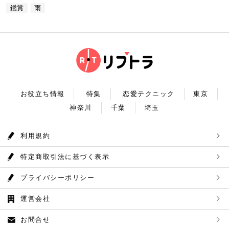
0) 定休日：木曜日 いかがだったでしょうか？今
な圧倒的な臨場感を体験することができます。ロマン
鑑賞
雨
自然の新鮮な空気とマイナスイオンを身体中に取り込
回は、リッチにお買い物&ヘリコプター遊覧でゴージ
チックな雰囲気のなか、感動と癒しに浸るプラネタリ
んだら、最後は温泉で疲れを癒しましょう。もえぎの
ャスな休日デートコースをご紹介しました。今回ご紹
ウムデートを満喫しましょう。特別なひと時を演出し
湯は奥多摩の地下深く、日本最古の地層といわれる古
介したスポットはどこも素敵で大人なひとときを演出
てくれますよ。 コニカミノルタプラネタリウム満天
生層より湧き出る奥多摩温泉の源泉100%の温泉で
してくれます。是非、思い出に残る素敵な時間をお過
住所：東京都豊島区東池袋3-1−3【MAP】 アクセ
す。露天風呂から多摩川の清流と山なみを望み、四季
ごしください。
ス：「ナンジャタウン」から徒歩2分 営業時間：11:
折々の風情をお楽しみいただけます。 食事処もあり
00～20:00 【19:00】有頂天するほど美味いハンバー
ますので、湯上りにリラックスしたらそのままご飯も
グでディナータイム♪ 雨の日デートを満喫した最後
頂けます。 奥多摩産の食材を使った料理が並び温泉
は、コニカミノルタプラネタリウム満天から徒歩8分
とごはんで疲れも癒されるかと思います。 CHECK！
のところにある洋食店「ウチョウテン」でディナータ
奥多摩温泉 もえぎの湯 住所 ：東京都西多摩郡奥多摩
イム。こちらは正統派のハンバーグを高コスパで食べ
町氷川119-1【MAP】 アクセス：奥多摩徒歩15分 営
られる人気店です。店名通りまさに有頂天になれる美
業時間：9：30～21：30まで 【まとめ】 いかがでし
お役立ち情報
特集
恋愛テクニック
東京
味しさという、口コミも多いです。注文を受けてから
たでしょうか。今回は秋の自然を満喫できる奥多摩デ
焼き始めるので、できたての熱々のハンバーグがいた
神奈川
千葉
埼玉
ートプランをご紹介させていただきました。大自然に
だけます。店内はテーブル席16席、カウンター席4席
囲まれ心身をリフレッシュして。一日歩き回った体を
あります。 ウチョウテン 住所：東京都豊島区南池
温泉で癒していただく奥多摩を存分に堪能できるかと
袋2-36-10【MAP】 アクセス：「コニカミノルタ満
思います。 是非休日のお出かけに参考にしていただ
利用規約
天」から徒歩9分 営業時間：ランチ11:30～14:30
ければ幸いです。
ディナー18:00～20:45 いかがだったで
しょうか？今回は、池袋の雨の日王道デートコースを
特定商取引法に基づく表示
ご紹介しました。今回ご紹介したスポットはどこも素
敵で大人なひとときを演出してくれます。是非思い出
に残る素敵な時間をお過ごしください。
プライバシーポリシー
運営会社
お問合せ