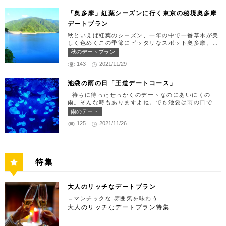
材がたっぷり入っており、見た目も一級品です。清潔
をうまく演出してくれますよ。 【12:00】六本木駅
ージカルの最高峰「劇団四季」を鑑賞するのはいかが
感のある空間でゆっくり食事ができますよ。 匠 誠
で待ち合わせ＆気楽に食べられる最高峰フレンチでラ
「奥多摩」紅葉シーズンに行く東京の秘境奥多摩
でしょうか。※オリゾントウキョウ(HORIZON TOK
住所：東京都新宿区新宿4-1-9 新宿ユースビル「PA
ンチタイム！ まずは六本木駅で待ち合わせ。集合で
YO)はカレッタ汐留の中にあります。 ミュージカル
デートプラン
X」 6F【MAP】 アクセス：「新宿駅」東南口より徒
きたら「トレフミヤモト」に向かいましょう。店舗は
の最高峰「劇団四季」を鑑賞し、特別で素敵な世界観
歩1分 営業時間：11:30～13:30(売り切れ仕舞い、1
六本木駅から徒歩2分ほど、六本木通りすぐにありま
秋といえば紅葉のシーズン、一年の中で一番草木が美
に浸ってください♪ 劇団四季 住所：東京都港区東新
8:00～23:00 定休日：祝日・月曜日 【13:30】新宿
す。 トレフミヤモトは、絶品フレンチ料理をお愉し
しく色めくこの季節にピッタリなスポット奥多摩、今
橋1-8-2 カレッタ汐留 1F【MAP】 アクセス： 「汐
御苑で四季折々の自然を眺めながら上質なひと時を♪
みいただけます。料理は全て日替わりで、シェフ拘り
回はそんな奥多摩の大自然を満喫できるデートプラン
留駅」より徒歩2分 営業時間：公演情報をご確認くだ
秋のデートプラン
美味しいランチでお腹を満たしたら、四季折々の自然
の「ソース」の旨味で包まれた繊細な料理との一期一
をご紹介します！ 【11：00】丹三郎、風情ある藁葺
さい 【17:00】四季折々の自然が彩る芝公園でお散
を眺めながら「新宿御苑」で上質なひとときを過ごす
会を味わってください。カジュアルに楽しいひと時を
143
2021/11/29
家屋で絶品そばに舌鼓 東京都の指定歴史建造物とさ
歩リフレッシュ 劇団四季で特別な時間を楽しんだあ
のはいかがでしょうか。新宿御苑は、東京ドーム約1
過ごせるレストランです。 トレフミヤモト 住所：
れている長屋門と、立派な茅葺の母屋を見学するだけ
とは、四季折々の自然が彩る芝公園を散策してリフレ
2個分にも及ぶ広大な敷地面積を有し、日本庭園やイ
東京都港区六本木7-17-20 明泉ビル1F【MAP】 アク
でも来る価値ありの蕎麦の名店「丹三郎」。まずはこ
ッシュしましょう♪カレッタ汐留からタクシーで10
池袋の雨の日「王道デートコース」
ギリス風庭園などが整備されており、四季折々の景色
セス：「六本木駅」より徒歩2分 営業時間：12:00～
ちらでご飯にしましょう！ そばがきは削りたてと思
分、徒歩25分ほどにあります。四季折々の自然とと
を楽しむことができます。和を感じる雰囲気のなか、
13:30(L.O)、18:00～21:30(L.O) 定休日：月曜日、
待ちに待ったせっかくのデートなのにあいにくの
われる、鰹節の薫りをまとったそれは、今まで食べて
もに風情ある景色を楽しむことができます。夕暮れ時
落ち着いた大人のデートを堪能しましょう。 新宿御
第四火曜日 【13:30】東京ミッドタウンで上質なひ
雨。そんな時もありますよね。でも池袋は雨の日でも
たそばがきは何だったの？っていうくらいに別次元の
はとくにおすすめで、東京タワーにオレンジ色がかか
苑 住所：東京都新宿区内藤町11番地【MAP】 アク
と時を♪ 美味しいランチでお腹を満たしたら、洗練さ
楽しめる、雨の日だからこそ行きたいデートスポット
逸品。もっちもちでそばの香りもたっててとても美味
雨のデート
り和み深い時間を演出してくれます。劇団四季を鑑賞
セス：「匠 誠」から徒歩8分 営業時間：9:00～16:0
れた空間で大人のデートを満喫できる「東京ミッドタ
がたくさんあります！今回は、池袋の雨の日王道デー
しい。そばがき目当てにここまで遠路はるばるやって
した後は、お散歩しながら感想を語り合うひと時を設
0（閉園は16:30） 【15:00】新宿ピカデリープラチ
125
2021/11/26
ウン」で上質なひとときを過ごすのはいかがでしょう
トコースをご紹介します。天気が悪いからといってテ
くるお客さんがたくさんいるそうです。 せいろは、
けてみませんか。クリスマスの時期にはイルミネーシ
ナシートでリッチに映画鑑賞 新宿御苑の後はプラチ
か。東京ミッドタウンは、個性的なショップや美術
ンションを下げず、思う存分デートを楽しんじゃいま
一見すると細目で緩そうですがとてもコシが強く最高
ョンが施され、よりいっそう素敵なスポットとなりま
ナシートを予約して贅沢な映画デートはいかがでしょ
館、公園が集結した複合施設です。リッチなショッピ
しょう！ 【12:00】池袋駅で待ち合わせ＆気楽に食
ののど越し。 奥多摩に来たら一度は行くべき名店で
す。 芝公園 住所：東京都港区芝公園1～4丁目【M
うか。新宿ピカデリーは、清潔感あふれる空間が特徴
ングを楽しんだり、美術館でアートに触れたり、緑豊
べられる最高峰フレンチでランチタイム！ まずは池
す。 CHECK！ 丹三郎 住所 ：東京都西多摩郡奥多摩
AP】 アクセス： 「カレッタ汐留」よりタクシー10
で、デートにも打ってつけの映画館です。プラチナシ
かな公園で散歩したりと、多彩な楽しみ方を提供して
袋駅で待ち合わせ。集合できたら「ESPRESSO D W
町丹三郎２６０【MAP】 アクセス：ＪＲ青梅線古里
分、徒歩25分 営業時間：24時間 【18:00】東京タワ
ートを指定すると、最高級の座席やラウンジルーム、
特集
くれます。 東京ミッドタウン 住所：東京都港区赤
ORKS 池袋」に向かいましょう。店舗は池袋駅東口
駅より徒歩１０分 営業時間：11:30〜15:00 【13：0
ーで最高の夕日と夜景を満喫 観光スポットの最後に
ウェルカムドリンクなどの嬉しい特典が付きます。カ
坂9-7-1【MAP】 アクセス：「六本木駅」直結 営業
から徒歩で10分弱ほどQプラザの2階にあります。小
0】鳩ノ巣渓谷で大自然を満喫 絶品のそばでお腹を満
行きたいのは、東京のシンボルとして愛され続ける東
ップルで座れる極上のシートでくつろぎながら映画を
時間：11：00～21：00 【15:30】日本最大の美術館
麦がテーマのカフェ＆バルで、焼きたてパンや打ちた
たした後は大自然に癒されましょう！ 「鳩ノ巣渓谷
京タワー。リッチに特別展望台から東京の街を一望す
楽しんでください。高級な特別感に浸れますよ。 新
でゆったりカフェタイム 東京ミッドタウンの後は日
て生パスタが味わえます。おすすめは、名物の世界一
大人のリッチなデートプラン
（はとのすけいこく）」は、東京都の西部の奥多摩町
る最高の景色を堪能しましょう。スカイツリーが出来
宿ピカデリー 住所：東京都新宿区新宿3-15-15【MA
本最大の美術館「国立新美術館」を訪れてみてはいか
やわららかい食パンのワンハンドレッド！店内の雰囲
にある渓谷です。道路から約40m断崖の下にあり、多
てもなお、東京タワーの幻想的な空間に魅了され多く
P】 アクセス：「新宿御苑」より徒歩10分 営業時
ロマンチックな 雰囲気を味わう
がでしょうか。国立新美術館はコレクションを持た
気よく、カジュアルに楽しいひと時を過ごせますよ。
摩川の清流と様々な形をした岩が美しい渓谷を作り出
の人が訪れます。宝石をちりばめたような光り輝く夜
間：上映作品により異なる 【17:45】大パノラマの
大人のリッチなデートプラン特集
ず、国内最大級の展示スペースを活かして多彩な展覧
ESPRESSO D WORKS 池袋 住所：東京都豊島区
しています。 夏場は新緑を楽しむことができ、秋の
景が目の前に広がり、リッチなデートにぴったりのス
夜景を望める穴場のデートスポット 夜が近づいてき
会を開催しています。雰囲気抜群の素敵な空間でリッ
東池袋1-30-3 キュープラザ池袋【MAP】 アクセ
紅葉は絶景。日々の疲れを癒やしたり、リフレッシュ
ポットです。 東京タワー 住所：東京都港区芝公園4
たら行きたいのは、東京都庁展望室です！新宿ピカデ
チなお出掛けを演出してくれますよ。アートももちろ
ス：「池袋駅」東口より徒歩10分 営業時間：ランチ
するにはうってつけの観光スポット。 秋は木々が色