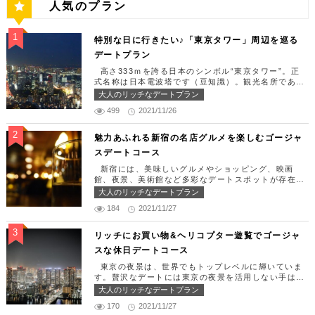
人気のプラン
特別な日に行きたい♪「東京タワー」周辺を巡る
デートプラン
高さ333ｍを誇る日本のシンボル“東京タワー”。正
式名称は日本電波塔です（豆知識）。観光名所である
東京タワー周辺には少しリッチなデートを楽しめるス
大人のリッチなデートプラン
ポット多数です！「記念日や友達の誕生日、日頃頑張
499
2021/11/26
っているご褒美としてリッチなお出掛けを楽しみた
い！」そんな方のために東京タワー周辺のおすすめコ
ースを紹介します！ 【11:30】汐留駅で待ち合わせ
魅力あふれる新宿の名店グルメを楽しむゴージャ
＆地上210ｍのスカイレストランでランチタイム！
スデートコース
まずは汐留駅で待ち合わせ。集合できたら「オリゾン
トウキョウ （HORIZON TOKYO）」に向かいまし
新宿には、美味しいグルメやショッピング、映画
ょう。店舗は汐留駅から徒歩2分ほど、カレッタ汐留
館、夜景、美術館など多彩なデートスポットが存在し
の47階にあります。地上210mカップルシートは全席
ます。今回はそんな魅力あふれる新宿の名店グルメを
大人のリッチなデートプラン
窓際にありプライベート空間を大切にしながら、絶景
楽しむゴージャスデートコースをご紹介します！歌舞
を楽しむ事が出来ます。空中でお食事を楽しむ感覚を
184
2021/11/27
伎町や居酒屋などのイメージが強いですが、まったり
味わえる、東京で一番ロマンチックな時を過ごせるレ
とくつろげるスポットも沢山あります。あなたの特別
ストランです。 オリゾントウキョウ （HORIZON
な日をうまく演出してくれます。 【12:00】新宿駅
リッチにお買い物&ヘリコプター遊覧でゴージャ
TOKYO） 住所：東京都港区東新橋1-8-2 カレッタ
で待ち合わせ＆美味しくて綺麗なばらちらしでゆった
スな休日デートコース
汐留 47F【MAP】 アクセス： 「汐留駅」より徒歩2
りランチタイム！ まずは新宿駅で待ち合わせ。集合
分 営業時間：ランチ11:30 ～ 15:00（L.O 14:00）
できたら「匠 誠」に向かいましょう。新宿駅東南口
東京の夜景は、世界でもトップレベルに輝いていま
ディナー18:00 ～ 22:00（L.O 19:00）
より徒歩1分ほど、新宿ユースビルPAXの6Fにありま
す。贅沢なデートには東京の夜景を活用しない手はあ
定休日：月曜日、火曜日、水曜日 【13:30】カレッ
す。 ランチタイムは「ばらちらし」のみで、普通盛
りません。今回はリッチにお買い物&ヘリコプター遊
大人のリッチなデートプラン
タ汐留でミュージカルの最高峰「劇団四季」を鑑賞！
りと大盛りが選べるメニューになっています。新鮮な
覧でゴージャスな休日デートコースをご紹介します！
美味しいランチでお腹を満たしたら、多彩なデートが
うにやいくら、海老など30種類以上の種類豊富な具
170
2021/11/27
日常的に乗る機会の少ないヘリコプターは、特別な日
楽しめる人気の複合商業施設「カレッタ汐留」でミュ