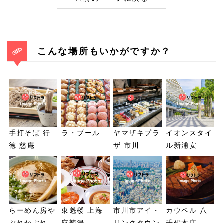
こんな場所もいかがですか？
手打そば 行
ラ・ブール
ヤマザキプラ
イオンスタイ
徳 慈庵
ザ 市川
ル新浦安
らーめん房や
東魁楼 上海
市川市アイ・
カウベル 八
ぶれかぶれ
麻辣湯
リンクタウン
千代本店