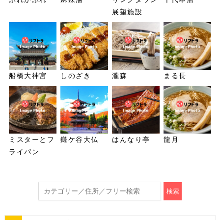
展望施設
船橋大神宮
しのざき
瀧森
まる長
ミスターとフ
鎌ケ谷大仏
はんなり亭
龍月
ライパン
検索