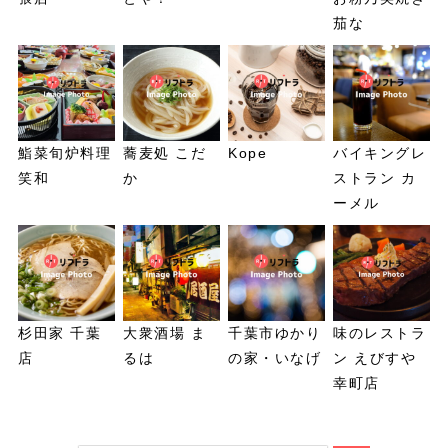
茄な
鮨菜旬炉料理
蕎麦処 こだ
Kope
バイキングレ
笑和
か
ストラン カ
ーメル
杉田家 千葉
大衆酒場 ま
千葉市ゆかり
味のレストラ
店
るは
の家・いなげ
ン えびすや
幸町店