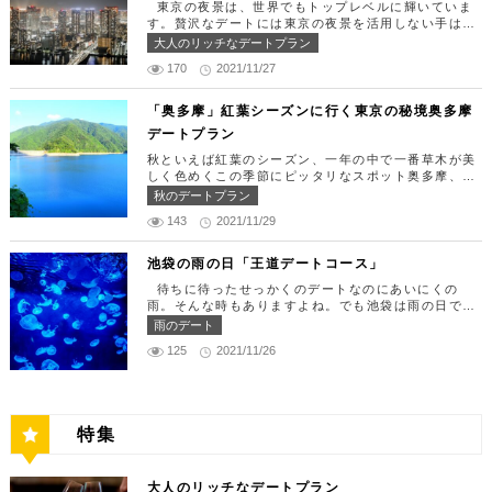
できたら「匠 誠」に向かいましょう。新宿駅東南口
東京の夜景は、世界でもトップレベルに輝いていま
ディナー18:00 ～ 22:00（L.O 19:00）
より徒歩1分ほど、新宿ユースビルPAXの6Fにありま
す。贅沢なデートには東京の夜景を活用しない手はあ
定休日：月曜日、火曜日、水曜日 【13:30】カレッ
す。 ランチタイムは「ばらちらし」のみで、普通盛
りません。今回はリッチにお買い物&ヘリコプター遊
大人のリッチなデートプラン
タ汐留でミュージカルの最高峰「劇団四季」を鑑賞！
りと大盛りが選べるメニューになっています。新鮮な
覧でゴージャスな休日デートコースをご紹介します！
美味しいランチでお腹を満たしたら、多彩なデートが
うにやいくら、海老など30種類以上の種類豊富な具
170
2021/11/27
日常的に乗る機会の少ないヘリコプターは、特別な日
楽しめる人気の複合商業施設「カレッタ汐留」でミュ
材がたっぷり入っており、見た目も一級品です。清潔
をうまく演出してくれますよ。 【12:00】六本木駅
ージカルの最高峰「劇団四季」を鑑賞するのはいかが
感のある空間でゆっくり食事ができますよ。 匠 誠
で待ち合わせ＆気楽に食べられる最高峰フレンチでラ
「奥多摩」紅葉シーズンに行く東京の秘境奥多摩
でしょうか。※オリゾントウキョウ(HORIZON TOK
住所：東京都新宿区新宿4-1-9 新宿ユースビル「PA
ンチタイム！ まずは六本木駅で待ち合わせ。集合で
YO)はカレッタ汐留の中にあります。 ミュージカル
デートプラン
X」 6F【MAP】 アクセス：「新宿駅」東南口より徒
きたら「トレフミヤモト」に向かいましょう。店舗は
の最高峰「劇団四季」を鑑賞し、特別で素敵な世界観
歩1分 営業時間：11:30～13:30(売り切れ仕舞い、1
六本木駅から徒歩2分ほど、六本木通りすぐにありま
秋といえば紅葉のシーズン、一年の中で一番草木が美
に浸ってください♪ 劇団四季 住所：東京都港区東新
8:00～23:00 定休日：祝日・月曜日 【13:30】新宿
す。 トレフミヤモトは、絶品フレンチ料理をお愉し
しく色めくこの季節にピッタリなスポット奥多摩、今
橋1-8-2 カレッタ汐留 1F【MAP】 アクセス： 「汐
御苑で四季折々の自然を眺めながら上質なひと時を♪
みいただけます。料理は全て日替わりで、シェフ拘り
回はそんな奥多摩の大自然を満喫できるデートプラン
留駅」より徒歩2分 営業時間：公演情報をご確認くだ
秋のデートプラン
美味しいランチでお腹を満たしたら、四季折々の自然
の「ソース」の旨味で包まれた繊細な料理との一期一
をご紹介します！ 【11：00】丹三郎、風情ある藁葺
さい 【17:00】四季折々の自然が彩る芝公園でお散
を眺めながら「新宿御苑」で上質なひとときを過ごす
会を味わってください。カジュアルに楽しいひと時を
143
2021/11/29
家屋で絶品そばに舌鼓 東京都の指定歴史建造物とさ
歩リフレッシュ 劇団四季で特別な時間を楽しんだあ
のはいかがでしょうか。新宿御苑は、東京ドーム約1
過ごせるレストランです。 トレフミヤモト 住所：
れている長屋門と、立派な茅葺の母屋を見学するだけ
とは、四季折々の自然が彩る芝公園を散策してリフレ
2個分にも及ぶ広大な敷地面積を有し、日本庭園やイ
東京都港区六本木7-17-20 明泉ビル1F【MAP】 アク
でも来る価値ありの蕎麦の名店「丹三郎」。まずはこ
ッシュしましょう♪カレッタ汐留からタクシーで10
池袋の雨の日「王道デートコース」
ギリス風庭園などが整備されており、四季折々の景色
セス：「六本木駅」より徒歩2分 営業時間：12:00～
ちらでご飯にしましょう！ そばがきは削りたてと思
分、徒歩25分ほどにあります。四季折々の自然とと
を楽しむことができます。和を感じる雰囲気のなか、
13:30(L.O)、18:00～21:30(L.O) 定休日：月曜日、
待ちに待ったせっかくのデートなのにあいにくの
われる、鰹節の薫りをまとったそれは、今まで食べて
もに風情ある景色を楽しむことができます。夕暮れ時
落ち着いた大人のデートを堪能しましょう。 新宿御
第四火曜日 【13:30】東京ミッドタウンで上質なひ
雨。そんな時もありますよね。でも池袋は雨の日でも
たそばがきは何だったの？っていうくらいに別次元の
はとくにおすすめで、東京タワーにオレンジ色がかか
苑 住所：東京都新宿区内藤町11番地【MAP】 アク
と時を♪ 美味しいランチでお腹を満たしたら、洗練さ
楽しめる、雨の日だからこそ行きたいデートスポット
逸品。もっちもちでそばの香りもたっててとても美味
雨のデート
り和み深い時間を演出してくれます。劇団四季を鑑賞
セス：「匠 誠」から徒歩8分 営業時間：9:00～16:0
れた空間で大人のデートを満喫できる「東京ミッドタ
がたくさんあります！今回は、池袋の雨の日王道デー
しい。そばがき目当てにここまで遠路はるばるやって
した後は、お散歩しながら感想を語り合うひと時を設
0（閉園は16:30） 【15:00】新宿ピカデリープラチ
125
2021/11/26
ウン」で上質なひとときを過ごすのはいかがでしょう
トコースをご紹介します。天気が悪いからといってテ
くるお客さんがたくさんいるそうです。 せいろは、
けてみませんか。クリスマスの時期にはイルミネーシ
ナシートでリッチに映画鑑賞 新宿御苑の後はプラチ
か。東京ミッドタウンは、個性的なショップや美術
ンションを下げず、思う存分デートを楽しんじゃいま
一見すると細目で緩そうですがとてもコシが強く最高
ョンが施され、よりいっそう素敵なスポットとなりま
ナシートを予約して贅沢な映画デートはいかがでしょ
館、公園が集結した複合施設です。リッチなショッピ
しょう！ 【12:00】池袋駅で待ち合わせ＆気楽に食
ののど越し。 奥多摩に来たら一度は行くべき名店で
す。 芝公園 住所：東京都港区芝公園1～4丁目【M
うか。新宿ピカデリーは、清潔感あふれる空間が特徴
ングを楽しんだり、美術館でアートに触れたり、緑豊
べられる最高峰フレンチでランチタイム！ まずは池
す。 CHECK！ 丹三郎 住所 ：東京都西多摩郡奥多摩
AP】 アクセス： 「カレッタ汐留」よりタクシー10
で、デートにも打ってつけの映画館です。プラチナシ
かな公園で散歩したりと、多彩な楽しみ方を提供して
袋駅で待ち合わせ。集合できたら「ESPRESSO D W
町丹三郎２６０【MAP】 アクセス：ＪＲ青梅線古里
分、徒歩25分 営業時間：24時間 【18:00】東京タワ
ートを指定すると、最高級の座席やラウンジルーム、
特集
くれます。 東京ミッドタウン 住所：東京都港区赤
ORKS 池袋」に向かいましょう。店舗は池袋駅東口
駅より徒歩１０分 営業時間：11:30〜15:00 【13：0
ーで最高の夕日と夜景を満喫 観光スポットの最後に
ウェルカムドリンクなどの嬉しい特典が付きます。カ
坂9-7-1【MAP】 アクセス：「六本木駅」直結 営業
から徒歩で10分弱ほどQプラザの2階にあります。小
0】鳩ノ巣渓谷で大自然を満喫 絶品のそばでお腹を満
行きたいのは、東京のシンボルとして愛され続ける東
ップルで座れる極上のシートでくつろぎながら映画を
時間：11：00～21：00 【15:30】日本最大の美術館
麦がテーマのカフェ＆バルで、焼きたてパンや打ちた
たした後は大自然に癒されましょう！ 「鳩ノ巣渓谷
京タワー。リッチに特別展望台から東京の街を一望す
楽しんでください。高級な特別感に浸れますよ。 新
でゆったりカフェタイム 東京ミッドタウンの後は日
て生パスタが味わえます。おすすめは、名物の世界一
大人のリッチなデートプラン
（はとのすけいこく）」は、東京都の西部の奥多摩町
る最高の景色を堪能しましょう。スカイツリーが出来