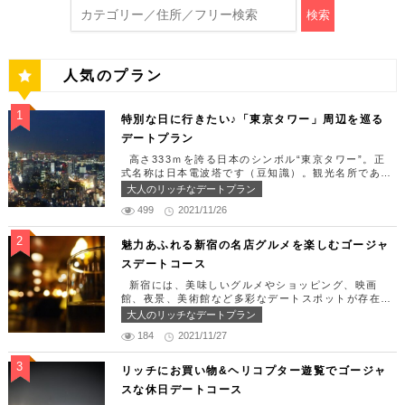
検索
人気のプラン
特別な日に行きたい♪「東京タワー」周辺を巡る
デートプラン
高さ333ｍを誇る日本のシンボル“東京タワー”。正
式名称は日本電波塔です（豆知識）。観光名所である
東京タワー周辺には少しリッチなデートを楽しめるス
大人のリッチなデートプラン
ポット多数です！「記念日や友達の誕生日、日頃頑張
499
2021/11/26
っているご褒美としてリッチなお出掛けを楽しみた
い！」そんな方のために東京タワー周辺のおすすめコ
ースを紹介します！ 【11:30】汐留駅で待ち合わせ
魅力あふれる新宿の名店グルメを楽しむゴージャ
＆地上210ｍのスカイレストランでランチタイム！
スデートコース
まずは汐留駅で待ち合わせ。集合できたら「オリゾン
トウキョウ （HORIZON TOKYO）」に向かいまし
新宿には、美味しいグルメやショッピング、映画
ょう。店舗は汐留駅から徒歩2分ほど、カレッタ汐留
館、夜景、美術館など多彩なデートスポットが存在し
の47階にあります。地上210mカップルシートは全席
ます。今回はそんな魅力あふれる新宿の名店グルメを
大人のリッチなデートプラン
窓際にありプライベート空間を大切にしながら、絶景
楽しむゴージャスデートコースをご紹介します！歌舞
を楽しむ事が出来ます。空中でお食事を楽しむ感覚を
184
2021/11/27
伎町や居酒屋などのイメージが強いですが、まったり
味わえる、東京で一番ロマンチックな時を過ごせるレ
とくつろげるスポットも沢山あります。あなたの特別
ストランです。 オリゾントウキョウ （HORIZON
な日をうまく演出してくれます。 【12:00】新宿駅
リッチにお買い物&ヘリコプター遊覧でゴージャ
TOKYO） 住所：東京都港区東新橋1-8-2 カレッタ
で待ち合わせ＆美味しくて綺麗なばらちらしでゆった
スな休日デートコース
汐留 47F【MAP】 アクセス： 「汐留駅」より徒歩2
りランチタイム！ まずは新宿駅で待ち合わせ。集合
分 営業時間：ランチ11:30 ～ 15:00（L.O 14:00）