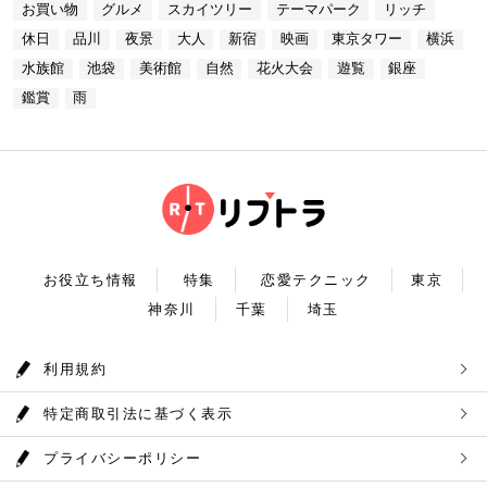
る素敵な時間をお過ごしください。
お買い物
グルメ
スカイツリー
テーマパーク
リッチ
コースも素敵ですよね♪ Terrace Dining TANGO
【17:00】ロマンチックな雰囲気で感動と癒しに浸る
ている奥多摩湖ですが、人工物とは思えない美しさが
住所：東京都港区台場2-6-1 グランドニッコー東京
プラネタリウム 最後に行きたいのは同じくサンシャ
あります。 湖畔には様々な見どころや観光施設があ
休日
品川
夜景
大人
新宿
映画
東京タワー
横浜
台場 30F【MAP】 アクセス：「新木場ヘリポート」
インシティにある、「コニカミノルタプラネタリウム
り、首都圏のオアシスとして親しまれています。 CH
からタクシーで10分 営業時間：ランチ11：30～1
満天」。ドームスクリーン全天に吸い込まれそうなほ
ECK！ 奥多摩湖 住所 ：MAP アクセス： 営業時
水族館
池袋
美術館
自然
花火大会
遊覧
銀座
4：30(L.O) ディナー17：00～22：00(L.
どの星空が広がり、まるで宇宙に飛び出したかのよう
間：常時開放 【18：30】奥多摩温泉 もえぎの湯 大
0) 定休日：木曜日 いかがだったでしょうか？今
な圧倒的な臨場感を体験することができます。ロマン
鑑賞
雨
自然の新鮮な空気とマイナスイオンを身体中に取り込
回は、リッチにお買い物&ヘリコプター遊覧でゴージ
チックな雰囲気のなか、感動と癒しに浸るプラネタリ
んだら、最後は温泉で疲れを癒しましょう。もえぎの
ャスな休日デートコースをご紹介しました。今回ご紹
ウムデートを満喫しましょう。特別なひと時を演出し
湯は奥多摩の地下深く、日本最古の地層といわれる古
介したスポットはどこも素敵で大人なひとときを演出
てくれますよ。 コニカミノルタプラネタリウム満天
生層より湧き出る奥多摩温泉の源泉100%の温泉で
してくれます。是非、思い出に残る素敵な時間をお過
住所：東京都豊島区東池袋3-1−3【MAP】 アクセ
す。露天風呂から多摩川の清流と山なみを望み、四季
ごしください。
ス：「ナンジャタウン」から徒歩2分 営業時間：11:
折々の風情をお楽しみいただけます。 食事処もあり
00～20:00 【19:00】有頂天するほど美味いハンバー
ますので、湯上りにリラックスしたらそのままご飯も
グでディナータイム♪ 雨の日デートを満喫した最後
頂けます。 奥多摩産の食材を使った料理が並び温泉
は、コニカミノルタプラネタリウム満天から徒歩8分
とごはんで疲れも癒されるかと思います。 CHECK！
のところにある洋食店「ウチョウテン」でディナータ
奥多摩温泉 もえぎの湯 住所 ：東京都西多摩郡奥多摩
イム。こちらは正統派のハンバーグを高コスパで食べ
町氷川119-1【MAP】 アクセス：奥多摩徒歩15分 営
られる人気店です。店名通りまさに有頂天になれる美
業時間：9：30～21：30まで 【まとめ】 いかがでし
お役立ち情報
特集
恋愛テクニック
東京
味しさという、口コミも多いです。注文を受けてから
たでしょうか。今回は秋の自然を満喫できる奥多摩デ
焼き始めるので、できたての熱々のハンバーグがいた
神奈川
千葉
埼玉
ートプランをご紹介させていただきました。大自然に
だけます。店内はテーブル席16席、カウンター席4席
囲まれ心身をリフレッシュして。一日歩き回った体を
あります。 ウチョウテン 住所：東京都豊島区南池
温泉で癒していただく奥多摩を存分に堪能できるかと
袋2-36-10【MAP】 アクセス：「コニカミノルタ満
思います。 是非休日のお出かけに参考にしていただ
利用規約
天」から徒歩9分 営業時間：ランチ11:30～14:30
ければ幸いです。
ディナー18:00～20:45 いかがだったで
しょうか？今回は、池袋の雨の日王道デートコースを
特定商取引法に基づく表示
ご紹介しました。今回ご紹介したスポットはどこも素
敵で大人なひとときを演出してくれます。是非思い出
に残る素敵な時間をお過ごしください。
プライバシーポリシー