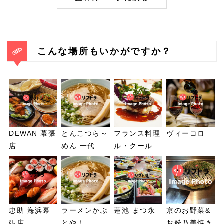
こんな場所もいかがですか？
DEWAN 幕張
とんこつら～
フランス料理
ヴィーコロ
店
めん 一代
ル・クール
忠助 海浜幕
ラーメンかぶ
蓮池 まつ永
京のお野菜&
張店
とや！
お粉乃美焼き