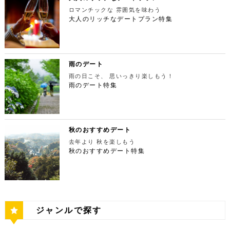
宿ピカデリー 住所：東京都新宿区新宿3-15-15【MA
本最大の美術館「国立新美術館」を訪れてみてはいか
やわららかい食パンのワンハンドレッド！店内の雰囲
にある渓谷です。道路から約40m断崖の下にあり、多
てもなお、東京タワーの幻想的な空間に魅了され多く
P】 アクセス：「新宿御苑」より徒歩10分 営業時
ロマンチックな 雰囲気を味わう
がでしょうか。国立新美術館はコレクションを持た
気よく、カジュアルに楽しいひと時を過ごせますよ。
摩川の清流と様々な形をした岩が美しい渓谷を作り出
の人が訪れます。宝石をちりばめたような光り輝く夜
間：上映作品により異なる 【17:45】大パノラマの
大人のリッチなデートプラン特集
ず、国内最大級の展示スペースを活かして多彩な展覧
ESPRESSO D WORKS 池袋 住所：東京都豊島区
しています。 夏場は新緑を楽しむことができ、秋の
景が目の前に広がり、リッチなデートにぴったりのス
夜景を望める穴場のデートスポット 夜が近づいてき
会を開催しています。雰囲気抜群の素敵な空間でリッ
東池袋1-30-3 キュープラザ池袋【MAP】 アクセ
紅葉は絶景。日々の疲れを癒やしたり、リフレッシュ
ポットです。 東京タワー 住所：東京都港区芝公園4
たら行きたいのは、東京都庁展望室です！新宿ピカデ
チなお出掛けを演出してくれますよ。アートももちろ
ス：「池袋駅」東口より徒歩10分 営業時間：ランチ
するにはうってつけの観光スポット。 秋は木々が色
-2-8【MAP】 アクセス： 「芝公園」より徒歩2分 営
リーから徒歩20分ほどにあります。東京の夜景は、
ん、最大12の展覧会を同時開催でき、一度に複数の
11:00 ～ 14:00 ディナー17:00 ～ 21:00
鮮やかに紅葉します。鮮やかな紅葉と多摩川の清流
業時間：展望台9:00～22:00（入場は21:45まで）
世界でもトップレベルに輝いています。贅沢なデート
展示を楽しむことができます。 国立新美術館 住
定休日：無 【13:30】池袋でリゾート気分が味わえ
で、紅葉狩りをしてみてはいかがでしょうか。 吊り
特別展望台9:00～21:30（入場は21:00ま
には東京の夜景を活用しない手はありません。東京タ
所：東京都港区六本木7-22−2【MAP】 アクセス：
る癒しの水族館デート 美味しいランチでお腹を満た
橋の「鳩ノ巣小橋」からの眺めも必見です。吊り橋効
で） 【19:00】東京タワーを眺めながら特別なディ
ワーはもちろん、遠くにお台場やスカイツリーも望め
雨のデート
「東京ミッドタウン」より徒歩3分 営業時間：10：0
したら、天空のオアシスをコンセプトに南国リゾート
果も狙っていきましょう（笑） CHECK！ 鳩ノ巣渓
ナータイムを♪ デートを一日満喫した最後は東京タワ
ます。日常的に見る機会の少ない東京を一望できる夜
0～18：00 【17:45】ヘリコプターで東京の夜景を
をイメージした「サンシャイン水族館」に向かいまし
谷 住所 ： 東京都西多摩郡奥多摩町棚澤【MAP】 ア
雨の日こそ、 思いっきり楽しもう！
ーに最も近いレストラン「Terrace Dining TANGO
景は、特別な日をうまく演出してくれますよ。 東京
一望 最後は東京の夜景を一望できるヘリ遊覧です！
ょう。サンシャイン水族館は、落ち着いた雰囲気のな
クセス：JR青梅線 鳩ノ巣駅より徒歩10分 営業時
（テラスダイニング タンゴ）」で特別なディナー。
雨のデート特集
都庁 住所：東京都新宿区西新宿2-8-1【MAP】 アク
六本木周辺からタクシーで20分ほどの新木場にヘリ
か、海中を散歩しているような気分に浸れます。屋外
間：常時開放 【15：00】自然の神秘！日原鍾乳洞
東京タワーから道路を挟んで向かいにあります。タン
セス：「新宿ピカデリー」から徒歩約20分 営業時
ポートがあります。東京の夜景は、世界でもトップレ
エリアは水と緑に包まれた非日常的な空間が広がりま
日原鍾乳洞は東京都西多摩郡奥多摩町日原にある鍾乳
ゴは、まるで異国にいるかのような感覚を味わうこと
間：9:30～23:00 【19:00】逸品ステーキを楽しむ特
ベルに輝いています。贅沢なデートには東京の夜景を
す。雨の日でも都心にいながらリゾート気分を満喫し
洞で、総延長1270ｍ、高低差134ｍの東京都指定天
ができるダイニングレストランです。おすすめは、お
別なディナータイムを♪ 夜景の美しさの興奮が冷めな
活用しない手はありません。ヘリ遊覧は10分20,000
てくださいね。 サンシャイン水族館 住所：東京都
然記念物で、規模は埼玉県秩父市の龍谷洞と並び関東
口の中でとろけるフォアグラ寿司！東京タワーが見え
い彼女を連れて向かうのは、都庁から徒歩で15分ほ
円台からなので意外とリーズナブルに感じる方も多い
豊島区東池袋3-1【MAP】 アクセス：「ESPRESSO
最大級の鍾乳洞です。 鍾乳洞とは、石灰岩の中にで
る大人な空間で食べるディナーは、きっと特別な思い
どにある最高級ステーキが愉しめるボニュ （Bon.n
のではないでしょうか。日常的に乗る機会の少ないヘ
D WORKS 池袋」より徒歩5分 営業時間：[4月～10
きた洞窟のことで、地下を流れる水が石灰岩の侵食を
秋のおすすめデート
出になること間違いなしです！ Terrace Dining TA
u）。ボニュは、美食家のシェフによる逸品ステーキ
リコプターは、特別な日をうまく演出してくれます
月]10：00～20：00 (入館は19：30) [11
繰り返すことで発達するとされています。天井からつ
NGO 住所：東京都港区芝公園3-5-4渋澤ビル 1F【M
を堪能できるステーキ店です。欠かさずに食べたいお
去年より 秋を楽しもう
よ。 東京タワー 住所：東京都江東区新木場4-7−25
月～2月]10：00～18：00 (入館は17：30) 【15:3
ららのように垂れ下がる鍾乳石は、わずか1センチ伸
AP】 アクセス： 「東京タワー」より徒歩2分 営業時
すすめは、ボニュ焼き！きめ細やかなピンク色のお肉
【MAP】 アクセス：「六本木周辺」からタクシーで
秋のおすすめデート特集
0】雨の日デートには打ってつけの屋内型テーマパー
びるのにおよそ70年もの年月を要するのだとか。 ま
間：【平日】ランチ11：30～15：00(L.O14:00)
は、噛みしめるほどに口の中で旨味が染み出します。
約20分 営業時間：9:00～(詳細はHPにてご確認くだ
ク サンシャイン水族館の後は、池袋サンシャインシ
さに大自然の神秘、まるで異界のような空間に東京で
ディナー17：00～23：30(L.O22:
記念日など、特別な日にぴったりです。 ボニュ（B
さい) 【19:00】東京湾岸の光を間近で楽しむ特別な
ティにある国内最大級の屋内型テーマパーク「ナンジ
あって非日常感を味わえます。 CHECK！ 日原鍾乳
30) 【休日】ランチ11：30～16：00(L.O
on.nu） 住所：東京都渋谷区代々木4-22-17 クイー
ディナータイムを♪ 夜景の美しさの興奮が冷めない彼
ャタウン」へ。ナンジャタウンは、雨の日に打って付
洞 住所 ：東京都西多摩郡奥多摩町日原１０５２【M
15:00) ディナー17：00～23：3
ンズ代々木 1F【MAP】 アクセス：「都庁」から徒
女を連れて向かうのは、ヘリポートからタクシーで1
けのテーマパークです！フロア内はそれぞれコンセプ
AP】 アクセス：日原鍾乳洞行終点下車 徒歩約５分
0(L.O22:30 いかがだったでしょうか？今回は、
歩約15分 営業時間：ランチ12：00～14：00
0分ほどにあるお台場の鉄板焼銀杏。先ほどまで上か
トをもった3つの街で構成されており、個性豊かなア
営業時間：４/１～11/30 午前９時～午後５時 1
記念日などの特別な日に使いたい東京タワー周辺のリ
ディナー 18：00～21:00 定休日：不定休 い
ら眺めていた東京湾岸の光を、今度は間近で楽しみま
トラクションにくわえ、2つのフードテーマパークが
2/１～３/31 午前９時～午後４時30分 【17：00】
ッチなデートプランをご紹介しました。今回ご紹介し
かがだったでしょうか？今回は、魅力あふれる新宿の
す。 カウンターからレインボーブリッジや東京タワ
備わっていることで有名です。ご当地グルメも思う存
奥多摩湖 奥多摩湖は、東京都と山梨県にある人口の
たスポットはどこも素敵で大人なひとときを演出して
ジャンルで探す
名店グルメを楽しむゴージャスデートコースをご紹介
ーが一望できる大きな窓があります。景色を眺めなが
分堪能できます♪ ナンジャタウン 住所：東京都豊島
貯水池です。水道専用の貯水池としては日本最大級の
くれます。是非、思い出に残る素敵な時間をお過ごし
しました。今回ご紹介したスポットはどこも素敵で大
ら進む鉄板焼きのコースはおすすめです。グランドニ
区東池袋3-1−3【MAP】 アクセス：「サンシャイン
規模を誇っています！ 奥多摩でドライブデートする
ください。
人なひとときを演出してくれます。是非、思い出に残
ッコー東京はホテルなので、そのままお泊り…なんて
水族館」より徒歩3分 営業時間：10：00～22：00
なら必ず訪れてほしい奥多摩湖民の水の2割を供給し