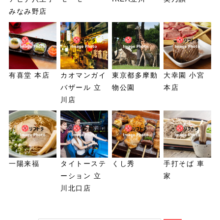
みなみ野店
有喜堂 本店
カオマンガイ
東京都多摩動
大幸園 小宮
バザール 立
物公園
本店
川店
一陽来福
タイトーステ
くし秀
手打そば 車
ーション 立
家
川北口店