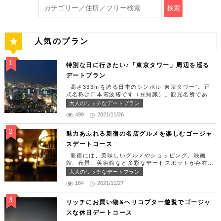
検索
人気のプラン
特別な日に行きたい♪「東京タワー」周辺を巡る
デートプラン
高さ333ｍを誇る日本のシンボル“東京タワー”。正
式名称は日本電波塔です（豆知識）。観光名所である
東京タワー周辺には少しリッチなデートを楽しめるス
大人のリッチなデートプラン
ポット多数です！「記念日や友達の誕生日、日頃頑張
499
2021/11/26
っているご褒美としてリッチなお出掛けを楽しみた
い！」そんな方のために東京タワー周辺のおすすめコ
ースを紹介します！ 【11:30】汐留駅で待ち合わせ
魅力あふれる新宿の名店グルメを楽しむゴージャ
＆地上210ｍのスカイレストランでランチタイム！
スデートコース
まずは汐留駅で待ち合わせ。集合できたら「オリゾン
トウキョウ （HORIZON TOKYO）」に向かいまし
新宿には、美味しいグルメやショッピング、映画
ょう。店舗は汐留駅から徒歩2分ほど、カレッタ汐留
館、夜景、美術館など多彩なデートスポットが存在し
の47階にあります。地上210mカップルシートは全席
ます。今回はそんな魅力あふれる新宿の名店グルメを
大人のリッチなデートプラン
窓際にありプライベート空間を大切にしながら、絶景
楽しむゴージャスデートコースをご紹介します！歌舞
を楽しむ事が出来ます。空中でお食事を楽しむ感覚を
184
2021/11/27
伎町や居酒屋などのイメージが強いですが、まったり
味わえる、東京で一番ロマンチックな時を過ごせるレ
とくつろげるスポットも沢山あります。あなたの特別
ストランです。 オリゾントウキョウ （HORIZON
な日をうまく演出してくれます。 【12:00】新宿駅
リッチにお買い物&ヘリコプター遊覧でゴージャ
TOKYO） 住所：東京都港区東新橋1-8-2 カレッタ
で待ち合わせ＆美味しくて綺麗なばらちらしでゆった
スな休日デートコース
汐留 47F【MAP】 アクセス： 「汐留駅」より徒歩2
りランチタイム！ まずは新宿駅で待ち合わせ。集合
分 営業時間：ランチ11:30 ～ 15:00（L.O 14:00）