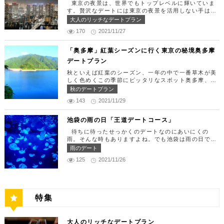
できたら「匠 誠」に向かいましょう。新宿駅東南口
東京の夜景は、世界でもトップレベルに輝いていま
ディナー18:00 ～ 22:00（L.O 19:00）
より徒歩1分ほど、新宿ユースビルPAXの6Fにありま
す。贅沢なデートには東京の夜景を活用しない手はあ
定休日：月曜日、火曜日、水曜日 【13:30】カレッ
す。 ランチタイムは「ばらちらし」のみで、普通盛
りません。今回はリッチにお買い物&ヘリコプター遊
大人のリッチなデートプラン
タ汐留でミュージカルの最高峰「劇団四季」を鑑賞！
りと大盛りが選べるメニューになっています。新鮮な
覧でゴージャスな休日デートコースをご紹介します！
美味しいランチでお腹を満たしたら、多彩なデートが
うにやいくら、海老など30種類以上の種類豊富な具
170
2021/11/27
日常的に乗る機会の少ないヘリコプターは、特別な日
楽しめる人気の複合商業施設「カレッタ汐留」でミュ
材がたっぷり入っており、見た目も一級品です。清潔
をうまく演出してくれますよ。 【12:00】六本木駅
ージカルの最高峰「劇団四季」を鑑賞するのはいかが
感のある空間でゆっくり食事ができますよ。 匠 誠
で待ち合わせ＆気楽に食べられる最高峰フレンチでラ
「奥多摩」紅葉シーズンに行く東京の秘境奥多摩
でしょうか。※オリゾントウキョウ(HORIZON TOK
住所：東京都新宿区新宿4-1-9 新宿ユースビル「PA
ンチタイム！ まずは六本木駅で待ち合わせ。集合で
YO)はカレッタ汐留の中にあります。 ミュージカル
デートプラン
X」 6F【MAP】 アクセス：「新宿駅」東南口より徒
きたら「トレフミヤモト」に向かいましょう。店舗は
の最高峰「劇団四季」を鑑賞し、特別で素敵な世界観
歩1分 営業時間：11:30～13:30(売り切れ仕舞い、1
六本木駅から徒歩2分ほど、六本木通りすぐにありま
秋といえば紅葉のシーズン、一年の中で一番草木が美
に浸ってください♪ 劇団四季 住所：東京都港区東新
8:00～23:00 定休日：祝日・月曜日 【13:30】新宿
す。 トレフミヤモトは、絶品フレンチ料理をお愉し
しく色めくこの季節にピッタリなスポット奥多摩、今
橋1-8-2 カレッタ汐留 1F【MAP】 アクセス： 「汐
御苑で四季折々の自然を眺めながら上質なひと時を♪
みいただけます。料理は全て日替わりで、シェフ拘り
回はそんな奥多摩の大自然を満喫できるデートプラン
留駅」より徒歩2分 営業時間：公演情報をご確認くだ
秋のデートプラン
美味しいランチでお腹を満たしたら、四季折々の自然
の「ソース」の旨味で包まれた繊細な料理との一期一
をご紹介します！ 【11：00】丹三郎、風情ある藁葺
さい 【17:00】四季折々の自然が彩る芝公園でお散
を眺めながら「新宿御苑」で上質なひとときを過ごす
会を味わってください。カジュアルに楽しいひと時を
143
2021/11/29
家屋で絶品そばに舌鼓 東京都の指定歴史建造物とさ
歩リフレッシュ 劇団四季で特別な時間を楽しんだあ
のはいかがでしょうか。新宿御苑は、東京ドーム約1
過ごせるレストランです。 トレフミヤモト 住所：
れている長屋門と、立派な茅葺の母屋を見学するだけ
とは、四季折々の自然が彩る芝公園を散策してリフレ
2個分にも及ぶ広大な敷地面積を有し、日本庭園やイ
東京都港区六本木7-17-20 明泉ビル1F【MAP】 アク
でも来る価値ありの蕎麦の名店「丹三郎」。まずはこ
ッシュしましょう♪カレッタ汐留からタクシーで10
池袋の雨の日「王道デートコース」
ギリス風庭園などが整備されており、四季折々の景色
セス：「六本木駅」より徒歩2分 営業時間：12:00～
ちらでご飯にしましょう！ そばがきは削りたてと思
分、徒歩25分ほどにあります。四季折々の自然とと
を楽しむことができます。和を感じる雰囲気のなか、
13:30(L.O)、18:00～21:30(L.O) 定休日：月曜日、
待ちに待ったせっかくのデートなのにあいにくの
われる、鰹節の薫りをまとったそれは、今まで食べて
もに風情ある景色を楽しむことができます。夕暮れ時
落ち着いた大人のデートを堪能しましょう。 新宿御
第四火曜日 【13:30】東京ミッドタウンで上質なひ
雨。そんな時もありますよね。でも池袋は雨の日でも
たそばがきは何だったの？っていうくらいに別次元の
はとくにおすすめで、東京タワーにオレンジ色がかか
苑 住所：東京都新宿区内藤町11番地【MAP】 アク
と時を♪ 美味しいランチでお腹を満たしたら、洗練さ
楽しめる、雨の日だからこそ行きたいデートスポット
逸品。もっちもちでそばの香りもたっててとても美味
雨のデート
り和み深い時間を演出してくれます。劇団四季を鑑賞
セス：「匠 誠」から徒歩8分 営業時間：9:00～16:0
れた空間で大人のデートを満喫できる「東京ミッドタ
がたくさんあります！今回は、池袋の雨の日王道デー
しい。そばがき目当てにここまで遠路はるばるやって
した後は、お散歩しながら感想を語り合うひと時を設
0（閉園は16:30） 【15:00】新宿ピカデリープラチ
125
2021/11/26
ウン」で上質なひとときを過ごすのはいかがでしょう
トコースをご紹介します。天気が悪いからといってテ
くるお客さんがたくさんいるそうです。 せいろは、
けてみませんか。クリスマスの時期にはイルミネーシ
ナシートでリッチに映画鑑賞 新宿御苑の後はプラチ
か。東京ミッドタウンは、個性的なショップや美術
ンションを下げず、思う存分デートを楽しんじゃいま
一見すると細目で緩そうですがとてもコシが強く最高
ョンが施され、よりいっそう素敵なスポットとなりま
ナシートを予約して贅沢な映画デートはいかがでしょ
館、公園が集結した複合施設です。リッチなショッピ
しょう！ 【12:00】池袋駅で待ち合わせ＆気楽に食
ののど越し。 奥多摩に来たら一度は行くべき名店で
す。 芝公園 住所：東京都港区芝公園1～4丁目【M
うか。新宿ピカデリーは、清潔感あふれる空間が特徴
ングを楽しんだり、美術館でアートに触れたり、緑豊
べられる最高峰フレンチでランチタイム！ まずは池
す。 CHECK！ 丹三郎 住所 ：東京都西多摩郡奥多摩
AP】 アクセス： 「カレッタ汐留」よりタクシー10
で、デートにも打ってつけの映画館です。プラチナシ
かな公園で散歩したりと、多彩な楽しみ方を提供して
袋駅で待ち合わせ。集合できたら「ESPRESSO D W
町丹三郎２６０【MAP】 アクセス：ＪＲ青梅線古里
分、徒歩25分 営業時間：24時間 【18:00】東京タワ
ートを指定すると、最高級の座席やラウンジルーム、
特集
くれます。 東京ミッドタウン 住所：東京都港区赤
ORKS 池袋」に向かいましょう。店舗は池袋駅東口
駅より徒歩１０分 営業時間：11:30〜15:00 【13：0
ーで最高の夕日と夜景を満喫 観光スポットの最後に
ウェルカムドリンクなどの嬉しい特典が付きます。カ
坂9-7-1【MAP】 アクセス：「六本木駅」直結 営業
から徒歩で10分弱ほどQプラザの2階にあります。小
0】鳩ノ巣渓谷で大自然を満喫 絶品のそばでお腹を満
行きたいのは、東京のシンボルとして愛され続ける東
ップルで座れる極上のシートでくつろぎながら映画を
時間：11：00～21：00 【15:30】日本最大の美術館
麦がテーマのカフェ＆バルで、焼きたてパンや打ちた
たした後は大自然に癒されましょう！ 「鳩ノ巣渓谷
京タワー。リッチに特別展望台から東京の街を一望す
楽しんでください。高級な特別感に浸れますよ。 新
でゆったりカフェタイム 東京ミッドタウンの後は日
て生パスタが味わえます。おすすめは、名物の世界一
大人のリッチなデートプラン
（はとのすけいこく）」は、東京都の西部の奥多摩町
る最高の景色を堪能しましょう。スカイツリーが出来