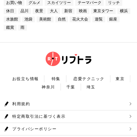
る素敵な時間をお過ごしください。
お買い物
グルメ
スカイツリー
テーマパーク
リッチ
コースも素敵ですよね♪ Terrace Dining TANGO
【17:00】ロマンチックな雰囲気で感動と癒しに浸る
ている奥多摩湖ですが、人工物とは思えない美しさが
住所：東京都港区台場2-6-1 グランドニッコー東京
プラネタリウム 最後に行きたいのは同じくサンシャ
あります。 湖畔には様々な見どころや観光施設があ
休日
品川
夜景
大人
新宿
映画
東京タワー
横浜
台場 30F【MAP】 アクセス：「新木場ヘリポート」
インシティにある、「コニカミノルタプラネタリウム
り、首都圏のオアシスとして親しまれています。 CH
からタクシーで10分 営業時間：ランチ11：30～1
満天」。ドームスクリーン全天に吸い込まれそうなほ
ECK！ 奥多摩湖 住所 ：MAP アクセス： 営業時
水族館
池袋
美術館
自然
花火大会
遊覧
銀座
4：30(L.O) ディナー17：00～22：00(L.
どの星空が広がり、まるで宇宙に飛び出したかのよう
間：常時開放 【18：30】奥多摩温泉 もえぎの湯 大
0) 定休日：木曜日 いかがだったでしょうか？今
な圧倒的な臨場感を体験することができます。ロマン
鑑賞
雨
自然の新鮮な空気とマイナスイオンを身体中に取り込
回は、リッチにお買い物&ヘリコプター遊覧でゴージ
チックな雰囲気のなか、感動と癒しに浸るプラネタリ
んだら、最後は温泉で疲れを癒しましょう。もえぎの
ャスな休日デートコースをご紹介しました。今回ご紹
ウムデートを満喫しましょう。特別なひと時を演出し
湯は奥多摩の地下深く、日本最古の地層といわれる古
介したスポットはどこも素敵で大人なひとときを演出
てくれますよ。 コニカミノルタプラネタリウム満天
生層より湧き出る奥多摩温泉の源泉100%の温泉で
してくれます。是非、思い出に残る素敵な時間をお過
住所：東京都豊島区東池袋3-1−3【MAP】 アクセ
す。露天風呂から多摩川の清流と山なみを望み、四季
ごしください。
ス：「ナンジャタウン」から徒歩2分 営業時間：11:
折々の風情をお楽しみいただけます。 食事処もあり
00～20:00 【19:00】有頂天するほど美味いハンバー
ますので、湯上りにリラックスしたらそのままご飯も
グでディナータイム♪ 雨の日デートを満喫した最後
頂けます。 奥多摩産の食材を使った料理が並び温泉
は、コニカミノルタプラネタリウム満天から徒歩8分
とごはんで疲れも癒されるかと思います。 CHECK！
のところにある洋食店「ウチョウテン」でディナータ
奥多摩温泉 もえぎの湯 住所 ：東京都西多摩郡奥多摩
イム。こちらは正統派のハンバーグを高コスパで食べ
町氷川119-1【MAP】 アクセス：奥多摩徒歩15分 営
られる人気店です。店名通りまさに有頂天になれる美
業時間：9：30～21：30まで 【まとめ】 いかがでし
お役立ち情報
特集
恋愛テクニック
東京
味しさという、口コミも多いです。注文を受けてから
たでしょうか。今回は秋の自然を満喫できる奥多摩デ
焼き始めるので、できたての熱々のハンバーグがいた
神奈川
千葉
埼玉
ートプランをご紹介させていただきました。大自然に
だけます。店内はテーブル席16席、カウンター席4席
囲まれ心身をリフレッシュして。一日歩き回った体を
あります。 ウチョウテン 住所：東京都豊島区南池
温泉で癒していただく奥多摩を存分に堪能できるかと
袋2-36-10【MAP】 アクセス：「コニカミノルタ満
思います。 是非休日のお出かけに参考にしていただ
利用規約
天」から徒歩9分 営業時間：ランチ11:30～14:30
ければ幸いです。
ディナー18:00～20:45 いかがだったで
しょうか？今回は、池袋の雨の日王道デートコースを
特定商取引法に基づく表示
ご紹介しました。今回ご紹介したスポットはどこも素
敵で大人なひとときを演出してくれます。是非思い出
に残る素敵な時間をお過ごしください。
プライバシーポリシー