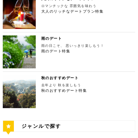
宿ピカデリー 住所：東京都新宿区新宿3-15-15【MA
本最大の美術館「国立新美術館」を訪れてみてはいか
やわららかい食パンのワンハンドレッド！店内の雰囲
にある渓谷です。道路から約40m断崖の下にあり、多
てもなお、東京タワーの幻想的な空間に魅了され多く
P】 アクセス：「新宿御苑」より徒歩10分 営業時
ロマンチックな 雰囲気を味わう
がでしょうか。国立新美術館はコレクションを持た
気よく、カジュアルに楽しいひと時を過ごせますよ。
摩川の清流と様々な形をした岩が美しい渓谷を作り出
の人が訪れます。宝石をちりばめたような光り輝く夜
間：上映作品により異なる 【17:45】大パノラマの
大人のリッチなデートプラン特集
ず、国内最大級の展示スペースを活かして多彩な展覧
ESPRESSO D WORKS 池袋 住所：東京都豊島区
しています。 夏場は新緑を楽しむことができ、秋の
景が目の前に広がり、リッチなデートにぴったりのス
夜景を望める穴場のデートスポット 夜が近づいてき
会を開催しています。雰囲気抜群の素敵な空間でリッ
東池袋1-30-3 キュープラザ池袋【MAP】 アクセ
紅葉は絶景。日々の疲れを癒やしたり、リフレッシュ
ポットです。 東京タワー 住所：東京都港区芝公園4
たら行きたいのは、東京都庁展望室です！新宿ピカデ
チなお出掛けを演出してくれますよ。アートももちろ
ス：「池袋駅」東口より徒歩10分 営業時間：ランチ
するにはうってつけの観光スポット。 秋は木々が色
-2-8【MAP】 アクセス： 「芝公園」より徒歩2分 営
リーから徒歩20分ほどにあります。東京の夜景は、
ん、最大12の展覧会を同時開催でき、一度に複数の
11:00 ～ 14:00 ディナー17:00 ～ 21:00
鮮やかに紅葉します。鮮やかな紅葉と多摩川の清流
業時間：展望台9:00～22:00（入場は21:45まで）
世界でもトップレベルに輝いています。贅沢なデート
展示を楽しむことができます。 国立新美術館 住
定休日：無 【13:30】池袋でリゾート気分が味わえ
で、紅葉狩りをしてみてはいかがでしょうか。 吊り
特別展望台9:00～21:30（入場は21:00ま
には東京の夜景を活用しない手はありません。東京タ
所：東京都港区六本木7-22−2【MAP】 アクセス：
る癒しの水族館デート 美味しいランチでお腹を満た
橋の「鳩ノ巣小橋」からの眺めも必見です。吊り橋効
で） 【19:00】東京タワーを眺めながら特別なディ
ワーはもちろん、遠くにお台場やスカイツリーも望め
雨のデート
「東京ミッドタウン」より徒歩3分 営業時間：10：0
したら、天空のオアシスをコンセプトに南国リゾート
果も狙っていきましょう（笑） CHECK！ 鳩ノ巣渓
ナータイムを♪ デートを一日満喫した最後は東京タワ
ます。日常的に見る機会の少ない東京を一望できる夜
0～18：00 【17:45】ヘリコプターで東京の夜景を
をイメージした「サンシャイン水族館」に向かいまし
谷 住所 ： 東京都西多摩郡奥多摩町棚澤【MAP】 ア
雨の日こそ、 思いっきり楽しもう！
ーに最も近いレストラン「Terrace Dining TANGO
景は、特別な日をうまく演出してくれますよ。 東京
一望 最後は東京の夜景を一望できるヘリ遊覧です！
ょう。サンシャイン水族館は、落ち着いた雰囲気のな
クセス：JR青梅線 鳩ノ巣駅より徒歩10分 営業時
（テラスダイニング タンゴ）」で特別なディナー。
雨のデート特集
都庁 住所：東京都新宿区西新宿2-8-1【MAP】 アク
六本木周辺からタクシーで20分ほどの新木場にヘリ
か、海中を散歩しているような気分に浸れます。屋外
間：常時開放 【15：00】自然の神秘！日原鍾乳洞
東京タワーから道路を挟んで向かいにあります。タン
セス：「新宿ピカデリー」から徒歩約20分 営業時
ポートがあります。東京の夜景は、世界でもトップレ
エリアは水と緑に包まれた非日常的な空間が広がりま
日原鍾乳洞は東京都西多摩郡奥多摩町日原にある鍾乳
ゴは、まるで異国にいるかのような感覚を味わうこと
間：9:30～23:00 【19:00】逸品ステーキを楽しむ特
ベルに輝いています。贅沢なデートには東京の夜景を
す。雨の日でも都心にいながらリゾート気分を満喫し
洞で、総延長1270ｍ、高低差134ｍの東京都指定天
ができるダイニングレストランです。おすすめは、お
別なディナータイムを♪ 夜景の美しさの興奮が冷めな
活用しない手はありません。ヘリ遊覧は10分20,000
てくださいね。 サンシャイン水族館 住所：東京都
然記念物で、規模は埼玉県秩父市の龍谷洞と並び関東
口の中でとろけるフォアグラ寿司！東京タワーが見え
い彼女を連れて向かうのは、都庁から徒歩で15分ほ
円台からなので意外とリーズナブルに感じる方も多い
豊島区東池袋3-1【MAP】 アクセス：「ESPRESSO
最大級の鍾乳洞です。 鍾乳洞とは、石灰岩の中にで
る大人な空間で食べるディナーは、きっと特別な思い
どにある最高級ステーキが愉しめるボニュ （Bon.n
のではないでしょうか。日常的に乗る機会の少ないヘ
D WORKS 池袋」より徒歩5分 営業時間：[4月～10
きた洞窟のことで、地下を流れる水が石灰岩の侵食を
秋のおすすめデート
出になること間違いなしです！ Terrace Dining TA
u）。ボニュは、美食家のシェフによる逸品ステーキ
リコプターは、特別な日をうまく演出してくれます
月]10：00～20：00 (入館は19：30) [11
繰り返すことで発達するとされています。天井からつ
NGO 住所：東京都港区芝公園3-5-4渋澤ビル 1F【M
を堪能できるステーキ店です。欠かさずに食べたいお
去年より 秋を楽しもう
よ。 東京タワー 住所：東京都江東区新木場4-7−25
月～2月]10：00～18：00 (入館は17：30) 【15:3
ららのように垂れ下がる鍾乳石は、わずか1センチ伸
AP】 アクセス： 「東京タワー」より徒歩2分 営業時
すすめは、ボニュ焼き！きめ細やかなピンク色のお肉
【MAP】 アクセス：「六本木周辺」からタクシーで
秋のおすすめデート特集
0】雨の日デートには打ってつけの屋内型テーマパー
びるのにおよそ70年もの年月を要するのだとか。 ま
間：【平日】ランチ11：30～15：00(L.O14:00)
は、噛みしめるほどに口の中で旨味が染み出します。
約20分 営業時間：9:00～(詳細はHPにてご確認くだ
ク サンシャイン水族館の後は、池袋サンシャインシ
さに大自然の神秘、まるで異界のような空間に東京で
ディナー17：00～23：30(L.O22:
記念日など、特別な日にぴったりです。 ボニュ（B
さい) 【19:00】東京湾岸の光を間近で楽しむ特別な
ティにある国内最大級の屋内型テーマパーク「ナンジ
あって非日常感を味わえます。 CHECK！ 日原鍾乳
30) 【休日】ランチ11：30～16：00(L.O
on.nu） 住所：東京都渋谷区代々木4-22-17 クイー
ディナータイムを♪ 夜景の美しさの興奮が冷めない彼
ャタウン」へ。ナンジャタウンは、雨の日に打って付
洞 住所 ：東京都西多摩郡奥多摩町日原１０５２【M
15:00) ディナー17：00～23：3
ンズ代々木 1F【MAP】 アクセス：「都庁」から徒
女を連れて向かうのは、ヘリポートからタクシーで1
けのテーマパークです！フロア内はそれぞれコンセプ
AP】 アクセス：日原鍾乳洞行終点下車 徒歩約５分
0(L.O22:30 いかがだったでしょうか？今回は、
歩約15分 営業時間：ランチ12：00～14：00
0分ほどにあるお台場の鉄板焼銀杏。先ほどまで上か
トをもった3つの街で構成されており、個性豊かなア
営業時間：４/１～11/30 午前９時～午後５時 1
記念日などの特別な日に使いたい東京タワー周辺のリ
ディナー 18：00～21:00 定休日：不定休 い
ら眺めていた東京湾岸の光を、今度は間近で楽しみま
トラクションにくわえ、2つのフードテーマパークが
2/１～３/31 午前９時～午後４時30分 【17：00】
ッチなデートプランをご紹介しました。今回ご紹介し
かがだったでしょうか？今回は、魅力あふれる新宿の
す。 カウンターからレインボーブリッジや東京タワ
備わっていることで有名です。ご当地グルメも思う存
奥多摩湖 奥多摩湖は、東京都と山梨県にある人口の
たスポットはどこも素敵で大人なひとときを演出して
ジャンルで探す
名店グルメを楽しむゴージャスデートコースをご紹介
ーが一望できる大きな窓があります。景色を眺めなが
分堪能できます♪ ナンジャタウン 住所：東京都豊島
貯水池です。水道専用の貯水池としては日本最大級の
くれます。是非、思い出に残る素敵な時間をお過ごし
しました。今回ご紹介したスポットはどこも素敵で大
ら進む鉄板焼きのコースはおすすめです。グランドニ
区東池袋3-1−3【MAP】 アクセス：「サンシャイン
規模を誇っています！ 奥多摩でドライブデートする
ください。
人なひとときを演出してくれます。是非、思い出に残
ッコー東京はホテルなので、そのままお泊り…なんて
水族館」より徒歩3分 営業時間：10：00～22：00
なら必ず訪れてほしい奥多摩湖民の水の2割を供給し