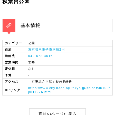
秋葉台公園
基本情報
カテゴリー
公園
住所
東京都八王子市別所2-4
連絡先
042-678-4616
営業時間
常時
定休日
なし
予算
-
アクセス
「京王堀之内駅」徒歩約9分
https://www.city.hachioji.tokyo.jp/shisetsu/109/
HPリンク
p011926.html
直前のページに戻る