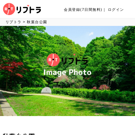
会員登録(7日間無料)
｜
ログイン
リプトラ
>
秋葉台公園