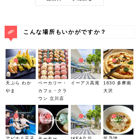
こんな場所もいかがですか？
天ぷら わか
ベーカリー・
イーアス高尾
1830 多摩南
やま
カフェ・クラ
大沢
ウン 立川店
アピナ八王子
モーモー
IKEA立川
笑乃讃