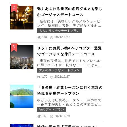
生日、日頃頑張っているご褒美としてリ
ッチなお出掛けを楽しみたい！」そんな
魅力あふれる新宿の名店グルメを楽し
方のために東京タワー周辺のおすすめコ
むゴージャスデートコース
ースを紹介します！ 【11:30】汐留駅で
待ち合わせ＆地上210ｍのスカイレスト
新宿には、美味しいグルメやショッピ
ランでランチタイム！ まずは汐留駅で
ング、映画館、夜景、美術館など多彩な
待ち合わせ。集合できたら「オリゾント
デートスポットが存在します。今回はそ
大人のリッチなデートプラン
ウキョウ （HORIZON TOKYO）」に
んな魅力あふれる新宿の名店グルメを楽
向かいましょう。店舗は汐留駅から徒歩
184
2021/11/27
しむゴージャスデートコースをご紹介し
2分ほど、カレッタ汐留の47階にありま
ます！歌舞伎町や居酒屋などのイメージ
す。地上210mカップルシートは全席窓
が強いですが、まったりとくつろげるス
リッチにお買い物&ヘリコプター遊覧
際にありプライベート空間を大切にしな
ポットも沢山あります。あなたの特別な
でゴージャスな休日デートコース
がら、絶景を楽しむ事が出来ます。空中
日をうまく演出してくれます。 【12:0
でお食事を楽しむ感覚を味わえる、東京
0】新宿駅で待ち合わせ＆美味しくて綺
東京の夜景は、世界でもトップレベル
で一番ロマンチックな時を過ごせるレス
麗なばらちらしでゆったりランチタイ
に輝いています。贅沢なデートには東京
トランです。 オリゾントウキョウ （H
ム！ まずは新宿駅で待ち合わせ。集合
の夜景を活用しない手はありません。今
大人のリッチなデートプラン
ORIZON TOKYO） 住所：東京都港区
できたら「匠 誠」に向かいましょう。
回はリッチにお買い物&ヘリコプター遊
東新橋1-8-2 カレッタ汐留 47F【MA
新宿駅東南口より徒歩1分ほど、新宿ユ
170
2021/11/27
覧でゴージャスな休日デートコースをご
P】 アクセス： 「汐留駅」より徒歩2分
ースビルPAXの6Fにあります。 ランチ
紹介します！日常的に乗る機会の少ない
営業時間：ランチ11:30 ～ 15:00（L.O
タイムは「ばらちらし」のみで、普通盛
ヘリコプターは、特別な日をうまく演出
「奥多摩」紅葉シーズンに行く東京の
14:00） ディナー18:00 ～ 2
りと大盛りが選べるメニューになってい
してくれますよ。 【12:00】六本木駅で
2:00（L.O 19:00） 定休日：月曜日、
秘境奥多摩デートプラン
ます。新鮮なうにやいくら、海老など30
待ち合わせ＆気楽に食べられる最高峰フ
火曜日、水曜日 【13:30】カレッタ汐留
種類以上の種類豊富な具材がたっぷり入
レンチでランチタイム！ まずは六本木
秋といえば紅葉のシーズン、一年の中で
でミュージカルの最高峰「劇団四季」を
っており、見た目も一級品です。清潔感
駅で待ち合わせ。集合できたら「トレフ
一番草木が美しく色めくこの季節にピッ
鑑賞！ 美味しいランチでお腹を満たし
のある空間でゆっくり食事ができます
ミヤモト」に向かいましょう。店舗は六
タリなスポット奥多摩、今回はそんな奥
たら、多彩なデートが楽しめる人気の複
秋のデートプラン
よ。 匠 誠 住所：東京都新宿区新宿4-
本木駅から徒歩2分ほど、六本木通りす
多摩の大自然を満喫できるデートプラン
合商業施設「カレッタ汐留」でミュージ
1-9 新宿ユースビル「PAX」 6F【MA
ぐにあります。 トレフミヤモトは、絶
143
2021/11/29
をご紹介します！ 【11：00】丹三郎、
カルの最高峰「劇団四季」を鑑賞するの
P】 アクセス：「新宿駅」東南口より徒
品フレンチ料理をお愉しみいただけま
風情ある藁葺家屋で絶品そばに舌鼓 東
はいかがでしょうか。※オリゾントウキ
歩1分 営業時間：11:30～13:30(売り切
す。料理は全て日替わりで、シェフ拘り
京都の指定歴史建造物とされている長屋
ョウ(HORIZON TOKYO)はカレッタ汐