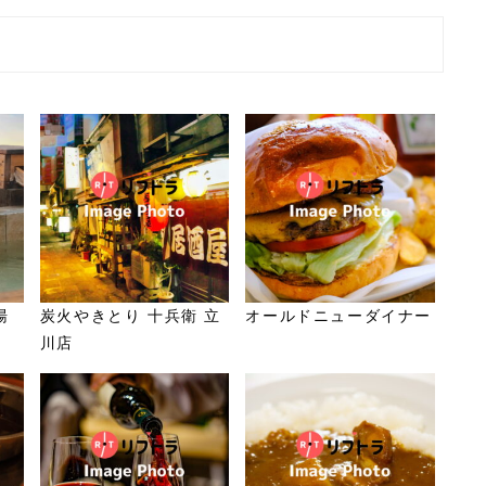
湯
炭火やきとり 十兵衛 立
オールドニューダイナー
川店