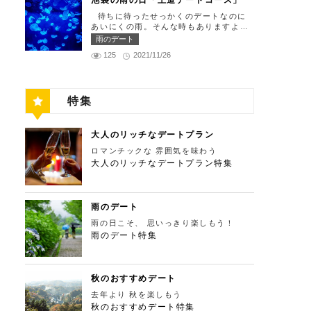
池袋の雨の日「王道デートコース」
れ仕舞い、18:00～23:00 定休日：祝
の「ソース」の旨味で包まれた繊細な料
門と、立派な茅葺の母屋を見学するだけ
留の中にあります。 ミュージカルの最
日・月曜日 【13:30】新宿御苑で四季
理との一期一会を味わってください。カ
待ちに待ったせっかくのデートなのに
でも来る価値ありの蕎麦の名店「丹三
高峰「劇団四季」を鑑賞し、特別で素敵
折々の自然を眺めながら上質なひと時を
ジュアルに楽しいひと時を過ごせるレス
あいにくの雨。そんな時もありますよ
郎」。まずはこちらでご飯にしましょ
な世界観に浸ってください♪ 劇団四季
♪ 美味しいランチでお腹を満たしたら、
トランです。 トレフミヤモト 住所：
ね。でも池袋は雨の日でも楽しめる、雨
う！ そばがきは削りたてと思われる、
雨のデート
住所：東京都港区東新橋1-8-2 カレッタ
四季折々の自然を眺めながら「新宿御
東京都港区六本木7-17-20 明泉ビル1F
の日だからこそ行きたいデートスポット
鰹節の薫りをまとったそれは、今まで食
汐留 1F【MAP】 アクセス： 「汐留
苑」で上質なひとときを過ごすのはいか
125
2021/11/26
【MAP】 アクセス：「六本木駅」より
がたくさんあります！今回は、池袋の雨
べてたそばがきは何だったの？っていう
駅」より徒歩2分 営業時間：公演情報を
がでしょうか。新宿御苑は、東京ドーム
徒歩2分 営業時間：12:00～13:30(L.
の日王道デートコースをご紹介します。
くらいに別次元の逸品。もっちもちでそ
ご確認ください 【17:00】四季折々の自
約12個分にも及ぶ広大な敷地面積を有
O)、18:00～21:30(L.O) 定休日：月曜
天気が悪いからといってテンションを下
ばの香りもたっててとても美味しい。そ
然が彩る芝公園でお散歩リフレッシュ
し、日本庭園やイギリス風庭園などが整
日、第四火曜日 【13:30】東京ミッドタ
げず、思う存分デートを楽しんじゃいま
ばがき目当てにここまで遠路はるばるや
劇団四季で特別な時間を楽しんだあと
備されており、四季折々の景色を楽しむ
ウンで上質なひと時を♪ 美味しいランチ
特集
しょう！ 【12:00】池袋駅で待ち合わせ
ってくるお客さんがたくさんいるそうで
は、四季折々の自然が彩る芝公園を散策
ことができます。和を感じる雰囲気のな
でお腹を満たしたら、洗練された空間で
＆気楽に食べられる最高峰フレンチでラ
す。 せいろは、一見すると細目で緩そ
してリフレッシュしましょう♪カレッタ
か、落ち着いた大人のデートを堪能しま
大人のデートを満喫できる「東京ミッド
ンチタイム！ まずは池袋駅で待ち合わ
うですがとてもコシが強く最高ののど越
汐留からタクシーで10分、徒歩25分ほ
しょう。 新宿御苑 住所：東京都新宿
タウン」で上質なひとときを過ごすのは
せ。集合できたら「ESPRESSO D WO
し。 奥多摩に来たら一度は行くべき名
どにあります。四季折々の自然とともに
大人のリッチなデートプラン
区内藤町11番地【MAP】 アクセス：
いかがでしょうか。東京ミッドタウン
RKS 池袋」に向かいましょう。店舗は
店です。 CHECK！ 丹三郎 住所 ：東京
風情ある景色を楽しむことができます。
「匠 誠」から徒歩8分 営業時間：9:00
は、個性的なショップや美術館、公園が
ロマンチックな 雰囲気を味わう
池袋駅東口から徒歩で10分弱ほどQプラ
都西多摩郡奥多摩町丹三郎２６０【MA
夕暮れ時はとくにおすすめで、東京タワ
～16:00（閉園は16:30） 【15:00】新
集結した複合施設です。リッチなショッ
ザの2階にあります。小麦がテーマのカ
大人のリッチなデートプラン特集
P】 アクセス：ＪＲ青梅線古里駅より徒
ーにオレンジ色がかかり和み深い時間を
宿ピカデリープラチナシートでリッチに
ピングを楽しんだり、美術館でアートに
フェ＆バルで、焼きたてパンや打ちたて
歩１０分 営業時間：11:30〜15:00 【1
演出してくれます。劇団四季を鑑賞した
映画鑑賞 新宿御苑の後はプラチナシー
触れたり、緑豊かな公園で散歩したり
生パスタが味わえます。おすすめは、名
3：00】鳩ノ巣渓谷で大自然を満喫 絶品
後は、お散歩しながら感想を語り合うひ
トを予約して贅沢な映画デートはいかが
と、多彩な楽しみ方を提供してくれま
物の世界一やわららかい食パンのワンハ
のそばでお腹を満たした後は大自然に癒
と時を設けてみませんか。クリスマスの
でしょうか。新宿ピカデリーは、清潔感
す。 東京ミッドタウン 住所：東京都
ンドレッド！店内の雰囲気よく、カジュ
されましょう！ 「鳩ノ巣渓谷（はとの
雨のデート
時期にはイルミネーションが施され、よ
あふれる空間が特徴で、デートにも打っ
港区赤坂9-7-1【MAP】 アクセス：「六
アルに楽しいひと時を過ごせますよ。
すけいこく）」は、東京都の西部の奥多
りいっそう素敵なスポットとなります。
てつけの映画館です。プラチナシートを
雨の日こそ、 思いっきり楽しもう！
本木駅」直結 営業時間：11：00～21：
ESPRESSO D WORKS 池袋 住所：東
摩町にある渓谷です。道路から約40m断
芝公園 住所：東京都港区芝公園1～4丁
指定すると、最高級の座席やラウンジル
00 【15:30】日本最大の美術館でゆった
雨のデート特集
京都豊島区東池袋1-30-3 キュープラザ
崖の下にあり、多摩川の清流と様々な形
目【MAP】 アクセス： 「カレッタ汐
ーム、ウェルカムドリンクなどの嬉しい
りカフェタイム 東京ミッドタウンの後
池袋【MAP】 アクセス：「池袋駅」東
をした岩が美しい渓谷を作り出していま
留」よりタクシー10分、徒歩25分 営業
特典が付きます。カップルで座れる極上
は日本最大の美術館「国立新美術館」を
口より徒歩10分 営業時間：ランチ11:00
す。 夏場は新緑を楽しむことができ、
時間：24時間 【18:00】東京タワーで最
のシートでくつろぎながら映画を楽しん
訪れてみてはいかがでしょうか。国立新
～ 14:00 ディナー17:00 ～
秋の紅葉は絶景。日々の疲れを癒やした
高の夕日と夜景を満喫 観光スポットの
でください。高級な特別感に浸れます
美術館はコレクションを持たず、国内最
21:00 定休日：無 【13:30】池袋でリゾ
り、リフレッシュするにはうってつけの
秋のおすすめデート
最後に行きたいのは、東京のシンボルと
よ。 新宿ピカデリー 住所：東京都新
大級の展示スペースを活かして多彩な展
ート気分が味わえる癒しの水族館デート
観光スポット。 秋は木々が色鮮やかに
して愛され続ける東京タワー。リッチに
宿区新宿3-15-15【MAP】 アクセス：
去年より 秋を楽しもう
覧会を開催しています。雰囲気抜群の素
美味しいランチでお腹を満たしたら、天
紅葉します。鮮やかな紅葉と多摩川の清
特別展望台から東京の街を一望する最高
「新宿御苑」より徒歩10分 営業時間：
敵な空間でリッチなお出掛けを演出して
秋のおすすめデート特集
空のオアシスをコンセプトに南国リゾー
流で、紅葉狩りをしてみてはいかがでし