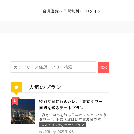
会員登録(7日間無料)
｜
ログイン
検索
人気のプラン
特別な日に行きたい♪「東京タワー」
周辺を巡るデートプラン
高さ333ｍを誇る日本のシンボル“東京
タワー”。正式名称は日本電波塔です
（豆知識）。観光名所である東京タワー
大人のリッチなデートプラン
周辺には少しリッチなデートを楽しめる
499
2021/11/26
スポット多数です！「記念日や友達の誕