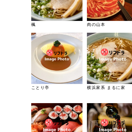
楓
肉の山本
ことり亭
横浜家系 まるに家