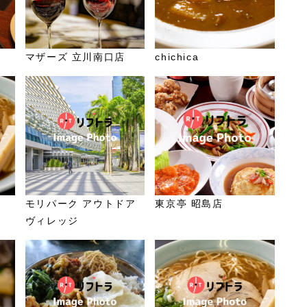
マザーズ 立川南口店
chichica
モリパーク アウトドア
東京亭 昭島店
ヴィレッジ