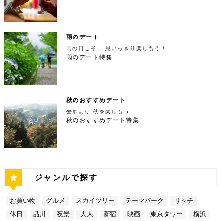
会を開催しています。雰囲気抜群の素敵な空間でリッ
東池袋1-30-3 キュープラザ池袋【MAP】 アクセ
紅葉は絶景。日々の疲れを癒やしたり、リフレッシュ
ポットです。 東京タワー 住所：東京都港区芝公園4
たら行きたいのは、東京都庁展望室です！新宿ピカデ
チなお出掛けを演出してくれますよ。アートももちろ
ス：「池袋駅」東口より徒歩10分 営業時間：ランチ
するにはうってつけの観光スポット。 秋は木々が色
-2-8【MAP】 アクセス： 「芝公園」より徒歩2分 営
リーから徒歩20分ほどにあります。東京の夜景は、
ん、最大12の展覧会を同時開催でき、一度に複数の
11:00 ～ 14:00 ディナー17:00 ～ 21:00
鮮やかに紅葉します。鮮やかな紅葉と多摩川の清流
業時間：展望台9:00～22:00（入場は21:45まで）
世界でもトップレベルに輝いています。贅沢なデート
展示を楽しむことができます。 国立新美術館 住
定休日：無 【13:30】池袋でリゾート気分が味わえ
で、紅葉狩りをしてみてはいかがでしょうか。 吊り
特別展望台9:00～21:30（入場は21:00ま
には東京の夜景を活用しない手はありません。東京タ
所：東京都港区六本木7-22−2【MAP】 アクセス：
る癒しの水族館デート 美味しいランチでお腹を満た
橋の「鳩ノ巣小橋」からの眺めも必見です。吊り橋効
で） 【19:00】東京タワーを眺めながら特別なディ
ワーはもちろん、遠くにお台場やスカイツリーも望め
雨のデート
「東京ミッドタウン」より徒歩3分 営業時間：10：0
したら、天空のオアシスをコンセプトに南国リゾート
果も狙っていきましょう（笑） CHECK！ 鳩ノ巣渓
ナータイムを♪ デートを一日満喫した最後は東京タワ
ます。日常的に見る機会の少ない東京を一望できる夜
0～18：00 【17:45】ヘリコプターで東京の夜景を
をイメージした「サンシャイン水族館」に向かいまし
谷 住所 ： 東京都西多摩郡奥多摩町棚澤【MAP】 ア
雨の日こそ、 思いっきり楽しもう！
ーに最も近いレストラン「Terrace Dining TANGO
景は、特別な日をうまく演出してくれますよ。 東京
一望 最後は東京の夜景を一望できるヘリ遊覧です！
ょう。サンシャイン水族館は、落ち着いた雰囲気のな
クセス：JR青梅線 鳩ノ巣駅より徒歩10分 営業時
（テラスダイニング タンゴ）」で特別なディナー。
雨のデート特集
都庁 住所：東京都新宿区西新宿2-8-1【MAP】 アク
六本木周辺からタクシーで20分ほどの新木場にヘリ
か、海中を散歩しているような気分に浸れます。屋外
間：常時開放 【15：00】自然の神秘！日原鍾乳洞
東京タワーから道路を挟んで向かいにあります。タン
セス：「新宿ピカデリー」から徒歩約20分 営業時
ポートがあります。東京の夜景は、世界でもトップレ
エリアは水と緑に包まれた非日常的な空間が広がりま
日原鍾乳洞は東京都西多摩郡奥多摩町日原にある鍾乳
ゴは、まるで異国にいるかのような感覚を味わうこと
間：9:30～23:00 【19:00】逸品ステーキを楽しむ特
ベルに輝いています。贅沢なデートには東京の夜景を
す。雨の日でも都心にいながらリゾート気分を満喫し
洞で、総延長1270ｍ、高低差134ｍの東京都指定天
ができるダイニングレストランです。おすすめは、お
別なディナータイムを♪ 夜景の美しさの興奮が冷めな
活用しない手はありません。ヘリ遊覧は10分20,000
てくださいね。 サンシャイン水族館 住所：東京都
然記念物で、規模は埼玉県秩父市の龍谷洞と並び関東
口の中でとろけるフォアグラ寿司！東京タワーが見え
い彼女を連れて向かうのは、都庁から徒歩で15分ほ
円台からなので意外とリーズナブルに感じる方も多い
豊島区東池袋3-1【MAP】 アクセス：「ESPRESSO
最大級の鍾乳洞です。 鍾乳洞とは、石灰岩の中にで
る大人な空間で食べるディナーは、きっと特別な思い
どにある最高級ステーキが愉しめるボニュ （Bon.n
のではないでしょうか。日常的に乗る機会の少ないヘ
D WORKS 池袋」より徒歩5分 営業時間：[4月～10
きた洞窟のことで、地下を流れる水が石灰岩の侵食を
秋のおすすめデート
出になること間違いなしです！ Terrace Dining TA
u）。ボニュは、美食家のシェフによる逸品ステーキ
リコプターは、特別な日をうまく演出してくれます
月]10：00～20：00 (入館は19：30) [11
繰り返すことで発達するとされています。天井からつ
NGO 住所：東京都港区芝公園3-5-4渋澤ビル 1F【M
を堪能できるステーキ店です。欠かさずに食べたいお
去年より 秋を楽しもう
よ。 東京タワー 住所：東京都江東区新木場4-7−25
月～2月]10：00～18：00 (入館は17：30) 【15:3
ららのように垂れ下がる鍾乳石は、わずか1センチ伸
AP】 アクセス： 「東京タワー」より徒歩2分 営業時
すすめは、ボニュ焼き！きめ細やかなピンク色のお肉
【MAP】 アクセス：「六本木周辺」からタクシーで
秋のおすすめデート特集
0】雨の日デートには打ってつけの屋内型テーマパー
びるのにおよそ70年もの年月を要するのだとか。 ま
間：【平日】ランチ11：30～15：00(L.O14:00)
は、噛みしめるほどに口の中で旨味が染み出します。
約20分 営業時間：9:00～(詳細はHPにてご確認くだ
ク サンシャイン水族館の後は、池袋サンシャインシ
さに大自然の神秘、まるで異界のような空間に東京で
ディナー17：00～23：30(L.O22:
記念日など、特別な日にぴったりです。 ボニュ（B
さい) 【19:00】東京湾岸の光を間近で楽しむ特別な
ティにある国内最大級の屋内型テーマパーク「ナンジ
あって非日常感を味わえます。 CHECK！ 日原鍾乳
30) 【休日】ランチ11：30～16：00(L.O
on.nu） 住所：東京都渋谷区代々木4-22-17 クイー
ディナータイムを♪ 夜景の美しさの興奮が冷めない彼
ャタウン」へ。ナンジャタウンは、雨の日に打って付
洞 住所 ：東京都西多摩郡奥多摩町日原１０５２【M
15:00) ディナー17：00～23：3
ンズ代々木 1F【MAP】 アクセス：「都庁」から徒
女を連れて向かうのは、ヘリポートからタクシーで1
けのテーマパークです！フロア内はそれぞれコンセプ
AP】 アクセス：日原鍾乳洞行終点下車 徒歩約５分
0(L.O22:30 いかがだったでしょうか？今回は、
歩約15分 営業時間：ランチ12：00～14：00
0分ほどにあるお台場の鉄板焼銀杏。先ほどまで上か
トをもった3つの街で構成されており、個性豊かなア
営業時間：４/１～11/30 午前９時～午後５時 1
記念日などの特別な日に使いたい東京タワー周辺のリ
ディナー 18：00～21:00 定休日：不定休 い
ら眺めていた東京湾岸の光を、今度は間近で楽しみま
トラクションにくわえ、2つのフードテーマパークが
2/１～３/31 午前９時～午後４時30分 【17：00】
ッチなデートプランをご紹介しました。今回ご紹介し
かがだったでしょうか？今回は、魅力あふれる新宿の
す。 カウンターからレインボーブリッジや東京タワ
備わっていることで有名です。ご当地グルメも思う存
奥多摩湖 奥多摩湖は、東京都と山梨県にある人口の
たスポットはどこも素敵で大人なひとときを演出して
ジャンルで探す
名店グルメを楽しむゴージャスデートコースをご紹介
ーが一望できる大きな窓があります。景色を眺めなが
分堪能できます♪ ナンジャタウン 住所：東京都豊島
貯水池です。水道専用の貯水池としては日本最大級の
くれます。是非、思い出に残る素敵な時間をお過ごし
しました。今回ご紹介したスポットはどこも素敵で大
ら進む鉄板焼きのコースはおすすめです。グランドニ
区東池袋3-1−3【MAP】 アクセス：「サンシャイン
規模を誇っています！ 奥多摩でドライブデートする
ください。
人なひとときを演出してくれます。是非、思い出に残
ッコー東京はホテルなので、そのままお泊り…なんて
水族館」より徒歩3分 営業時間：10：00～22：00
なら必ず訪れてほしい奥多摩湖民の水の2割を供給し
る素敵な時間をお過ごしください。
お買い物
グルメ
スカイツリー
テーマパーク
リッチ
コースも素敵ですよね♪ Terrace Dining TANGO
【17:00】ロマンチックな雰囲気で感動と癒しに浸る
ている奥多摩湖ですが、人工物とは思えない美しさが
住所：東京都港区台場2-6-1 グランドニッコー東京
プラネタリウム 最後に行きたいのは同じくサンシャ
あります。 湖畔には様々な見どころや観光施設があ
休日
品川
夜景
大人
新宿
映画
東京タワー
横浜
台場 30F【MAP】 アクセス：「新木場ヘリポート」
インシティにある、「コニカミノルタプラネタリウム
り、首都圏のオアシスとして親しまれています。 CH