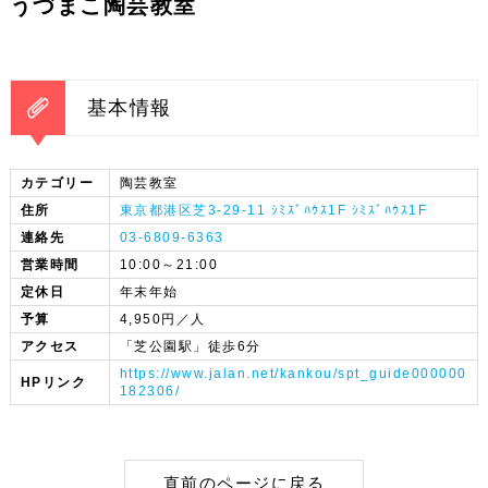
うづまこ陶芸教室
基本情報
カテゴリー
陶芸教室
住所
東京都港区芝3-29-11 ｼﾐｽﾞﾊｳｽ1F ｼﾐｽﾞﾊｳｽ1F
連絡先
03-6809-6363
営業時間
10:00～21:00
定休日
年末年始
予算
4,950円／人
アクセス
「芝公園駅」徒歩6分
https://www.jalan.net/kankou/spt_guide000000
HPリンク
182306/
直前のページに戻る