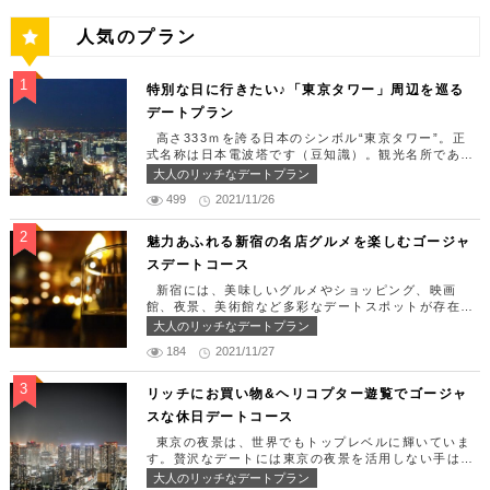
人気のプラン
特別な日に行きたい♪「東京タワー」周辺を巡る
デートプラン
高さ333ｍを誇る日本のシンボル“東京タワー”。正
式名称は日本電波塔です（豆知識）。観光名所である
東京タワー周辺には少しリッチなデートを楽しめるス
大人のリッチなデートプラン
ポット多数です！「記念日や友達の誕生日、日頃頑張
499
2021/11/26
っているご褒美としてリッチなお出掛けを楽しみた
い！」そんな方のために東京タワー周辺のおすすめコ
ースを紹介します！ 【11:30】汐留駅で待ち合わせ
魅力あふれる新宿の名店グルメを楽しむゴージャ
＆地上210ｍのスカイレストランでランチタイム！
スデートコース
まずは汐留駅で待ち合わせ。集合できたら「オリゾン
トウキョウ （HORIZON TOKYO）」に向かいまし
新宿には、美味しいグルメやショッピング、映画
ょう。店舗は汐留駅から徒歩2分ほど、カレッタ汐留
館、夜景、美術館など多彩なデートスポットが存在し
の47階にあります。地上210mカップルシートは全席
ます。今回はそんな魅力あふれる新宿の名店グルメを
大人のリッチなデートプラン
窓際にありプライベート空間を大切にしながら、絶景
楽しむゴージャスデートコースをご紹介します！歌舞
を楽しむ事が出来ます。空中でお食事を楽しむ感覚を
184
2021/11/27
伎町や居酒屋などのイメージが強いですが、まったり
味わえる、東京で一番ロマンチックな時を過ごせるレ
とくつろげるスポットも沢山あります。あなたの特別
ストランです。 オリゾントウキョウ （HORIZON
な日をうまく演出してくれます。 【12:00】新宿駅
リッチにお買い物&ヘリコプター遊覧でゴージャ
TOKYO） 住所：東京都港区東新橋1-8-2 カレッタ
で待ち合わせ＆美味しくて綺麗なばらちらしでゆった
スな休日デートコース
汐留 47F【MAP】 アクセス： 「汐留駅」より徒歩2
りランチタイム！ まずは新宿駅で待ち合わせ。集合
分 営業時間：ランチ11:30 ～ 15:00（L.O 14:00）
できたら「匠 誠」に向かいましょう。新宿駅東南口
東京の夜景は、世界でもトップレベルに輝いていま
ディナー18:00 ～ 22:00（L.O 19:00）
より徒歩1分ほど、新宿ユースビルPAXの6Fにありま
す。贅沢なデートには東京の夜景を活用しない手はあ
定休日：月曜日、火曜日、水曜日 【13:30】カレッ
す。 ランチタイムは「ばらちらし」のみで、普通盛
りません。今回はリッチにお買い物&ヘリコプター遊
大人のリッチなデートプラン
タ汐留でミュージカルの最高峰「劇団四季」を鑑賞！
りと大盛りが選べるメニューになっています。新鮮な