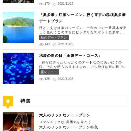
覧でゴージャスな休日デートコースをご紹介します！
美味しいランチでお腹を満たしたら、多彩なデートが
うにやいくら、海老など30種類以上の種類豊富な具
170
2021/11/27
日常的に乗る機会の少ないヘリコプターは、特別な日
楽しめる人気の複合商業施設「カレッタ汐留」でミュ
材がたっぷり入っており、見た目も一級品です。清潔
をうまく演出してくれますよ。 【12:00】六本木駅
ージカルの最高峰「劇団四季」を鑑賞するのはいかが
感のある空間でゆっくり食事ができますよ。 匠 誠
で待ち合わせ＆気楽に食べられる最高峰フレンチでラ
「奥多摩」紅葉シーズンに行く東京の秘境奥多摩
でしょうか。※オリゾントウキョウ(HORIZON TOK
住所：東京都新宿区新宿4-1-9 新宿ユースビル「PA
ンチタイム！ まずは六本木駅で待ち合わせ。集合で
YO)はカレッタ汐留の中にあります。 ミュージカル
デートプラン
X」 6F【MAP】 アクセス：「新宿駅」東南口より徒
きたら「トレフミヤモト」に向かいましょう。店舗は
の最高峰「劇団四季」を鑑賞し、特別で素敵な世界観
歩1分 営業時間：11:30～13:30(売り切れ仕舞い、1
六本木駅から徒歩2分ほど、六本木通りすぐにありま
秋といえば紅葉のシーズン、一年の中で一番草木が美
に浸ってください♪ 劇団四季 住所：東京都港区東新
8:00～23:00 定休日：祝日・月曜日 【13:30】新宿
す。 トレフミヤモトは、絶品フレンチ料理をお愉し
しく色めくこの季節にピッタリなスポット奥多摩、今
橋1-8-2 カレッタ汐留 1F【MAP】 アクセス： 「汐
御苑で四季折々の自然を眺めながら上質なひと時を♪
みいただけます。料理は全て日替わりで、シェフ拘り
回はそんな奥多摩の大自然を満喫できるデートプラン
留駅」より徒歩2分 営業時間：公演情報をご確認くだ
秋のデートプラン
美味しいランチでお腹を満たしたら、四季折々の自然
の「ソース」の旨味で包まれた繊細な料理との一期一
をご紹介します！ 【11：00】丹三郎、風情ある藁葺
さい 【17:00】四季折々の自然が彩る芝公園でお散
を眺めながら「新宿御苑」で上質なひとときを過ごす
会を味わってください。カジュアルに楽しいひと時を
143
2021/11/29
家屋で絶品そばに舌鼓 東京都の指定歴史建造物とさ
歩リフレッシュ 劇団四季で特別な時間を楽しんだあ
のはいかがでしょうか。新宿御苑は、東京ドーム約1
過ごせるレストランです。 トレフミヤモト 住所：
れている長屋門と、立派な茅葺の母屋を見学するだけ
とは、四季折々の自然が彩る芝公園を散策してリフレ
2個分にも及ぶ広大な敷地面積を有し、日本庭園やイ
東京都港区六本木7-17-20 明泉ビル1F【MAP】 アク
でも来る価値ありの蕎麦の名店「丹三郎」。まずはこ
ッシュしましょう♪カレッタ汐留からタクシーで10
池袋の雨の日「王道デートコース」
ギリス風庭園などが整備されており、四季折々の景色
セス：「六本木駅」より徒歩2分 営業時間：12:00～
ちらでご飯にしましょう！ そばがきは削りたてと思
分、徒歩25分ほどにあります。四季折々の自然とと
を楽しむことができます。和を感じる雰囲気のなか、
13:30(L.O)、18:00～21:30(L.O) 定休日：月曜日、
待ちに待ったせっかくのデートなのにあいにくの
われる、鰹節の薫りをまとったそれは、今まで食べて
もに風情ある景色を楽しむことができます。夕暮れ時
落ち着いた大人のデートを堪能しましょう。 新宿御
第四火曜日 【13:30】東京ミッドタウンで上質なひ
雨。そんな時もありますよね。でも池袋は雨の日でも
たそばがきは何だったの？っていうくらいに別次元の
はとくにおすすめで、東京タワーにオレンジ色がかか
苑 住所：東京都新宿区内藤町11番地【MAP】 アク
と時を♪ 美味しいランチでお腹を満たしたら、洗練さ
楽しめる、雨の日だからこそ行きたいデートスポット
逸品。もっちもちでそばの香りもたっててとても美味
雨のデート
り和み深い時間を演出してくれます。劇団四季を鑑賞
セス：「匠 誠」から徒歩8分 営業時間：9:00～16:0
れた空間で大人のデートを満喫できる「東京ミッドタ
がたくさんあります！今回は、池袋の雨の日王道デー
しい。そばがき目当てにここまで遠路はるばるやって
した後は、お散歩しながら感想を語り合うひと時を設
0（閉園は16:30） 【15:00】新宿ピカデリープラチ
125
2021/11/26
ウン」で上質なひとときを過ごすのはいかがでしょう
トコースをご紹介します。天気が悪いからといってテ
くるお客さんがたくさんいるそうです。 せいろは、
けてみませんか。クリスマスの時期にはイルミネーシ
ナシートでリッチに映画鑑賞 新宿御苑の後はプラチ
か。東京ミッドタウンは、個性的なショップや美術
ンションを下げず、思う存分デートを楽しんじゃいま
一見すると細目で緩そうですがとてもコシが強く最高
ョンが施され、よりいっそう素敵なスポットとなりま
ナシートを予約して贅沢な映画デートはいかがでしょ
館、公園が集結した複合施設です。リッチなショッピ
しょう！ 【12:00】池袋駅で待ち合わせ＆気楽に食
ののど越し。 奥多摩に来たら一度は行くべき名店で
す。 芝公園 住所：東京都港区芝公園1～4丁目【M
うか。新宿ピカデリーは、清潔感あふれる空間が特徴
ングを楽しんだり、美術館でアートに触れたり、緑豊
べられる最高峰フレンチでランチタイム！ まずは池
す。 CHECK！ 丹三郎 住所 ：東京都西多摩郡奥多摩
AP】 アクセス： 「カレッタ汐留」よりタクシー10
で、デートにも打ってつけの映画館です。プラチナシ
かな公園で散歩したりと、多彩な楽しみ方を提供して
袋駅で待ち合わせ。集合できたら「ESPRESSO D W
町丹三郎２６０【MAP】 アクセス：ＪＲ青梅線古里
分、徒歩25分 営業時間：24時間 【18:00】東京タワ
ートを指定すると、最高級の座席やラウンジルーム、
特集
くれます。 東京ミッドタウン 住所：東京都港区赤
ORKS 池袋」に向かいましょう。店舗は池袋駅東口
駅より徒歩１０分 営業時間：11:30〜15:00 【13：0
ーで最高の夕日と夜景を満喫 観光スポットの最後に
ウェルカムドリンクなどの嬉しい特典が付きます。カ
坂9-7-1【MAP】 アクセス：「六本木駅」直結 営業
から徒歩で10分弱ほどQプラザの2階にあります。小
0】鳩ノ巣渓谷で大自然を満喫 絶品のそばでお腹を満
行きたいのは、東京のシンボルとして愛され続ける東
ップルで座れる極上のシートでくつろぎながら映画を
時間：11：00～21：00 【15:30】日本最大の美術館
麦がテーマのカフェ＆バルで、焼きたてパンや打ちた
たした後は大自然に癒されましょう！ 「鳩ノ巣渓谷
京タワー。リッチに特別展望台から東京の街を一望す
楽しんでください。高級な特別感に浸れますよ。 新
でゆったりカフェタイム 東京ミッドタウンの後は日
て生パスタが味わえます。おすすめは、名物の世界一
大人のリッチなデートプラン
（はとのすけいこく）」は、東京都の西部の奥多摩町
る最高の景色を堪能しましょう。スカイツリーが出来
宿ピカデリー 住所：東京都新宿区新宿3-15-15【MA
本最大の美術館「国立新美術館」を訪れてみてはいか
やわららかい食パンのワンハンドレッド！店内の雰囲
にある渓谷です。道路から約40m断崖の下にあり、多
てもなお、東京タワーの幻想的な空間に魅了され多く
P】 アクセス：「新宿御苑」より徒歩10分 営業時
ロマンチックな 雰囲気を味わう
がでしょうか。国立新美術館はコレクションを持た
気よく、カジュアルに楽しいひと時を過ごせますよ。
摩川の清流と様々な形をした岩が美しい渓谷を作り出
の人が訪れます。宝石をちりばめたような光り輝く夜
間：上映作品により異なる 【17:45】大パノラマの
大人のリッチなデートプラン特集
ず、国内最大級の展示スペースを活かして多彩な展覧
ESPRESSO D WORKS 池袋 住所：東京都豊島区
しています。 夏場は新緑を楽しむことができ、秋の
景が目の前に広がり、リッチなデートにぴったりのス
夜景を望める穴場のデートスポット 夜が近づいてき