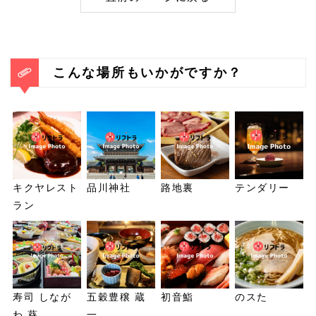
こんな場所もいかがですか？
キクヤレスト
品川神社
路地裏
テンダリー
ラン
寿司 しなが
五穀豊穣 蔵
初音鮨
のスた
わ 葵
一