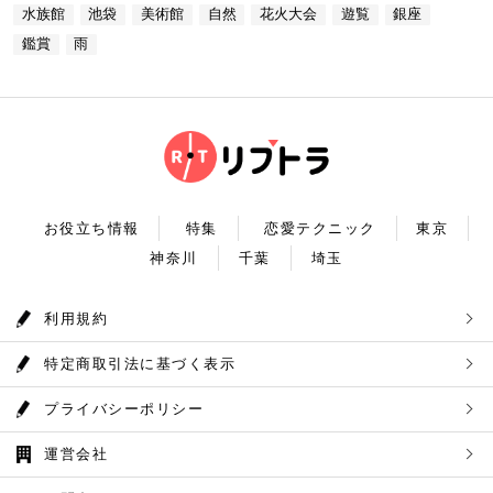
からタクシーで10分 営業時間：ランチ11：30～1
満天」。ドームスクリーン全天に吸い込まれそうなほ
ECK！ 奥多摩湖 住所 ：MAP アクセス： 営業時
水族館
池袋
美術館
自然
花火大会
遊覧
銀座
4：30(L.O) ディナー17：00～22：00(L.
どの星空が広がり、まるで宇宙に飛び出したかのよう
間：常時開放 【18：30】奥多摩温泉 もえぎの湯 大
0) 定休日：木曜日 いかがだったでしょうか？今
な圧倒的な臨場感を体験することができます。ロマン
鑑賞
雨
自然の新鮮な空気とマイナスイオンを身体中に取り込
回は、リッチにお買い物&ヘリコプター遊覧でゴージ
チックな雰囲気のなか、感動と癒しに浸るプラネタリ
んだら、最後は温泉で疲れを癒しましょう。もえぎの
ャスな休日デートコースをご紹介しました。今回ご紹
ウムデートを満喫しましょう。特別なひと時を演出し
湯は奥多摩の地下深く、日本最古の地層といわれる古
介したスポットはどこも素敵で大人なひとときを演出
てくれますよ。 コニカミノルタプラネタリウム満天
生層より湧き出る奥多摩温泉の源泉100%の温泉で
してくれます。是非、思い出に残る素敵な時間をお過
住所：東京都豊島区東池袋3-1−3【MAP】 アクセ
す。露天風呂から多摩川の清流と山なみを望み、四季
ごしください。
ス：「ナンジャタウン」から徒歩2分 営業時間：11:
折々の風情をお楽しみいただけます。 食事処もあり
00～20:00 【19:00】有頂天するほど美味いハンバー
ますので、湯上りにリラックスしたらそのままご飯も
グでディナータイム♪ 雨の日デートを満喫した最後
頂けます。 奥多摩産の食材を使った料理が並び温泉
は、コニカミノルタプラネタリウム満天から徒歩8分
とごはんで疲れも癒されるかと思います。 CHECK！
のところにある洋食店「ウチョウテン」でディナータ
奥多摩温泉 もえぎの湯 住所 ：東京都西多摩郡奥多摩
イム。こちらは正統派のハンバーグを高コスパで食べ
町氷川119-1【MAP】 アクセス：奥多摩徒歩15分 営
られる人気店です。店名通りまさに有頂天になれる美
業時間：9：30～21：30まで 【まとめ】 いかがでし
お役立ち情報
特集
恋愛テクニック
東京
味しさという、口コミも多いです。注文を受けてから
たでしょうか。今回は秋の自然を満喫できる奥多摩デ
焼き始めるので、できたての熱々のハンバーグがいた
神奈川
千葉
埼玉
ートプランをご紹介させていただきました。大自然に
だけます。店内はテーブル席16席、カウンター席4席
囲まれ心身をリフレッシュして。一日歩き回った体を
あります。 ウチョウテン 住所：東京都豊島区南池
温泉で癒していただく奥多摩を存分に堪能できるかと
袋2-36-10【MAP】 アクセス：「コニカミノルタ満
思います。 是非休日のお出かけに参考にしていただ
利用規約
天」から徒歩9分 営業時間：ランチ11:30～14:30
ければ幸いです。
ディナー18:00～20:45 いかがだったで
しょうか？今回は、池袋の雨の日王道デートコースを
特定商取引法に基づく表示
ご紹介しました。今回ご紹介したスポットはどこも素
敵で大人なひとときを演出してくれます。是非思い出
に残る素敵な時間をお過ごしください。
プライバシーポリシー
運営会社