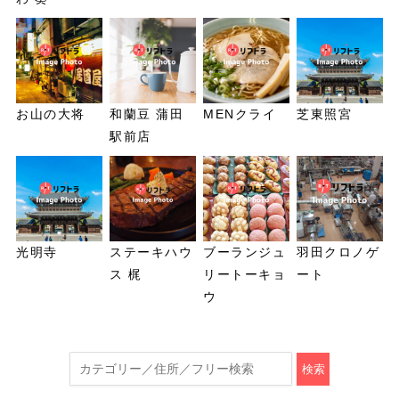
お山の大将
和蘭豆 蒲田
MENクライ
芝東照宮
駅前店
光明寺
ステーキハウ
ブーランジュ
羽田クロノゲ
ス 梶
リートーキョ
ート
ウ
検索