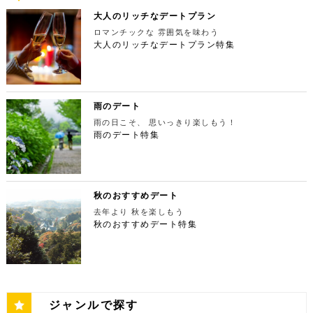
ップルで座れる極上のシートでくつろぎながら映画を
時間：11：00～21：00 【15:30】日本最大の美術館
麦がテーマのカフェ＆バルで、焼きたてパンや打ちた
たした後は大自然に癒されましょう！ 「鳩ノ巣渓谷
京タワー。リッチに特別展望台から東京の街を一望す
楽しんでください。高級な特別感に浸れますよ。 新
でゆったりカフェタイム 東京ミッドタウンの後は日
て生パスタが味わえます。おすすめは、名物の世界一
大人のリッチなデートプラン
（はとのすけいこく）」は、東京都の西部の奥多摩町
る最高の景色を堪能しましょう。スカイツリーが出来
宿ピカデリー 住所：東京都新宿区新宿3-15-15【MA
本最大の美術館「国立新美術館」を訪れてみてはいか
やわららかい食パンのワンハンドレッド！店内の雰囲
にある渓谷です。道路から約40m断崖の下にあり、多
てもなお、東京タワーの幻想的な空間に魅了され多く
P】 アクセス：「新宿御苑」より徒歩10分 営業時
ロマンチックな 雰囲気を味わう
がでしょうか。国立新美術館はコレクションを持た
気よく、カジュアルに楽しいひと時を過ごせますよ。
摩川の清流と様々な形をした岩が美しい渓谷を作り出
の人が訪れます。宝石をちりばめたような光り輝く夜
間：上映作品により異なる 【17:45】大パノラマの
大人のリッチなデートプラン特集
ず、国内最大級の展示スペースを活かして多彩な展覧
ESPRESSO D WORKS 池袋 住所：東京都豊島区
しています。 夏場は新緑を楽しむことができ、秋の
景が目の前に広がり、リッチなデートにぴったりのス
夜景を望める穴場のデートスポット 夜が近づいてき
会を開催しています。雰囲気抜群の素敵な空間でリッ
東池袋1-30-3 キュープラザ池袋【MAP】 アクセ
紅葉は絶景。日々の疲れを癒やしたり、リフレッシュ
ポットです。 東京タワー 住所：東京都港区芝公園4
たら行きたいのは、東京都庁展望室です！新宿ピカデ
チなお出掛けを演出してくれますよ。アートももちろ
ス：「池袋駅」東口より徒歩10分 営業時間：ランチ
するにはうってつけの観光スポット。 秋は木々が色
-2-8【MAP】 アクセス： 「芝公園」より徒歩2分 営
リーから徒歩20分ほどにあります。東京の夜景は、
ん、最大12の展覧会を同時開催でき、一度に複数の
11:00 ～ 14:00 ディナー17:00 ～ 21:00
鮮やかに紅葉します。鮮やかな紅葉と多摩川の清流
業時間：展望台9:00～22:00（入場は21:45まで）
世界でもトップレベルに輝いています。贅沢なデート
展示を楽しむことができます。 国立新美術館 住
定休日：無 【13:30】池袋でリゾート気分が味わえ
で、紅葉狩りをしてみてはいかがでしょうか。 吊り
特別展望台9:00～21:30（入場は21:00ま
には東京の夜景を活用しない手はありません。東京タ
所：東京都港区六本木7-22−2【MAP】 アクセス：
る癒しの水族館デート 美味しいランチでお腹を満た
橋の「鳩ノ巣小橋」からの眺めも必見です。吊り橋効
で） 【19:00】東京タワーを眺めながら特別なディ
ワーはもちろん、遠くにお台場やスカイツリーも望め
雨のデート
「東京ミッドタウン」より徒歩3分 営業時間：10：0
したら、天空のオアシスをコンセプトに南国リゾート
果も狙っていきましょう（笑） CHECK！ 鳩ノ巣渓
ナータイムを♪ デートを一日満喫した最後は東京タワ
ます。日常的に見る機会の少ない東京を一望できる夜
0～18：00 【17:45】ヘリコプターで東京の夜景を
をイメージした「サンシャイン水族館」に向かいまし
谷 住所 ： 東京都西多摩郡奥多摩町棚澤【MAP】 ア
雨の日こそ、 思いっきり楽しもう！
ーに最も近いレストラン「Terrace Dining TANGO
景は、特別な日をうまく演出してくれますよ。 東京
一望 最後は東京の夜景を一望できるヘリ遊覧です！
ょう。サンシャイン水族館は、落ち着いた雰囲気のな
クセス：JR青梅線 鳩ノ巣駅より徒歩10分 営業時
（テラスダイニング タンゴ）」で特別なディナー。
雨のデート特集
都庁 住所：東京都新宿区西新宿2-8-1【MAP】 アク
六本木周辺からタクシーで20分ほどの新木場にヘリ
か、海中を散歩しているような気分に浸れます。屋外
間：常時開放 【15：00】自然の神秘！日原鍾乳洞
東京タワーから道路を挟んで向かいにあります。タン
セス：「新宿ピカデリー」から徒歩約20分 営業時
ポートがあります。東京の夜景は、世界でもトップレ
エリアは水と緑に包まれた非日常的な空間が広がりま
日原鍾乳洞は東京都西多摩郡奥多摩町日原にある鍾乳
ゴは、まるで異国にいるかのような感覚を味わうこと
間：9:30～23:00 【19:00】逸品ステーキを楽しむ特
ベルに輝いています。贅沢なデートには東京の夜景を
す。雨の日でも都心にいながらリゾート気分を満喫し
洞で、総延長1270ｍ、高低差134ｍの東京都指定天
ができるダイニングレストランです。おすすめは、お
別なディナータイムを♪ 夜景の美しさの興奮が冷めな
活用しない手はありません。ヘリ遊覧は10分20,000
てくださいね。 サンシャイン水族館 住所：東京都
然記念物で、規模は埼玉県秩父市の龍谷洞と並び関東
口の中でとろけるフォアグラ寿司！東京タワーが見え
い彼女を連れて向かうのは、都庁から徒歩で15分ほ
円台からなので意外とリーズナブルに感じる方も多い
豊島区東池袋3-1【MAP】 アクセス：「ESPRESSO
最大級の鍾乳洞です。 鍾乳洞とは、石灰岩の中にで
る大人な空間で食べるディナーは、きっと特別な思い
どにある最高級ステーキが愉しめるボニュ （Bon.n
のではないでしょうか。日常的に乗る機会の少ないヘ
D WORKS 池袋」より徒歩5分 営業時間：[4月～10
きた洞窟のことで、地下を流れる水が石灰岩の侵食を
秋のおすすめデート
出になること間違いなしです！ Terrace Dining TA
u）。ボニュは、美食家のシェフによる逸品ステーキ
リコプターは、特別な日をうまく演出してくれます
月]10：00～20：00 (入館は19：30) [11
繰り返すことで発達するとされています。天井からつ
NGO 住所：東京都港区芝公園3-5-4渋澤ビル 1F【M
を堪能できるステーキ店です。欠かさずに食べたいお
去年より 秋を楽しもう
よ。 東京タワー 住所：東京都江東区新木場4-7−25
月～2月]10：00～18：00 (入館は17：30) 【15:3
ららのように垂れ下がる鍾乳石は、わずか1センチ伸
AP】 アクセス： 「東京タワー」より徒歩2分 営業時
すすめは、ボニュ焼き！きめ細やかなピンク色のお肉
【MAP】 アクセス：「六本木周辺」からタクシーで
秋のおすすめデート特集
0】雨の日デートには打ってつけの屋内型テーマパー
びるのにおよそ70年もの年月を要するのだとか。 ま
間：【平日】ランチ11：30～15：00(L.O14:00)
は、噛みしめるほどに口の中で旨味が染み出します。
約20分 営業時間：9:00～(詳細はHPにてご確認くだ
ク サンシャイン水族館の後は、池袋サンシャインシ
さに大自然の神秘、まるで異界のような空間に東京で
ディナー17：00～23：30(L.O22:
記念日など、特別な日にぴったりです。 ボニュ（B
さい) 【19:00】東京湾岸の光を間近で楽しむ特別な
ティにある国内最大級の屋内型テーマパーク「ナンジ
あって非日常感を味わえます。 CHECK！ 日原鍾乳
30) 【休日】ランチ11：30～16：00(L.O
on.nu） 住所：東京都渋谷区代々木4-22-17 クイー
ディナータイムを♪ 夜景の美しさの興奮が冷めない彼
ャタウン」へ。ナンジャタウンは、雨の日に打って付
洞 住所 ：東京都西多摩郡奥多摩町日原１０５２【M
15:00) ディナー17：00～23：3
ンズ代々木 1F【MAP】 アクセス：「都庁」から徒
女を連れて向かうのは、ヘリポートからタクシーで1
けのテーマパークです！フロア内はそれぞれコンセプ
AP】 アクセス：日原鍾乳洞行終点下車 徒歩約５分
0(L.O22:30 いかがだったでしょうか？今回は、
歩約15分 営業時間：ランチ12：00～14：00
0分ほどにあるお台場の鉄板焼銀杏。先ほどまで上か
トをもった3つの街で構成されており、個性豊かなア
営業時間：４/１～11/30 午前９時～午後５時 1
記念日などの特別な日に使いたい東京タワー周辺のリ
ディナー 18：00～21:00 定休日：不定休 い
ら眺めていた東京湾岸の光を、今度は間近で楽しみま
トラクションにくわえ、2つのフードテーマパークが
2/１～３/31 午前９時～午後４時30分 【17：00】
ッチなデートプランをご紹介しました。今回ご紹介し
かがだったでしょうか？今回は、魅力あふれる新宿の
す。 カウンターからレインボーブリッジや東京タワ
備わっていることで有名です。ご当地グルメも思う存
奥多摩湖 奥多摩湖は、東京都と山梨県にある人口の
たスポットはどこも素敵で大人なひとときを演出して
ジャンルで探す
名店グルメを楽しむゴージャスデートコースをご紹介
ーが一望できる大きな窓があります。景色を眺めなが
分堪能できます♪ ナンジャタウン 住所：東京都豊島
貯水池です。水道専用の貯水池としては日本最大級の
くれます。是非、思い出に残る素敵な時間をお過ごし