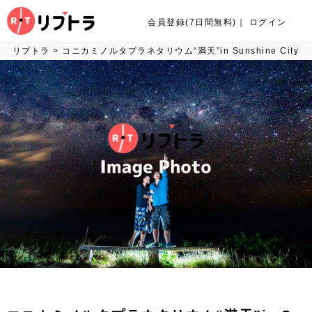
会員登録(7日間無料)
｜
ログイン
リプトラ
>
コニカミノルタプラネタリウム“満天”in Sunshine City