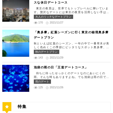
スな休日デートコース
汐留 47F【MAP】 アクセス： 「汐留駅」より徒歩2
りランチタイム！ まずは新宿駅で待ち合わせ。集合
分 営業時間：ランチ11:30 ～ 15:00（L.O 14:00）
できたら「匠 誠」に向かいましょう。新宿駅東南口
東京の夜景は、世界でもトップレベルに輝いていま
ディナー18:00 ～ 22:00（L.O 19:00）
より徒歩1分ほど、新宿ユースビルPAXの6Fにありま
す。贅沢なデートには東京の夜景を活用しない手はあ
定休日：月曜日、火曜日、水曜日 【13:30】カレッ
す。 ランチタイムは「ばらちらし」のみで、普通盛
りません。今回はリッチにお買い物&ヘリコプター遊
大人のリッチなデートプラン
タ汐留でミュージカルの最高峰「劇団四季」を鑑賞！
りと大盛りが選べるメニューになっています。新鮮な
覧でゴージャスな休日デートコースをご紹介します！
美味しいランチでお腹を満たしたら、多彩なデートが
うにやいくら、海老など30種類以上の種類豊富な具
170
2021/11/27
日常的に乗る機会の少ないヘリコプターは、特別な日
楽しめる人気の複合商業施設「カレッタ汐留」でミュ
材がたっぷり入っており、見た目も一級品です。清潔
をうまく演出してくれますよ。 【12:00】六本木駅
ージカルの最高峰「劇団四季」を鑑賞するのはいかが
感のある空間でゆっくり食事ができますよ。 匠 誠
で待ち合わせ＆気楽に食べられる最高峰フレンチでラ
「奥多摩」紅葉シーズンに行く東京の秘境奥多摩
でしょうか。※オリゾントウキョウ(HORIZON TOK
住所：東京都新宿区新宿4-1-9 新宿ユースビル「PA
ンチタイム！ まずは六本木駅で待ち合わせ。集合で
YO)はカレッタ汐留の中にあります。 ミュージカル
デートプラン
X」 6F【MAP】 アクセス：「新宿駅」東南口より徒
きたら「トレフミヤモト」に向かいましょう。店舗は
の最高峰「劇団四季」を鑑賞し、特別で素敵な世界観
歩1分 営業時間：11:30～13:30(売り切れ仕舞い、1
六本木駅から徒歩2分ほど、六本木通りすぐにありま
秋といえば紅葉のシーズン、一年の中で一番草木が美
に浸ってください♪ 劇団四季 住所：東京都港区東新
8:00～23:00 定休日：祝日・月曜日 【13:30】新宿
す。 トレフミヤモトは、絶品フレンチ料理をお愉し
しく色めくこの季節にピッタリなスポット奥多摩、今
橋1-8-2 カレッタ汐留 1F【MAP】 アクセス： 「汐
御苑で四季折々の自然を眺めながら上質なひと時を♪
みいただけます。料理は全て日替わりで、シェフ拘り
回はそんな奥多摩の大自然を満喫できるデートプラン
留駅」より徒歩2分 営業時間：公演情報をご確認くだ
秋のデートプラン
美味しいランチでお腹を満たしたら、四季折々の自然
の「ソース」の旨味で包まれた繊細な料理との一期一
をご紹介します！ 【11：00】丹三郎、風情ある藁葺
さい 【17:00】四季折々の自然が彩る芝公園でお散
を眺めながら「新宿御苑」で上質なひとときを過ごす
会を味わってください。カジュアルに楽しいひと時を
143
2021/11/29
家屋で絶品そばに舌鼓 東京都の指定歴史建造物とさ
歩リフレッシュ 劇団四季で特別な時間を楽しんだあ
のはいかがでしょうか。新宿御苑は、東京ドーム約1
過ごせるレストランです。 トレフミヤモト 住所：
れている長屋門と、立派な茅葺の母屋を見学するだけ
とは、四季折々の自然が彩る芝公園を散策してリフレ
2個分にも及ぶ広大な敷地面積を有し、日本庭園やイ
東京都港区六本木7-17-20 明泉ビル1F【MAP】 アク
でも来る価値ありの蕎麦の名店「丹三郎」。まずはこ
ッシュしましょう♪カレッタ汐留からタクシーで10
池袋の雨の日「王道デートコース」
ギリス風庭園などが整備されており、四季折々の景色
セス：「六本木駅」より徒歩2分 営業時間：12:00～
ちらでご飯にしましょう！ そばがきは削りたてと思
分、徒歩25分ほどにあります。四季折々の自然とと
を楽しむことができます。和を感じる雰囲気のなか、
13:30(L.O)、18:00～21:30(L.O) 定休日：月曜日、
待ちに待ったせっかくのデートなのにあいにくの
われる、鰹節の薫りをまとったそれは、今まで食べて
もに風情ある景色を楽しむことができます。夕暮れ時
落ち着いた大人のデートを堪能しましょう。 新宿御
第四火曜日 【13:30】東京ミッドタウンで上質なひ
雨。そんな時もありますよね。でも池袋は雨の日でも
たそばがきは何だったの？っていうくらいに別次元の
はとくにおすすめで、東京タワーにオレンジ色がかか
苑 住所：東京都新宿区内藤町11番地【MAP】 アク
と時を♪ 美味しいランチでお腹を満たしたら、洗練さ
楽しめる、雨の日だからこそ行きたいデートスポット
逸品。もっちもちでそばの香りもたっててとても美味
雨のデート
り和み深い時間を演出してくれます。劇団四季を鑑賞
セス：「匠 誠」から徒歩8分 営業時間：9:00～16:0
れた空間で大人のデートを満喫できる「東京ミッドタ
がたくさんあります！今回は、池袋の雨の日王道デー
しい。そばがき目当てにここまで遠路はるばるやって
した後は、お散歩しながら感想を語り合うひと時を設
0（閉園は16:30） 【15:00】新宿ピカデリープラチ
125
2021/11/26
ウン」で上質なひとときを過ごすのはいかがでしょう
トコースをご紹介します。天気が悪いからといってテ
くるお客さんがたくさんいるそうです。 せいろは、
けてみませんか。クリスマスの時期にはイルミネーシ
ナシートでリッチに映画鑑賞 新宿御苑の後はプラチ
か。東京ミッドタウンは、個性的なショップや美術
ンションを下げず、思う存分デートを楽しんじゃいま
一見すると細目で緩そうですがとてもコシが強く最高
ョンが施され、よりいっそう素敵なスポットとなりま
ナシートを予約して贅沢な映画デートはいかがでしょ
館、公園が集結した複合施設です。リッチなショッピ
しょう！ 【12:00】池袋駅で待ち合わせ＆気楽に食
ののど越し。 奥多摩に来たら一度は行くべき名店で
す。 芝公園 住所：東京都港区芝公園1～4丁目【M
うか。新宿ピカデリーは、清潔感あふれる空間が特徴
ングを楽しんだり、美術館でアートに触れたり、緑豊
べられる最高峰フレンチでランチタイム！ まずは池
す。 CHECK！ 丹三郎 住所 ：東京都西多摩郡奥多摩
AP】 アクセス： 「カレッタ汐留」よりタクシー10
で、デートにも打ってつけの映画館です。プラチナシ
かな公園で散歩したりと、多彩な楽しみ方を提供して
袋駅で待ち合わせ。集合できたら「ESPRESSO D W
町丹三郎２６０【MAP】 アクセス：ＪＲ青梅線古里
分、徒歩25分 営業時間：24時間 【18:00】東京タワ
ートを指定すると、最高級の座席やラウンジルーム、
特集
くれます。 東京ミッドタウン 住所：東京都港区赤
ORKS 池袋」に向かいましょう。店舗は池袋駅東口
駅より徒歩１０分 営業時間：11:30〜15:00 【13：0
ーで最高の夕日と夜景を満喫 観光スポットの最後に
ウェルカムドリンクなどの嬉しい特典が付きます。カ
坂9-7-1【MAP】 アクセス：「六本木駅」直結 営業
から徒歩で10分弱ほどQプラザの2階にあります。小
0】鳩ノ巣渓谷で大自然を満喫 絶品のそばでお腹を満
行きたいのは、東京のシンボルとして愛され続ける東