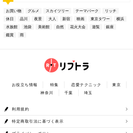
しました。今回ご紹介したスポットはどこも素敵で大
ら進む鉄板焼きのコースはおすすめです。グランドニ
区東池袋3-1−3【MAP】 アクセス：「サンシャイン
規模を誇っています！ 奥多摩でドライブデートする
ください。
人なひとときを演出してくれます。是非、思い出に残
ッコー東京はホテルなので、そのままお泊り…なんて
水族館」より徒歩3分 営業時間：10：00～22：00
なら必ず訪れてほしい奥多摩湖民の水の2割を供給し
る素敵な時間をお過ごしください。
お買い物
グルメ
スカイツリー
テーマパーク
リッチ
コースも素敵ですよね♪ Terrace Dining TANGO
【17:00】ロマンチックな雰囲気で感動と癒しに浸る
ている奥多摩湖ですが、人工物とは思えない美しさが
住所：東京都港区台場2-6-1 グランドニッコー東京
プラネタリウム 最後に行きたいのは同じくサンシャ
あります。 湖畔には様々な見どころや観光施設があ
休日
品川
夜景
大人
新宿
映画
東京タワー
横浜
台場 30F【MAP】 アクセス：「新木場ヘリポート」
インシティにある、「コニカミノルタプラネタリウム
り、首都圏のオアシスとして親しまれています。 CH
からタクシーで10分 営業時間：ランチ11：30～1
満天」。ドームスクリーン全天に吸い込まれそうなほ
ECK！ 奥多摩湖 住所 ：MAP アクセス： 営業時
水族館
池袋
美術館
自然
花火大会
遊覧
銀座
4：30(L.O) ディナー17：00～22：00(L.
どの星空が広がり、まるで宇宙に飛び出したかのよう
間：常時開放 【18：30】奥多摩温泉 もえぎの湯 大
0) 定休日：木曜日 いかがだったでしょうか？今
な圧倒的な臨場感を体験することができます。ロマン
鑑賞
雨
自然の新鮮な空気とマイナスイオンを身体中に取り込
回は、リッチにお買い物&ヘリコプター遊覧でゴージ
チックな雰囲気のなか、感動と癒しに浸るプラネタリ
んだら、最後は温泉で疲れを癒しましょう。もえぎの
ャスな休日デートコースをご紹介しました。今回ご紹
ウムデートを満喫しましょう。特別なひと時を演出し
湯は奥多摩の地下深く、日本最古の地層といわれる古
介したスポットはどこも素敵で大人なひとときを演出
てくれますよ。 コニカミノルタプラネタリウム満天
生層より湧き出る奥多摩温泉の源泉100%の温泉で
してくれます。是非、思い出に残る素敵な時間をお過
住所：東京都豊島区東池袋3-1−3【MAP】 アクセ
す。露天風呂から多摩川の清流と山なみを望み、四季
ごしください。
ス：「ナンジャタウン」から徒歩2分 営業時間：11:
折々の風情をお楽しみいただけます。 食事処もあり
00～20:00 【19:00】有頂天するほど美味いハンバー
ますので、湯上りにリラックスしたらそのままご飯も
グでディナータイム♪ 雨の日デートを満喫した最後
頂けます。 奥多摩産の食材を使った料理が並び温泉
は、コニカミノルタプラネタリウム満天から徒歩8分
とごはんで疲れも癒されるかと思います。 CHECK！
のところにある洋食店「ウチョウテン」でディナータ
奥多摩温泉 もえぎの湯 住所 ：東京都西多摩郡奥多摩
イム。こちらは正統派のハンバーグを高コスパで食べ
町氷川119-1【MAP】 アクセス：奥多摩徒歩15分 営
られる人気店です。店名通りまさに有頂天になれる美
業時間：9：30～21：30まで 【まとめ】 いかがでし
お役立ち情報
特集
恋愛テクニック
東京
味しさという、口コミも多いです。注文を受けてから
たでしょうか。今回は秋の自然を満喫できる奥多摩デ
焼き始めるので、できたての熱々のハンバーグがいた
神奈川
千葉
埼玉
ートプランをご紹介させていただきました。大自然に
だけます。店内はテーブル席16席、カウンター席4席
囲まれ心身をリフレッシュして。一日歩き回った体を
あります。 ウチョウテン 住所：東京都豊島区南池
温泉で癒していただく奥多摩を存分に堪能できるかと
袋2-36-10【MAP】 アクセス：「コニカミノルタ満
思います。 是非休日のお出かけに参考にしていただ
利用規約
天」から徒歩9分 営業時間：ランチ11:30～14:30
ければ幸いです。
ディナー18:00～20:45 いかがだったで
しょうか？今回は、池袋の雨の日王道デートコースを
特定商取引法に基づく表示
ご紹介しました。今回ご紹介したスポットはどこも素
敵で大人なひとときを演出してくれます。是非思い出
に残る素敵な時間をお過ごしください。