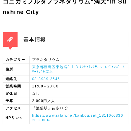
コニカミノルタプラネタリウム“満天”in Su
nshine City
基本情報
カテゴリー
プラネタリウム
東京都豊島区東池袋3-1-3 ｻﾝｼｬｲﾝｼﾃｨ ﾜｰﾙﾄﾞｲﾝﾎﾟｰﾄ
住所
ﾏｰﾄﾋﾞﾙ屋上
連絡先
03-3989-3546
営業時間
11:00～20:00
定休日
なし
予算
2,000円／人
アクセス
「池袋駅」徒歩10分
https://www.jalan.net/kankou/spt_13116cc336
HPリンク
2013806/