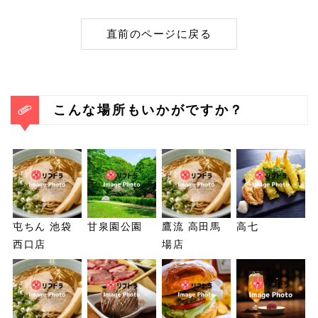
直前のページに戻る
こんな場所もいかがですか？
屯ちん 池袋
甘泉園公園
鷹流 高田馬
高七
西口店
場店