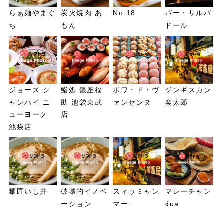
らぁ麺やまぐ
炭火焼肉 あ
No.18
バー・サルバ
ち
もん
ドール
ジョーズ シ
鮨処 銀座福
ボワ・ド・ヴ
ジンギスカン
ャンハイ ニ
助 池袋東武
ァンセンヌ
楽太郎
ューヨーク
店
池袋店
麺匠いし井
破壊的イノベ
スィゥミャン
マレーチャン
ーション
マー
dua