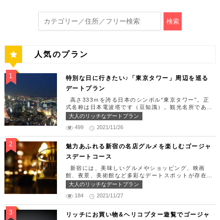
検索
人気のプラン
特別な日に行きたい♪「東京タワー」周辺を巡る
デートプラン
高さ333ｍを誇る日本のシンボル“東京タワー”。正
式名称は日本電波塔です（豆知識）。観光名所である
東京タワー周辺には少しリッチなデートを楽しめるス
大人のリッチなデートプラン
ポット多数です！「記念日や友達の誕生日、日頃頑張
499
2021/11/26
っているご褒美としてリッチなお出掛けを楽しみた
い！」そんな方のために東京タワー周辺のおすすめコ
ースを紹介します！ 【11:30】汐留駅で待ち合わせ
魅力あふれる新宿の名店グルメを楽しむゴージャ
＆地上210ｍのスカイレストランでランチタイム！
スデートコース
まずは汐留駅で待ち合わせ。集合できたら「オリゾン
トウキョウ （HORIZON TOKYO）」に向かいまし
新宿には、美味しいグルメやショッピング、映画
ょう。店舗は汐留駅から徒歩2分ほど、カレッタ汐留
館、夜景、美術館など多彩なデートスポットが存在し
の47階にあります。地上210mカップルシートは全席
ます。今回はそんな魅力あふれる新宿の名店グルメを
大人のリッチなデートプラン
窓際にありプライベート空間を大切にしながら、絶景
楽しむゴージャスデートコースをご紹介します！歌舞
を楽しむ事が出来ます。空中でお食事を楽しむ感覚を
184
2021/11/27
伎町や居酒屋などのイメージが強いですが、まったり
味わえる、東京で一番ロマンチックな時を過ごせるレ
とくつろげるスポットも沢山あります。あなたの特別
ストランです。 オリゾントウキョウ （HORIZON
な日をうまく演出してくれます。 【12:00】新宿駅
リッチにお買い物&ヘリコプター遊覧でゴージャ
TOKYO） 住所：東京都港区東新橋1-8-2 カレッタ
で待ち合わせ＆美味しくて綺麗なばらちらしでゆった