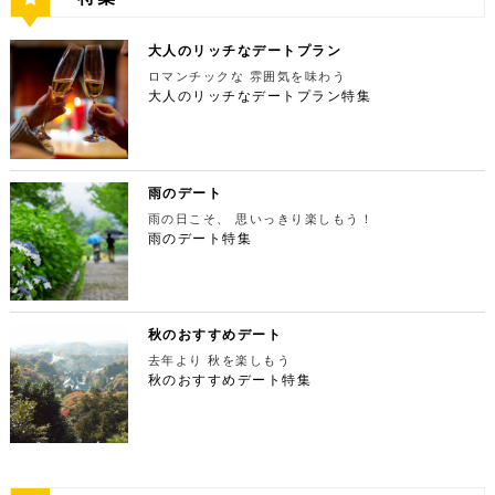
駅より徒歩１０分 営業時間：11:30〜15:00 【13：0
ーで最高の夕日と夜景を満喫 観光スポットの最後に
ウェルカムドリンクなどの嬉しい特典が付きます。カ
坂9-7-1【MAP】 アクセス：「六本木駅」直結 営業
から徒歩で10分弱ほどQプラザの2階にあります。小
0】鳩ノ巣渓谷で大自然を満喫 絶品のそばでお腹を満
行きたいのは、東京のシンボルとして愛され続ける東
ップルで座れる極上のシートでくつろぎながら映画を
時間：11：00～21：00 【15:30】日本最大の美術館
麦がテーマのカフェ＆バルで、焼きたてパンや打ちた
たした後は大自然に癒されましょう！ 「鳩ノ巣渓谷
京タワー。リッチに特別展望台から東京の街を一望す
楽しんでください。高級な特別感に浸れますよ。 新
でゆったりカフェタイム 東京ミッドタウンの後は日
て生パスタが味わえます。おすすめは、名物の世界一
大人のリッチなデートプラン
（はとのすけいこく）」は、東京都の西部の奥多摩町
る最高の景色を堪能しましょう。スカイツリーが出来
宿ピカデリー 住所：東京都新宿区新宿3-15-15【MA
本最大の美術館「国立新美術館」を訪れてみてはいか
やわららかい食パンのワンハンドレッド！店内の雰囲
にある渓谷です。道路から約40m断崖の下にあり、多
てもなお、東京タワーの幻想的な空間に魅了され多く
P】 アクセス：「新宿御苑」より徒歩10分 営業時
ロマンチックな 雰囲気を味わう
がでしょうか。国立新美術館はコレクションを持た
気よく、カジュアルに楽しいひと時を過ごせますよ。
摩川の清流と様々な形をした岩が美しい渓谷を作り出
の人が訪れます。宝石をちりばめたような光り輝く夜
間：上映作品により異なる 【17:45】大パノラマの
大人のリッチなデートプラン特集
ず、国内最大級の展示スペースを活かして多彩な展覧
ESPRESSO D WORKS 池袋 住所：東京都豊島区
しています。 夏場は新緑を楽しむことができ、秋の
景が目の前に広がり、リッチなデートにぴったりのス
夜景を望める穴場のデートスポット 夜が近づいてき
会を開催しています。雰囲気抜群の素敵な空間でリッ
東池袋1-30-3 キュープラザ池袋【MAP】 アクセ
紅葉は絶景。日々の疲れを癒やしたり、リフレッシュ
ポットです。 東京タワー 住所：東京都港区芝公園4
たら行きたいのは、東京都庁展望室です！新宿ピカデ
チなお出掛けを演出してくれますよ。アートももちろ
ス：「池袋駅」東口より徒歩10分 営業時間：ランチ
するにはうってつけの観光スポット。 秋は木々が色
-2-8【MAP】 アクセス： 「芝公園」より徒歩2分 営
リーから徒歩20分ほどにあります。東京の夜景は、
ん、最大12の展覧会を同時開催でき、一度に複数の
11:00 ～ 14:00 ディナー17:00 ～ 21:00
鮮やかに紅葉します。鮮やかな紅葉と多摩川の清流
業時間：展望台9:00～22:00（入場は21:45まで）
世界でもトップレベルに輝いています。贅沢なデート
展示を楽しむことができます。 国立新美術館 住
定休日：無 【13:30】池袋でリゾート気分が味わえ
で、紅葉狩りをしてみてはいかがでしょうか。 吊り
特別展望台9:00～21:30（入場は21:00ま
には東京の夜景を活用しない手はありません。東京タ
所：東京都港区六本木7-22−2【MAP】 アクセス：
る癒しの水族館デート 美味しいランチでお腹を満た
橋の「鳩ノ巣小橋」からの眺めも必見です。吊り橋効
で） 【19:00】東京タワーを眺めながら特別なディ
ワーはもちろん、遠くにお台場やスカイツリーも望め
雨のデート
「東京ミッドタウン」より徒歩3分 営業時間：10：0
したら、天空のオアシスをコンセプトに南国リゾート
果も狙っていきましょう（笑） CHECK！ 鳩ノ巣渓
ナータイムを♪ デートを一日満喫した最後は東京タワ
ます。日常的に見る機会の少ない東京を一望できる夜
0～18：00 【17:45】ヘリコプターで東京の夜景を
をイメージした「サンシャイン水族館」に向かいまし
谷 住所 ： 東京都西多摩郡奥多摩町棚澤【MAP】 ア
雨の日こそ、 思いっきり楽しもう！
ーに最も近いレストラン「Terrace Dining TANGO
景は、特別な日をうまく演出してくれますよ。 東京
一望 最後は東京の夜景を一望できるヘリ遊覧です！
ょう。サンシャイン水族館は、落ち着いた雰囲気のな
クセス：JR青梅線 鳩ノ巣駅より徒歩10分 営業時
（テラスダイニング タンゴ）」で特別なディナー。
雨のデート特集
都庁 住所：東京都新宿区西新宿2-8-1【MAP】 アク
六本木周辺からタクシーで20分ほどの新木場にヘリ
か、海中を散歩しているような気分に浸れます。屋外
間：常時開放 【15：00】自然の神秘！日原鍾乳洞
東京タワーから道路を挟んで向かいにあります。タン
セス：「新宿ピカデリー」から徒歩約20分 営業時
ポートがあります。東京の夜景は、世界でもトップレ
エリアは水と緑に包まれた非日常的な空間が広がりま
日原鍾乳洞は東京都西多摩郡奥多摩町日原にある鍾乳
ゴは、まるで異国にいるかのような感覚を味わうこと
間：9:30～23:00 【19:00】逸品ステーキを楽しむ特
ベルに輝いています。贅沢なデートには東京の夜景を
す。雨の日でも都心にいながらリゾート気分を満喫し
洞で、総延長1270ｍ、高低差134ｍの東京都指定天
ができるダイニングレストランです。おすすめは、お
別なディナータイムを♪ 夜景の美しさの興奮が冷めな
活用しない手はありません。ヘリ遊覧は10分20,000
てくださいね。 サンシャイン水族館 住所：東京都
然記念物で、規模は埼玉県秩父市の龍谷洞と並び関東
口の中でとろけるフォアグラ寿司！東京タワーが見え
い彼女を連れて向かうのは、都庁から徒歩で15分ほ
円台からなので意外とリーズナブルに感じる方も多い
豊島区東池袋3-1【MAP】 アクセス：「ESPRESSO
最大級の鍾乳洞です。 鍾乳洞とは、石灰岩の中にで
る大人な空間で食べるディナーは、きっと特別な思い
どにある最高級ステーキが愉しめるボニュ （Bon.n
のではないでしょうか。日常的に乗る機会の少ないヘ
D WORKS 池袋」より徒歩5分 営業時間：[4月～10
きた洞窟のことで、地下を流れる水が石灰岩の侵食を
秋のおすすめデート
出になること間違いなしです！ Terrace Dining TA
u）。ボニュは、美食家のシェフによる逸品ステーキ
リコプターは、特別な日をうまく演出してくれます
月]10：00～20：00 (入館は19：30) [11
繰り返すことで発達するとされています。天井からつ
NGO 住所：東京都港区芝公園3-5-4渋澤ビル 1F【M
を堪能できるステーキ店です。欠かさずに食べたいお
去年より 秋を楽しもう
よ。 東京タワー 住所：東京都江東区新木場4-7−25
月～2月]10：00～18：00 (入館は17：30) 【15:3
ららのように垂れ下がる鍾乳石は、わずか1センチ伸
AP】 アクセス： 「東京タワー」より徒歩2分 営業時
すすめは、ボニュ焼き！きめ細やかなピンク色のお肉
【MAP】 アクセス：「六本木周辺」からタクシーで
秋のおすすめデート特集
0】雨の日デートには打ってつけの屋内型テーマパー
びるのにおよそ70年もの年月を要するのだとか。 ま
間：【平日】ランチ11：30～15：00(L.O14:00)
は、噛みしめるほどに口の中で旨味が染み出します。
約20分 営業時間：9:00～(詳細はHPにてご確認くだ
ク サンシャイン水族館の後は、池袋サンシャインシ
さに大自然の神秘、まるで異界のような空間に東京で
ディナー17：00～23：30(L.O22:
記念日など、特別な日にぴったりです。 ボニュ（B
さい) 【19:00】東京湾岸の光を間近で楽しむ特別な
ティにある国内最大級の屋内型テーマパーク「ナンジ
あって非日常感を味わえます。 CHECK！ 日原鍾乳
30) 【休日】ランチ11：30～16：00(L.O
on.nu） 住所：東京都渋谷区代々木4-22-17 クイー
ディナータイムを♪ 夜景の美しさの興奮が冷めない彼
ャタウン」へ。ナンジャタウンは、雨の日に打って付
洞 住所 ：東京都西多摩郡奥多摩町日原１０５２【M
15:00) ディナー17：00～23：3
ンズ代々木 1F【MAP】 アクセス：「都庁」から徒
女を連れて向かうのは、ヘリポートからタクシーで1
けのテーマパークです！フロア内はそれぞれコンセプ
AP】 アクセス：日原鍾乳洞行終点下車 徒歩約５分
0(L.O22:30 いかがだったでしょうか？今回は、
歩約15分 営業時間：ランチ12：00～14：00
0分ほどにあるお台場の鉄板焼銀杏。先ほどまで上か
トをもった3つの街で構成されており、個性豊かなア
営業時間：４/１～11/30 午前９時～午後５時 1
記念日などの特別な日に使いたい東京タワー周辺のリ
ディナー 18：00～21:00 定休日：不定休 い
ら眺めていた東京湾岸の光を、今度は間近で楽しみま
トラクションにくわえ、2つのフードテーマパークが
2/１～３/31 午前９時～午後４時30分 【17：00】
ッチなデートプランをご紹介しました。今回ご紹介し
かがだったでしょうか？今回は、魅力あふれる新宿の
す。 カウンターからレインボーブリッジや東京タワ