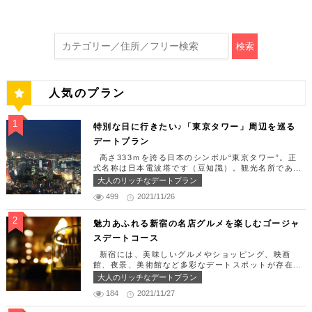
検索
人気のプラン
特別な日に行きたい♪「東京タワー」周辺を巡る
デートプラン
高さ333ｍを誇る日本のシンボル“東京タワー”。正
式名称は日本電波塔です（豆知識）。観光名所である
東京タワー周辺には少しリッチなデートを楽しめるス
大人のリッチなデートプラン
ポット多数です！「記念日や友達の誕生日、日頃頑張
499
2021/11/26
っているご褒美としてリッチなお出掛けを楽しみた
い！」そんな方のために東京タワー周辺のおすすめコ
ースを紹介します！ 【11:30】汐留駅で待ち合わせ
魅力あふれる新宿の名店グルメを楽しむゴージャ
＆地上210ｍのスカイレストランでランチタイム！
スデートコース
まずは汐留駅で待ち合わせ。集合できたら「オリゾン
トウキョウ （HORIZON TOKYO）」に向かいまし
新宿には、美味しいグルメやショッピング、映画
ょう。店舗は汐留駅から徒歩2分ほど、カレッタ汐留
館、夜景、美術館など多彩なデートスポットが存在し
の47階にあります。地上210mカップルシートは全席
ます。今回はそんな魅力あふれる新宿の名店グルメを
大人のリッチなデートプラン
窓際にありプライベート空間を大切にしながら、絶景
楽しむゴージャスデートコースをご紹介します！歌舞
を楽しむ事が出来ます。空中でお食事を楽しむ感覚を
184
2021/11/27
伎町や居酒屋などのイメージが強いですが、まったり
味わえる、東京で一番ロマンチックな時を過ごせるレ
とくつろげるスポットも沢山あります。あなたの特別