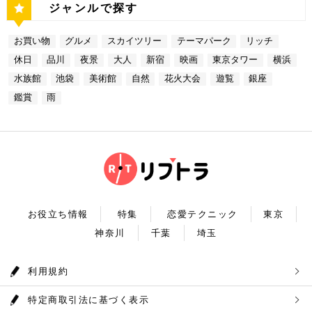
備わっていることで有名です。ご当地グルメも思う存
奥多摩湖 奥多摩湖は、東京都と山梨県にある人口の
たスポットはどこも素敵で大人なひとときを演出して
ジャンルで探す
名店グルメを楽しむゴージャスデートコースをご紹介
ーが一望できる大きな窓があります。景色を眺めなが
分堪能できます♪ ナンジャタウン 住所：東京都豊島
貯水池です。水道専用の貯水池としては日本最大級の
くれます。是非、思い出に残る素敵な時間をお過ごし
しました。今回ご紹介したスポットはどこも素敵で大
ら進む鉄板焼きのコースはおすすめです。グランドニ
区東池袋3-1−3【MAP】 アクセス：「サンシャイン
規模を誇っています！ 奥多摩でドライブデートする
ください。
人なひとときを演出してくれます。是非、思い出に残
ッコー東京はホテルなので、そのままお泊り…なんて
水族館」より徒歩3分 営業時間：10：00～22：00
なら必ず訪れてほしい奥多摩湖民の水の2割を供給し
る素敵な時間をお過ごしください。
お買い物
グルメ
スカイツリー
テーマパーク
リッチ
コースも素敵ですよね♪ Terrace Dining TANGO
【17:00】ロマンチックな雰囲気で感動と癒しに浸る
ている奥多摩湖ですが、人工物とは思えない美しさが
住所：東京都港区台場2-6-1 グランドニッコー東京
プラネタリウム 最後に行きたいのは同じくサンシャ
あります。 湖畔には様々な見どころや観光施設があ
休日
品川
夜景
大人
新宿
映画
東京タワー
横浜
台場 30F【MAP】 アクセス：「新木場ヘリポート」
インシティにある、「コニカミノルタプラネタリウム
り、首都圏のオアシスとして親しまれています。 CH
からタクシーで10分 営業時間：ランチ11：30～1
満天」。ドームスクリーン全天に吸い込まれそうなほ
ECK！ 奥多摩湖 住所 ：MAP アクセス： 営業時
水族館
池袋
美術館
自然
花火大会
遊覧
銀座
4：30(L.O) ディナー17：00～22：00(L.
どの星空が広がり、まるで宇宙に飛び出したかのよう
間：常時開放 【18：30】奥多摩温泉 もえぎの湯 大
0) 定休日：木曜日 いかがだったでしょうか？今
な圧倒的な臨場感を体験することができます。ロマン
鑑賞
雨
自然の新鮮な空気とマイナスイオンを身体中に取り込
回は、リッチにお買い物&ヘリコプター遊覧でゴージ
チックな雰囲気のなか、感動と癒しに浸るプラネタリ
んだら、最後は温泉で疲れを癒しましょう。もえぎの
ャスな休日デートコースをご紹介しました。今回ご紹
ウムデートを満喫しましょう。特別なひと時を演出し
湯は奥多摩の地下深く、日本最古の地層といわれる古
介したスポットはどこも素敵で大人なひとときを演出
てくれますよ。 コニカミノルタプラネタリウム満天
生層より湧き出る奥多摩温泉の源泉100%の温泉で
してくれます。是非、思い出に残る素敵な時間をお過
住所：東京都豊島区東池袋3-1−3【MAP】 アクセ
す。露天風呂から多摩川の清流と山なみを望み、四季
ごしください。
ス：「ナンジャタウン」から徒歩2分 営業時間：11:
折々の風情をお楽しみいただけます。 食事処もあり
00～20:00 【19:00】有頂天するほど美味いハンバー
ますので、湯上りにリラックスしたらそのままご飯も
グでディナータイム♪ 雨の日デートを満喫した最後
頂けます。 奥多摩産の食材を使った料理が並び温泉
は、コニカミノルタプラネタリウム満天から徒歩8分
とごはんで疲れも癒されるかと思います。 CHECK！
のところにある洋食店「ウチョウテン」でディナータ
奥多摩温泉 もえぎの湯 住所 ：東京都西多摩郡奥多摩
イム。こちらは正統派のハンバーグを高コスパで食べ
町氷川119-1【MAP】 アクセス：奥多摩徒歩15分 営
られる人気店です。店名通りまさに有頂天になれる美
業時間：9：30～21：30まで 【まとめ】 いかがでし
お役立ち情報
特集
恋愛テクニック
東京
味しさという、口コミも多いです。注文を受けてから
たでしょうか。今回は秋の自然を満喫できる奥多摩デ
焼き始めるので、できたての熱々のハンバーグがいた
神奈川
千葉
埼玉
ートプランをご紹介させていただきました。大自然に
だけます。店内はテーブル席16席、カウンター席4席
囲まれ心身をリフレッシュして。一日歩き回った体を
あります。 ウチョウテン 住所：東京都豊島区南池
温泉で癒していただく奥多摩を存分に堪能できるかと
袋2-36-10【MAP】 アクセス：「コニカミノルタ満
思います。 是非休日のお出かけに参考にしていただ
利用規約
天」から徒歩9分 営業時間：ランチ11:30～14:30
ければ幸いです。
ディナー18:00～20:45 いかがだったで
しょうか？今回は、池袋の雨の日王道デートコースを
特定商取引法に基づく表示
ご紹介しました。今回ご紹介したスポットはどこも素