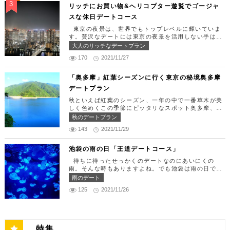
ストランです。 オリゾントウキョウ （HORIZON
な日をうまく演出してくれます。 【12:00】新宿駅
リッチにお買い物&ヘリコプター遊覧でゴージャ
TOKYO） 住所：東京都港区東新橋1-8-2 カレッタ
で待ち合わせ＆美味しくて綺麗なばらちらしでゆった
スな休日デートコース
汐留 47F【MAP】 アクセス： 「汐留駅」より徒歩2
りランチタイム！ まずは新宿駅で待ち合わせ。集合
分 営業時間：ランチ11:30 ～ 15:00（L.O 14:00）
できたら「匠 誠」に向かいましょう。新宿駅東南口
東京の夜景は、世界でもトップレベルに輝いていま
ディナー18:00 ～ 22:00（L.O 19:00）
より徒歩1分ほど、新宿ユースビルPAXの6Fにありま
す。贅沢なデートには東京の夜景を活用しない手はあ
定休日：月曜日、火曜日、水曜日 【13:30】カレッ
す。 ランチタイムは「ばらちらし」のみで、普通盛
りません。今回はリッチにお買い物&ヘリコプター遊
大人のリッチなデートプラン
タ汐留でミュージカルの最高峰「劇団四季」を鑑賞！
りと大盛りが選べるメニューになっています。新鮮な
覧でゴージャスな休日デートコースをご紹介します！
美味しいランチでお腹を満たしたら、多彩なデートが
うにやいくら、海老など30種類以上の種類豊富な具
170
2021/11/27
日常的に乗る機会の少ないヘリコプターは、特別な日
楽しめる人気の複合商業施設「カレッタ汐留」でミュ
材がたっぷり入っており、見た目も一級品です。清潔
をうまく演出してくれますよ。 【12:00】六本木駅
ージカルの最高峰「劇団四季」を鑑賞するのはいかが
感のある空間でゆっくり食事ができますよ。 匠 誠
で待ち合わせ＆気楽に食べられる最高峰フレンチでラ
「奥多摩」紅葉シーズンに行く東京の秘境奥多摩
でしょうか。※オリゾントウキョウ(HORIZON TOK
住所：東京都新宿区新宿4-1-9 新宿ユースビル「PA
ンチタイム！ まずは六本木駅で待ち合わせ。集合で
YO)はカレッタ汐留の中にあります。 ミュージカル
デートプラン
X」 6F【MAP】 アクセス：「新宿駅」東南口より徒
きたら「トレフミヤモト」に向かいましょう。店舗は
の最高峰「劇団四季」を鑑賞し、特別で素敵な世界観
歩1分 営業時間：11:30～13:30(売り切れ仕舞い、1
六本木駅から徒歩2分ほど、六本木通りすぐにありま
秋といえば紅葉のシーズン、一年の中で一番草木が美
に浸ってください♪ 劇団四季 住所：東京都港区東新
8:00～23:00 定休日：祝日・月曜日 【13:30】新宿
す。 トレフミヤモトは、絶品フレンチ料理をお愉し
しく色めくこの季節にピッタリなスポット奥多摩、今
橋1-8-2 カレッタ汐留 1F【MAP】 アクセス： 「汐
御苑で四季折々の自然を眺めながら上質なひと時を♪
みいただけます。料理は全て日替わりで、シェフ拘り
回はそんな奥多摩の大自然を満喫できるデートプラン
留駅」より徒歩2分 営業時間：公演情報をご確認くだ
秋のデートプラン
美味しいランチでお腹を満たしたら、四季折々の自然
の「ソース」の旨味で包まれた繊細な料理との一期一
をご紹介します！ 【11：00】丹三郎、風情ある藁葺
さい 【17:00】四季折々の自然が彩る芝公園でお散
を眺めながら「新宿御苑」で上質なひとときを過ごす
会を味わってください。カジュアルに楽しいひと時を
143
2021/11/29
家屋で絶品そばに舌鼓 東京都の指定歴史建造物とさ
歩リフレッシュ 劇団四季で特別な時間を楽しんだあ
のはいかがでしょうか。新宿御苑は、東京ドーム約1
過ごせるレストランです。 トレフミヤモト 住所：
れている長屋門と、立派な茅葺の母屋を見学するだけ
とは、四季折々の自然が彩る芝公園を散策してリフレ
2個分にも及ぶ広大な敷地面積を有し、日本庭園やイ
東京都港区六本木7-17-20 明泉ビル1F【MAP】 アク
でも来る価値ありの蕎麦の名店「丹三郎」。まずはこ
ッシュしましょう♪カレッタ汐留からタクシーで10
池袋の雨の日「王道デートコース」
ギリス風庭園などが整備されており、四季折々の景色
セス：「六本木駅」より徒歩2分 営業時間：12:00～
ちらでご飯にしましょう！ そばがきは削りたてと思
分、徒歩25分ほどにあります。四季折々の自然とと
を楽しむことができます。和を感じる雰囲気のなか、
13:30(L.O)、18:00～21:30(L.O) 定休日：月曜日、
待ちに待ったせっかくのデートなのにあいにくの
われる、鰹節の薫りをまとったそれは、今まで食べて
もに風情ある景色を楽しむことができます。夕暮れ時
落ち着いた大人のデートを堪能しましょう。 新宿御
第四火曜日 【13:30】東京ミッドタウンで上質なひ
雨。そんな時もありますよね。でも池袋は雨の日でも
たそばがきは何だったの？っていうくらいに別次元の
はとくにおすすめで、東京タワーにオレンジ色がかか
苑 住所：東京都新宿区内藤町11番地【MAP】 アク
と時を♪ 美味しいランチでお腹を満たしたら、洗練さ
楽しめる、雨の日だからこそ行きたいデートスポット
逸品。もっちもちでそばの香りもたっててとても美味
雨のデート
り和み深い時間を演出してくれます。劇団四季を鑑賞
セス：「匠 誠」から徒歩8分 営業時間：9:00～16:0
れた空間で大人のデートを満喫できる「東京ミッドタ
がたくさんあります！今回は、池袋の雨の日王道デー
しい。そばがき目当てにここまで遠路はるばるやって
した後は、お散歩しながら感想を語り合うひと時を設
0（閉園は16:30） 【15:00】新宿ピカデリープラチ
125
2021/11/26
ウン」で上質なひとときを過ごすのはいかがでしょう
トコースをご紹介します。天気が悪いからといってテ
くるお客さんがたくさんいるそうです。 せいろは、
けてみませんか。クリスマスの時期にはイルミネーシ
ナシートでリッチに映画鑑賞 新宿御苑の後はプラチ
か。東京ミッドタウンは、個性的なショップや美術
ンションを下げず、思う存分デートを楽しんじゃいま
一見すると細目で緩そうですがとてもコシが強く最高
ョンが施され、よりいっそう素敵なスポットとなりま
ナシートを予約して贅沢な映画デートはいかがでしょ
館、公園が集結した複合施設です。リッチなショッピ
しょう！ 【12:00】池袋駅で待ち合わせ＆気楽に食
ののど越し。 奥多摩に来たら一度は行くべき名店で
す。 芝公園 住所：東京都港区芝公園1～4丁目【M
うか。新宿ピカデリーは、清潔感あふれる空間が特徴
ングを楽しんだり、美術館でアートに触れたり、緑豊
べられる最高峰フレンチでランチタイム！ まずは池
す。 CHECK！ 丹三郎 住所 ：東京都西多摩郡奥多摩
AP】 アクセス： 「カレッタ汐留」よりタクシー10
で、デートにも打ってつけの映画館です。プラチナシ
かな公園で散歩したりと、多彩な楽しみ方を提供して
袋駅で待ち合わせ。集合できたら「ESPRESSO D W
町丹三郎２６０【MAP】 アクセス：ＪＲ青梅線古里
分、徒歩25分 営業時間：24時間 【18:00】東京タワ
ートを指定すると、最高級の座席やラウンジルーム、
特集
くれます。 東京ミッドタウン 住所：東京都港区赤
ORKS 池袋」に向かいましょう。店舗は池袋駅東口