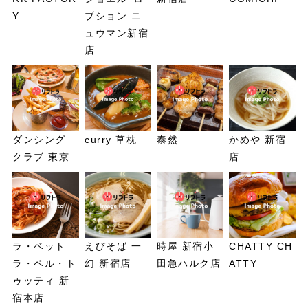
Y
ブション ニ
ュウマン新宿
店
ダンシング
curry 草枕
泰然
かめや 新宿
クラブ 東京
店
ラ・ベット
えびそば 一
時屋 新宿小
CHATTY CH
ラ・ペル・ト
幻 新宿店
田急ハルク店
ATTY
ゥッティ 新
宿本店