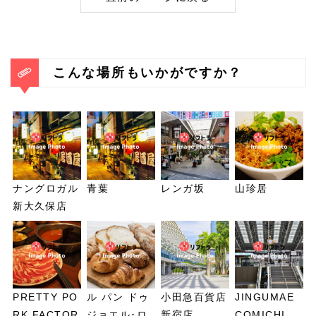
こんな場所もいかがですか？
ナングロガル
青葉
レンガ坂
山珍居
新大久保店
PRETTY PO
ル パン ドゥ
小田急百貨店
JINGUMAE
RK FACTOR
ジョエル･ロ
新宿店
COMICHI