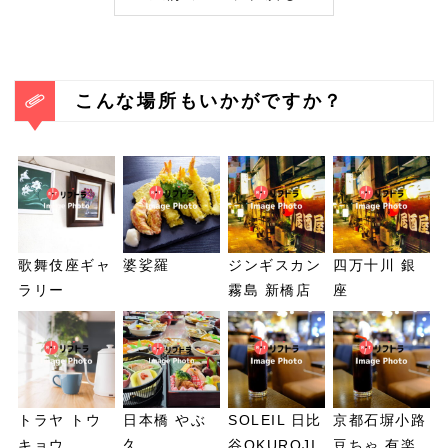
こんな場所もいかがですか？
歌舞伎座ギャ
婆娑羅
ジンギスカン
四万十川 銀
ラリー
霧島 新橋店
座
トラヤ トウ
日本橋 やぶ
SOLEIL 日比
京都石塀小路
キョウ
久
谷OKUROJI
豆ちゃ 有楽