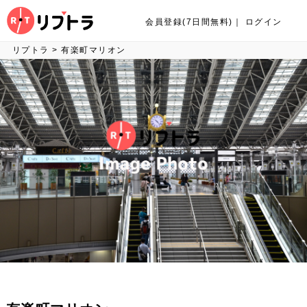
会員登録(7日間無料)
｜
ログイン
リプトラ
>
有楽町マリオン