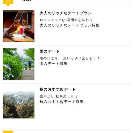
ーで最高の夕日と夜景を満喫 観光スポットの最後に
ウェルカムドリンクなどの嬉しい特典が付きます。カ
坂9-7-1【MAP】 アクセス：「六本木駅」直結 営業
から徒歩で10分弱ほどQプラザの2階にあります。小
0】鳩ノ巣渓谷で大自然を満喫 絶品のそばでお腹を満
行きたいのは、東京のシンボルとして愛され続ける東
ップルで座れる極上のシートでくつろぎながら映画を
時間：11：00～21：00 【15:30】日本最大の美術館
麦がテーマのカフェ＆バルで、焼きたてパンや打ちた
たした後は大自然に癒されましょう！ 「鳩ノ巣渓谷
京タワー。リッチに特別展望台から東京の街を一望す
楽しんでください。高級な特別感に浸れますよ。 新
でゆったりカフェタイム 東京ミッドタウンの後は日
て生パスタが味わえます。おすすめは、名物の世界一
大人のリッチなデートプラン
（はとのすけいこく）」は、東京都の西部の奥多摩町
る最高の景色を堪能しましょう。スカイツリーが出来
宿ピカデリー 住所：東京都新宿区新宿3-15-15【MA
本最大の美術館「国立新美術館」を訪れてみてはいか
やわららかい食パンのワンハンドレッド！店内の雰囲
にある渓谷です。道路から約40m断崖の下にあり、多
てもなお、東京タワーの幻想的な空間に魅了され多く
P】 アクセス：「新宿御苑」より徒歩10分 営業時
ロマンチックな 雰囲気を味わう
がでしょうか。国立新美術館はコレクションを持た
気よく、カジュアルに楽しいひと時を過ごせますよ。
摩川の清流と様々な形をした岩が美しい渓谷を作り出
の人が訪れます。宝石をちりばめたような光り輝く夜
間：上映作品により異なる 【17:45】大パノラマの
大人のリッチなデートプラン特集
ず、国内最大級の展示スペースを活かして多彩な展覧
ESPRESSO D WORKS 池袋 住所：東京都豊島区
しています。 夏場は新緑を楽しむことができ、秋の
景が目の前に広がり、リッチなデートにぴったりのス
夜景を望める穴場のデートスポット 夜が近づいてき
会を開催しています。雰囲気抜群の素敵な空間でリッ
東池袋1-30-3 キュープラザ池袋【MAP】 アクセ
紅葉は絶景。日々の疲れを癒やしたり、リフレッシュ
ポットです。 東京タワー 住所：東京都港区芝公園4
たら行きたいのは、東京都庁展望室です！新宿ピカデ
チなお出掛けを演出してくれますよ。アートももちろ
ス：「池袋駅」東口より徒歩10分 営業時間：ランチ
するにはうってつけの観光スポット。 秋は木々が色
-2-8【MAP】 アクセス： 「芝公園」より徒歩2分 営
リーから徒歩20分ほどにあります。東京の夜景は、
ん、最大12の展覧会を同時開催でき、一度に複数の
11:00 ～ 14:00 ディナー17:00 ～ 21:00
鮮やかに紅葉します。鮮やかな紅葉と多摩川の清流
業時間：展望台9:00～22:00（入場は21:45まで）
世界でもトップレベルに輝いています。贅沢なデート
展示を楽しむことができます。 国立新美術館 住
定休日：無 【13:30】池袋でリゾート気分が味わえ
で、紅葉狩りをしてみてはいかがでしょうか。 吊り
特別展望台9:00～21:30（入場は21:00ま
には東京の夜景を活用しない手はありません。東京タ
所：東京都港区六本木7-22−2【MAP】 アクセス：
る癒しの水族館デート 美味しいランチでお腹を満た
橋の「鳩ノ巣小橋」からの眺めも必見です。吊り橋効
で） 【19:00】東京タワーを眺めながら特別なディ
ワーはもちろん、遠くにお台場やスカイツリーも望め
雨のデート
「東京ミッドタウン」より徒歩3分 営業時間：10：0
したら、天空のオアシスをコンセプトに南国リゾート
果も狙っていきましょう（笑） CHECK！ 鳩ノ巣渓
ナータイムを♪ デートを一日満喫した最後は東京タワ
ます。日常的に見る機会の少ない東京を一望できる夜
0～18：00 【17:45】ヘリコプターで東京の夜景を
をイメージした「サンシャイン水族館」に向かいまし
谷 住所 ： 東京都西多摩郡奥多摩町棚澤【MAP】 ア
雨の日こそ、 思いっきり楽しもう！
ーに最も近いレストラン「Terrace Dining TANGO
景は、特別な日をうまく演出してくれますよ。 東京
一望 最後は東京の夜景を一望できるヘリ遊覧です！
ょう。サンシャイン水族館は、落ち着いた雰囲気のな
クセス：JR青梅線 鳩ノ巣駅より徒歩10分 営業時
（テラスダイニング タンゴ）」で特別なディナー。
雨のデート特集
都庁 住所：東京都新宿区西新宿2-8-1【MAP】 アク
六本木周辺からタクシーで20分ほどの新木場にヘリ
か、海中を散歩しているような気分に浸れます。屋外
間：常時開放 【15：00】自然の神秘！日原鍾乳洞
東京タワーから道路を挟んで向かいにあります。タン
セス：「新宿ピカデリー」から徒歩約20分 営業時
ポートがあります。東京の夜景は、世界でもトップレ
エリアは水と緑に包まれた非日常的な空間が広がりま
日原鍾乳洞は東京都西多摩郡奥多摩町日原にある鍾乳
ゴは、まるで異国にいるかのような感覚を味わうこと
間：9:30～23:00 【19:00】逸品ステーキを楽しむ特
ベルに輝いています。贅沢なデートには東京の夜景を
す。雨の日でも都心にいながらリゾート気分を満喫し
洞で、総延長1270ｍ、高低差134ｍの東京都指定天
ができるダイニングレストランです。おすすめは、お
別なディナータイムを♪ 夜景の美しさの興奮が冷めな
活用しない手はありません。ヘリ遊覧は10分20,000
てくださいね。 サンシャイン水族館 住所：東京都
然記念物で、規模は埼玉県秩父市の龍谷洞と並び関東
口の中でとろけるフォアグラ寿司！東京タワーが見え
い彼女を連れて向かうのは、都庁から徒歩で15分ほ
円台からなので意外とリーズナブルに感じる方も多い
豊島区東池袋3-1【MAP】 アクセス：「ESPRESSO
最大級の鍾乳洞です。 鍾乳洞とは、石灰岩の中にで
る大人な空間で食べるディナーは、きっと特別な思い
どにある最高級ステーキが愉しめるボニュ （Bon.n
のではないでしょうか。日常的に乗る機会の少ないヘ
D WORKS 池袋」より徒歩5分 営業時間：[4月～10
きた洞窟のことで、地下を流れる水が石灰岩の侵食を
秋のおすすめデート
出になること間違いなしです！ Terrace Dining TA
u）。ボニュは、美食家のシェフによる逸品ステーキ
リコプターは、特別な日をうまく演出してくれます
月]10：00～20：00 (入館は19：30) [11
繰り返すことで発達するとされています。天井からつ
NGO 住所：東京都港区芝公園3-5-4渋澤ビル 1F【M
を堪能できるステーキ店です。欠かさずに食べたいお
去年より 秋を楽しもう
よ。 東京タワー 住所：東京都江東区新木場4-7−25
月～2月]10：00～18：00 (入館は17：30) 【15:3
ららのように垂れ下がる鍾乳石は、わずか1センチ伸
AP】 アクセス： 「東京タワー」より徒歩2分 営業時
すすめは、ボニュ焼き！きめ細やかなピンク色のお肉
【MAP】 アクセス：「六本木周辺」からタクシーで
秋のおすすめデート特集
0】雨の日デートには打ってつけの屋内型テーマパー
びるのにおよそ70年もの年月を要するのだとか。 ま
間：【平日】ランチ11：30～15：00(L.O14:00)
は、噛みしめるほどに口の中で旨味が染み出します。
約20分 営業時間：9:00～(詳細はHPにてご確認くだ
ク サンシャイン水族館の後は、池袋サンシャインシ
さに大自然の神秘、まるで異界のような空間に東京で
ディナー17：00～23：30(L.O22:
記念日など、特別な日にぴったりです。 ボニュ（B
さい) 【19:00】東京湾岸の光を間近で楽しむ特別な
ティにある国内最大級の屋内型テーマパーク「ナンジ
あって非日常感を味わえます。 CHECK！ 日原鍾乳
30) 【休日】ランチ11：30～16：00(L.O
on.nu） 住所：東京都渋谷区代々木4-22-17 クイー
ディナータイムを♪ 夜景の美しさの興奮が冷めない彼
ャタウン」へ。ナンジャタウンは、雨の日に打って付
洞 住所 ：東京都西多摩郡奥多摩町日原１０５２【M
15:00) ディナー17：00～23：3
ンズ代々木 1F【MAP】 アクセス：「都庁」から徒
女を連れて向かうのは、ヘリポートからタクシーで1
けのテーマパークです！フロア内はそれぞれコンセプ
AP】 アクセス：日原鍾乳洞行終点下車 徒歩約５分
0(L.O22:30 いかがだったでしょうか？今回は、
歩約15分 営業時間：ランチ12：00～14：00
0分ほどにあるお台場の鉄板焼銀杏。先ほどまで上か
トをもった3つの街で構成されており、個性豊かなア
営業時間：４/１～11/30 午前９時～午後５時 1
記念日などの特別な日に使いたい東京タワー周辺のリ
ディナー 18：00～21:00 定休日：不定休 い
ら眺めていた東京湾岸の光を、今度は間近で楽しみま
トラクションにくわえ、2つのフードテーマパークが
2/１～３/31 午前９時～午後４時30分 【17：00】
ッチなデートプランをご紹介しました。今回ご紹介し
かがだったでしょうか？今回は、魅力あふれる新宿の
す。 カウンターからレインボーブリッジや東京タワ
備わっていることで有名です。ご当地グルメも思う存