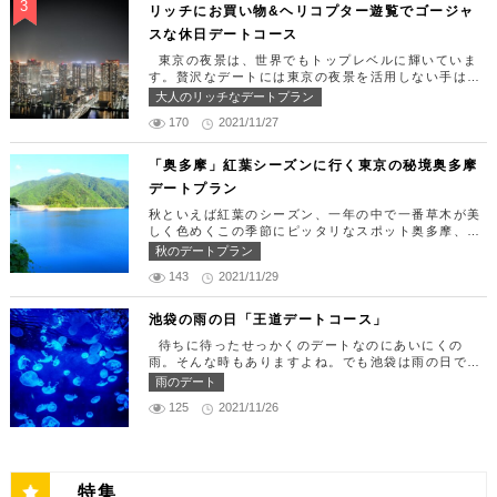
ストランです。 オリゾントウキョウ （HORIZON
な日をうまく演出してくれます。 【12:00】新宿駅
リッチにお買い物&ヘリコプター遊覧でゴージャ
TOKYO） 住所：東京都港区東新橋1-8-2 カレッタ
で待ち合わせ＆美味しくて綺麗なばらちらしでゆった
スな休日デートコース
汐留 47F【MAP】 アクセス： 「汐留駅」より徒歩2
りランチタイム！ まずは新宿駅で待ち合わせ。集合
分 営業時間：ランチ11:30 ～ 15:00（L.O 14:00）
できたら「匠 誠」に向かいましょう。新宿駅東南口
東京の夜景は、世界でもトップレベルに輝いていま
ディナー18:00 ～ 22:00（L.O 19:00）
より徒歩1分ほど、新宿ユースビルPAXの6Fにありま
す。贅沢なデートには東京の夜景を活用しない手はあ
定休日：月曜日、火曜日、水曜日 【13:30】カレッ
す。 ランチタイムは「ばらちらし」のみで、普通盛
りません。今回はリッチにお買い物&ヘリコプター遊
大人のリッチなデートプラン
タ汐留でミュージカルの最高峰「劇団四季」を鑑賞！
りと大盛りが選べるメニューになっています。新鮮な
覧でゴージャスな休日デートコースをご紹介します！
美味しいランチでお腹を満たしたら、多彩なデートが
うにやいくら、海老など30種類以上の種類豊富な具
170
2021/11/27
日常的に乗る機会の少ないヘリコプターは、特別な日
楽しめる人気の複合商業施設「カレッタ汐留」でミュ
材がたっぷり入っており、見た目も一級品です。清潔
をうまく演出してくれますよ。 【12:00】六本木駅
ージカルの最高峰「劇団四季」を鑑賞するのはいかが
感のある空間でゆっくり食事ができますよ。 匠 誠
で待ち合わせ＆気楽に食べられる最高峰フレンチでラ
「奥多摩」紅葉シーズンに行く東京の秘境奥多摩
でしょうか。※オリゾントウキョウ(HORIZON TOK
住所：東京都新宿区新宿4-1-9 新宿ユースビル「PA
ンチタイム！ まずは六本木駅で待ち合わせ。集合で
YO)はカレッタ汐留の中にあります。 ミュージカル
デートプラン
X」 6F【MAP】 アクセス：「新宿駅」東南口より徒
きたら「トレフミヤモト」に向かいましょう。店舗は
の最高峰「劇団四季」を鑑賞し、特別で素敵な世界観
歩1分 営業時間：11:30～13:30(売り切れ仕舞い、1
六本木駅から徒歩2分ほど、六本木通りすぐにありま
秋といえば紅葉のシーズン、一年の中で一番草木が美
に浸ってください♪ 劇団四季 住所：東京都港区東新
8:00～23:00 定休日：祝日・月曜日 【13:30】新宿
す。 トレフミヤモトは、絶品フレンチ料理をお愉し
しく色めくこの季節にピッタリなスポット奥多摩、今
橋1-8-2 カレッタ汐留 1F【MAP】 アクセス： 「汐
御苑で四季折々の自然を眺めながら上質なひと時を♪
みいただけます。料理は全て日替わりで、シェフ拘り
回はそんな奥多摩の大自然を満喫できるデートプラン
留駅」より徒歩2分 営業時間：公演情報をご確認くだ
秋のデートプラン
美味しいランチでお腹を満たしたら、四季折々の自然
の「ソース」の旨味で包まれた繊細な料理との一期一
をご紹介します！ 【11：00】丹三郎、風情ある藁葺
さい 【17:00】四季折々の自然が彩る芝公園でお散
を眺めながら「新宿御苑」で上質なひとときを過ごす
会を味わってください。カジュアルに楽しいひと時を
143
2021/11/29
家屋で絶品そばに舌鼓 東京都の指定歴史建造物とさ
歩リフレッシュ 劇団四季で特別な時間を楽しんだあ
のはいかがでしょうか。新宿御苑は、東京ドーム約1
過ごせるレストランです。 トレフミヤモト 住所：
れている長屋門と、立派な茅葺の母屋を見学するだけ
とは、四季折々の自然が彩る芝公園を散策してリフレ
2個分にも及ぶ広大な敷地面積を有し、日本庭園やイ
東京都港区六本木7-17-20 明泉ビル1F【MAP】 アク
でも来る価値ありの蕎麦の名店「丹三郎」。まずはこ
ッシュしましょう♪カレッタ汐留からタクシーで10
池袋の雨の日「王道デートコース」
ギリス風庭園などが整備されており、四季折々の景色
セス：「六本木駅」より徒歩2分 営業時間：12:00～
ちらでご飯にしましょう！ そばがきは削りたてと思
分、徒歩25分ほどにあります。四季折々の自然とと
を楽しむことができます。和を感じる雰囲気のなか、
13:30(L.O)、18:00～21:30(L.O) 定休日：月曜日、
待ちに待ったせっかくのデートなのにあいにくの
われる、鰹節の薫りをまとったそれは、今まで食べて
もに風情ある景色を楽しむことができます。夕暮れ時
落ち着いた大人のデートを堪能しましょう。 新宿御
第四火曜日 【13:30】東京ミッドタウンで上質なひ
雨。そんな時もありますよね。でも池袋は雨の日でも
たそばがきは何だったの？っていうくらいに別次元の
はとくにおすすめで、東京タワーにオレンジ色がかか
苑 住所：東京都新宿区内藤町11番地【MAP】 アク
と時を♪ 美味しいランチでお腹を満たしたら、洗練さ
楽しめる、雨の日だからこそ行きたいデートスポット
逸品。もっちもちでそばの香りもたっててとても美味
雨のデート
り和み深い時間を演出してくれます。劇団四季を鑑賞
セス：「匠 誠」から徒歩8分 営業時間：9:00～16:0
れた空間で大人のデートを満喫できる「東京ミッドタ
がたくさんあります！今回は、池袋の雨の日王道デー
しい。そばがき目当てにここまで遠路はるばるやって
した後は、お散歩しながら感想を語り合うひと時を設
0（閉園は16:30） 【15:00】新宿ピカデリープラチ
125
2021/11/26
ウン」で上質なひとときを過ごすのはいかがでしょう
トコースをご紹介します。天気が悪いからといってテ
くるお客さんがたくさんいるそうです。 せいろは、
けてみませんか。クリスマスの時期にはイルミネーシ
ナシートでリッチに映画鑑賞 新宿御苑の後はプラチ
か。東京ミッドタウンは、個性的なショップや美術
ンションを下げず、思う存分デートを楽しんじゃいま
一見すると細目で緩そうですがとてもコシが強く最高
ョンが施され、よりいっそう素敵なスポットとなりま
ナシートを予約して贅沢な映画デートはいかがでしょ
館、公園が集結した複合施設です。リッチなショッピ
しょう！ 【12:00】池袋駅で待ち合わせ＆気楽に食
ののど越し。 奥多摩に来たら一度は行くべき名店で
す。 芝公園 住所：東京都港区芝公園1～4丁目【M
うか。新宿ピカデリーは、清潔感あふれる空間が特徴
ングを楽しんだり、美術館でアートに触れたり、緑豊
べられる最高峰フレンチでランチタイム！ まずは池
す。 CHECK！ 丹三郎 住所 ：東京都西多摩郡奥多摩
AP】 アクセス： 「カレッタ汐留」よりタクシー10
で、デートにも打ってつけの映画館です。プラチナシ
かな公園で散歩したりと、多彩な楽しみ方を提供して
袋駅で待ち合わせ。集合できたら「ESPRESSO D W
町丹三郎２６０【MAP】 アクセス：ＪＲ青梅線古里
分、徒歩25分 営業時間：24時間 【18:00】東京タワ
ートを指定すると、最高級の座席やラウンジルーム、
特集
くれます。 東京ミッドタウン 住所：東京都港区赤
ORKS 池袋」に向かいましょう。店舗は池袋駅東口
駅より徒歩１０分 営業時間：11:30〜15:00 【13：0