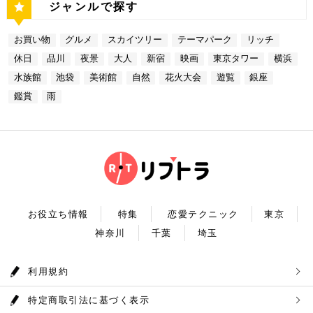
奥多摩湖 奥多摩湖は、東京都と山梨県にある人口の
たスポットはどこも素敵で大人なひとときを演出して
ジャンルで探す
名店グルメを楽しむゴージャスデートコースをご紹介
ーが一望できる大きな窓があります。景色を眺めなが
分堪能できます♪ ナンジャタウン 住所：東京都豊島
貯水池です。水道専用の貯水池としては日本最大級の
くれます。是非、思い出に残る素敵な時間をお過ごし
しました。今回ご紹介したスポットはどこも素敵で大
ら進む鉄板焼きのコースはおすすめです。グランドニ
区東池袋3-1−3【MAP】 アクセス：「サンシャイン
規模を誇っています！ 奥多摩でドライブデートする
ください。
人なひとときを演出してくれます。是非、思い出に残
ッコー東京はホテルなので、そのままお泊り…なんて
水族館」より徒歩3分 営業時間：10：00～22：00
なら必ず訪れてほしい奥多摩湖民の水の2割を供給し
る素敵な時間をお過ごしください。
お買い物
グルメ
スカイツリー
テーマパーク
リッチ
コースも素敵ですよね♪ Terrace Dining TANGO
【17:00】ロマンチックな雰囲気で感動と癒しに浸る
ている奥多摩湖ですが、人工物とは思えない美しさが
住所：東京都港区台場2-6-1 グランドニッコー東京
プラネタリウム 最後に行きたいのは同じくサンシャ
あります。 湖畔には様々な見どころや観光施設があ
休日
品川
夜景
大人
新宿
映画
東京タワー
横浜
台場 30F【MAP】 アクセス：「新木場ヘリポート」
インシティにある、「コニカミノルタプラネタリウム
り、首都圏のオアシスとして親しまれています。 CH
からタクシーで10分 営業時間：ランチ11：30～1
満天」。ドームスクリーン全天に吸い込まれそうなほ
ECK！ 奥多摩湖 住所 ：MAP アクセス： 営業時
水族館
池袋
美術館
自然
花火大会
遊覧
銀座
4：30(L.O) ディナー17：00～22：00(L.
どの星空が広がり、まるで宇宙に飛び出したかのよう
間：常時開放 【18：30】奥多摩温泉 もえぎの湯 大
0) 定休日：木曜日 いかがだったでしょうか？今
な圧倒的な臨場感を体験することができます。ロマン
鑑賞
雨
自然の新鮮な空気とマイナスイオンを身体中に取り込
回は、リッチにお買い物&ヘリコプター遊覧でゴージ
チックな雰囲気のなか、感動と癒しに浸るプラネタリ
んだら、最後は温泉で疲れを癒しましょう。もえぎの
ャスな休日デートコースをご紹介しました。今回ご紹
ウムデートを満喫しましょう。特別なひと時を演出し
湯は奥多摩の地下深く、日本最古の地層といわれる古
介したスポットはどこも素敵で大人なひとときを演出
てくれますよ。 コニカミノルタプラネタリウム満天
生層より湧き出る奥多摩温泉の源泉100%の温泉で
してくれます。是非、思い出に残る素敵な時間をお過
住所：東京都豊島区東池袋3-1−3【MAP】 アクセ
す。露天風呂から多摩川の清流と山なみを望み、四季
ごしください。
ス：「ナンジャタウン」から徒歩2分 営業時間：11:
折々の風情をお楽しみいただけます。 食事処もあり
00～20:00 【19:00】有頂天するほど美味いハンバー
ますので、湯上りにリラックスしたらそのままご飯も
グでディナータイム♪ 雨の日デートを満喫した最後
頂けます。 奥多摩産の食材を使った料理が並び温泉
は、コニカミノルタプラネタリウム満天から徒歩8分
とごはんで疲れも癒されるかと思います。 CHECK！
のところにある洋食店「ウチョウテン」でディナータ
奥多摩温泉 もえぎの湯 住所 ：東京都西多摩郡奥多摩
イム。こちらは正統派のハンバーグを高コスパで食べ
町氷川119-1【MAP】 アクセス：奥多摩徒歩15分 営
られる人気店です。店名通りまさに有頂天になれる美
業時間：9：30～21：30まで 【まとめ】 いかがでし
お役立ち情報
特集
恋愛テクニック
東京
味しさという、口コミも多いです。注文を受けてから
たでしょうか。今回は秋の自然を満喫できる奥多摩デ
焼き始めるので、できたての熱々のハンバーグがいた
神奈川
千葉
埼玉
ートプランをご紹介させていただきました。大自然に
だけます。店内はテーブル席16席、カウンター席4席
囲まれ心身をリフレッシュして。一日歩き回った体を
あります。 ウチョウテン 住所：東京都豊島区南池
温泉で癒していただく奥多摩を存分に堪能できるかと
袋2-36-10【MAP】 アクセス：「コニカミノルタ満
思います。 是非休日のお出かけに参考にしていただ
利用規約
天」から徒歩9分 営業時間：ランチ11:30～14:30
ければ幸いです。
ディナー18:00～20:45 いかがだったで
しょうか？今回は、池袋の雨の日王道デートコースを
特定商取引法に基づく表示
ご紹介しました。今回ご紹介したスポットはどこも素