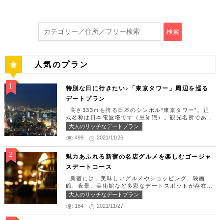
検索
人気のプラン
特別な日に行きたい♪「東京タワー」周辺を巡る
デートプラン
高さ333ｍを誇る日本のシンボル“東京タワー”。正
式名称は日本電波塔です（豆知識）。観光名所である
東京タワー周辺には少しリッチなデートを楽しめるス
大人のリッチなデートプラン
ポット多数です！「記念日や友達の誕生日、日頃頑張
499
2021/11/26
っているご褒美としてリッチなお出掛けを楽しみた
い！」そんな方のために東京タワー周辺のおすすめコ
ースを紹介します！ 【11:30】汐留駅で待ち合わせ
魅力あふれる新宿の名店グルメを楽しむゴージャ
＆地上210ｍのスカイレストランでランチタイム！
スデートコース
まずは汐留駅で待ち合わせ。集合できたら「オリゾン
トウキョウ （HORIZON TOKYO）」に向かいまし
新宿には、美味しいグルメやショッピング、映画
ょう。店舗は汐留駅から徒歩2分ほど、カレッタ汐留
館、夜景、美術館など多彩なデートスポットが存在し
の47階にあります。地上210mカップルシートは全席
ます。今回はそんな魅力あふれる新宿の名店グルメを
大人のリッチなデートプラン
窓際にありプライベート空間を大切にしながら、絶景
楽しむゴージャスデートコースをご紹介します！歌舞
を楽しむ事が出来ます。空中でお食事を楽しむ感覚を
184
2021/11/27
伎町や居酒屋などのイメージが強いですが、まったり
味わえる、東京で一番ロマンチックな時を過ごせるレ
とくつろげるスポットも沢山あります。あなたの特別