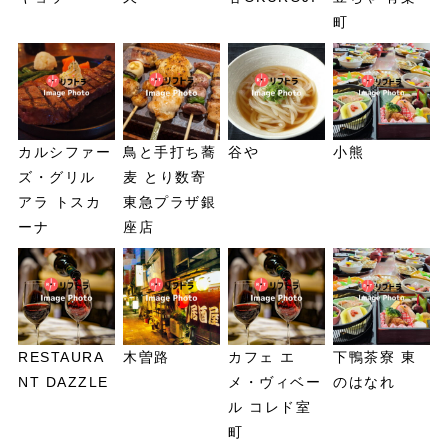
町
カルシファー
鳥と手打ち蕎
谷や
小熊
ズ・グリル
麦 とり数寄
アラ トスカ
東急プラザ銀
ーナ
座店
RESTAURA
木曽路
カフェ エ
下鴨茶寮 東
NT DAZZLE
メ・ヴィベー
のはなれ
ル コレド室
町