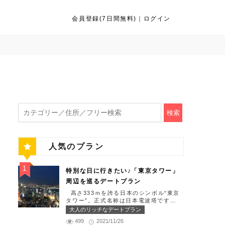
会員登録(7日間無料)
｜
ログイン
検索
人気のプラン
特別な日に行きたい♪「東京タワー」
周辺を巡るデートプラン
高さ333ｍを誇る日本のシンボル“東京
タワー”。正式名称は日本電波塔です
（豆知識）。観光名所である東京タワー
大人のリッチなデートプラン
周辺には少しリッチなデートを楽しめる
499
2021/11/26
スポット多数です！「記念日や友達の誕