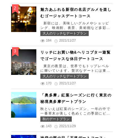
生日、日頃頑張っているご褒美としてリ
ッチなお出掛けを楽しみたい！」そんな
魅力あふれる新宿の名店グルメを楽し
方のために東京タワー周辺のおすすめコ
むゴージャスデートコース
ースを紹介します！ 【11:30】汐留駅で
待ち合わせ＆地上210ｍのスカイレスト
新宿には、美味しいグルメやショッピ
ランでランチタイム！ まずは汐留駅で
ング、映画館、夜景、美術館など多彩な
待ち合わせ。集合できたら「オリゾント
デートスポットが存在します。今回はそ
大人のリッチなデートプラン
ウキョウ （HORIZON TOKYO）」に
んな魅力あふれる新宿の名店グルメを楽
向かいましょう。店舗は汐留駅から徒歩
184
2021/11/27
しむゴージャスデートコースをご紹介し
2分ほど、カレッタ汐留の47階にありま
ます！歌舞伎町や居酒屋などのイメージ
す。地上210mカップルシートは全席窓
が強いですが、まったりとくつろげるス
リッチにお買い物&ヘリコプター遊覧
際にありプライベート空間を大切にしな
ポットも沢山あります。あなたの特別な
でゴージャスな休日デートコース
がら、絶景を楽しむ事が出来ます。空中
日をうまく演出してくれます。 【12:0
でお食事を楽しむ感覚を味わえる、東京
0】新宿駅で待ち合わせ＆美味しくて綺
東京の夜景は、世界でもトップレベル
で一番ロマンチックな時を過ごせるレス
麗なばらちらしでゆったりランチタイ
に輝いています。贅沢なデートには東京
トランです。 オリゾントウキョウ （H
ム！ まずは新宿駅で待ち合わせ。集合
の夜景を活用しない手はありません。今
大人のリッチなデートプラン
ORIZON TOKYO） 住所：東京都港区
できたら「匠 誠」に向かいましょう。
回はリッチにお買い物&ヘリコプター遊
東新橋1-8-2 カレッタ汐留 47F【MA
新宿駅東南口より徒歩1分ほど、新宿ユ
170
2021/11/27
覧でゴージャスな休日デートコースをご
P】 アクセス： 「汐留駅」より徒歩2分
ースビルPAXの6Fにあります。 ランチ
紹介します！日常的に乗る機会の少ない
営業時間：ランチ11:30 ～ 15:00（L.O
タイムは「ばらちらし」のみで、普通盛
ヘリコプターは、特別な日をうまく演出
「奥多摩」紅葉シーズンに行く東京の
14:00） ディナー18:00 ～ 2
りと大盛りが選べるメニューになってい
してくれますよ。 【12:00】六本木駅で
2:00（L.O 19:00） 定休日：月曜日、
秘境奥多摩デートプラン
ます。新鮮なうにやいくら、海老など30
待ち合わせ＆気楽に食べられる最高峰フ
火曜日、水曜日 【13:30】カレッタ汐留
種類以上の種類豊富な具材がたっぷり入
レンチでランチタイム！ まずは六本木
秋といえば紅葉のシーズン、一年の中で
でミュージカルの最高峰「劇団四季」を
っており、見た目も一級品です。清潔感
駅で待ち合わせ。集合できたら「トレフ
一番草木が美しく色めくこの季節にピッ
鑑賞！ 美味しいランチでお腹を満たし
のある空間でゆっくり食事ができます
ミヤモト」に向かいましょう。店舗は六
タリなスポット奥多摩、今回はそんな奥
たら、多彩なデートが楽しめる人気の複
秋のデートプラン
よ。 匠 誠 住所：東京都新宿区新宿4-
本木駅から徒歩2分ほど、六本木通りす
多摩の大自然を満喫できるデートプラン
合商業施設「カレッタ汐留」でミュージ
1-9 新宿ユースビル「PAX」 6F【MA
ぐにあります。 トレフミヤモトは、絶
143
2021/11/29
をご紹介します！ 【11：00】丹三郎、
カルの最高峰「劇団四季」を鑑賞するの
P】 アクセス：「新宿駅」東南口より徒
品フレンチ料理をお愉しみいただけま
風情ある藁葺家屋で絶品そばに舌鼓 東
はいかがでしょうか。※オリゾントウキ
歩1分 営業時間：11:30～13:30(売り切
す。料理は全て日替わりで、シェフ拘り
京都の指定歴史建造物とされている長屋
ョウ(HORIZON TOKYO)はカレッタ汐