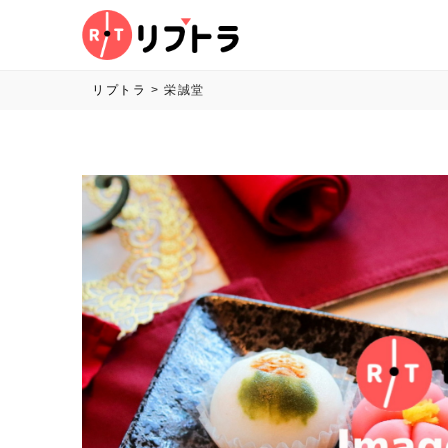
リプトラ
>
栄誠堂