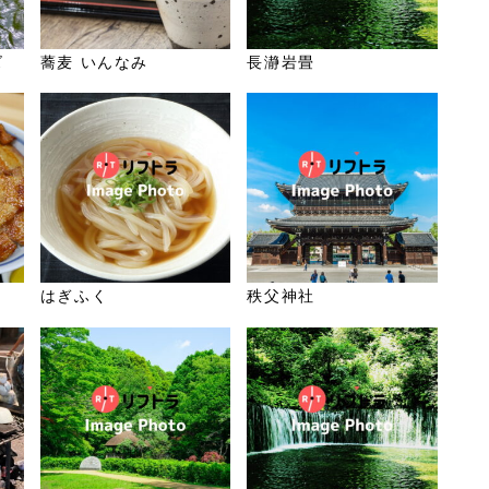
ズ
蕎麦 いんなみ
長瀞岩畳
はぎふく
秩父神社