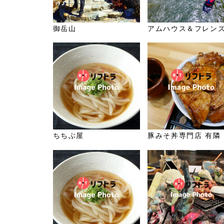
御岳山
アムハウス＆フレン
ちちぶ屋
豚みそ丼専門店 有隣