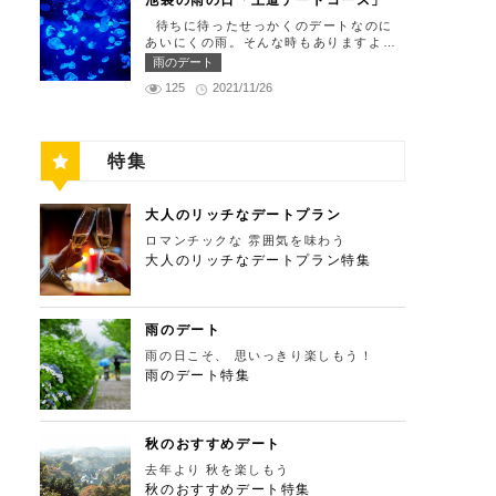
池袋の雨の日「王道デートコース」
れ仕舞い、18:00～23:00 定休日：祝
の「ソース」の旨味で包まれた繊細な料
門と、立派な茅葺の母屋を見学するだけ
留の中にあります。 ミュージカルの最
日・月曜日 【13:30】新宿御苑で四季
理との一期一会を味わってください。カ
待ちに待ったせっかくのデートなのに
でも来る価値ありの蕎麦の名店「丹三
高峰「劇団四季」を鑑賞し、特別で素敵
折々の自然を眺めながら上質なひと時を
ジュアルに楽しいひと時を過ごせるレス
あいにくの雨。そんな時もありますよ
郎」。まずはこちらでご飯にしましょ
な世界観に浸ってください♪ 劇団四季
♪ 美味しいランチでお腹を満たしたら、
トランです。 トレフミヤモト 住所：
ね。でも池袋は雨の日でも楽しめる、雨
う！ そばがきは削りたてと思われる、
雨のデート
住所：東京都港区東新橋1-8-2 カレッタ
四季折々の自然を眺めながら「新宿御
東京都港区六本木7-17-20 明泉ビル1F
の日だからこそ行きたいデートスポット
鰹節の薫りをまとったそれは、今まで食
汐留 1F【MAP】 アクセス： 「汐留
苑」で上質なひとときを過ごすのはいか
125
2021/11/26
【MAP】 アクセス：「六本木駅」より
がたくさんあります！今回は、池袋の雨
べてたそばがきは何だったの？っていう
駅」より徒歩2分 営業時間：公演情報を
がでしょうか。新宿御苑は、東京ドーム
徒歩2分 営業時間：12:00～13:30(L.
の日王道デートコースをご紹介します。
くらいに別次元の逸品。もっちもちでそ
ご確認ください 【17:00】四季折々の自
約12個分にも及ぶ広大な敷地面積を有
O)、18:00～21:30(L.O) 定休日：月曜
天気が悪いからといってテンションを下
ばの香りもたっててとても美味しい。そ
然が彩る芝公園でお散歩リフレッシュ
し、日本庭園やイギリス風庭園などが整
日、第四火曜日 【13:30】東京ミッドタ
げず、思う存分デートを楽しんじゃいま
ばがき目当てにここまで遠路はるばるや
劇団四季で特別な時間を楽しんだあと
備されており、四季折々の景色を楽しむ
ウンで上質なひと時を♪ 美味しいランチ
特集
しょう！ 【12:00】池袋駅で待ち合わせ
ってくるお客さんがたくさんいるそうで
は、四季折々の自然が彩る芝公園を散策
ことができます。和を感じる雰囲気のな
でお腹を満たしたら、洗練された空間で
＆気楽に食べられる最高峰フレンチでラ
す。 せいろは、一見すると細目で緩そ
してリフレッシュしましょう♪カレッタ
か、落ち着いた大人のデートを堪能しま
大人のデートを満喫できる「東京ミッド
ンチタイム！ まずは池袋駅で待ち合わ
うですがとてもコシが強く最高ののど越
汐留からタクシーで10分、徒歩25分ほ
しょう。 新宿御苑 住所：東京都新宿
タウン」で上質なひとときを過ごすのは
せ。集合できたら「ESPRESSO D WO
し。 奥多摩に来たら一度は行くべき名
どにあります。四季折々の自然とともに
大人のリッチなデートプラン
区内藤町11番地【MAP】 アクセス：
いかがでしょうか。東京ミッドタウン
RKS 池袋」に向かいましょう。店舗は
店です。 CHECK！ 丹三郎 住所 ：東京
風情ある景色を楽しむことができます。
「匠 誠」から徒歩8分 営業時間：9:00
は、個性的なショップや美術館、公園が
ロマンチックな 雰囲気を味わう
池袋駅東口から徒歩で10分弱ほどQプラ
都西多摩郡奥多摩町丹三郎２６０【MA
夕暮れ時はとくにおすすめで、東京タワ
～16:00（閉園は16:30） 【15:00】新
集結した複合施設です。リッチなショッ
ザの2階にあります。小麦がテーマのカ
大人のリッチなデートプラン特集
P】 アクセス：ＪＲ青梅線古里駅より徒
ーにオレンジ色がかかり和み深い時間を
宿ピカデリープラチナシートでリッチに
ピングを楽しんだり、美術館でアートに
フェ＆バルで、焼きたてパンや打ちたて
歩１０分 営業時間：11:30〜15:00 【1
演出してくれます。劇団四季を鑑賞した
映画鑑賞 新宿御苑の後はプラチナシー
触れたり、緑豊かな公園で散歩したり
生パスタが味わえます。おすすめは、名
3：00】鳩ノ巣渓谷で大自然を満喫 絶品
後は、お散歩しながら感想を語り合うひ
トを予約して贅沢な映画デートはいかが
と、多彩な楽しみ方を提供してくれま
物の世界一やわららかい食パンのワンハ
のそばでお腹を満たした後は大自然に癒
と時を設けてみませんか。クリスマスの
でしょうか。新宿ピカデリーは、清潔感
す。 東京ミッドタウン 住所：東京都
ンドレッド！店内の雰囲気よく、カジュ
されましょう！ 「鳩ノ巣渓谷（はとの
雨のデート
時期にはイルミネーションが施され、よ
あふれる空間が特徴で、デートにも打っ
港区赤坂9-7-1【MAP】 アクセス：「六
アルに楽しいひと時を過ごせますよ。
すけいこく）」は、東京都の西部の奥多
りいっそう素敵なスポットとなります。
てつけの映画館です。プラチナシートを
雨の日こそ、 思いっきり楽しもう！
本木駅」直結 営業時間：11：00～21：
ESPRESSO D WORKS 池袋 住所：東
摩町にある渓谷です。道路から約40m断
芝公園 住所：東京都港区芝公園1～4丁
指定すると、最高級の座席やラウンジル
00 【15:30】日本最大の美術館でゆった
雨のデート特集
京都豊島区東池袋1-30-3 キュープラザ
崖の下にあり、多摩川の清流と様々な形
目【MAP】 アクセス： 「カレッタ汐
ーム、ウェルカムドリンクなどの嬉しい
りカフェタイム 東京ミッドタウンの後
池袋【MAP】 アクセス：「池袋駅」東
をした岩が美しい渓谷を作り出していま
留」よりタクシー10分、徒歩25分 営業
特典が付きます。カップルで座れる極上
は日本最大の美術館「国立新美術館」を
口より徒歩10分 営業時間：ランチ11:00
す。 夏場は新緑を楽しむことができ、
時間：24時間 【18:00】東京タワーで最
のシートでくつろぎながら映画を楽しん
訪れてみてはいかがでしょうか。国立新
～ 14:00 ディナー17:00 ～
秋の紅葉は絶景。日々の疲れを癒やした
高の夕日と夜景を満喫 観光スポットの
でください。高級な特別感に浸れます
美術館はコレクションを持たず、国内最
21:00 定休日：無 【13:30】池袋でリゾ
り、リフレッシュするにはうってつけの
秋のおすすめデート
最後に行きたいのは、東京のシンボルと
よ。 新宿ピカデリー 住所：東京都新
大級の展示スペースを活かして多彩な展
ート気分が味わえる癒しの水族館デート
観光スポット。 秋は木々が色鮮やかに
して愛され続ける東京タワー。リッチに
宿区新宿3-15-15【MAP】 アクセス：
去年より 秋を楽しもう
覧会を開催しています。雰囲気抜群の素
美味しいランチでお腹を満たしたら、天
紅葉します。鮮やかな紅葉と多摩川の清
特別展望台から東京の街を一望する最高
「新宿御苑」より徒歩10分 営業時間：
敵な空間でリッチなお出掛けを演出して
秋のおすすめデート特集
空のオアシスをコンセプトに南国リゾー
流で、紅葉狩りをしてみてはいかがでし