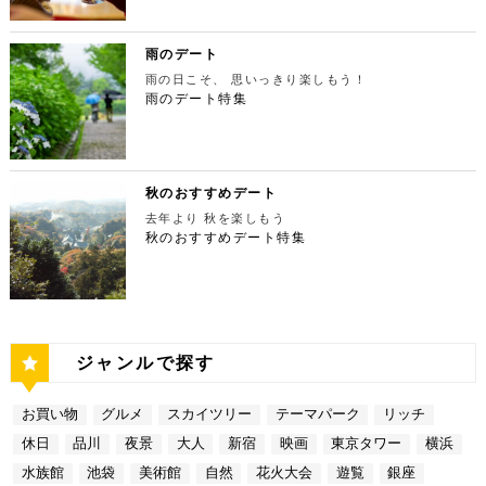
リーから徒歩20分ほどにあります。東京の夜景は、
ん、最大12の展覧会を同時開催でき、一度に複数の
11:00 ～ 14:00 ディナー17:00 ～ 21:00
鮮やかに紅葉します。鮮やかな紅葉と多摩川の清流
業時間：展望台9:00～22:00（入場は21:45まで）
世界でもトップレベルに輝いています。贅沢なデート
展示を楽しむことができます。 国立新美術館 住
定休日：無 【13:30】池袋でリゾート気分が味わえ
で、紅葉狩りをしてみてはいかがでしょうか。 吊り
特別展望台9:00～21:30（入場は21:00ま
には東京の夜景を活用しない手はありません。東京タ
所：東京都港区六本木7-22−2【MAP】 アクセス：
る癒しの水族館デート 美味しいランチでお腹を満た
橋の「鳩ノ巣小橋」からの眺めも必見です。吊り橋効
で） 【19:00】東京タワーを眺めながら特別なディ
ワーはもちろん、遠くにお台場やスカイツリーも望め
雨のデート
「東京ミッドタウン」より徒歩3分 営業時間：10：0
したら、天空のオアシスをコンセプトに南国リゾート
果も狙っていきましょう（笑） CHECK！ 鳩ノ巣渓
ナータイムを♪ デートを一日満喫した最後は東京タワ
ます。日常的に見る機会の少ない東京を一望できる夜
0～18：00 【17:45】ヘリコプターで東京の夜景を
をイメージした「サンシャイン水族館」に向かいまし
谷 住所 ： 東京都西多摩郡奥多摩町棚澤【MAP】 ア
雨の日こそ、 思いっきり楽しもう！
ーに最も近いレストラン「Terrace Dining TANGO
景は、特別な日をうまく演出してくれますよ。 東京
一望 最後は東京の夜景を一望できるヘリ遊覧です！
ょう。サンシャイン水族館は、落ち着いた雰囲気のな
クセス：JR青梅線 鳩ノ巣駅より徒歩10分 営業時
（テラスダイニング タンゴ）」で特別なディナー。
雨のデート特集
都庁 住所：東京都新宿区西新宿2-8-1【MAP】 アク
六本木周辺からタクシーで20分ほどの新木場にヘリ
か、海中を散歩しているような気分に浸れます。屋外
間：常時開放 【15：00】自然の神秘！日原鍾乳洞
東京タワーから道路を挟んで向かいにあります。タン
セス：「新宿ピカデリー」から徒歩約20分 営業時
ポートがあります。東京の夜景は、世界でもトップレ
エリアは水と緑に包まれた非日常的な空間が広がりま
日原鍾乳洞は東京都西多摩郡奥多摩町日原にある鍾乳
ゴは、まるで異国にいるかのような感覚を味わうこと
間：9:30～23:00 【19:00】逸品ステーキを楽しむ特
ベルに輝いています。贅沢なデートには東京の夜景を
す。雨の日でも都心にいながらリゾート気分を満喫し
洞で、総延長1270ｍ、高低差134ｍの東京都指定天
ができるダイニングレストランです。おすすめは、お
別なディナータイムを♪ 夜景の美しさの興奮が冷めな
活用しない手はありません。ヘリ遊覧は10分20,000
てくださいね。 サンシャイン水族館 住所：東京都
然記念物で、規模は埼玉県秩父市の龍谷洞と並び関東
口の中でとろけるフォアグラ寿司！東京タワーが見え
い彼女を連れて向かうのは、都庁から徒歩で15分ほ
円台からなので意外とリーズナブルに感じる方も多い
豊島区東池袋3-1【MAP】 アクセス：「ESPRESSO
最大級の鍾乳洞です。 鍾乳洞とは、石灰岩の中にで
る大人な空間で食べるディナーは、きっと特別な思い
どにある最高級ステーキが愉しめるボニュ （Bon.n
のではないでしょうか。日常的に乗る機会の少ないヘ
D WORKS 池袋」より徒歩5分 営業時間：[4月～10
きた洞窟のことで、地下を流れる水が石灰岩の侵食を
秋のおすすめデート
出になること間違いなしです！ Terrace Dining TA
u）。ボニュは、美食家のシェフによる逸品ステーキ
リコプターは、特別な日をうまく演出してくれます
月]10：00～20：00 (入館は19：30) [11
繰り返すことで発達するとされています。天井からつ
NGO 住所：東京都港区芝公園3-5-4渋澤ビル 1F【M
を堪能できるステーキ店です。欠かさずに食べたいお
去年より 秋を楽しもう
よ。 東京タワー 住所：東京都江東区新木場4-7−25
月～2月]10：00～18：00 (入館は17：30) 【15:3
ららのように垂れ下がる鍾乳石は、わずか1センチ伸
AP】 アクセス： 「東京タワー」より徒歩2分 営業時
すすめは、ボニュ焼き！きめ細やかなピンク色のお肉
【MAP】 アクセス：「六本木周辺」からタクシーで
秋のおすすめデート特集
0】雨の日デートには打ってつけの屋内型テーマパー
びるのにおよそ70年もの年月を要するのだとか。 ま
間：【平日】ランチ11：30～15：00(L.O14:00)
は、噛みしめるほどに口の中で旨味が染み出します。
約20分 営業時間：9:00～(詳細はHPにてご確認くだ
ク サンシャイン水族館の後は、池袋サンシャインシ
さに大自然の神秘、まるで異界のような空間に東京で
ディナー17：00～23：30(L.O22:
記念日など、特別な日にぴったりです。 ボニュ（B
さい) 【19:00】東京湾岸の光を間近で楽しむ特別な
ティにある国内最大級の屋内型テーマパーク「ナンジ
あって非日常感を味わえます。 CHECK！ 日原鍾乳
30) 【休日】ランチ11：30～16：00(L.O
on.nu） 住所：東京都渋谷区代々木4-22-17 クイー
ディナータイムを♪ 夜景の美しさの興奮が冷めない彼
ャタウン」へ。ナンジャタウンは、雨の日に打って付
洞 住所 ：東京都西多摩郡奥多摩町日原１０５２【M
15:00) ディナー17：00～23：3
ンズ代々木 1F【MAP】 アクセス：「都庁」から徒
女を連れて向かうのは、ヘリポートからタクシーで1
けのテーマパークです！フロア内はそれぞれコンセプ
AP】 アクセス：日原鍾乳洞行終点下車 徒歩約５分
0(L.O22:30 いかがだったでしょうか？今回は、
歩約15分 営業時間：ランチ12：00～14：00
0分ほどにあるお台場の鉄板焼銀杏。先ほどまで上か
トをもった3つの街で構成されており、個性豊かなア
営業時間：４/１～11/30 午前９時～午後５時 1
記念日などの特別な日に使いたい東京タワー周辺のリ
ディナー 18：00～21:00 定休日：不定休 い
ら眺めていた東京湾岸の光を、今度は間近で楽しみま
トラクションにくわえ、2つのフードテーマパークが
2/１～３/31 午前９時～午後４時30分 【17：00】
ッチなデートプランをご紹介しました。今回ご紹介し
かがだったでしょうか？今回は、魅力あふれる新宿の
す。 カウンターからレインボーブリッジや東京タワ
備わっていることで有名です。ご当地グルメも思う存
奥多摩湖 奥多摩湖は、東京都と山梨県にある人口の
たスポットはどこも素敵で大人なひとときを演出して
ジャンルで探す
名店グルメを楽しむゴージャスデートコースをご紹介
ーが一望できる大きな窓があります。景色を眺めなが
分堪能できます♪ ナンジャタウン 住所：東京都豊島
貯水池です。水道専用の貯水池としては日本最大級の
くれます。是非、思い出に残る素敵な時間をお過ごし
しました。今回ご紹介したスポットはどこも素敵で大
ら進む鉄板焼きのコースはおすすめです。グランドニ
区東池袋3-1−3【MAP】 アクセス：「サンシャイン
規模を誇っています！ 奥多摩でドライブデートする
ください。
人なひとときを演出してくれます。是非、思い出に残
ッコー東京はホテルなので、そのままお泊り…なんて
水族館」より徒歩3分 営業時間：10：00～22：00
なら必ず訪れてほしい奥多摩湖民の水の2割を供給し
る素敵な時間をお過ごしください。
お買い物
グルメ
スカイツリー
テーマパーク
リッチ
コースも素敵ですよね♪ Terrace Dining TANGO
【17:00】ロマンチックな雰囲気で感動と癒しに浸る
ている奥多摩湖ですが、人工物とは思えない美しさが
住所：東京都港区台場2-6-1 グランドニッコー東京
プラネタリウム 最後に行きたいのは同じくサンシャ
あります。 湖畔には様々な見どころや観光施設があ
休日
品川
夜景
大人
新宿
映画
東京タワー
横浜
台場 30F【MAP】 アクセス：「新木場ヘリポート」
インシティにある、「コニカミノルタプラネタリウム
り、首都圏のオアシスとして親しまれています。 CH
からタクシーで10分 営業時間：ランチ11：30～1
満天」。ドームスクリーン全天に吸い込まれそうなほ
ECK！ 奥多摩湖 住所 ：MAP アクセス： 営業時
水族館
池袋
美術館
自然
花火大会
遊覧
銀座
4：30(L.O) ディナー17：00～22：00(L.
どの星空が広がり、まるで宇宙に飛び出したかのよう
間：常時開放 【18：30】奥多摩温泉 もえぎの湯 大