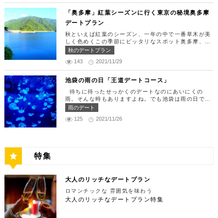
材がたっぷり入っており、見た目も一級品です。清潔
をうまく演出してくれますよ。 【12:00】六本木駅
ージカルの最高峰「劇団四季」を鑑賞するのはいかが
感のある空間でゆっくり食事ができますよ。 匠 誠
で待ち合わせ＆気楽に食べられる最高峰フレンチでラ
「奥多摩」紅葉シーズンに行く東京の秘境奥多摩
でしょうか。※オリゾントウキョウ(HORIZON TOK
住所：東京都新宿区新宿4-1-9 新宿ユースビル「PA
ンチタイム！ まずは六本木駅で待ち合わせ。集合で
YO)はカレッタ汐留の中にあります。 ミュージカル
デートプラン
X」 6F【MAP】 アクセス：「新宿駅」東南口より徒
きたら「トレフミヤモト」に向かいましょう。店舗は
の最高峰「劇団四季」を鑑賞し、特別で素敵な世界観
歩1分 営業時間：11:30～13:30(売り切れ仕舞い、1
六本木駅から徒歩2分ほど、六本木通りすぐにありま
秋といえば紅葉のシーズン、一年の中で一番草木が美
に浸ってください♪ 劇団四季 住所：東京都港区東新
8:00～23:00 定休日：祝日・月曜日 【13:30】新宿
す。 トレフミヤモトは、絶品フレンチ料理をお愉し
しく色めくこの季節にピッタリなスポット奥多摩、今
橋1-8-2 カレッタ汐留 1F【MAP】 アクセス： 「汐
御苑で四季折々の自然を眺めながら上質なひと時を♪
みいただけます。料理は全て日替わりで、シェフ拘り
回はそんな奥多摩の大自然を満喫できるデートプラン
留駅」より徒歩2分 営業時間：公演情報をご確認くだ
秋のデートプラン
美味しいランチでお腹を満たしたら、四季折々の自然
の「ソース」の旨味で包まれた繊細な料理との一期一
をご紹介します！ 【11：00】丹三郎、風情ある藁葺
さい 【17:00】四季折々の自然が彩る芝公園でお散
を眺めながら「新宿御苑」で上質なひとときを過ごす
会を味わってください。カジュアルに楽しいひと時を
143
2021/11/29
家屋で絶品そばに舌鼓 東京都の指定歴史建造物とさ
歩リフレッシュ 劇団四季で特別な時間を楽しんだあ
のはいかがでしょうか。新宿御苑は、東京ドーム約1
過ごせるレストランです。 トレフミヤモト 住所：
れている長屋門と、立派な茅葺の母屋を見学するだけ
とは、四季折々の自然が彩る芝公園を散策してリフレ
2個分にも及ぶ広大な敷地面積を有し、日本庭園やイ
東京都港区六本木7-17-20 明泉ビル1F【MAP】 アク
でも来る価値ありの蕎麦の名店「丹三郎」。まずはこ
ッシュしましょう♪カレッタ汐留からタクシーで10
池袋の雨の日「王道デートコース」
ギリス風庭園などが整備されており、四季折々の景色
セス：「六本木駅」より徒歩2分 営業時間：12:00～
ちらでご飯にしましょう！ そばがきは削りたてと思
分、徒歩25分ほどにあります。四季折々の自然とと
を楽しむことができます。和を感じる雰囲気のなか、
13:30(L.O)、18:00～21:30(L.O) 定休日：月曜日、
待ちに待ったせっかくのデートなのにあいにくの
われる、鰹節の薫りをまとったそれは、今まで食べて
もに風情ある景色を楽しむことができます。夕暮れ時
落ち着いた大人のデートを堪能しましょう。 新宿御
第四火曜日 【13:30】東京ミッドタウンで上質なひ
雨。そんな時もありますよね。でも池袋は雨の日でも
たそばがきは何だったの？っていうくらいに別次元の
はとくにおすすめで、東京タワーにオレンジ色がかか
苑 住所：東京都新宿区内藤町11番地【MAP】 アク
と時を♪ 美味しいランチでお腹を満たしたら、洗練さ
楽しめる、雨の日だからこそ行きたいデートスポット
逸品。もっちもちでそばの香りもたっててとても美味
雨のデート
り和み深い時間を演出してくれます。劇団四季を鑑賞
セス：「匠 誠」から徒歩8分 営業時間：9:00～16:0
れた空間で大人のデートを満喫できる「東京ミッドタ
がたくさんあります！今回は、池袋の雨の日王道デー
しい。そばがき目当てにここまで遠路はるばるやって
した後は、お散歩しながら感想を語り合うひと時を設
0（閉園は16:30） 【15:00】新宿ピカデリープラチ
125
2021/11/26
ウン」で上質なひとときを過ごすのはいかがでしょう
トコースをご紹介します。天気が悪いからといってテ
くるお客さんがたくさんいるそうです。 せいろは、
けてみませんか。クリスマスの時期にはイルミネーシ
ナシートでリッチに映画鑑賞 新宿御苑の後はプラチ
か。東京ミッドタウンは、個性的なショップや美術
ンションを下げず、思う存分デートを楽しんじゃいま
一見すると細目で緩そうですがとてもコシが強く最高
ョンが施され、よりいっそう素敵なスポットとなりま
ナシートを予約して贅沢な映画デートはいかがでしょ
館、公園が集結した複合施設です。リッチなショッピ
しょう！ 【12:00】池袋駅で待ち合わせ＆気楽に食
ののど越し。 奥多摩に来たら一度は行くべき名店で
す。 芝公園 住所：東京都港区芝公園1～4丁目【M
うか。新宿ピカデリーは、清潔感あふれる空間が特徴
ングを楽しんだり、美術館でアートに触れたり、緑豊
べられる最高峰フレンチでランチタイム！ まずは池
す。 CHECK！ 丹三郎 住所 ：東京都西多摩郡奥多摩
AP】 アクセス： 「カレッタ汐留」よりタクシー10
で、デートにも打ってつけの映画館です。プラチナシ
かな公園で散歩したりと、多彩な楽しみ方を提供して
袋駅で待ち合わせ。集合できたら「ESPRESSO D W
町丹三郎２６０【MAP】 アクセス：ＪＲ青梅線古里
分、徒歩25分 営業時間：24時間 【18:00】東京タワ
ートを指定すると、最高級の座席やラウンジルーム、
特集
くれます。 東京ミッドタウン 住所：東京都港区赤
ORKS 池袋」に向かいましょう。店舗は池袋駅東口
駅より徒歩１０分 営業時間：11:30〜15:00 【13：0
ーで最高の夕日と夜景を満喫 観光スポットの最後に
ウェルカムドリンクなどの嬉しい特典が付きます。カ
坂9-7-1【MAP】 アクセス：「六本木駅」直結 営業
から徒歩で10分弱ほどQプラザの2階にあります。小
0】鳩ノ巣渓谷で大自然を満喫 絶品のそばでお腹を満
行きたいのは、東京のシンボルとして愛され続ける東
ップルで座れる極上のシートでくつろぎながら映画を
時間：11：00～21：00 【15:30】日本最大の美術館
麦がテーマのカフェ＆バルで、焼きたてパンや打ちた
たした後は大自然に癒されましょう！ 「鳩ノ巣渓谷
京タワー。リッチに特別展望台から東京の街を一望す
楽しんでください。高級な特別感に浸れますよ。 新
でゆったりカフェタイム 東京ミッドタウンの後は日
て生パスタが味わえます。おすすめは、名物の世界一
大人のリッチなデートプラン
（はとのすけいこく）」は、東京都の西部の奥多摩町
る最高の景色を堪能しましょう。スカイツリーが出来
宿ピカデリー 住所：東京都新宿区新宿3-15-15【MA
本最大の美術館「国立新美術館」を訪れてみてはいか
やわららかい食パンのワンハンドレッド！店内の雰囲
にある渓谷です。道路から約40m断崖の下にあり、多
てもなお、東京タワーの幻想的な空間に魅了され多く
P】 アクセス：「新宿御苑」より徒歩10分 営業時
ロマンチックな 雰囲気を味わう
がでしょうか。国立新美術館はコレクションを持た
気よく、カジュアルに楽しいひと時を過ごせますよ。
摩川の清流と様々な形をした岩が美しい渓谷を作り出
の人が訪れます。宝石をちりばめたような光り輝く夜
間：上映作品により異なる 【17:45】大パノラマの
大人のリッチなデートプラン特集
ず、国内最大級の展示スペースを活かして多彩な展覧
ESPRESSO D WORKS 池袋 住所：東京都豊島区
しています。 夏場は新緑を楽しむことができ、秋の
景が目の前に広がり、リッチなデートにぴったりのス
夜景を望める穴場のデートスポット 夜が近づいてき
会を開催しています。雰囲気抜群の素敵な空間でリッ
東池袋1-30-3 キュープラザ池袋【MAP】 アクセ
紅葉は絶景。日々の疲れを癒やしたり、リフレッシュ
ポットです。 東京タワー 住所：東京都港区芝公園4
たら行きたいのは、東京都庁展望室です！新宿ピカデ
チなお出掛けを演出してくれますよ。アートももちろ
ス：「池袋駅」東口より徒歩10分 営業時間：ランチ
するにはうってつけの観光スポット。 秋は木々が色
-2-8【MAP】 アクセス： 「芝公園」より徒歩2分 営