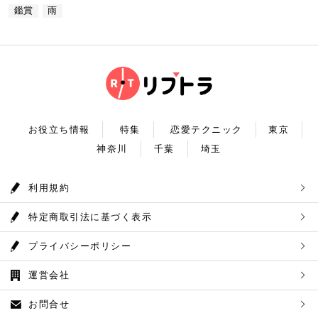
0) 定休日：木曜日 いかがだったでしょうか？今
な圧倒的な臨場感を体験することができます。ロマン
鑑賞
雨
自然の新鮮な空気とマイナスイオンを身体中に取り込
回は、リッチにお買い物&ヘリコプター遊覧でゴージ
チックな雰囲気のなか、感動と癒しに浸るプラネタリ
んだら、最後は温泉で疲れを癒しましょう。もえぎの
ャスな休日デートコースをご紹介しました。今回ご紹
ウムデートを満喫しましょう。特別なひと時を演出し
湯は奥多摩の地下深く、日本最古の地層といわれる古
介したスポットはどこも素敵で大人なひとときを演出
てくれますよ。 コニカミノルタプラネタリウム満天
生層より湧き出る奥多摩温泉の源泉100%の温泉で
してくれます。是非、思い出に残る素敵な時間をお過
住所：東京都豊島区東池袋3-1−3【MAP】 アクセ
す。露天風呂から多摩川の清流と山なみを望み、四季
ごしください。
ス：「ナンジャタウン」から徒歩2分 営業時間：11:
折々の風情をお楽しみいただけます。 食事処もあり
00～20:00 【19:00】有頂天するほど美味いハンバー
ますので、湯上りにリラックスしたらそのままご飯も
グでディナータイム♪ 雨の日デートを満喫した最後
頂けます。 奥多摩産の食材を使った料理が並び温泉
は、コニカミノルタプラネタリウム満天から徒歩8分
とごはんで疲れも癒されるかと思います。 CHECK！
のところにある洋食店「ウチョウテン」でディナータ
奥多摩温泉 もえぎの湯 住所 ：東京都西多摩郡奥多摩
イム。こちらは正統派のハンバーグを高コスパで食べ
町氷川119-1【MAP】 アクセス：奥多摩徒歩15分 営
られる人気店です。店名通りまさに有頂天になれる美
業時間：9：30～21：30まで 【まとめ】 いかがでし
お役立ち情報
特集
恋愛テクニック
東京
味しさという、口コミも多いです。注文を受けてから
たでしょうか。今回は秋の自然を満喫できる奥多摩デ
焼き始めるので、できたての熱々のハンバーグがいた
神奈川
千葉
埼玉
ートプランをご紹介させていただきました。大自然に
だけます。店内はテーブル席16席、カウンター席4席
囲まれ心身をリフレッシュして。一日歩き回った体を
あります。 ウチョウテン 住所：東京都豊島区南池
温泉で癒していただく奥多摩を存分に堪能できるかと
袋2-36-10【MAP】 アクセス：「コニカミノルタ満
思います。 是非休日のお出かけに参考にしていただ
利用規約
天」から徒歩9分 営業時間：ランチ11:30～14:30
ければ幸いです。
ディナー18:00～20:45 いかがだったで
しょうか？今回は、池袋の雨の日王道デートコースを
特定商取引法に基づく表示
ご紹介しました。今回ご紹介したスポットはどこも素
敵で大人なひとときを演出してくれます。是非思い出
に残る素敵な時間をお過ごしください。
プライバシーポリシー
運営会社
お問合せ