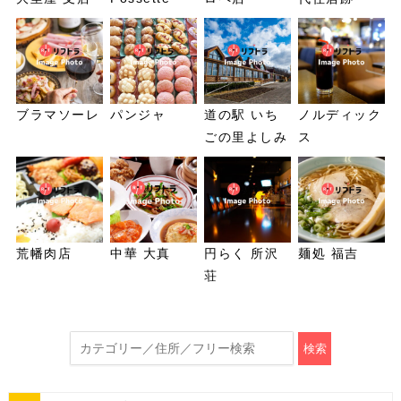
ブラマソーレ
パンジャ
道の駅 いち
ノルディック
ごの里よしみ
ス
荒幡肉店
中華 大真
円らく 所沢
麺処 福吉
荘
検索