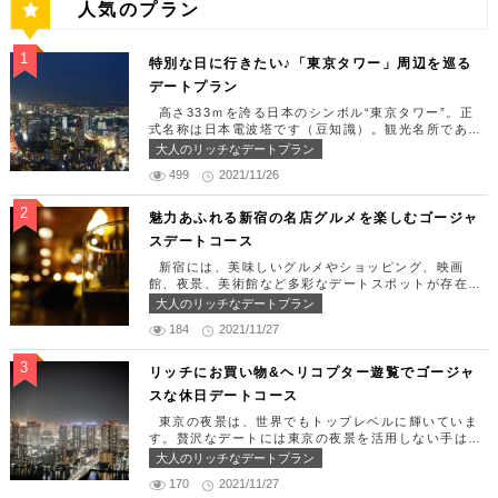
人気のプラン
特別な日に行きたい♪「東京タワー」周辺を巡る
デートプラン
高さ333ｍを誇る日本のシンボル“東京タワー”。正
式名称は日本電波塔です（豆知識）。観光名所である
東京タワー周辺には少しリッチなデートを楽しめるス
大人のリッチなデートプラン
ポット多数です！「記念日や友達の誕生日、日頃頑張
499
2021/11/26
っているご褒美としてリッチなお出掛けを楽しみた
い！」そんな方のために東京タワー周辺のおすすめコ
ースを紹介します！ 【11:30】汐留駅で待ち合わせ
魅力あふれる新宿の名店グルメを楽しむゴージャ
＆地上210ｍのスカイレストランでランチタイム！
スデートコース
まずは汐留駅で待ち合わせ。集合できたら「オリゾン
トウキョウ （HORIZON TOKYO）」に向かいまし
新宿には、美味しいグルメやショッピング、映画
ょう。店舗は汐留駅から徒歩2分ほど、カレッタ汐留
館、夜景、美術館など多彩なデートスポットが存在し
の47階にあります。地上210mカップルシートは全席
ます。今回はそんな魅力あふれる新宿の名店グルメを
大人のリッチなデートプラン
窓際にありプライベート空間を大切にしながら、絶景
楽しむゴージャスデートコースをご紹介します！歌舞
を楽しむ事が出来ます。空中でお食事を楽しむ感覚を
184
2021/11/27
伎町や居酒屋などのイメージが強いですが、まったり
味わえる、東京で一番ロマンチックな時を過ごせるレ
とくつろげるスポットも沢山あります。あなたの特別
ストランです。 オリゾントウキョウ （HORIZON
な日をうまく演出してくれます。 【12:00】新宿駅
リッチにお買い物&ヘリコプター遊覧でゴージャ
TOKYO） 住所：東京都港区東新橋1-8-2 カレッタ
で待ち合わせ＆美味しくて綺麗なばらちらしでゆった
スな休日デートコース
汐留 47F【MAP】 アクセス： 「汐留駅」より徒歩2
りランチタイム！ まずは新宿駅で待ち合わせ。集合
分 営業時間：ランチ11:30 ～ 15:00（L.O 14:00）
できたら「匠 誠」に向かいましょう。新宿駅東南口
東京の夜景は、世界でもトップレベルに輝いていま
ディナー18:00 ～ 22:00（L.O 19:00）
より徒歩1分ほど、新宿ユースビルPAXの6Fにありま
す。贅沢なデートには東京の夜景を活用しない手はあ
定休日：月曜日、火曜日、水曜日 【13:30】カレッ
す。 ランチタイムは「ばらちらし」のみで、普通盛
りません。今回はリッチにお買い物&ヘリコプター遊
大人のリッチなデートプラン
タ汐留でミュージカルの最高峰「劇団四季」を鑑賞！
りと大盛りが選べるメニューになっています。新鮮な
覧でゴージャスな休日デートコースをご紹介します！
美味しいランチでお腹を満たしたら、多彩なデートが
うにやいくら、海老など30種類以上の種類豊富な具
170
2021/11/27
日常的に乗る機会の少ないヘリコプターは、特別な日
楽しめる人気の複合商業施設「カレッタ汐留」でミュ