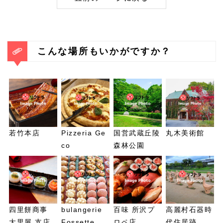
こんな場所もいかがですか？
若竹本店
Pizzeria Ge
国営武蔵丘陵
丸木美術館
co
森林公園
四里餅商事
bulangerie
百味 所沢プ
高麗村石器時
大里屋 支店
Fossette
ロペ店
代住居跡