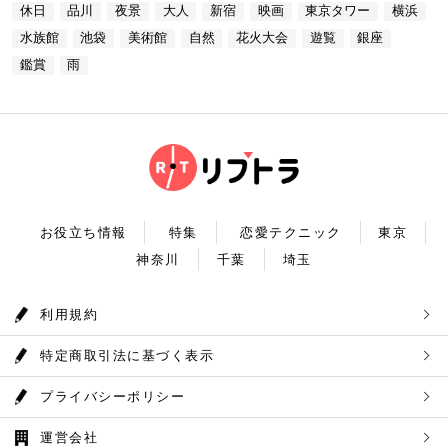
プラネタリウム 最後に行きたいのは同じくサンシャ
あります。 湖畔には様々な見どころや観光施設があ
休日
品川
夜景
大人
新宿
映画
東京タワー
横浜
台場 30F【MAP】 アクセス：「新木場ヘリポート」
インシティにある、「コニカミノルタプラネタリウム
り、首都圏のオアシスとして親しまれています。 CH
からタクシーで10分 営業時間：ランチ11：30～1
満天」。ドームスクリーン全天に吸い込まれそうなほ
ECK！ 奥多摩湖 住所 ：MAP アクセス： 営業時
水族館
池袋
美術館
自然
花火大会
遊覧
銀座
4：30(L.O) ディナー17：00～22：00(L.
どの星空が広がり、まるで宇宙に飛び出したかのよう
間：常時開放 【18：30】奥多摩温泉 もえぎの湯 大
0) 定休日：木曜日 いかがだったでしょうか？今
な圧倒的な臨場感を体験することができます。ロマン
鑑賞
雨
自然の新鮮な空気とマイナスイオンを身体中に取り込
回は、リッチにお買い物&ヘリコプター遊覧でゴージ
チックな雰囲気のなか、感動と癒しに浸るプラネタリ
んだら、最後は温泉で疲れを癒しましょう。もえぎの
ャスな休日デートコースをご紹介しました。今回ご紹
ウムデートを満喫しましょう。特別なひと時を演出し
湯は奥多摩の地下深く、日本最古の地層といわれる古
介したスポットはどこも素敵で大人なひとときを演出
てくれますよ。 コニカミノルタプラネタリウム満天
生層より湧き出る奥多摩温泉の源泉100%の温泉で
してくれます。是非、思い出に残る素敵な時間をお過
住所：東京都豊島区東池袋3-1−3【MAP】 アクセ
す。露天風呂から多摩川の清流と山なみを望み、四季
ごしください。
ス：「ナンジャタウン」から徒歩2分 営業時間：11:
折々の風情をお楽しみいただけます。 食事処もあり
00～20:00 【19:00】有頂天するほど美味いハンバー
ますので、湯上りにリラックスしたらそのままご飯も
グでディナータイム♪ 雨の日デートを満喫した最後
頂けます。 奥多摩産の食材を使った料理が並び温泉
は、コニカミノルタプラネタリウム満天から徒歩8分
とごはんで疲れも癒されるかと思います。 CHECK！
のところにある洋食店「ウチョウテン」でディナータ
奥多摩温泉 もえぎの湯 住所 ：東京都西多摩郡奥多摩
イム。こちらは正統派のハンバーグを高コスパで食べ
町氷川119-1【MAP】 アクセス：奥多摩徒歩15分 営
られる人気店です。店名通りまさに有頂天になれる美
業時間：9：30～21：30まで 【まとめ】 いかがでし
お役立ち情報
特集
恋愛テクニック
東京
味しさという、口コミも多いです。注文を受けてから
たでしょうか。今回は秋の自然を満喫できる奥多摩デ
焼き始めるので、できたての熱々のハンバーグがいた
神奈川
千葉
埼玉
ートプランをご紹介させていただきました。大自然に
だけます。店内はテーブル席16席、カウンター席4席
囲まれ心身をリフレッシュして。一日歩き回った体を
あります。 ウチョウテン 住所：東京都豊島区南池
温泉で癒していただく奥多摩を存分に堪能できるかと
袋2-36-10【MAP】 アクセス：「コニカミノルタ満
思います。 是非休日のお出かけに参考にしていただ
利用規約
天」から徒歩9分 営業時間：ランチ11:30～14:30
ければ幸いです。
ディナー18:00～20:45 いかがだったで
しょうか？今回は、池袋の雨の日王道デートコースを
特定商取引法に基づく表示
ご紹介しました。今回ご紹介したスポットはどこも素
敵で大人なひとときを演出してくれます。是非思い出
に残る素敵な時間をお過ごしください。
プライバシーポリシー
運営会社