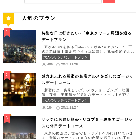
人気のプラン
特別な日に行きたい♪「東京タワー」周辺を巡る
デートプラン
高さ333ｍを誇る日本のシンボル“東京タワー”。正
式名称は日本電波塔です（豆知識）。観光名所である
東京タワー周辺には少しリッチなデートを楽しめるス
大人のリッチなデートプラン
ポット多数です！「記念日や友達の誕生日、日頃頑張
499
2021/11/26
っているご褒美としてリッチなお出掛けを楽しみた
い！」そんな方のために東京タワー周辺のおすすめコ
ースを紹介します！ 【11:30】汐留駅で待ち合わせ
魅力あふれる新宿の名店グルメを楽しむゴージャ
＆地上210ｍのスカイレストランでランチタイム！
スデートコース
まずは汐留駅で待ち合わせ。集合できたら「オリゾン
トウキョウ （HORIZON TOKYO）」に向かいまし
新宿には、美味しいグルメやショッピング、映画
ょう。店舗は汐留駅から徒歩2分ほど、カレッタ汐留
館、夜景、美術館など多彩なデートスポットが存在し
の47階にあります。地上210mカップルシートは全席
ます。今回はそんな魅力あふれる新宿の名店グルメを
大人のリッチなデートプラン
窓際にありプライベート空間を大切にしながら、絶景
楽しむゴージャスデートコースをご紹介します！歌舞
を楽しむ事が出来ます。空中でお食事を楽しむ感覚を
184
2021/11/27
伎町や居酒屋などのイメージが強いですが、まったり
味わえる、東京で一番ロマンチックな時を過ごせるレ
とくつろげるスポットも沢山あります。あなたの特別
ストランです。 オリゾントウキョウ （HORIZON
な日をうまく演出してくれます。 【12:00】新宿駅
リッチにお買い物&ヘリコプター遊覧でゴージャ
TOKYO） 住所：東京都港区東新橋1-8-2 カレッタ
で待ち合わせ＆美味しくて綺麗なばらちらしでゆった
スな休日デートコース
汐留 47F【MAP】 アクセス： 「汐留駅」より徒歩2
りランチタイム！ まずは新宿駅で待ち合わせ。集合
分 営業時間：ランチ11:30 ～ 15:00（L.O 14:00）
できたら「匠 誠」に向かいましょう。新宿駅東南口
東京の夜景は、世界でもトップレベルに輝いていま
ディナー18:00 ～ 22:00（L.O 19:00）
より徒歩1分ほど、新宿ユースビルPAXの6Fにありま
す。贅沢なデートには東京の夜景を活用しない手はあ