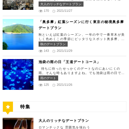
定休日：月曜日、火曜日、水曜日 【13:30】カレッ
す。 ランチタイムは「ばらちらし」のみで、普通盛
りません。今回はリッチにお買い物&ヘリコプター遊
大人のリッチなデートプラン
タ汐留でミュージカルの最高峰「劇団四季」を鑑賞！
りと大盛りが選べるメニューになっています。新鮮な
覧でゴージャスな休日デートコースをご紹介します！
美味しいランチでお腹を満たしたら、多彩なデートが
うにやいくら、海老など30種類以上の種類豊富な具
170
2021/11/27
日常的に乗る機会の少ないヘリコプターは、特別な日
楽しめる人気の複合商業施設「カレッタ汐留」でミュ
材がたっぷり入っており、見た目も一級品です。清潔
をうまく演出してくれますよ。 【12:00】六本木駅
ージカルの最高峰「劇団四季」を鑑賞するのはいかが
感のある空間でゆっくり食事ができますよ。 匠 誠
で待ち合わせ＆気楽に食べられる最高峰フレンチでラ
「奥多摩」紅葉シーズンに行く東京の秘境奥多摩
でしょうか。※オリゾントウキョウ(HORIZON TOK
住所：東京都新宿区新宿4-1-9 新宿ユースビル「PA
ンチタイム！ まずは六本木駅で待ち合わせ。集合で
YO)はカレッタ汐留の中にあります。 ミュージカル
デートプラン
X」 6F【MAP】 アクセス：「新宿駅」東南口より徒
きたら「トレフミヤモト」に向かいましょう。店舗は
の最高峰「劇団四季」を鑑賞し、特別で素敵な世界観
歩1分 営業時間：11:30～13:30(売り切れ仕舞い、1
六本木駅から徒歩2分ほど、六本木通りすぐにありま
秋といえば紅葉のシーズン、一年の中で一番草木が美
に浸ってください♪ 劇団四季 住所：東京都港区東新
8:00～23:00 定休日：祝日・月曜日 【13:30】新宿
す。 トレフミヤモトは、絶品フレンチ料理をお愉し
しく色めくこの季節にピッタリなスポット奥多摩、今
橋1-8-2 カレッタ汐留 1F【MAP】 アクセス： 「汐
御苑で四季折々の自然を眺めながら上質なひと時を♪
みいただけます。料理は全て日替わりで、シェフ拘り
回はそんな奥多摩の大自然を満喫できるデートプラン
留駅」より徒歩2分 営業時間：公演情報をご確認くだ
秋のデートプラン
美味しいランチでお腹を満たしたら、四季折々の自然
の「ソース」の旨味で包まれた繊細な料理との一期一
をご紹介します！ 【11：00】丹三郎、風情ある藁葺
さい 【17:00】四季折々の自然が彩る芝公園でお散
を眺めながら「新宿御苑」で上質なひとときを過ごす
会を味わってください。カジュアルに楽しいひと時を
143
2021/11/29
家屋で絶品そばに舌鼓 東京都の指定歴史建造物とさ
歩リフレッシュ 劇団四季で特別な時間を楽しんだあ
のはいかがでしょうか。新宿御苑は、東京ドーム約1
過ごせるレストランです。 トレフミヤモト 住所：
れている長屋門と、立派な茅葺の母屋を見学するだけ
とは、四季折々の自然が彩る芝公園を散策してリフレ
2個分にも及ぶ広大な敷地面積を有し、日本庭園やイ
東京都港区六本木7-17-20 明泉ビル1F【MAP】 アク
でも来る価値ありの蕎麦の名店「丹三郎」。まずはこ
ッシュしましょう♪カレッタ汐留からタクシーで10
池袋の雨の日「王道デートコース」
ギリス風庭園などが整備されており、四季折々の景色
セス：「六本木駅」より徒歩2分 営業時間：12:00～
ちらでご飯にしましょう！ そばがきは削りたてと思
分、徒歩25分ほどにあります。四季折々の自然とと
を楽しむことができます。和を感じる雰囲気のなか、
13:30(L.O)、18:00～21:30(L.O) 定休日：月曜日、
待ちに待ったせっかくのデートなのにあいにくの
われる、鰹節の薫りをまとったそれは、今まで食べて
もに風情ある景色を楽しむことができます。夕暮れ時
落ち着いた大人のデートを堪能しましょう。 新宿御
第四火曜日 【13:30】東京ミッドタウンで上質なひ
雨。そんな時もありますよね。でも池袋は雨の日でも
たそばがきは何だったの？っていうくらいに別次元の
はとくにおすすめで、東京タワーにオレンジ色がかか
苑 住所：東京都新宿区内藤町11番地【MAP】 アク
と時を♪ 美味しいランチでお腹を満たしたら、洗練さ
楽しめる、雨の日だからこそ行きたいデートスポット
逸品。もっちもちでそばの香りもたっててとても美味
雨のデート
り和み深い時間を演出してくれます。劇団四季を鑑賞
セス：「匠 誠」から徒歩8分 営業時間：9:00～16:0
れた空間で大人のデートを満喫できる「東京ミッドタ
がたくさんあります！今回は、池袋の雨の日王道デー
しい。そばがき目当てにここまで遠路はるばるやって
した後は、お散歩しながら感想を語り合うひと時を設
0（閉園は16:30） 【15:00】新宿ピカデリープラチ
125
2021/11/26
ウン」で上質なひとときを過ごすのはいかがでしょう
トコースをご紹介します。天気が悪いからといってテ
くるお客さんがたくさんいるそうです。 せいろは、
けてみませんか。クリスマスの時期にはイルミネーシ
ナシートでリッチに映画鑑賞 新宿御苑の後はプラチ
か。東京ミッドタウンは、個性的なショップや美術
ンションを下げず、思う存分デートを楽しんじゃいま
一見すると細目で緩そうですがとてもコシが強く最高
ョンが施され、よりいっそう素敵なスポットとなりま
ナシートを予約して贅沢な映画デートはいかがでしょ
館、公園が集結した複合施設です。リッチなショッピ
しょう！ 【12:00】池袋駅で待ち合わせ＆気楽に食
ののど越し。 奥多摩に来たら一度は行くべき名店で
す。 芝公園 住所：東京都港区芝公園1～4丁目【M
うか。新宿ピカデリーは、清潔感あふれる空間が特徴
ングを楽しんだり、美術館でアートに触れたり、緑豊
べられる最高峰フレンチでランチタイム！ まずは池
す。 CHECK！ 丹三郎 住所 ：東京都西多摩郡奥多摩
AP】 アクセス： 「カレッタ汐留」よりタクシー10
で、デートにも打ってつけの映画館です。プラチナシ
かな公園で散歩したりと、多彩な楽しみ方を提供して
袋駅で待ち合わせ。集合できたら「ESPRESSO D W
町丹三郎２６０【MAP】 アクセス：ＪＲ青梅線古里
分、徒歩25分 営業時間：24時間 【18:00】東京タワ
ートを指定すると、最高級の座席やラウンジルーム、
特集
くれます。 東京ミッドタウン 住所：東京都港区赤
ORKS 池袋」に向かいましょう。店舗は池袋駅東口
駅より徒歩１０分 営業時間：11:30〜15:00 【13：0
ーで最高の夕日と夜景を満喫 観光スポットの最後に
ウェルカムドリンクなどの嬉しい特典が付きます。カ
坂9-7-1【MAP】 アクセス：「六本木駅」直結 営業
から徒歩で10分弱ほどQプラザの2階にあります。小
0】鳩ノ巣渓谷で大自然を満喫 絶品のそばでお腹を満
行きたいのは、東京のシンボルとして愛され続ける東
ップルで座れる極上のシートでくつろぎながら映画を
時間：11：00～21：00 【15:30】日本最大の美術館
麦がテーマのカフェ＆バルで、焼きたてパンや打ちた
たした後は大自然に癒されましょう！ 「鳩ノ巣渓谷
京タワー。リッチに特別展望台から東京の街を一望す
楽しんでください。高級な特別感に浸れますよ。 新
でゆったりカフェタイム 東京ミッドタウンの後は日
て生パスタが味わえます。おすすめは、名物の世界一
大人のリッチなデートプラン
（はとのすけいこく）」は、東京都の西部の奥多摩町
る最高の景色を堪能しましょう。スカイツリーが出来
宿ピカデリー 住所：東京都新宿区新宿3-15-15【MA
本最大の美術館「国立新美術館」を訪れてみてはいか
やわららかい食パンのワンハンドレッド！店内の雰囲
にある渓谷です。道路から約40m断崖の下にあり、多
てもなお、東京タワーの幻想的な空間に魅了され多く
P】 アクセス：「新宿御苑」より徒歩10分 営業時
ロマンチックな 雰囲気を味わう
がでしょうか。国立新美術館はコレクションを持た
気よく、カジュアルに楽しいひと時を過ごせますよ。