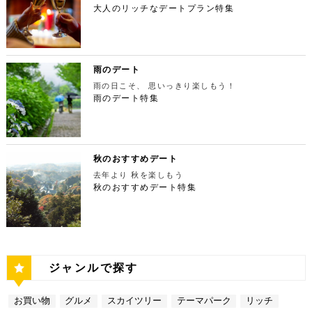
摩川の清流と様々な形をした岩が美しい渓谷を作り出
の人が訪れます。宝石をちりばめたような光り輝く夜
間：上映作品により異なる 【17:45】大パノラマの
大人のリッチなデートプラン特集
ず、国内最大級の展示スペースを活かして多彩な展覧
ESPRESSO D WORKS 池袋 住所：東京都豊島区
しています。 夏場は新緑を楽しむことができ、秋の
景が目の前に広がり、リッチなデートにぴったりのス
夜景を望める穴場のデートスポット 夜が近づいてき
会を開催しています。雰囲気抜群の素敵な空間でリッ
東池袋1-30-3 キュープラザ池袋【MAP】 アクセ
紅葉は絶景。日々の疲れを癒やしたり、リフレッシュ
ポットです。 東京タワー 住所：東京都港区芝公園4
たら行きたいのは、東京都庁展望室です！新宿ピカデ
チなお出掛けを演出してくれますよ。アートももちろ
ス：「池袋駅」東口より徒歩10分 営業時間：ランチ
するにはうってつけの観光スポット。 秋は木々が色
-2-8【MAP】 アクセス： 「芝公園」より徒歩2分 営
リーから徒歩20分ほどにあります。東京の夜景は、
ん、最大12の展覧会を同時開催でき、一度に複数の
11:00 ～ 14:00 ディナー17:00 ～ 21:00
鮮やかに紅葉します。鮮やかな紅葉と多摩川の清流
業時間：展望台9:00～22:00（入場は21:45まで）
世界でもトップレベルに輝いています。贅沢なデート
展示を楽しむことができます。 国立新美術館 住
定休日：無 【13:30】池袋でリゾート気分が味わえ
で、紅葉狩りをしてみてはいかがでしょうか。 吊り
特別展望台9:00～21:30（入場は21:00ま
には東京の夜景を活用しない手はありません。東京タ
所：東京都港区六本木7-22−2【MAP】 アクセス：
る癒しの水族館デート 美味しいランチでお腹を満た
橋の「鳩ノ巣小橋」からの眺めも必見です。吊り橋効
で） 【19:00】東京タワーを眺めながら特別なディ
ワーはもちろん、遠くにお台場やスカイツリーも望め
雨のデート
「東京ミッドタウン」より徒歩3分 営業時間：10：0
したら、天空のオアシスをコンセプトに南国リゾート
果も狙っていきましょう（笑） CHECK！ 鳩ノ巣渓
ナータイムを♪ デートを一日満喫した最後は東京タワ
ます。日常的に見る機会の少ない東京を一望できる夜
0～18：00 【17:45】ヘリコプターで東京の夜景を
をイメージした「サンシャイン水族館」に向かいまし
谷 住所 ： 東京都西多摩郡奥多摩町棚澤【MAP】 ア
雨の日こそ、 思いっきり楽しもう！
ーに最も近いレストラン「Terrace Dining TANGO
景は、特別な日をうまく演出してくれますよ。 東京
一望 最後は東京の夜景を一望できるヘリ遊覧です！
ょう。サンシャイン水族館は、落ち着いた雰囲気のな
クセス：JR青梅線 鳩ノ巣駅より徒歩10分 営業時
（テラスダイニング タンゴ）」で特別なディナー。
雨のデート特集
都庁 住所：東京都新宿区西新宿2-8-1【MAP】 アク
六本木周辺からタクシーで20分ほどの新木場にヘリ
か、海中を散歩しているような気分に浸れます。屋外
間：常時開放 【15：00】自然の神秘！日原鍾乳洞
東京タワーから道路を挟んで向かいにあります。タン
セス：「新宿ピカデリー」から徒歩約20分 営業時
ポートがあります。東京の夜景は、世界でもトップレ
エリアは水と緑に包まれた非日常的な空間が広がりま
日原鍾乳洞は東京都西多摩郡奥多摩町日原にある鍾乳
ゴは、まるで異国にいるかのような感覚を味わうこと
間：9:30～23:00 【19:00】逸品ステーキを楽しむ特
ベルに輝いています。贅沢なデートには東京の夜景を
す。雨の日でも都心にいながらリゾート気分を満喫し
洞で、総延長1270ｍ、高低差134ｍの東京都指定天
ができるダイニングレストランです。おすすめは、お
別なディナータイムを♪ 夜景の美しさの興奮が冷めな
活用しない手はありません。ヘリ遊覧は10分20,000
てくださいね。 サンシャイン水族館 住所：東京都
然記念物で、規模は埼玉県秩父市の龍谷洞と並び関東
口の中でとろけるフォアグラ寿司！東京タワーが見え
い彼女を連れて向かうのは、都庁から徒歩で15分ほ
円台からなので意外とリーズナブルに感じる方も多い
豊島区東池袋3-1【MAP】 アクセス：「ESPRESSO
最大級の鍾乳洞です。 鍾乳洞とは、石灰岩の中にで
る大人な空間で食べるディナーは、きっと特別な思い
どにある最高級ステーキが愉しめるボニュ （Bon.n
のではないでしょうか。日常的に乗る機会の少ないヘ
D WORKS 池袋」より徒歩5分 営業時間：[4月～10
きた洞窟のことで、地下を流れる水が石灰岩の侵食を
秋のおすすめデート
出になること間違いなしです！ Terrace Dining TA
u）。ボニュは、美食家のシェフによる逸品ステーキ
リコプターは、特別な日をうまく演出してくれます
月]10：00～20：00 (入館は19：30) [11
繰り返すことで発達するとされています。天井からつ
NGO 住所：東京都港区芝公園3-5-4渋澤ビル 1F【M
を堪能できるステーキ店です。欠かさずに食べたいお
去年より 秋を楽しもう
よ。 東京タワー 住所：東京都江東区新木場4-7−25
月～2月]10：00～18：00 (入館は17：30) 【15:3
ららのように垂れ下がる鍾乳石は、わずか1センチ伸
AP】 アクセス： 「東京タワー」より徒歩2分 営業時
すすめは、ボニュ焼き！きめ細やかなピンク色のお肉
【MAP】 アクセス：「六本木周辺」からタクシーで
秋のおすすめデート特集
0】雨の日デートには打ってつけの屋内型テーマパー
びるのにおよそ70年もの年月を要するのだとか。 ま
間：【平日】ランチ11：30～15：00(L.O14:00)
は、噛みしめるほどに口の中で旨味が染み出します。
約20分 営業時間：9:00～(詳細はHPにてご確認くだ
ク サンシャイン水族館の後は、池袋サンシャインシ
さに大自然の神秘、まるで異界のような空間に東京で
ディナー17：00～23：30(L.O22:
記念日など、特別な日にぴったりです。 ボニュ（B
さい) 【19:00】東京湾岸の光を間近で楽しむ特別な
ティにある国内最大級の屋内型テーマパーク「ナンジ
あって非日常感を味わえます。 CHECK！ 日原鍾乳
30) 【休日】ランチ11：30～16：00(L.O
on.nu） 住所：東京都渋谷区代々木4-22-17 クイー
ディナータイムを♪ 夜景の美しさの興奮が冷めない彼
ャタウン」へ。ナンジャタウンは、雨の日に打って付
洞 住所 ：東京都西多摩郡奥多摩町日原１０５２【M
15:00) ディナー17：00～23：3
ンズ代々木 1F【MAP】 アクセス：「都庁」から徒
女を連れて向かうのは、ヘリポートからタクシーで1
けのテーマパークです！フロア内はそれぞれコンセプ
AP】 アクセス：日原鍾乳洞行終点下車 徒歩約５分
0(L.O22:30 いかがだったでしょうか？今回は、
歩約15分 営業時間：ランチ12：00～14：00
0分ほどにあるお台場の鉄板焼銀杏。先ほどまで上か
トをもった3つの街で構成されており、個性豊かなア
営業時間：４/１～11/30 午前９時～午後５時 1
記念日などの特別な日に使いたい東京タワー周辺のリ
ディナー 18：00～21:00 定休日：不定休 い
ら眺めていた東京湾岸の光を、今度は間近で楽しみま
トラクションにくわえ、2つのフードテーマパークが
2/１～３/31 午前９時～午後４時30分 【17：00】
ッチなデートプランをご紹介しました。今回ご紹介し
かがだったでしょうか？今回は、魅力あふれる新宿の
す。 カウンターからレインボーブリッジや東京タワ
備わっていることで有名です。ご当地グルメも思う存
奥多摩湖 奥多摩湖は、東京都と山梨県にある人口の
たスポットはどこも素敵で大人なひとときを演出して
ジャンルで探す
名店グルメを楽しむゴージャスデートコースをご紹介
ーが一望できる大きな窓があります。景色を眺めなが
分堪能できます♪ ナンジャタウン 住所：東京都豊島
貯水池です。水道専用の貯水池としては日本最大級の
くれます。是非、思い出に残る素敵な時間をお過ごし
しました。今回ご紹介したスポットはどこも素敵で大
ら進む鉄板焼きのコースはおすすめです。グランドニ
区東池袋3-1−3【MAP】 アクセス：「サンシャイン
規模を誇っています！ 奥多摩でドライブデートする
ください。
人なひとときを演出してくれます。是非、思い出に残
ッコー東京はホテルなので、そのままお泊り…なんて
水族館」より徒歩3分 営業時間：10：00～22：00
なら必ず訪れてほしい奥多摩湖民の水の2割を供給し
る素敵な時間をお過ごしください。
お買い物
グルメ
スカイツリー
テーマパーク
リッチ
コースも素敵ですよね♪ Terrace Dining TANGO
【17:00】ロマンチックな雰囲気で感動と癒しに浸る
ている奥多摩湖ですが、人工物とは思えない美しさが
住所：東京都港区台場2-6-1 グランドニッコー東京