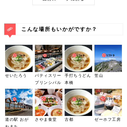
こんな場所もいかがですか？
せいたろう
パティスリー
手打ちうどん
笠山
プリンシパル
本橋
道の駅 おが
さやま食堂
古都
ゼーホフ工房
わまち