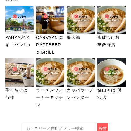
PANZA宮沢
CARVAAN C
梅太郎
飯能つけ麺
湖（パンザ）
RAFTBEER
東飯能店
＆GRILL
手打ちそば
ラーメンウォ
カッパラーメ
狭山そば 所
与作
ーカーキッチ
ンセンター
沢店
ン
検索