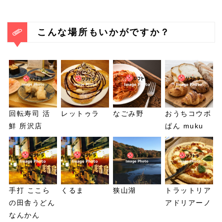
こんな場所もいかがですか？
回転寿司 活
レットゥラ
なごみ野
おうちコウボ
鮮 所沢店
ぱん muku
手打 ここら
くるま
狭山湖
トラットリア
の田舎うどん
アドリアーノ
なんかん