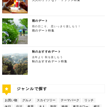
ず、国内最大級の展示スペースを活かして多彩な展覧
ESPRESSO D WORKS 池袋 住所：東京都豊島区
しています。 夏場は新緑を楽しむことができ、秋の
景が目の前に広がり、リッチなデートにぴったりのス
夜景を望める穴場のデートスポット 夜が近づいてき
会を開催しています。雰囲気抜群の素敵な空間でリッ
東池袋1-30-3 キュープラザ池袋【MAP】 アクセ
紅葉は絶景。日々の疲れを癒やしたり、リフレッシュ
ポットです。 東京タワー 住所：東京都港区芝公園4
たら行きたいのは、東京都庁展望室です！新宿ピカデ
チなお出掛けを演出してくれますよ。アートももちろ
ス：「池袋駅」東口より徒歩10分 営業時間：ランチ
するにはうってつけの観光スポット。 秋は木々が色
-2-8【MAP】 アクセス： 「芝公園」より徒歩2分 営
リーから徒歩20分ほどにあります。東京の夜景は、
ん、最大12の展覧会を同時開催でき、一度に複数の
11:00 ～ 14:00 ディナー17:00 ～ 21:00
鮮やかに紅葉します。鮮やかな紅葉と多摩川の清流
業時間：展望台9:00～22:00（入場は21:45まで）
世界でもトップレベルに輝いています。贅沢なデート
展示を楽しむことができます。 国立新美術館 住
定休日：無 【13:30】池袋でリゾート気分が味わえ
で、紅葉狩りをしてみてはいかがでしょうか。 吊り
特別展望台9:00～21:30（入場は21:00ま
には東京の夜景を活用しない手はありません。東京タ
所：東京都港区六本木7-22−2【MAP】 アクセス：
る癒しの水族館デート 美味しいランチでお腹を満た
橋の「鳩ノ巣小橋」からの眺めも必見です。吊り橋効
で） 【19:00】東京タワーを眺めながら特別なディ
ワーはもちろん、遠くにお台場やスカイツリーも望め
雨のデート
「東京ミッドタウン」より徒歩3分 営業時間：10：0
したら、天空のオアシスをコンセプトに南国リゾート
果も狙っていきましょう（笑） CHECK！ 鳩ノ巣渓
ナータイムを♪ デートを一日満喫した最後は東京タワ
ます。日常的に見る機会の少ない東京を一望できる夜
0～18：00 【17:45】ヘリコプターで東京の夜景を
をイメージした「サンシャイン水族館」に向かいまし
谷 住所 ： 東京都西多摩郡奥多摩町棚澤【MAP】 ア
雨の日こそ、 思いっきり楽しもう！
ーに最も近いレストラン「Terrace Dining TANGO
景は、特別な日をうまく演出してくれますよ。 東京
一望 最後は東京の夜景を一望できるヘリ遊覧です！
ょう。サンシャイン水族館は、落ち着いた雰囲気のな
クセス：JR青梅線 鳩ノ巣駅より徒歩10分 営業時
（テラスダイニング タンゴ）」で特別なディナー。
雨のデート特集
都庁 住所：東京都新宿区西新宿2-8-1【MAP】 アク
六本木周辺からタクシーで20分ほどの新木場にヘリ
か、海中を散歩しているような気分に浸れます。屋外
間：常時開放 【15：00】自然の神秘！日原鍾乳洞
東京タワーから道路を挟んで向かいにあります。タン
セス：「新宿ピカデリー」から徒歩約20分 営業時
ポートがあります。東京の夜景は、世界でもトップレ
エリアは水と緑に包まれた非日常的な空間が広がりま
日原鍾乳洞は東京都西多摩郡奥多摩町日原にある鍾乳
ゴは、まるで異国にいるかのような感覚を味わうこと
間：9:30～23:00 【19:00】逸品ステーキを楽しむ特
ベルに輝いています。贅沢なデートには東京の夜景を
す。雨の日でも都心にいながらリゾート気分を満喫し
洞で、総延長1270ｍ、高低差134ｍの東京都指定天
ができるダイニングレストランです。おすすめは、お
別なディナータイムを♪ 夜景の美しさの興奮が冷めな
活用しない手はありません。ヘリ遊覧は10分20,000
てくださいね。 サンシャイン水族館 住所：東京都
然記念物で、規模は埼玉県秩父市の龍谷洞と並び関東
口の中でとろけるフォアグラ寿司！東京タワーが見え
い彼女を連れて向かうのは、都庁から徒歩で15分ほ
円台からなので意外とリーズナブルに感じる方も多い
豊島区東池袋3-1【MAP】 アクセス：「ESPRESSO
最大級の鍾乳洞です。 鍾乳洞とは、石灰岩の中にで
る大人な空間で食べるディナーは、きっと特別な思い
どにある最高級ステーキが愉しめるボニュ （Bon.n
のではないでしょうか。日常的に乗る機会の少ないヘ
D WORKS 池袋」より徒歩5分 営業時間：[4月～10
きた洞窟のことで、地下を流れる水が石灰岩の侵食を
秋のおすすめデート
出になること間違いなしです！ Terrace Dining TA
u）。ボニュは、美食家のシェフによる逸品ステーキ
リコプターは、特別な日をうまく演出してくれます
月]10：00～20：00 (入館は19：30) [11
繰り返すことで発達するとされています。天井からつ
NGO 住所：東京都港区芝公園3-5-4渋澤ビル 1F【M
を堪能できるステーキ店です。欠かさずに食べたいお
去年より 秋を楽しもう
よ。 東京タワー 住所：東京都江東区新木場4-7−25
月～2月]10：00～18：00 (入館は17：30) 【15:3
ららのように垂れ下がる鍾乳石は、わずか1センチ伸
AP】 アクセス： 「東京タワー」より徒歩2分 営業時
すすめは、ボニュ焼き！きめ細やかなピンク色のお肉
【MAP】 アクセス：「六本木周辺」からタクシーで
秋のおすすめデート特集
0】雨の日デートには打ってつけの屋内型テーマパー
びるのにおよそ70年もの年月を要するのだとか。 ま
間：【平日】ランチ11：30～15：00(L.O14:00)
は、噛みしめるほどに口の中で旨味が染み出します。
約20分 営業時間：9:00～(詳細はHPにてご確認くだ
ク サンシャイン水族館の後は、池袋サンシャインシ
さに大自然の神秘、まるで異界のような空間に東京で
ディナー17：00～23：30(L.O22:
記念日など、特別な日にぴったりです。 ボニュ（B
さい) 【19:00】東京湾岸の光を間近で楽しむ特別な
ティにある国内最大級の屋内型テーマパーク「ナンジ
あって非日常感を味わえます。 CHECK！ 日原鍾乳
30) 【休日】ランチ11：30～16：00(L.O
on.nu） 住所：東京都渋谷区代々木4-22-17 クイー
ディナータイムを♪ 夜景の美しさの興奮が冷めない彼
ャタウン」へ。ナンジャタウンは、雨の日に打って付
洞 住所 ：東京都西多摩郡奥多摩町日原１０５２【M
15:00) ディナー17：00～23：3
ンズ代々木 1F【MAP】 アクセス：「都庁」から徒
女を連れて向かうのは、ヘリポートからタクシーで1
けのテーマパークです！フロア内はそれぞれコンセプ
AP】 アクセス：日原鍾乳洞行終点下車 徒歩約５分
0(L.O22:30 いかがだったでしょうか？今回は、
歩約15分 営業時間：ランチ12：00～14：00
0分ほどにあるお台場の鉄板焼銀杏。先ほどまで上か
トをもった3つの街で構成されており、個性豊かなア
営業時間：４/１～11/30 午前９時～午後５時 1
記念日などの特別な日に使いたい東京タワー周辺のリ
ディナー 18：00～21:00 定休日：不定休 い
ら眺めていた東京湾岸の光を、今度は間近で楽しみま
トラクションにくわえ、2つのフードテーマパークが
2/１～３/31 午前９時～午後４時30分 【17：00】
ッチなデートプランをご紹介しました。今回ご紹介し
かがだったでしょうか？今回は、魅力あふれる新宿の
す。 カウンターからレインボーブリッジや東京タワ
備わっていることで有名です。ご当地グルメも思う存
奥多摩湖 奥多摩湖は、東京都と山梨県にある人口の
たスポットはどこも素敵で大人なひとときを演出して
ジャンルで探す
名店グルメを楽しむゴージャスデートコースをご紹介
ーが一望できる大きな窓があります。景色を眺めなが
分堪能できます♪ ナンジャタウン 住所：東京都豊島
貯水池です。水道専用の貯水池としては日本最大級の
くれます。是非、思い出に残る素敵な時間をお過ごし
しました。今回ご紹介したスポットはどこも素敵で大
ら進む鉄板焼きのコースはおすすめです。グランドニ
区東池袋3-1−3【MAP】 アクセス：「サンシャイン
規模を誇っています！ 奥多摩でドライブデートする
ください。
人なひとときを演出してくれます。是非、思い出に残
ッコー東京はホテルなので、そのままお泊り…なんて
水族館」より徒歩3分 営業時間：10：00～22：00
なら必ず訪れてほしい奥多摩湖民の水の2割を供給し
る素敵な時間をお過ごしください。
お買い物
グルメ
スカイツリー
テーマパーク
リッチ
コースも素敵ですよね♪ Terrace Dining TANGO
【17:00】ロマンチックな雰囲気で感動と癒しに浸る
ている奥多摩湖ですが、人工物とは思えない美しさが
住所：東京都港区台場2-6-1 グランドニッコー東京
プラネタリウム 最後に行きたいのは同じくサンシャ
あります。 湖畔には様々な見どころや観光施設があ
休日
品川
夜景
大人
新宿
映画
東京タワー
横浜