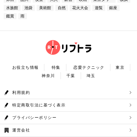
台場 30F【MAP】 アクセス：「新木場ヘリポート」
インシティにある、「コニカミノルタプラネタリウム
り、首都圏のオアシスとして親しまれています。 CH
からタクシーで10分 営業時間：ランチ11：30～1
満天」。ドームスクリーン全天に吸い込まれそうなほ
ECK！ 奥多摩湖 住所 ：MAP アクセス： 営業時
水族館
池袋
美術館
自然
花火大会
遊覧
銀座
4：30(L.O) ディナー17：00～22：00(L.
どの星空が広がり、まるで宇宙に飛び出したかのよう
間：常時開放 【18：30】奥多摩温泉 もえぎの湯 大
0) 定休日：木曜日 いかがだったでしょうか？今
な圧倒的な臨場感を体験することができます。ロマン
鑑賞
雨
自然の新鮮な空気とマイナスイオンを身体中に取り込
回は、リッチにお買い物&ヘリコプター遊覧でゴージ
チックな雰囲気のなか、感動と癒しに浸るプラネタリ
んだら、最後は温泉で疲れを癒しましょう。もえぎの
ャスな休日デートコースをご紹介しました。今回ご紹
ウムデートを満喫しましょう。特別なひと時を演出し
湯は奥多摩の地下深く、日本最古の地層といわれる古
介したスポットはどこも素敵で大人なひとときを演出
てくれますよ。 コニカミノルタプラネタリウム満天
生層より湧き出る奥多摩温泉の源泉100%の温泉で
してくれます。是非、思い出に残る素敵な時間をお過
住所：東京都豊島区東池袋3-1−3【MAP】 アクセ
す。露天風呂から多摩川の清流と山なみを望み、四季
ごしください。
ス：「ナンジャタウン」から徒歩2分 営業時間：11:
折々の風情をお楽しみいただけます。 食事処もあり
00～20:00 【19:00】有頂天するほど美味いハンバー
ますので、湯上りにリラックスしたらそのままご飯も
グでディナータイム♪ 雨の日デートを満喫した最後
頂けます。 奥多摩産の食材を使った料理が並び温泉
は、コニカミノルタプラネタリウム満天から徒歩8分
とごはんで疲れも癒されるかと思います。 CHECK！
のところにある洋食店「ウチョウテン」でディナータ
奥多摩温泉 もえぎの湯 住所 ：東京都西多摩郡奥多摩
イム。こちらは正統派のハンバーグを高コスパで食べ
町氷川119-1【MAP】 アクセス：奥多摩徒歩15分 営
られる人気店です。店名通りまさに有頂天になれる美
業時間：9：30～21：30まで 【まとめ】 いかがでし
お役立ち情報
特集
恋愛テクニック
東京
味しさという、口コミも多いです。注文を受けてから
たでしょうか。今回は秋の自然を満喫できる奥多摩デ
焼き始めるので、できたての熱々のハンバーグがいた
神奈川
千葉
埼玉
ートプランをご紹介させていただきました。大自然に
だけます。店内はテーブル席16席、カウンター席4席
囲まれ心身をリフレッシュして。一日歩き回った体を
あります。 ウチョウテン 住所：東京都豊島区南池
温泉で癒していただく奥多摩を存分に堪能できるかと
袋2-36-10【MAP】 アクセス：「コニカミノルタ満
思います。 是非休日のお出かけに参考にしていただ
利用規約
天」から徒歩9分 営業時間：ランチ11:30～14:30
ければ幸いです。
ディナー18:00～20:45 いかがだったで
しょうか？今回は、池袋の雨の日王道デートコースを
特定商取引法に基づく表示
ご紹介しました。今回ご紹介したスポットはどこも素
敵で大人なひとときを演出してくれます。是非思い出
に残る素敵な時間をお過ごしください。
プライバシーポリシー
運営会社