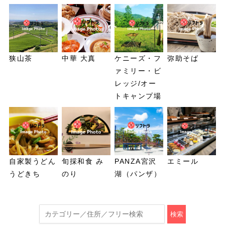
狭山茶
中華 大真
ケニーズ・フ
弥助そば
ァミリー・ビ
レッジ/オー
トキャンプ場
自家製うどん
旬採和食 み
PANZA宮沢
エミール
うどきち
のり
湖（パンザ）
検索