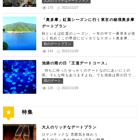
大人のリッチなデートプラン
タ汐留でミュージカルの最高峰「劇団四季」を鑑賞！
りと大盛りが選べるメニューになっています。新鮮な
覧でゴージャスな休日デートコースをご紹介します！
美味しいランチでお腹を満たしたら、多彩なデートが
うにやいくら、海老など30種類以上の種類豊富な具
170
2021/11/27
日常的に乗る機会の少ないヘリコプターは、特別な日
楽しめる人気の複合商業施設「カレッタ汐留」でミュ
材がたっぷり入っており、見た目も一級品です。清潔
をうまく演出してくれますよ。 【12:00】六本木駅
ージカルの最高峰「劇団四季」を鑑賞するのはいかが
感のある空間でゆっくり食事ができますよ。 匠 誠
で待ち合わせ＆気楽に食べられる最高峰フレンチでラ
「奥多摩」紅葉シーズンに行く東京の秘境奥多摩
でしょうか。※オリゾントウキョウ(HORIZON TOK
住所：東京都新宿区新宿4-1-9 新宿ユースビル「PA
ンチタイム！ まずは六本木駅で待ち合わせ。集合で
YO)はカレッタ汐留の中にあります。 ミュージカル
デートプラン
X」 6F【MAP】 アクセス：「新宿駅」東南口より徒
きたら「トレフミヤモト」に向かいましょう。店舗は
の最高峰「劇団四季」を鑑賞し、特別で素敵な世界観
歩1分 営業時間：11:30～13:30(売り切れ仕舞い、1
六本木駅から徒歩2分ほど、六本木通りすぐにありま
秋といえば紅葉のシーズン、一年の中で一番草木が美
に浸ってください♪ 劇団四季 住所：東京都港区東新
8:00～23:00 定休日：祝日・月曜日 【13:30】新宿
す。 トレフミヤモトは、絶品フレンチ料理をお愉し
しく色めくこの季節にピッタリなスポット奥多摩、今
橋1-8-2 カレッタ汐留 1F【MAP】 アクセス： 「汐
御苑で四季折々の自然を眺めながら上質なひと時を♪
みいただけます。料理は全て日替わりで、シェフ拘り
回はそんな奥多摩の大自然を満喫できるデートプラン
留駅」より徒歩2分 営業時間：公演情報をご確認くだ
秋のデートプラン
美味しいランチでお腹を満たしたら、四季折々の自然
の「ソース」の旨味で包まれた繊細な料理との一期一
をご紹介します！ 【11：00】丹三郎、風情ある藁葺
さい 【17:00】四季折々の自然が彩る芝公園でお散
を眺めながら「新宿御苑」で上質なひとときを過ごす
会を味わってください。カジュアルに楽しいひと時を
143
2021/11/29
家屋で絶品そばに舌鼓 東京都の指定歴史建造物とさ
歩リフレッシュ 劇団四季で特別な時間を楽しんだあ
のはいかがでしょうか。新宿御苑は、東京ドーム約1
過ごせるレストランです。 トレフミヤモト 住所：
れている長屋門と、立派な茅葺の母屋を見学するだけ
とは、四季折々の自然が彩る芝公園を散策してリフレ
2個分にも及ぶ広大な敷地面積を有し、日本庭園やイ
東京都港区六本木7-17-20 明泉ビル1F【MAP】 アク
でも来る価値ありの蕎麦の名店「丹三郎」。まずはこ
ッシュしましょう♪カレッタ汐留からタクシーで10
池袋の雨の日「王道デートコース」
ギリス風庭園などが整備されており、四季折々の景色
セス：「六本木駅」より徒歩2分 営業時間：12:00～
ちらでご飯にしましょう！ そばがきは削りたてと思
分、徒歩25分ほどにあります。四季折々の自然とと
を楽しむことができます。和を感じる雰囲気のなか、
13:30(L.O)、18:00～21:30(L.O) 定休日：月曜日、
待ちに待ったせっかくのデートなのにあいにくの
われる、鰹節の薫りをまとったそれは、今まで食べて
もに風情ある景色を楽しむことができます。夕暮れ時
落ち着いた大人のデートを堪能しましょう。 新宿御
第四火曜日 【13:30】東京ミッドタウンで上質なひ
雨。そんな時もありますよね。でも池袋は雨の日でも
たそばがきは何だったの？っていうくらいに別次元の
はとくにおすすめで、東京タワーにオレンジ色がかか
苑 住所：東京都新宿区内藤町11番地【MAP】 アク
と時を♪ 美味しいランチでお腹を満たしたら、洗練さ
楽しめる、雨の日だからこそ行きたいデートスポット
逸品。もっちもちでそばの香りもたっててとても美味
雨のデート
り和み深い時間を演出してくれます。劇団四季を鑑賞
セス：「匠 誠」から徒歩8分 営業時間：9:00～16:0
れた空間で大人のデートを満喫できる「東京ミッドタ
がたくさんあります！今回は、池袋の雨の日王道デー
しい。そばがき目当てにここまで遠路はるばるやって
した後は、お散歩しながら感想を語り合うひと時を設
0（閉園は16:30） 【15:00】新宿ピカデリープラチ
125
2021/11/26
ウン」で上質なひとときを過ごすのはいかがでしょう
トコースをご紹介します。天気が悪いからといってテ
くるお客さんがたくさんいるそうです。 せいろは、
けてみませんか。クリスマスの時期にはイルミネーシ
ナシートでリッチに映画鑑賞 新宿御苑の後はプラチ
か。東京ミッドタウンは、個性的なショップや美術
ンションを下げず、思う存分デートを楽しんじゃいま
一見すると細目で緩そうですがとてもコシが強く最高
ョンが施され、よりいっそう素敵なスポットとなりま
ナシートを予約して贅沢な映画デートはいかがでしょ
館、公園が集結した複合施設です。リッチなショッピ
しょう！ 【12:00】池袋駅で待ち合わせ＆気楽に食
ののど越し。 奥多摩に来たら一度は行くべき名店で
す。 芝公園 住所：東京都港区芝公園1～4丁目【M
うか。新宿ピカデリーは、清潔感あふれる空間が特徴
ングを楽しんだり、美術館でアートに触れたり、緑豊
べられる最高峰フレンチでランチタイム！ まずは池
す。 CHECK！ 丹三郎 住所 ：東京都西多摩郡奥多摩
AP】 アクセス： 「カレッタ汐留」よりタクシー10
で、デートにも打ってつけの映画館です。プラチナシ
かな公園で散歩したりと、多彩な楽しみ方を提供して
袋駅で待ち合わせ。集合できたら「ESPRESSO D W
町丹三郎２６０【MAP】 アクセス：ＪＲ青梅線古里
分、徒歩25分 営業時間：24時間 【18:00】東京タワ
ートを指定すると、最高級の座席やラウンジルーム、
特集
くれます。 東京ミッドタウン 住所：東京都港区赤
ORKS 池袋」に向かいましょう。店舗は池袋駅東口
駅より徒歩１０分 営業時間：11:30〜15:00 【13：0
ーで最高の夕日と夜景を満喫 観光スポットの最後に
ウェルカムドリンクなどの嬉しい特典が付きます。カ
坂9-7-1【MAP】 アクセス：「六本木駅」直結 営業
から徒歩で10分弱ほどQプラザの2階にあります。小
0】鳩ノ巣渓谷で大自然を満喫 絶品のそばでお腹を満
行きたいのは、東京のシンボルとして愛され続ける東
ップルで座れる極上のシートでくつろぎながら映画を
時間：11：00～21：00 【15:30】日本最大の美術館
麦がテーマのカフェ＆バルで、焼きたてパンや打ちた
たした後は大自然に癒されましょう！ 「鳩ノ巣渓谷
京タワー。リッチに特別展望台から東京の街を一望す
楽しんでください。高級な特別感に浸れますよ。 新
でゆったりカフェタイム 東京ミッドタウンの後は日
て生パスタが味わえます。おすすめは、名物の世界一
大人のリッチなデートプラン
（はとのすけいこく）」は、東京都の西部の奥多摩町
る最高の景色を堪能しましょう。スカイツリーが出来
宿ピカデリー 住所：東京都新宿区新宿3-15-15【MA
本最大の美術館「国立新美術館」を訪れてみてはいか
やわららかい食パンのワンハンドレッド！店内の雰囲
にある渓谷です。道路から約40m断崖の下にあり、多
てもなお、東京タワーの幻想的な空間に魅了され多く
P】 アクセス：「新宿御苑」より徒歩10分 営業時
ロマンチックな 雰囲気を味わう
がでしょうか。国立新美術館はコレクションを持た
気よく、カジュアルに楽しいひと時を過ごせますよ。
摩川の清流と様々な形をした岩が美しい渓谷を作り出
の人が訪れます。宝石をちりばめたような光り輝く夜
間：上映作品により異なる 【17:45】大パノラマの
大人のリッチなデートプラン特集