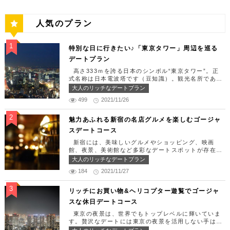
人気のプラン
特別な日に行きたい♪「東京タワー」周辺を巡る
デートプラン
高さ333ｍを誇る日本のシンボル“東京タワー”。正
式名称は日本電波塔です（豆知識）。観光名所である
東京タワー周辺には少しリッチなデートを楽しめるス
大人のリッチなデートプラン
ポット多数です！「記念日や友達の誕生日、日頃頑張
499
2021/11/26
っているご褒美としてリッチなお出掛けを楽しみた
い！」そんな方のために東京タワー周辺のおすすめコ
ースを紹介します！ 【11:30】汐留駅で待ち合わせ
魅力あふれる新宿の名店グルメを楽しむゴージャ
＆地上210ｍのスカイレストランでランチタイム！
スデートコース
まずは汐留駅で待ち合わせ。集合できたら「オリゾン
トウキョウ （HORIZON TOKYO）」に向かいまし
新宿には、美味しいグルメやショッピング、映画
ょう。店舗は汐留駅から徒歩2分ほど、カレッタ汐留
館、夜景、美術館など多彩なデートスポットが存在し
の47階にあります。地上210mカップルシートは全席
ます。今回はそんな魅力あふれる新宿の名店グルメを
大人のリッチなデートプラン
窓際にありプライベート空間を大切にしながら、絶景
楽しむゴージャスデートコースをご紹介します！歌舞
を楽しむ事が出来ます。空中でお食事を楽しむ感覚を
184
2021/11/27
伎町や居酒屋などのイメージが強いですが、まったり
味わえる、東京で一番ロマンチックな時を過ごせるレ
とくつろげるスポットも沢山あります。あなたの特別
ストランです。 オリゾントウキョウ （HORIZON
な日をうまく演出してくれます。 【12:00】新宿駅
リッチにお買い物&ヘリコプター遊覧でゴージャ
TOKYO） 住所：東京都港区東新橋1-8-2 カレッタ
で待ち合わせ＆美味しくて綺麗なばらちらしでゆった
スな休日デートコース
汐留 47F【MAP】 アクセス： 「汐留駅」より徒歩2
りランチタイム！ まずは新宿駅で待ち合わせ。集合
分 営業時間：ランチ11:30 ～ 15:00（L.O 14:00）
できたら「匠 誠」に向かいましょう。新宿駅東南口
東京の夜景は、世界でもトップレベルに輝いていま
ディナー18:00 ～ 22:00（L.O 19:00）
より徒歩1分ほど、新宿ユースビルPAXの6Fにありま
す。贅沢なデートには東京の夜景を活用しない手はあ
定休日：月曜日、火曜日、水曜日 【13:30】カレッ
す。 ランチタイムは「ばらちらし」のみで、普通盛
りません。今回はリッチにお買い物&ヘリコプター遊