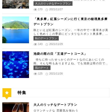
定休日：月曜日、火曜日、水曜日 【13:30】カレッ
す。 ランチタイムは「ばらちらし」のみで、普通盛
りません。今回はリッチにお買い物&ヘリコプター遊
大人のリッチなデートプラン
タ汐留でミュージカルの最高峰「劇団四季」を鑑賞！
りと大盛りが選べるメニューになっています。新鮮な
覧でゴージャスな休日デートコースをご紹介します！
美味しいランチでお腹を満たしたら、多彩なデートが
うにやいくら、海老など30種類以上の種類豊富な具
170
2021/11/27
日常的に乗る機会の少ないヘリコプターは、特別な日
楽しめる人気の複合商業施設「カレッタ汐留」でミュ
材がたっぷり入っており、見た目も一級品です。清潔
をうまく演出してくれますよ。 【12:00】六本木駅
ージカルの最高峰「劇団四季」を鑑賞するのはいかが
感のある空間でゆっくり食事ができますよ。 匠 誠
で待ち合わせ＆気楽に食べられる最高峰フレンチでラ
「奥多摩」紅葉シーズンに行く東京の秘境奥多摩
でしょうか。※オリゾントウキョウ(HORIZON TOK
住所：東京都新宿区新宿4-1-9 新宿ユースビル「PA
ンチタイム！ まずは六本木駅で待ち合わせ。集合で
YO)はカレッタ汐留の中にあります。 ミュージカル
デートプラン
X」 6F【MAP】 アクセス：「新宿駅」東南口より徒
きたら「トレフミヤモト」に向かいましょう。店舗は
の最高峰「劇団四季」を鑑賞し、特別で素敵な世界観
歩1分 営業時間：11:30～13:30(売り切れ仕舞い、1
六本木駅から徒歩2分ほど、六本木通りすぐにありま
秋といえば紅葉のシーズン、一年の中で一番草木が美
に浸ってください♪ 劇団四季 住所：東京都港区東新
8:00～23:00 定休日：祝日・月曜日 【13:30】新宿
す。 トレフミヤモトは、絶品フレンチ料理をお愉し
しく色めくこの季節にピッタリなスポット奥多摩、今
橋1-8-2 カレッタ汐留 1F【MAP】 アクセス： 「汐
御苑で四季折々の自然を眺めながら上質なひと時を♪
みいただけます。料理は全て日替わりで、シェフ拘り
回はそんな奥多摩の大自然を満喫できるデートプラン
留駅」より徒歩2分 営業時間：公演情報をご確認くだ
秋のデートプラン
美味しいランチでお腹を満たしたら、四季折々の自然
の「ソース」の旨味で包まれた繊細な料理との一期一
をご紹介します！ 【11：00】丹三郎、風情ある藁葺
さい 【17:00】四季折々の自然が彩る芝公園でお散
を眺めながら「新宿御苑」で上質なひとときを過ごす
会を味わってください。カジュアルに楽しいひと時を
143
2021/11/29
家屋で絶品そばに舌鼓 東京都の指定歴史建造物とさ
歩リフレッシュ 劇団四季で特別な時間を楽しんだあ
のはいかがでしょうか。新宿御苑は、東京ドーム約1
過ごせるレストランです。 トレフミヤモト 住所：
れている長屋門と、立派な茅葺の母屋を見学するだけ
とは、四季折々の自然が彩る芝公園を散策してリフレ
2個分にも及ぶ広大な敷地面積を有し、日本庭園やイ
東京都港区六本木7-17-20 明泉ビル1F【MAP】 アク
でも来る価値ありの蕎麦の名店「丹三郎」。まずはこ
ッシュしましょう♪カレッタ汐留からタクシーで10
池袋の雨の日「王道デートコース」
ギリス風庭園などが整備されており、四季折々の景色
セス：「六本木駅」より徒歩2分 営業時間：12:00～
ちらでご飯にしましょう！ そばがきは削りたてと思
分、徒歩25分ほどにあります。四季折々の自然とと
を楽しむことができます。和を感じる雰囲気のなか、
13:30(L.O)、18:00～21:30(L.O) 定休日：月曜日、
待ちに待ったせっかくのデートなのにあいにくの
われる、鰹節の薫りをまとったそれは、今まで食べて
もに風情ある景色を楽しむことができます。夕暮れ時
落ち着いた大人のデートを堪能しましょう。 新宿御
第四火曜日 【13:30】東京ミッドタウンで上質なひ
雨。そんな時もありますよね。でも池袋は雨の日でも
たそばがきは何だったの？っていうくらいに別次元の
はとくにおすすめで、東京タワーにオレンジ色がかか
苑 住所：東京都新宿区内藤町11番地【MAP】 アク
と時を♪ 美味しいランチでお腹を満たしたら、洗練さ
楽しめる、雨の日だからこそ行きたいデートスポット
逸品。もっちもちでそばの香りもたっててとても美味
雨のデート
り和み深い時間を演出してくれます。劇団四季を鑑賞
セス：「匠 誠」から徒歩8分 営業時間：9:00～16:0
れた空間で大人のデートを満喫できる「東京ミッドタ
がたくさんあります！今回は、池袋の雨の日王道デー
しい。そばがき目当てにここまで遠路はるばるやって
した後は、お散歩しながら感想を語り合うひと時を設
0（閉園は16:30） 【15:00】新宿ピカデリープラチ
125
2021/11/26
ウン」で上質なひとときを過ごすのはいかがでしょう
トコースをご紹介します。天気が悪いからといってテ
くるお客さんがたくさんいるそうです。 せいろは、
けてみませんか。クリスマスの時期にはイルミネーシ
ナシートでリッチに映画鑑賞 新宿御苑の後はプラチ
か。東京ミッドタウンは、個性的なショップや美術
ンションを下げず、思う存分デートを楽しんじゃいま
一見すると細目で緩そうですがとてもコシが強く最高
ョンが施され、よりいっそう素敵なスポットとなりま
ナシートを予約して贅沢な映画デートはいかがでしょ
館、公園が集結した複合施設です。リッチなショッピ
しょう！ 【12:00】池袋駅で待ち合わせ＆気楽に食
ののど越し。 奥多摩に来たら一度は行くべき名店で
す。 芝公園 住所：東京都港区芝公園1～4丁目【M
うか。新宿ピカデリーは、清潔感あふれる空間が特徴
ングを楽しんだり、美術館でアートに触れたり、緑豊
べられる最高峰フレンチでランチタイム！ まずは池
す。 CHECK！ 丹三郎 住所 ：東京都西多摩郡奥多摩
AP】 アクセス： 「カレッタ汐留」よりタクシー10
で、デートにも打ってつけの映画館です。プラチナシ
かな公園で散歩したりと、多彩な楽しみ方を提供して
袋駅で待ち合わせ。集合できたら「ESPRESSO D W
町丹三郎２６０【MAP】 アクセス：ＪＲ青梅線古里
分、徒歩25分 営業時間：24時間 【18:00】東京タワ
ートを指定すると、最高級の座席やラウンジルーム、
特集
くれます。 東京ミッドタウン 住所：東京都港区赤
ORKS 池袋」に向かいましょう。店舗は池袋駅東口
駅より徒歩１０分 営業時間：11:30〜15:00 【13：0
ーで最高の夕日と夜景を満喫 観光スポットの最後に
ウェルカムドリンクなどの嬉しい特典が付きます。カ
坂9-7-1【MAP】 アクセス：「六本木駅」直結 営業
から徒歩で10分弱ほどQプラザの2階にあります。小
0】鳩ノ巣渓谷で大自然を満喫 絶品のそばでお腹を満
行きたいのは、東京のシンボルとして愛され続ける東
ップルで座れる極上のシートでくつろぎながら映画を
時間：11：00～21：00 【15:30】日本最大の美術館
麦がテーマのカフェ＆バルで、焼きたてパンや打ちた
たした後は大自然に癒されましょう！ 「鳩ノ巣渓谷
京タワー。リッチに特別展望台から東京の街を一望す
楽しんでください。高級な特別感に浸れますよ。 新
でゆったりカフェタイム 東京ミッドタウンの後は日
て生パスタが味わえます。おすすめは、名物の世界一
大人のリッチなデートプラン
（はとのすけいこく）」は、東京都の西部の奥多摩町
る最高の景色を堪能しましょう。スカイツリーが出来
宿ピカデリー 住所：東京都新宿区新宿3-15-15【MA
本最大の美術館「国立新美術館」を訪れてみてはいか
やわららかい食パンのワンハンドレッド！店内の雰囲
にある渓谷です。道路から約40m断崖の下にあり、多
てもなお、東京タワーの幻想的な空間に魅了され多く
P】 アクセス：「新宿御苑」より徒歩10分 営業時
ロマンチックな 雰囲気を味わう
がでしょうか。国立新美術館はコレクションを持た
気よく、カジュアルに楽しいひと時を過ごせますよ。