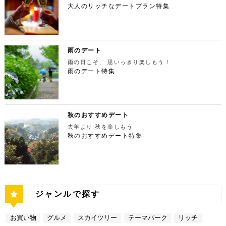
摩川の清流と様々な形をした岩が美しい渓谷を作り出
の人が訪れます。宝石をちりばめたような光り輝く夜
間：上映作品により異なる 【17:45】大パノラマの
大人のリッチなデートプラン特集
ず、国内最大級の展示スペースを活かして多彩な展覧
ESPRESSO D WORKS 池袋 住所：東京都豊島区
しています。 夏場は新緑を楽しむことができ、秋の
景が目の前に広がり、リッチなデートにぴったりのス
夜景を望める穴場のデートスポット 夜が近づいてき
会を開催しています。雰囲気抜群の素敵な空間でリッ
東池袋1-30-3 キュープラザ池袋【MAP】 アクセ
紅葉は絶景。日々の疲れを癒やしたり、リフレッシュ
ポットです。 東京タワー 住所：東京都港区芝公園4
たら行きたいのは、東京都庁展望室です！新宿ピカデ
チなお出掛けを演出してくれますよ。アートももちろ
ス：「池袋駅」東口より徒歩10分 営業時間：ランチ
するにはうってつけの観光スポット。 秋は木々が色
-2-8【MAP】 アクセス： 「芝公園」より徒歩2分 営
リーから徒歩20分ほどにあります。東京の夜景は、
ん、最大12の展覧会を同時開催でき、一度に複数の
11:00 ～ 14:00 ディナー17:00 ～ 21:00
鮮やかに紅葉します。鮮やかな紅葉と多摩川の清流
業時間：展望台9:00～22:00（入場は21:45まで）
世界でもトップレベルに輝いています。贅沢なデート
展示を楽しむことができます。 国立新美術館 住
定休日：無 【13:30】池袋でリゾート気分が味わえ
で、紅葉狩りをしてみてはいかがでしょうか。 吊り
特別展望台9:00～21:30（入場は21:00ま
には東京の夜景を活用しない手はありません。東京タ
所：東京都港区六本木7-22−2【MAP】 アクセス：
る癒しの水族館デート 美味しいランチでお腹を満た
橋の「鳩ノ巣小橋」からの眺めも必見です。吊り橋効
で） 【19:00】東京タワーを眺めながら特別なディ
ワーはもちろん、遠くにお台場やスカイツリーも望め
雨のデート
「東京ミッドタウン」より徒歩3分 営業時間：10：0
したら、天空のオアシスをコンセプトに南国リゾート
果も狙っていきましょう（笑） CHECK！ 鳩ノ巣渓
ナータイムを♪ デートを一日満喫した最後は東京タワ
ます。日常的に見る機会の少ない東京を一望できる夜
0～18：00 【17:45】ヘリコプターで東京の夜景を
をイメージした「サンシャイン水族館」に向かいまし
谷 住所 ： 東京都西多摩郡奥多摩町棚澤【MAP】 ア
雨の日こそ、 思いっきり楽しもう！
ーに最も近いレストラン「Terrace Dining TANGO
景は、特別な日をうまく演出してくれますよ。 東京
一望 最後は東京の夜景を一望できるヘリ遊覧です！
ょう。サンシャイン水族館は、落ち着いた雰囲気のな
クセス：JR青梅線 鳩ノ巣駅より徒歩10分 営業時
（テラスダイニング タンゴ）」で特別なディナー。
雨のデート特集
都庁 住所：東京都新宿区西新宿2-8-1【MAP】 アク
六本木周辺からタクシーで20分ほどの新木場にヘリ
か、海中を散歩しているような気分に浸れます。屋外
間：常時開放 【15：00】自然の神秘！日原鍾乳洞
東京タワーから道路を挟んで向かいにあります。タン
セス：「新宿ピカデリー」から徒歩約20分 営業時
ポートがあります。東京の夜景は、世界でもトップレ
エリアは水と緑に包まれた非日常的な空間が広がりま
日原鍾乳洞は東京都西多摩郡奥多摩町日原にある鍾乳
ゴは、まるで異国にいるかのような感覚を味わうこと
間：9:30～23:00 【19:00】逸品ステーキを楽しむ特
ベルに輝いています。贅沢なデートには東京の夜景を
す。雨の日でも都心にいながらリゾート気分を満喫し
洞で、総延長1270ｍ、高低差134ｍの東京都指定天
ができるダイニングレストランです。おすすめは、お
別なディナータイムを♪ 夜景の美しさの興奮が冷めな
活用しない手はありません。ヘリ遊覧は10分20,000
てくださいね。 サンシャイン水族館 住所：東京都
然記念物で、規模は埼玉県秩父市の龍谷洞と並び関東
口の中でとろけるフォアグラ寿司！東京タワーが見え
い彼女を連れて向かうのは、都庁から徒歩で15分ほ
円台からなので意外とリーズナブルに感じる方も多い
豊島区東池袋3-1【MAP】 アクセス：「ESPRESSO
最大級の鍾乳洞です。 鍾乳洞とは、石灰岩の中にで
る大人な空間で食べるディナーは、きっと特別な思い
どにある最高級ステーキが愉しめるボニュ （Bon.n
のではないでしょうか。日常的に乗る機会の少ないヘ
D WORKS 池袋」より徒歩5分 営業時間：[4月～10
きた洞窟のことで、地下を流れる水が石灰岩の侵食を
秋のおすすめデート
出になること間違いなしです！ Terrace Dining TA
u）。ボニュは、美食家のシェフによる逸品ステーキ
リコプターは、特別な日をうまく演出してくれます
月]10：00～20：00 (入館は19：30) [11
繰り返すことで発達するとされています。天井からつ
NGO 住所：東京都港区芝公園3-5-4渋澤ビル 1F【M
を堪能できるステーキ店です。欠かさずに食べたいお
去年より 秋を楽しもう
よ。 東京タワー 住所：東京都江東区新木場4-7−25
月～2月]10：00～18：00 (入館は17：30) 【15:3
ららのように垂れ下がる鍾乳石は、わずか1センチ伸
AP】 アクセス： 「東京タワー」より徒歩2分 営業時
すすめは、ボニュ焼き！きめ細やかなピンク色のお肉
【MAP】 アクセス：「六本木周辺」からタクシーで
秋のおすすめデート特集
0】雨の日デートには打ってつけの屋内型テーマパー
びるのにおよそ70年もの年月を要するのだとか。 ま
間：【平日】ランチ11：30～15：00(L.O14:00)
は、噛みしめるほどに口の中で旨味が染み出します。
約20分 営業時間：9:00～(詳細はHPにてご確認くだ
ク サンシャイン水族館の後は、池袋サンシャインシ
さに大自然の神秘、まるで異界のような空間に東京で
ディナー17：00～23：30(L.O22:
記念日など、特別な日にぴったりです。 ボニュ（B
さい) 【19:00】東京湾岸の光を間近で楽しむ特別な
ティにある国内最大級の屋内型テーマパーク「ナンジ
あって非日常感を味わえます。 CHECK！ 日原鍾乳
30) 【休日】ランチ11：30～16：00(L.O
on.nu） 住所：東京都渋谷区代々木4-22-17 クイー
ディナータイムを♪ 夜景の美しさの興奮が冷めない彼
ャタウン」へ。ナンジャタウンは、雨の日に打って付
洞 住所 ：東京都西多摩郡奥多摩町日原１０５２【M
15:00) ディナー17：00～23：3
ンズ代々木 1F【MAP】 アクセス：「都庁」から徒
女を連れて向かうのは、ヘリポートからタクシーで1
けのテーマパークです！フロア内はそれぞれコンセプ
AP】 アクセス：日原鍾乳洞行終点下車 徒歩約５分
0(L.O22:30 いかがだったでしょうか？今回は、
歩約15分 営業時間：ランチ12：00～14：00
0分ほどにあるお台場の鉄板焼銀杏。先ほどまで上か
トをもった3つの街で構成されており、個性豊かなア
営業時間：４/１～11/30 午前９時～午後５時 1
記念日などの特別な日に使いたい東京タワー周辺のリ
ディナー 18：00～21:00 定休日：不定休 い
ら眺めていた東京湾岸の光を、今度は間近で楽しみま
トラクションにくわえ、2つのフードテーマパークが
2/１～３/31 午前９時～午後４時30分 【17：00】
ッチなデートプランをご紹介しました。今回ご紹介し
かがだったでしょうか？今回は、魅力あふれる新宿の
す。 カウンターからレインボーブリッジや東京タワ
備わっていることで有名です。ご当地グルメも思う存
奥多摩湖 奥多摩湖は、東京都と山梨県にある人口の
たスポットはどこも素敵で大人なひとときを演出して
ジャンルで探す
名店グルメを楽しむゴージャスデートコースをご紹介
ーが一望できる大きな窓があります。景色を眺めなが
分堪能できます♪ ナンジャタウン 住所：東京都豊島
貯水池です。水道専用の貯水池としては日本最大級の
くれます。是非、思い出に残る素敵な時間をお過ごし
しました。今回ご紹介したスポットはどこも素敵で大
ら進む鉄板焼きのコースはおすすめです。グランドニ
区東池袋3-1−3【MAP】 アクセス：「サンシャイン
規模を誇っています！ 奥多摩でドライブデートする
ください。
人なひとときを演出してくれます。是非、思い出に残
ッコー東京はホテルなので、そのままお泊り…なんて
水族館」より徒歩3分 営業時間：10：00～22：00
なら必ず訪れてほしい奥多摩湖民の水の2割を供給し
る素敵な時間をお過ごしください。
お買い物
グルメ
スカイツリー
テーマパーク
リッチ
コースも素敵ですよね♪ Terrace Dining TANGO
【17:00】ロマンチックな雰囲気で感動と癒しに浸る
ている奥多摩湖ですが、人工物とは思えない美しさが
住所：東京都港区台場2-6-1 グランドニッコー東京