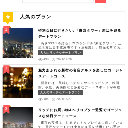
人気のプラン
特別な日に行きたい♪「東京タワー」周辺を巡る
デートプラン
高さ333ｍを誇る日本のシンボル“東京タワー”。正
式名称は日本電波塔です（豆知識）。観光名所である
東京タワー周辺には少しリッチなデートを楽しめるス
大人のリッチなデートプラン
ポット多数です！「記念日や友達の誕生日、日頃頑張
499
2021/11/26
っているご褒美としてリッチなお出掛けを楽しみた
い！」そんな方のために東京タワー周辺のおすすめコ
ースを紹介します！ 【11:30】汐留駅で待ち合わせ
魅力あふれる新宿の名店グルメを楽しむゴージャ
＆地上210ｍのスカイレストランでランチタイム！
スデートコース
まずは汐留駅で待ち合わせ。集合できたら「オリゾン
トウキョウ （HORIZON TOKYO）」に向かいまし
新宿には、美味しいグルメやショッピング、映画
ょう。店舗は汐留駅から徒歩2分ほど、カレッタ汐留
館、夜景、美術館など多彩なデートスポットが存在し
の47階にあります。地上210mカップルシートは全席
ます。今回はそんな魅力あふれる新宿の名店グルメを
大人のリッチなデートプラン
窓際にありプライベート空間を大切にしながら、絶景
楽しむゴージャスデートコースをご紹介します！歌舞
を楽しむ事が出来ます。空中でお食事を楽しむ感覚を
184
2021/11/27
伎町や居酒屋などのイメージが強いですが、まったり
味わえる、東京で一番ロマンチックな時を過ごせるレ
とくつろげるスポットも沢山あります。あなたの特別
ストランです。 オリゾントウキョウ （HORIZON
な日をうまく演出してくれます。 【12:00】新宿駅
リッチにお買い物&ヘリコプター遊覧でゴージャ
TOKYO） 住所：東京都港区東新橋1-8-2 カレッタ
で待ち合わせ＆美味しくて綺麗なばらちらしでゆった
スな休日デートコース
汐留 47F【MAP】 アクセス： 「汐留駅」より徒歩2
りランチタイム！ まずは新宿駅で待ち合わせ。集合
分 営業時間：ランチ11:30 ～ 15:00（L.O 14:00）
できたら「匠 誠」に向かいましょう。新宿駅東南口
東京の夜景は、世界でもトップレベルに輝いていま
ディナー18:00 ～ 22:00（L.O 19:00）
より徒歩1分ほど、新宿ユースビルPAXの6Fにありま
す。贅沢なデートには東京の夜景を活用しない手はあ