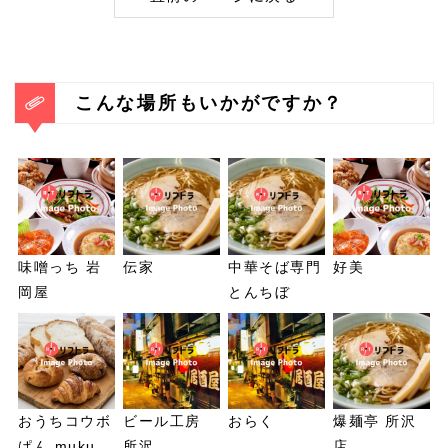
こんな場所もいかがですか？
味噌っち 岩
伝家
中華そば専門
好美
岡屋
とんちぼ
おうちコウボ
ビール工房
おらく
爆麺亭 所沢
ぱん muku
所沢
店