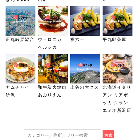
正丸峠展望台
ウェロニカ
福六十
平九郎茶屋
ペルシカ
ナムチャイ
和牛炭火焼肉
上谷の大クス
北海道イタリ
所沢
あぶりえん
アン ミアボ
ッカ グラン
エミオ所沢店
検索