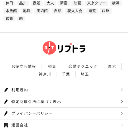
プラネタリウム 最後に行きたいのは同じくサンシャ
あります。 湖畔には様々な見どころや観光施設があ
休日
品川
夜景
大人
新宿
映画
東京タワー
横浜
台場 30F【MAP】 アクセス：「新木場ヘリポート」
インシティにある、「コニカミノルタプラネタリウム
り、首都圏のオアシスとして親しまれています。 CH
からタクシーで10分 営業時間：ランチ11：30～1
満天」。ドームスクリーン全天に吸い込まれそうなほ
ECK！ 奥多摩湖 住所 ：MAP アクセス： 営業時
水族館
池袋
美術館
自然
花火大会
遊覧
銀座
4：30(L.O) ディナー17：00～22：00(L.
どの星空が広がり、まるで宇宙に飛び出したかのよう
間：常時開放 【18：30】奥多摩温泉 もえぎの湯 大
0) 定休日：木曜日 いかがだったでしょうか？今
な圧倒的な臨場感を体験することができます。ロマン
鑑賞
雨
自然の新鮮な空気とマイナスイオンを身体中に取り込
回は、リッチにお買い物&ヘリコプター遊覧でゴージ
チックな雰囲気のなか、感動と癒しに浸るプラネタリ
んだら、最後は温泉で疲れを癒しましょう。もえぎの
ャスな休日デートコースをご紹介しました。今回ご紹
ウムデートを満喫しましょう。特別なひと時を演出し
湯は奥多摩の地下深く、日本最古の地層といわれる古
介したスポットはどこも素敵で大人なひとときを演出
てくれますよ。 コニカミノルタプラネタリウム満天
生層より湧き出る奥多摩温泉の源泉100%の温泉で
してくれます。是非、思い出に残る素敵な時間をお過
住所：東京都豊島区東池袋3-1−3【MAP】 アクセ
す。露天風呂から多摩川の清流と山なみを望み、四季
ごしください。
ス：「ナンジャタウン」から徒歩2分 営業時間：11:
折々の風情をお楽しみいただけます。 食事処もあり
00～20:00 【19:00】有頂天するほど美味いハンバー
ますので、湯上りにリラックスしたらそのままご飯も
グでディナータイム♪ 雨の日デートを満喫した最後
頂けます。 奥多摩産の食材を使った料理が並び温泉
は、コニカミノルタプラネタリウム満天から徒歩8分
とごはんで疲れも癒されるかと思います。 CHECK！
のところにある洋食店「ウチョウテン」でディナータ
奥多摩温泉 もえぎの湯 住所 ：東京都西多摩郡奥多摩
イム。こちらは正統派のハンバーグを高コスパで食べ
町氷川119-1【MAP】 アクセス：奥多摩徒歩15分 営
られる人気店です。店名通りまさに有頂天になれる美
業時間：9：30～21：30まで 【まとめ】 いかがでし
お役立ち情報
特集
恋愛テクニック
東京
味しさという、口コミも多いです。注文を受けてから
たでしょうか。今回は秋の自然を満喫できる奥多摩デ
焼き始めるので、できたての熱々のハンバーグがいた
神奈川
千葉
埼玉
ートプランをご紹介させていただきました。大自然に
だけます。店内はテーブル席16席、カウンター席4席
囲まれ心身をリフレッシュして。一日歩き回った体を
あります。 ウチョウテン 住所：東京都豊島区南池
温泉で癒していただく奥多摩を存分に堪能できるかと
袋2-36-10【MAP】 アクセス：「コニカミノルタ満
思います。 是非休日のお出かけに参考にしていただ
利用規約
天」から徒歩9分 営業時間：ランチ11:30～14:30
ければ幸いです。
ディナー18:00～20:45 いかがだったで
しょうか？今回は、池袋の雨の日王道デートコースを
特定商取引法に基づく表示
ご紹介しました。今回ご紹介したスポットはどこも素
敵で大人なひとときを演出してくれます。是非思い出
に残る素敵な時間をお過ごしください。
プライバシーポリシー
運営会社