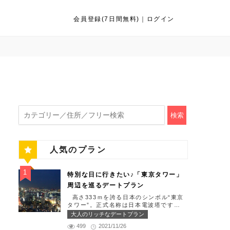
会員登録(7日間無料)
｜
ログイン
検索
人気のプラン
特別な日に行きたい♪「東京タワー」
周辺を巡るデートプラン
高さ333ｍを誇る日本のシンボル“東京
タワー”。正式名称は日本電波塔です
（豆知識）。観光名所である東京タワー
大人のリッチなデートプラン
周辺には少しリッチなデートを楽しめる
499
2021/11/26
スポット多数です！「記念日や友達の誕