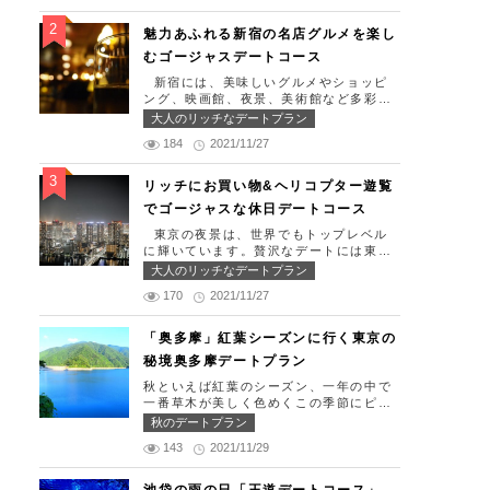
生日、日頃頑張っているご褒美としてリ
ッチなお出掛けを楽しみたい！」そんな
魅力あふれる新宿の名店グルメを楽し
方のために東京タワー周辺のおすすめコ
むゴージャスデートコース
ースを紹介します！ 【11:30】汐留駅で
待ち合わせ＆地上210ｍのスカイレスト
新宿には、美味しいグルメやショッピ
ランでランチタイム！ まずは汐留駅で
ング、映画館、夜景、美術館など多彩な
待ち合わせ。集合できたら「オリゾント
デートスポットが存在します。今回はそ
大人のリッチなデートプラン
ウキョウ （HORIZON TOKYO）」に
んな魅力あふれる新宿の名店グルメを楽
向かいましょう。店舗は汐留駅から徒歩
184
2021/11/27
しむゴージャスデートコースをご紹介し
2分ほど、カレッタ汐留の47階にありま
ます！歌舞伎町や居酒屋などのイメージ
す。地上210mカップルシートは全席窓
が強いですが、まったりとくつろげるス
リッチにお買い物&ヘリコプター遊覧
際にありプライベート空間を大切にしな
ポットも沢山あります。あなたの特別な
でゴージャスな休日デートコース
がら、絶景を楽しむ事が出来ます。空中
日をうまく演出してくれます。 【12:0
でお食事を楽しむ感覚を味わえる、東京
0】新宿駅で待ち合わせ＆美味しくて綺
東京の夜景は、世界でもトップレベル
で一番ロマンチックな時を過ごせるレス
麗なばらちらしでゆったりランチタイ
に輝いています。贅沢なデートには東京
トランです。 オリゾントウキョウ （H
ム！ まずは新宿駅で待ち合わせ。集合
の夜景を活用しない手はありません。今
大人のリッチなデートプラン
ORIZON TOKYO） 住所：東京都港区
できたら「匠 誠」に向かいましょう。
回はリッチにお買い物&ヘリコプター遊
東新橋1-8-2 カレッタ汐留 47F【MA
新宿駅東南口より徒歩1分ほど、新宿ユ
170
2021/11/27
覧でゴージャスな休日デートコースをご
P】 アクセス： 「汐留駅」より徒歩2分
ースビルPAXの6Fにあります。 ランチ
紹介します！日常的に乗る機会の少ない
営業時間：ランチ11:30 ～ 15:00（L.O
タイムは「ばらちらし」のみで、普通盛
ヘリコプターは、特別な日をうまく演出
「奥多摩」紅葉シーズンに行く東京の
14:00） ディナー18:00 ～ 2
りと大盛りが選べるメニューになってい
してくれますよ。 【12:00】六本木駅で
2:00（L.O 19:00） 定休日：月曜日、
秘境奥多摩デートプラン
ます。新鮮なうにやいくら、海老など30
待ち合わせ＆気楽に食べられる最高峰フ
火曜日、水曜日 【13:30】カレッタ汐留
種類以上の種類豊富な具材がたっぷり入
レンチでランチタイム！ まずは六本木
秋といえば紅葉のシーズン、一年の中で
でミュージカルの最高峰「劇団四季」を
っており、見た目も一級品です。清潔感
駅で待ち合わせ。集合できたら「トレフ
一番草木が美しく色めくこの季節にピッ
鑑賞！ 美味しいランチでお腹を満たし
のある空間でゆっくり食事ができます
ミヤモト」に向かいましょう。店舗は六
タリなスポット奥多摩、今回はそんな奥
たら、多彩なデートが楽しめる人気の複
秋のデートプラン
よ。 匠 誠 住所：東京都新宿区新宿4-
本木駅から徒歩2分ほど、六本木通りす
多摩の大自然を満喫できるデートプラン
合商業施設「カレッタ汐留」でミュージ
1-9 新宿ユースビル「PAX」 6F【MA
ぐにあります。 トレフミヤモトは、絶
143
2021/11/29
をご紹介します！ 【11：00】丹三郎、
カルの最高峰「劇団四季」を鑑賞するの
P】 アクセス：「新宿駅」東南口より徒
品フレンチ料理をお愉しみいただけま
風情ある藁葺家屋で絶品そばに舌鼓 東
はいかがでしょうか。※オリゾントウキ
歩1分 営業時間：11:30～13:30(売り切
す。料理は全て日替わりで、シェフ拘り
京都の指定歴史建造物とされている長屋
ョウ(HORIZON TOKYO)はカレッタ汐