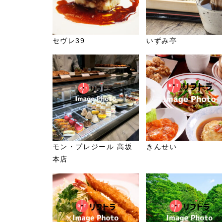
セヴレ39
いずみ亭
モン・プレジール 高坂
きんせい
本店