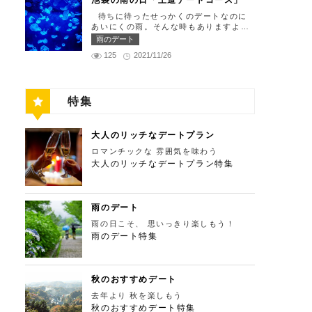
池袋の雨の日「王道デートコース」
れ仕舞い、18:00～23:00 定休日：祝
の「ソース」の旨味で包まれた繊細な料
門と、立派な茅葺の母屋を見学するだけ
留の中にあります。 ミュージカルの最
日・月曜日 【13:30】新宿御苑で四季
理との一期一会を味わってください。カ
待ちに待ったせっかくのデートなのに
でも来る価値ありの蕎麦の名店「丹三
高峰「劇団四季」を鑑賞し、特別で素敵
折々の自然を眺めながら上質なひと時を
ジュアルに楽しいひと時を過ごせるレス
あいにくの雨。そんな時もありますよ
郎」。まずはこちらでご飯にしましょ
な世界観に浸ってください♪ 劇団四季
♪ 美味しいランチでお腹を満たしたら、
トランです。 トレフミヤモト 住所：
ね。でも池袋は雨の日でも楽しめる、雨
う！ そばがきは削りたてと思われる、
雨のデート
住所：東京都港区東新橋1-8-2 カレッタ
四季折々の自然を眺めながら「新宿御
東京都港区六本木7-17-20 明泉ビル1F
の日だからこそ行きたいデートスポット
鰹節の薫りをまとったそれは、今まで食
汐留 1F【MAP】 アクセス： 「汐留
苑」で上質なひとときを過ごすのはいか
125
2021/11/26
【MAP】 アクセス：「六本木駅」より
がたくさんあります！今回は、池袋の雨
べてたそばがきは何だったの？っていう
駅」より徒歩2分 営業時間：公演情報を
がでしょうか。新宿御苑は、東京ドーム
徒歩2分 営業時間：12:00～13:30(L.
の日王道デートコースをご紹介します。
くらいに別次元の逸品。もっちもちでそ
ご確認ください 【17:00】四季折々の自
約12個分にも及ぶ広大な敷地面積を有
O)、18:00～21:30(L.O) 定休日：月曜
天気が悪いからといってテンションを下
ばの香りもたっててとても美味しい。そ
然が彩る芝公園でお散歩リフレッシュ
し、日本庭園やイギリス風庭園などが整
日、第四火曜日 【13:30】東京ミッドタ
げず、思う存分デートを楽しんじゃいま
ばがき目当てにここまで遠路はるばるや
劇団四季で特別な時間を楽しんだあと
備されており、四季折々の景色を楽しむ
ウンで上質なひと時を♪ 美味しいランチ
特集
しょう！ 【12:00】池袋駅で待ち合わせ
ってくるお客さんがたくさんいるそうで
は、四季折々の自然が彩る芝公園を散策
ことができます。和を感じる雰囲気のな
でお腹を満たしたら、洗練された空間で
＆気楽に食べられる最高峰フレンチでラ
す。 せいろは、一見すると細目で緩そ
してリフレッシュしましょう♪カレッタ
か、落ち着いた大人のデートを堪能しま
大人のデートを満喫できる「東京ミッド
ンチタイム！ まずは池袋駅で待ち合わ
うですがとてもコシが強く最高ののど越
汐留からタクシーで10分、徒歩25分ほ
しょう。 新宿御苑 住所：東京都新宿
タウン」で上質なひとときを過ごすのは
せ。集合できたら「ESPRESSO D WO
し。 奥多摩に来たら一度は行くべき名
どにあります。四季折々の自然とともに
大人のリッチなデートプラン
区内藤町11番地【MAP】 アクセス：
いかがでしょうか。東京ミッドタウン
RKS 池袋」に向かいましょう。店舗は
店です。 CHECK！ 丹三郎 住所 ：東京
風情ある景色を楽しむことができます。
「匠 誠」から徒歩8分 営業時間：9:00
は、個性的なショップや美術館、公園が
ロマンチックな 雰囲気を味わう
池袋駅東口から徒歩で10分弱ほどQプラ
都西多摩郡奥多摩町丹三郎２６０【MA
夕暮れ時はとくにおすすめで、東京タワ
～16:00（閉園は16:30） 【15:00】新
集結した複合施設です。リッチなショッ
ザの2階にあります。小麦がテーマのカ
大人のリッチなデートプラン特集
P】 アクセス：ＪＲ青梅線古里駅より徒
ーにオレンジ色がかかり和み深い時間を
宿ピカデリープラチナシートでリッチに
ピングを楽しんだり、美術館でアートに
フェ＆バルで、焼きたてパンや打ちたて
歩１０分 営業時間：11:30〜15:00 【1
演出してくれます。劇団四季を鑑賞した
映画鑑賞 新宿御苑の後はプラチナシー
触れたり、緑豊かな公園で散歩したり
生パスタが味わえます。おすすめは、名
3：00】鳩ノ巣渓谷で大自然を満喫 絶品
後は、お散歩しながら感想を語り合うひ
トを予約して贅沢な映画デートはいかが
と、多彩な楽しみ方を提供してくれま
物の世界一やわららかい食パンのワンハ
のそばでお腹を満たした後は大自然に癒
と時を設けてみませんか。クリスマスの
でしょうか。新宿ピカデリーは、清潔感
す。 東京ミッドタウン 住所：東京都
ンドレッド！店内の雰囲気よく、カジュ
されましょう！ 「鳩ノ巣渓谷（はとの
雨のデート
時期にはイルミネーションが施され、よ
あふれる空間が特徴で、デートにも打っ
港区赤坂9-7-1【MAP】 アクセス：「六
アルに楽しいひと時を過ごせますよ。
すけいこく）」は、東京都の西部の奥多
りいっそう素敵なスポットとなります。
てつけの映画館です。プラチナシートを
雨の日こそ、 思いっきり楽しもう！
本木駅」直結 営業時間：11：00～21：
ESPRESSO D WORKS 池袋 住所：東
摩町にある渓谷です。道路から約40m断
芝公園 住所：東京都港区芝公園1～4丁
指定すると、最高級の座席やラウンジル
00 【15:30】日本最大の美術館でゆった
雨のデート特集
京都豊島区東池袋1-30-3 キュープラザ
崖の下にあり、多摩川の清流と様々な形
目【MAP】 アクセス： 「カレッタ汐
ーム、ウェルカムドリンクなどの嬉しい
りカフェタイム 東京ミッドタウンの後
池袋【MAP】 アクセス：「池袋駅」東
をした岩が美しい渓谷を作り出していま
留」よりタクシー10分、徒歩25分 営業
特典が付きます。カップルで座れる極上
は日本最大の美術館「国立新美術館」を
口より徒歩10分 営業時間：ランチ11:00
す。 夏場は新緑を楽しむことができ、
時間：24時間 【18:00】東京タワーで最
のシートでくつろぎながら映画を楽しん
訪れてみてはいかがでしょうか。国立新
～ 14:00 ディナー17:00 ～
秋の紅葉は絶景。日々の疲れを癒やした
高の夕日と夜景を満喫 観光スポットの
でください。高級な特別感に浸れます
美術館はコレクションを持たず、国内最
21:00 定休日：無 【13:30】池袋でリゾ
り、リフレッシュするにはうってつけの
秋のおすすめデート
最後に行きたいのは、東京のシンボルと
よ。 新宿ピカデリー 住所：東京都新
大級の展示スペースを活かして多彩な展
ート気分が味わえる癒しの水族館デート
観光スポット。 秋は木々が色鮮やかに
して愛され続ける東京タワー。リッチに
宿区新宿3-15-15【MAP】 アクセス：
去年より 秋を楽しもう
覧会を開催しています。雰囲気抜群の素
美味しいランチでお腹を満たしたら、天
紅葉します。鮮やかな紅葉と多摩川の清
特別展望台から東京の街を一望する最高
「新宿御苑」より徒歩10分 営業時間：
敵な空間でリッチなお出掛けを演出して
秋のおすすめデート特集
空のオアシスをコンセプトに南国リゾー
流で、紅葉狩りをしてみてはいかがでし