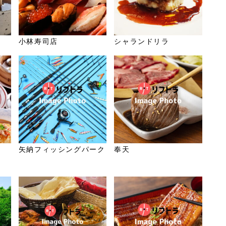
小林寿司店
シャランドリラ
矢納フィッシングパーク
奉天