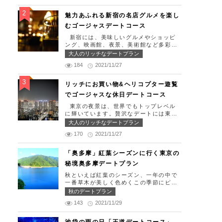
生日、日頃頑張っているご褒美としてリ
ッチなお出掛けを楽しみたい！」そんな
魅力あふれる新宿の名店グルメを楽し
方のために東京タワー周辺のおすすめコ
むゴージャスデートコース
ースを紹介します！ 【11:30】汐留駅で
待ち合わせ＆地上210ｍのスカイレスト
新宿には、美味しいグルメやショッピ
ランでランチタイム！ まずは汐留駅で
ング、映画館、夜景、美術館など多彩な
待ち合わせ。集合できたら「オリゾント
デートスポットが存在します。今回はそ
大人のリッチなデートプラン
ウキョウ （HORIZON TOKYO）」に
んな魅力あふれる新宿の名店グルメを楽
向かいましょう。店舗は汐留駅から徒歩
184
2021/11/27
しむゴージャスデートコースをご紹介し
2分ほど、カレッタ汐留の47階にありま
ます！歌舞伎町や居酒屋などのイメージ
す。地上210mカップルシートは全席窓
が強いですが、まったりとくつろげるス
リッチにお買い物&ヘリコプター遊覧
際にありプライベート空間を大切にしな
ポットも沢山あります。あなたの特別な
でゴージャスな休日デートコース
がら、絶景を楽しむ事が出来ます。空中
日をうまく演出してくれます。 【12:0
でお食事を楽しむ感覚を味わえる、東京
0】新宿駅で待ち合わせ＆美味しくて綺
東京の夜景は、世界でもトップレベル
で一番ロマンチックな時を過ごせるレス
麗なばらちらしでゆったりランチタイ
に輝いています。贅沢なデートには東京
トランです。 オリゾントウキョウ （H
ム！ まずは新宿駅で待ち合わせ。集合
の夜景を活用しない手はありません。今
大人のリッチなデートプラン
ORIZON TOKYO） 住所：東京都港区
できたら「匠 誠」に向かいましょう。
回はリッチにお買い物&ヘリコプター遊
東新橋1-8-2 カレッタ汐留 47F【MA
新宿駅東南口より徒歩1分ほど、新宿ユ
170
2021/11/27
覧でゴージャスな休日デートコースをご
P】 アクセス： 「汐留駅」より徒歩2分
ースビルPAXの6Fにあります。 ランチ
紹介します！日常的に乗る機会の少ない
営業時間：ランチ11:30 ～ 15:00（L.O
タイムは「ばらちらし」のみで、普通盛
ヘリコプターは、特別な日をうまく演出
「奥多摩」紅葉シーズンに行く東京の
14:00） ディナー18:00 ～ 2
りと大盛りが選べるメニューになってい
してくれますよ。 【12:00】六本木駅で
2:00（L.O 19:00） 定休日：月曜日、
秘境奥多摩デートプラン
ます。新鮮なうにやいくら、海老など30
待ち合わせ＆気楽に食べられる最高峰フ
火曜日、水曜日 【13:30】カレッタ汐留
種類以上の種類豊富な具材がたっぷり入
レンチでランチタイム！ まずは六本木
秋といえば紅葉のシーズン、一年の中で
でミュージカルの最高峰「劇団四季」を
っており、見た目も一級品です。清潔感
駅で待ち合わせ。集合できたら「トレフ
一番草木が美しく色めくこの季節にピッ
鑑賞！ 美味しいランチでお腹を満たし
のある空間でゆっくり食事ができます
ミヤモト」に向かいましょう。店舗は六
タリなスポット奥多摩、今回はそんな奥
たら、多彩なデートが楽しめる人気の複
秋のデートプラン
よ。 匠 誠 住所：東京都新宿区新宿4-
本木駅から徒歩2分ほど、六本木通りす
多摩の大自然を満喫できるデートプラン
合商業施設「カレッタ汐留」でミュージ
1-9 新宿ユースビル「PAX」 6F【MA
ぐにあります。 トレフミヤモトは、絶
143
2021/11/29
をご紹介します！ 【11：00】丹三郎、
カルの最高峰「劇団四季」を鑑賞するの
P】 アクセス：「新宿駅」東南口より徒
品フレンチ料理をお愉しみいただけま
風情ある藁葺家屋で絶品そばに舌鼓 東
はいかがでしょうか。※オリゾントウキ
歩1分 営業時間：11:30～13:30(売り切
す。料理は全て日替わりで、シェフ拘り
京都の指定歴史建造物とされている長屋
ョウ(HORIZON TOKYO)はカレッタ汐