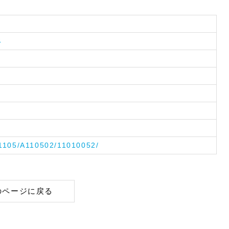
4
A1105/A110502/11010052/
のページに戻る