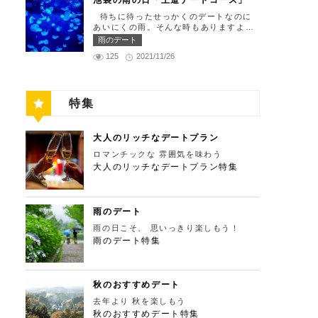
池袋の雨の日「王道デートコース」
れ仕舞い、18:00～23:00 定休日：祝
の「ソース」の旨味で包まれた繊細な料
門と、立派な茅葺の母屋を見学するだけ
留の中にあります。 ミュージカルの最
日・月曜日 【13:30】新宿御苑で四季
理との一期一会を味わってください。カ
待ちに待ったせっかくのデートなのに
でも来る価値ありの蕎麦の名店「丹三
高峰「劇団四季」を鑑賞し、特別で素敵
折々の自然を眺めながら上質なひと時を
ジュアルに楽しいひと時を過ごせるレス
あいにくの雨。そんな時もありますよ
郎」。まずはこちらでご飯にしましょ
な世界観に浸ってください♪ 劇団四季
♪ 美味しいランチでお腹を満たしたら、
トランです。 トレフミヤモト 住所：
ね。でも池袋は雨の日でも楽しめる、雨
う！ そばがきは削りたてと思われる、
雨のデート
住所：東京都港区東新橋1-8-2 カレッタ
四季折々の自然を眺めながら「新宿御
東京都港区六本木7-17-20 明泉ビル1F
の日だからこそ行きたいデートスポット
鰹節の薫りをまとったそれは、今まで食
汐留 1F【MAP】 アクセス： 「汐留
苑」で上質なひとときを過ごすのはいか
125
2021/11/26
【MAP】 アクセス：「六本木駅」より
がたくさんあります！今回は、池袋の雨
べてたそばがきは何だったの？っていう
駅」より徒歩2分 営業時間：公演情報を
がでしょうか。新宿御苑は、東京ドーム
徒歩2分 営業時間：12:00～13:30(L.
の日王道デートコースをご紹介します。
くらいに別次元の逸品。もっちもちでそ
ご確認ください 【17:00】四季折々の自
約12個分にも及ぶ広大な敷地面積を有
O)、18:00～21:30(L.O) 定休日：月曜
天気が悪いからといってテンションを下
ばの香りもたっててとても美味しい。そ
然が彩る芝公園でお散歩リフレッシュ
し、日本庭園やイギリス風庭園などが整
日、第四火曜日 【13:30】東京ミッドタ
げず、思う存分デートを楽しんじゃいま
ばがき目当てにここまで遠路はるばるや
劇団四季で特別な時間を楽しんだあと
備されており、四季折々の景色を楽しむ
ウンで上質なひと時を♪ 美味しいランチ
特集
しょう！ 【12:00】池袋駅で待ち合わせ
ってくるお客さんがたくさんいるそうで
は、四季折々の自然が彩る芝公園を散策
ことができます。和を感じる雰囲気のな
でお腹を満たしたら、洗練された空間で
＆気楽に食べられる最高峰フレンチでラ
す。 せいろは、一見すると細目で緩そ
してリフレッシュしましょう♪カレッタ
か、落ち着いた大人のデートを堪能しま
大人のデートを満喫できる「東京ミッド
ンチタイム！ まずは池袋駅で待ち合わ
うですがとてもコシが強く最高ののど越
汐留からタクシーで10分、徒歩25分ほ
しょう。 新宿御苑 住所：東京都新宿
タウン」で上質なひとときを過ごすのは
せ。集合できたら「ESPRESSO D WO
し。 奥多摩に来たら一度は行くべき名
どにあります。四季折々の自然とともに
大人のリッチなデートプラン
区内藤町11番地【MAP】 アクセス：
いかがでしょうか。東京ミッドタウン
RKS 池袋」に向かいましょう。店舗は
店です。 CHECK！ 丹三郎 住所 ：東京
風情ある景色を楽しむことができます。
「匠 誠」から徒歩8分 営業時間：9:00
は、個性的なショップや美術館、公園が
ロマンチックな 雰囲気を味わう
池袋駅東口から徒歩で10分弱ほどQプラ
都西多摩郡奥多摩町丹三郎２６０【MA
夕暮れ時はとくにおすすめで、東京タワ
～16:00（閉園は16:30） 【15:00】新
集結した複合施設です。リッチなショッ
ザの2階にあります。小麦がテーマのカ
大人のリッチなデートプラン特集
P】 アクセス：ＪＲ青梅線古里駅より徒
ーにオレンジ色がかかり和み深い時間を
宿ピカデリープラチナシートでリッチに
ピングを楽しんだり、美術館でアートに
フェ＆バルで、焼きたてパンや打ちたて
歩１０分 営業時間：11:30〜15:00 【1
演出してくれます。劇団四季を鑑賞した
映画鑑賞 新宿御苑の後はプラチナシー
触れたり、緑豊かな公園で散歩したり
生パスタが味わえます。おすすめは、名
3：00】鳩ノ巣渓谷で大自然を満喫 絶品
後は、お散歩しながら感想を語り合うひ
トを予約して贅沢な映画デートはいかが
と、多彩な楽しみ方を提供してくれま
物の世界一やわららかい食パンのワンハ
のそばでお腹を満たした後は大自然に癒
と時を設けてみませんか。クリスマスの
でしょうか。新宿ピカデリーは、清潔感
す。 東京ミッドタウン 住所：東京都
ンドレッド！店内の雰囲気よく、カジュ
されましょう！ 「鳩ノ巣渓谷（はとの
雨のデート
時期にはイルミネーションが施され、よ
あふれる空間が特徴で、デートにも打っ
港区赤坂9-7-1【MAP】 アクセス：「六
アルに楽しいひと時を過ごせますよ。
すけいこく）」は、東京都の西部の奥多
りいっそう素敵なスポットとなります。
てつけの映画館です。プラチナシートを
雨の日こそ、 思いっきり楽しもう！
本木駅」直結 営業時間：11：00～21：
ESPRESSO D WORKS 池袋 住所：東
摩町にある渓谷です。道路から約40m断
芝公園 住所：東京都港区芝公園1～4丁
指定すると、最高級の座席やラウンジル
00 【15:30】日本最大の美術館でゆった
雨のデート特集
京都豊島区東池袋1-30-3 キュープラザ
崖の下にあり、多摩川の清流と様々な形
目【MAP】 アクセス： 「カレッタ汐
ーム、ウェルカムドリンクなどの嬉しい
りカフェタイム 東京ミッドタウンの後
池袋【MAP】 アクセス：「池袋駅」東
をした岩が美しい渓谷を作り出していま
留」よりタクシー10分、徒歩25分 営業
特典が付きます。カップルで座れる極上
は日本最大の美術館「国立新美術館」を
口より徒歩10分 営業時間：ランチ11:00
す。 夏場は新緑を楽しむことができ、
時間：24時間 【18:00】東京タワーで最
のシートでくつろぎながら映画を楽しん
訪れてみてはいかがでしょうか。国立新
～ 14:00 ディナー17:00 ～
秋の紅葉は絶景。日々の疲れを癒やした
高の夕日と夜景を満喫 観光スポットの
でください。高級な特別感に浸れます
美術館はコレクションを持たず、国内最
21:00 定休日：無 【13:30】池袋でリゾ
り、リフレッシュするにはうってつけの
秋のおすすめデート
最後に行きたいのは、東京のシンボルと
よ。 新宿ピカデリー 住所：東京都新
大級の展示スペースを活かして多彩な展
ート気分が味わえる癒しの水族館デート
観光スポット。 秋は木々が色鮮やかに
して愛され続ける東京タワー。リッチに
宿区新宿3-15-15【MAP】 アクセス：
去年より 秋を楽しもう
覧会を開催しています。雰囲気抜群の素
美味しいランチでお腹を満たしたら、天
紅葉します。鮮やかな紅葉と多摩川の清
特別展望台から東京の街を一望する最高
「新宿御苑」より徒歩10分 営業時間：
敵な空間でリッチなお出掛けを演出して
秋のおすすめデート特集
空のオアシスをコンセプトに南国リゾー
流で、紅葉狩りをしてみてはいかがでし