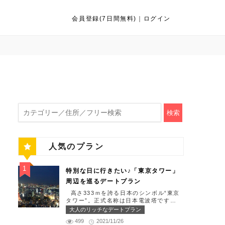
会員登録(7日間無料)
｜
ログイン
検索
人気のプラン
特別な日に行きたい♪「東京タワー」
周辺を巡るデートプラン
高さ333ｍを誇る日本のシンボル“東京
タワー”。正式名称は日本電波塔です
（豆知識）。観光名所である東京タワー
大人のリッチなデートプラン
周辺には少しリッチなデートを楽しめる
499
2021/11/26
スポット多数です！「記念日や友達の誕