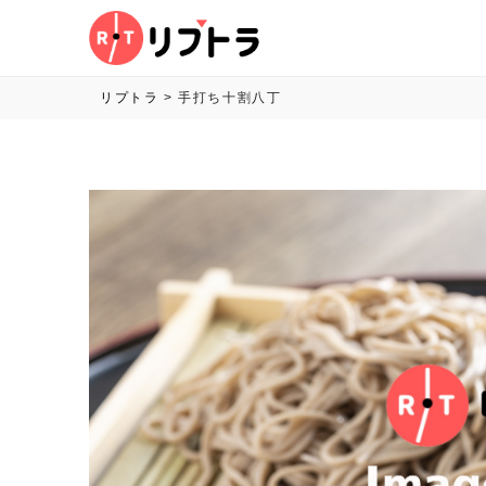
リプトラ
>
手打ち十割八丁