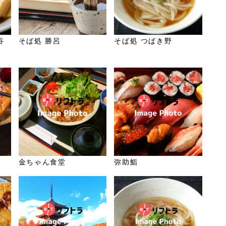
谷
そば処 勝呂
そば処 つばき野
金ちゃん食堂
弥助鮨