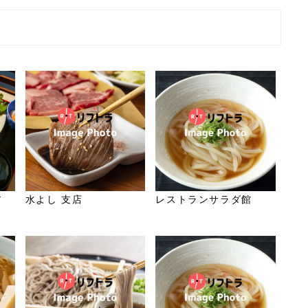
ア
水よし 支店
レストランサラダ館
ト